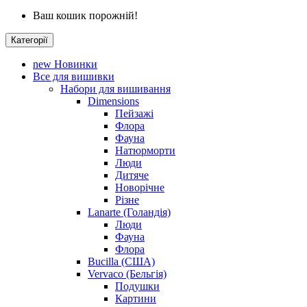
Ваш кошик порожній!
Категорії
new
Новинки
Все для вишивки
Набори для вишивання
Dimensions
Пейзажі
Флора
Фауна
Натюрморти
Люди
Дитяче
Новорічне
Різне
Lanarte (Голандія)
Люди
Фауна
Флора
Bucilla (США)
Vervaco (Бельгія)
Подушки
Картини