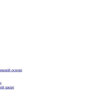
иковій основі
у
ій шкірі