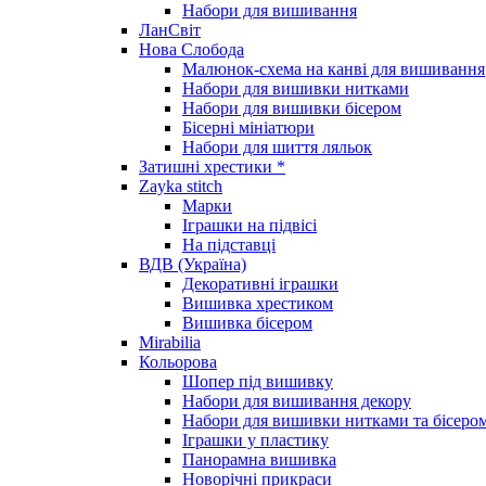
Набори для вишивання
ЛанСвіт
Нова Слобода
Малюнок-схема на канві для вишивання
Набори для вишивки нитками
Набори для вишивки бісером
Бісерні мініатюри
Набори для шиття ляльок
Затишні хрестики *
Zayka stitch
Марки
Іграшки на підвісі
На підставці
ВДВ (Україна)
Декоративні іграшки
Вишивка хрестиком
Вишивка бісером
Mirabilia
Кольорова
Шопер під вишивку
Набори для вишивання декору
Набори для вишивки нитками та бісеро
Іграшки у пластику
Панорамна вишивка
Новорічні прикраси