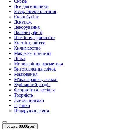
Скрізь
Все для вишивки
Бісер, бісероплетіння
Скрапбукінг
Декупаж
Декорування
Валяння, фетр
Плетіння, фриволіте
Квілтінг, шиття
Килимарство
Макраме, плетіння
Ліпка
Миловаріння, косметика
Виготовлення свічок
Малювання
М'яка іграшка, ляльки
Кулінарний розділ
Флористика, весілля
Творчість
Жіночі примхи
Іграшки
Подарунки, свята
Товарів
0
0.00грн.