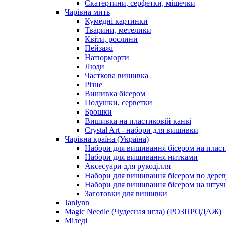
Скатертини, серфетки, мішечки
Чарiвна мить
Кумедні картинки
Тварини, метелики
Квіти, рослини
Пейзажі
Натюрморти
Люди
Часткова вишивка
Різне
Вишивка бісером
Подушки, серветки
Брошки
Вишивка на пластиковій канві
Crystal Art - набори для вишивки
Чарівна країна (Україна)
Набори для вишивання бісером на пласт
Набори для вишивання нитками
Аксесуари для рукоділля
Набори для вишивання бісером по дерев
Набори для вишивання бісером на штучн
Заготовки для вишивки
Janlynn
Magic Needle (Чудесная игла) (РОЗПРОДАЖ)
Міледі