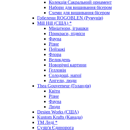
Колекція Сакральний орнамент
Набори для вишивання бісером
Схеми для вишивання бісером
Гобелени ROGOBLEN (Румунія)
Mill Hill (США) *
Мініатюри, іграшки
Прикраси, підвіси
Фауна
Різне
Пейзажі
Флора
Великдень
Новорічні картини
Гелловін
Солодощі, напої
Ангели, люди
Thea Gouverneur (Голандія)
Квіти
Різне
Фауна
Люди
Design Works (США)
Kustom Krafts (Канада)
ТМ Леді *
Сузір'я Єдинорога