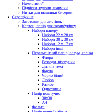
Намистини*
Підвіски, кулони, шарміки
Нитки для вышивки бисером
Скрапбукінг
Заготовки для листівок
Картон, папір для скрапбукінгу
Набори паперу
Набори 22 х 28 см
Набори 30 х 30 см
Набори 12 х 17 см
Набори інші
Пергаментний папір, велум, калька
Флора
Розводи, візерунки
Дитяча тема
Фауна
Чорно-білий
Любов
Разное
Однотонна
Папір поштучно
30х30
А4
Фольга
Папір ручної работи