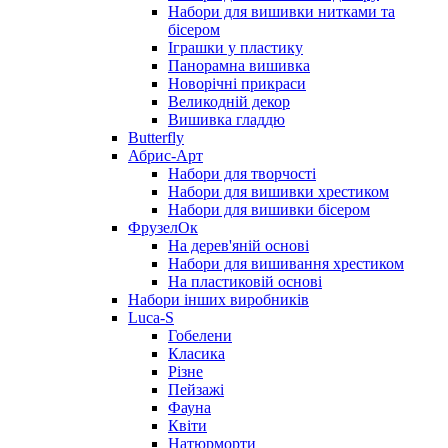
Набори для вишивки нитками та
бісером
Іграшки у пластику
Панорамна вишивка
Новорічні прикраси
Великодній декор
Вишивка гладдю
Butterfly
Абрис-Арт
Набори для творчості
Набори для вишивки хрестиком
Набори для вишивки бісером
ФрузелОк
На дерев'яній основі
Набори для вишивання хрестиком
На пластиковій основі
Набори інших виробників
Luca-S
Гобелени
Класика
Різне
Пейзажі
Фауна
Квіти
Натюрморти