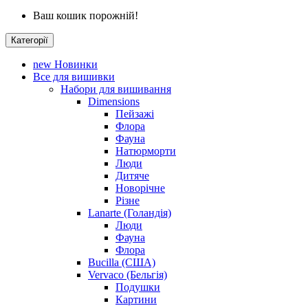
Ваш кошик порожній!
Категорії
new
Новинки
Все для вишивки
Набори для вишивання
Dimensions
Пейзажі
Флора
Фауна
Натюрморти
Люди
Дитяче
Новорічне
Різне
Lanarte (Голандія)
Люди
Фауна
Флора
Bucilla (США)
Vervaco (Бельгія)
Подушки
Картини