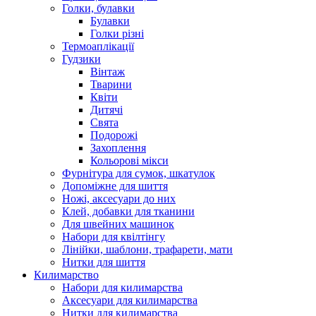
Голки, булавки
Булавки
Голки різні
Термоаплікації
Гудзики
Вінтаж
Тварини
Квіти
Дитячі
Свята
Подорожі
Захоплення
Кольорові мікси
Фурнітура для сумок, шкатулок
Допоміжне для шиття
Ножі, аксесуари до них
Клей, добавки для тканини
Для швейних машинок
Набори для квілтінгу
Лінійки, шаблони, трафарети, мати
Нитки для шиття
Килимарство
Набори для килимарства
Аксесуари для килимарства
Нитки для килимарства