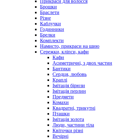
Прикраси для волосся
Брошки
Браслети
Різне
Каблучки
Годинники
Брелки
Комплекти
Намисто, прикраси на шию
Сережки, кліпси, кафи
Кафи
Асиметричні, з двох частин
Бантики
Сердця, любовь
Краплі
Імітація бірюзи
Імітація перлин
Предмети
Комахи
Квадратні, трикутні
Пташки
Імітація золота
Люди, частини тіла
Квіточки різні
Вечірні