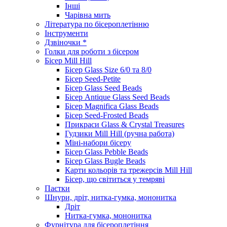
Інші
Чарівна мить
Література по бісероплетінню
Інструменти
Дзвіночки *
Голки для роботи з бісером
Бісер Mill Hill
Бісер Glass Size 6/0 та 8/0
Бісер Seed-Petite
Бісер Glass Seed Beads
Бісер Antique Glass Seed Beads
Бісер Magnifica Glass Beads
Бісер Seed-Frosted Beads
Прикраси Glass & Crystal Treasures
Гудзики Mill Hill (ручна работа)
Міні-набори бісеру
Бісер Glass Pebble Beads
Бісер Glass Bugle Beads
Карти кольорів та трежерсів Mill Hill
Бісер, що світиться у темряві
Паєтки
Шнури, дріт, нитка-гумка, мононитка
Дріт
Нитка-гумка, мононитка
Фурнітура для бісероплетіння