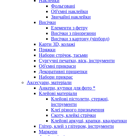
Наклейки
Фольговані
Об'ємні наклейки
Звичайні наклейки
Висічки
Елементи з фетру
Висічки з пінорезини
Висічки з картону (чіпборд)
Карти 3D, колажі
Пряжки
Набори стрічок, тасьми
Сургучні печатки, віск, інструменти
Об'ємні прикраси
Декоративні прищепки
Набори прикрас
Аксесуари, матеріали
Анкери, кутики для фото *
Клейові матеріали
Клейові пістолети, стержні,
інструменти
Клеї різного призначення
Скотч, клейкі стрічки
Клейові аркуші, крапки, квадратики
Глітер, клей з глітером, інструменти
Маркери