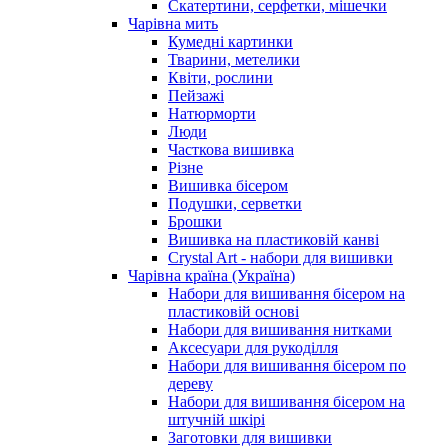
Скатертини, серфетки, мішечки
Чарiвна мить
Кумедні картинки
Тварини, метелики
Квіти, рослини
Пейзажі
Натюрморти
Люди
Часткова вишивка
Різне
Вишивка бісером
Подушки, серветки
Брошки
Вишивка на пластиковій канві
Crystal Art - набори для вишивки
Чарівна країна (Україна)
Набори для вишивання бісером на
пластиковій основі
Набори для вишивання нитками
Аксесуари для рукоділля
Набори для вишивання бісером по
дереву
Набори для вишивання бісером на
штучній шкірі
Заготовки для вишивки