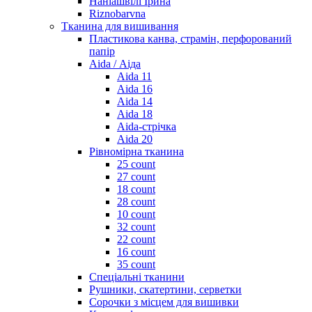
Наніашвілі Ірина
Riznobarvna
Тканина для вишивання
Пластикова канва, страмін, перфорований
папір
Aida / Аіда
Aida 11
Aida 16
Aida 14
Aida 18
Aida-стрічка
Aida 20
Рівномірна тканина
25 count
27 count
18 count
28 count
10 count
32 count
22 count
16 count
35 count
Спеціальні тканини
Рушники, скатертини, серветки
Сорочки з місцем для вишивки