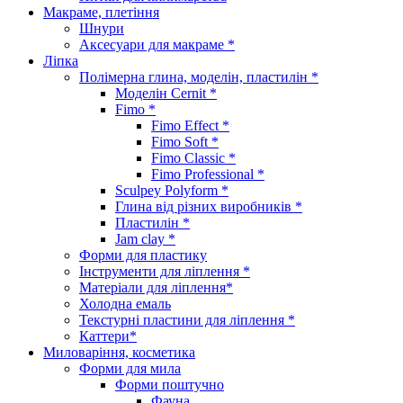
Макраме, плетіння
Шнури
Аксесуари для макраме *
Ліпка
Полімерна глина, моделін, пластилін *
Моделін Cernit *
Fimo *
Fimo Effect *
Fimo Soft *
Fimo Classic *
Fimo Professional *
Sculpey Polyform *
Глина від різних виробників *
Пластилін *
Jam clay *
Форми для пластику
Інструменти для ліплення *
Матеріали для ліплення*
Холодна емаль
Текстурні пластини для ліплення *
Каттери*
Миловаріння, косметика
Форми для мила
Форми поштучно
Фауна