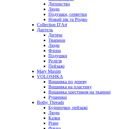
Дитинство
Люди
Подушки, серветки
Новий рік та Різдво
Collection D'Art
Дантель
Дитяче
Тварини
Люди
Флора
Подушки
Релігія
Пейзажі
Mary Maxim
VOLOSHKA
Вишивка по дереву
Вишивка на пластику
Вишивка хрестиком на тканині
Рушники
Bothy Threads
Будиночки, пейзажі
Люди
Казки
Різне
Фауна