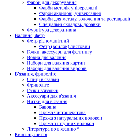
Фарби для декорування
Фарби металік універсальні
Фарби акрилові, універсальні
Фарби для металу, золочення та реставрації
Спеціальні складові, добавки
Фурнітура декоративна
Валяння, фетр
Фетр різноманітний
Фетр (войлок) листовий
Голки, аксесуари для фелтингу
Вовна для валяння
Набори для валяння картин
Набори для валяння виробів
В'язання, фриволіте
Спиці в'язальні
Фриволіте
Гачки в'язальні
Аксесуари для в'язання
Нитки для в'язання
Бавовна
Пряжа чистошерстяна
Пряжа з натуральних волокон
Пряжа з штучних волокон
Література по в'язанню *
Квілтінг, шиття