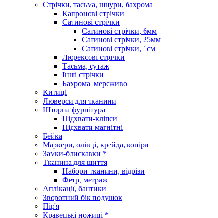
Стрічки, тасьма, шнури, бахрома
Капронові стрічки
Сатинові стрічки
Сатинові стрічки, 6мм
Сатинові стрічки, 25мм
Сатинові стрічки, 1см
Люрексові стрічки
Тасьма, сутаж
Інші стрічки
Бахрома, мереживо
Китиці
Люверси для тканини
Шторна фурнітура
Підхвати-кліпси
Підхвати магнітні
Бейка
Маркери, олівці, крейда, копіри
Замки-блискавки *
Тканина для шиття
Набори тканини, відрізи
Фетр, метраж
Аплікації, бантики
Зворотний бік подушок
Пір'я
Кравецькі ножиці *