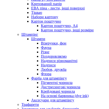
Крепований папір
ЕВА піна - листи, інші поверхні
Тішью
Набори картону
Картон поштучно
Картон поштучно, А4
Картон поштучно, інші розміри
Штампінг
Штампи
Візерунки, фон
Фауна
Різне
Поздоровляємо
Надписи різноманітні
Надписи
Любов, дружба
Флора
Фарба для штампінгу
Пігментні чорнила
Дистресингові чорнила
Крейдовані чорнила
На основі барвника (dye ink)
Аксесуари для штампінгу
Трафарети
Заготовки для альбомів, блокнотів