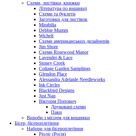
Схеми, листівки, книжки
Література по вишивці
Схеми та буклети
Заготовки для листівок
Mirabilia
Debbie Mumm
Wichelt
Схеми американських дизайнерів
Jim Shore
Cхеми Rosewood Manor
Lavender & Lace
Stoney Creek
Cottage Garden Samplings
Glendon Place
Alessandra Adelaide Needleworks
Ink Circles
Blackbird Designs
Just Nan
Вікторія Попович
Друковані схеми
Паки
Вироби з місцем для вишивки
Бісер, бісероплетіння
Набори для бісероплетіння
Ріоліс (Росія)