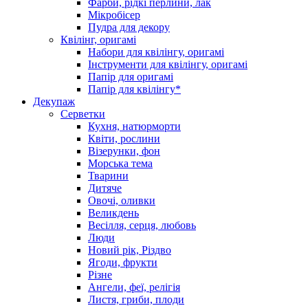
Фарби, рідкі перлини, лак
Мікробісер
Пудра для декору
Квілінг, оригамі
Набори для квілінгу, оригамі
Інструменти для квілінгу, оригамі
Папір для оригамі
Папір для квілінгу*
Декупаж
Серветки
Кухня, натюрморти
Квіти, рослини
Візерунки, фон
Морська тема
Тварини
Дитяче
Овочі, оливки
Великдень
Весілля, серця, любовь
Люди
Новий рік, Різдво
Ягоди, фрукти
Різне
Ангели, феї, релігія
Листя, гриби, плоди