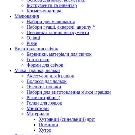
Інструменти та інвентар
Косметична тара
Малювання
Набори для малювання
Набори гуаші, акварелі, акрилу *
Пензлики та інші інструменти
Олівці
Різне
Виготовлення свічок
Барвники, матеріали для свічок
Гноти різні
Форми для свічок
М'яка іграшка, ляльки
Аксесуари для іграшок
Волосся для ляльок
Оченята, носики
Набори для виготовлення м'якої іграшки
Різне потрібне :)
Голки для ляльок
Мініатюри
Материали
Хутряний (синельний) дріт
Помпони
Хутро