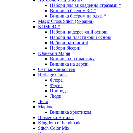
Набори для викладення стразами *
Вишивка бісером 3D *
Вишивка бісером на одязі *
Magic Cross Stitch (Україна)
KOMOD *
Набори на дерев'яній основі
Набори на пластиковій основі
Набори на тканині
Набори бісерні
Юркевич Марія
Вишивка на пластику
Вишивка на дереві
Світ можливостей
Heritage Crafts
Флора
Фауна
Природа
Люди
Леля
Марічка
Вишивка хрестиком
Шаменко Наталія
Kingdom of handmade
Stitch Color Mix