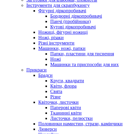
Інструменти для скрапбукингу
Фігурні діркопробивачі
Бордюрні діркопробивачі
Панчі (пробійники)
Кутові діркопробивачі
Ножиці, фігурні ножиці
Ножі, різаки
Різні інструменти
Машинки, ножі, папки
Папки, пластини для тиснення
Ножі
Машинки та приспособи для них
Прикраси
Брадси
Круги, квадрати
Квіти, флора
Свята
Різне
Квіточки, листочки
Паперові квіти
Тканинні квіти
Листочки, пелюстки
Половинки намистин, стрази, камінчики
Люверси