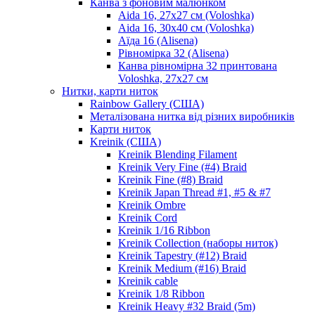
Канва з фоновим малюнком
Aida 16, 27х27 см (Voloshka)
Aida 16, 30х40 см (Voloshka)
Аїда 16 (Alisena)
Рівномірка 32 (Alisena)
Канва рівномірна 32 принтована
Voloshka, 27х27 см
Нитки, карти ниток
Rainbow Gallery (США)
Металізована нитка від різних виробників
Карти ниток
Kreinik (США)
Kreinik Blending Filament
Kreinik Very Fine (#4) Braid
Kreinik Fine (#8) Braid
Kreinik Japan Thread #1, #5 & #7
Kreinik Ombre
Kreinik Cord
Kreinik 1/16 Ribbon
Kreinik Collection (наборы ниток)
Kreinik Tapestry (#12) Braid
Kreinik Medium (#16) Braid
Kreinik cable
Kreinik 1/8 Ribbon
Kreinik Heavy #32 Braid (5m)