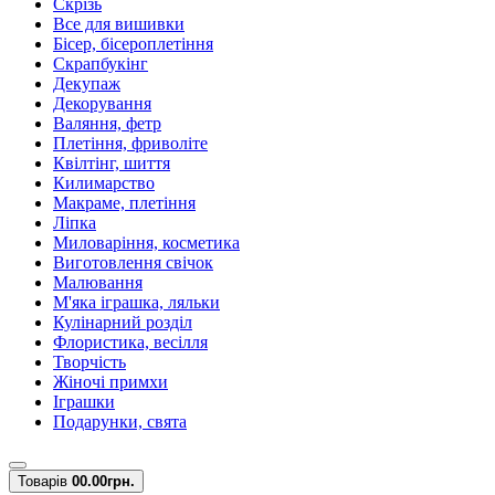
Скрізь
Все для вишивки
Бісер, бісероплетіння
Скрапбукінг
Декупаж
Декорування
Валяння, фетр
Плетіння, фриволіте
Квілтінг, шиття
Килимарство
Макраме, плетіння
Ліпка
Миловаріння, косметика
Виготовлення свічок
Малювання
М'яка іграшка, ляльки
Кулінарний розділ
Флористика, весілля
Творчість
Жіночі примхи
Іграшки
Подарунки, свята
Товарів
0
0.00грн.