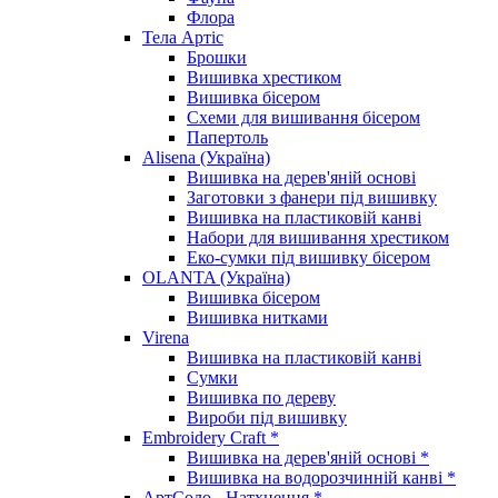
Флора
Тела Артіс
Брошки
Вишивка хрестиком
Вишивка бісером
Схеми для вишивання бісером
Папертоль
Alisena (Україна)
Вишивка на дерев'яній основі
Заготовки з фанери під вишивку
Вишивка на пластиковій канві
Набори для вишивання хрестиком
Еко-сумки під вишивку бісером
OLANTA (Україна)
Вишивка бісером
Вишивка нитками
Virena
Вишивка на пластиковій канві
Сумки
Вишивка по дереву
Вироби під вишивку
Embroidery Craft *
Вишивка на дерев'яній основі *
Вишивка на водорозчинній канві *
АртСоло - Натхнення *