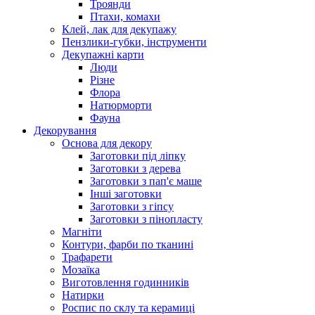
Троянди
Птахи, комахи
Клей, лак для декупажу
Пензлики-губки, інструменти
Декупажні карти
Люди
Різне
Флора
Натюрморти
Фауна
Декорування
Основа для декору
Заготовки під ліпку
Заготовки з дерева
Заготовки з пап'є маше
Інші заготовки
Заготовки з гіпсу
Заготовки з пінопласту
Магніти
Контури, фарби по тканині
Трафарети
Мозаїка
Виготовлення годинників
Натирки
Роспис по склу та керамиці