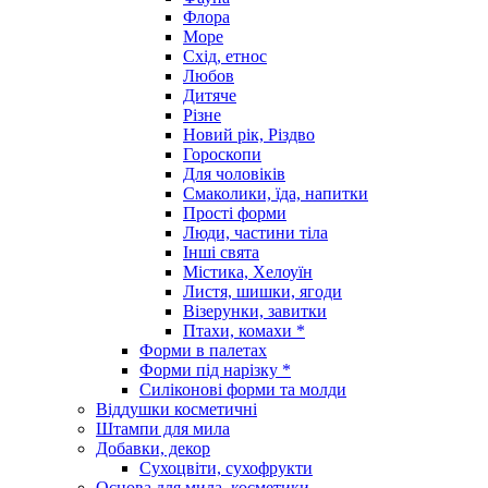
Флора
Море
Схід, етнос
Любов
Дитяче
Різне
Новий рік, Різдво
Гороскопи
Для чоловіків
Смаколики, їда, напитки
Прості форми
Люди, частини тіла
Інші свята
Містика, Хелоуїн
Листя, шишки, ягоди
Візерунки, завитки
Птахи, комахи *
Форми в палетах
Форми під нарізку *
Силіконові форми та молди
Віддушки косметичні
Штампи для мила
Добавки, декор
Сухоцвіти, сухофрукти
Основа для мила, косметики