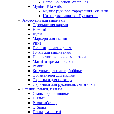
Caron Collection Waterlilies
Муліне Tela Artis
Муліне ручного фарбування Tela Artis
Нитка для вишивки Пухнастик
Аксесуари для вишивки
Оформлення картин
Ножиці
Лупи
Маркери для тканини
Різне
Гольниці, нитковдівачі
Голки для вишивання
Наперстки, вспорювачі, різаки
Магніти-тримачі голки
Рамки
Котушки для ниток, бобінки
Органайзери для муліне
Скриньки для ножиць
Скриньки для рукоділля, смітнички
Станки, рамки, пяльца
Станки для вишивки
П'яльці
Рамки-п'яльці
Q-Snaps
П'яльці магнітні