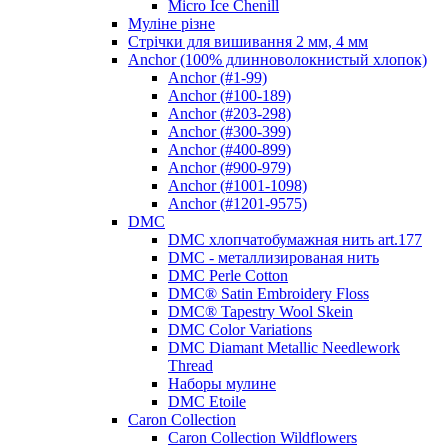
Micro Ice Chenill
Муліне різне
Стрічки для вишивання 2 мм, 4 мм
Anchor (100% длинноволокнистый хлопок)
Anchor (#1-99)
Anchor (#100-189)
Anchor (#203-298)
Anchor (#300-399)
Anchor (#400-899)
Anchor (#900-979)
Anchor (#1001-1098)
Anchor (#1201-9575)
DMC
DMC хлопчатобумажная нить art.177
DMC - металлизированая нить
DMC Perle Cotton
DMC® Satin Embroidery Floss
DMC® Tapestry Wool Skein
DMC Color Variations
DMC Diamant Metallic Needlework
Thread
Наборы мулине
DMC Etoile
Caron Collection
Caron Collection Wildflowers