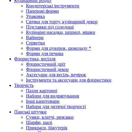
Кулінарний розділ
Кондитерські інструменти
Паперові форми
Упаковка
Свічки для торту, кулінарний декор
Підставки під солодощі
Кулінарні насадки, шприці, мішки
Вайнери
Серветки
Форми для цукерок, шоколаду *
Форми для печива
Флористика, весілля
Флористичний дріт
Флористичний декор
Аксесуари для весіль, вечірок
Інструменти та аксесуари для флористики
Творчість
Пазли картонні
Набори для видряпування
Інші канцтовари
Набори для дитячої творчості
Панські штучки
Сумки, клатчі, рюкзаки
Шарфи, шалі
Прикраси, біжутерія