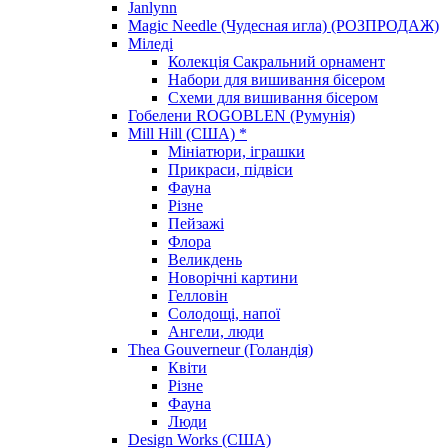
Janlynn
Magic Needle (Чудесная игла) (РОЗПРОДАЖ)
Міледі
Колекція Сакральний орнамент
Набори для вишивання бісером
Схеми для вишивання бісером
Гобелени ROGOBLEN (Румунія)
Mill Hill (США) *
Мініатюри, іграшки
Прикраси, підвіси
Фауна
Різне
Пейзажі
Флора
Великдень
Новорічні картини
Гелловін
Солодощі, напої
Ангели, люди
Thea Gouverneur (Голандія)
Квіти
Різне
Фауна
Люди
Design Works (США)