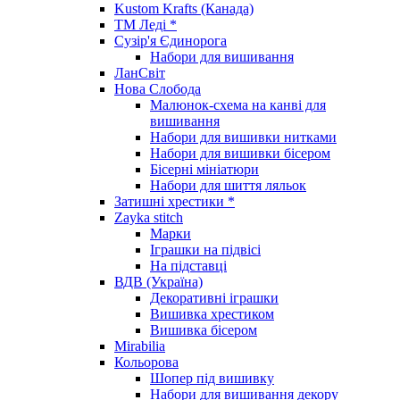
Kustom Krafts (Канада)
ТМ Леді *
Сузір'я Єдинорога
Набори для вишивання
ЛанСвіт
Нова Слобода
Малюнок-схема на канві для
вишивання
Набори для вишивки нитками
Набори для вишивки бісером
Бісерні мініатюри
Набори для шиття ляльок
Затишні хрестики *
Zayka stitch
Марки
Іграшки на підвісі
На підставці
ВДВ (Україна)
Декоративні іграшки
Вишивка хрестиком
Вишивка бісером
Mirabilia
Кольорова
Шопер під вишивку
Набори для вишивання декору