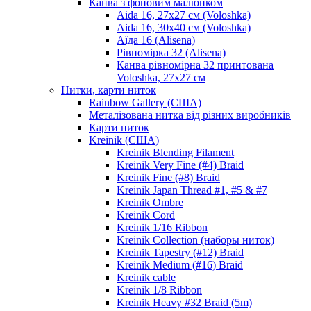
Канва з фоновим малюнком
Aida 16, 27х27 см (Voloshka)
Aida 16, 30х40 см (Voloshka)
Аїда 16 (Alisena)
Рівномірка 32 (Alisena)
Канва рівномірна 32 принтована
Voloshka, 27х27 см
Нитки, карти ниток
Rainbow Gallery (США)
Металізована нитка від різних виробників
Карти ниток
Kreinik (США)
Kreinik Blending Filament
Kreinik Very Fine (#4) Braid
Kreinik Fine (#8) Braid
Kreinik Japan Thread #1, #5 & #7
Kreinik Ombre
Kreinik Cord
Kreinik 1/16 Ribbon
Kreinik Collection (наборы ниток)
Kreinik Tapestry (#12) Braid
Kreinik Medium (#16) Braid
Kreinik cable
Kreinik 1/8 Ribbon
Kreinik Heavy #32 Braid (5m)