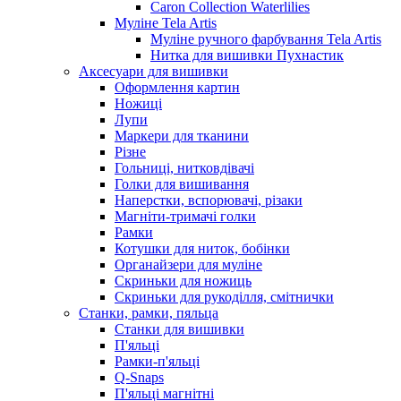
Caron Collection Waterlilies
Муліне Tela Artis
Муліне ручного фарбування Tela Artis
Нитка для вишивки Пухнастик
Аксесуари для вишивки
Оформлення картин
Ножиці
Лупи
Маркери для тканини
Різне
Гольниці, нитковдівачі
Голки для вишивання
Наперстки, вспорювачі, різаки
Магніти-тримачі голки
Рамки
Котушки для ниток, бобінки
Органайзери для муліне
Скриньки для ножиць
Скриньки для рукоділля, смітнички
Станки, рамки, пяльца
Станки для вишивки
П'яльці
Рамки-п'яльці
Q-Snaps
П'яльці магнітні