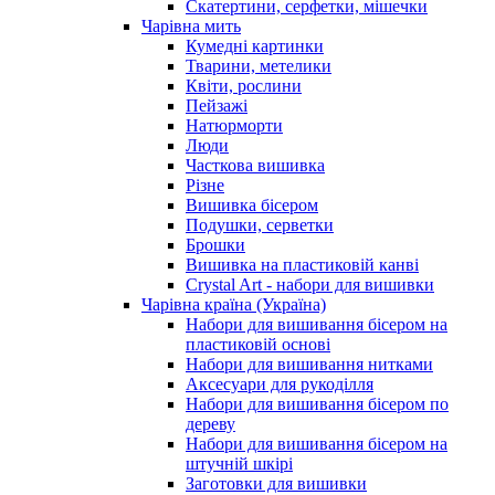
Скатертини, серфетки, мішечки
Чарiвна мить
Кумедні картинки
Тварини, метелики
Квіти, рослини
Пейзажі
Натюрморти
Люди
Часткова вишивка
Різне
Вишивка бісером
Подушки, серветки
Брошки
Вишивка на пластиковій канві
Crystal Art - набори для вишивки
Чарівна країна (Україна)
Набори для вишивання бісером на
пластиковій основі
Набори для вишивання нитками
Аксесуари для рукоділля
Набори для вишивання бісером по
дереву
Набори для вишивання бісером на
штучній шкірі
Заготовки для вишивки