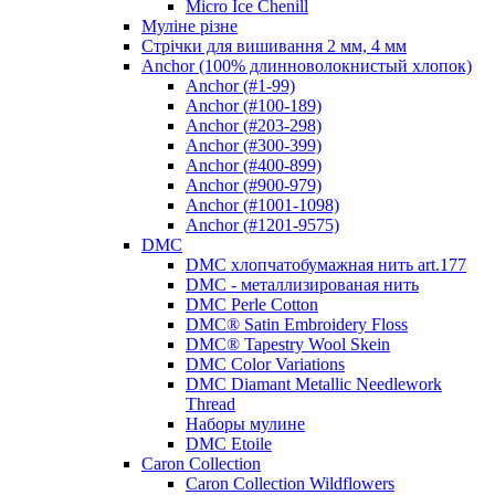
Micro Ice Chenill
Муліне різне
Стрічки для вишивання 2 мм, 4 мм
Anchor (100% длинноволокнистый хлопок)
Anchor (#1-99)
Anchor (#100-189)
Anchor (#203-298)
Anchor (#300-399)
Anchor (#400-899)
Anchor (#900-979)
Anchor (#1001-1098)
Anchor (#1201-9575)
DMC
DMC хлопчатобумажная нить art.177
DMC - металлизированая нить
DMC Perle Cotton
DMC® Satin Embroidery Floss
DMC® Tapestry Wool Skein
DMC Color Variations
DMC Diamant Metallic Needlework
Thread
Наборы мулине
DMC Etoile
Caron Collection
Caron Collection Wildflowers