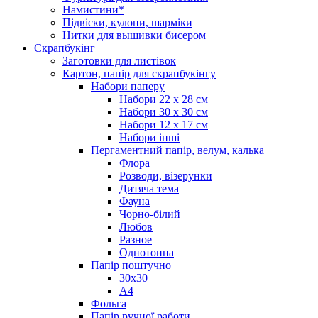
Намистини*
Підвіски, кулони, шарміки
Нитки для вышивки бисером
Скрапбукінг
Заготовки для листівок
Картон, папір для скрапбукінгу
Набори паперу
Набори 22 х 28 см
Набори 30 х 30 см
Набори 12 х 17 см
Набори інші
Пергаментний папір, велум, калька
Флора
Розводи, візерунки
Дитяча тема
Фауна
Чорно-білий
Любов
Разное
Однотонна
Папір поштучно
30х30
А4
Фольга
Папір ручної работи