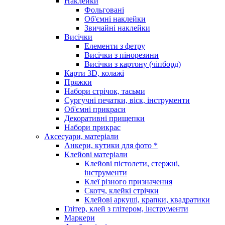
Наклейки
Фольговані
Об'ємні наклейки
Звичайні наклейки
Висічки
Елементи з фетру
Висічки з пінорезини
Висічки з картону (чіпборд)
Карти 3D, колажі
Пряжки
Набори стрічок, тасьми
Сургучні печатки, віск, інструменти
Об'ємні прикраси
Декоративні прищепки
Набори прикрас
Аксесуари, матеріали
Анкери, кутики для фото *
Клейові матеріали
Клейові пістолети, стержні,
інструменти
Клеї різного призначення
Скотч, клейкі стрічки
Клейові аркуші, крапки, квадратики
Глітер, клей з глітером, інструменти
Маркери