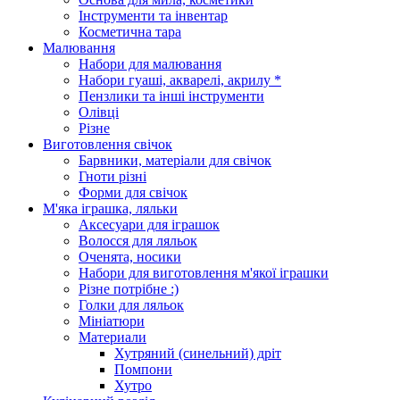
Інструменти та інвентар
Косметична тара
Малювання
Набори для малювання
Набори гуаші, акварелі, акрилу *
Пензлики та інші інструменти
Олівці
Різне
Виготовлення свічок
Барвники, матеріали для свічок
Гноти різні
Форми для свічок
М'яка іграшка, ляльки
Аксесуари для іграшок
Волосся для ляльок
Оченята, носики
Набори для виготовлення м'якої іграшки
Різне потрібне :)
Голки для ляльок
Мініатюри
Материали
Хутряний (синельний) дріт
Помпони
Хутро