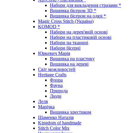
Набори для викладення стразами *
Вишивка бісером 3D *
Вишивка бісером на одязі *
Magic Cross Stitch (Україна)
KOMOD *
Набори на дерев'яній основі
Набори на пластиковій основі
Набори на тканині
Набори бісерні
Юркевич Марія
Вишивка на пластику
Вишивка на дереві
Світ можливостей
Heritage Crafts
Флора
Фауна
Природа
Люди
Леля
Марічка
Вишивка хрестиком
Шаменко Наталія
Kingdom of handmade
Stitch Color Mix