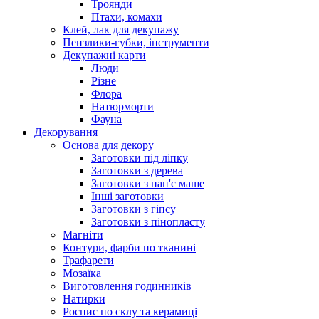
Троянди
Птахи, комахи
Клей, лак для декупажу
Пензлики-губки, інструменти
Декупажні карти
Люди
Різне
Флора
Натюрморти
Фауна
Декорування
Основа для декору
Заготовки під ліпку
Заготовки з дерева
Заготовки з пап'є маше
Інші заготовки
Заготовки з гіпсу
Заготовки з пінопласту
Магніти
Контури, фарби по тканині
Трафарети
Мозаїка
Виготовлення годинників
Натирки
Роспис по склу та керамиці