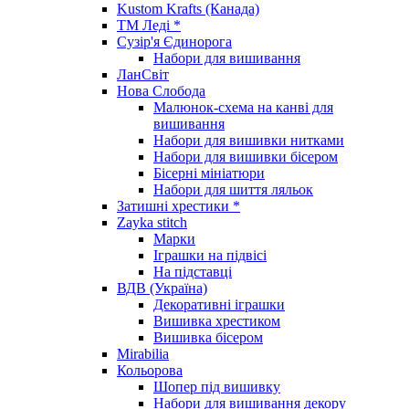
Kustom Krafts (Канада)
ТМ Леді *
Сузір'я Єдинорога
Набори для вишивання
ЛанСвіт
Нова Слобода
Малюнок-схема на канві для
вишивання
Набори для вишивки нитками
Набори для вишивки бісером
Бісерні мініатюри
Набори для шиття ляльок
Затишні хрестики *
Zayka stitch
Марки
Іграшки на підвісі
На підставці
ВДВ (Україна)
Декоративні іграшки
Вишивка хрестиком
Вишивка бісером
Mirabilia
Кольорова
Шопер під вишивку
Набори для вишивання декору