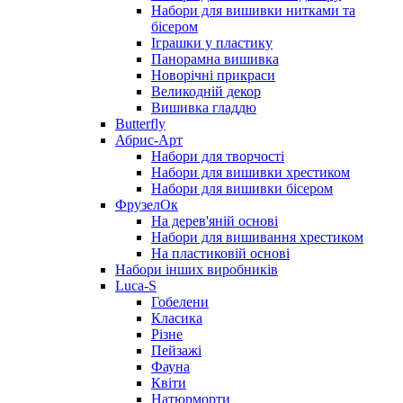
Набори для вишивки нитками та
бісером
Іграшки у пластику
Панорамна вишивка
Новорічні прикраси
Великодній декор
Вишивка гладдю
Butterfly
Абрис-Арт
Набори для творчості
Набори для вишивки хрестиком
Набори для вишивки бісером
ФрузелОк
На дерев'яній основі
Набори для вишивання хрестиком
На пластиковій основі
Набори інших виробників
Luca-S
Гобелени
Класика
Різне
Пейзажі
Фауна
Квіти
Натюрморти