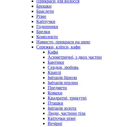
Прикраси для волосся
Брошки
Браслети
Різне
Каблучки
Годинники
Брелки
Комплекти
Намисто, прикраси на шию
Сережки, кліпси, кафи
Кафи
Асиметричні, з двох частин
Бантики
Сердця, любовь
Краплі
Імітація бірюзи
Імітація перлин
Предмети
Комахи
Квадратні, трикутні
Пташки
Імітація золота
Люди, частини тіла
Квіточки різні
Вечірні