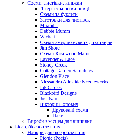
Схеми, листівки, книжки
Література по вишивці
Схеми та буклети
Заготовки для листівок
Mirabilia
Debbie Mumm
Wichelt
Схеми американських дизайнерів
Jim Shore
Cхеми Rosewood Manor
Lavender & Lace
Stoney Creek
Cottage Garden Samplings
Glendon Place
Alessandra Adelaide Needleworks
Ink Circles
Blackbird Designs
Just Nan
Вікторія Попович
Друковані схеми
Паки
Вироби з місцем для вишивки
Бісер, бісероплетіння
Набори для бісероплетіння
Ріоліс (Росія)