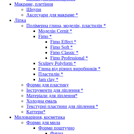
Макраме, плетіння
Шнури
Аксесуари для макраме *
Ліпка
Полімерна глина, моделін, пластилін *
Моделін Cernit *
Fimo *
Fimo Effect *
Fimo Soft *
Fimo Classic *
Fimo Professional *
Sculpey Polyform *
Глина від різних виробників *
Пластилін *
Jam clay *
Форми для пластику
Інструменти для ліплення *
Матеріали для ліплення*
Холодна емаль
Текстурні пластини для ліплення *
Каттери*
Миловаріння, косметика
Форми для мила
Форми поштучно
Фауна