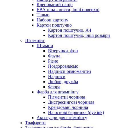
Крепований папір
ЕВА піна - листи, інші поверхні
Тішью
Набори картону
Картон поштучно
Картон поштучно, А4
Картон поштучно, інші розміри
Штампінг
Штампи
Візерунки, фон
Фауна
Різне
Поздоровляємо
Надписи різноманітні
Надписи
Любов, дружба
Флора
Фарба для штампінгу
Пігментні чорнила
Дистресингові чорнила
Крейдовані чорнила
На основі барвника (dye ink)
Аксесуари для штампінгу
Трафарети
Заготовки для альбомів, блокнотів