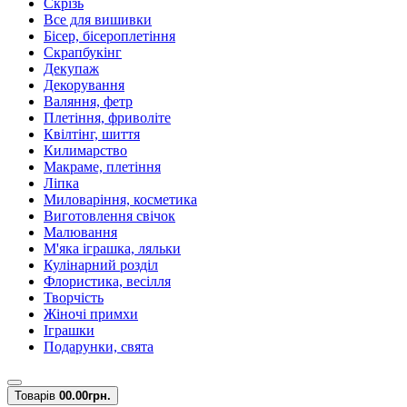
Скрізь
Все для вишивки
Бісер, бісероплетіння
Скрапбукінг
Декупаж
Декорування
Валяння, фетр
Плетіння, фриволіте
Квілтінг, шиття
Килимарство
Макраме, плетіння
Ліпка
Миловаріння, косметика
Виготовлення свічок
Малювання
М'яка іграшка, ляльки
Кулінарний розділ
Флористика, весілля
Творчість
Жіночі примхи
Іграшки
Подарунки, свята
Товарів
0
0.00грн.