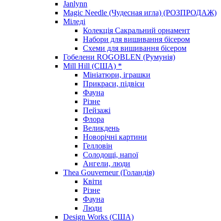
Janlynn
Magic Needle (Чудесная игла) (РОЗПРОДАЖ)
Міледі
Колекція Сакральний орнамент
Набори для вишивання бісером
Схеми для вишивання бісером
Гобелени ROGOBLEN (Румунія)
Mill Hill (США) *
Мініатюри, іграшки
Прикраси, підвіси
Фауна
Різне
Пейзажі
Флора
Великдень
Новорічні картини
Гелловін
Солодощі, напої
Ангели, люди
Thea Gouverneur (Голандія)
Квіти
Різне
Фауна
Люди
Design Works (США)