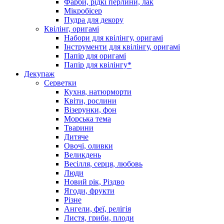
Фарби, рідкі перлини, лак
Мікробісер
Пудра для декору
Квілінг, оригамі
Набори для квілінгу, оригамі
Інструменти для квілінгу, оригамі
Папір для оригамі
Папір для квілінгу*
Декупаж
Серветки
Кухня, натюрморти
Квіти, рослини
Візерунки, фон
Морська тема
Тварини
Дитяче
Овочі, оливки
Великдень
Весілля, серця, любовь
Люди
Новий рік, Різдво
Ягоди, фрукти
Різне
Ангели, феї, релігія
Листя, гриби, плоди