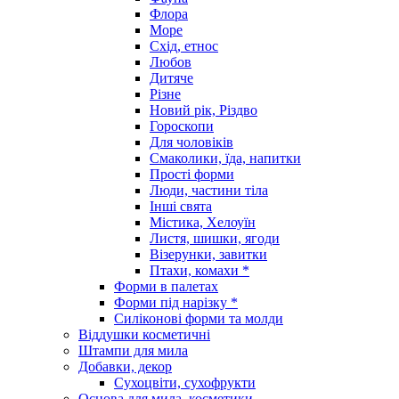
Флора
Море
Схід, етнос
Любов
Дитяче
Різне
Новий рік, Різдво
Гороскопи
Для чоловіків
Смаколики, їда, напитки
Прості форми
Люди, частини тіла
Інші свята
Містика, Хелоуїн
Листя, шишки, ягоди
Візерунки, завитки
Птахи, комахи *
Форми в палетах
Форми під нарізку *
Силіконові форми та молди
Віддушки косметичні
Штампи для мила
Добавки, декор
Сухоцвіти, сухофрукти
Основа для мила, косметики