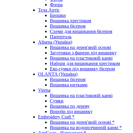
Флора
Тела Артіс
Брошки
Вишивка хрестиком
Вишивка бісером
Схеми для вишивання бісером
Папертоль
Alisena (Україна)
Вишивка на дерев'яній основі
Заготовки з фанери під вишивку
Вишивка на пластиковій канві
Набори для вишивання хрестиком
Еко-сумки під вишивку бісером
OLANTA (Україна)
Вишивка бісером
Вишивка нитками
Virena
Вишивка на пластиковій канві
Сумки
Вишивка по дереву
Вироби під вишивку
Embroidery Craft *
Вишивка на дерев'яній основі *
Вишивка на водорозчинній канві *
АртСоло - Натхнення *