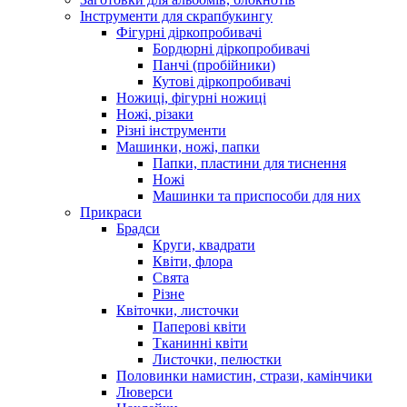
Інструменти для скрапбукингу
Фігурні діркопробивачі
Бордюрні діркопробивачі
Панчі (пробійники)
Кутові діркопробивачі
Ножиці, фігурні ножиці
Ножі, різаки
Різні інструменти
Машинки, ножі, папки
Папки, пластини для тиснення
Ножі
Машинки та приспособи для них
Прикраси
Брадси
Круги, квадрати
Квіти, флора
Свята
Різне
Квіточки, листочки
Паперові квіти
Тканинні квіти
Листочки, пелюстки
Половинки намистин, стрази, камінчики
Люверси