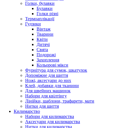
Голки, булавки
Булавки
Голки різні
Термоаплікації
Гудзики
Вінтаж
Тварини
Квіти
Дитячі
Свята
Подорожі
Захоплення
Кольорові мікси
Фурнітура для сумок, шкатулок
Допоміжне для шиття
Ножі, аксесуари до них
Клей, добавки для тканини
Для швейних машинок
Набори для квілтінгу
Лінійки, шаблони, трафарети, мати
Нитки для шиття
Килимарство
Набори для килимарства
Аксесуари для килимарства
Нитки для килимарства