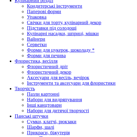
Кулінарний розділ
Кондитерські інструменти
Паперові форми
Упаковка
Свічки для торту, кулінарний декор
Підставки під солодощі
Кулінарні насадки, шприці, мішки
Вайнери
Серветки
Форми для цукерок, шоколаду *
Форми для печива
Флористика, весілля
Флористичний дріт
Флористичний декор
Аксесуари для весіль, вечірок
Інструменти та аксесуари для флористики
Творчість
Пазли картонні
Набори для видряпування
Інші канцтовари
Набори для дитячої творчості
Панські штучки
Сумки, клатчі, рюкзаки
Шарфи, шалі
Прикраси, біжутерія