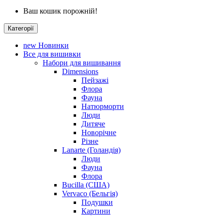
Ваш кошик порожній!
Категорії
new
Новинки
Все для вишивки
Набори для вишивання
Dimensions
Пейзажі
Флора
Фауна
Натюрморти
Люди
Дитяче
Новорічне
Різне
Lanarte (Голандія)
Люди
Фауна
Флора
Bucilla (США)
Vervaco (Бельгія)
Подушки
Картини