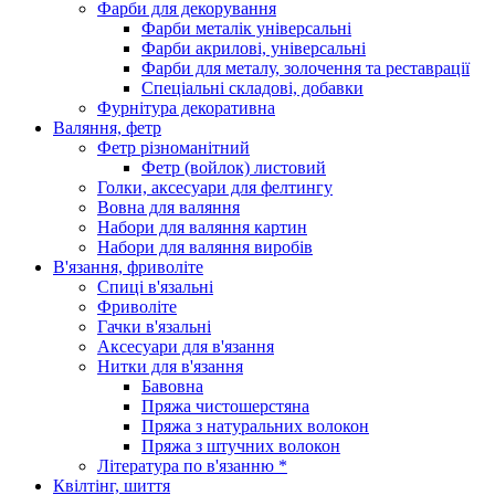
Фарби для декорування
Фарби металік універсальні
Фарби акрилові, універсальні
Фарби для металу, золочення та реставрації
Спеціальні складові, добавки
Фурнітура декоративна
Валяння, фетр
Фетр різноманітний
Фетр (войлок) листовий
Голки, аксесуари для фелтингу
Вовна для валяння
Набори для валяння картин
Набори для валяння виробів
В'язання, фриволіте
Спиці в'язальні
Фриволіте
Гачки в'язальні
Аксесуари для в'язання
Нитки для в'язання
Бавовна
Пряжа чистошерстяна
Пряжа з натуральних волокон
Пряжа з штучних волокон
Література по в'язанню *
Квілтінг, шиття