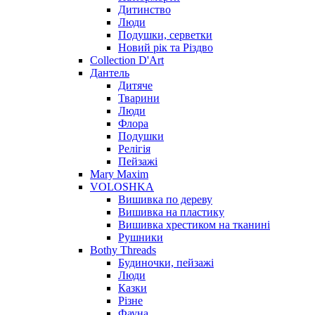
Дитинство
Люди
Подушки, серветки
Новий рік та Різдво
Collection D'Art
Дантель
Дитяче
Тварини
Люди
Флора
Подушки
Релігія
Пейзажі
Mary Maxim
VOLOSHKA
Вишивка по дереву
Вишивка на пластику
Вишивка хрестиком на тканині
Рушники
Bothy Threads
Будиночки, пейзажі
Люди
Казки
Різне
Фауна