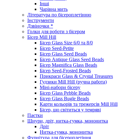
Інші
Чарівна мить
Література по бісероплетінню
Інструменти
Дзвіночки *
Голки для роботи з бісером
Бісер Mill Hill
Бісер Glass Size 6/0 та 8/0
Бісер Seed-Petite
Бісер Glass Seed Beads
Бісер Antique Glass Seed Beads
Бісер Magnifica Glass Beads
Бісер Seed-Frosted Beads
Прикраси Glass & Crystal Treasures
Гудзики Mill Hill (ручна работа)
Міні-набори бісеру
Бісер Glass Pebble Beads
Бісер Glass Bugle Beads
Карти кольорів та трежерсів Mill Hill
Бісер, що світиться у темряві
Паєтки
Шнури, дріт, нитка-гумка, мононитка
Дріт
Нитка-гумка, мононитка
Фурнітура для бісероплетіння