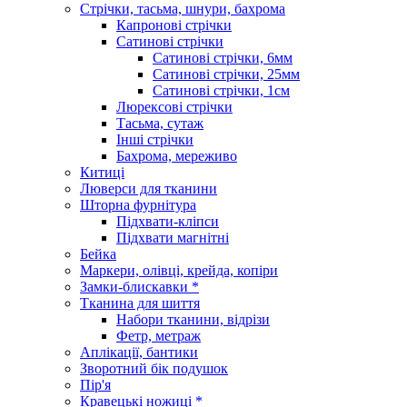
Стрічки, тасьма, шнури, бахрома
Капронові стрічки
Сатинові стрічки
Сатинові стрічки, 6мм
Сатинові стрічки, 25мм
Сатинові стрічки, 1см
Люрексові стрічки
Тасьма, сутаж
Інші стрічки
Бахрома, мереживо
Китиці
Люверси для тканини
Шторна фурнітура
Підхвати-кліпси
Підхвати магнітні
Бейка
Маркери, олівці, крейда, копіри
Замки-блискавки *
Тканина для шиття
Набори тканини, відрізи
Фетр, метраж
Аплікації, бантики
Зворотний бік подушок
Пір'я
Кравецькі ножиці *