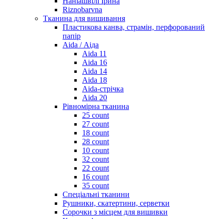
Наніашвілі Ірина
Riznobarvna
Тканина для вишивання
Пластикова канва, страмін, перфорований
папір
Aida / Аіда
Aida 11
Aida 16
Aida 14
Aida 18
Aida-стрічка
Aida 20
Рівномірна тканина
25 count
27 count
18 count
28 count
10 count
32 count
22 count
16 count
35 count
Спеціальні тканини
Рушники, скатертини, серветки
Сорочки з місцем для вишивки