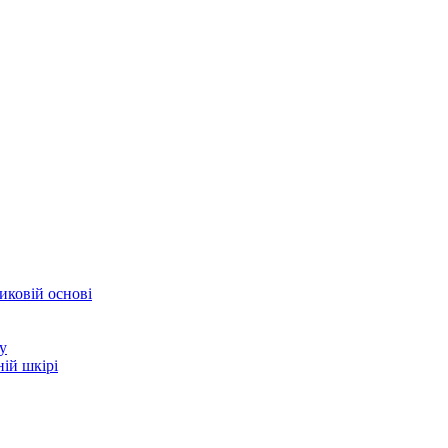
иковій основі
у
ій шкірі