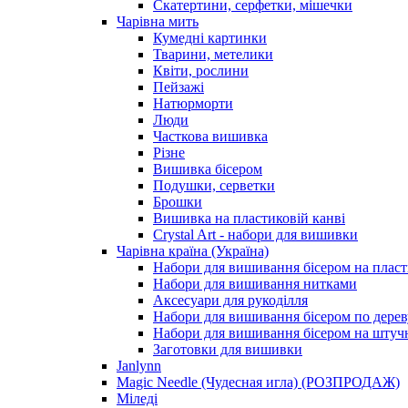
Скатертини, серфетки, мішечки
Чарiвна мить
Кумедні картинки
Тварини, метелики
Квіти, рослини
Пейзажі
Натюрморти
Люди
Часткова вишивка
Різне
Вишивка бісером
Подушки, серветки
Брошки
Вишивка на пластиковій канві
Crystal Art - набори для вишивки
Чарівна країна (Україна)
Набори для вишивання бісером на пласт
Набори для вишивання нитками
Аксесуари для рукоділля
Набори для вишивання бісером по дерев
Набори для вишивання бісером на штучн
Заготовки для вишивки
Janlynn
Magic Needle (Чудесная игла) (РОЗПРОДАЖ)
Міледі