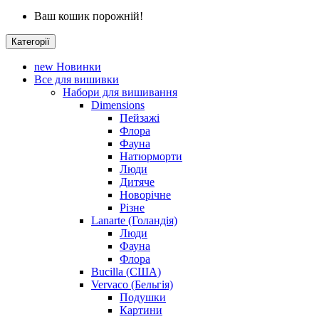
Ваш кошик порожній!
Категорії
new
Новинки
Все для вишивки
Набори для вишивання
Dimensions
Пейзажі
Флора
Фауна
Натюрморти
Люди
Дитяче
Новорічне
Різне
Lanarte (Голандія)
Люди
Фауна
Флора
Bucilla (США)
Vervaco (Бельгія)
Подушки
Картини