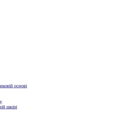
иковій основі
у
ій шкірі