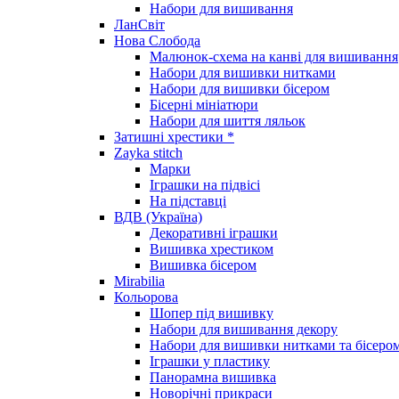
Набори для вишивання
ЛанСвіт
Нова Слобода
Малюнок-схема на канві для вишивання
Набори для вишивки нитками
Набори для вишивки бісером
Бісерні мініатюри
Набори для шиття ляльок
Затишні хрестики *
Zayka stitch
Марки
Іграшки на підвісі
На підставці
ВДВ (Україна)
Декоративні іграшки
Вишивка хрестиком
Вишивка бісером
Mirabilia
Кольорова
Шопер під вишивку
Набори для вишивання декору
Набори для вишивки нитками та бісеро
Іграшки у пластику
Панорамна вишивка
Новорічні прикраси