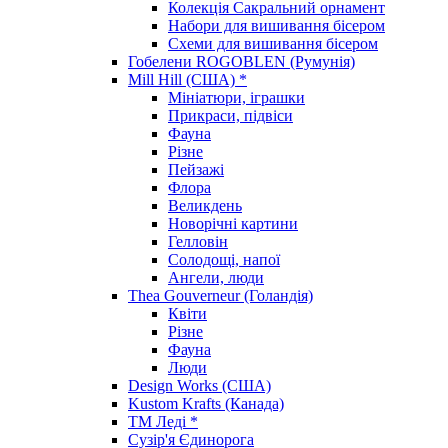
Колекція Сакральний орнамент
Набори для вишивання бісером
Схеми для вишивання бісером
Гобелени ROGOBLEN (Румунія)
Mill Hill (США) *
Мініатюри, іграшки
Прикраси, підвіси
Фауна
Різне
Пейзажі
Флора
Великдень
Новорічні картини
Гелловін
Солодощі, напої
Ангели, люди
Thea Gouverneur (Голандія)
Квіти
Різне
Фауна
Люди
Design Works (США)
Kustom Krafts (Канада)
ТМ Леді *
Сузір'я Єдинорога