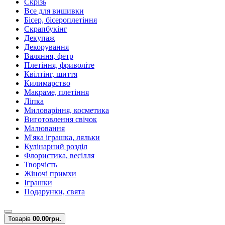
Скрізь
Все для вишивки
Бісер, бісероплетіння
Скрапбукінг
Декупаж
Декорування
Валяння, фетр
Плетіння, фриволіте
Квілтінг, шиття
Килимарство
Макраме, плетіння
Ліпка
Миловаріння, косметика
Виготовлення свічок
Малювання
М'яка іграшка, ляльки
Кулінарний розділ
Флористика, весілля
Творчість
Жіночі примхи
Іграшки
Подарунки, свята
Товарів
0
0.00грн.