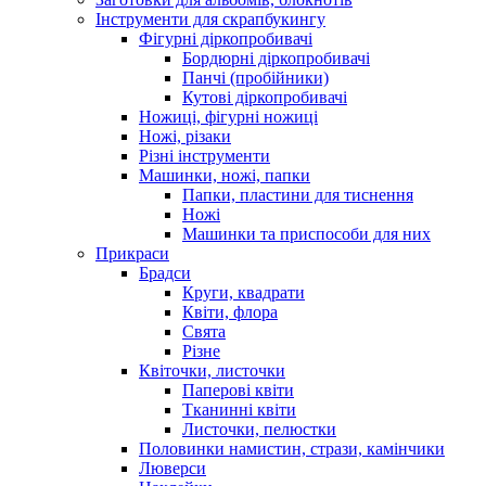
Інструменти для скрапбукингу
Фігурні діркопробивачі
Бордюрні діркопробивачі
Панчі (пробійники)
Кутові діркопробивачі
Ножиці, фігурні ножиці
Ножі, різаки
Різні інструменти
Машинки, ножі, папки
Папки, пластини для тиснення
Ножі
Машинки та приспособи для них
Прикраси
Брадси
Круги, квадрати
Квіти, флора
Свята
Різне
Квіточки, листочки
Паперові квіти
Тканинні квіти
Листочки, пелюстки
Половинки намистин, стрази, камінчики
Люверси