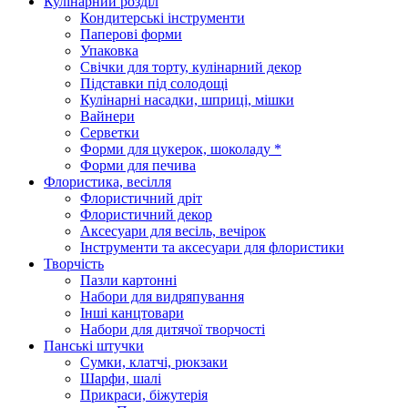
Кулінарний розділ
Кондитерські інструменти
Паперові форми
Упаковка
Свічки для торту, кулінарний декор
Підставки під солодощі
Кулінарні насадки, шприці, мішки
Вайнери
Серветки
Форми для цукерок, шоколаду *
Форми для печива
Флористика, весілля
Флористичний дріт
Флористичний декор
Аксесуари для весіль, вечірок
Інструменти та аксесуари для флористики
Творчість
Пазли картонні
Набори для видряпування
Інші канцтовари
Набори для дитячої творчості
Панські штучки
Сумки, клатчі, рюкзаки
Шарфи, шалі
Прикраси, біжутерія