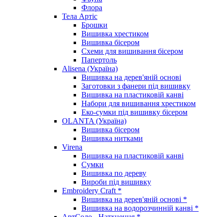
Флора
Тела Артіс
Брошки
Вишивка хрестиком
Вишивка бісером
Схеми для вишивання бісером
Папертоль
Alisena (Україна)
Вишивка на дерев'яній основі
Заготовки з фанери під вишивку
Вишивка на пластиковій канві
Набори для вишивання хрестиком
Еко-сумки під вишивку бісером
OLANTA (Україна)
Вишивка бісером
Вишивка нитками
Virena
Вишивка на пластиковій канві
Сумки
Вишивка по дереву
Вироби під вишивку
Embroidery Craft *
Вишивка на дерев'яній основі *
Вишивка на водорозчинній канві *
АртСоло - Натхнення *