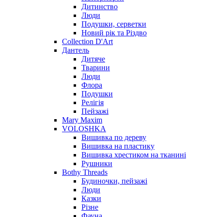
Дитинство
Люди
Подушки, серветки
Новий рік та Різдво
Collection D'Art
Дантель
Дитяче
Тварини
Люди
Флора
Подушки
Релігія
Пейзажі
Mary Maxim
VOLOSHKA
Вишивка по дереву
Вишивка на пластику
Вишивка хрестиком на тканині
Рушники
Bothy Threads
Будиночки, пейзажі
Люди
Казки
Різне
Фауна