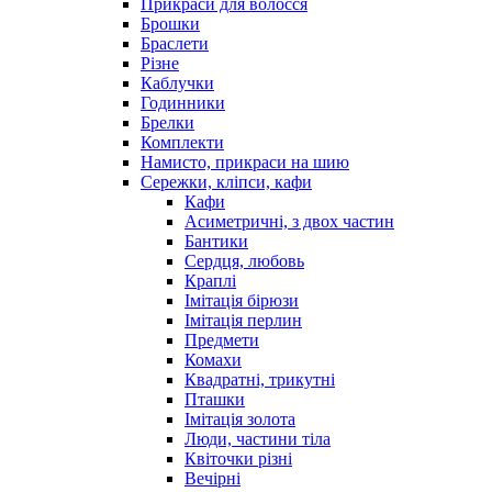
Прикраси для волосся
Брошки
Браслети
Різне
Каблучки
Годинники
Брелки
Комплекти
Намисто, прикраси на шию
Сережки, кліпси, кафи
Кафи
Асиметричні, з двох частин
Бантики
Сердця, любовь
Краплі
Імітація бірюзи
Імітація перлин
Предмети
Комахи
Квадратні, трикутні
Пташки
Імітація золота
Люди, частини тіла
Квіточки різні
Вечірні