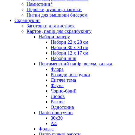
Намистини*
Підвіски, кулони, шарміки
Нитки для вышивки бисером
Скрапбукінг
Заготовки для листівок
Картон, папір для скрапбукінгу
Набори паперу
Набори 22 х 28 см
Набори 30 х 30 см
Набори 12 х 17 см
Набори інші
Пергаментний папір, велум, калька
Флора
Розводи, візерунки
Дитяча тема
Фауна
Чорно-білий
Любов
Разное
Однотонна
Папір поштучно
30х30
А4
Фольга
Папір ручної работи