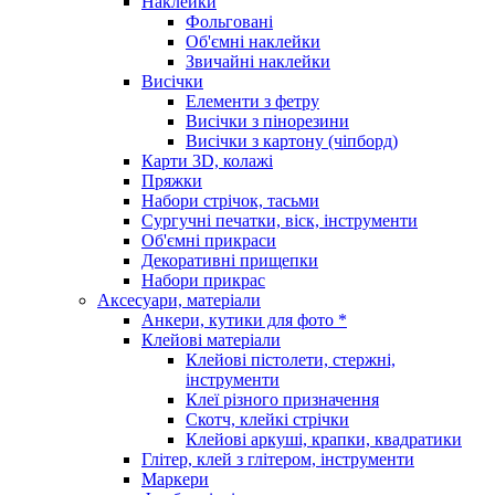
Наклейки
Фольговані
Об'ємні наклейки
Звичайні наклейки
Висічки
Елементи з фетру
Висічки з пінорезини
Висічки з картону (чіпборд)
Карти 3D, колажі
Пряжки
Набори стрічок, тасьми
Сургучні печатки, віск, інструменти
Об'ємні прикраси
Декоративні прищепки
Набори прикрас
Аксесуари, матеріали
Анкери, кутики для фото *
Клейові матеріали
Клейові пістолети, стержні,
інструменти
Клеї різного призначення
Скотч, клейкі стрічки
Клейові аркуші, крапки, квадратики
Глітер, клей з глітером, інструменти
Маркери