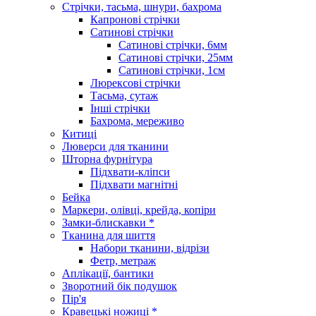
Стрічки, тасьма, шнури, бахрома
Капронові стрічки
Сатинові стрічки
Сатинові стрічки, 6мм
Сатинові стрічки, 25мм
Сатинові стрічки, 1см
Люрексові стрічки
Тасьма, сутаж
Інші стрічки
Бахрома, мереживо
Китиці
Люверси для тканини
Шторна фурнітура
Підхвати-кліпси
Підхвати магнітні
Бейка
Маркери, олівці, крейда, копіри
Замки-блискавки *
Тканина для шиття
Набори тканини, відрізи
Фетр, метраж
Аплікації, бантики
Зворотний бік подушок
Пір'я
Кравецькі ножиці *