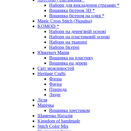
Набори для викладення стразами *
Вишивка бісером 3D *
Вишивка бісером на одязі *
Magic Cross Stitch (Україна)
KOMOD *
Набори на дерев'яній основі
Набори на пластиковій основі
Набори на тканині
Набори бісерні
Юркевич Марія
Вишивка на пластику
Вишивка на дереві
Світ можливостей
Heritage Crafts
Флора
Фауна
Природа
Люди
Леля
Марічка
Вишивка хрестиком
Шаменко Наталія
Kingdom of handmade
Stitch Color Mix