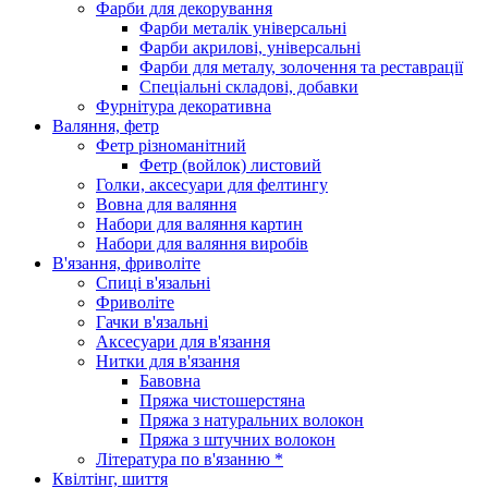
Фарби для декорування
Фарби металік універсальні
Фарби акрилові, універсальні
Фарби для металу, золочення та реставрації
Спеціальні складові, добавки
Фурнітура декоративна
Валяння, фетр
Фетр різноманітний
Фетр (войлок) листовий
Голки, аксесуари для фелтингу
Вовна для валяння
Набори для валяння картин
Набори для валяння виробів
В'язання, фриволіте
Спиці в'язальні
Фриволіте
Гачки в'язальні
Аксесуари для в'язання
Нитки для в'язання
Бавовна
Пряжа чистошерстяна
Пряжа з натуральних волокон
Пряжа з штучних волокон
Література по в'язанню *
Квілтінг, шиття