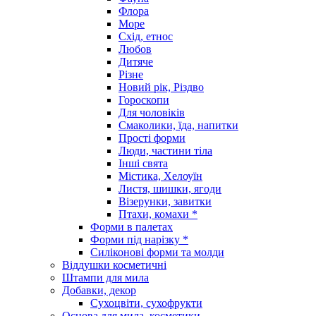
Флора
Море
Схід, етнос
Любов
Дитяче
Різне
Новий рік, Різдво
Гороскопи
Для чоловіків
Смаколики, їда, напитки
Прості форми
Люди, частини тіла
Інші свята
Містика, Хелоуїн
Листя, шишки, ягоди
Візерунки, завитки
Птахи, комахи *
Форми в палетах
Форми під нарізку *
Силіконові форми та молди
Віддушки косметичні
Штампи для мила
Добавки, декор
Сухоцвіти, сухофрукти
Основа для мила, косметики