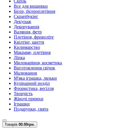
Скрізь
Все для вишивки
Бісер, бісероплетіння
Скрапбукінг
Декупаж
Декорування
Валяння, фетр
Плетіння, фриволіте
Квілтінг, шиття
Килимарство
Макраме, плетіння
Ліпка
Миловаріння, косметика
Виготовлення свічок
Малювання
М'яка іграшка, ляльки
Кулінарний розділ
Флористика, весілля
Творчість
Жіночі примхи
Іграшки
Подарунки, свята
Товарів
0
0.00грн.