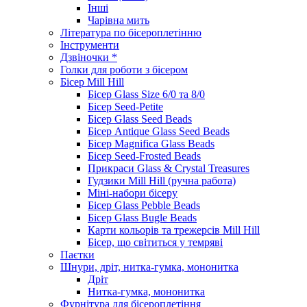
Інші
Чарівна мить
Література по бісероплетінню
Інструменти
Дзвіночки *
Голки для роботи з бісером
Бісер Mill Hill
Бісер Glass Size 6/0 та 8/0
Бісер Seed-Petite
Бісер Glass Seed Beads
Бісер Antique Glass Seed Beads
Бісер Magnifica Glass Beads
Бісер Seed-Frosted Beads
Прикраси Glass & Crystal Treasures
Гудзики Mill Hill (ручна работа)
Міні-набори бісеру
Бісер Glass Pebble Beads
Бісер Glass Bugle Beads
Карти кольорів та трежерсів Mill Hill
Бісер, що світиться у темряві
Паєтки
Шнури, дріт, нитка-гумка, мононитка
Дріт
Нитка-гумка, мононитка
Фурнітура для бісероплетіння