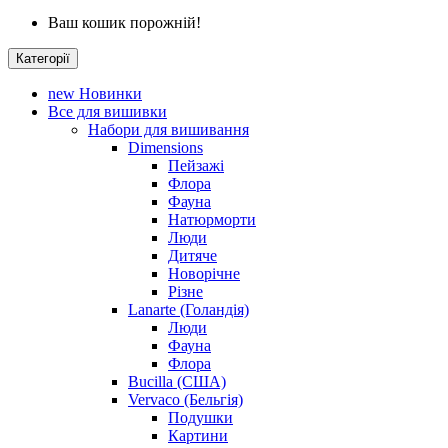
Ваш кошик порожній!
Категорії
new
Новинки
Все для вишивки
Набори для вишивання
Dimensions
Пейзажі
Флора
Фауна
Натюрморти
Люди
Дитяче
Новорічне
Різне
Lanarte (Голандія)
Люди
Фауна
Флора
Bucilla (США)
Vervaco (Бельгія)
Подушки
Картини