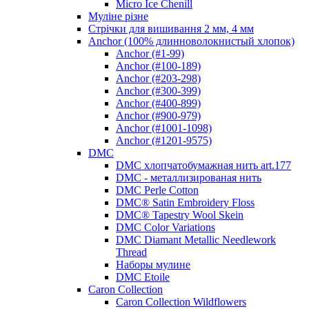
Micro Ice Chenill
Муліне різне
Стрічки для вишивання 2 мм, 4 мм
Anchor (100% длинноволокнистый хлопок)
Anchor (#1-99)
Anchor (#100-189)
Anchor (#203-298)
Anchor (#300-399)
Anchor (#400-899)
Anchor (#900-979)
Anchor (#1001-1098)
Anchor (#1201-9575)
DMC
DMC хлопчатобумажная нить art.177
DMC - металлизированая нить
DMC Perle Cotton
DMC® Satin Embroidery Floss
DMC® Tapestry Wool Skein
DMC Color Variations
DMC Diamant Metallic Needlework
Thread
Наборы мулине
DMC Etoile
Caron Collection
Caron Collection Wildflowers