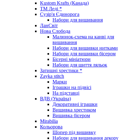
Kustom Krafts (Канада)
ТМ Леді *
Сузір'я Єдинорога
Набори для вишивання
ЛанСвіт
Нова Слобода
Малюнок-схема на канві для
вишивання
Набори для вишивки нитками
Набори для вишивки бісером
Бісерні мініатюри
Набори для шиття ляльок
Затишні хрестики *
Zayka stitch
Марки
Іграшки на підвісі
На підставці
ВДВ (Україна)
Декоративні іграшки
Вишивка хрестиком
Вишивка бісером
Mirabilia
Кольорова
Шопер під вишивку
Набори для вишивання декору