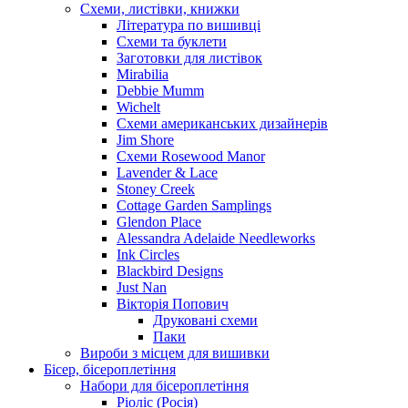
Схеми, листівки, книжки
Література по вишивці
Схеми та буклети
Заготовки для листівок
Mirabilia
Debbie Mumm
Wichelt
Схеми американських дизайнерів
Jim Shore
Cхеми Rosewood Manor
Lavender & Lace
Stoney Creek
Cottage Garden Samplings
Glendon Place
Alessandra Adelaide Needleworks
Ink Circles
Blackbird Designs
Just Nan
Вікторія Попович
Друковані схеми
Паки
Вироби з місцем для вишивки
Бісер, бісероплетіння
Набори для бісероплетіння
Ріоліс (Росія)