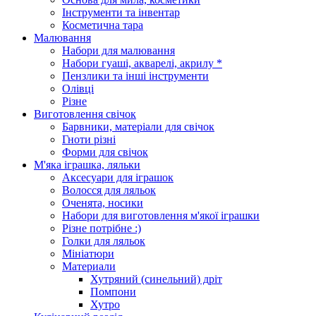
Інструменти та інвентар
Косметична тара
Малювання
Набори для малювання
Набори гуаші, акварелі, акрилу *
Пензлики та інші інструменти
Олівці
Різне
Виготовлення свічок
Барвники, матеріали для свічок
Гноти різні
Форми для свічок
М'яка іграшка, ляльки
Аксесуари для іграшок
Волосся для ляльок
Оченята, носики
Набори для виготовлення м'якої іграшки
Різне потрібне :)
Голки для ляльок
Мініатюри
Материали
Хутряний (синельний) дріт
Помпони
Хутро