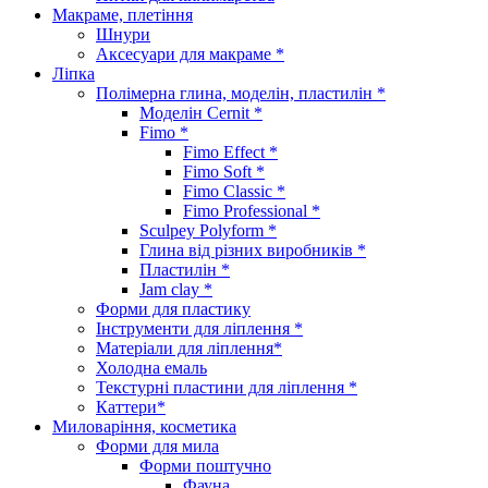
Макраме, плетіння
Шнури
Аксесуари для макраме *
Ліпка
Полімерна глина, моделін, пластилін *
Моделін Cernit *
Fimo *
Fimo Effect *
Fimo Soft *
Fimo Classic *
Fimo Professional *
Sculpey Polyform *
Глина від різних виробників *
Пластилін *
Jam clay *
Форми для пластику
Інструменти для ліплення *
Матеріали для ліплення*
Холодна емаль
Текстурні пластини для ліплення *
Каттери*
Миловаріння, косметика
Форми для мила
Форми поштучно
Фауна