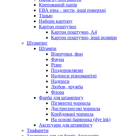
Крепований папір
ЕВА піна - листи, інші поверхні
Тішью
Набори картону
Картон поштучно
Картон поштучно, А4
Картон поштучно, інші розміри
Штампінг
Штампи
Візерунки, фон
Фауна
Різне
Поздоровляємо
Надписи різноманітні
Надписи
Любов, дружба
Флора
Фарба для штампінгу
Пігментні чорнила
Дистресингові чорнила
Крейдовані чорнила
На основі барвника (dye ink)
Аксесуари для штампінгу
Трафарети
Заготовки для альбомів, блокнотів