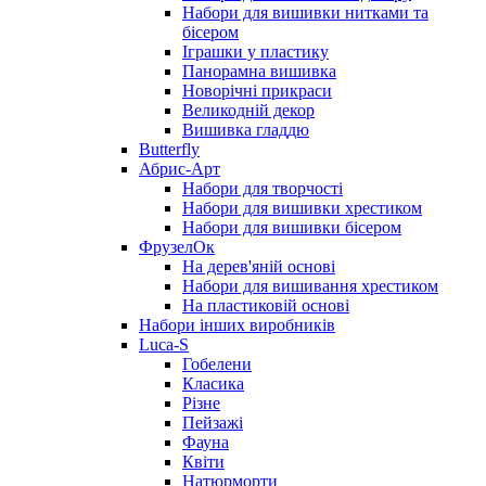
Набори для вишивки нитками та
бісером
Іграшки у пластику
Панорамна вишивка
Новорічні прикраси
Великодній декор
Вишивка гладдю
Butterfly
Абрис-Арт
Набори для творчості
Набори для вишивки хрестиком
Набори для вишивки бісером
ФрузелОк
На дерев'яній основі
Набори для вишивання хрестиком
На пластиковій основі
Набори інших виробників
Luca-S
Гобелени
Класика
Різне
Пейзажі
Фауна
Квіти
Натюрморти