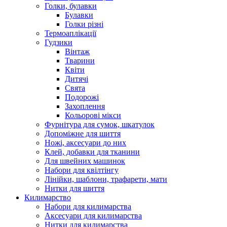
Голки, булавки
Булавки
Голки різні
Термоаплікації
Гудзики
Вінтаж
Тварини
Квіти
Дитячі
Свята
Подорожі
Захоплення
Кольорові мікси
Фурнітура для сумок, шкатулок
Допоміжне для шиття
Ножі, аксесуари до них
Клей, добавки для тканини
Для швейних машинок
Набори для квілтінгу
Лінійки, шаблони, трафарети, мати
Нитки для шиття
Килимарство
Набори для килимарства
Аксесуари для килимарства
Нитки для килимарства