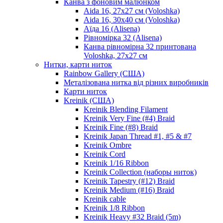
Канва з фоновим малюнком
Aida 16, 27х27 см (Voloshka)
Aida 16, 30х40 см (Voloshka)
Аїда 16 (Alisena)
Рівномірка 32 (Alisena)
Канва рівномірна 32 принтована
Voloshka, 27х27 см
Нитки, карти ниток
Rainbow Gallery (США)
Металізована нитка від різних виробників
Карти ниток
Kreinik (США)
Kreinik Blending Filament
Kreinik Very Fine (#4) Braid
Kreinik Fine (#8) Braid
Kreinik Japan Thread #1, #5 & #7
Kreinik Ombre
Kreinik Cord
Kreinik 1/16 Ribbon
Kreinik Collection (наборы ниток)
Kreinik Tapestry (#12) Braid
Kreinik Medium (#16) Braid
Kreinik cable
Kreinik 1/8 Ribbon
Kreinik Heavy #32 Braid (5m)