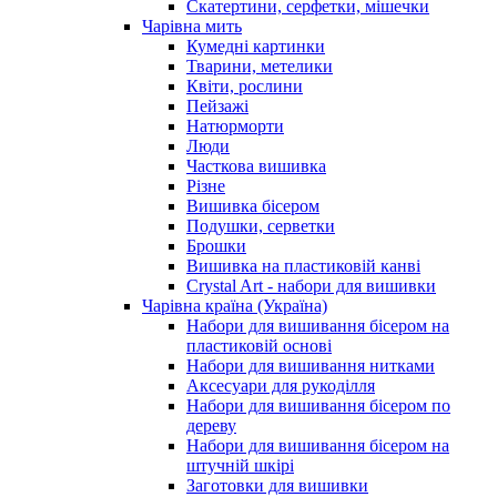
Скатертини, серфетки, мішечки
Чарiвна мить
Кумедні картинки
Тварини, метелики
Квіти, рослини
Пейзажі
Натюрморти
Люди
Часткова вишивка
Різне
Вишивка бісером
Подушки, серветки
Брошки
Вишивка на пластиковій канві
Crystal Art - набори для вишивки
Чарівна країна (Україна)
Набори для вишивання бісером на
пластиковій основі
Набори для вишивання нитками
Аксесуари для рукоділля
Набори для вишивання бісером по
дереву
Набори для вишивання бісером на
штучній шкірі
Заготовки для вишивки