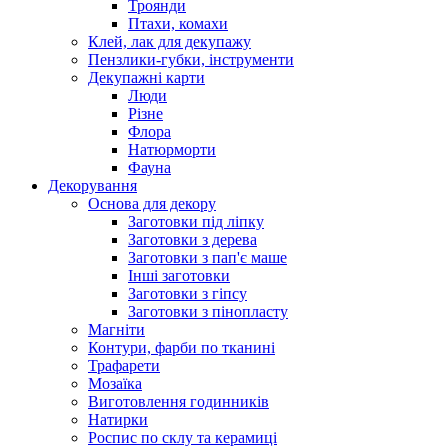
Троянди
Птахи, комахи
Клей, лак для декупажу
Пензлики-губки, інструменти
Декупажні карти
Люди
Різне
Флора
Натюрморти
Фауна
Декорування
Основа для декору
Заготовки під ліпку
Заготовки з дерева
Заготовки з пап'є маше
Інші заготовки
Заготовки з гіпсу
Заготовки з пінопласту
Магніти
Контури, фарби по тканині
Трафарети
Мозаїка
Виготовлення годинників
Натирки
Роспис по склу та керамиці