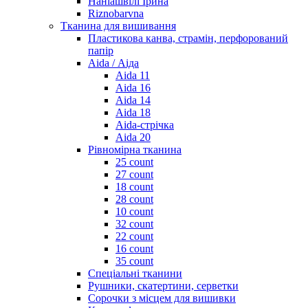
Наніашвілі Ірина
Riznobarvna
Тканина для вишивання
Пластикова канва, страмін, перфорований
папір
Aida / Аіда
Aida 11
Aida 16
Aida 14
Aida 18
Aida-стрічка
Aida 20
Рівномірна тканина
25 count
27 count
18 count
28 count
10 count
32 count
22 count
16 count
35 count
Спеціальні тканини
Рушники, скатертини, серветки
Сорочки з місцем для вишивки