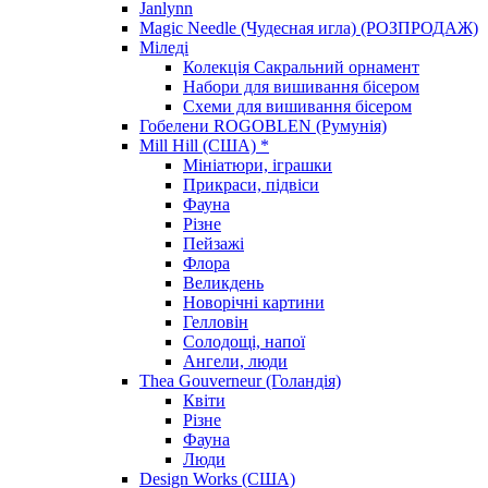
Janlynn
Magic Needle (Чудесная игла) (РОЗПРОДАЖ)
Міледі
Колекція Сакральний орнамент
Набори для вишивання бісером
Схеми для вишивання бісером
Гобелени ROGOBLEN (Румунія)
Mill Hill (США) *
Мініатюри, іграшки
Прикраси, підвіси
Фауна
Різне
Пейзажі
Флора
Великдень
Новорічні картини
Гелловін
Солодощі, напої
Ангели, люди
Thea Gouverneur (Голандія)
Квіти
Різне
Фауна
Люди
Design Works (США)