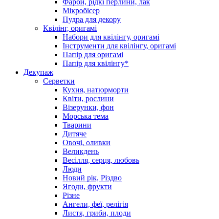
Фарби, рідкі перлини, лак
Мікробісер
Пудра для декору
Квілінг, оригамі
Набори для квілінгу, оригамі
Інструменти для квілінгу, оригамі
Папір для оригамі
Папір для квілінгу*
Декупаж
Серветки
Кухня, натюрморти
Квіти, рослини
Візерунки, фон
Морська тема
Тварини
Дитяче
Овочі, оливки
Великдень
Весілля, серця, любовь
Люди
Новий рік, Різдво
Ягоди, фрукти
Різне
Ангели, феї, релігія
Листя, гриби, плоди