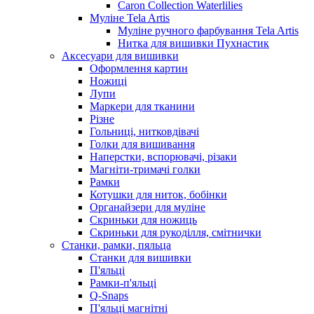
Caron Collection Waterlilies
Муліне Tela Artis
Муліне ручного фарбування Tela Artis
Нитка для вишивки Пухнастик
Аксесуари для вишивки
Оформлення картин
Ножиці
Лупи
Маркери для тканини
Різне
Гольниці, нитковдівачі
Голки для вишивання
Наперстки, вспорювачі, різаки
Магніти-тримачі голки
Рамки
Котушки для ниток, бобінки
Органайзери для муліне
Скриньки для ножиць
Скриньки для рукоділля, смітнички
Станки, рамки, пяльца
Станки для вишивки
П'яльці
Рамки-п'яльці
Q-Snaps
П'яльці магнітні