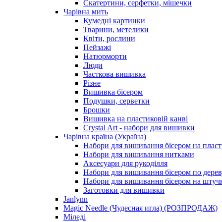
Скатертини, серфетки, мішечки
Чарiвна мить
Кумедні картинки
Тварини, метелики
Квіти, рослини
Пейзажі
Натюрморти
Люди
Часткова вишивка
Різне
Вишивка бісером
Подушки, серветки
Брошки
Вишивка на пластиковій канві
Crystal Art - набори для вишивки
Чарівна країна (Україна)
Набори для вишивання бісером на пласт
Набори для вишивання нитками
Аксесуари для рукоділля
Набори для вишивання бісером по дерев
Набори для вишивання бісером на штучн
Заготовки для вишивки
Janlynn
Magic Needle (Чудесная игла) (РОЗПРОДАЖ)
Міледі