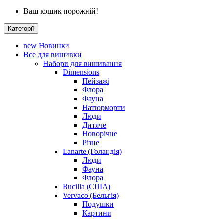
Ваш кошик порожній!
Категорії
new
Новинки
Все для вишивки
Набори для вишивання
Dimensions
Пейзажі
Флора
Фауна
Натюрморти
Люди
Дитяче
Новорічне
Різне
Lanarte (Голандія)
Люди
Фауна
Флора
Bucilla (США)
Vervaco (Бельгія)
Подушки
Картини