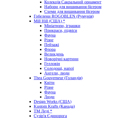
Колекція Сакральний орнамент
Набори для вишивання бісером
Схеми для вишивання бісером
Гобелени ROGOBLEN (Румунія)
Mill Hill (США) *
Мініатюри, іграшки
Прикраси, підвіси
Фауна
Різне
Пейзажі
Флора
Великдень
Новорічні картини
Гелловін
Солодощі, напої
Ангели, люди
Thea Gouverneur (Голандія)
Квіти
Різне
Фауна
Люди
Design Works (США)
Kustom Krafts (Канада)
ТМ Леді *
Сузір'я Єдинорога