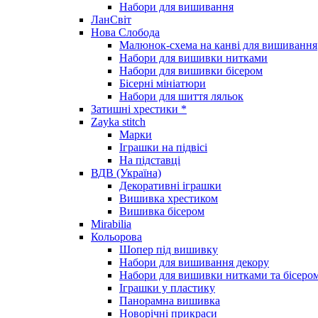
Набори для вишивання
ЛанСвіт
Нова Слобода
Малюнок-схема на канві для вишивання
Набори для вишивки нитками
Набори для вишивки бісером
Бісерні мініатюри
Набори для шиття ляльок
Затишні хрестики *
Zayka stitch
Марки
Іграшки на підвісі
На підставці
ВДВ (Україна)
Декоративні іграшки
Вишивка хрестиком
Вишивка бісером
Mirabilia
Кольорова
Шопер під вишивку
Набори для вишивання декору
Набори для вишивки нитками та бісеро
Іграшки у пластику
Панорамна вишивка
Новорічні прикраси