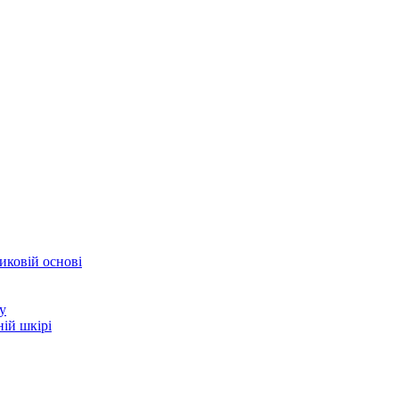
иковій основі
у
ій шкірі