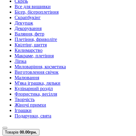
Скрізь
Все для вишивки
Бісер, бісероплетіння
Скрапбукінг
Декупаж
Декорування
Валяння, фетр
Плетіння, фриволіте
Квілтінг, шиття
Килимарство
Макраме, плетіння
Ліпка
Миловаріння, косметика
Виготовлення свічок
Малювання
М'яка іграшка, ляльки
Кулінарний розділ
Флористика, весілля
Творчість
Жіночі примхи
Іграшки
Подарунки, свята
Товарів
0
0.00грн.