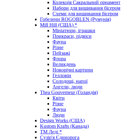
Колекція Сакральний орнамент
Набори для вишивання бісером
Схеми для вишивання бісером
Гобелени ROGOBLEN (Румунія)
Mill Hill (США) *
Мініатюри, іграшки
Прикраси, підвіси
Фауна
Різне
Пейзажі
Флора
Великдень
Новорічні картини
Гелловін
Солодощі, напої
Ангели, люди
Thea Gouverneur (Голандія)
Квіти
Різне
Фауна
Люди
Design Works (США)
Kustom Krafts (Канада)
ТМ Леді *
Сузір'я Єдинорога