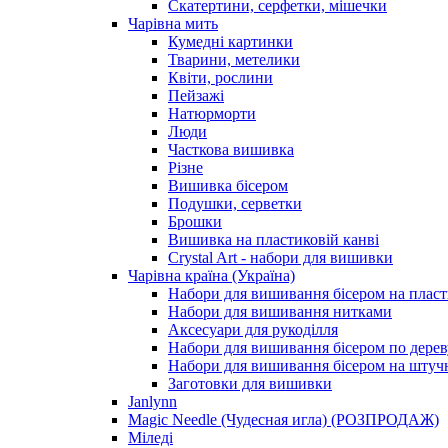
Скатертини, серфетки, мішечки
Чарiвна мить
Кумедні картинки
Тварини, метелики
Квіти, рослини
Пейзажі
Натюрморти
Люди
Часткова вишивка
Різне
Вишивка бісером
Подушки, серветки
Брошки
Вишивка на пластиковій канві
Crystal Art - набори для вишивки
Чарівна країна (Україна)
Набори для вишивання бісером на пласт
Набори для вишивання нитками
Аксесуари для рукоділля
Набори для вишивання бісером по дерев
Набори для вишивання бісером на штучн
Заготовки для вишивки
Janlynn
Magic Needle (Чудесная игла) (РОЗПРОДАЖ)
Міледі