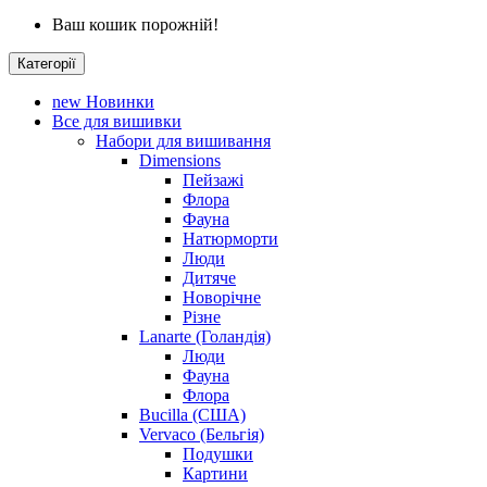
Ваш кошик порожній!
Категорії
new
Новинки
Все для вишивки
Набори для вишивання
Dimensions
Пейзажі
Флора
Фауна
Натюрморти
Люди
Дитяче
Новорічне
Різне
Lanarte (Голандія)
Люди
Фауна
Флора
Bucilla (США)
Vervaco (Бельгія)
Подушки
Картини