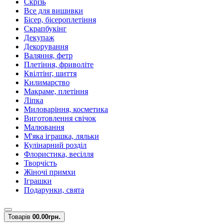
Скрізь
Все для вишивки
Бісер, бісероплетіння
Скрапбукінг
Декупаж
Декорування
Валяння, фетр
Плетіння, фриволіте
Квілтінг, шиття
Килимарство
Макраме, плетіння
Ліпка
Миловаріння, косметика
Виготовлення свічок
Малювання
М'яка іграшка, ляльки
Кулінарний розділ
Флористика, весілля
Творчість
Жіночі примхи
Іграшки
Подарунки, свята
Товарів
0
0.00грн.