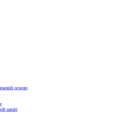
иковій основі
у
ій шкірі