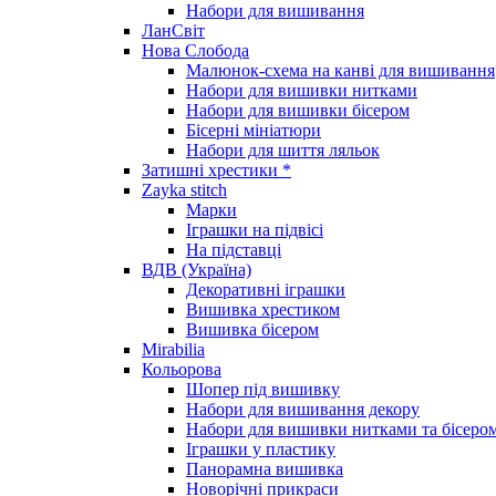
Набори для вишивання
ЛанСвіт
Нова Слобода
Малюнок-схема на канві для вишивання
Набори для вишивки нитками
Набори для вишивки бісером
Бісерні мініатюри
Набори для шиття ляльок
Затишні хрестики *
Zayka stitch
Марки
Іграшки на підвісі
На підставці
ВДВ (Україна)
Декоративні іграшки
Вишивка хрестиком
Вишивка бісером
Mirabilia
Кольорова
Шопер під вишивку
Набори для вишивання декору
Набори для вишивки нитками та бісеро
Іграшки у пластику
Панорамна вишивка
Новорічні прикраси