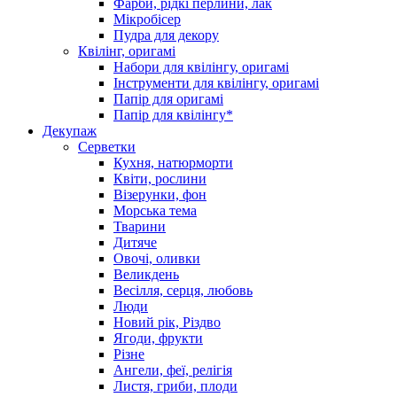
Фарби, рідкі перлини, лак
Мікробісер
Пудра для декору
Квілінг, оригамі
Набори для квілінгу, оригамі
Інструменти для квілінгу, оригамі
Папір для оригамі
Папір для квілінгу*
Декупаж
Серветки
Кухня, натюрморти
Квіти, рослини
Візерунки, фон
Морська тема
Тварини
Дитяче
Овочі, оливки
Великдень
Весілля, серця, любовь
Люди
Новий рік, Різдво
Ягоди, фрукти
Різне
Ангели, феї, релігія
Листя, гриби, плоди