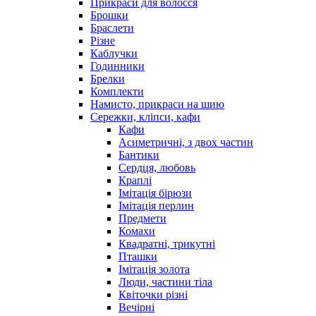
Прикраси для волосся
Брошки
Браслети
Різне
Каблучки
Годинники
Брелки
Комплекти
Намисто, прикраси на шию
Сережки, кліпси, кафи
Кафи
Асиметричні, з двох частин
Бантики
Сердця, любовь
Краплі
Імітація бірюзи
Імітація перлин
Предмети
Комахи
Квадратні, трикутні
Пташки
Імітація золота
Люди, частини тіла
Квіточки різні
Вечірні