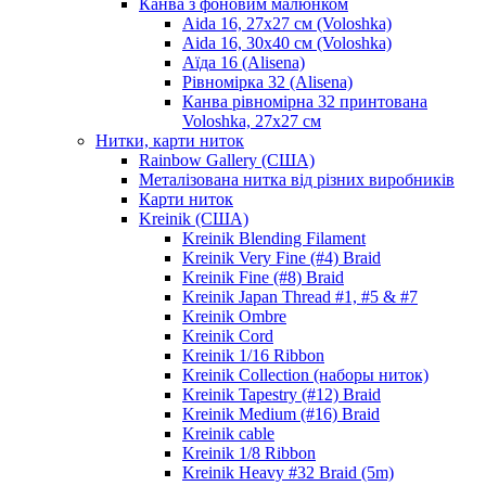
Канва з фоновим малюнком
Aida 16, 27х27 см (Voloshka)
Aida 16, 30х40 см (Voloshka)
Аїда 16 (Alisena)
Рівномірка 32 (Alisena)
Канва рівномірна 32 принтована
Voloshka, 27х27 см
Нитки, карти ниток
Rainbow Gallery (США)
Металізована нитка від різних виробників
Карти ниток
Kreinik (США)
Kreinik Blending Filament
Kreinik Very Fine (#4) Braid
Kreinik Fine (#8) Braid
Kreinik Japan Thread #1, #5 & #7
Kreinik Ombre
Kreinik Cord
Kreinik 1/16 Ribbon
Kreinik Collection (наборы ниток)
Kreinik Tapestry (#12) Braid
Kreinik Medium (#16) Braid
Kreinik cable
Kreinik 1/8 Ribbon
Kreinik Heavy #32 Braid (5m)