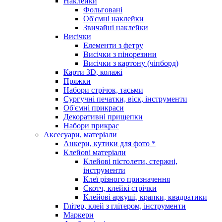
Наклейки
Фольговані
Об'ємні наклейки
Звичайні наклейки
Висічки
Елементи з фетру
Висічки з пінорезини
Висічки з картону (чіпборд)
Карти 3D, колажі
Пряжки
Набори стрічок, тасьми
Сургучні печатки, віск, інструменти
Об'ємні прикраси
Декоративні прищепки
Набори прикрас
Аксесуари, матеріали
Анкери, кутики для фото *
Клейові матеріали
Клейові пістолети, стержні,
інструменти
Клеї різного призначення
Скотч, клейкі стрічки
Клейові аркуші, крапки, квадратики
Глітер, клей з глітером, інструменти
Маркери