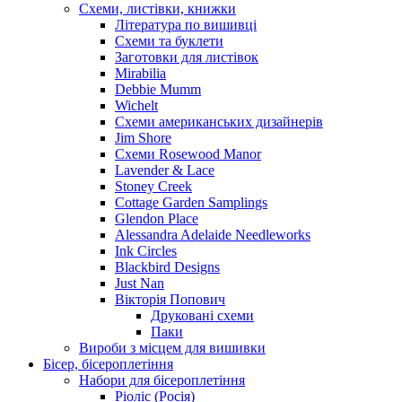
Схеми, листівки, книжки
Література по вишивці
Схеми та буклети
Заготовки для листівок
Mirabilia
Debbie Mumm
Wichelt
Схеми американських дизайнерів
Jim Shore
Cхеми Rosewood Manor
Lavender & Lace
Stoney Creek
Cottage Garden Samplings
Glendon Place
Alessandra Adelaide Needleworks
Ink Circles
Blackbird Designs
Just Nan
Вікторія Попович
Друковані схеми
Паки
Вироби з місцем для вишивки
Бісер, бісероплетіння
Набори для бісероплетіння
Ріоліс (Росія)