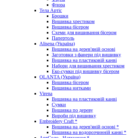
Флора
Тела Артіс
Брошки
Вишивка хрестиком
Вишивка бісером
Схеми для вишивання бісером
Папертоль
Alisena (Україна)
Вишивка на дерев'яній основі
Заготовки з фанери під вишивку
Вишивка на пластиковій канві
Набори для вишивання хрестиком
Еко-сумки під вишивку бісером
OLANTA (Україна)
Вишивка бісером
Вишивка нитками
Virena
Вишивка на пластиковій канві
Сумки
Вишивка по дереву
Вироби під вишивку
Embroidery Craft *
Вишивка на дерев'яній основі *
Вишивка на водорозчинній канві *
АртСоло - Натхнення *