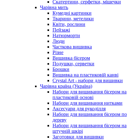
Скатертини, серфетки, мішечки
Чарiвна мить
Кумедні картинки
Тварини, метелики
Квіти, рослини
Пейзажі
Натюрморти
Люди
Часткова вишивка
Різне
Вишивка бісером
Подушки, серветки
Брошки
Вишивка на пластиковій канві
Crystal Art - набори для вишивки
Чарівна країна (Україна)
Набори для вишивання бісером на
пластиковій основі
Набори для вишивання нитками
Аксесуари для рукоділля
Набори для вишивання бісером по
дереву
Набори для вишивання бісером на
штучній шкірі
Заготовки для вишивки