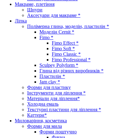
Макраме, плетіння
Шнури
Аксесуари для макраме *
Ліпка
Полімерна глина, моделін, пластилін *
Моделін Cernit *
Fimo *
Fimo Effect *
Fimo Soft *
Fimo Classic *
Fimo Professional *
Sculpey Polyform *
Глина від різних виробників *
Пластилін *
Jam clay *
Форми для пластику
Інструменти для ліплення *
Матеріали для ліплення*
Холодна емаль
Текстурні пластини для ліплення *
Каттери*
Миловаріння, косметика
Форми для мила
Форми поштучно
Фауна