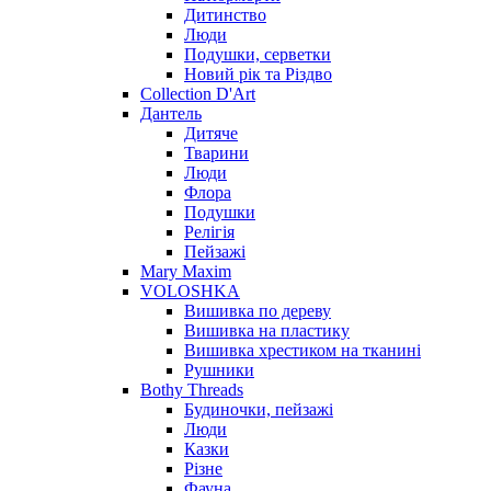
Дитинство
Люди
Подушки, серветки
Новий рік та Різдво
Collection D'Art
Дантель
Дитяче
Тварини
Люди
Флора
Подушки
Релігія
Пейзажі
Mary Maxim
VOLOSHKA
Вишивка по дереву
Вишивка на пластику
Вишивка хрестиком на тканині
Рушники
Bothy Threads
Будиночки, пейзажі
Люди
Казки
Різне
Фауна