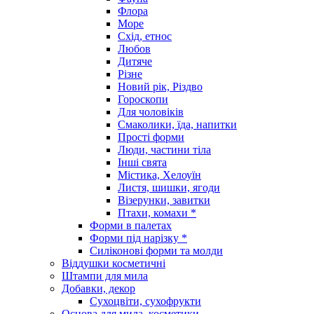
Флора
Море
Схід, етнос
Любов
Дитяче
Різне
Новий рік, Різдво
Гороскопи
Для чоловіків
Смаколики, їда, напитки
Прості форми
Люди, частини тіла
Інші свята
Містика, Хелоуїн
Листя, шишки, ягоди
Візерунки, завитки
Птахи, комахи *
Форми в палетах
Форми під нарізку *
Силіконові форми та молди
Віддушки косметичні
Штампи для мила
Добавки, декор
Сухоцвіти, сухофрукти
Основа для мила, косметики