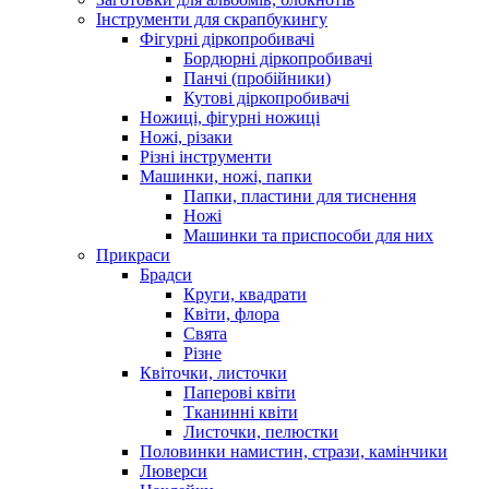
Інструменти для скрапбукингу
Фігурні діркопробивачі
Бордюрні діркопробивачі
Панчі (пробійники)
Кутові діркопробивачі
Ножиці, фігурні ножиці
Ножі, різаки
Різні інструменти
Машинки, ножі, папки
Папки, пластини для тиснення
Ножі
Машинки та приспособи для них
Прикраси
Брадси
Круги, квадрати
Квіти, флора
Свята
Різне
Квіточки, листочки
Паперові квіти
Тканинні квіти
Листочки, пелюстки
Половинки намистин, стрази, камінчики
Люверси