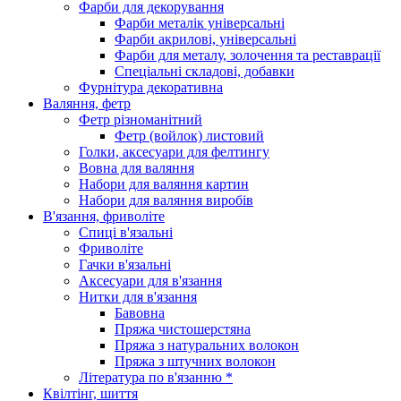
Фарби для декорування
Фарби металік універсальні
Фарби акрилові, універсальні
Фарби для металу, золочення та реставрації
Спеціальні складові, добавки
Фурнітура декоративна
Валяння, фетр
Фетр різноманітний
Фетр (войлок) листовий
Голки, аксесуари для фелтингу
Вовна для валяння
Набори для валяння картин
Набори для валяння виробів
В'язання, фриволіте
Спиці в'язальні
Фриволіте
Гачки в'язальні
Аксесуари для в'язання
Нитки для в'язання
Бавовна
Пряжа чистошерстяна
Пряжа з натуральних волокон
Пряжа з штучних волокон
Література по в'язанню *
Квілтінг, шиття