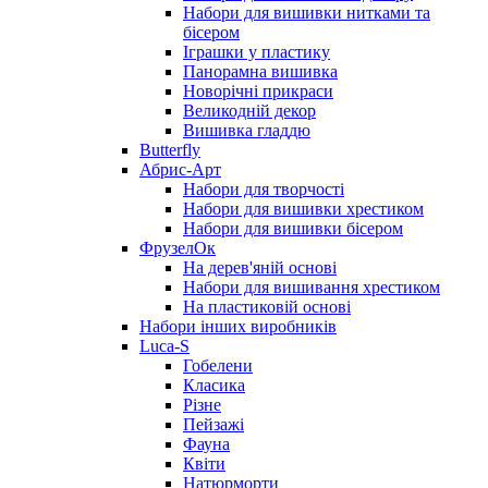
Набори для вишивки нитками та
бісером
Іграшки у пластику
Панорамна вишивка
Новорічні прикраси
Великодній декор
Вишивка гладдю
Butterfly
Абрис-Арт
Набори для творчості
Набори для вишивки хрестиком
Набори для вишивки бісером
ФрузелОк
На дерев'яній основі
Набори для вишивання хрестиком
На пластиковій основі
Набори інших виробників
Luca-S
Гобелени
Класика
Різне
Пейзажі
Фауна
Квіти
Натюрморти