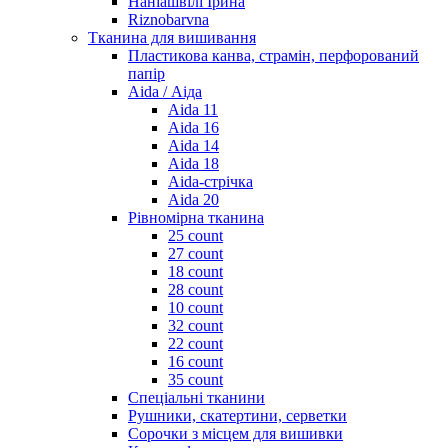
Наніашвілі Ірина
Riznobarvna
Тканина для вишивання
Пластикова канва, страмін, перфорований
папір
Aida / Аіда
Aida 11
Aida 16
Aida 14
Aida 18
Aida-стрічка
Aida 20
Рівномірна тканина
25 count
27 count
18 count
28 count
10 count
32 count
22 count
16 count
35 count
Спеціальні тканини
Рушники, скатертини, серветки
Сорочки з місцем для вишивки