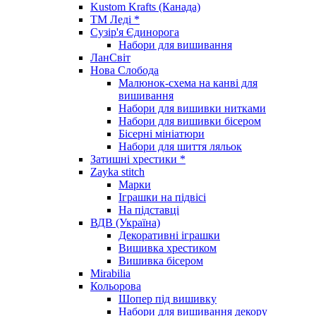
Kustom Krafts (Канада)
ТМ Леді *
Сузір'я Єдинорога
Набори для вишивання
ЛанСвіт
Нова Слобода
Малюнок-схема на канві для
вишивання
Набори для вишивки нитками
Набори для вишивки бісером
Бісерні мініатюри
Набори для шиття ляльок
Затишні хрестики *
Zayka stitch
Марки
Іграшки на підвісі
На підставці
ВДВ (Україна)
Декоративні іграшки
Вишивка хрестиком
Вишивка бісером
Mirabilia
Кольорова
Шопер під вишивку
Набори для вишивання декору