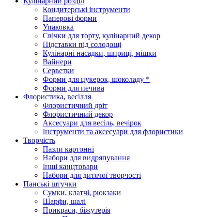
Кулінарний розділ
Кондитерські інструменти
Паперові форми
Упаковка
Свічки для торту, кулінарний декор
Підставки під солодощі
Кулінарні насадки, шприці, мішки
Вайнери
Серветки
Форми для цукерок, шоколаду *
Форми для печива
Флористика, весілля
Флористичний дріт
Флористичний декор
Аксесуари для весіль, вечірок
Інструменти та аксесуари для флористики
Творчість
Пазли картонні
Набори для видряпування
Інші канцтовари
Набори для дитячої творчості
Панські штучки
Сумки, клатчі, рюкзаки
Шарфи, шалі
Прикраси, біжутерія