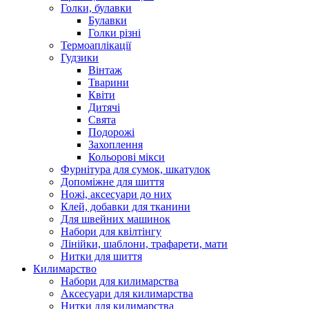
Голки, булавки
Булавки
Голки різні
Термоаплікації
Гудзики
Вінтаж
Тварини
Квіти
Дитячі
Свята
Подорожі
Захоплення
Кольорові мікси
Фурнітура для сумок, шкатулок
Допоміжне для шиття
Ножі, аксесуари до них
Клей, добавки для тканини
Для швейних машинок
Набори для квілтінгу
Лінійки, шаблони, трафарети, мати
Нитки для шиття
Килимарство
Набори для килимарства
Аксесуари для килимарства
Нитки для килимарства