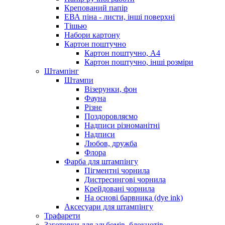
Крепований папір
ЕВА піна - листи, інші поверхні
Тішью
Набори картону
Картон поштучно
Картон поштучно, А4
Картон поштучно, інші розміри
Штампінг
Штампи
Візерунки, фон
Фауна
Різне
Поздоровляємо
Надписи різноманітні
Надписи
Любов, дружба
Флора
Фарба для штампінгу
Пігментні чорнила
Дистресингові чорнила
Крейдовані чорнила
На основі барвника (dye ink)
Аксесуари для штампінгу
Трафарети
Заготовки для альбомів, блокнотів