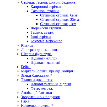
Стрічки, тасьма, шнури, бахрома
Капронові стрічки
Сатинові стрічки
Сатинові стрічки, 6мм
Сатинові стрічки, 25мм
Сатинові стрічки, 1см
Люрексові стрічки
Тасьма, сутаж
Інші стрічки
Бахрома, мереживо
Китиці
Люверси для тканини
Шторна фурнітура
Підхвати-кліпси
Підхвати магнітні
Бейка
Маркери, олівці, крейда, копіри
Замки-блискавки *
Тканина для шиття
Набори тканини, відрізи
Фетр, метраж
Аплікації, бантики
Зворотний бік подушок
Пір'я
Кравецькі ножиці *