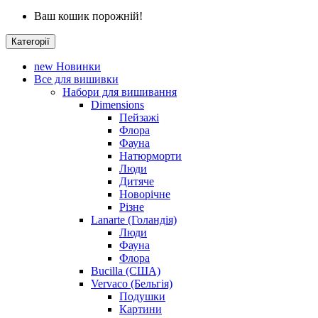
Ваш кошик порожній!
Категорії
new
Новинки
Все для вишивки
Набори для вишивання
Dimensions
Пейзажі
Флора
Фауна
Натюрморти
Люди
Дитяче
Новорічне
Різне
Lanarte (Голандія)
Люди
Фауна
Флора
Bucilla (США)
Vervaco (Бельгія)
Подушки
Картини