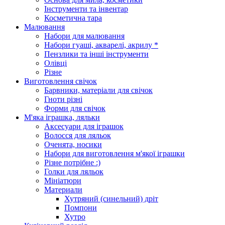
Інструменти та інвентар
Косметична тара
Малювання
Набори для малювання
Набори гуаші, акварелі, акрилу *
Пензлики та інші інструменти
Олівці
Різне
Виготовлення свічок
Барвники, матеріали для свічок
Гноти різні
Форми для свічок
М'яка іграшка, ляльки
Аксесуари для іграшок
Волосся для ляльок
Оченята, носики
Набори для виготовлення м'якої іграшки
Різне потрібне :)
Голки для ляльок
Мініатюри
Материали
Хутряний (синельний) дріт
Помпони
Хутро