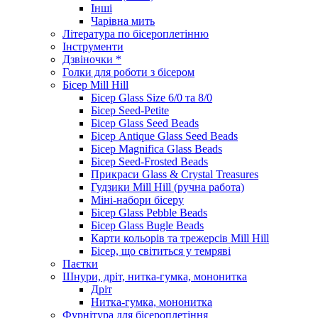
Інші
Чарівна мить
Література по бісероплетінню
Інструменти
Дзвіночки *
Голки для роботи з бісером
Бісер Mill Hill
Бісер Glass Size 6/0 та 8/0
Бісер Seed-Petite
Бісер Glass Seed Beads
Бісер Antique Glass Seed Beads
Бісер Magnifica Glass Beads
Бісер Seed-Frosted Beads
Прикраси Glass & Crystal Treasures
Гудзики Mill Hill (ручна работа)
Міні-набори бісеру
Бісер Glass Pebble Beads
Бісер Glass Bugle Beads
Карти кольорів та трежерсів Mill Hill
Бісер, що світиться у темряві
Паєтки
Шнури, дріт, нитка-гумка, мононитка
Дріт
Нитка-гумка, мононитка
Фурнітура для бісероплетіння