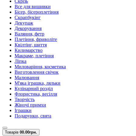
Скрізь
Все для вишивки
Бісер, бісероплетіння
Скрапбукінг
Декупаж
Декорування
Валяння, фетр
Плетіння, фриволіте
Квілтінг, шиття
Килимарство
Макраме, плетіння
Ліпка
Миловаріння, косметика
Виготовлення свічок
Малювання
М'яка іграшка, ляльки
Кулінарний розділ
Флористика, весілля
Творчість
Жіночі примхи
Іграшки
Подарунки, свята
Товарів
0
0.00грн.