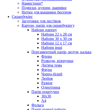
Намистини*
Підвіски, кулони, шарміки
Нитки для вышивки бисером
Скрапбукінг
Заготовки для листівок
Картон, папір для скрапбукінгу
Набори паперу
Набори 22 х 28 см
Набори 30 х 30 см
Набори 12 х 17 см
Набори інші
Пергаментний папір, велум, калька
Флора
Розводи, візерунки
Дитяча тема
Фауна
Чорно-білий
Любов
Разное
Однотонна
Папір поштучно
30х30
А4
Фольга
Папір ручної работи