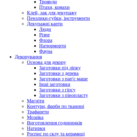
Троянди
Птахи, комахи
Клей, лак для декупажу
Пензлики-губки, інструменти
Декупажні карти
Люди
Різне
Флора
Натюрморти
Фауна
Декорування
Основа для декору
Заготовки під ліпку
Заготовки з дерева
Заготовки з пап'є маше
Інші заготовки
Заготовки з гіпсу
Заготовки з пінопласту
Магніти
Контури, фарби по тканині
Трафарети
Мозаїка
Виготовлення годинників
Натирки
Роспис по склу та керамиці