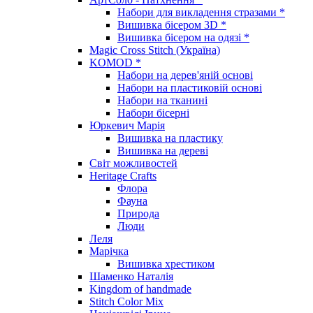
Набори для викладення стразами *
Вишивка бісером 3D *
Вишивка бісером на одязі *
Magic Cross Stitch (Україна)
KOMOD *
Набори на дерев'яній основі
Набори на пластиковій основі
Набори на тканині
Набори бісерні
Юркевич Марія
Вишивка на пластику
Вишивка на дереві
Світ можливостей
Heritage Crafts
Флора
Фауна
Природа
Люди
Леля
Марічка
Вишивка хрестиком
Шаменко Наталія
Kingdom of handmade
Stitch Color Mix