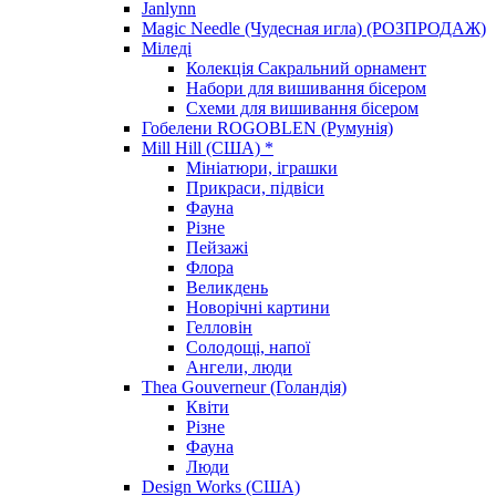
Janlynn
Magic Needle (Чудесная игла) (РОЗПРОДАЖ)
Міледі
Колекція Сакральний орнамент
Набори для вишивання бісером
Схеми для вишивання бісером
Гобелени ROGOBLEN (Румунія)
Mill Hill (США) *
Мініатюри, іграшки
Прикраси, підвіси
Фауна
Різне
Пейзажі
Флора
Великдень
Новорічні картини
Гелловін
Солодощі, напої
Ангели, люди
Thea Gouverneur (Голандія)
Квіти
Різне
Фауна
Люди
Design Works (США)