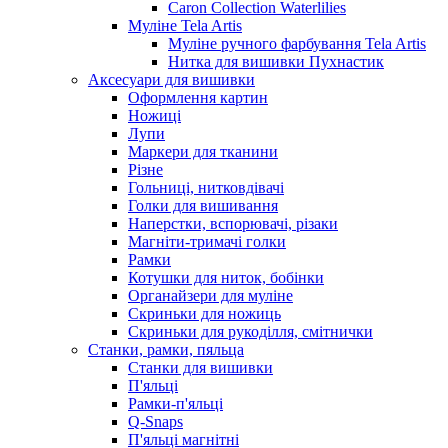
Caron Collection Waterlilies
Муліне Tela Artis
Муліне ручного фарбування Tela Artis
Нитка для вишивки Пухнастик
Аксесуари для вишивки
Оформлення картин
Ножиці
Лупи
Маркери для тканини
Різне
Гольниці, нитковдівачі
Голки для вишивання
Наперстки, вспорювачі, різаки
Магніти-тримачі голки
Рамки
Котушки для ниток, бобінки
Органайзери для муліне
Скриньки для ножиць
Скриньки для рукоділля, смітнички
Станки, рамки, пяльца
Станки для вишивки
П'яльці
Рамки-п'яльці
Q-Snaps
П'яльці магнітні