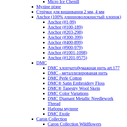
Micro Ice Chenill
Муліне різне
Стрічки для вишивання 2 мм, 4 мм
Anchor (100% длинноволокнистый хлопок)
Anchor (#1-99)
Anchor (#100-189)
Anchor (#203-298)
Anchor (#300-399)
Anchor (#400-899)
Anchor (#900-979)
Anchor (#1001-1098)
Anchor (#1201-9575)
DMC
DMC хлопчатобумажная нить art.177
DMC - металлизированая нить
DMC Perle Cotton
DMC® Satin Embroidery Floss
DMC® Tapestry Wool Skein
DMC Color Variations
DMC Diamant Metallic Needlework
Thread
Наборы мулине
DMC Etoile
Caron Collection
Caron Collection Wildflowers