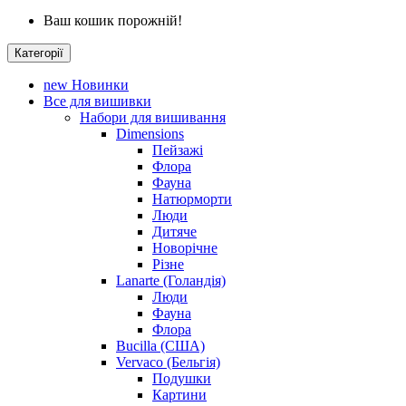
Ваш кошик порожній!
Категорії
new
Новинки
Все для вишивки
Набори для вишивання
Dimensions
Пейзажі
Флора
Фауна
Натюрморти
Люди
Дитяче
Новорічне
Різне
Lanarte (Голандія)
Люди
Фауна
Флора
Bucilla (США)
Vervaco (Бельгія)
Подушки
Картини