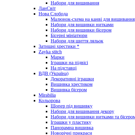
Набори для вишивання
ЛанСвіт
Нова Слобода
Малюнок-схема на канві для вишивання
Набори для вишивки нитками
Набори для вишивки бісером
Бісерні мініатюри
Набори для шиття ляльок
Затишні хрестики *
Zayka stitch
Марки
Іграшки на підвісі
На підставці
ВДВ (Україна)
Декоративні іграшки
Вишивка хрестиком
Вишивка бісером
Mirabilia
Кольорова
Шопер під вишивку
Набори для вишивання декору
Набори для вишивки нитками та бісеро
Іграшки у пластику
Панорамна вишивка
Новорічні прикраси