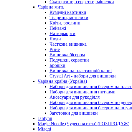
Скатертини, серфетки, мішечки
Чарiвна мить
Кумедні картинки
Тварини, метелики
Квіти, рослини
Пейзажі
Натюрморти
Люди
Часткова вишивка
Різне
Вишивка бісером
Подушки, серветки
Брошки
Вишивка на пластиковій канві
Crystal Art - набори для вишивки
Чарівна країна (Україна)
Набори для вишивання бісером на пласт
Набори для вишивання нитками
Аксесуари для рукоділля
Набори для вишивання бісером по дерев
Набори для вишивання бісером на штучн
Заготовки для вишивки
Janlynn
Magic Needle (Чудесная игла) (РОЗПРОДАЖ)
Міледі