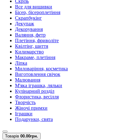
Скрізь
Все для вишивки
Бісер, бісероплетіння
Скрапбукінг
Декупаж
Декорування
Валяння, фетр
Плетіння, фриволіте
Квілтінг, шиття
Килимарство
Макраме, плетіння
Ліпка
Миловаріння, косметика
Виготовлення свічок
Малювання
М'яка іграшка, ляльки
Кулінарний розділ
Флористика, весілля
Творчість
Жіночі примхи
Іграшки
Подарунки, свята
Товарів
0
0.00грн.