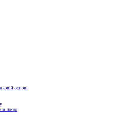
иковій основі
у
ій шкірі