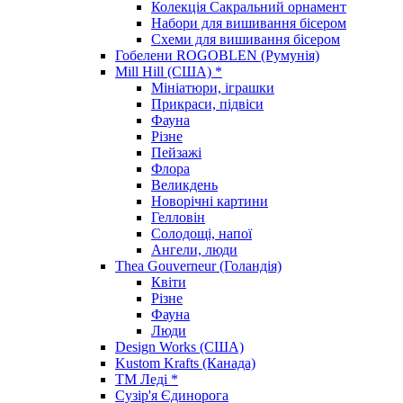
Колекція Сакральний орнамент
Набори для вишивання бісером
Схеми для вишивання бісером
Гобелени ROGOBLEN (Румунія)
Mill Hill (США) *
Мініатюри, іграшки
Прикраси, підвіси
Фауна
Різне
Пейзажі
Флора
Великдень
Новорічні картини
Гелловін
Солодощі, напої
Ангели, люди
Thea Gouverneur (Голандія)
Квіти
Різне
Фауна
Люди
Design Works (США)
Kustom Krafts (Канада)
ТМ Леді *
Сузір'я Єдинорога