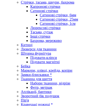
Стрічки, тасьма, шнури, бахрома
Капронові стрічки
Сатинові стрічки
Сатинові стрічки, 6мм
Сатинові стрічки, 25мм
Сатинові стрічки, 1см
Люрексові стрічки
Тасьма, сутаж
Інші стрічки
Бахрома, мереживо
Китиці
Люверси для тканини
Шторна фурнітура
Підхвати-кліпси
Підхвати магнітні
Бейка
Маркери, олівці, крейда, копіри
Замки-блискавки *
Тканина для шиття
Набори тканини, відрізи
Фетр, метраж
Аплікації, бантики
Зворотний бік подушок
Пір'я
Кравецькі ножиці *