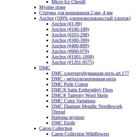
Micro Ice Chenill
Муліне різне
Стрічки для вишивання 2 мм, 4 мм
Anchor (100% длинноволокнистый хлопок)
Anchor (#1-99)
Anchor (#100-189)
Anchor (#203-298)
Anchor (#300-399)
Anchor (#400-899)
Anchor (#900-979)
Anchor (#1001-1098)
Anchor (#1201-9575)
DMC
DMC хлопчатобумажная нить art.177
DMC - металлизированая нить
DMC Perle Cotton
DMC® Satin Embroidery Floss
DMC® Tapestry Wool Skein
DMC Color Variations
DMC Diamant Metallic Needlework
Thread
Наборы мулине
DMC Etoile
Caron Collection
Caron Collection Wildflowers