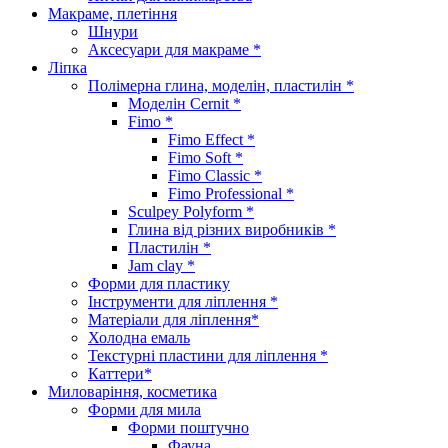
Макраме, плетіння
Шнури
Аксесуари для макраме *
Ліпка
Полімерна глина, моделін, пластилін *
Моделін Cernit *
Fimo *
Fimo Effect *
Fimo Soft *
Fimo Classic *
Fimo Professional *
Sculpey Polyform *
Глина від різних виробників *
Пластилін *
Jam clay *
Форми для пластику
Інструменти для ліплення *
Матеріали для ліплення*
Холодна емаль
Текстурні пластини для ліплення *
Каттери*
Миловаріння, косметика
Форми для мила
Форми поштучно
Фауна