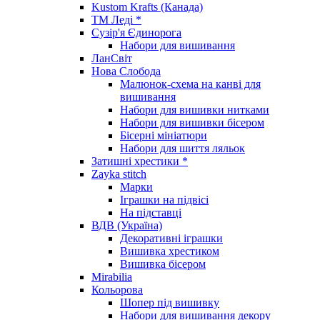
Kustom Krafts (Канада)
ТМ Леді *
Сузір'я Єдинорога
Набори для вишивання
ЛанСвіт
Нова Слобода
Малюнок-схема на канві для
вишивання
Набори для вишивки нитками
Набори для вишивки бісером
Бісерні мініатюри
Набори для шиття ляльок
Затишні хрестики *
Zayka stitch
Марки
Іграшки на підвісі
На підставці
ВДВ (Україна)
Декоративні іграшки
Вишивка хрестиком
Вишивка бісером
Mirabilia
Кольорова
Шопер під вишивку
Набори для вишивання декору