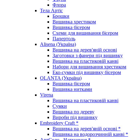
Флора
Тела Артіс
Брошки
Вишивка хрестиком
Вишивка бісером
Схеми для вишивання бісером
Папертоль
Alisena (Україна)
Вишивка на дерев'яній основі
Заготовки з фанери під вишивку
Вишивка на пластиковій канві
Набори для вишивання хрестиком
Еко-сумки під вишивку бісером
OLANTA (Україна)
Вишивка бісером
Вишивка нитками
Virena
Вишивка на пластиковій канві
Сумки
Вишивка по дереву
Вироби під вишивку
Embroidery Craft *
Вишивка на дерев'яній основі *
Вишивка на водорозчинній канві *
АртСоло - Натхнення *