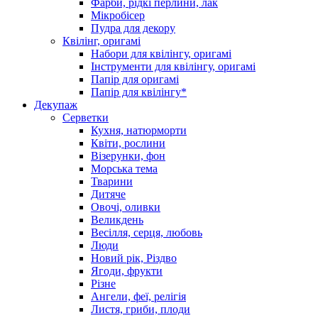
Фарби, рідкі перлини, лак
Мікробісер
Пудра для декору
Квілінг, оригамі
Набори для квілінгу, оригамі
Інструменти для квілінгу, оригамі
Папір для оригамі
Папір для квілінгу*
Декупаж
Серветки
Кухня, натюрморти
Квіти, рослини
Візерунки, фон
Морська тема
Тварини
Дитяче
Овочі, оливки
Великдень
Весілля, серця, любовь
Люди
Новий рік, Різдво
Ягоди, фрукти
Різне
Ангели, феї, релігія
Листя, гриби, плоди