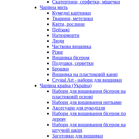
Скатертини, серфетки, мішечки
Чарiвна мить
Кумедні картинки
Тварини, метелики
Квіти, рослини
Пейзажі
Натюрморти
Люди
Часткова вишивка
Різне
Вишивка бісером
Подушки, серветки
Брошки
Вишивка на пластиковій канві
Crystal Art - набори для вишивки
Чарівна країна (Україна)
Набори для вишивання бісером на
пластиковій основі
Набори для вишивання нитками
Аксесуари для рукоділля
Набори для вишивання бісером по
дереву
Набори для вишивання бісером на
штучній шкірі
Заготовки для вишивки