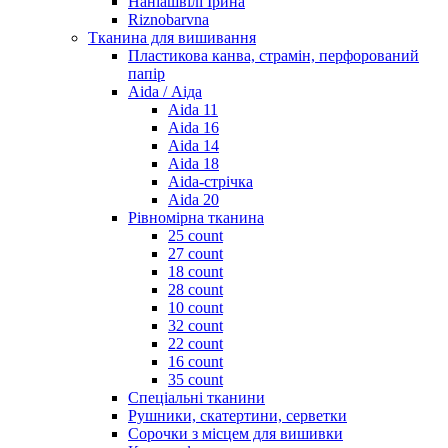
Наніашвілі Ірина
Riznobarvna
Тканина для вишивання
Пластикова канва, страмін, перфорований
папір
Aida / Аіда
Aida 11
Aida 16
Aida 14
Aida 18
Aida-стрічка
Aida 20
Рівномірна тканина
25 count
27 count
18 count
28 count
10 count
32 count
22 count
16 count
35 count
Спеціальні тканини
Рушники, скатертини, серветки
Сорочки з місцем для вишивки