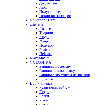
Дитинство
Люди
Подушки, серветки
Новий рік та Різдво
Collection D'Art
Дантель
Дитяче
Тварини
Люди
Флора
Подушки
Релігія
Пейзажі
Mary Maxim
VOLOSHKA
Вишивка по дереву
Вишивка на пластику
Вишивка хрестиком на тканині
Рушники
Bothy Threads
Будиночки, пейзажі
Люди
Казки
Різне
Фауна