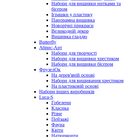
Набори для вишивки нитками та
бісером
Іграшки у пластику
Панорамна вишивка
Новорічні прикраси
Великодній декор
Вишивка гладдю
Butterfly
Абрис-Арт
Набори для творчості
Набори для вишивки хрестиком
Набори для вишивки бісером
ФрузелОк
На дерев'яній основі
Набори для вишивання хрестиком
На пластиковій основі
Набори інших виробників
Luca-S
Гобелени
Класика
Різне
Пейзажі
Фауна
Квіти
Натюрморти