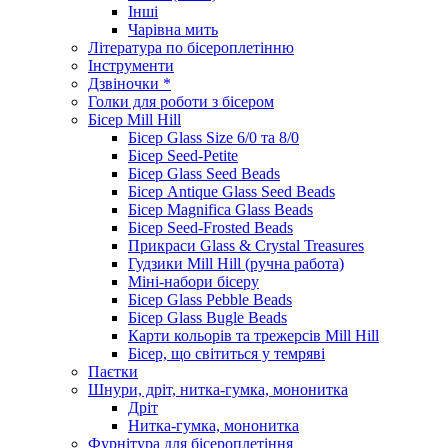
Інші
Чарівна мить
Література по бісероплетінню
Інструменти
Дзвіночки *
Голки для роботи з бісером
Бісер Mill Hill
Бісер Glass Size 6/0 та 8/0
Бісер Seed-Petite
Бісер Glass Seed Beads
Бісер Antique Glass Seed Beads
Бісер Magnifica Glass Beads
Бісер Seed-Frosted Beads
Прикраси Glass & Crystal Treasures
Гудзики Mill Hill (ручна работа)
Міні-набори бісеру
Бісер Glass Pebble Beads
Бісер Glass Bugle Beads
Карти кольорів та трежерсів Mill Hill
Бісер, що світиться у темряві
Паєтки
Шнури, дріт, нитка-гумка, мононитка
Дріт
Нитка-гумка, мононитка
Фурнітура для бісероплетіння