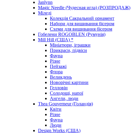
Janlynn
Magic Needle (Чудесная игла) (РОЗПРОДАЖ)
Міледі
Колекція Сакральний орнамент
Набори для вишивання бісером
Схеми для вишивання бісером
Гобелени ROGOBLEN (Румунія)
Mill Hill (США) *
Мініатюри, іграшки
Прикраси, підвіси
Фауна
Різне
Пейзажі
Флора
Великдень
Новорічні картини
Гелловін
Солодощі, напої
Ангели, люди
Thea Gouverneur (Голандія)
Квіти
Різне
Фауна
Люди
Design Works (США)