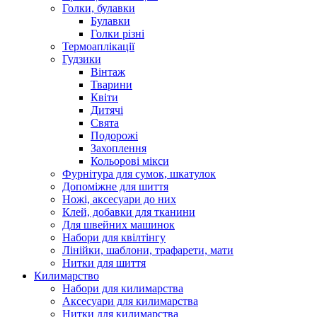
Голки, булавки
Булавки
Голки різні
Термоаплікації
Гудзики
Вінтаж
Тварини
Квіти
Дитячі
Свята
Подорожі
Захоплення
Кольорові мікси
Фурнітура для сумок, шкатулок
Допоміжне для шиття
Ножі, аксесуари до них
Клей, добавки для тканини
Для швейних машинок
Набори для квілтінгу
Лінійки, шаблони, трафарети, мати
Нитки для шиття
Килимарство
Набори для килимарства
Аксесуари для килимарства
Нитки для килимарства