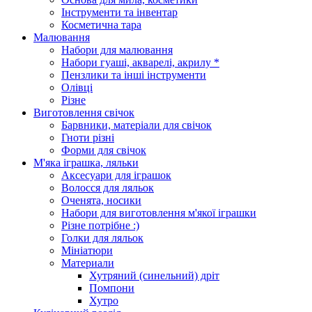
Інструменти та інвентар
Косметична тара
Малювання
Набори для малювання
Набори гуаші, акварелі, акрилу *
Пензлики та інші інструменти
Олівці
Різне
Виготовлення свічок
Барвники, матеріали для свічок
Гноти різні
Форми для свічок
М'яка іграшка, ляльки
Аксесуари для іграшок
Волосся для ляльок
Оченята, носики
Набори для виготовлення м'якої іграшки
Різне потрібне :)
Голки для ляльок
Мініатюри
Материали
Хутряний (синельний) дріт
Помпони
Хутро