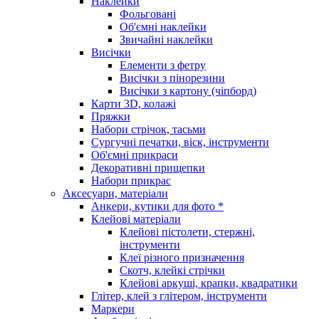
Наклейки
Фольговані
Об'ємні наклейки
Звичайні наклейки
Висічки
Елементи з фетру
Висічки з пінорезини
Висічки з картону (чіпборд)
Карти 3D, колажі
Пряжки
Набори стрічок, тасьми
Сургучні печатки, віск, інструменти
Об'ємні прикраси
Декоративні прищепки
Набори прикрас
Аксесуари, матеріали
Анкери, кутики для фото *
Клейові матеріали
Клейові пістолети, стержні,
інструменти
Клеї різного призначення
Скотч, клейкі стрічки
Клейові аркуші, крапки, квадратики
Глітер, клей з глітером, інструменти
Маркери