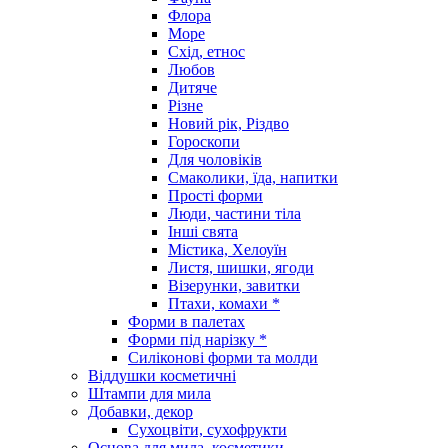
Флора
Море
Схід, етнос
Любов
Дитяче
Різне
Новий рік, Різдво
Гороскопи
Для чоловіків
Смаколики, їда, напитки
Прості форми
Люди, частини тіла
Інші свята
Містика, Хелоуїн
Листя, шишки, ягоди
Візерунки, завитки
Птахи, комахи *
Форми в палетах
Форми під нарізку *
Силіконові форми та молди
Віддушки косметичні
Штампи для мила
Добавки, декор
Сухоцвіти, сухофрукти
Основа для мила, косметики