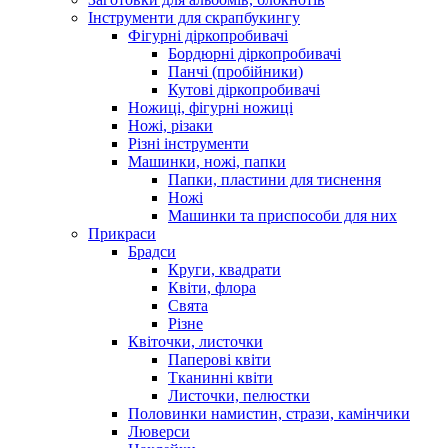
Інструменти для скрапбукингу
Фігурні діркопробивачі
Бордюрні діркопробивачі
Панчі (пробійники)
Кутові діркопробивачі
Ножиці, фігурні ножиці
Ножі, різаки
Різні інструменти
Машинки, ножі, папки
Папки, пластини для тиснення
Ножі
Машинки та приспособи для них
Прикраси
Брадси
Круги, квадрати
Квіти, флора
Свята
Різне
Квіточки, листочки
Паперові квіти
Тканинні квіти
Листочки, пелюстки
Половинки намистин, стрази, камінчики
Люверси