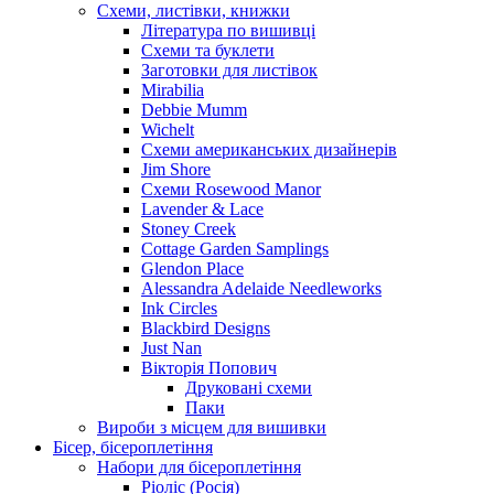
Схеми, листівки, книжки
Література по вишивці
Схеми та буклети
Заготовки для листівок
Mirabilia
Debbie Mumm
Wichelt
Схеми американських дизайнерів
Jim Shore
Cхеми Rosewood Manor
Lavender & Lace
Stoney Creek
Cottage Garden Samplings
Glendon Place
Alessandra Adelaide Needleworks
Ink Circles
Blackbird Designs
Just Nan
Вікторія Попович
Друковані схеми
Паки
Вироби з місцем для вишивки
Бісер, бісероплетіння
Набори для бісероплетіння
Ріоліс (Росія)