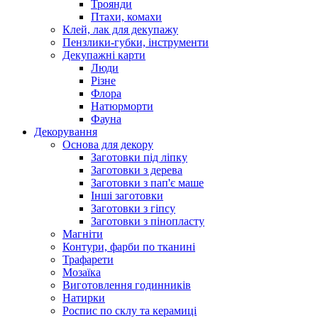
Троянди
Птахи, комахи
Клей, лак для декупажу
Пензлики-губки, інструменти
Декупажні карти
Люди
Різне
Флора
Натюрморти
Фауна
Декорування
Основа для декору
Заготовки під ліпку
Заготовки з дерева
Заготовки з пап'є маше
Інші заготовки
Заготовки з гіпсу
Заготовки з пінопласту
Магніти
Контури, фарби по тканині
Трафарети
Мозаїка
Виготовлення годинників
Натирки
Роспис по склу та керамиці