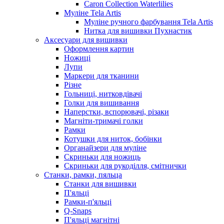
Caron Collection Waterlilies
Муліне Tela Artis
Муліне ручного фарбування Tela Artis
Нитка для вишивки Пухнастик
Аксесуари для вишивки
Оформлення картин
Ножиці
Лупи
Маркери для тканини
Різне
Гольниці, нитковдівачі
Голки для вишивання
Наперстки, вспорювачі, різаки
Магніти-тримачі голки
Рамки
Котушки для ниток, бобінки
Органайзери для муліне
Скриньки для ножиць
Скриньки для рукоділля, смітнички
Станки, рамки, пяльца
Станки для вишивки
П'яльці
Рамки-п'яльці
Q-Snaps
П'яльці магнітні