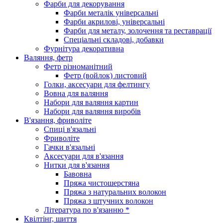
Фарби для декорування
Фарби металік універсальні
Фарби акрилові, універсальні
Фарби для металу, золочення та реставрації
Спеціальні складові, добавки
Фурнітура декоративна
Валяння, фетр
Фетр різноманітний
Фетр (войлок) листовий
Голки, аксесуари для фелтингу
Вовна для валяння
Набори для валяння картин
Набори для валяння виробів
В'язання, фриволіте
Спиці в'язальні
Фриволіте
Гачки в'язальні
Аксесуари для в'язання
Нитки для в'язання
Бавовна
Пряжа чистошерстяна
Пряжа з натуральних волокон
Пряжа з штучних волокон
Література по в'язанню *
Квілтінг, шиття