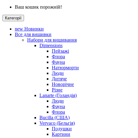
Ваш кошик порожній!
Категорії
new
Новинки
Все для вишивки
Набори для вишивання
Dimensions
Пейзажі
Флора
Фауна
Натюрморти
Люди
Дитяче
Новорічне
Різне
Lanarte (Голандія)
Люди
Фауна
Флора
Bucilla (США)
Vervaco (Бельгія)
Подушки
Картини