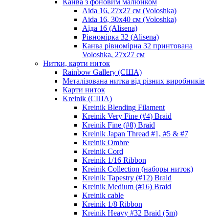
Канва з фоновим малюнком
Aida 16, 27х27 см (Voloshka)
Aida 16, 30х40 см (Voloshka)
Аїда 16 (Alisena)
Рівномірка 32 (Alisena)
Канва рівномірна 32 принтована
Voloshka, 27х27 см
Нитки, карти ниток
Rainbow Gallery (США)
Металізована нитка від різних виробників
Карти ниток
Kreinik (США)
Kreinik Blending Filament
Kreinik Very Fine (#4) Braid
Kreinik Fine (#8) Braid
Kreinik Japan Thread #1, #5 & #7
Kreinik Ombre
Kreinik Cord
Kreinik 1/16 Ribbon
Kreinik Collection (наборы ниток)
Kreinik Tapestry (#12) Braid
Kreinik Medium (#16) Braid
Kreinik cable
Kreinik 1/8 Ribbon
Kreinik Heavy #32 Braid (5m)