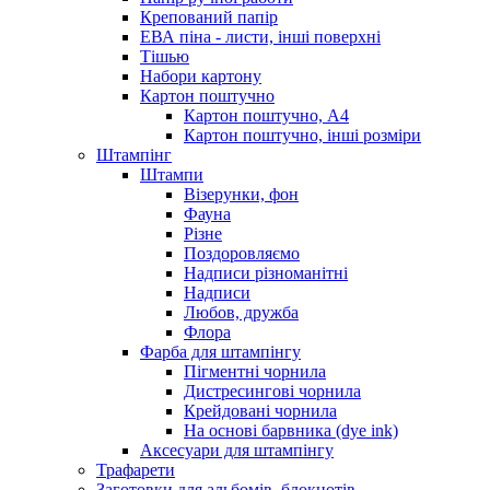
Крепований папір
ЕВА піна - листи, інші поверхні
Тішью
Набори картону
Картон поштучно
Картон поштучно, А4
Картон поштучно, інші розміри
Штампінг
Штампи
Візерунки, фон
Фауна
Різне
Поздоровляємо
Надписи різноманітні
Надписи
Любов, дружба
Флора
Фарба для штампінгу
Пігментні чорнила
Дистресингові чорнила
Крейдовані чорнила
На основі барвника (dye ink)
Аксесуари для штампінгу
Трафарети
Заготовки для альбомів, блокнотів