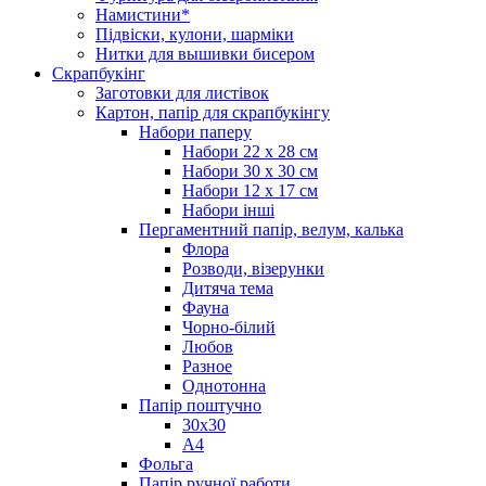
Намистини*
Підвіски, кулони, шарміки
Нитки для вышивки бисером
Скрапбукінг
Заготовки для листівок
Картон, папір для скрапбукінгу
Набори паперу
Набори 22 х 28 см
Набори 30 х 30 см
Набори 12 х 17 см
Набори інші
Пергаментний папір, велум, калька
Флора
Розводи, візерунки
Дитяча тема
Фауна
Чорно-білий
Любов
Разное
Однотонна
Папір поштучно
30х30
А4
Фольга
Папір ручної работи