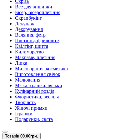
Скрізь
Все для вишивки
Бісер, бісероплетіння
Скрапбукінг
Декупаж
Декорування
Валяння, фетр
Плетіння, фриволіте
Квілтінг, шиття
Килимарство
Макраме, плетіння
Ліпка
Миловаріння, косметика
Виготовлення свічок
Малювання
М'яка іграшка, ляльки
Кулінарний розділ
Флористика, весілля
Творчість
Жіночі примхи
Іграшки
Подарунки, свята
Товарів
0
0.00грн.