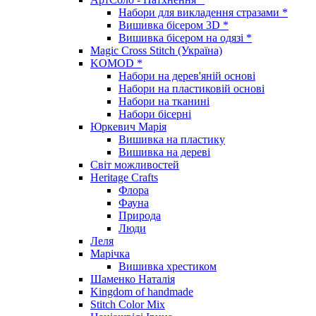
Набори для викладення стразами *
Вишивка бісером 3D *
Вишивка бісером на одязі *
Magic Cross Stitch (Україна)
KOMOD *
Набори на дерев'яній основі
Набори на пластиковій основі
Набори на тканині
Набори бісерні
Юркевич Марія
Вишивка на пластику
Вишивка на дереві
Світ можливостей
Heritage Crafts
Флора
Фауна
Природа
Люди
Леля
Марічка
Вишивка хрестиком
Шаменко Наталія
Kingdom of handmade
Stitch Color Mix