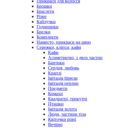
Прикраси для волосся
Брошки
Браслети
Різне
Каблучки
Годинники
Брелки
Комплекти
Намисто, прикраси на шию
Сережки, кліпси, кафи
Кафи
Асиметричні, з двох частин
Бантики
Сердця, любовь
Краплі
Імітація бірюзи
Імітація перлин
Предмети
Комахи
Квадратні, трикутні
Пташки
Імітація золота
Люди, частини тіла
Квіточки різні
Вечірні