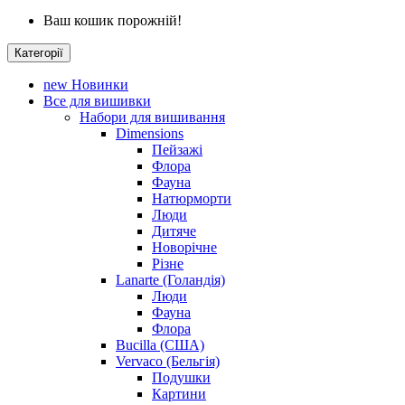
Ваш кошик порожній!
Категорії
new
Новинки
Все для вишивки
Набори для вишивання
Dimensions
Пейзажі
Флора
Фауна
Натюрморти
Люди
Дитяче
Новорічне
Різне
Lanarte (Голандія)
Люди
Фауна
Флора
Bucilla (США)
Vervaco (Бельгія)
Подушки
Картини