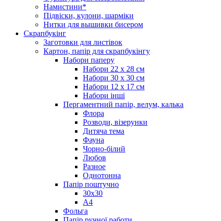
Намистини*
Підвіски, кулони, шарміки
Нитки для вышивки бисером
Скрапбукінг
Заготовки для листівок
Картон, папір для скрапбукінгу
Набори паперу
Набори 22 х 28 см
Набори 30 х 30 см
Набори 12 х 17 см
Набори інші
Пергаментний папір, велум, калька
Флора
Розводи, візерунки
Дитяча тема
Фауна
Чорно-білий
Любов
Разное
Однотонна
Папір поштучно
30х30
А4
Фольга
Папір ручної работи