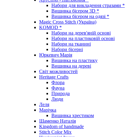
Набори для викладення стразами *
Вишивка бісером 3D *
Вишивка бісером на одязі *
Magic Cross Stitch (Україна)
KOMOD *
Набори на дерев'яній основі
Набори на пластиковій основі
Набори на тканині
Набори бісерні
Юркевич Марія
Вишивка на пластику
Вишивка на дереві
Світ можливостей
Heritage Crafts
Флора
Фауна
Природа
Люди
Леля
Марічка
Вишивка хрестиком
Шаменко Наталія
Kingdom of handmade
Stitch Color Mix