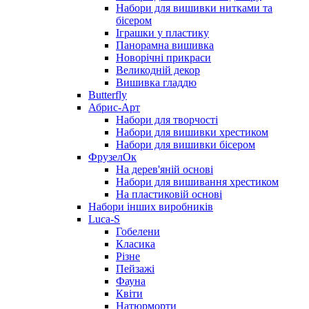
Набори для вишивки нитками та
бісером
Іграшки у пластику
Панорамна вишивка
Новорічні прикраси
Великодній декор
Вишивка гладдю
Butterfly
Абрис-Арт
Набори для творчості
Набори для вишивки хрестиком
Набори для вишивки бісером
ФрузелОк
На дерев'яній основі
Набори для вишивання хрестиком
На пластиковій основі
Набори інших виробників
Luca-S
Гобелени
Класика
Різне
Пейзажі
Фауна
Квіти
Натюрморти