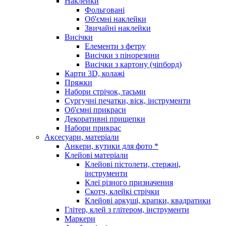
Наклейки
Фольговані
Об'ємні наклейки
Звичайні наклейки
Висічки
Елементи з фетру
Висічки з пінорезини
Висічки з картону (чіпборд)
Карти 3D, колажі
Пряжки
Набори стрічок, тасьми
Сургучні печатки, віск, інструменти
Об'ємні прикраси
Декоративні прищепки
Набори прикрас
Аксесуари, матеріали
Анкери, кутики для фото *
Клейові матеріали
Клейові пістолети, стержні,
інструменти
Клеї різного призначення
Скотч, клейкі стрічки
Клейові аркуші, крапки, квадратики
Глітер, клей з глітером, інструменти
Маркери