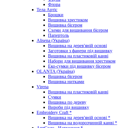
Флора
Тела Артіс
Брошки
Вишивка хрестиком
Вишивка бісером
Схеми для вишивання бісером
Папертоль
Alisena (Україна)
Вишивка на дерев'яній основі
Заготовки з фанери під вишивку
Вишивка на пластиковій канві
Набори для вишивання хрестиком
Еко-сумки під вишивку бісером
OLANTA (Україна)
Вишивка бісером
Вишивка нитками
Virena
Вишивка на пластиковій канві
Сумки
Вишивка по дереву
Вироби під вишивку
Embroidery Craft *
Вишивка на дерев'яній основі *
Вишивка на водорозчинній канві *
АртСоло - Натхнення *