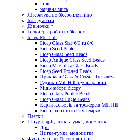
Інші
Чарівна мить
Література по бісероплетінню
Інструменти
Дзвіночки *
Голки для роботи з бісером
Бісер Mill Hill
Бісер Glass Size 6/0 та 8/0
Бісер Seed-Petite
Бісер Glass Seed Beads
Бісер Antique Glass Seed Beads
Бісер Magnifica Glass Beads
Бісер Seed-Frosted Beads
Прикраси Glass & Crystal Treasures
Гудзики Mill Hill (ручна работа)
Міні-набори бісеру
Бісер Glass Pebble Beads
Бісер Glass Bugle Beads
Карти кольорів та трежерсів Mill Hill
Бісер, що світиться у темряві
Паєтки
Шнури, дріт, нитка-гумка, мононитка
Дріт
Нитка-гумка, мононитка
Фурнітура для бісероплетіння