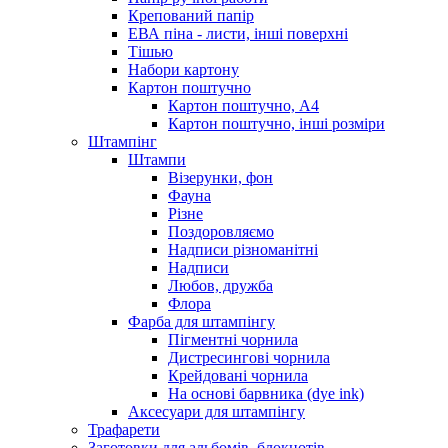
Крепований папір
ЕВА піна - листи, інші поверхні
Тішью
Набори картону
Картон поштучно
Картон поштучно, А4
Картон поштучно, інші розміри
Штампінг
Штампи
Візерунки, фон
Фауна
Різне
Поздоровляємо
Надписи різноманітні
Надписи
Любов, дружба
Флора
Фарба для штампінгу
Пігментні чорнила
Дистресингові чорнила
Крейдовані чорнила
На основі барвника (dye ink)
Аксесуари для штампінгу
Трафарети
Заготовки для альбомів, блокнотів