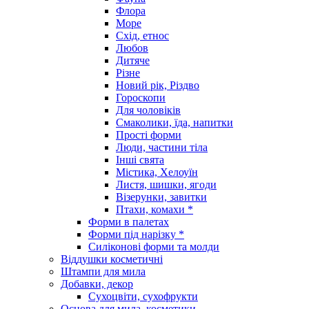
Флора
Море
Схід, етнос
Любов
Дитяче
Різне
Новий рік, Різдво
Гороскопи
Для чоловіків
Смаколики, їда, напитки
Прості форми
Люди, частини тіла
Інші свята
Містика, Хелоуїн
Листя, шишки, ягоди
Візерунки, завитки
Птахи, комахи *
Форми в палетах
Форми під нарізку *
Силіконові форми та молди
Віддушки косметичні
Штампи для мила
Добавки, декор
Сухоцвіти, сухофрукти
Основа для мила, косметики