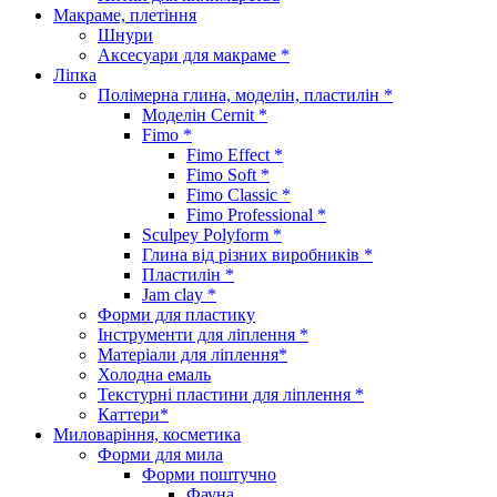
Макраме, плетіння
Шнури
Аксесуари для макраме *
Ліпка
Полімерна глина, моделін, пластилін *
Моделін Cernit *
Fimo *
Fimo Effect *
Fimo Soft *
Fimo Classic *
Fimo Professional *
Sculpey Polyform *
Глина від різних виробників *
Пластилін *
Jam clay *
Форми для пластику
Інструменти для ліплення *
Матеріали для ліплення*
Холодна емаль
Текстурні пластини для ліплення *
Каттери*
Миловаріння, косметика
Форми для мила
Форми поштучно
Фауна