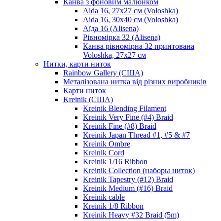
Канва з фоновим малюнком
Aida 16, 27х27 см (Voloshka)
Aida 16, 30х40 см (Voloshka)
Аїда 16 (Alisena)
Рівномірка 32 (Alisena)
Канва рівномірна 32 принтована
Voloshka, 27х27 см
Нитки, карти ниток
Rainbow Gallery (США)
Металізована нитка від різних виробників
Карти ниток
Kreinik (США)
Kreinik Blending Filament
Kreinik Very Fine (#4) Braid
Kreinik Fine (#8) Braid
Kreinik Japan Thread #1, #5 & #7
Kreinik Ombre
Kreinik Cord
Kreinik 1/16 Ribbon
Kreinik Collection (наборы ниток)
Kreinik Tapestry (#12) Braid
Kreinik Medium (#16) Braid
Kreinik cable
Kreinik 1/8 Ribbon
Kreinik Heavy #32 Braid (5m)