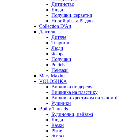
Дитинство
Люди
Подушки, серветки
Новий рік та Різдво
Collection D'Art
Дантель
Дитяче
Тварини
Люди
Флора
Подушки
Релігія
Пейзажі
Mary Maxim
VOLOSHKA
Вишивка по дереву
Вишивка на пластику
Вишивка хрестиком на тканині
Рушники
Bothy Threads
Будиночки, пейзажі
Люди
Казки
Різне
Фауна