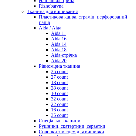
Наніашвілі Ірина
Riznobarvna
Тканина для вишивання
Пластикова канва, страмін, перфорований
папір
Aida / Аіда
Aida 11
Aida 16
Aida 14
Aida 18
Aida-стрічка
Aida 20
Рівномірна тканина
25 count
27 count
18 count
28 count
10 count
32 count
22 count
16 count
35 count
Спеціальні тканини
Рушники, скатертини, серветки
Сорочки з місцем для вишивки