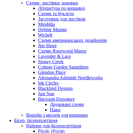
Схеми, листівки, книжки
Література по вишивці
Схеми та буклети
Заготовки для листівок
Mirabilia
Debbie Mumm
Wichelt
Схеми американських дизайнерів
Jim Shore
Cхеми Rosewood Manor
Lavender & Lace
Stoney Creek
Cottage Garden Samplings
Glendon Place
Alessandra Adelaide Needleworks
Ink Circles
Blackbird Designs
Just Nan
Вікторія Попович
Друковані схеми
Паки
Вироби з місцем для вишивки
Бісер, бісероплетіння
Набори для бісероплетіння
Ріоліс (Росія)