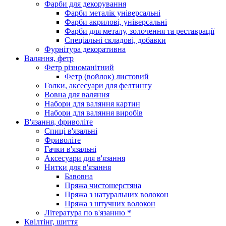
Фарби для декорування
Фарби металік універсальні
Фарби акрилові, універсальні
Фарби для металу, золочення та реставрації
Спеціальні складові, добавки
Фурнітура декоративна
Валяння, фетр
Фетр різноманітний
Фетр (войлок) листовий
Голки, аксесуари для фелтингу
Вовна для валяння
Набори для валяння картин
Набори для валяння виробів
В'язання, фриволіте
Спиці в'язальні
Фриволіте
Гачки в'язальні
Аксесуари для в'язання
Нитки для в'язання
Бавовна
Пряжа чистошерстяна
Пряжа з натуральних волокон
Пряжа з штучних волокон
Література по в'язанню *
Квілтінг, шиття