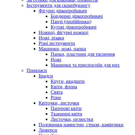
Інструменти для скрапбукингу
Фігурні діркопробивачі
Бордюрні діркопробивачі
Панчі (пробійники)
Кутові діркопробивачі
Ножиці, фігурні ножиці
Ножі, різаки
Різні інструменти
Машинки, ножі, папки
Папки, пластини для тиснення
Ножі
Машинки та приспособи для них
Прикраси
Брадси
Круги, квадрати
Квіти, флора
Свята
Різне
Квіточки, листочки
Паперові квіти
Тканинні квіти
Листочки, пелюстки
Половинки намистин, стрази, камінчики
Люверси