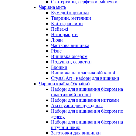
Скатертини, серфетки, мішечки
Чарiвна мить
Кумедні картинки
Тварини, метелики
Квіти, рослини
Пейзажі
Натюрморти
Люди
Часткова вишивка
Різне
Вишивка бісером
Подушки, серветки
Брошки
Вишивка на пластиковій канві
Crystal Art - набори для вишивки
Чарівна країна (Україна)
Набори для вишивання бісером на
пластиковій основі
Набори для вишивання нитками
Аксесуари для рукоділля
Набори для вишивання бісером по
дереву
Набори для вишивання бісером на
штучній шкірі
Заготовки для вишивки