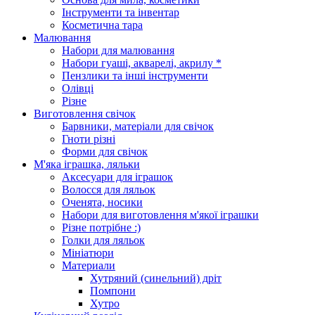
Інструменти та інвентар
Косметична тара
Малювання
Набори для малювання
Набори гуаші, акварелі, акрилу *
Пензлики та інші інструменти
Олівці
Різне
Виготовлення свічок
Барвники, матеріали для свічок
Гноти різні
Форми для свічок
М'яка іграшка, ляльки
Аксесуари для іграшок
Волосся для ляльок
Оченята, носики
Набори для виготовлення м'якої іграшки
Різне потрібне :)
Голки для ляльок
Мініатюри
Материали
Хутряний (синельний) дріт
Помпони
Хутро