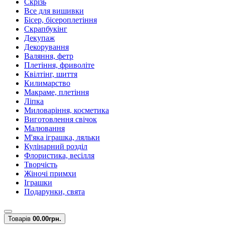
Скрізь
Все для вишивки
Бісер, бісероплетіння
Скрапбукінг
Декупаж
Декорування
Валяння, фетр
Плетіння, фриволіте
Квілтінг, шиття
Килимарство
Макраме, плетіння
Ліпка
Миловаріння, косметика
Виготовлення свічок
Малювання
М'яка іграшка, ляльки
Кулінарний розділ
Флористика, весілля
Творчість
Жіночі примхи
Іграшки
Подарунки, свята
Товарів
0
0.00грн.