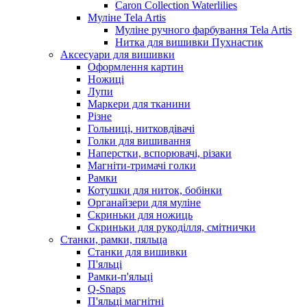
Caron Collection Waterlilies
Муліне Tela Artis
Муліне ручного фарбування Tela Artis
Нитка для вишивки Пухнастик
Аксесуари для вишивки
Оформлення картин
Ножиці
Лупи
Маркери для тканини
Різне
Гольниці, нитковдівачі
Голки для вишивання
Наперстки, вспорювачі, різаки
Магніти-тримачі голки
Рамки
Котушки для ниток, бобінки
Органайзери для муліне
Скриньки для ножиць
Скриньки для рукоділля, смітнички
Станки, рамки, пяльца
Станки для вишивки
П'яльці
Рамки-п'яльці
Q-Snaps
П'яльці магнітні