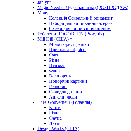
Janlynn
Magic Needle (Чудесная игла) (РОЗПРОДАЖ)
Міледі
Колекція Сакральний орнамент
Набори для вишивання бісером
Схеми для вишивання бісером
Гобелени ROGOBLEN (Румунія)
Mill Hill (США) *
Мініатюри, іграшки
Прикраси, підвіси
Фауна
Різне
Пейзажі
Флора
Великдень
Новорічні картини
Гелловін
Солодощі, напої
Ангели, люди
Thea Gouverneur (Голандія)
Квіти
Різне
Фауна
Люди
Design Works (США)