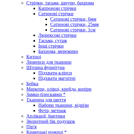
Стрічки, тасьма, шнури, бахрома
Капронові стрічки
Сатинові стрічки
Сатинові стрічки, 6мм
Сатинові стрічки, 25мм
Сатинові стрічки, 1см
Люрексові стрічки
Тасьма, сутаж
Інші стрічки
Бахрома, мереживо
Китиці
Люверси для тканини
Шторна фурнітура
Підхвати-кліпси
Підхвати магнітні
Бейка
Маркери, олівці, крейда, копіри
Замки-блискавки *
Тканина для шиття
Набори тканини, відрізи
Фетр, метраж
Аплікації, бантики
Зворотний бік подушок
Пір'я
Кравецькі ножиці *