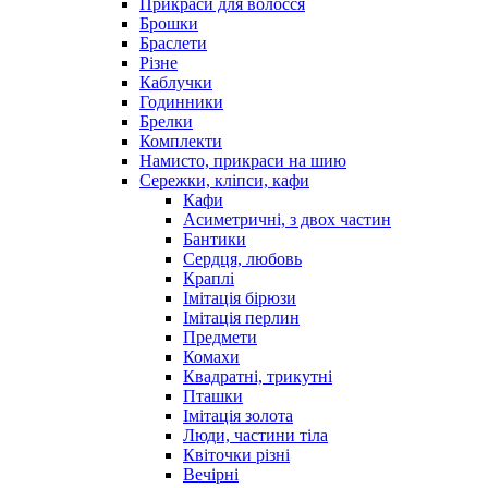
Прикраси для волосся
Брошки
Браслети
Різне
Каблучки
Годинники
Брелки
Комплекти
Намисто, прикраси на шию
Сережки, кліпси, кафи
Кафи
Асиметричні, з двох частин
Бантики
Сердця, любовь
Краплі
Імітація бірюзи
Імітація перлин
Предмети
Комахи
Квадратні, трикутні
Пташки
Імітація золота
Люди, частини тіла
Квіточки різні
Вечірні