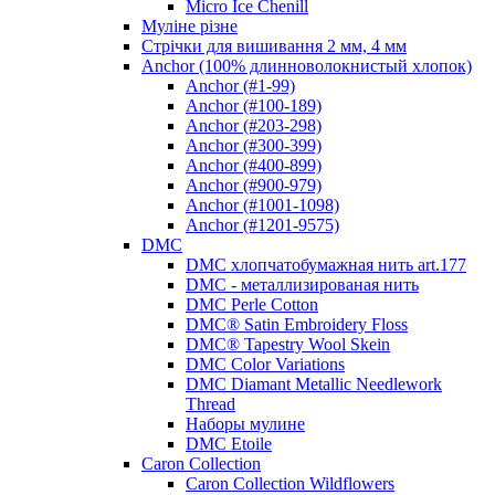
Micro Ice Chenill
Муліне різне
Стрічки для вишивання 2 мм, 4 мм
Anchor (100% длинноволокнистый хлопок)
Anchor (#1-99)
Anchor (#100-189)
Anchor (#203-298)
Anchor (#300-399)
Anchor (#400-899)
Anchor (#900-979)
Anchor (#1001-1098)
Anchor (#1201-9575)
DMC
DMC хлопчатобумажная нить art.177
DMC - металлизированая нить
DMC Perle Cotton
DMC® Satin Embroidery Floss
DMC® Tapestry Wool Skein
DMC Color Variations
DMC Diamant Metallic Needlework
Thread
Наборы мулине
DMC Etoile
Caron Collection
Caron Collection Wildflowers