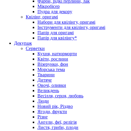
Фарби, рідкі перлини, лак
Мікробісер
Пудра для декору
Квілінг, оригамі
Набори для квілінгу, оригамі
Інструменти для квілінгу, оригамі
Папір для оригамі
Папір для квілінгу*
Декупаж
Серветки
Кухня, натюрморти
Квіти, рослини
Візерунки, фон
Морська тема
Тварини
Дитяче
Овочі, оливки
Великдень
Весілля, серця, любовь
Люди
Новий рік, Різдво
Ягоди, фрукти
Різне
Ангели, феї, релігія
Листя, гриби, плоди