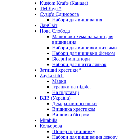
Kustom Krafts (Канада)
ТМ Леді *
Сузір'я Єдинорога
Набори для вишивання
ЛанСвіт
Нова Слобода
Малюнок-схема на канві для
вишивання
Набори для вишивки нитками
Набори для вишивки бісером
Бісерні мініатюри
Набори для шиття ляльок
Затишні хрестики *
Zayka stitch
Марки
Іграшки на підвісі
На підставці
ВДВ (Україна)
Декоративні іграшки
Вишивка хрестиком
Вишивка бісером
Mirabilia
Кольорова
Шопер під вишивку
Набори для вишивання декору