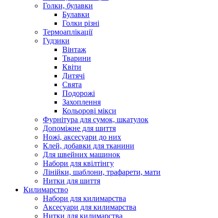
Голки, булавки
Булавки
Голки різні
Термоаплікації
Гудзики
Вінтаж
Тварини
Квіти
Дитячі
Свята
Подорожі
Захоплення
Кольорові мікси
Фурнітура для сумок, шкатулок
Допоміжне для шиття
Ножі, аксесуари до них
Клей, добавки для тканини
Для швейних машинок
Набори для квілтінгу
Лінійки, шаблони, трафарети, мати
Нитки для шиття
Килимарство
Набори для килимарства
Аксесуари для килимарства
Нитки для килимарства