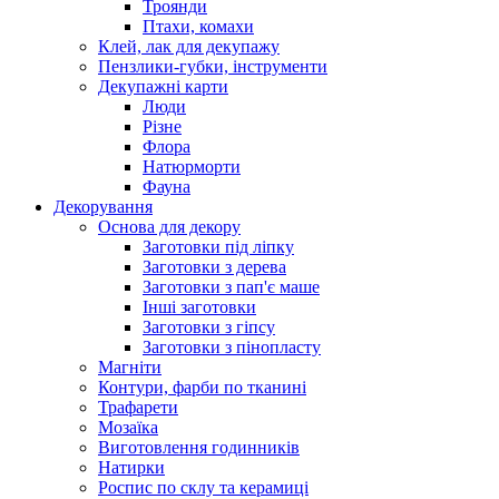
Троянди
Птахи, комахи
Клей, лак для декупажу
Пензлики-губки, інструменти
Декупажні карти
Люди
Різне
Флора
Натюрморти
Фауна
Декорування
Основа для декору
Заготовки під ліпку
Заготовки з дерева
Заготовки з пап'є маше
Інші заготовки
Заготовки з гіпсу
Заготовки з пінопласту
Магніти
Контури, фарби по тканині
Трафарети
Мозаїка
Виготовлення годинників
Натирки
Роспис по склу та керамиці