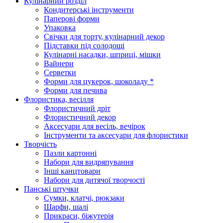
Кулінарний розділ
Кондитерські інструменти
Паперові форми
Упаковка
Свічки для торту, кулінарний декор
Підставки під солодощі
Кулінарні насадки, шприці, мішки
Вайнери
Серветки
Форми для цукерок, шоколаду *
Форми для печива
Флористика, весілля
Флористичний дріт
Флористичний декор
Аксесуари для весіль, вечірок
Інструменти та аксесуари для флористики
Творчість
Пазли картонні
Набори для видряпування
Інші канцтовари
Набори для дитячої творчості
Панські штучки
Сумки, клатчі, рюкзаки
Шарфи, шалі
Прикраси, біжутерія