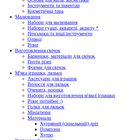
Інструменти та інвентар
Косметична тара
Малювання
Набори для малювання
Набори гуаші, акварелі, акрилу *
Пензлики та інші інструменти
Олівці
Різне
Виготовлення свічок
Барвники, матеріали для свічок
Гноти різні
Форми для свічок
М'яка іграшка, ляльки
Аксесуари для іграшок
Волосся для ляльок
Оченята, носики
Набори для виготовлення м'якої іграшки
Різне потрібне :)
Голки для ляльок
Мініатюри
Материали
Хутряний (синельний) дріт
Помпони
Хутро