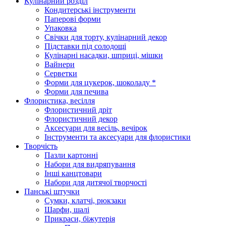
Кулінарний розділ
Кондитерські інструменти
Паперові форми
Упаковка
Свічки для торту, кулінарний декор
Підставки під солодощі
Кулінарні насадки, шприці, мішки
Вайнери
Серветки
Форми для цукерок, шоколаду *
Форми для печива
Флористика, весілля
Флористичний дріт
Флористичний декор
Аксесуари для весіль, вечірок
Інструменти та аксесуари для флористики
Творчість
Пазли картонні
Набори для видряпування
Інші канцтовари
Набори для дитячої творчості
Панські штучки
Сумки, клатчі, рюкзаки
Шарфи, шалі
Прикраси, біжутерія