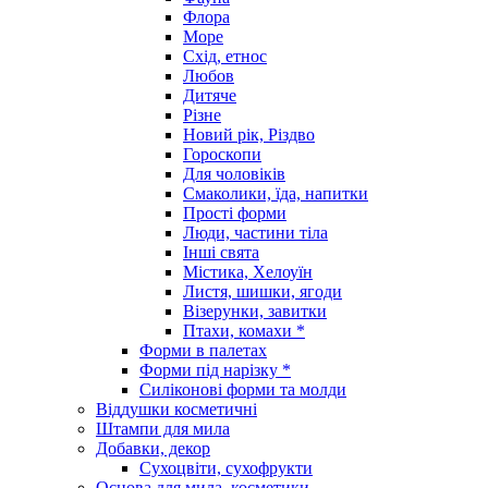
Флора
Море
Схід, етнос
Любов
Дитяче
Різне
Новий рік, Різдво
Гороскопи
Для чоловіків
Смаколики, їда, напитки
Прості форми
Люди, частини тіла
Інші свята
Містика, Хелоуїн
Листя, шишки, ягоди
Візерунки, завитки
Птахи, комахи *
Форми в палетах
Форми під нарізку *
Силіконові форми та молди
Віддушки косметичні
Штампи для мила
Добавки, декор
Сухоцвіти, сухофрукти
Основа для мила, косметики