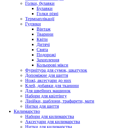
Голки, булавки
Булавки
Голки різні
Термоаплікації
Гудзики
Вінтаж
Тварини
Квіти
Дитячі
Свята
Подорожі
Захоплення
Кольорові мікси
Фурнітура для сумок, шкатулок
Допоміжне для шиття
Ножі, аксесуари до них
Клей, добавки для тканини
Для швейних машинок
Набори для квілтінгу
Лінійки, шаблони, трафарети, мати
Нитки для шиття
Килимарство
Набори для килимарства
Аксесуари для килимарства
Нитки для килимарства