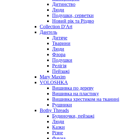
Дитинство
Люди
Подушки, серветки
Новий рік та Різдво
Collection D'Art
Дантель
Дитяче
Тварини
Люди
Флора
Подушки
Релігія
Пейзажі
Mary Maxim
VOLOSHKA
Вишивка по дереву
Вишивка на пластику
Вишивка хрестиком на тканині
Рушники
Bothy Threads
Будиночки, пейзажі
Люди
Казки
Різне
Фауна