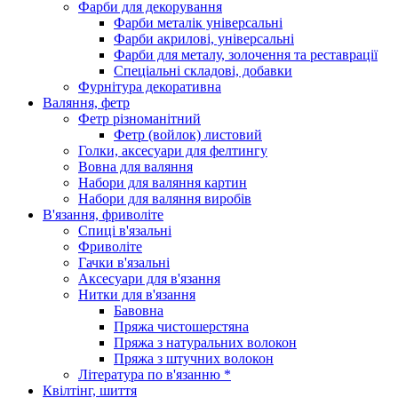
Фарби для декорування
Фарби металік універсальні
Фарби акрилові, універсальні
Фарби для металу, золочення та реставрації
Спеціальні складові, добавки
Фурнітура декоративна
Валяння, фетр
Фетр різноманітний
Фетр (войлок) листовий
Голки, аксесуари для фелтингу
Вовна для валяння
Набори для валяння картин
Набори для валяння виробів
В'язання, фриволіте
Спиці в'язальні
Фриволіте
Гачки в'язальні
Аксесуари для в'язання
Нитки для в'язання
Бавовна
Пряжа чистошерстяна
Пряжа з натуральних волокон
Пряжа з штучних волокон
Література по в'язанню *
Квілтінг, шиття