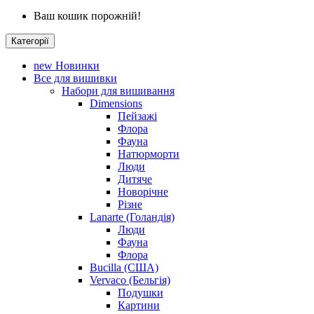
Ваш кошик порожній!
Категорії
new
Новинки
Все для вишивки
Набори для вишивання
Dimensions
Пейзажі
Флора
Фауна
Натюрморти
Люди
Дитяче
Новорічне
Різне
Lanarte (Голандія)
Люди
Фауна
Флора
Bucilla (США)
Vervaco (Бельгія)
Подушки
Картини