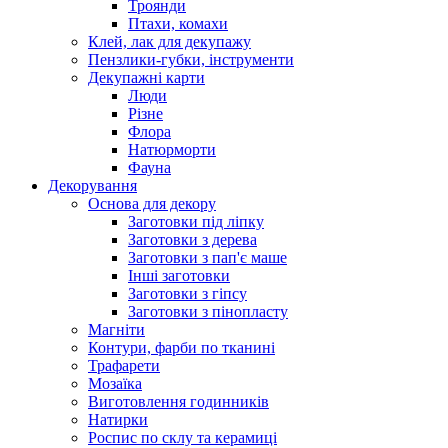
Троянди
Птахи, комахи
Клей, лак для декупажу
Пензлики-губки, інструменти
Декупажні карти
Люди
Різне
Флора
Натюрморти
Фауна
Декорування
Основа для декору
Заготовки під ліпку
Заготовки з дерева
Заготовки з пап'є маше
Інші заготовки
Заготовки з гіпсу
Заготовки з пінопласту
Магніти
Контури, фарби по тканині
Трафарети
Мозаїка
Виготовлення годинників
Натирки
Роспис по склу та керамиці