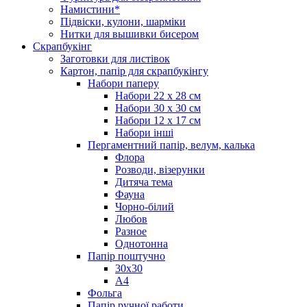
Намистини*
Підвіски, кулони, шарміки
Нитки для вышивки бисером
Скрапбукінг
Заготовки для листівок
Картон, папір для скрапбукінгу
Набори паперу
Набори 22 х 28 см
Набори 30 х 30 см
Набори 12 х 17 см
Набори інші
Пергаментний папір, велум, калька
Флора
Розводи, візерунки
Дитяча тема
Фауна
Чорно-білий
Любов
Разное
Однотонна
Папір поштучно
30х30
А4
Фольга
Папір ручної работи