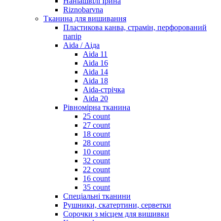
Наніашвілі Ірина
Riznobarvna
Тканина для вишивання
Пластикова канва, страмін, перфорований
папір
Aida / Аіда
Aida 11
Aida 16
Aida 14
Aida 18
Aida-стрічка
Aida 20
Рівномірна тканина
25 count
27 count
18 count
28 count
10 count
32 count
22 count
16 count
35 count
Спеціальні тканини
Рушники, скатертини, серветки
Сорочки з місцем для вишивки