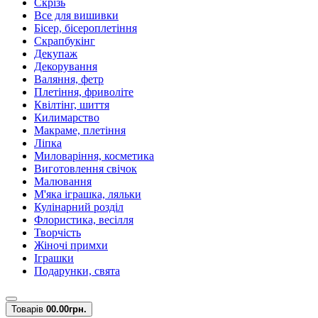
Скрізь
Все для вишивки
Бісер, бісероплетіння
Скрапбукінг
Декупаж
Декорування
Валяння, фетр
Плетіння, фриволіте
Квілтінг, шиття
Килимарство
Макраме, плетіння
Ліпка
Миловаріння, косметика
Виготовлення свічок
Малювання
М'яка іграшка, ляльки
Кулінарний розділ
Флористика, весілля
Творчість
Жіночі примхи
Іграшки
Подарунки, свята
Товарів
0
0.00грн.