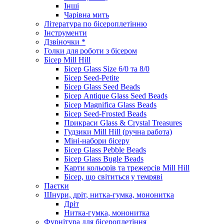
Інші
Чарівна мить
Література по бісероплетінню
Інструменти
Дзвіночки *
Голки для роботи з бісером
Бісер Mill Hill
Бісер Glass Size 6/0 та 8/0
Бісер Seed-Petite
Бісер Glass Seed Beads
Бісер Antique Glass Seed Beads
Бісер Magnifica Glass Beads
Бісер Seed-Frosted Beads
Прикраси Glass & Crystal Treasures
Гудзики Mill Hill (ручна работа)
Міні-набори бісеру
Бісер Glass Pebble Beads
Бісер Glass Bugle Beads
Карти кольорів та трежерсів Mill Hill
Бісер, що світиться у темряві
Паєтки
Шнури, дріт, нитка-гумка, мононитка
Дріт
Нитка-гумка, мононитка
Фурнітура для бісероплетіння