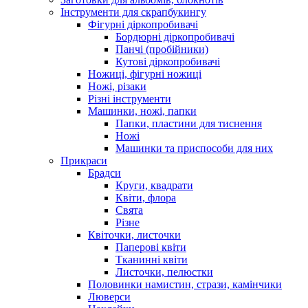
Інструменти для скрапбукингу
Фігурні діркопробивачі
Бордюрні діркопробивачі
Панчі (пробійники)
Кутові діркопробивачі
Ножиці, фігурні ножиці
Ножі, різаки
Різні інструменти
Машинки, ножі, папки
Папки, пластини для тиснення
Ножі
Машинки та приспособи для них
Прикраси
Брадси
Круги, квадрати
Квіти, флора
Свята
Різне
Квіточки, листочки
Паперові квіти
Тканинні квіти
Листочки, пелюстки
Половинки намистин, стрази, камінчики
Люверси