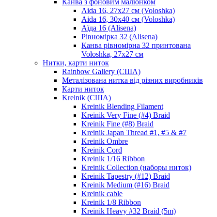
Канва з фоновим малюнком
Aida 16, 27х27 см (Voloshka)
Aida 16, 30х40 см (Voloshka)
Аїда 16 (Alisena)
Рівномірка 32 (Alisena)
Канва рівномірна 32 принтована
Voloshka, 27х27 см
Нитки, карти ниток
Rainbow Gallery (США)
Металізована нитка від різних виробників
Карти ниток
Kreinik (США)
Kreinik Blending Filament
Kreinik Very Fine (#4) Braid
Kreinik Fine (#8) Braid
Kreinik Japan Thread #1, #5 & #7
Kreinik Ombre
Kreinik Cord
Kreinik 1/16 Ribbon
Kreinik Collection (наборы ниток)
Kreinik Tapestry (#12) Braid
Kreinik Medium (#16) Braid
Kreinik cable
Kreinik 1/8 Ribbon
Kreinik Heavy #32 Braid (5m)