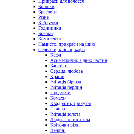
Прикраси для волосся
Брошки
Браслети
Різне
Каблучки
Годинники
Брелки
Комплекти
Намисто, прикраси на шию
Сережки, кліпси, кафи
Кафи
Асиметричні, з двох частин
Бантики
Сердця, любовь
Краплі
Імітація бірюзи
Імітація перлин
Предмети
Комахи
Квадратні, трикутні
Пташки
Імітація золота
Люди, частини тіла
Квіточки різні
Вечірні