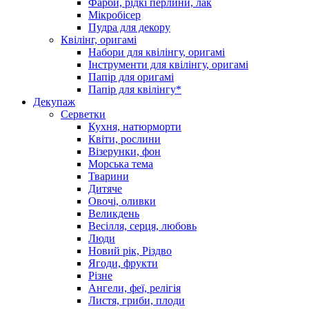
Фарби, рідкі перлини, лак
Мікробісер
Пудра для декору
Квілінг, оригамі
Набори для квілінгу, оригамі
Інструменти для квілінгу, оригамі
Папір для оригамі
Папір для квілінгу*
Декупаж
Серветки
Кухня, натюрморти
Квіти, рослини
Візерунки, фон
Морська тема
Тварини
Дитяче
Овочі, оливки
Великдень
Весілля, серця, любовь
Люди
Новий рік, Різдво
Ягоди, фрукти
Різне
Ангели, феї, релігія
Листя, гриби, плоди