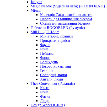
Janlynn
Magic Needle (Чудесная игла) (РОЗПРОДАЖ)
Міледі
Колекція Сакральний орнамент
Набори для вишивання бісером
Схеми для вишивання бісером
Гобелени ROGOBLEN (Румунія)
Mill Hill (США) *
Мініатюри, іграшки
Прикраси, підвіси
Фауна
Різне
Пейзажі
Флора
Великдень
Новорічні картини
Гелловін
Солодощі, напої
Ангели, люди
Thea Gouverneur (Голандія)
Квіти
Різне
Фауна
Люди
Design Works (США)