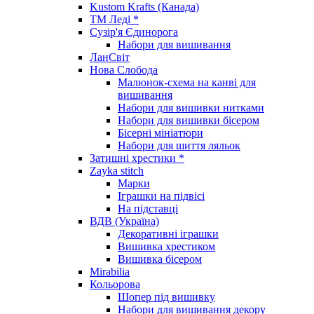
Kustom Krafts (Канада)
ТМ Леді *
Сузір'я Єдинорога
Набори для вишивання
ЛанСвіт
Нова Слобода
Малюнок-схема на канві для
вишивання
Набори для вишивки нитками
Набори для вишивки бісером
Бісерні мініатюри
Набори для шиття ляльок
Затишні хрестики *
Zayka stitch
Марки
Іграшки на підвісі
На підставці
ВДВ (Україна)
Декоративні іграшки
Вишивка хрестиком
Вишивка бісером
Mirabilia
Кольорова
Шопер під вишивку
Набори для вишивання декору