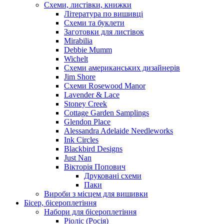
Схеми, листівки, книжки
Література по вишивці
Схеми та буклети
Заготовки для листівок
Mirabilia
Debbie Mumm
Wichelt
Схеми американських дизайнерів
Jim Shore
Cхеми Rosewood Manor
Lavender & Lace
Stoney Creek
Cottage Garden Samplings
Glendon Place
Alessandra Adelaide Needleworks
Ink Circles
Blackbird Designs
Just Nan
Вікторія Попович
Друковані схеми
Паки
Вироби з місцем для вишивки
Бісер, бісероплетіння
Набори для бісероплетіння
Ріоліс (Росія)