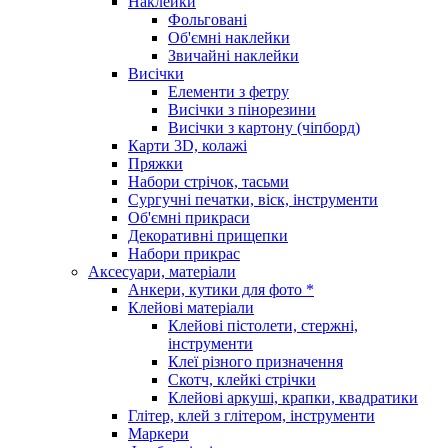
Наклейки
Фольговані
Об'ємні наклейки
Звичайні наклейки
Висічки
Елементи з фетру
Висічки з пінорезини
Висічки з картону (чіпборд)
Карти 3D, колажі
Пряжки
Набори стрічок, тасьми
Сургучні печатки, віск, інструменти
Об'ємні прикраси
Декоративні прищепки
Набори прикрас
Аксесуари, матеріали
Анкери, кутики для фото *
Клейові матеріали
Клейові пістолети, стержні,
інструменти
Клеї різного призначення
Скотч, клейкі стрічки
Клейові аркуші, крапки, квадратики
Глітер, клей з глітером, інструменти
Маркери