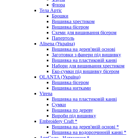
Флора
Тела Артіс
Брошки
Вишивка хрестиком
Вишивка бісером
Схеми для вишивання бісером
Папертоль
Alisena (Україна)
Вишивка на дерев'яній основі
Заготовки з фанери під вишивку
Вишивка на пластиковій канві
Набори для вишивання хрестиком
Еко-сумки під вишивку бісером
OLANTA (Україна)
Вишивка бісером
Вишивка нитками
Virena
Вишивка на пластиковій канві
Сумки
Вишивка по дереву
Вироби під вишивку
Embroidery Craft *
Вишивка на дерев'яній основі *
Вишивка на водорозчинній канві *
АртСоло - Натхнення *