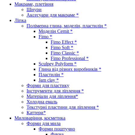
Макраме, плетіння
Шнури
Аксесуари для макраме *
Ліпка
Полімерна глина, моделін, пластилін *
Моделін Cernit *
Fimo *
Fimo Effect *
Fimo Soft *
Fimo Classic *
Fimo Professional *
Sculpey Polyform *
Глина від різних виробників *
Пластилін *
Jam clay *
Форми для пластику
Інструменти для ліплення *
Матеріали для ліплення*
Холодна емаль
Текстурні пластини для ліплення *
Каттери*
Миловаріння, косметика
Форми для мила
Форми поштучно
Фауна