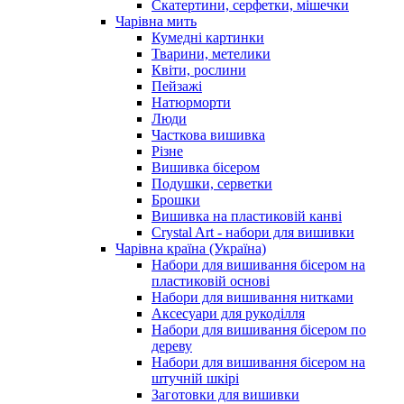
Скатертини, серфетки, мішечки
Чарiвна мить
Кумедні картинки
Тварини, метелики
Квіти, рослини
Пейзажі
Натюрморти
Люди
Часткова вишивка
Різне
Вишивка бісером
Подушки, серветки
Брошки
Вишивка на пластиковій канві
Crystal Art - набори для вишивки
Чарівна країна (Україна)
Набори для вишивання бісером на
пластиковій основі
Набори для вишивання нитками
Аксесуари для рукоділля
Набори для вишивання бісером по
дереву
Набори для вишивання бісером на
штучній шкірі
Заготовки для вишивки