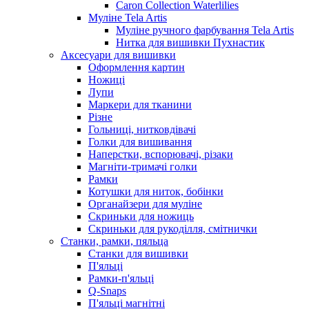
Caron Collection Waterlilies
Муліне Tela Artis
Муліне ручного фарбування Tela Artis
Нитка для вишивки Пухнастик
Аксесуари для вишивки
Оформлення картин
Ножиці
Лупи
Маркери для тканини
Різне
Гольниці, нитковдівачі
Голки для вишивання
Наперстки, вспорювачі, різаки
Магніти-тримачі голки
Рамки
Котушки для ниток, бобінки
Органайзери для муліне
Скриньки для ножиць
Скриньки для рукоділля, смітнички
Станки, рамки, пяльца
Станки для вишивки
П'яльці
Рамки-п'яльці
Q-Snaps
П'яльці магнітні