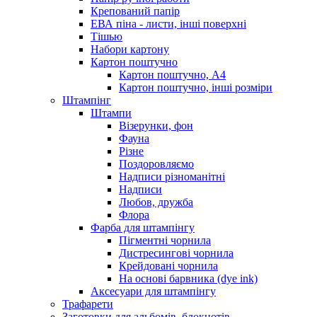
Крепований папір
ЕВА піна - листи, інші поверхні
Тішью
Набори картону
Картон поштучно
Картон поштучно, А4
Картон поштучно, інші розміри
Штампінг
Штампи
Візерунки, фон
Фауна
Різне
Поздоровляємо
Надписи різноманітні
Надписи
Любов, дружба
Флора
Фарба для штампінгу
Пігментні чорнила
Дистресингові чорнила
Крейдовані чорнила
На основі барвника (dye ink)
Аксесуари для штампінгу
Трафарети
Заготовки для альбомів, блокнотів