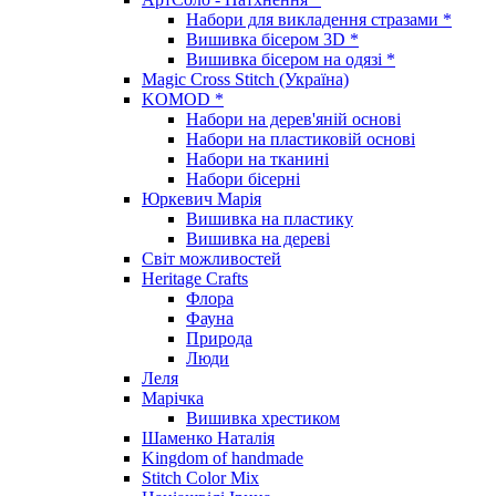
Набори для викладення стразами *
Вишивка бісером 3D *
Вишивка бісером на одязі *
Magic Cross Stitch (Україна)
KOMOD *
Набори на дерев'яній основі
Набори на пластиковій основі
Набори на тканині
Набори бісерні
Юркевич Марія
Вишивка на пластику
Вишивка на дереві
Світ можливостей
Heritage Crafts
Флора
Фауна
Природа
Люди
Леля
Марічка
Вишивка хрестиком
Шаменко Наталія
Kingdom of handmade
Stitch Color Mix