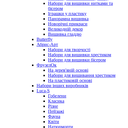
Набори для вишивки нитками та
бісером
Іграшки у пластику
Панорамна вишивка
Новорічні прикраси
Великодній декор
Вишивка гладдю
Butterfly
Абрис-Арт
Набори для творчості
Набори для вишивки хрестиком
Набори для вишивки бісером
ФрузелОк
На дерев'яній основі
Набори для вишивання хрестиком
На пластиковій основі
Набори інших виробників
Luca-S
Гобелени
Класика
Різне
Пейзажі
Фауна
Квіти
Натюрморти