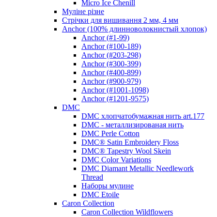
Micro Ice Chenill
Муліне різне
Стрічки для вишивання 2 мм, 4 мм
Anchor (100% длинноволокнистый хлопок)
Anchor (#1-99)
Anchor (#100-189)
Anchor (#203-298)
Anchor (#300-399)
Anchor (#400-899)
Anchor (#900-979)
Anchor (#1001-1098)
Anchor (#1201-9575)
DMC
DMC хлопчатобумажная нить art.177
DMC - металлизированая нить
DMC Perle Cotton
DMC® Satin Embroidery Floss
DMC® Tapestry Wool Skein
DMC Color Variations
DMC Diamant Metallic Needlework
Thread
Наборы мулине
DMC Etoile
Caron Collection
Caron Collection Wildflowers