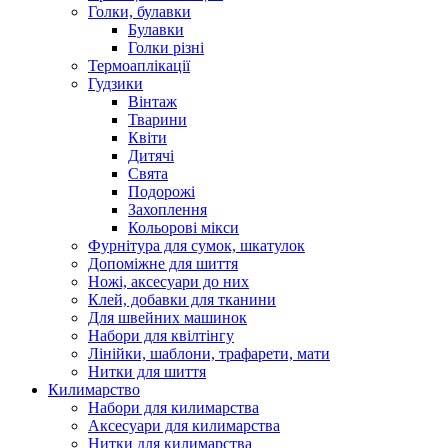
Голки, булавки
Булавки
Голки різні
Термоаплікації
Гудзики
Вінтаж
Тварини
Квіти
Дитячі
Свята
Подорожі
Захоплення
Кольорові мікси
Фурнітура для сумок, шкатулок
Допоміжне для шиття
Ножі, аксесуари до них
Клей, добавки для тканини
Для швейних машинок
Набори для квілтінгу
Лінійки, шаблони, трафарети, мати
Нитки для шиття
Килимарство
Набори для килимарства
Аксесуари для килимарства
Нитки для килимарства