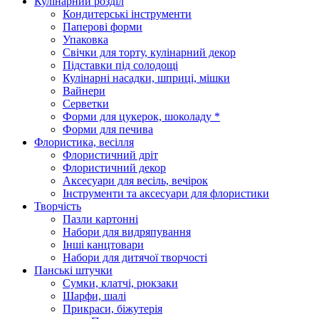
Кулінарний розділ
Кондитерські інструменти
Паперові форми
Упаковка
Свічки для торту, кулінарний декор
Підставки під солодощі
Кулінарні насадки, шприці, мішки
Вайнери
Серветки
Форми для цукерок, шоколаду *
Форми для печива
Флористика, весілля
Флористичний дріт
Флористичний декор
Аксесуари для весіль, вечірок
Інструменти та аксесуари для флористики
Творчість
Пазли картонні
Набори для видряпування
Інші канцтовари
Набори для дитячої творчості
Панські штучки
Сумки, клатчі, рюкзаки
Шарфи, шалі
Прикраси, біжутерія