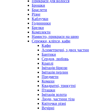
Прикраси для волосся
Брошки
Браслети
Різне
Каблучки
Годинники
Брелки
Комплекти
Намисто, прикраси на шию
Сережки, кліпси, кафи
Кафи
Асиметричні, з двох частин
Бантики
Сердця, любовь
Краплі
Імітація бірюзи
Імітація перлин
Предмети
Комахи
Квадратні, трикутні
Пташки
Імітація золота
Люди, частини тіла
Квіточки різні
Вечірні