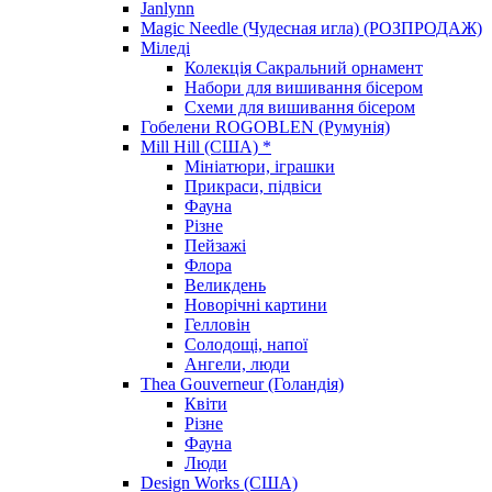
Janlynn
Magic Needle (Чудесная игла) (РОЗПРОДАЖ)
Міледі
Колекція Сакральний орнамент
Набори для вишивання бісером
Схеми для вишивання бісером
Гобелени ROGOBLEN (Румунія)
Mill Hill (США) *
Мініатюри, іграшки
Прикраси, підвіси
Фауна
Різне
Пейзажі
Флора
Великдень
Новорічні картини
Гелловін
Солодощі, напої
Ангели, люди
Thea Gouverneur (Голандія)
Квіти
Різне
Фауна
Люди
Design Works (США)