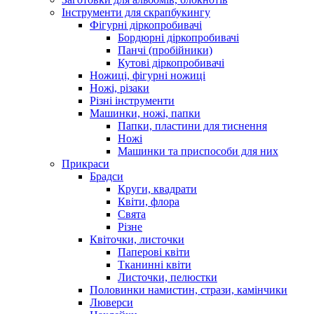
Інструменти для скрапбукингу
Фігурні діркопробивачі
Бордюрні діркопробивачі
Панчі (пробійники)
Кутові діркопробивачі
Ножиці, фігурні ножиці
Ножі, різаки
Різні інструменти
Машинки, ножі, папки
Папки, пластини для тиснення
Ножі
Машинки та приспособи для них
Прикраси
Брадси
Круги, квадрати
Квіти, флора
Свята
Різне
Квіточки, листочки
Паперові квіти
Тканинні квіти
Листочки, пелюстки
Половинки намистин, стрази, камінчики
Люверси