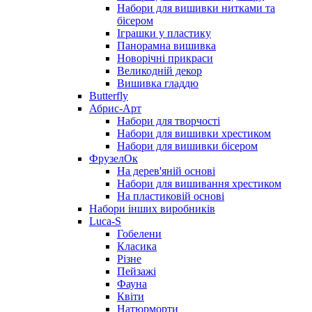
Набори для вишивки нитками та
бісером
Іграшки у пластику
Панорамна вишивка
Новорічні прикраси
Великодній декор
Вишивка гладдю
Butterfly
Абрис-Арт
Набори для творчості
Набори для вишивки хрестиком
Набори для вишивки бісером
ФрузелОк
На дерев'яній основі
Набори для вишивання хрестиком
На пластиковій основі
Набори інших виробників
Luca-S
Гобелени
Класика
Різне
Пейзажі
Фауна
Квіти
Натюрморти