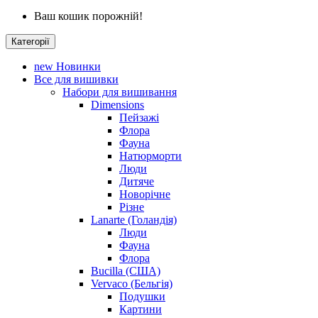
Ваш кошик порожній!
Категорії
new
Новинки
Все для вишивки
Набори для вишивання
Dimensions
Пейзажі
Флора
Фауна
Натюрморти
Люди
Дитяче
Новорічне
Різне
Lanarte (Голандія)
Люди
Фауна
Флора
Bucilla (США)
Vervaco (Бельгія)
Подушки
Картини