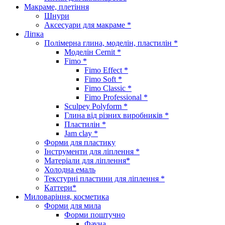
Макраме, плетіння
Шнури
Аксесуари для макраме *
Ліпка
Полімерна глина, моделін, пластилін *
Моделін Cernit *
Fimo *
Fimo Effect *
Fimo Soft *
Fimo Classic *
Fimo Professional *
Sculpey Polyform *
Глина від різних виробників *
Пластилін *
Jam clay *
Форми для пластику
Інструменти для ліплення *
Матеріали для ліплення*
Холодна емаль
Текстурні пластини для ліплення *
Каттери*
Миловаріння, косметика
Форми для мила
Форми поштучно
Фауна