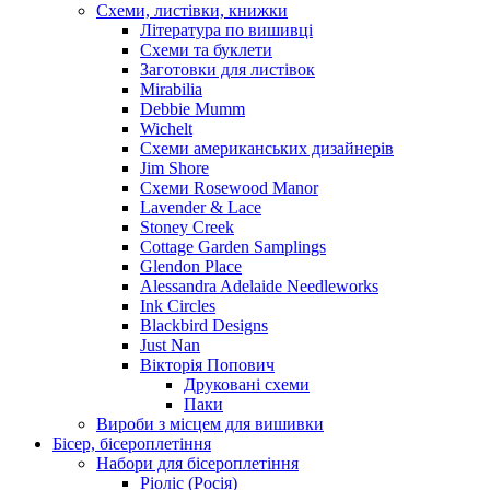
Схеми, листівки, книжки
Література по вишивці
Схеми та буклети
Заготовки для листівок
Mirabilia
Debbie Mumm
Wichelt
Схеми американських дизайнерів
Jim Shore
Cхеми Rosewood Manor
Lavender & Lace
Stoney Creek
Cottage Garden Samplings
Glendon Place
Alessandra Adelaide Needleworks
Ink Circles
Blackbird Designs
Just Nan
Вікторія Попович
Друковані схеми
Паки
Вироби з місцем для вишивки
Бісер, бісероплетіння
Набори для бісероплетіння
Ріоліс (Росія)