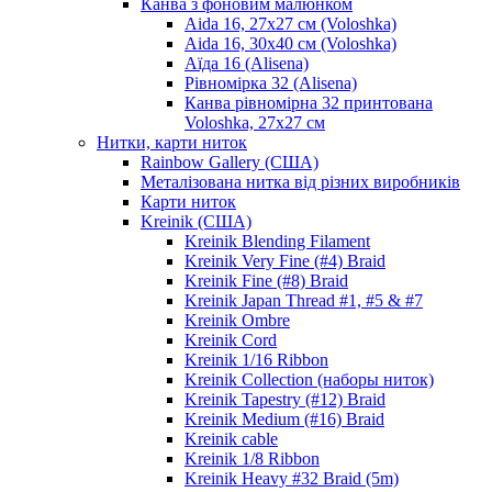
Канва з фоновим малюнком
Aida 16, 27х27 см (Voloshka)
Aida 16, 30х40 см (Voloshka)
Аїда 16 (Alisena)
Рівномірка 32 (Alisena)
Канва рівномірна 32 принтована
Voloshka, 27х27 см
Нитки, карти ниток
Rainbow Gallery (США)
Металізована нитка від різних виробників
Карти ниток
Kreinik (США)
Kreinik Blending Filament
Kreinik Very Fine (#4) Braid
Kreinik Fine (#8) Braid
Kreinik Japan Thread #1, #5 & #7
Kreinik Ombre
Kreinik Cord
Kreinik 1/16 Ribbon
Kreinik Collection (наборы ниток)
Kreinik Tapestry (#12) Braid
Kreinik Medium (#16) Braid
Kreinik cable
Kreinik 1/8 Ribbon
Kreinik Heavy #32 Braid (5m)