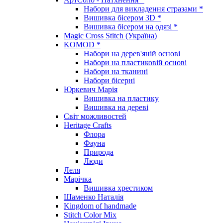
Набори для викладення стразами *
Вишивка бісером 3D *
Вишивка бісером на одязі *
Magic Cross Stitch (Україна)
KOMOD *
Набори на дерев'яній основі
Набори на пластиковій основі
Набори на тканині
Набори бісерні
Юркевич Марія
Вишивка на пластику
Вишивка на дереві
Світ можливостей
Heritage Crafts
Флора
Фауна
Природа
Люди
Леля
Марічка
Вишивка хрестиком
Шаменко Наталія
Kingdom of handmade
Stitch Color Mix