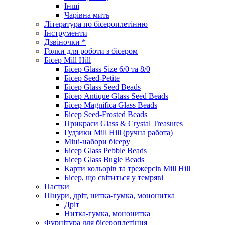
Інші
Чарівна мить
Література по бісероплетінню
Інструменти
Дзвіночки *
Голки для роботи з бісером
Бісер Mill Hill
Бісер Glass Size 6/0 та 8/0
Бісер Seed-Petite
Бісер Glass Seed Beads
Бісер Antique Glass Seed Beads
Бісер Magnifica Glass Beads
Бісер Seed-Frosted Beads
Прикраси Glass & Crystal Treasures
Гудзики Mill Hill (ручна работа)
Міні-набори бісеру
Бісер Glass Pebble Beads
Бісер Glass Bugle Beads
Карти кольорів та трежерсів Mill Hill
Бісер, що світиться у темряві
Паєтки
Шнури, дріт, нитка-гумка, мононитка
Дріт
Нитка-гумка, мононитка
Фурнітура для бісероплетіння