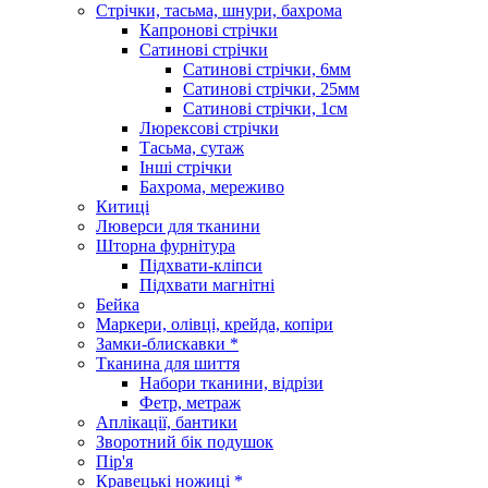
Стрічки, тасьма, шнури, бахрома
Капронові стрічки
Сатинові стрічки
Сатинові стрічки, 6мм
Сатинові стрічки, 25мм
Сатинові стрічки, 1см
Люрексові стрічки
Тасьма, сутаж
Інші стрічки
Бахрома, мереживо
Китиці
Люверси для тканини
Шторна фурнітура
Підхвати-кліпси
Підхвати магнітні
Бейка
Маркери, олівці, крейда, копіри
Замки-блискавки *
Тканина для шиття
Набори тканини, відрізи
Фетр, метраж
Аплікації, бантики
Зворотний бік подушок
Пір'я
Кравецькі ножиці *