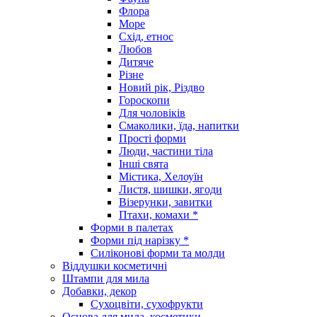
Флора
Море
Схід, етнос
Любов
Дитяче
Різне
Новий рік, Різдво
Гороскопи
Для чоловіків
Смаколики, їда, напитки
Прості форми
Люди, частини тіла
Інші свята
Містика, Хелоуїн
Листя, шишки, ягоди
Візерунки, завитки
Птахи, комахи *
Форми в палетах
Форми під нарізку *
Силіконові форми та молди
Віддушки косметичні
Штампи для мила
Добавки, декор
Сухоцвіти, сухофрукти
Основа для мила, косметики