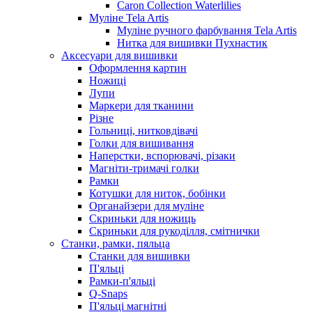
Caron Collection Waterlilies
Муліне Tela Artis
Муліне ручного фарбування Tela Artis
Нитка для вишивки Пухнастик
Аксесуари для вишивки
Оформлення картин
Ножиці
Лупи
Маркери для тканини
Різне
Гольниці, нитковдівачі
Голки для вишивання
Наперстки, вспорювачі, різаки
Магніти-тримачі голки
Рамки
Котушки для ниток, бобінки
Органайзери для муліне
Скриньки для ножиць
Скриньки для рукоділля, смітнички
Станки, рамки, пяльца
Станки для вишивки
П'яльці
Рамки-п'яльці
Q-Snaps
П'яльці магнітні