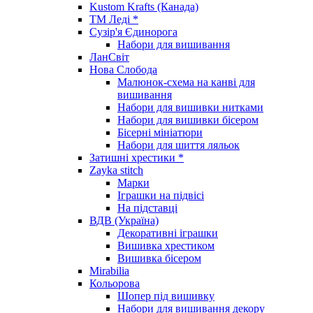
Kustom Krafts (Канада)
ТМ Леді *
Сузір'я Єдинорога
Набори для вишивання
ЛанСвіт
Нова Слобода
Малюнок-схема на канві для
вишивання
Набори для вишивки нитками
Набори для вишивки бісером
Бісерні мініатюри
Набори для шиття ляльок
Затишні хрестики *
Zayka stitch
Марки
Іграшки на підвісі
На підставці
ВДВ (Україна)
Декоративні іграшки
Вишивка хрестиком
Вишивка бісером
Mirabilia
Кольорова
Шопер під вишивку
Набори для вишивання декору