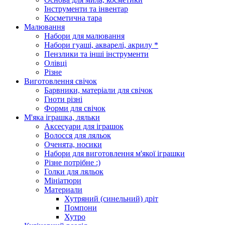
Інструменти та інвентар
Косметична тара
Малювання
Набори для малювання
Набори гуаші, акварелі, акрилу *
Пензлики та інші інструменти
Олівці
Різне
Виготовлення свічок
Барвники, матеріали для свічок
Гноти різні
Форми для свічок
М'яка іграшка, ляльки
Аксесуари для іграшок
Волосся для ляльок
Оченята, носики
Набори для виготовлення м'якої іграшки
Різне потрібне :)
Голки для ляльок
Мініатюри
Материали
Хутряний (синельний) дріт
Помпони
Хутро