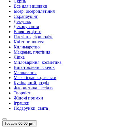
Скрізь
Все для вишивки
Бісер, бісероплетіння
Скрапбукінг
Декупаж
Декорування
Валяння, фетр
Плетіння, фриволіте
Квілтінг, шиття
Килимарство
Макраме, плетіння
Ліпка
Миловаріння, косметика
Виготовлення свічок
Малювання
М'яка іграшка, ляльки
Кулінарний розділ
Флористика, весілля
Творчість
Жіночі примхи
Іграшки
Подарунки, свята
Товарів
0
0.00грн.