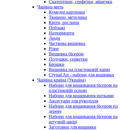
Скатертини, серфетки, мішечки
Чарiвна мить
Кумедні картинки
Тварини, метелики
Квіти, рослини
Пейзажі
Натюрморти
Люди
Часткова вишивка
Різне
Вишивка бісером
Подушки, серветки
Брошки
Вишивка на пластиковій канві
Crystal Art - набори для вишивки
Чарівна країна (Україна)
Набори для вишивання бісером на
пластиковій основі
Набори для вишивання нитками
Аксесуари для рукоділля
Набори для вишивання бісером по
дереву
Набори для вишивання бісером на
штучній шкірі
Заготовки для вишивки