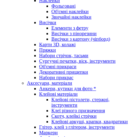
Наклейки
Фольговані
Об'ємні наклейки
Звичайні наклейки
Висічки
Елементи з фетру
Висічки з пінорезини
Висічки з картону (чіпборд)
Карти 3D, колажі
Пряжки
Набори стрічок, тасьми
Сургучні печатки, віск, інструменти
Об'ємні прикраси
Декоративні прищепки
Набори прикрас
Аксесуари, матеріали
Анкери, кутики для фото *
Клейові матеріали
Клейові пістолети, стержні,
інструменти
Клеї різного призначення
Скотч, клейкі стрічки
Клейові аркуші, крапки, квадратики
Глітер, клей з глітером, інструменти
Маркери