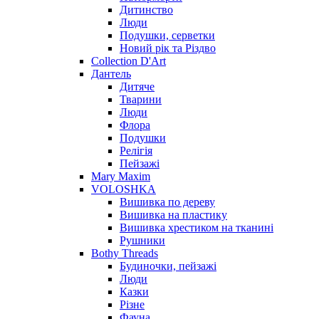
Дитинство
Люди
Подушки, серветки
Новий рік та Різдво
Collection D'Art
Дантель
Дитяче
Тварини
Люди
Флора
Подушки
Релігія
Пейзажі
Mary Maxim
VOLOSHKA
Вишивка по дереву
Вишивка на пластику
Вишивка хрестиком на тканині
Рушники
Bothy Threads
Будиночки, пейзажі
Люди
Казки
Різне
Фауна