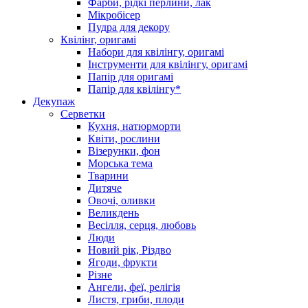
Фарби, рідкі перлини, лак
Мікробісер
Пудра для декору
Квілінг, оригамі
Набори для квілінгу, оригамі
Інструменти для квілінгу, оригамі
Папір для оригамі
Папір для квілінгу*
Декупаж
Серветки
Кухня, натюрморти
Квіти, рослини
Візерунки, фон
Морська тема
Тварини
Дитяче
Овочі, оливки
Великдень
Весілля, серця, любовь
Люди
Новий рік, Різдво
Ягоди, фрукти
Різне
Ангели, феї, релігія
Листя, гриби, плоди