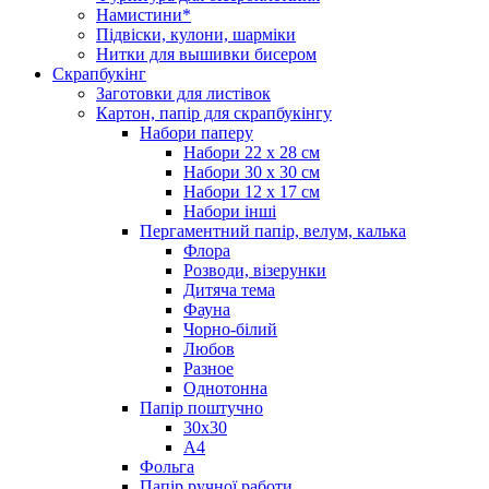
Намистини*
Підвіски, кулони, шарміки
Нитки для вышивки бисером
Скрапбукінг
Заготовки для листівок
Картон, папір для скрапбукінгу
Набори паперу
Набори 22 х 28 см
Набори 30 х 30 см
Набори 12 х 17 см
Набори інші
Пергаментний папір, велум, калька
Флора
Розводи, візерунки
Дитяча тема
Фауна
Чорно-білий
Любов
Разное
Однотонна
Папір поштучно
30х30
А4
Фольга
Папір ручної работи