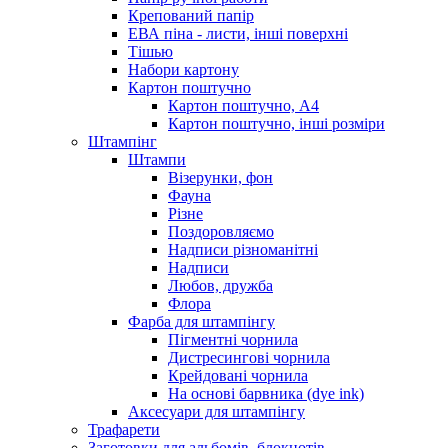
Крепований папір
ЕВА піна - листи, інші поверхні
Тішью
Набори картону
Картон поштучно
Картон поштучно, А4
Картон поштучно, інші розміри
Штампінг
Штампи
Візерунки, фон
Фауна
Різне
Поздоровляємо
Надписи різноманітні
Надписи
Любов, дружба
Флора
Фарба для штампінгу
Пігментні чорнила
Дистресингові чорнила
Крейдовані чорнила
На основі барвника (dye ink)
Аксесуари для штампінгу
Трафарети
Заготовки для альбомів, блокнотів