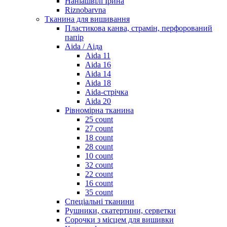
Наніашвілі Ірина
Riznobarvna
Тканина для вишивання
Пластикова канва, страмін, перфорований
папір
Aida / Аіда
Aida 11
Aida 16
Aida 14
Aida 18
Aida-стрічка
Aida 20
Рівномірна тканина
25 count
27 count
18 count
28 count
10 count
32 count
22 count
16 count
35 count
Спеціальні тканини
Рушники, скатертини, серветки
Сорочки з місцем для вишивки