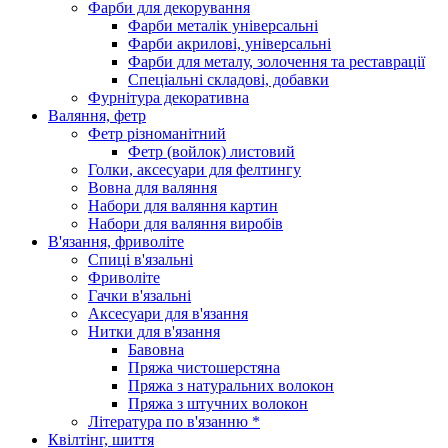
Фарби для декорування
Фарби металік універсальні
Фарби акрилові, універсальні
Фарби для металу, золочення та реставрації
Спеціальні складові, добавки
Фурнітура декоративна
Валяння, фетр
Фетр різноманітний
Фетр (войлок) листовий
Голки, аксесуари для фелтингу
Вовна для валяння
Набори для валяння картин
Набори для валяння виробів
В'язання, фриволіте
Спиці в'язальні
Фриволіте
Гачки в'язальні
Аксесуари для в'язання
Нитки для в'язання
Бавовна
Пряжа чистошерстяна
Пряжа з натуральних волокон
Пряжа з штучних волокон
Література по в'язанню *
Квілтінг, шиття