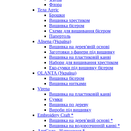
Флора
Тела Артіс
Брошки
Вишивка хрестиком
Вишивка бісером
Схеми для вишивання бісером
Папертоль
Alisena (Україна)
Вишивка на дерев'яній основі
Заготовки з фанери під вишивку
Вишивка на пластиковій канві
Набори для вишивання хрестиком
Еко-сумки під вишивку бісером
OLANTA (Україна)
Вишивка бісером
Вишивка нитками
Virena
Вишивка на пластиковій канві
Сумки
Вишивка по дереву
Вироби під вишивку
Embroidery Craft *
Вишивка на дерев'яній основі *
Вишивка на водорозчинній канві *
АртСоло - Натхнення *