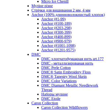
Micro Ice Chenill
Муліне різне
Стрічки для вишивання 2 мм, 4 мм
Anchor (100% длинноволокнистый хлопок)
Anchor (#1-99)
Anchor (#100-189)
Anchor (#203-298)
Anchor (#300-399)
Anchor (#400-899)
Anchor (#900-979)
Anchor (#1001-1098)
Anchor (#1201-9575)
DMC
DMC хлопчатобумажная нить art.177
DMC - металлизированая нить
DMC Perle Cotton
DMC® Satin Embroidery Floss
DMC® Tapestry Wool Skein
DMC Color Variations
DMC Diamant Metallic Needlework
Thread
Наборы мулине
DMC Etoile
Caron Collection
Caron Collection Wildflowers