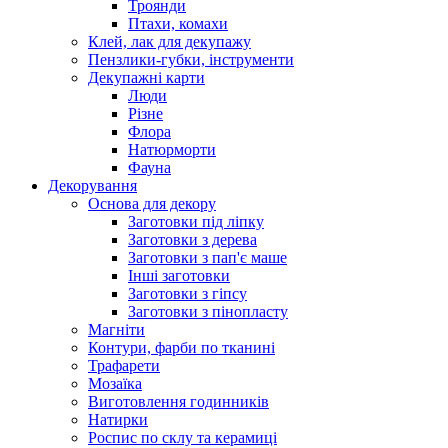
Троянди
Птахи, комахи
Клей, лак для декупажу
Пензлики-губки, інструменти
Декупажні карти
Люди
Різне
Флора
Натюрморти
Фауна
Декорування
Основа для декору
Заготовки під ліпку
Заготовки з дерева
Заготовки з пап'є маше
Інші заготовки
Заготовки з гіпсу
Заготовки з пінопласту
Магніти
Контури, фарби по тканині
Трафарети
Мозаїка
Виготовлення годинників
Натирки
Роспис по склу та керамиці