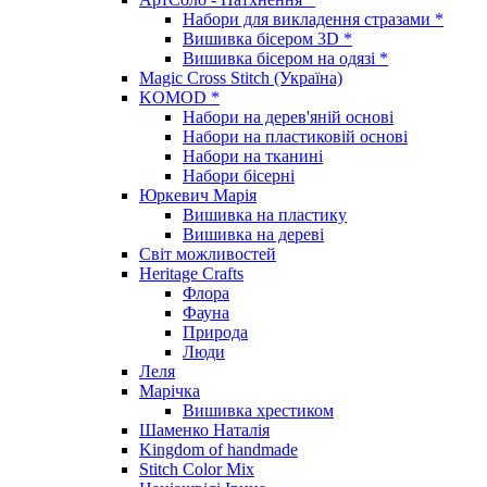
Набори для викладення стразами *
Вишивка бісером 3D *
Вишивка бісером на одязі *
Magic Cross Stitch (Україна)
KOMOD *
Набори на дерев'яній основі
Набори на пластиковій основі
Набори на тканині
Набори бісерні
Юркевич Марія
Вишивка на пластику
Вишивка на дереві
Світ можливостей
Heritage Crafts
Флора
Фауна
Природа
Люди
Леля
Марічка
Вишивка хрестиком
Шаменко Наталія
Kingdom of handmade
Stitch Color Mix