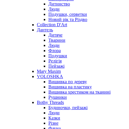
Дитинство
Люди
Подушки, серветки
Новий рік та Різдво
Collection D'Art
Дантель
Дитяче
Тварини
Люди
Флора
Подушки
Релігія
Пейзажі
Mary Maxim
VOLOSHKA
Вишивка по дереву
Вишивка на пластику
Вишивка хрестиком на тканині
Рушники
Bothy Threads
Будиночки, пейзажі
Люди
Казки
Різне
Фауна