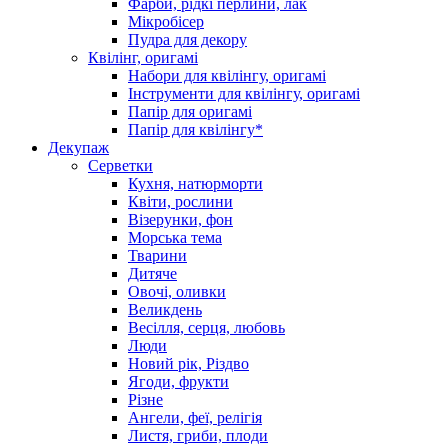
Фарби, рідкі перлини, лак
Мікробісер
Пудра для декору
Квілінг, оригамі
Набори для квілінгу, оригамі
Інструменти для квілінгу, оригамі
Папір для оригамі
Папір для квілінгу*
Декупаж
Серветки
Кухня, натюрморти
Квіти, рослини
Візерунки, фон
Морська тема
Тварини
Дитяче
Овочі, оливки
Великдень
Весілля, серця, любовь
Люди
Новий рік, Різдво
Ягоди, фрукти
Різне
Ангели, феї, релігія
Листя, гриби, плоди