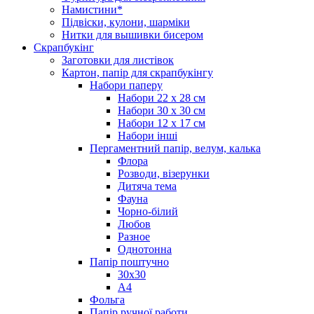
Намистини*
Підвіски, кулони, шарміки
Нитки для вышивки бисером
Скрапбукінг
Заготовки для листівок
Картон, папір для скрапбукінгу
Набори паперу
Набори 22 х 28 см
Набори 30 х 30 см
Набори 12 х 17 см
Набори інші
Пергаментний папір, велум, калька
Флора
Розводи, візерунки
Дитяча тема
Фауна
Чорно-білий
Любов
Разное
Однотонна
Папір поштучно
30х30
А4
Фольга
Папір ручної работи