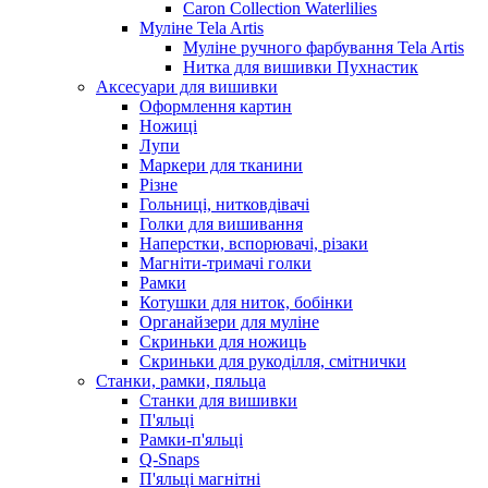
Caron Collection Waterlilies
Муліне Tela Artis
Муліне ручного фарбування Tela Artis
Нитка для вишивки Пухнастик
Аксесуари для вишивки
Оформлення картин
Ножиці
Лупи
Маркери для тканини
Різне
Гольниці, нитковдівачі
Голки для вишивання
Наперстки, вспорювачі, різаки
Магніти-тримачі голки
Рамки
Котушки для ниток, бобінки
Органайзери для муліне
Скриньки для ножиць
Скриньки для рукоділля, смітнички
Станки, рамки, пяльца
Станки для вишивки
П'яльці
Рамки-п'яльці
Q-Snaps
П'яльці магнітні