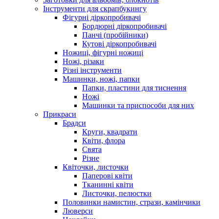
Інструменти для скрапбукингу
Фігурні діркопробивачі
Бордюрні діркопробивачі
Панчі (пробійники)
Кутові діркопробивачі
Ножиці, фігурні ножиці
Ножі, різаки
Різні інструменти
Машинки, ножі, папки
Папки, пластини для тиснення
Ножі
Машинки та приспособи для них
Прикраси
Брадси
Круги, квадрати
Квіти, флора
Свята
Різне
Квіточки, листочки
Паперові квіти
Тканинні квіти
Листочки, пелюстки
Половинки намистин, стрази, камінчики
Люверси