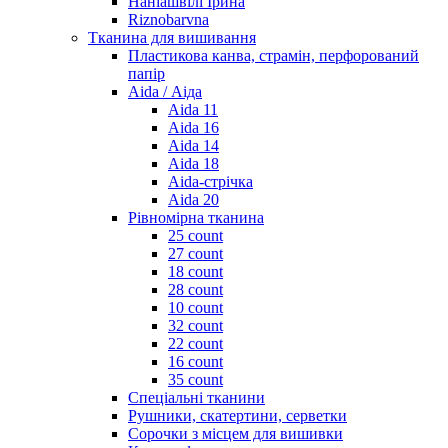
Наніашвілі Ірина
Riznobarvna
Тканина для вишивання
Пластикова канва, страмін, перфорований
папір
Aida / Аіда
Aida 11
Aida 16
Aida 14
Aida 18
Aida-стрічка
Aida 20
Рівномірна тканина
25 count
27 count
18 count
28 count
10 count
32 count
22 count
16 count
35 count
Спеціальні тканини
Рушники, скатертини, серветки
Сорочки з місцем для вишивки