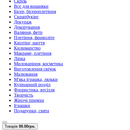
Скрізь
Все для вишивки
Бісер, бісероплетіння
Скрапбукінг
Декупаж
Декорування
Валяння, фетр
Плетіння, фриволіте
Квілтінг, шиття
Килимарство
Макраме, плетіння
Ліпка
Миловаріння, косметика
Виготовлення свічок
Малювання
М'яка іграшка, ляльки
Кулінарний розділ
Флористика, весілля
Творчість
Жіночі примхи
Іграшки
Подарунки, свята
Товарів
0
0.00грн.