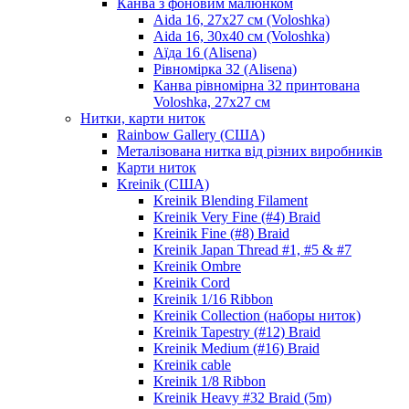
Канва з фоновим малюнком
Aida 16, 27х27 см (Voloshka)
Aida 16, 30х40 см (Voloshka)
Аїда 16 (Alisena)
Рівномірка 32 (Alisena)
Канва рівномірна 32 принтована
Voloshka, 27х27 см
Нитки, карти ниток
Rainbow Gallery (США)
Металізована нитка від різних виробників
Карти ниток
Kreinik (США)
Kreinik Blending Filament
Kreinik Very Fine (#4) Braid
Kreinik Fine (#8) Braid
Kreinik Japan Thread #1, #5 & #7
Kreinik Ombre
Kreinik Cord
Kreinik 1/16 Ribbon
Kreinik Collection (наборы ниток)
Kreinik Tapestry (#12) Braid
Kreinik Medium (#16) Braid
Kreinik cable
Kreinik 1/8 Ribbon
Kreinik Heavy #32 Braid (5m)