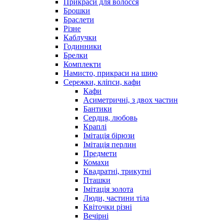
Прикраси для волосся
Брошки
Браслети
Різне
Каблучки
Годинники
Брелки
Комплекти
Намисто, прикраси на шию
Сережки, кліпси, кафи
Кафи
Асиметричні, з двох частин
Бантики
Сердця, любовь
Краплі
Імітація бірюзи
Імітація перлин
Предмети
Комахи
Квадратні, трикутні
Пташки
Імітація золота
Люди, частини тіла
Квіточки різні
Вечірні