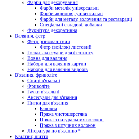
Фарби для декорування
Фарби металік універсальні
Фарби акрилові, універсальні
Фарби для металу, золочення та реставрації
Спеціальні складові, добавки
Фурнітура декоративна
Валяння, фетр
Фетр різноманітний
Фетр (войлок) листовий
Голки, аксесуари для фелтингу
Вовна для валяння
Набори для валяння картин
Набори для валяння виробів
В'язання, фриволіте
Спиці в'язальні
Фриволіте
Гачки в'язальні
Аксесуари для в'язання
Нитки для в'язання
Бавовна
Пряжа чистошерстяна
Пряжа з натуральних волокон
Пряжа з штучних волокон
Література по в'язанню *
Квілтінг, шиття