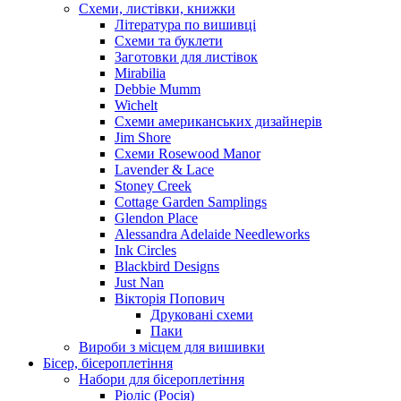
Схеми, листівки, книжки
Література по вишивці
Схеми та буклети
Заготовки для листівок
Mirabilia
Debbie Mumm
Wichelt
Схеми американських дизайнерів
Jim Shore
Cхеми Rosewood Manor
Lavender & Lace
Stoney Creek
Cottage Garden Samplings
Glendon Place
Alessandra Adelaide Needleworks
Ink Circles
Blackbird Designs
Just Nan
Вікторія Попович
Друковані схеми
Паки
Вироби з місцем для вишивки
Бісер, бісероплетіння
Набори для бісероплетіння
Ріоліс (Росія)