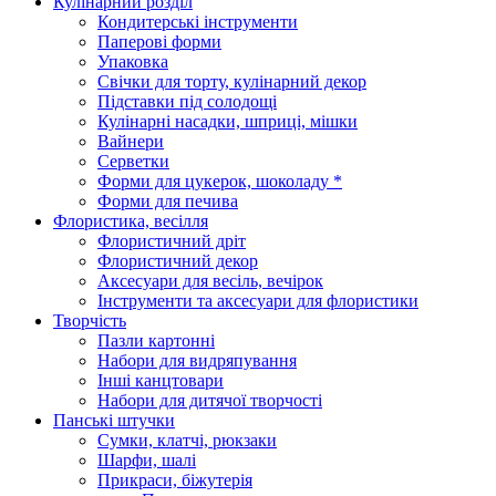
Кулінарний розділ
Кондитерські інструменти
Паперові форми
Упаковка
Свічки для торту, кулінарний декор
Підставки під солодощі
Кулінарні насадки, шприці, мішки
Вайнери
Серветки
Форми для цукерок, шоколаду *
Форми для печива
Флористика, весілля
Флористичний дріт
Флористичний декор
Аксесуари для весіль, вечірок
Інструменти та аксесуари для флористики
Творчість
Пазли картонні
Набори для видряпування
Інші канцтовари
Набори для дитячої творчості
Панські штучки
Сумки, клатчі, рюкзаки
Шарфи, шалі
Прикраси, біжутерія