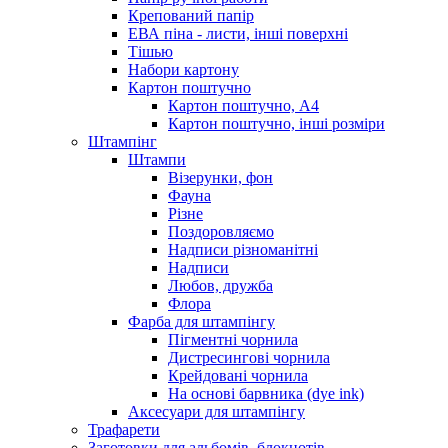
Крепований папір
ЕВА піна - листи, інші поверхні
Тішью
Набори картону
Картон поштучно
Картон поштучно, А4
Картон поштучно, інші розміри
Штампінг
Штампи
Візерунки, фон
Фауна
Різне
Поздоровляємо
Надписи різноманітні
Надписи
Любов, дружба
Флора
Фарба для штампінгу
Пігментні чорнила
Дистресингові чорнила
Крейдовані чорнила
На основі барвника (dye ink)
Аксесуари для штампінгу
Трафарети
Заготовки для альбомів, блокнотів