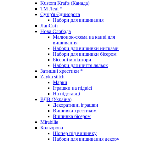
Kustom Krafts (Канада)
ТМ Леді *
Сузір'я Єдинорога
Набори для вишивання
ЛанСвіт
Нова Слобода
Малюнок-схема на канві для
вишивання
Набори для вишивки нитками
Набори для вишивки бісером
Бісерні мініатюри
Набори для шиття ляльок
Затишні хрестики *
Zayka stitch
Марки
Іграшки на підвісі
На підставці
ВДВ (Україна)
Декоративні іграшки
Вишивка хрестиком
Вишивка бісером
Mirabilia
Кольорова
Шопер під вишивку
Набори для вишивання декору