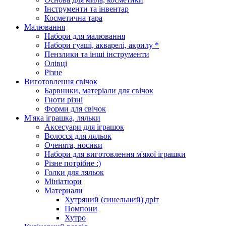
Інструменти та інвентар
Косметична тара
Малювання
Набори для малювання
Набори гуаші, акварелі, акрилу *
Пензлики та інші інструменти
Олівці
Різне
Виготовлення свічок
Барвники, матеріали для свічок
Гноти різні
Форми для свічок
М'яка іграшка, ляльки
Аксесуари для іграшок
Волосся для ляльок
Оченята, носики
Набори для виготовлення м'якої іграшки
Різне потрібне :)
Голки для ляльок
Мініатюри
Материали
Хутряний (синельний) дріт
Помпони
Хутро