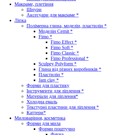
Макраме, плетіння
Шнури
Аксесуари для макраме *
Ліпка
Полімерна глина, моделін, пластилін *
Моделін Cernit *
Fimo *
Fimo Effect *
Fimo Soft *
Fimo Classic *
Fimo Professional *
Sculpey Polyform *
Глина від різних виробників *
Пластилін *
Jam clay *
Форми для пластику
Інструменти для ліплення *
Матеріали для ліплення*
Холодна емаль
Текстурні пластини для ліплення *
Каттери*
Миловаріння, косметика
Форми для мила
Форми поштучно
Фауна