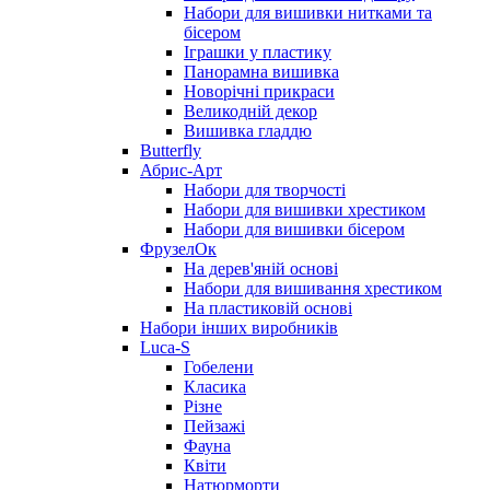
Набори для вишивки нитками та
бісером
Іграшки у пластику
Панорамна вишивка
Новорічні прикраси
Великодній декор
Вишивка гладдю
Butterfly
Абрис-Арт
Набори для творчості
Набори для вишивки хрестиком
Набори для вишивки бісером
ФрузелОк
На дерев'яній основі
Набори для вишивання хрестиком
На пластиковій основі
Набори інших виробників
Luca-S
Гобелени
Класика
Різне
Пейзажі
Фауна
Квіти
Натюрморти