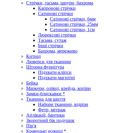
Стрічки, тасьма, шнури, бахрома
Капронові стрічки
Сатинові стрічки
Сатинові стрічки, 6мм
Сатинові стрічки, 25мм
Сатинові стрічки, 1см
Люрексові стрічки
Тасьма, сутаж
Інші стрічки
Бахрома, мереживо
Китиці
Люверси для тканини
Шторна фурнітура
Підхвати-кліпси
Підхвати магнітні
Бейка
Маркери, олівці, крейда, копіри
Замки-блискавки *
Тканина для шиття
Набори тканини, відрізи
Фетр, метраж
Аплікації, бантики
Зворотний бік подушок
Пір'я
Кравецькі ножиці *