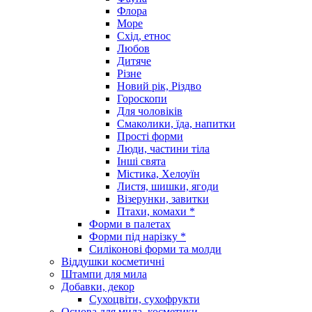
Флора
Море
Схід, етнос
Любов
Дитяче
Різне
Новий рік, Різдво
Гороскопи
Для чоловіків
Смаколики, їда, напитки
Прості форми
Люди, частини тіла
Інші свята
Містика, Хелоуїн
Листя, шишки, ягоди
Візерунки, завитки
Птахи, комахи *
Форми в палетах
Форми під нарізку *
Силіконові форми та молди
Віддушки косметичні
Штампи для мила
Добавки, декор
Сухоцвіти, сухофрукти
Основа для мила, косметики