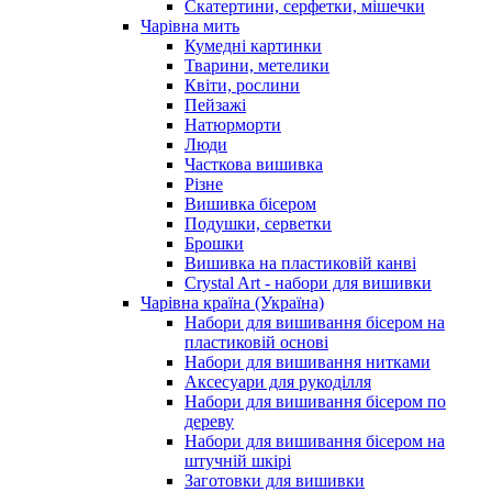
Скатертини, серфетки, мішечки
Чарiвна мить
Кумедні картинки
Тварини, метелики
Квіти, рослини
Пейзажі
Натюрморти
Люди
Часткова вишивка
Різне
Вишивка бісером
Подушки, серветки
Брошки
Вишивка на пластиковій канві
Crystal Art - набори для вишивки
Чарівна країна (Україна)
Набори для вишивання бісером на
пластиковій основі
Набори для вишивання нитками
Аксесуари для рукоділля
Набори для вишивання бісером по
дереву
Набори для вишивання бісером на
штучній шкірі
Заготовки для вишивки