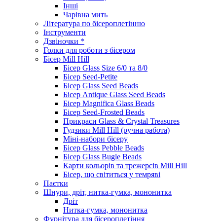
Інші
Чарівна мить
Література по бісероплетінню
Інструменти
Дзвіночки *
Голки для роботи з бісером
Бісер Mill Hill
Бісер Glass Size 6/0 та 8/0
Бісер Seed-Petite
Бісер Glass Seed Beads
Бісер Antique Glass Seed Beads
Бісер Magnifica Glass Beads
Бісер Seed-Frosted Beads
Прикраси Glass & Crystal Treasures
Гудзики Mill Hill (ручна работа)
Міні-набори бісеру
Бісер Glass Pebble Beads
Бісер Glass Bugle Beads
Карти кольорів та трежерсів Mill Hill
Бісер, що світиться у темряві
Паєтки
Шнури, дріт, нитка-гумка, мононитка
Дріт
Нитка-гумка, мононитка
Фурнітура для бісероплетіння