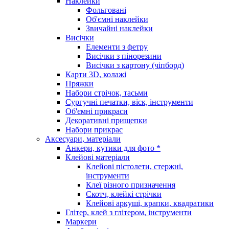
Наклейки
Фольговані
Об'ємні наклейки
Звичайні наклейки
Висічки
Елементи з фетру
Висічки з пінорезини
Висічки з картону (чіпборд)
Карти 3D, колажі
Пряжки
Набори стрічок, тасьми
Сургучні печатки, віск, інструменти
Об'ємні прикраси
Декоративні прищепки
Набори прикрас
Аксесуари, матеріали
Анкери, кутики для фото *
Клейові матеріали
Клейові пістолети, стержні,
інструменти
Клеї різного призначення
Скотч, клейкі стрічки
Клейові аркуші, крапки, квадратики
Глітер, клей з глітером, інструменти
Маркери