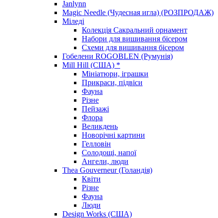
Janlynn
Magic Needle (Чудесная игла) (РОЗПРОДАЖ)
Міледі
Колекція Сакральний орнамент
Набори для вишивання бісером
Схеми для вишивання бісером
Гобелени ROGOBLEN (Румунія)
Mill Hill (США) *
Мініатюри, іграшки
Прикраси, підвіси
Фауна
Різне
Пейзажі
Флора
Великдень
Новорічні картини
Гелловін
Солодощі, напої
Ангели, люди
Thea Gouverneur (Голандія)
Квіти
Різне
Фауна
Люди
Design Works (США)