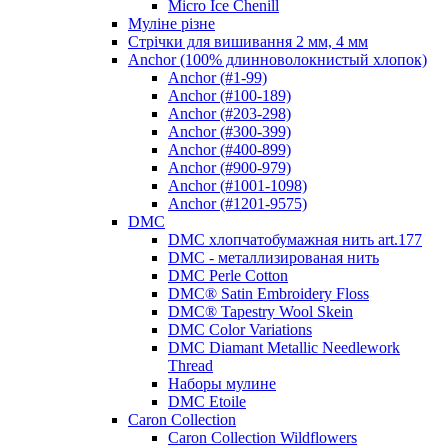
Micro Ice Chenill
Муліне різне
Стрічки для вишивання 2 мм, 4 мм
Anchor (100% длинноволокнистый хлопок)
Anchor (#1-99)
Anchor (#100-189)
Anchor (#203-298)
Anchor (#300-399)
Anchor (#400-899)
Anchor (#900-979)
Anchor (#1001-1098)
Anchor (#1201-9575)
DMC
DMC хлопчатобумажная нить art.177
DMC - металлизированая нить
DMC Perle Cotton
DMC® Satin Embroidery Floss
DMC® Tapestry Wool Skein
DMC Color Variations
DMC Diamant Metallic Needlework
Thread
Наборы мулине
DMC Etoile
Caron Collection
Caron Collection Wildflowers