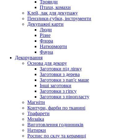
Троянди
Птахи, комахи
Клей, лак для декупажу
Пензлики-губки, інструменти
Декупажні карти
Люди
Різне
Флора
Натюрморти
Фауна
Декорування
Основа для декору
Заготовки під ліпку
Заготовки з дерева
Заготовки з пап'є маше
Інші заготовки
Заготовки з гіпсу
Заготовки з пінопласту
Магніти
Контури, фарби по тканині
Трафарети
Мозаїка
Виготовлення годинників
Натирки
Роспис по склу та керамиці