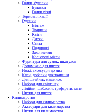
Голки, булавки
Булавки
Голки різні
Термоаплікації
Гудзики
Вінтаж
Тварини
Квіти
Дитячі
Свята
Подорожі
Захоплення
Кольорові мікси
Фурнітура для сумок, шкатулок
Допоміжне для шиття
Ножі, аксесуари до них
Клей, добавки для тканини
Для швейних машинок
Набори для квілтінгу
Лінійки, шаблони, трафарети, мати
Нитки для шиття
Килимарство
Набори для килимарства
Аксесуари для килимарства
Нитки для килимарства