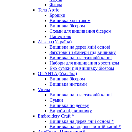
Флора
Тела Артіс
Брошки
Вишивка хрестиком
Вишивка бісером
Схеми для вишивання бісером
Папертоль
Alisena (Україна)
Вишивка на дерев'яній основі
Заготовки з фанери під вишивку
Вишивка на пластиковій канві
Набори для вишивання хрестиком
Еко-сумки під вишивку бісером
OLANTA (Україна)
Вишивка бісером
Вишивка нитками
Virena
Вишивка на пластиковій канві
Сумки
Вишивка по дереву
Вироби під вишивку
Embroidery Craft *
Вишивка на дерев'яній основі *
Вишивка на водорозчинній канві *
АртСоло - Натхнення *