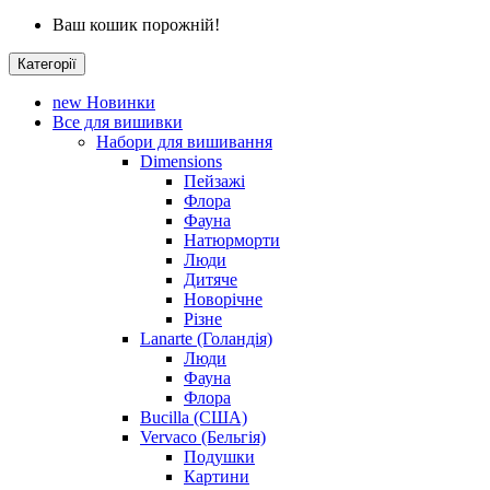
Ваш кошик порожній!
Категорії
new
Новинки
Все для вишивки
Набори для вишивання
Dimensions
Пейзажі
Флора
Фауна
Натюрморти
Люди
Дитяче
Новорічне
Різне
Lanarte (Голандія)
Люди
Фауна
Флора
Bucilla (США)
Vervaco (Бельгія)
Подушки
Картини