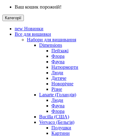
Ваш кошик порожній!
Категорії
new
Новинки
Все для вишивки
Набори для вишивання
Dimensions
Пейзажі
Флора
Фауна
Натюрморти
Люди
Дитяче
Новорічне
Різне
Lanarte (Голандія)
Люди
Фауна
Флора
Bucilla (США)
Vervaco (Бельгія)
Подушки
Картини