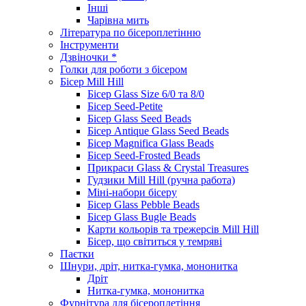
Інші
Чарівна мить
Література по бісероплетінню
Інструменти
Дзвіночки *
Голки для роботи з бісером
Бісер Mill Hill
Бісер Glass Size 6/0 та 8/0
Бісер Seed-Petite
Бісер Glass Seed Beads
Бісер Antique Glass Seed Beads
Бісер Magnifica Glass Beads
Бісер Seed-Frosted Beads
Прикраси Glass & Crystal Treasures
Гудзики Mill Hill (ручна работа)
Міні-набори бісеру
Бісер Glass Pebble Beads
Бісер Glass Bugle Beads
Карти кольорів та трежерсів Mill Hill
Бісер, що світиться у темряві
Паєтки
Шнури, дріт, нитка-гумка, мононитка
Дріт
Нитка-гумка, мононитка
Фурнітура для бісероплетіння