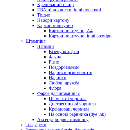
Крепований папір
ЕВА піна - листи, інші поверхні
Тішью
Набори картону
Картон поштучно
Картон поштучно, А4
Картон поштучно, інші розміри
Штампінг
Штампи
Візерунки, фон
Фауна
Різне
Поздоровляємо
Надписи різноманітні
Надписи
Любов, дружба
Флора
Фарба для штампінгу
Пігментні чорнила
Дистресингові чорнила
Крейдовані чорнила
На основі барвника (dye ink)
Аксесуари для штампінгу
Трафарети
Заготовки для альбомів, блокнотів