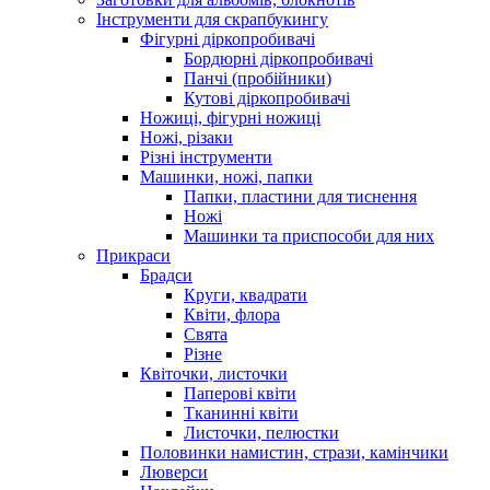
Інструменти для скрапбукингу
Фігурні діркопробивачі
Бордюрні діркопробивачі
Панчі (пробійники)
Кутові діркопробивачі
Ножиці, фігурні ножиці
Ножі, різаки
Різні інструменти
Машинки, ножі, папки
Папки, пластини для тиснення
Ножі
Машинки та приспособи для них
Прикраси
Брадси
Круги, квадрати
Квіти, флора
Свята
Різне
Квіточки, листочки
Паперові квіти
Тканинні квіти
Листочки, пелюстки
Половинки намистин, стрази, камінчики
Люверси