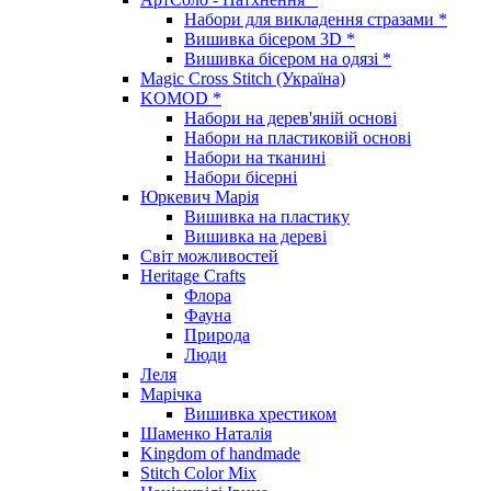
Набори для викладення стразами *
Вишивка бісером 3D *
Вишивка бісером на одязі *
Magic Cross Stitch (Україна)
KOMOD *
Набори на дерев'яній основі
Набори на пластиковій основі
Набори на тканині
Набори бісерні
Юркевич Марія
Вишивка на пластику
Вишивка на дереві
Світ можливостей
Heritage Crafts
Флора
Фауна
Природа
Люди
Леля
Марічка
Вишивка хрестиком
Шаменко Наталія
Kingdom of handmade
Stitch Color Mix