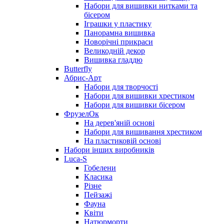
Набори для вишивки нитками та
бісером
Іграшки у пластику
Панорамна вишивка
Новорічні прикраси
Великодній декор
Вишивка гладдю
Butterfly
Абрис-Арт
Набори для творчості
Набори для вишивки хрестиком
Набори для вишивки бісером
ФрузелОк
На дерев'яній основі
Набори для вишивання хрестиком
На пластиковій основі
Набори інших виробників
Luca-S
Гобелени
Класика
Різне
Пейзажі
Фауна
Квіти
Натюрморти