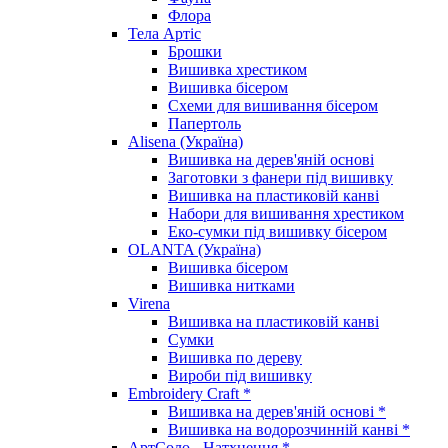
Флора
Тела Артіс
Брошки
Вишивка хрестиком
Вишивка бісером
Схеми для вишивання бісером
Папертоль
Alisena (Україна)
Вишивка на дерев'яній основі
Заготовки з фанери під вишивку
Вишивка на пластиковій канві
Набори для вишивання хрестиком
Еко-сумки під вишивку бісером
OLANTA (Україна)
Вишивка бісером
Вишивка нитками
Virena
Вишивка на пластиковій канві
Сумки
Вишивка по дереву
Вироби під вишивку
Embroidery Craft *
Вишивка на дерев'яній основі *
Вишивка на водорозчинній канві *
АртСоло - Натхнення *