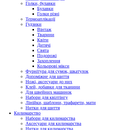
Голки, булавки
Булавки
Голки різні
Термоаплікації
Гудзики
Вінтаж
Тварини
Квіти
Дитячі
Свята
Подорожі
Захоплення
Кольорові мікси
Фурнітура для сумок, шкатулок
Допоміжне для шиття
Ножі, аксесуари до них
Клей, добавки для тканини
Для швейних машинок
Набори для квілтінгу
Лінійки, шаблони, трафарети, мати
Нитки для шиття
Килимарство
Набори для килимарства
Аксесуари для килимарства
Нитки для килимарства