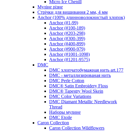
Micro Ice Chenill
Муліне різне
Стрічки для вишивання 2 мм, 4 мм
Anchor (100% длинноволокнистый хлопок)
Anchor (#1-99)
Anchor (#100-189)
Anchor (#203-298)
Anchor (#300-399)
Anchor (#400-899)
Anchor (#900-979)
Anchor (#1001-1098)
Anchor (#1201-9575)
DMC
DMC хлопчатобумажная нить art.177
DMC - металлизированая нить
DMC Perle Cotton
DMC® Satin Embroidery Floss
DMC® Tapestry Wool Skein
DMC Color Variations
DMC Diamant Metallic Needlework
Thread
Наборы мулине
DMC Etoile
Caron Collection
Caron Collection Wildflowers