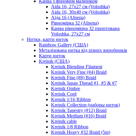
Канва з фоновим малюнком
Aida 16, 27х27 см (Voloshka)
Aida 16, 30х40 см (Voloshka)
Аїда 16 (Alisena)
Рівномірка 32 (Alisena)
Канва рівномірна 32 принтована
Voloshka, 27х27 см
Нитки, карти ниток
Rainbow Gallery (США)
Металізована нитка від різних виробників
Карти ниток
Kreinik (США)
Kreinik Blending Filament
Kreinik Very Fine (#4) Braid
Kreinik Fine (#8) Braid
Kreinik Japan Thread #1, #5 & #7
Kreinik Ombre
Kreinik Cord
Kreinik 1/16 Ribbon
Kreinik Collection (наборы ниток)
Kreinik Tapestry (#12) Braid
Kreinik Medium (#16) Braid
Kreinik cable
Kreinik 1/8 Ribbon
Kreinik Heavy #32 Braid (5m)