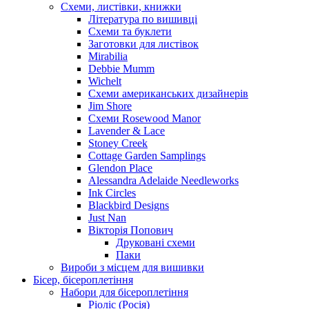
Схеми, листівки, книжки
Література по вишивці
Схеми та буклети
Заготовки для листівок
Mirabilia
Debbie Mumm
Wichelt
Схеми американських дизайнерів
Jim Shore
Cхеми Rosewood Manor
Lavender & Lace
Stoney Creek
Cottage Garden Samplings
Glendon Place
Alessandra Adelaide Needleworks
Ink Circles
Blackbird Designs
Just Nan
Вікторія Попович
Друковані схеми
Паки
Вироби з місцем для вишивки
Бісер, бісероплетіння
Набори для бісероплетіння
Ріоліс (Росія)