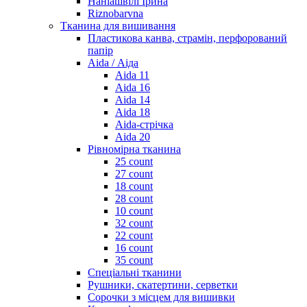
Наніашвілі Ірина
Riznobarvna
Тканина для вишивання
Пластикова канва, страмін, перфорований
папір
Aida / Аіда
Aida 11
Aida 16
Aida 14
Aida 18
Aida-стрічка
Aida 20
Рівномірна тканина
25 count
27 count
18 count
28 count
10 count
32 count
22 count
16 count
35 count
Спеціальні тканини
Рушники, скатертини, серветки
Сорочки з місцем для вишивки