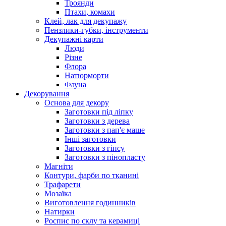
Троянди
Птахи, комахи
Клей, лак для декупажу
Пензлики-губки, інструменти
Декупажні карти
Люди
Різне
Флора
Натюрморти
Фауна
Декорування
Основа для декору
Заготовки під ліпку
Заготовки з дерева
Заготовки з пап'є маше
Інші заготовки
Заготовки з гіпсу
Заготовки з пінопласту
Магніти
Контури, фарби по тканині
Трафарети
Мозаїка
Виготовлення годинників
Натирки
Роспис по склу та керамиці