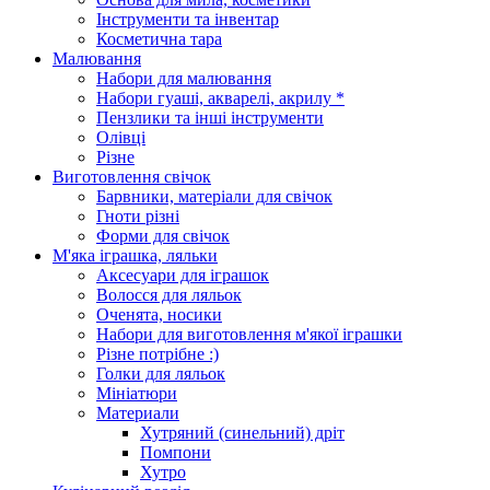
Інструменти та інвентар
Косметична тара
Малювання
Набори для малювання
Набори гуаші, акварелі, акрилу *
Пензлики та інші інструменти
Олівці
Різне
Виготовлення свічок
Барвники, матеріали для свічок
Гноти різні
Форми для свічок
М'яка іграшка, ляльки
Аксесуари для іграшок
Волосся для ляльок
Оченята, носики
Набори для виготовлення м'якої іграшки
Різне потрібне :)
Голки для ляльок
Мініатюри
Материали
Хутряний (синельний) дріт
Помпони
Хутро