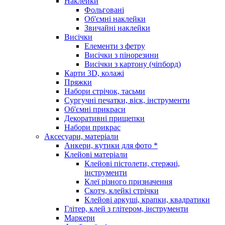
Наклейки
Фольговані
Об'ємні наклейки
Звичайні наклейки
Висічки
Елементи з фетру
Висічки з пінорезини
Висічки з картону (чіпборд)
Карти 3D, колажі
Пряжки
Набори стрічок, тасьми
Сургучні печатки, віск, інструменти
Об'ємні прикраси
Декоративні прищепки
Набори прикрас
Аксесуари, матеріали
Анкери, кутики для фото *
Клейові матеріали
Клейові пістолети, стержні,
інструменти
Клеї різного призначення
Скотч, клейкі стрічки
Клейові аркуші, крапки, квадратики
Глітер, клей з глітером, інструменти
Маркери