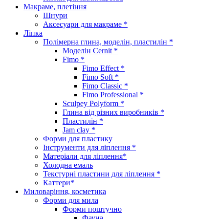
Макраме, плетіння
Шнури
Аксесуари для макраме *
Ліпка
Полімерна глина, моделін, пластилін *
Моделін Cernit *
Fimo *
Fimo Effect *
Fimo Soft *
Fimo Classic *
Fimo Professional *
Sculpey Polyform *
Глина від різних виробників *
Пластилін *
Jam clay *
Форми для пластику
Інструменти для ліплення *
Матеріали для ліплення*
Холодна емаль
Текстурні пластини для ліплення *
Каттери*
Миловаріння, косметика
Форми для мила
Форми поштучно
Фауна