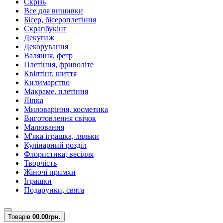
Скрізь
Все для вишивки
Бісер, бісероплетіння
Скрапбукінг
Декупаж
Декорування
Валяння, фетр
Плетіння, фриволіте
Квілтінг, шиття
Килимарство
Макраме, плетіння
Ліпка
Миловаріння, косметика
Виготовлення свічок
Малювання
М'яка іграшка, ляльки
Кулінарний розділ
Флористика, весілля
Творчість
Жіночі примхи
Іграшки
Подарунки, свята
Товарів
0
0.00грн.