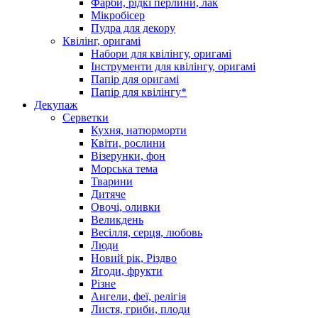
Фарби, рідкі перлини, лак
Мікробісер
Пудра для декору
Квілінг, оригамі
Набори для квілінгу, оригамі
Інструменти для квілінгу, оригамі
Папір для оригамі
Папір для квілінгу*
Декупаж
Серветки
Кухня, натюрморти
Квіти, рослини
Візерунки, фон
Морська тема
Тварини
Дитяче
Овочі, оливки
Великдень
Весілля, серця, любовь
Люди
Новий рік, Різдво
Ягоди, фрукти
Різне
Ангели, феї, релігія
Листя, гриби, плоди