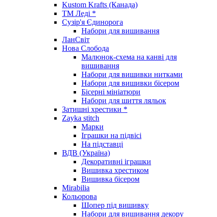
Kustom Krafts (Канада)
ТМ Леді *
Сузір'я Єдинорога
Набори для вишивання
ЛанСвіт
Нова Слобода
Малюнок-схема на канві для
вишивання
Набори для вишивки нитками
Набори для вишивки бісером
Бісерні мініатюри
Набори для шиття ляльок
Затишні хрестики *
Zayka stitch
Марки
Іграшки на підвісі
На підставці
ВДВ (Україна)
Декоративні іграшки
Вишивка хрестиком
Вишивка бісером
Mirabilia
Кольорова
Шопер під вишивку
Набори для вишивання декору