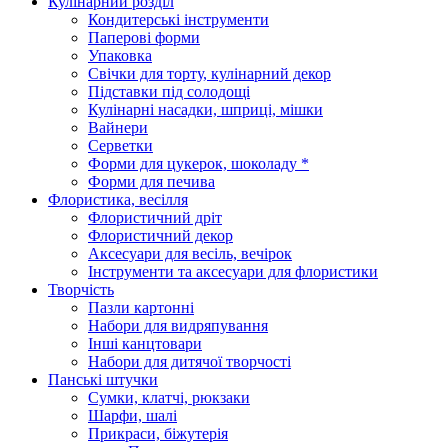
Кулінарний розділ
Кондитерські інструменти
Паперові форми
Упаковка
Свічки для торту, кулінарний декор
Підставки під солодощі
Кулінарні насадки, шприці, мішки
Вайнери
Серветки
Форми для цукерок, шоколаду *
Форми для печива
Флористика, весілля
Флористичний дріт
Флористичний декор
Аксесуари для весіль, вечірок
Інструменти та аксесуари для флористики
Творчість
Пазли картонні
Набори для видряпування
Інші канцтовари
Набори для дитячої творчості
Панські штучки
Сумки, клатчі, рюкзаки
Шарфи, шалі
Прикраси, біжутерія