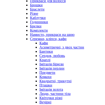
Прикраси для волосся
Брошки
Браслети
Різне
Каблучки
Годинники
Брелки
Комплекти
Намисто, прикраси на шию
Сережки, кліпси, кафи
Кафи
Асиметричні, з двох частин
Бантики
Сердця, любовь
Краплі
Імітація бірюзи
Імітація перлин
Предмети
Комахи
Квадратні, трикутні
Пташки
Імітація золота
Люди, частини тіла
Квіточки різні
Вечірні