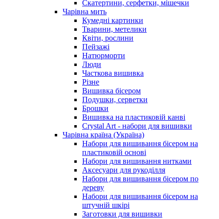
Скатертини, серфетки, мішечки
Чарiвна мить
Кумедні картинки
Тварини, метелики
Квіти, рослини
Пейзажі
Натюрморти
Люди
Часткова вишивка
Різне
Вишивка бісером
Подушки, серветки
Брошки
Вишивка на пластиковій канві
Crystal Art - набори для вишивки
Чарівна країна (Україна)
Набори для вишивання бісером на
пластиковій основі
Набори для вишивання нитками
Аксесуари для рукоділля
Набори для вишивання бісером по
дереву
Набори для вишивання бісером на
штучній шкірі
Заготовки для вишивки