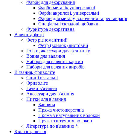
Фарби для декорування
Фарби металік універсальні
Фарби акрилові, універсальні
Фарби для металу, золочення та реставрації
Спеціальні складові, добавки
Фурнітура декоративна
Валяння, фетр
Фетр різноманітний
Фетр (войлок) листовий
Голки, аксесуари для фелтингу
Вовна для валяння
Набори для валяння картин
Набори для валяння виробів
В'язання, фриволіте
Спиці в'язальні
Фриволіте
Гачки в'язальні
Аксесуари для в'язання
Нитки для в'язання
Бавовна
Пряжа чистошерстяна
Пряжа з натуральних волокон
Пряжа з штучних волокон
Література по в'язанню *
Квілтінг, шиття