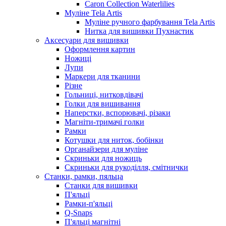
Caron Collection Waterlilies
Муліне Tela Artis
Муліне ручного фарбування Tela Artis
Нитка для вишивки Пухнастик
Аксесуари для вишивки
Оформлення картин
Ножиці
Лупи
Маркери для тканини
Різне
Гольниці, нитковдівачі
Голки для вишивання
Наперстки, вспорювачі, різаки
Магніти-тримачі голки
Рамки
Котушки для ниток, бобінки
Органайзери для муліне
Скриньки для ножиць
Скриньки для рукоділля, смітнички
Станки, рамки, пяльца
Станки для вишивки
П'яльці
Рамки-п'яльці
Q-Snaps
П'яльці магнітні