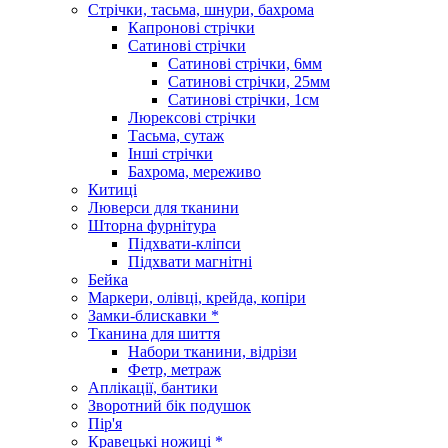
Стрічки, тасьма, шнури, бахрома
Капронові стрічки
Сатинові стрічки
Сатинові стрічки, 6мм
Сатинові стрічки, 25мм
Сатинові стрічки, 1см
Люрексові стрічки
Тасьма, сутаж
Інші стрічки
Бахрома, мереживо
Китиці
Люверси для тканини
Шторна фурнітура
Підхвати-кліпси
Підхвати магнітні
Бейка
Маркери, олівці, крейда, копіри
Замки-блискавки *
Тканина для шиття
Набори тканини, відрізи
Фетр, метраж
Аплікації, бантики
Зворотний бік подушок
Пір'я
Кравецькі ножиці *