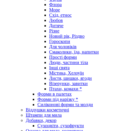
Флора
Море
Схід, етнос
Любов
Дитяче
Різне
Новий рік, Різдво
Гороскопи
Для чоловіків
Смаколики, їда, напитки
Прості форми
Люди, частини тіла
Інші свята
Містика, Хелоуїн
Листя, шишки, ягоди
Візерунки, завитки
Птахи, комахи *
Форми в палетах
Форми під нарізку *
Силіконові форми та молди
Віддушки косметичні
Штампи для мила
Добавки, декор
Сухоцвіти, сухофрукти
Основа для мила, косметики