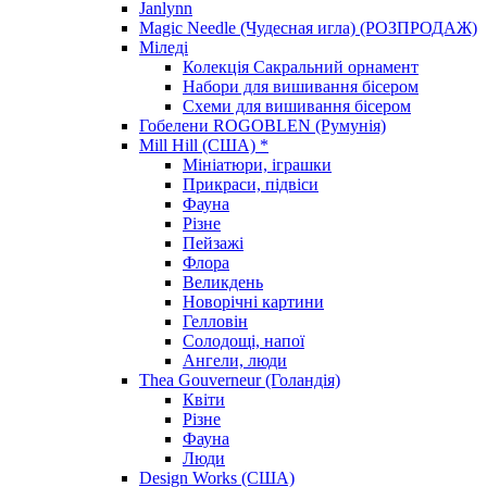
Janlynn
Magic Needle (Чудесная игла) (РОЗПРОДАЖ)
Міледі
Колекція Сакральний орнамент
Набори для вишивання бісером
Схеми для вишивання бісером
Гобелени ROGOBLEN (Румунія)
Mill Hill (США) *
Мініатюри, іграшки
Прикраси, підвіси
Фауна
Різне
Пейзажі
Флора
Великдень
Новорічні картини
Гелловін
Солодощі, напої
Ангели, люди
Thea Gouverneur (Голандія)
Квіти
Різне
Фауна
Люди
Design Works (США)