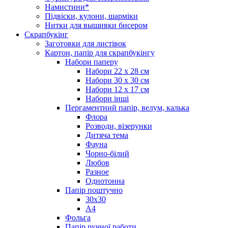
Намистини*
Підвіски, кулони, шарміки
Нитки для вышивки бисером
Скрапбукінг
Заготовки для листівок
Картон, папір для скрапбукінгу
Набори паперу
Набори 22 х 28 см
Набори 30 х 30 см
Набори 12 х 17 см
Набори інші
Пергаментний папір, велум, калька
Флора
Розводи, візерунки
Дитяча тема
Фауна
Чорно-білий
Любов
Разное
Однотонна
Папір поштучно
30х30
А4
Фольга
Папір ручної работи