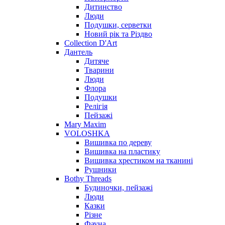
Дитинство
Люди
Подушки, серветки
Новий рік та Різдво
Collection D'Art
Дантель
Дитяче
Тварини
Люди
Флора
Подушки
Релігія
Пейзажі
Mary Maxim
VOLOSHKA
Вишивка по дереву
Вишивка на пластику
Вишивка хрестиком на тканині
Рушники
Bothy Threads
Будиночки, пейзажі
Люди
Казки
Різне
Фауна