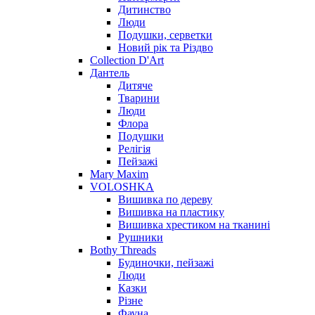
Дитинство
Люди
Подушки, серветки
Новий рік та Різдво
Collection D'Art
Дантель
Дитяче
Тварини
Люди
Флора
Подушки
Релігія
Пейзажі
Mary Maxim
VOLOSHKA
Вишивка по дереву
Вишивка на пластику
Вишивка хрестиком на тканині
Рушники
Bothy Threads
Будиночки, пейзажі
Люди
Казки
Різне
Фауна