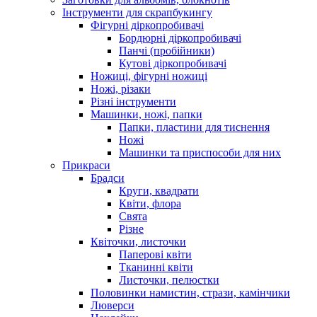
Інструменти для скрапбукингу
Фігурні діркопробивачі
Бордюрні діркопробивачі
Панчі (пробійники)
Кутові діркопробивачі
Ножиці, фігурні ножиці
Ножі, різаки
Різні інструменти
Машинки, ножі, папки
Папки, пластини для тиснення
Ножі
Машинки та приспособи для них
Прикраси
Брадси
Круги, квадрати
Квіти, флора
Свята
Різне
Квіточки, листочки
Паперові квіти
Тканинні квіти
Листочки, пелюстки
Половинки намистин, стрази, камінчики
Люверси