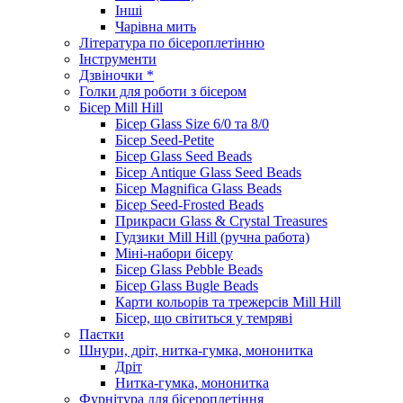
Інші
Чарівна мить
Література по бісероплетінню
Інструменти
Дзвіночки *
Голки для роботи з бісером
Бісер Mill Hill
Бісер Glass Size 6/0 та 8/0
Бісер Seed-Petite
Бісер Glass Seed Beads
Бісер Antique Glass Seed Beads
Бісер Magnifica Glass Beads
Бісер Seed-Frosted Beads
Прикраси Glass & Crystal Treasures
Гудзики Mill Hill (ручна работа)
Міні-набори бісеру
Бісер Glass Pebble Beads
Бісер Glass Bugle Beads
Карти кольорів та трежерсів Mill Hill
Бісер, що світиться у темряві
Паєтки
Шнури, дріт, нитка-гумка, мононитка
Дріт
Нитка-гумка, мононитка
Фурнітура для бісероплетіння