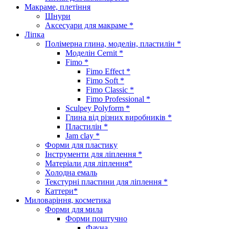
Макраме, плетіння
Шнури
Аксесуари для макраме *
Ліпка
Полімерна глина, моделін, пластилін *
Моделін Cernit *
Fimo *
Fimo Effect *
Fimo Soft *
Fimo Classic *
Fimo Professional *
Sculpey Polyform *
Глина від різних виробників *
Пластилін *
Jam clay *
Форми для пластику
Інструменти для ліплення *
Матеріали для ліплення*
Холодна емаль
Текстурні пластини для ліплення *
Каттери*
Миловаріння, косметика
Форми для мила
Форми поштучно
Фауна