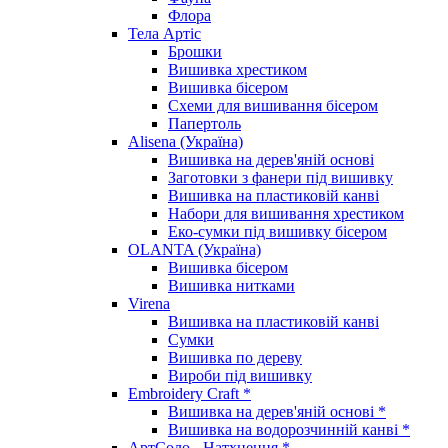
Флора
Тела Артіс
Брошки
Вишивка хрестиком
Вишивка бісером
Схеми для вишивання бісером
Папертоль
Alisena (Україна)
Вишивка на дерев'яній основі
Заготовки з фанери під вишивку
Вишивка на пластиковій канві
Набори для вишивання хрестиком
Еко-сумки під вишивку бісером
OLANTA (Україна)
Вишивка бісером
Вишивка нитками
Virena
Вишивка на пластиковій канві
Сумки
Вишивка по дереву
Вироби під вишивку
Embroidery Craft *
Вишивка на дерев'яній основі *
Вишивка на водорозчинній канві *
АртСоло - Натхнення *