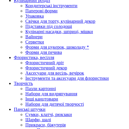
Кулінарний розділ
Кондитерські інструменти
Паперові форми
Упаковка
Свічки для торту, кулінарний декор
Підставки під солодощі
Кулінарні насадки, шприці, мішки
Вайнери
Серветки
Форми для цукерок, шоколаду *
Форми для печива
Флористика, весілля
Флористичний дріт
Флористичний декор
Аксесуари для весіль, вечірок
Інструменти та аксесуари для флористики
Творчість
Пазли картонні
Набори для видряпування
Інші канцтовари
Набори для дитячої творчості
Панські штучки
Сумки, клатчі, рюкзаки
Шарфи, шалі
Прикраси, біжутерія