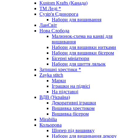
Kustom Krafts (Канада)
ТМ Леді *
Сузір'я Єдинорога
Набори для вишивання
ЛанСвіт
Нова Слобода
Малюнок-схема на канві для
вишивання
Набори для вишивки нитками
Набори для вишивки бісером
Бісерні мініатюри
Набори для шиття ляльок
Затишні хрестики *
Zayka stitch
Марки
Іграшки на підвісі
На підставці
ВДВ (Україна)
Декоративні іграшки
Вишивка хрестиком
Вишивка бісером
Mirabilia
Кольорова
Шопер під вишивку
Набори для вишивання декору