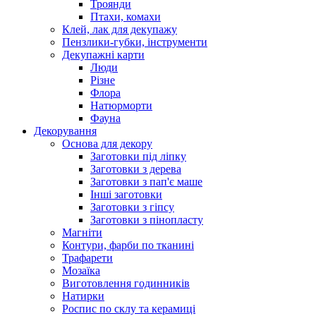
Троянди
Птахи, комахи
Клей, лак для декупажу
Пензлики-губки, інструменти
Декупажні карти
Люди
Різне
Флора
Натюрморти
Фауна
Декорування
Основа для декору
Заготовки під ліпку
Заготовки з дерева
Заготовки з пап'є маше
Інші заготовки
Заготовки з гіпсу
Заготовки з пінопласту
Магніти
Контури, фарби по тканині
Трафарети
Мозаїка
Виготовлення годинників
Натирки
Роспис по склу та керамиці