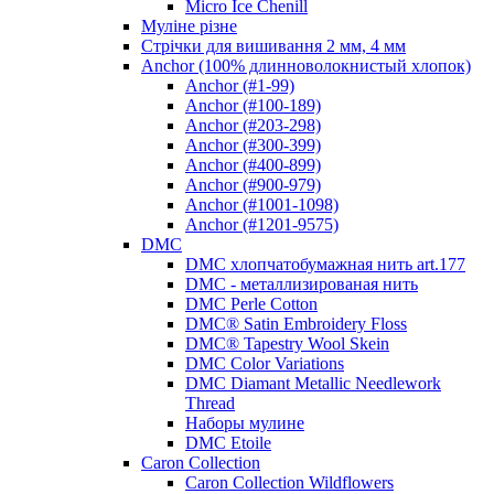
Micro Ice Chenill
Муліне різне
Стрічки для вишивання 2 мм, 4 мм
Anchor (100% длинноволокнистый хлопок)
Anchor (#1-99)
Anchor (#100-189)
Anchor (#203-298)
Anchor (#300-399)
Anchor (#400-899)
Anchor (#900-979)
Anchor (#1001-1098)
Anchor (#1201-9575)
DMC
DMC хлопчатобумажная нить art.177
DMC - металлизированая нить
DMC Perle Cotton
DMC® Satin Embroidery Floss
DMC® Tapestry Wool Skein
DMC Color Variations
DMC Diamant Metallic Needlework
Thread
Наборы мулине
DMC Etoile
Caron Collection
Caron Collection Wildflowers