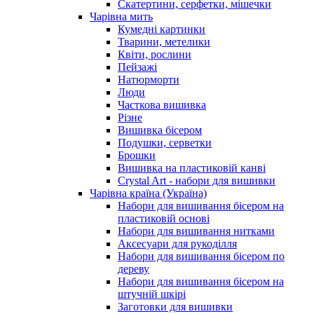
Скатертини, серфетки, мішечки
Чарiвна мить
Кумедні картинки
Тварини, метелики
Квіти, рослини
Пейзажі
Натюрморти
Люди
Часткова вишивка
Різне
Вишивка бісером
Подушки, серветки
Брошки
Вишивка на пластиковій канві
Crystal Art - набори для вишивки
Чарівна країна (Україна)
Набори для вишивання бісером на
пластиковій основі
Набори для вишивання нитками
Аксесуари для рукоділля
Набори для вишивання бісером по
дереву
Набори для вишивання бісером на
штучній шкірі
Заготовки для вишивки