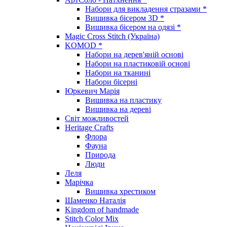
Набори для викладення стразами *
Вишивка бісером 3D *
Вишивка бісером на одязі *
Magic Cross Stitch (Україна)
KOMOD *
Набори на дерев'яній основі
Набори на пластиковій основі
Набори на тканині
Набори бісерні
Юркевич Марія
Вишивка на пластику
Вишивка на дереві
Світ можливостей
Heritage Crafts
Флора
Фауна
Природа
Люди
Леля
Марічка
Вишивка хрестиком
Шаменко Наталія
Kingdom of handmade
Stitch Color Mix