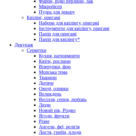
Фарби, рідкі перлини, лак
Мікробісер
Пудра для декору
Квілінг, оригамі
Набори для квілінгу, оригамі
Інструменти для квілінгу, оригамі
Папір для оригамі
Папір для квілінгу*
Декупаж
Серветки
Кухня, натюрморти
Квіти, рослини
Візерунки, фон
Морська тема
Тварини
Дитяче
Овочі, оливки
Великдень
Весілля, серця, любовь
Люди
Новий рік, Різдво
Ягоди, фрукти
Різне
Ангели, феї, релігія
Листя, гриби, плоди