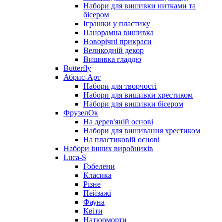
Набори для вишивки нитками та
бісером
Іграшки у пластику
Панорамна вишивка
Новорічні прикраси
Великодній декор
Вишивка гладдю
Butterfly
Абрис-Арт
Набори для творчості
Набори для вишивки хрестиком
Набори для вишивки бісером
ФрузелОк
На дерев'яній основі
Набори для вишивання хрестиком
На пластиковій основі
Набори інших виробників
Luca-S
Гобелени
Класика
Різне
Пейзажі
Фауна
Квіти
Натюрморти