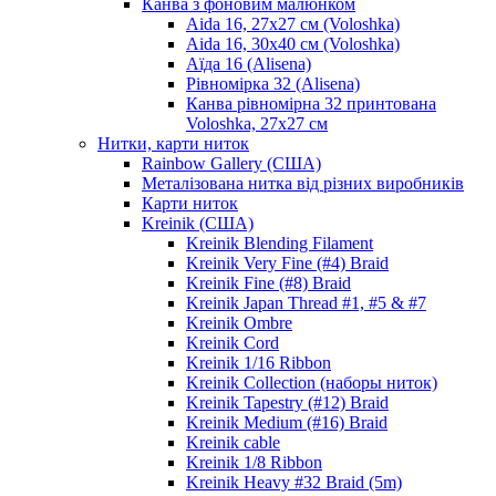
Канва з фоновим малюнком
Aida 16, 27х27 см (Voloshka)
Aida 16, 30х40 см (Voloshka)
Аїда 16 (Alisena)
Рівномірка 32 (Alisena)
Канва рівномірна 32 принтована
Voloshka, 27х27 см
Нитки, карти ниток
Rainbow Gallery (США)
Металізована нитка від різних виробників
Карти ниток
Kreinik (США)
Kreinik Blending Filament
Kreinik Very Fine (#4) Braid
Kreinik Fine (#8) Braid
Kreinik Japan Thread #1, #5 & #7
Kreinik Ombre
Kreinik Cord
Kreinik 1/16 Ribbon
Kreinik Collection (наборы ниток)
Kreinik Tapestry (#12) Braid
Kreinik Medium (#16) Braid
Kreinik cable
Kreinik 1/8 Ribbon
Kreinik Heavy #32 Braid (5m)