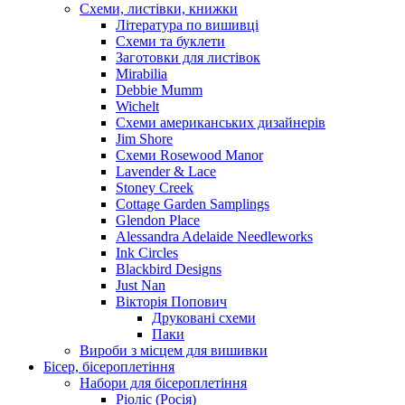
Схеми, листівки, книжки
Література по вишивці
Схеми та буклети
Заготовки для листівок
Mirabilia
Debbie Mumm
Wichelt
Схеми американських дизайнерів
Jim Shore
Cхеми Rosewood Manor
Lavender & Lace
Stoney Creek
Cottage Garden Samplings
Glendon Place
Alessandra Adelaide Needleworks
Ink Circles
Blackbird Designs
Just Nan
Вікторія Попович
Друковані схеми
Паки
Вироби з місцем для вишивки
Бісер, бісероплетіння
Набори для бісероплетіння
Ріоліс (Росія)