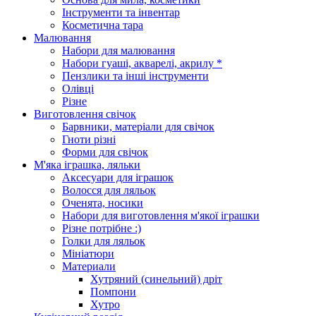
Інструменти та інвентар
Косметична тара
Малювання
Набори для малювання
Набори гуаші, акварелі, акрилу *
Пензлики та інші інструменти
Олівці
Різне
Виготовлення свічок
Барвники, матеріали для свічок
Гноти різні
Форми для свічок
М'яка іграшка, ляльки
Аксесуари для іграшок
Волосся для ляльок
Оченята, носики
Набори для виготовлення м'якої іграшки
Різне потрібне :)
Голки для ляльок
Мініатюри
Материали
Хутряний (синельний) дріт
Помпони
Хутро