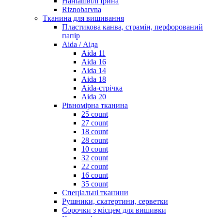
Наніашвілі Ірина
Riznobarvna
Тканина для вишивання
Пластикова канва, страмін, перфорований
папір
Aida / Аіда
Aida 11
Aida 16
Aida 14
Aida 18
Aida-стрічка
Aida 20
Рівномірна тканина
25 count
27 count
18 count
28 count
10 count
32 count
22 count
16 count
35 count
Спеціальні тканини
Рушники, скатертини, серветки
Сорочки з місцем для вишивки