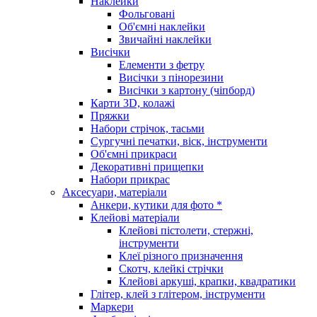
Наклейки
Фольговані
Об'ємні наклейки
Звичайні наклейки
Висічки
Елементи з фетру
Висічки з пінорезини
Висічки з картону (чіпборд)
Карти 3D, колажі
Пряжки
Набори стрічок, тасьми
Сургучні печатки, віск, інструменти
Об'ємні прикраси
Декоративні прищепки
Набори прикрас
Аксесуари, матеріали
Анкери, кутики для фото *
Клейові матеріали
Клейові пістолети, стержні,
інструменти
Клеї різного призначення
Скотч, клейкі стрічки
Клейові аркуші, крапки, квадратики
Глітер, клей з глітером, інструменти
Маркери