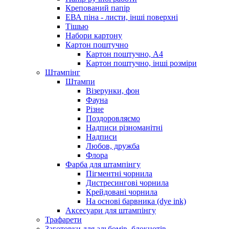
Крепований папір
ЕВА піна - листи, інші поверхні
Тішью
Набори картону
Картон поштучно
Картон поштучно, А4
Картон поштучно, інші розміри
Штампінг
Штампи
Візерунки, фон
Фауна
Різне
Поздоровляємо
Надписи різноманітні
Надписи
Любов, дружба
Флора
Фарба для штампінгу
Пігментні чорнила
Дистресингові чорнила
Крейдовані чорнила
На основі барвника (dye ink)
Аксесуари для штампінгу
Трафарети
Заготовки для альбомів, блокнотів