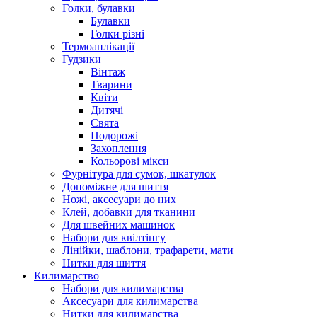
Голки, булавки
Булавки
Голки різні
Термоаплікації
Гудзики
Вінтаж
Тварини
Квіти
Дитячі
Свята
Подорожі
Захоплення
Кольорові мікси
Фурнітура для сумок, шкатулок
Допоміжне для шиття
Ножі, аксесуари до них
Клей, добавки для тканини
Для швейних машинок
Набори для квілтінгу
Лінійки, шаблони, трафарети, мати
Нитки для шиття
Килимарство
Набори для килимарства
Аксесуари для килимарства
Нитки для килимарства