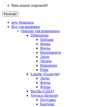
Ваш кошик порожній!
Категорії
new
Новинки
Все для вишивки
Набори для вишивання
Dimensions
Пейзажі
Флора
Фауна
Натюрморти
Люди
Дитяче
Новорічне
Різне
Lanarte (Голандія)
Люди
Фауна
Флора
Bucilla (США)
Vervaco (Бельгія)
Подушки
Картини