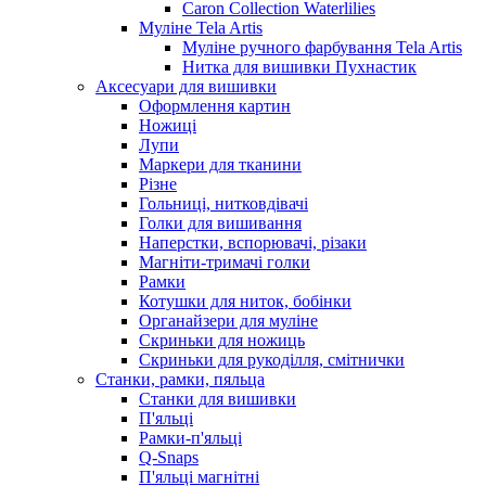
Caron Collection Waterlilies
Муліне Tela Artis
Муліне ручного фарбування Tela Artis
Нитка для вишивки Пухнастик
Аксесуари для вишивки
Оформлення картин
Ножиці
Лупи
Маркери для тканини
Різне
Гольниці, нитковдівачі
Голки для вишивання
Наперстки, вспорювачі, різаки
Магніти-тримачі голки
Рамки
Котушки для ниток, бобінки
Органайзери для муліне
Скриньки для ножиць
Скриньки для рукоділля, смітнички
Станки, рамки, пяльца
Станки для вишивки
П'яльці
Рамки-п'яльці
Q-Snaps
П'яльці магнітні