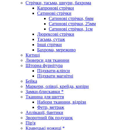
Стрічки, тасьма, шнури, бахрома
Капронові стрічки
Сатинові стрічки
Сатинові стрічки, 6мм
Сатинові стрічки, 25мм
Сатинові стрічки, 1см
Люрексові стрічки
Тасьма, сутаж
Інші стрічки
Бахрома, мереживо
Китиці
Люверси для тканини
Шторна фурнітура
Підхвати-кліпси
Підхвати магнітні
Бейка
Маркери, олівці, крейда, копіри
Замки-блискавки *
Тканина для шиття
Набори тканини, відрізи
Фетр, метраж
Аплікації, бантики
Зворотний бік подушок
Пір'я
Кравецькі ножиці *