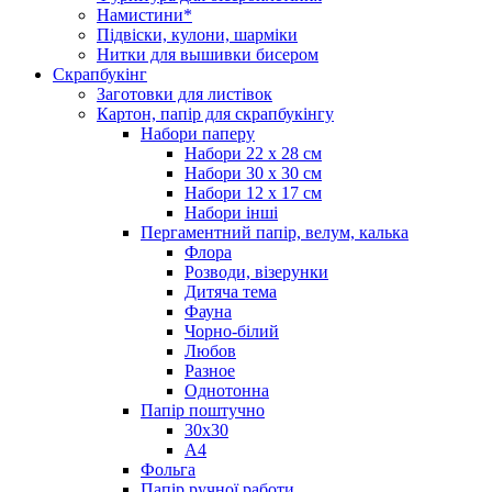
Намистини*
Підвіски, кулони, шарміки
Нитки для вышивки бисером
Скрапбукінг
Заготовки для листівок
Картон, папір для скрапбукінгу
Набори паперу
Набори 22 х 28 см
Набори 30 х 30 см
Набори 12 х 17 см
Набори інші
Пергаментний папір, велум, калька
Флора
Розводи, візерунки
Дитяча тема
Фауна
Чорно-білий
Любов
Разное
Однотонна
Папір поштучно
30х30
А4
Фольга
Папір ручної работи