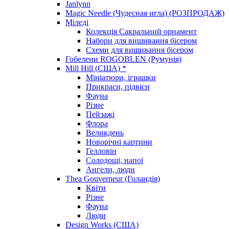
Janlynn
Magic Needle (Чудесная игла) (РОЗПРОДАЖ)
Міледі
Колекція Сакральний орнамент
Набори для вишивання бісером
Схеми для вишивання бісером
Гобелени ROGOBLEN (Румунія)
Mill Hill (США) *
Мініатюри, іграшки
Прикраси, підвіси
Фауна
Різне
Пейзажі
Флора
Великдень
Новорічні картини
Гелловін
Солодощі, напої
Ангели, люди
Thea Gouverneur (Голандія)
Квіти
Різне
Фауна
Люди
Design Works (США)