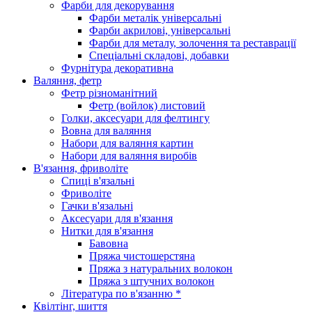
Фарби для декорування
Фарби металік універсальні
Фарби акрилові, універсальні
Фарби для металу, золочення та реставрації
Спеціальні складові, добавки
Фурнітура декоративна
Валяння, фетр
Фетр різноманітний
Фетр (войлок) листовий
Голки, аксесуари для фелтингу
Вовна для валяння
Набори для валяння картин
Набори для валяння виробів
В'язання, фриволіте
Спиці в'язальні
Фриволіте
Гачки в'язальні
Аксесуари для в'язання
Нитки для в'язання
Бавовна
Пряжа чистошерстяна
Пряжа з натуральних волокон
Пряжа з штучних волокон
Література по в'язанню *
Квілтінг, шиття