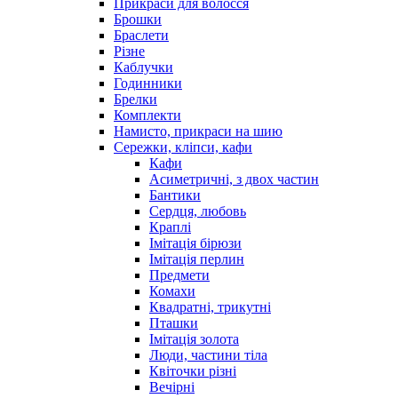
Прикраси для волосся
Брошки
Браслети
Різне
Каблучки
Годинники
Брелки
Комплекти
Намисто, прикраси на шию
Сережки, кліпси, кафи
Кафи
Асиметричні, з двох частин
Бантики
Сердця, любовь
Краплі
Імітація бірюзи
Імітація перлин
Предмети
Комахи
Квадратні, трикутні
Пташки
Імітація золота
Люди, частини тіла
Квіточки різні
Вечірні