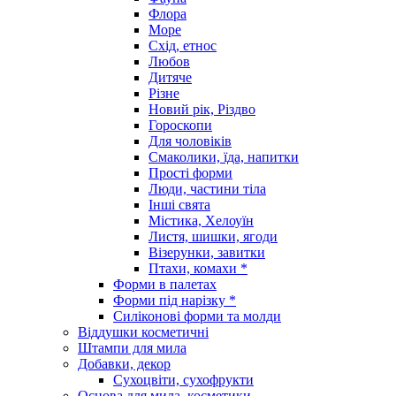
Флора
Море
Схід, етнос
Любов
Дитяче
Різне
Новий рік, Різдво
Гороскопи
Для чоловіків
Смаколики, їда, напитки
Прості форми
Люди, частини тіла
Інші свята
Містика, Хелоуїн
Листя, шишки, ягоди
Візерунки, завитки
Птахи, комахи *
Форми в палетах
Форми під нарізку *
Силіконові форми та молди
Віддушки косметичні
Штампи для мила
Добавки, декор
Сухоцвіти, сухофрукти
Основа для мила, косметики