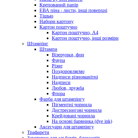
Крепований папір
ЕВА піна - листи, інші поверхні
Тішью
Набори картону
Картон поштучно
Картон поштучно, А4
Картон поштучно, інші розміри
Штампінг
Штампи
Візерунки, фон
Фауна
Різне
Поздоровляємо
Надписи різноманітні
Надписи
Любов, дружба
Флора
Фарба для штампінгу
Пігментні чорнила
Дистресингові чорнила
Крейдовані чорнила
На основі барвника (dye ink)
Аксесуари для штампінгу
Трафарети
Заготовки для альбомів, блокнотів