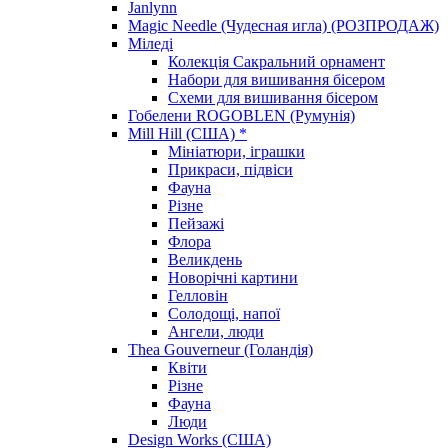
Janlynn
Magic Needle (Чудесная игла) (РОЗПРОДАЖ)
Міледі
Колекція Сакральний орнамент
Набори для вишивання бісером
Схеми для вишивання бісером
Гобелени ROGOBLEN (Румунія)
Mill Hill (США) *
Мініатюри, іграшки
Прикраси, підвіси
Фауна
Різне
Пейзажі
Флора
Великдень
Новорічні картини
Гелловін
Солодощі, напої
Ангели, люди
Thea Gouverneur (Голандія)
Квіти
Різне
Фауна
Люди
Design Works (США)