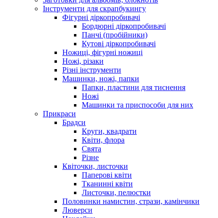
Інструменти для скрапбукингу
Фігурні діркопробивачі
Бордюрні діркопробивачі
Панчі (пробійники)
Кутові діркопробивачі
Ножиці, фігурні ножиці
Ножі, різаки
Різні інструменти
Машинки, ножі, папки
Папки, пластини для тиснення
Ножі
Машинки та приспособи для них
Прикраси
Брадси
Круги, квадрати
Квіти, флора
Свята
Різне
Квіточки, листочки
Паперові квіти
Тканинні квіти
Листочки, пелюстки
Половинки намистин, стрази, камінчики
Люверси