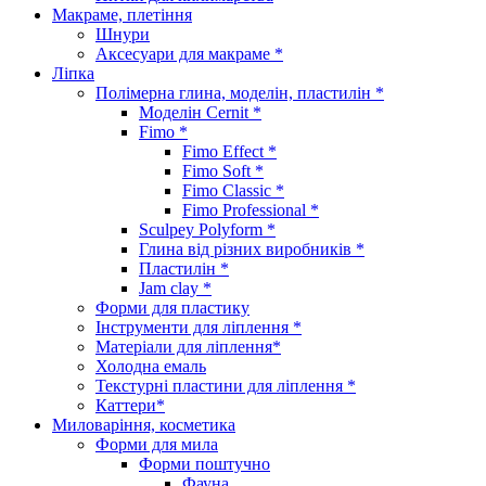
Макраме, плетіння
Шнури
Аксесуари для макраме *
Ліпка
Полімерна глина, моделін, пластилін *
Моделін Cernit *
Fimo *
Fimo Effect *
Fimo Soft *
Fimo Classic *
Fimo Professional *
Sculpey Polyform *
Глина від різних виробників *
Пластилін *
Jam clay *
Форми для пластику
Інструменти для ліплення *
Матеріали для ліплення*
Холодна емаль
Текстурні пластини для ліплення *
Каттери*
Миловаріння, косметика
Форми для мила
Форми поштучно
Фауна