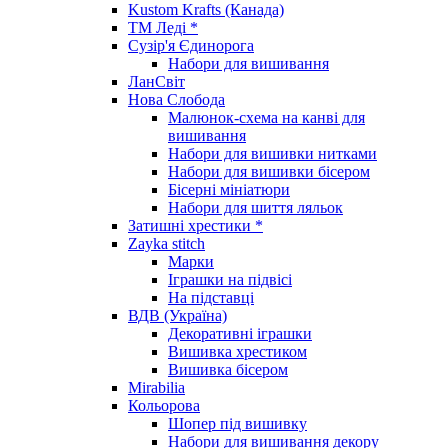
Kustom Krafts (Канада)
ТМ Леді *
Сузір'я Єдинорога
Набори для вишивання
ЛанСвіт
Нова Слобода
Малюнок-схема на канві для
вишивання
Набори для вишивки нитками
Набори для вишивки бісером
Бісерні мініатюри
Набори для шиття ляльок
Затишні хрестики *
Zayka stitch
Марки
Іграшки на підвісі
На підставці
ВДВ (Україна)
Декоративні іграшки
Вишивка хрестиком
Вишивка бісером
Mirabilia
Кольорова
Шопер під вишивку
Набори для вишивання декору