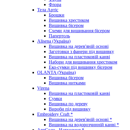
Флора
Тела Артіс
Брошки
Вишивка хрестиком
Вишивка бісером
Схеми для вишивання бісером
Папертоль
Alisena (Україна)
Вишивка на дерев'яній основі
Заготовки з фанери під вишивку
Вишивка на пластиковій канві
Набори для вишивання хрестиком
Еко-сумки під вишивку бісером
OLANTA (Україна)
Вишивка бісером
Вишивка нитками
Virena
Вишивка на пластиковій канві
Сумки
Вишивка по дереву
Вироби під вишивку
Embroidery Craft *
Вишивка на дерев'яній основі *
Вишивка на водорозчинній канві *
АртСоло - Натхнення *