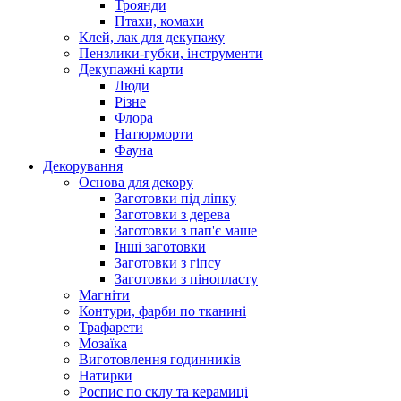
Троянди
Птахи, комахи
Клей, лак для декупажу
Пензлики-губки, інструменти
Декупажні карти
Люди
Різне
Флора
Натюрморти
Фауна
Декорування
Основа для декору
Заготовки під ліпку
Заготовки з дерева
Заготовки з пап'є маше
Інші заготовки
Заготовки з гіпсу
Заготовки з пінопласту
Магніти
Контури, фарби по тканині
Трафарети
Мозаїка
Виготовлення годинників
Натирки
Роспис по склу та керамиці