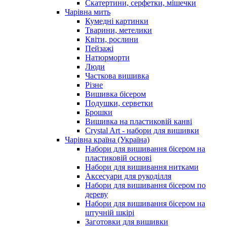
Скатертини, серфетки, мішечки
Чарiвна мить
Кумедні картинки
Тварини, метелики
Квіти, рослини
Пейзажі
Натюрморти
Люди
Часткова вишивка
Різне
Вишивка бісером
Подушки, серветки
Брошки
Вишивка на пластиковій канві
Crystal Art - набори для вишивки
Чарівна країна (Україна)
Набори для вишивання бісером на
пластиковій основі
Набори для вишивання нитками
Аксесуари для рукоділля
Набори для вишивання бісером по
дереву
Набори для вишивання бісером на
штучній шкірі
Заготовки для вишивки