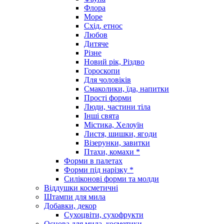
Флора
Море
Схід, етнос
Любов
Дитяче
Різне
Новий рік, Різдво
Гороскопи
Для чоловіків
Смаколики, їда, напитки
Прості форми
Люди, частини тіла
Інші свята
Містика, Хелоуїн
Листя, шишки, ягоди
Візерунки, завитки
Птахи, комахи *
Форми в палетах
Форми під нарізку *
Силіконові форми та молди
Віддушки косметичні
Штампи для мила
Добавки, декор
Сухоцвіти, сухофрукти
Основа для мила, косметики