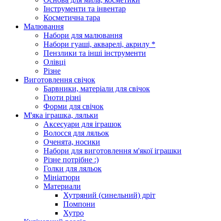
Інструменти та інвентар
Косметична тара
Малювання
Набори для малювання
Набори гуаші, акварелі, акрилу *
Пензлики та інші інструменти
Олівці
Різне
Виготовлення свічок
Барвники, матеріали для свічок
Гноти різні
Форми для свічок
М'яка іграшка, ляльки
Аксесуари для іграшок
Волосся для ляльок
Оченята, носики
Набори для виготовлення м'якої іграшки
Різне потрібне :)
Голки для ляльок
Мініатюри
Материали
Хутряний (синельний) дріт
Помпони
Хутро