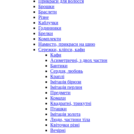
Прикраси для волосся
Брошки
Браслети
Різне
Каблучки
Годинники
Брелки
Комплекти
Намисто, прикраси на шию
Сережки, кліпси, кафи
Кафи
Асиметричні, з двох частин
Бантики
Сердця, любовь
Краплі
Імітація бірюзи
Імітація перлин
Предмети
Комахи
Квадратні, трикутні
Пташки
Імітація золота
Люди, частини тіла
Квіточки різні
Вечірні