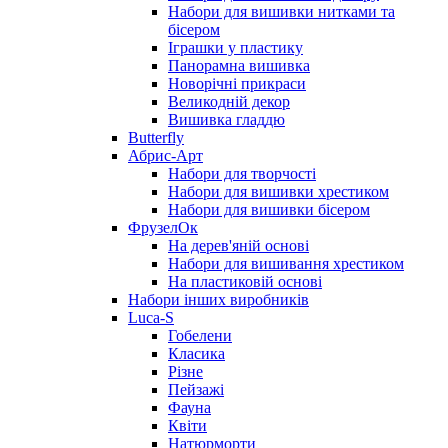
Набори для вишивки нитками та
бісером
Іграшки у пластику
Панорамна вишивка
Новорічні прикраси
Великодній декор
Вишивка гладдю
Butterfly
Абрис-Арт
Набори для творчості
Набори для вишивки хрестиком
Набори для вишивки бісером
ФрузелОк
На дерев'яній основі
Набори для вишивання хрестиком
На пластиковій основі
Набори інших виробників
Luca-S
Гобелени
Класика
Різне
Пейзажі
Фауна
Квіти
Натюрморти