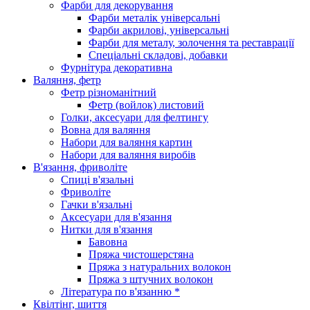
Фарби для декорування
Фарби металік універсальні
Фарби акрилові, універсальні
Фарби для металу, золочення та реставрації
Спеціальні складові, добавки
Фурнітура декоративна
Валяння, фетр
Фетр різноманітний
Фетр (войлок) листовий
Голки, аксесуари для фелтингу
Вовна для валяння
Набори для валяння картин
Набори для валяння виробів
В'язання, фриволіте
Спиці в'язальні
Фриволіте
Гачки в'язальні
Аксесуари для в'язання
Нитки для в'язання
Бавовна
Пряжа чистошерстяна
Пряжа з натуральних волокон
Пряжа з штучних волокон
Література по в'язанню *
Квілтінг, шиття