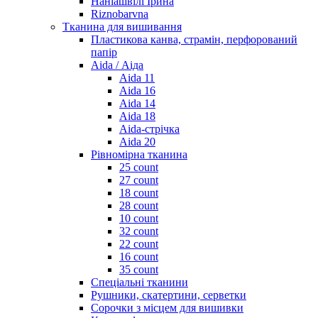
Наніашвілі Ірина
Riznobarvna
Тканина для вишивання
Пластикова канва, страмін, перфорований
папір
Aida / Аіда
Aida 11
Aida 16
Aida 14
Aida 18
Aida-стрічка
Aida 20
Рівномірна тканина
25 count
27 count
18 count
28 count
10 count
32 count
22 count
16 count
35 count
Спеціальні тканини
Рушники, скатертини, серветки
Сорочки з місцем для вишивки