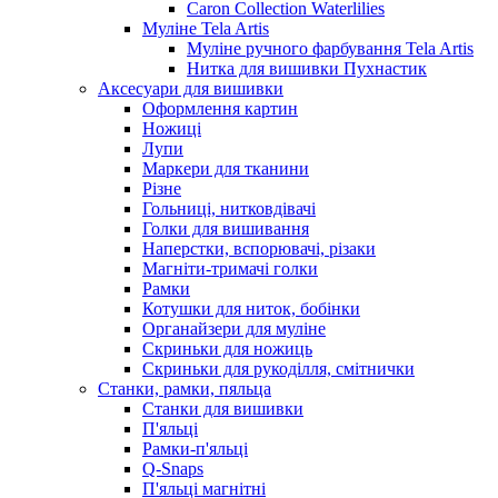
Caron Collection Waterlilies
Муліне Tela Artis
Муліне ручного фарбування Tela Artis
Нитка для вишивки Пухнастик
Аксесуари для вишивки
Оформлення картин
Ножиці
Лупи
Маркери для тканини
Різне
Гольниці, нитковдівачі
Голки для вишивання
Наперстки, вспорювачі, різаки
Магніти-тримачі голки
Рамки
Котушки для ниток, бобінки
Органайзери для муліне
Скриньки для ножиць
Скриньки для рукоділля, смітнички
Станки, рамки, пяльца
Станки для вишивки
П'яльці
Рамки-п'яльці
Q-Snaps
П'яльці магнітні