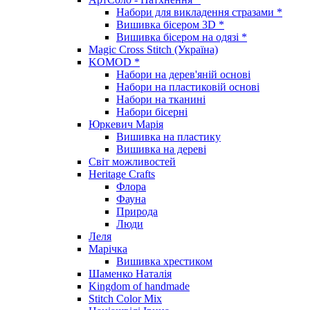
Набори для викладення стразами *
Вишивка бісером 3D *
Вишивка бісером на одязі *
Magic Cross Stitch (Україна)
KOMOD *
Набори на дерев'яній основі
Набори на пластиковій основі
Набори на тканині
Набори бісерні
Юркевич Марія
Вишивка на пластику
Вишивка на дереві
Світ можливостей
Heritage Crafts
Флора
Фауна
Природа
Люди
Леля
Марічка
Вишивка хрестиком
Шаменко Наталія
Kingdom of handmade
Stitch Color Mix