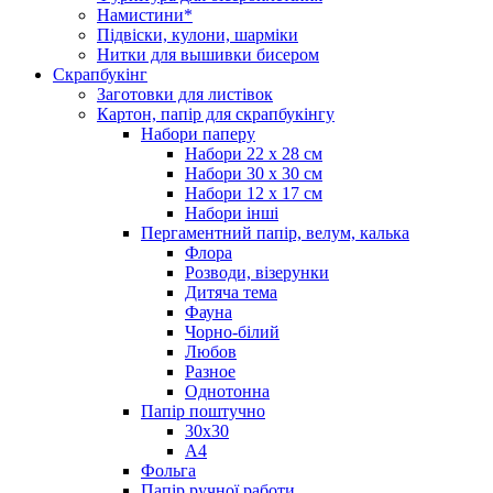
Намистини*
Підвіски, кулони, шарміки
Нитки для вышивки бисером
Скрапбукінг
Заготовки для листівок
Картон, папір для скрапбукінгу
Набори паперу
Набори 22 х 28 см
Набори 30 х 30 см
Набори 12 х 17 см
Набори інші
Пергаментний папір, велум, калька
Флора
Розводи, візерунки
Дитяча тема
Фауна
Чорно-білий
Любов
Разное
Однотонна
Папір поштучно
30х30
А4
Фольга
Папір ручної работи