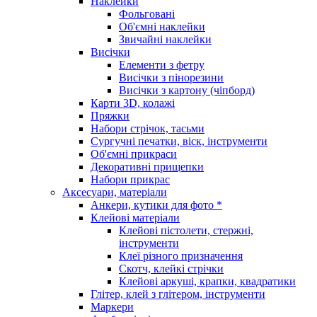
Наклейки
Фольговані
Об'ємні наклейки
Звичайні наклейки
Висічки
Елементи з фетру
Висічки з пінорезини
Висічки з картону (чіпборд)
Карти 3D, колажі
Пряжки
Набори стрічок, тасьми
Сургучні печатки, віск, інструменти
Об'ємні прикраси
Декоративні прищепки
Набори прикрас
Аксесуари, матеріали
Анкери, кутики для фото *
Клейові матеріали
Клейові пістолети, стержні,
інструменти
Клеї різного призначення
Скотч, клейкі стрічки
Клейові аркуші, крапки, квадратики
Глітер, клей з глітером, інструменти
Маркери