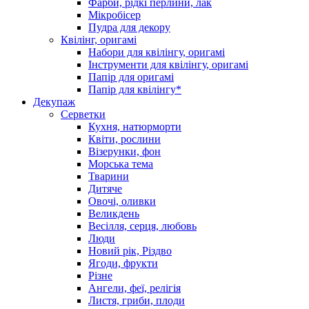
Фарби, рідкі перлини, лак
Мікробісер
Пудра для декору
Квілінг, оригамі
Набори для квілінгу, оригамі
Інструменти для квілінгу, оригамі
Папір для оригамі
Папір для квілінгу*
Декупаж
Серветки
Кухня, натюрморти
Квіти, рослини
Візерунки, фон
Морська тема
Тварини
Дитяче
Овочі, оливки
Великдень
Весілля, серця, любовь
Люди
Новий рік, Різдво
Ягоди, фрукти
Різне
Ангели, феї, релігія
Листя, гриби, плоди