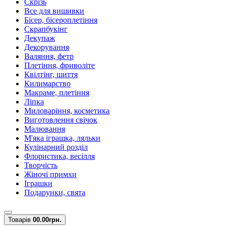
Скрізь
Все для вишивки
Бісер, бісероплетіння
Скрапбукінг
Декупаж
Декорування
Валяння, фетр
Плетіння, фриволіте
Квілтінг, шиття
Килимарство
Макраме, плетіння
Ліпка
Миловаріння, косметика
Виготовлення свічок
Малювання
М'яка іграшка, ляльки
Кулінарний розділ
Флористика, весілля
Творчість
Жіночі примхи
Іграшки
Подарунки, свята
Товарів
0
0.00грн.