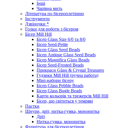
Інші
Чарівна мить
Література по бісероплетінню
Інструменти
Дзвіночки *
Голки для роботи з бісером
Бісер Mill Hill
Бісер Glass Size 6/0 та 8/0
Бісер Seed-Petite
Бісер Glass Seed Beads
Бісер Antique Glass Seed Beads
Бісер Magnifica Glass Beads
Бісер Seed-Frosted Beads
Прикраси Glass & Crystal Treasures
Гудзики Mill Hill (ручна работа)
Міні-набори бісеру
Бісер Glass Pebble Beads
Бісер Glass Bugle Beads
Карти кольорів та трежерсів Mill Hill
Бісер, що світиться у темряві
Паєтки
Шнури, дріт, нитка-гумка, мононитка
Дріт
Нитка-гумка, мононитка
Фурнітура для бісероплетіння