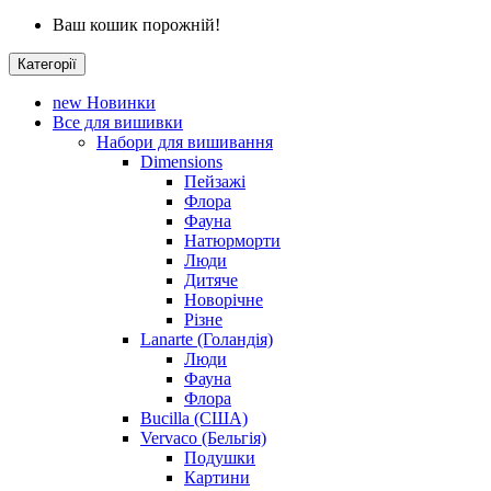
Ваш кошик порожній!
Категорії
new
Новинки
Все для вишивки
Набори для вишивання
Dimensions
Пейзажі
Флора
Фауна
Натюрморти
Люди
Дитяче
Новорічне
Різне
Lanarte (Голандія)
Люди
Фауна
Флора
Bucilla (США)
Vervaco (Бельгія)
Подушки
Картини