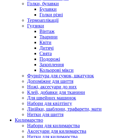
Голки, булавки
Булавки
Голки різні
Термоаплікації
Гудзики
Вінтаж
Тварини
Квіти
Дитячі
Свята
Подорожі
Захоплення
Кольорові мікси
Фурнітура для сумок, шкатулок
Допоміжне для шиття
Ножі, аксесуари до них
Клей, добавки для тканини
Для швейних машинок
Набори для квілтінгу
Лінійки, шаблони, трафарети, мати
Нитки для шиття
Килимарство
Набори для килимарства
Аксесуари для килимарства
Нитки для килимарства