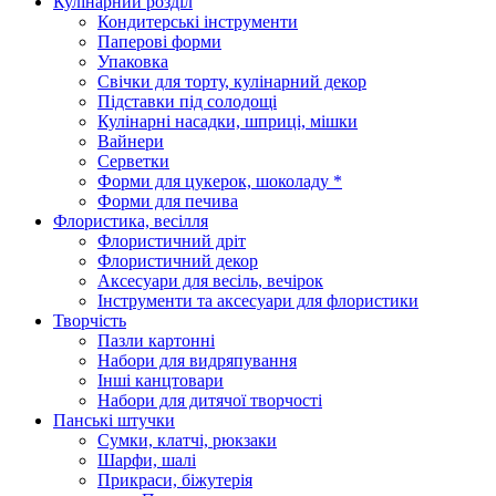
Кулінарний розділ
Кондитерські інструменти
Паперові форми
Упаковка
Свічки для торту, кулінарний декор
Підставки під солодощі
Кулінарні насадки, шприці, мішки
Вайнери
Серветки
Форми для цукерок, шоколаду *
Форми для печива
Флористика, весілля
Флористичний дріт
Флористичний декор
Аксесуари для весіль, вечірок
Інструменти та аксесуари для флористики
Творчість
Пазли картонні
Набори для видряпування
Інші канцтовари
Набори для дитячої творчості
Панські штучки
Сумки, клатчі, рюкзаки
Шарфи, шалі
Прикраси, біжутерія