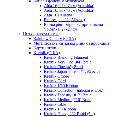
Канва з фоновим малюнком
Aida 16, 27х27 см (Voloshka)
Aida 16, 30х40 см (Voloshka)
Аїда 16 (Alisena)
Рівномірка 32 (Alisena)
Канва рівномірна 32 принтована
Voloshka, 27х27 см
Нитки, карти ниток
Rainbow Gallery (США)
Металізована нитка від різних виробників
Карти ниток
Kreinik (США)
Kreinik Blending Filament
Kreinik Very Fine (#4) Braid
Kreinik Fine (#8) Braid
Kreinik Japan Thread #1, #5 & #7
Kreinik Ombre
Kreinik Cord
Kreinik 1/16 Ribbon
Kreinik Collection (наборы ниток)
Kreinik Tapestry (#12) Braid
Kreinik Medium (#16) Braid
Kreinik cable
Kreinik 1/8 Ribbon
Kreinik Heavy #32 Braid (5m)