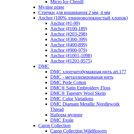
Micro Ice Chenill
Муліне різне
Стрічки для вишивання 2 мм, 4 мм
Anchor (100% длинноволокнистый хлопок)
Anchor (#1-99)
Anchor (#100-189)
Anchor (#203-298)
Anchor (#300-399)
Anchor (#400-899)
Anchor (#900-979)
Anchor (#1001-1098)
Anchor (#1201-9575)
DMC
DMC хлопчатобумажная нить art.177
DMC - металлизированая нить
DMC Perle Cotton
DMC® Satin Embroidery Floss
DMC® Tapestry Wool Skein
DMC Color Variations
DMC Diamant Metallic Needlework
Thread
Наборы мулине
DMC Etoile
Caron Collection
Caron Collection Wildflowers