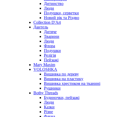
Дитинство
Люди
Подушки, серветки
Новий рік та Різдво
Collection D'Art
Дантель
Дитяче
Тварини
Люди
Флора
Подушки
Релігія
Пейзажі
Mary Maxim
VOLOSHKA
Вишивка по дереву
Вишивка на пластику
Вишивка хрестиком на тканині
Рушники
Bothy Threads
Будиночки, пейзажі
Люди
Казки
Різне
Фауна