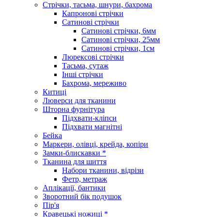
Стрічки, тасьма, шнури, бахрома
Капронові стрічки
Сатинові стрічки
Сатинові стрічки, 6мм
Сатинові стрічки, 25мм
Сатинові стрічки, 1см
Люрексові стрічки
Тасьма, сутаж
Інші стрічки
Бахрома, мереживо
Китиці
Люверси для тканини
Шторна фурнітура
Підхвати-кліпси
Підхвати магнітні
Бейка
Маркери, олівці, крейда, копіри
Замки-блискавки *
Тканина для шиття
Набори тканини, відрізи
Фетр, метраж
Аплікації, бантики
Зворотний бік подушок
Пір'я
Кравецькі ножиці *