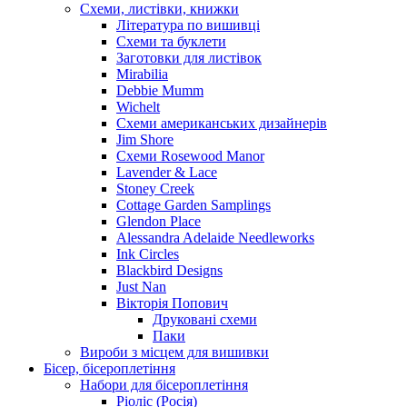
Схеми, листівки, книжки
Література по вишивці
Схеми та буклети
Заготовки для листівок
Mirabilia
Debbie Mumm
Wichelt
Схеми американських дизайнерів
Jim Shore
Cхеми Rosewood Manor
Lavender & Lace
Stoney Creek
Cottage Garden Samplings
Glendon Place
Alessandra Adelaide Needleworks
Ink Circles
Blackbird Designs
Just Nan
Вікторія Попович
Друковані схеми
Паки
Вироби з місцем для вишивки
Бісер, бісероплетіння
Набори для бісероплетіння
Ріоліс (Росія)