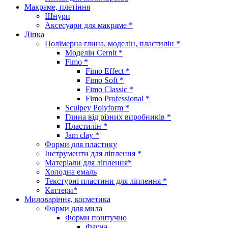
Макраме, плетіння
Шнури
Аксесуари для макраме *
Ліпка
Полімерна глина, моделін, пластилін *
Моделін Cernit *
Fimo *
Fimo Effect *
Fimo Soft *
Fimo Classic *
Fimo Professional *
Sculpey Polyform *
Глина від різних виробників *
Пластилін *
Jam clay *
Форми для пластику
Інструменти для ліплення *
Матеріали для ліплення*
Холодна емаль
Текстурні пластини для ліплення *
Каттери*
Миловаріння, косметика
Форми для мила
Форми поштучно
Фауна