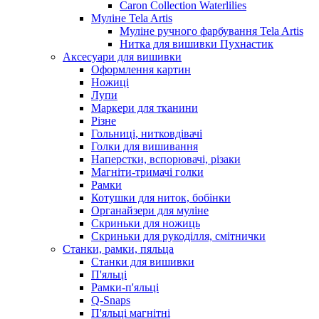
Caron Collection Waterlilies
Муліне Tela Artis
Муліне ручного фарбування Tela Artis
Нитка для вишивки Пухнастик
Аксесуари для вишивки
Оформлення картин
Ножиці
Лупи
Маркери для тканини
Різне
Гольниці, нитковдівачі
Голки для вишивання
Наперстки, вспорювачі, різаки
Магніти-тримачі голки
Рамки
Котушки для ниток, бобінки
Органайзери для муліне
Скриньки для ножиць
Скриньки для рукоділля, смітнички
Станки, рамки, пяльца
Станки для вишивки
П'яльці
Рамки-п'яльці
Q-Snaps
П'яльці магнітні