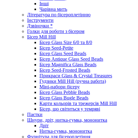
Інші
Чарівна мить
Література по бісероплетінню
Інструменти
Дзвіночки *
Голки для роботи з бісером
Бісер Mill Hill
Бісер Glass Size 6/0 та 8/0
Бісер Seed-Petite
Бісер Glass Seed Beads
Бісер Antique Glass Seed Beads
Бісер Magnifica Glass Beads
Бісер Seed-Frosted Beads
Прикраси Glass & Crystal Treasures
Гудзики Mill Hill (ручна работа)
Міні-набори бісеру
Бісер Glass Pebble Beads
Бісер Glass Bugle Beads
Карти кольорів та трежерсів Mill Hill
Бісер, що світиться у темряві
Паєтки
Шнури, дріт, нитка-гумка, мононитка
Дріт
Нитка-гумка, мононитка
Фурнітура для бісероплетіння