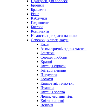
Прикраси для волосся
Брошки
Браслети
Різне
Каблучки
Годинники
Брелки
Комплекти
Намисто, прикраси на шию
Сережки, кліпси, кафи
Кафи
Асиметричні, з двох частин
Бантики
Сердця, любовь
Краплі
Імітація бірюзи
Імітація перлин
Предмети
Комахи
Квадратні, трикутні
Пташки
Імітація золота
Люди, частини тіла
Квіточки різні
Вечірні