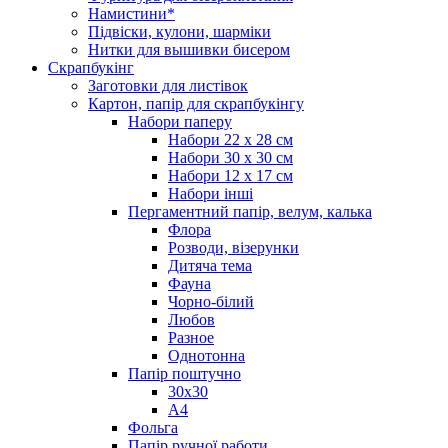
Намистини*
Підвіски, кулони, шарміки
Нитки для вышивки бисером
Скрапбукінг
Заготовки для листівок
Картон, папір для скрапбукінгу
Набори паперу
Набори 22 х 28 см
Набори 30 х 30 см
Набори 12 х 17 см
Набори інші
Пергаментний папір, велум, калька
Флора
Розводи, візерунки
Дитяча тема
Фауна
Чорно-білий
Любов
Разное
Однотонна
Папір поштучно
30х30
А4
Фольга
Папір ручної работи