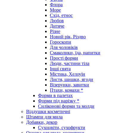
Флора
Море
Схід, етнос
Любов
Дитяче
Різне
Новий рік, Різдво
Гороскопи
Для чоловіків
Смаколики, їда, напитки
Прості форми
Люди, частини тіла
Інші свята
Містика, Хелоуїн
Листя, шишки, ягоди
Візерунки, завитки
Птахи, комахи *
Форми в палетах
Форми під нарізку *
Силіконові форми та молди
Віддушки косметичні
Штампи для мила
Добавки, декор
Сухоцвіти, сухофрукти
Основа для мила, косметики