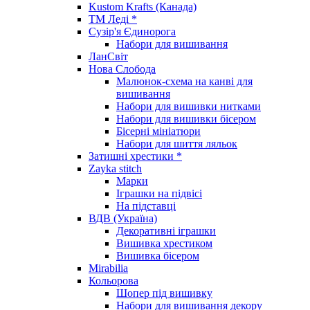
Kustom Krafts (Канада)
ТМ Леді *
Сузір'я Єдинорога
Набори для вишивання
ЛанСвіт
Нова Слобода
Малюнок-схема на канві для
вишивання
Набори для вишивки нитками
Набори для вишивки бісером
Бісерні мініатюри
Набори для шиття ляльок
Затишні хрестики *
Zayka stitch
Марки
Іграшки на підвісі
На підставці
ВДВ (Україна)
Декоративні іграшки
Вишивка хрестиком
Вишивка бісером
Mirabilia
Кольорова
Шопер під вишивку
Набори для вишивання декору