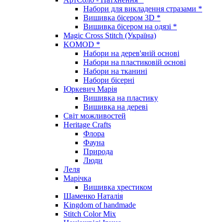
Набори для викладення стразами *
Вишивка бісером 3D *
Вишивка бісером на одязі *
Magic Cross Stitch (Україна)
KOMOD *
Набори на дерев'яній основі
Набори на пластиковій основі
Набори на тканині
Набори бісерні
Юркевич Марія
Вишивка на пластику
Вишивка на дереві
Світ можливостей
Heritage Crafts
Флора
Фауна
Природа
Люди
Леля
Марічка
Вишивка хрестиком
Шаменко Наталія
Kingdom of handmade
Stitch Color Mix