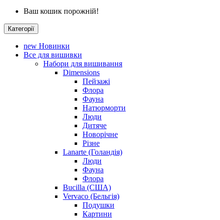
Ваш кошик порожній!
Категорії
new
Новинки
Все для вишивки
Набори для вишивання
Dimensions
Пейзажі
Флора
Фауна
Натюрморти
Люди
Дитяче
Новорічне
Різне
Lanarte (Голандія)
Люди
Фауна
Флора
Bucilla (США)
Vervaco (Бельгія)
Подушки
Картини