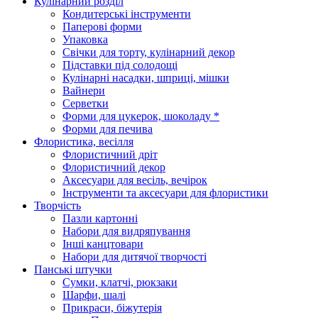
Кулінарний розділ
Кондитерські інструменти
Паперові форми
Упаковка
Свічки для торту, кулінарний декор
Підставки під солодощі
Кулінарні насадки, шприці, мішки
Вайнери
Серветки
Форми для цукерок, шоколаду *
Форми для печива
Флористика, весілля
Флористичний дріт
Флористичний декор
Аксесуари для весіль, вечірок
Інструменти та аксесуари для флористики
Творчість
Пазли картонні
Набори для видряпування
Інші канцтовари
Набори для дитячої творчості
Панські штучки
Сумки, клатчі, рюкзаки
Шарфи, шалі
Прикраси, біжутерія