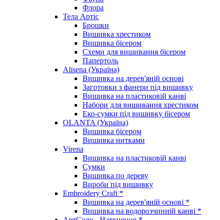
Флора
Тела Артіс
Брошки
Вишивка хрестиком
Вишивка бісером
Схеми для вишивання бісером
Папертоль
Alisena (Україна)
Вишивка на дерев'яній основі
Заготовки з фанери під вишивку
Вишивка на пластиковій канві
Набори для вишивання хрестиком
Еко-сумки під вишивку бісером
OLANTA (Україна)
Вишивка бісером
Вишивка нитками
Virena
Вишивка на пластиковій канві
Сумки
Вишивка по дереву
Вироби під вишивку
Embroidery Craft *
Вишивка на дерев'яній основі *
Вишивка на водорозчинній канві *
АртСоло - Натхнення *