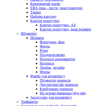
Крепований папір
ЕВА піна - листи, інші поверхні
Тішью
Набори картону
Картон поштучно
Картон поштучно, А4
Картон поштучно, інші розміри
Штампінг
Штампи
Візерунки, фон
Фауна
Різне
Поздоровляємо
Надписи різноманітні
Надписи
Любов, дружба
Флора
Фарба для штампінгу
Пігментні чорнила
Дистресингові чорнила
Крейдовані чорнила
На основі барвника (dye ink)
Аксесуари для штампінгу
Трафарети
Заготовки для альбомів, блокнотів