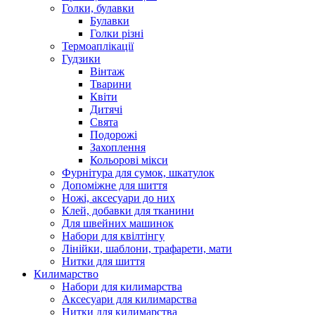
Голки, булавки
Булавки
Голки різні
Термоаплікації
Гудзики
Вінтаж
Тварини
Квіти
Дитячі
Свята
Подорожі
Захоплення
Кольорові мікси
Фурнітура для сумок, шкатулок
Допоміжне для шиття
Ножі, аксесуари до них
Клей, добавки для тканини
Для швейних машинок
Набори для квілтінгу
Лінійки, шаблони, трафарети, мати
Нитки для шиття
Килимарство
Набори для килимарства
Аксесуари для килимарства
Нитки для килимарства