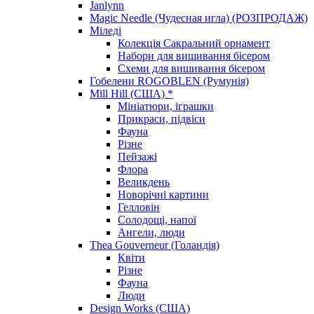
Janlynn
Magic Needle (Чудесная игла) (РОЗПРОДАЖ)
Міледі
Колекція Сакральний орнамент
Набори для вишивання бісером
Схеми для вишивання бісером
Гобелени ROGOBLEN (Румунія)
Mill Hill (США) *
Мініатюри, іграшки
Прикраси, підвіси
Фауна
Різне
Пейзажі
Флора
Великдень
Новорічні картини
Гелловін
Солодощі, напої
Ангели, люди
Thea Gouverneur (Голандія)
Квіти
Різне
Фауна
Люди
Design Works (США)