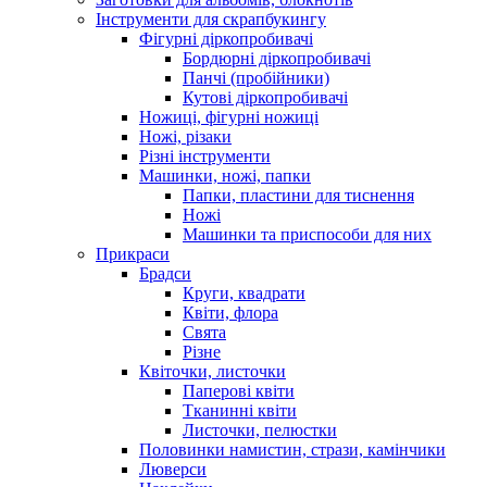
Інструменти для скрапбукингу
Фігурні діркопробивачі
Бордюрні діркопробивачі
Панчі (пробійники)
Кутові діркопробивачі
Ножиці, фігурні ножиці
Ножі, різаки
Різні інструменти
Машинки, ножі, папки
Папки, пластини для тиснення
Ножі
Машинки та приспособи для них
Прикраси
Брадси
Круги, квадрати
Квіти, флора
Свята
Різне
Квіточки, листочки
Паперові квіти
Тканинні квіти
Листочки, пелюстки
Половинки намистин, стрази, камінчики
Люверси