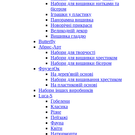
Набори для вишивки нитками та
бісером
Іграшки у пластику
Панорамна вишивка
Новорічні прикраси
Великодній декор
Вишивка гладдю
Butterfly
Абрис-Арт
Набори для творчості
Набори для вишивки хрестиком
Набори для вишивки бісером
ФрузелОк
На дерев'яній основі
Набори для вишивання хрестиком
На пластиковій основі
Набори інших виробників
Luca-S
Гобелени
Класика
Різне
Пейзажі
Фауна
Квіти
Натюрморти