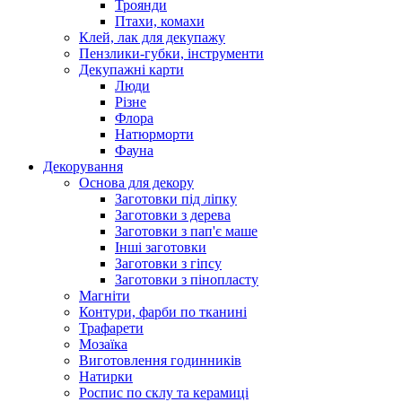
Троянди
Птахи, комахи
Клей, лак для декупажу
Пензлики-губки, інструменти
Декупажні карти
Люди
Різне
Флора
Натюрморти
Фауна
Декорування
Основа для декору
Заготовки під ліпку
Заготовки з дерева
Заготовки з пап'є маше
Інші заготовки
Заготовки з гіпсу
Заготовки з пінопласту
Магніти
Контури, фарби по тканині
Трафарети
Мозаїка
Виготовлення годинників
Натирки
Роспис по склу та керамиці