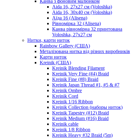
Канва з фоновим малюнком
Aida 16, 27х27 см (Voloshka)
Aida 16, 30х40 см (Voloshka)
Аїда 16 (Alisena)
Рівномірка 32 (Alisena)
Канва рівномірна 32 принтована
Voloshka, 27х27 см
Нитки, карти ниток
Rainbow Gallery (США)
Металізована нитка від різних виробників
Карти ниток
Kreinik (США)
Kreinik Blending Filament
Kreinik Very Fine (#4) Braid
Kreinik Fine (#8) Braid
Kreinik Japan Thread #1, #5 & #7
Kreinik Ombre
Kreinik Cord
Kreinik 1/16 Ribbon
Kreinik Collection (наборы ниток)
Kreinik Tapestry (#12) Braid
Kreinik Medium (#16) Braid
Kreinik cable
Kreinik 1/8 Ribbon
Kreinik Heavy #32 Braid (5m)