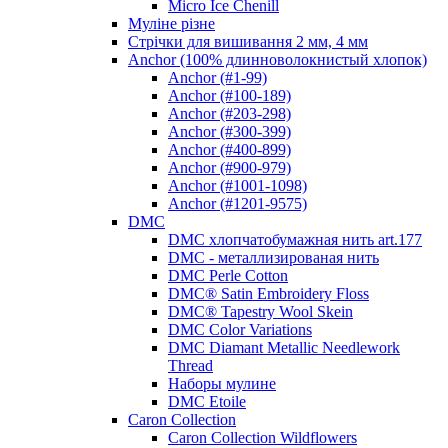
Micro Ice Chenill
Муліне різне
Стрічки для вишивання 2 мм, 4 мм
Anchor (100% длинноволокнистый хлопок)
Anchor (#1-99)
Anchor (#100-189)
Anchor (#203-298)
Anchor (#300-399)
Anchor (#400-899)
Anchor (#900-979)
Anchor (#1001-1098)
Anchor (#1201-9575)
DMC
DMC хлопчатобумажная нить art.177
DMC - металлизированая нить
DMC Perle Cotton
DMC® Satin Embroidery Floss
DMC® Tapestry Wool Skein
DMC Color Variations
DMC Diamant Metallic Needlework
Thread
Наборы мулине
DMC Etoile
Caron Collection
Caron Collection Wildflowers