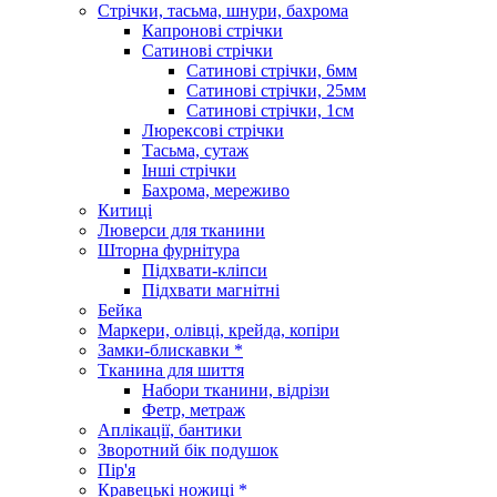
Стрічки, тасьма, шнури, бахрома
Капронові стрічки
Сатинові стрічки
Сатинові стрічки, 6мм
Сатинові стрічки, 25мм
Сатинові стрічки, 1см
Люрексові стрічки
Тасьма, сутаж
Інші стрічки
Бахрома, мереживо
Китиці
Люверси для тканини
Шторна фурнітура
Підхвати-кліпси
Підхвати магнітні
Бейка
Маркери, олівці, крейда, копіри
Замки-блискавки *
Тканина для шиття
Набори тканини, відрізи
Фетр, метраж
Аплікації, бантики
Зворотний бік подушок
Пір'я
Кравецькі ножиці *