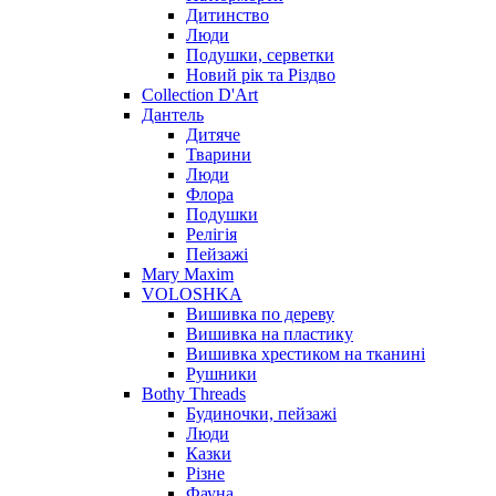
Дитинство
Люди
Подушки, серветки
Новий рік та Різдво
Collection D'Art
Дантель
Дитяче
Тварини
Люди
Флора
Подушки
Релігія
Пейзажі
Mary Maxim
VOLOSHKA
Вишивка по дереву
Вишивка на пластику
Вишивка хрестиком на тканині
Рушники
Bothy Threads
Будиночки, пейзажі
Люди
Казки
Різне
Фауна