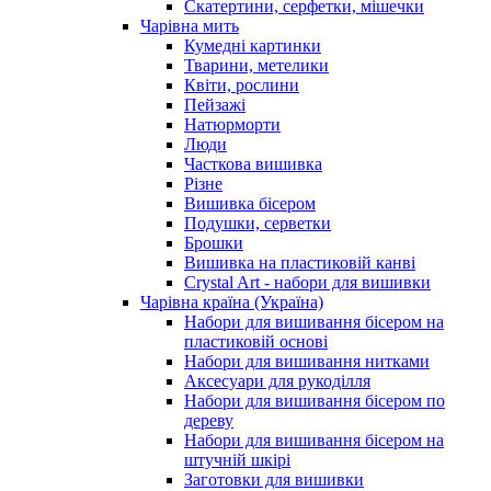
Скатертини, серфетки, мішечки
Чарiвна мить
Кумедні картинки
Тварини, метелики
Квіти, рослини
Пейзажі
Натюрморти
Люди
Часткова вишивка
Різне
Вишивка бісером
Подушки, серветки
Брошки
Вишивка на пластиковій канві
Crystal Art - набори для вишивки
Чарівна країна (Україна)
Набори для вишивання бісером на
пластиковій основі
Набори для вишивання нитками
Аксесуари для рукоділля
Набори для вишивання бісером по
дереву
Набори для вишивання бісером на
штучній шкірі
Заготовки для вишивки