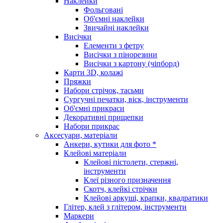
Наклейки
Фольговані
Об'ємні наклейки
Звичайні наклейки
Висічки
Елементи з фетру
Висічки з пінорезини
Висічки з картону (чіпборд)
Карти 3D, колажі
Пряжки
Набори стрічок, тасьми
Сургучні печатки, віск, інструменти
Об'ємні прикраси
Декоративні прищепки
Набори прикрас
Аксесуари, матеріали
Анкери, кутики для фото *
Клейові матеріали
Клейові пістолети, стержні,
інструменти
Клеї різного призначення
Скотч, клейкі стрічки
Клейові аркуші, крапки, квадратики
Глітер, клей з глітером, інструменти
Маркери