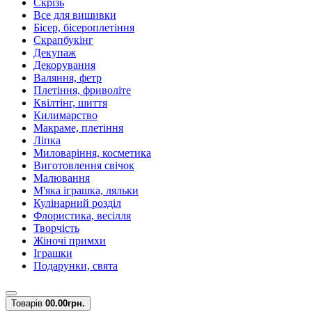
Скрізь
Все для вишивки
Бісер, бісероплетіння
Скрапбукінг
Декупаж
Декорування
Валяння, фетр
Плетіння, фриволіте
Квілтінг, шиття
Килимарство
Макраме, плетіння
Ліпка
Миловаріння, косметика
Виготовлення свічок
Малювання
М'яка іграшка, ляльки
Кулінарний розділ
Флористика, весілля
Творчість
Жіночі примхи
Іграшки
Подарунки, свята
Товарів
0
0.00грн.