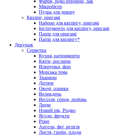
Фарби, рідкі перлини, лак
Мікробісер
Пудра для декору
Квілінг, оригамі
Набори для квілінгу, оригамі
Інструменти для квілінгу, оригамі
Папір для оригамі
Папір для квілінгу*
Декупаж
Серветки
Кухня, натюрморти
Квіти, рослини
Візерунки, фон
Морська тема
Тварини
Дитяче
Овочі, оливки
Великдень
Весілля, серця, любовь
Люди
Новий рік, Різдво
Ягоди, фрукти
Різне
Ангели, феї, релігія
Листя, гриби, плоди