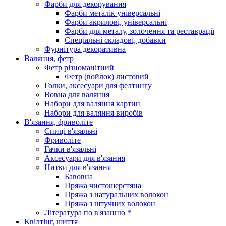
Фарби для декорування
Фарби металік універсальні
Фарби акрилові, універсальні
Фарби для металу, золочення та реставрації
Спеціальні складові, добавки
Фурнітура декоративна
Валяння, фетр
Фетр різноманітний
Фетр (войлок) листовий
Голки, аксесуари для фелтингу
Вовна для валяння
Набори для валяння картин
Набори для валяння виробів
В'язання, фриволіте
Спиці в'язальні
Фриволіте
Гачки в'язальні
Аксесуари для в'язання
Нитки для в'язання
Бавовна
Пряжа чистошерстяна
Пряжа з натуральних волокон
Пряжа з штучних волокон
Література по в'язанню *
Квілтінг, шиття