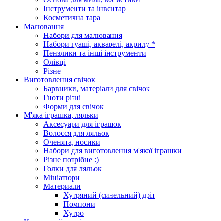
Інструменти та інвентар
Косметична тара
Малювання
Набори для малювання
Набори гуаші, акварелі, акрилу *
Пензлики та інші інструменти
Олівці
Різне
Виготовлення свічок
Барвники, матеріали для свічок
Гноти різні
Форми для свічок
М'яка іграшка, ляльки
Аксесуари для іграшок
Волосся для ляльок
Оченята, носики
Набори для виготовлення м'якої іграшки
Різне потрібне :)
Голки для ляльок
Мініатюри
Материали
Хутряний (синельний) дріт
Помпони
Хутро