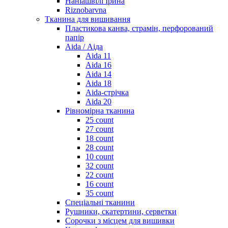
Наніашвілі Ірина
Riznobarvna
Тканина для вишивання
Пластикова канва, страмін, перфорований
папір
Aida / Аіда
Aida 11
Aida 16
Aida 14
Aida 18
Aida-стрічка
Aida 20
Рівномірна тканина
25 count
27 count
18 count
28 count
10 count
32 count
22 count
16 count
35 count
Спеціальні тканини
Рушники, скатертини, серветки
Сорочки з місцем для вишивки