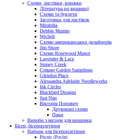
Схеми, листівки, книжки
Література по вишивці
Схеми та буклети
Заготовки для листівок
Mirabilia
Debbie Mumm
Wichelt
Схеми американських дизайнерів
Jim Shore
Cхеми Rosewood Manor
Lavender & Lace
Stoney Creek
Cottage Garden Samplings
Glendon Place
Alessandra Adelaide Needleworks
Ink Circles
Blackbird Designs
Just Nan
Вікторія Попович
Друковані схеми
Паки
Вироби з місцем для вишивки
Бісер, бісероплетіння
Набори для бісероплетіння
Ріоліс (Росія)