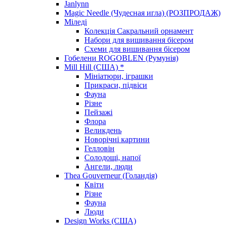
Janlynn
Magic Needle (Чудесная игла) (РОЗПРОДАЖ)
Міледі
Колекція Сакральний орнамент
Набори для вишивання бісером
Схеми для вишивання бісером
Гобелени ROGOBLEN (Румунія)
Mill Hill (США) *
Мініатюри, іграшки
Прикраси, підвіси
Фауна
Різне
Пейзажі
Флора
Великдень
Новорічні картини
Гелловін
Солодощі, напої
Ангели, люди
Thea Gouverneur (Голандія)
Квіти
Різне
Фауна
Люди
Design Works (США)