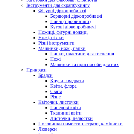
Інструменти для скрапбукингу
Фігурні діркопробивачі
Бордюрні діркопробивачі
Панчі (пробійники)
Кутові діркопробивачі
Ножиці, фігурні ножиці
Ножі, різаки
Різні інструменти
Машинки, ножі, папки
Папки, пластини для тиснення
Ножі
Машинки та приспособи для них
Прикраси
Брадси
Круги, квадрати
Квіти, флора
Свята
Різне
Квіточки, листочки
Паперові квіти
Тканинні квіти
Листочки, пелюстки
Половинки намистин, стрази, камінчики
Люверси