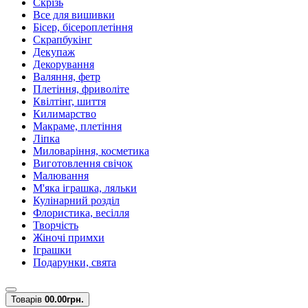
Скрізь
Все для вишивки
Бісер, бісероплетіння
Скрапбукінг
Декупаж
Декорування
Валяння, фетр
Плетіння, фриволіте
Квілтінг, шиття
Килимарство
Макраме, плетіння
Ліпка
Миловаріння, косметика
Виготовлення свічок
Малювання
М'яка іграшка, ляльки
Кулінарний розділ
Флористика, весілля
Творчість
Жіночі примхи
Іграшки
Подарунки, свята
Товарів
0
0.00грн.