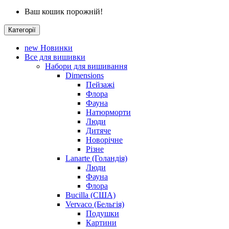
Ваш кошик порожній!
Категорії
new
Новинки
Все для вишивки
Набори для вишивання
Dimensions
Пейзажі
Флора
Фауна
Натюрморти
Люди
Дитяче
Новорічне
Різне
Lanarte (Голандія)
Люди
Фауна
Флора
Bucilla (США)
Vervaco (Бельгія)
Подушки
Картини