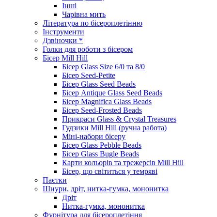
Інші
Чарівна мить
Література по бісероплетінню
Інструменти
Дзвіночки *
Голки для роботи з бісером
Бісер Mill Hill
Бісер Glass Size 6/0 та 8/0
Бісер Seed-Petite
Бісер Glass Seed Beads
Бісер Antique Glass Seed Beads
Бісер Magnifica Glass Beads
Бісер Seed-Frosted Beads
Прикраси Glass & Crystal Treasures
Гудзики Mill Hill (ручна работа)
Міні-набори бісеру
Бісер Glass Pebble Beads
Бісер Glass Bugle Beads
Карти кольорів та трежерсів Mill Hill
Бісер, що світиться у темряві
Паєтки
Шнури, дріт, нитка-гумка, мононитка
Дріт
Нитка-гумка, мононитка
Фурнітура для бісероплетіння