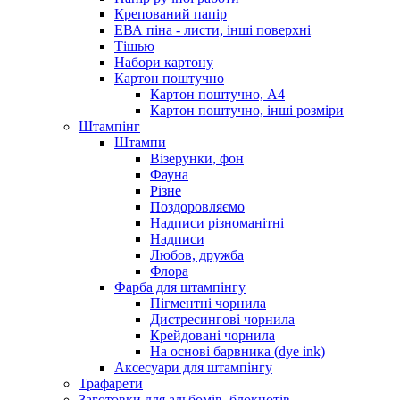
Крепований папір
ЕВА піна - листи, інші поверхні
Тішью
Набори картону
Картон поштучно
Картон поштучно, А4
Картон поштучно, інші розміри
Штампінг
Штампи
Візерунки, фон
Фауна
Різне
Поздоровляємо
Надписи різноманітні
Надписи
Любов, дружба
Флора
Фарба для штампінгу
Пігментні чорнила
Дистресингові чорнила
Крейдовані чорнила
На основі барвника (dye ink)
Аксесуари для штампінгу
Трафарети
Заготовки для альбомів, блокнотів