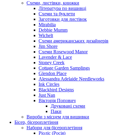
Схеми, листівки, книжки
Література по вишивці
Схеми та буклети
Заготовки для листівок
Mirabilia
Debbie Mumm
Wichelt
Схеми американських дизайнерів
Jim Shore
Cхеми Rosewood Manor
Lavender & Lace
Stoney Creek
Cottage Garden Samplings
Glendon Place
Alessandra Adelaide Needleworks
Ink Circles
Blackbird Designs
Just Nan
Вікторія Попович
Друковані схеми
Паки
Вироби з місцем для вишивки
Бісер, бісероплетіння
Набори для бісероплетіння
Ріоліс (Росія)