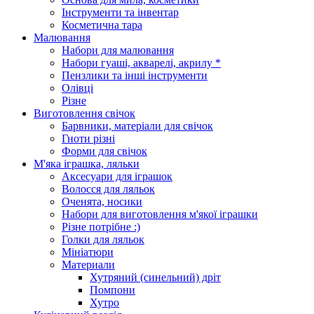
Інструменти та інвентар
Косметична тара
Малювання
Набори для малювання
Набори гуаші, акварелі, акрилу *
Пензлики та інші інструменти
Олівці
Різне
Виготовлення свічок
Барвники, матеріали для свічок
Гноти різні
Форми для свічок
М'яка іграшка, ляльки
Аксесуари для іграшок
Волосся для ляльок
Оченята, носики
Набори для виготовлення м'якої іграшки
Різне потрібне :)
Голки для ляльок
Мініатюри
Материали
Хутряний (синельний) дріт
Помпони
Хутро