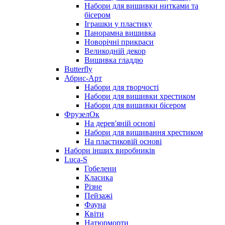
Набори для вишивки нитками та
бісером
Іграшки у пластику
Панорамна вишивка
Новорічні прикраси
Великодній декор
Вишивка гладдю
Butterfly
Абрис-Арт
Набори для творчості
Набори для вишивки хрестиком
Набори для вишивки бісером
ФрузелОк
На дерев'яній основі
Набори для вишивання хрестиком
На пластиковій основі
Набори інших виробників
Luca-S
Гобелени
Класика
Різне
Пейзажі
Фауна
Квіти
Натюрморти