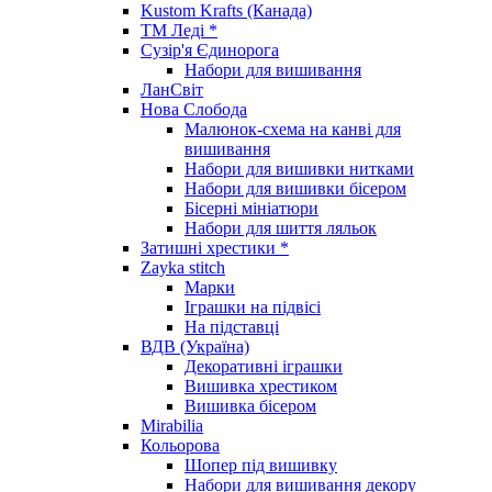
Kustom Krafts (Канада)
ТМ Леді *
Сузір'я Єдинорога
Набори для вишивання
ЛанСвіт
Нова Слобода
Малюнок-схема на канві для
вишивання
Набори для вишивки нитками
Набори для вишивки бісером
Бісерні мініатюри
Набори для шиття ляльок
Затишні хрестики *
Zayka stitch
Марки
Іграшки на підвісі
На підставці
ВДВ (Україна)
Декоративні іграшки
Вишивка хрестиком
Вишивка бісером
Mirabilia
Кольорова
Шопер під вишивку
Набори для вишивання декору