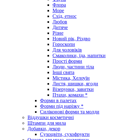
Флора
Море
Схід, етнос
Любов
Дитяче
Різне
Новий рік, Різдво
Гороскопи
Для чоловіків
Смаколики, їда, напитки
Прості форми
Люди, частини тіла
Інші свята
Містика, Хелоуїн
Листя, шишки, ягоди
Візерунки, завитки
Птахи, комахи *
Форми в палетах
Форми під нарізку *
Силіконові форми та молди
Віддушки косметичні
Штампи для мила
Добавки, декор
Сухоцвіти, сухофрукти
Основа для мила, косметики