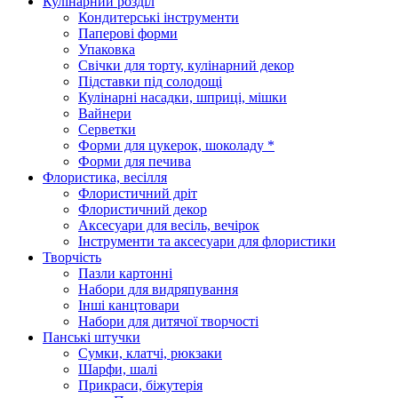
Кулінарний розділ
Кондитерські інструменти
Паперові форми
Упаковка
Свічки для торту, кулінарний декор
Підставки під солодощі
Кулінарні насадки, шприці, мішки
Вайнери
Серветки
Форми для цукерок, шоколаду *
Форми для печива
Флористика, весілля
Флористичний дріт
Флористичний декор
Аксесуари для весіль, вечірок
Інструменти та аксесуари для флористики
Творчість
Пазли картонні
Набори для видряпування
Інші канцтовари
Набори для дитячої творчості
Панські штучки
Сумки, клатчі, рюкзаки
Шарфи, шалі
Прикраси, біжутерія