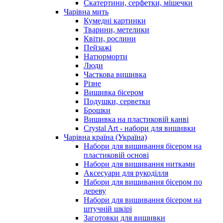
Скатертини, серфетки, мішечки
Чарiвна мить
Кумедні картинки
Тварини, метелики
Квіти, рослини
Пейзажі
Натюрморти
Люди
Часткова вишивка
Різне
Вишивка бісером
Подушки, серветки
Брошки
Вишивка на пластиковій канві
Crystal Art - набори для вишивки
Чарівна країна (Україна)
Набори для вишивання бісером на
пластиковій основі
Набори для вишивання нитками
Аксесуари для рукоділля
Набори для вишивання бісером по
дереву
Набори для вишивання бісером на
штучній шкірі
Заготовки для вишивки