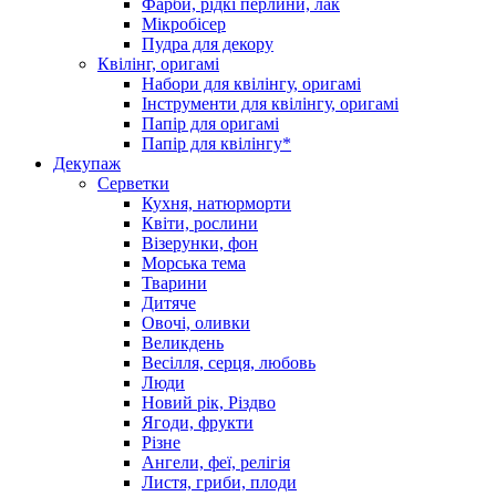
Фарби, рідкі перлини, лак
Мікробісер
Пудра для декору
Квілінг, оригамі
Набори для квілінгу, оригамі
Інструменти для квілінгу, оригамі
Папір для оригамі
Папір для квілінгу*
Декупаж
Серветки
Кухня, натюрморти
Квіти, рослини
Візерунки, фон
Морська тема
Тварини
Дитяче
Овочі, оливки
Великдень
Весілля, серця, любовь
Люди
Новий рік, Різдво
Ягоди, фрукти
Різне
Ангели, феї, релігія
Листя, гриби, плоди