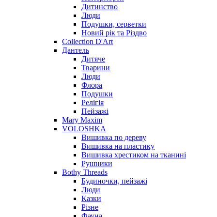
Дитинство
Люди
Подушки, серветки
Новий рік та Різдво
Collection D'Art
Дантель
Дитяче
Тварини
Люди
Флора
Подушки
Релігія
Пейзажі
Mary Maxim
VOLOSHKA
Вишивка по дереву
Вишивка на пластику
Вишивка хрестиком на тканині
Рушники
Bothy Threads
Будиночки, пейзажі
Люди
Казки
Різне
Фауна