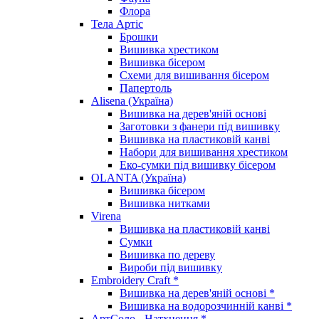
Флора
Тела Артіс
Брошки
Вишивка хрестиком
Вишивка бісером
Схеми для вишивання бісером
Папертоль
Alisena (Україна)
Вишивка на дерев'яній основі
Заготовки з фанери під вишивку
Вишивка на пластиковій канві
Набори для вишивання хрестиком
Еко-сумки під вишивку бісером
OLANTA (Україна)
Вишивка бісером
Вишивка нитками
Virena
Вишивка на пластиковій канві
Сумки
Вишивка по дереву
Вироби під вишивку
Embroidery Craft *
Вишивка на дерев'яній основі *
Вишивка на водорозчинній канві *
АртСоло - Натхнення *