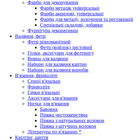
Фарби для декорування
Фарби металік універсальні
Фарби акрилові, універсальні
Фарби для металу, золочення та реставрації
Спеціальні складові, добавки
Фурнітура декоративна
Валяння, фетр
Фетр різноманітний
Фетр (войлок) листовий
Голки, аксесуари для фелтингу
Вовна для валяння
Набори для валяння картин
Набори для валяння виробів
В'язання, фриволіте
Спиці в'язальні
Фриволіте
Гачки в'язальні
Аксесуари для в'язання
Нитки для в'язання
Бавовна
Пряжа чистошерстяна
Пряжа з натуральних волокон
Пряжа з штучних волокон
Література по в'язанню *
Квілтінг, шиття