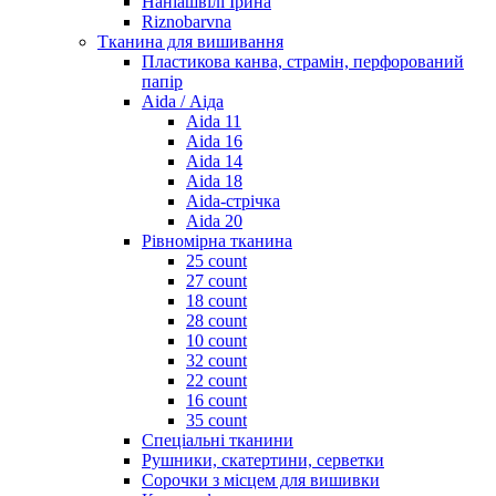
Наніашвілі Ірина
Riznobarvna
Тканина для вишивання
Пластикова канва, страмін, перфорований
папір
Aida / Аіда
Aida 11
Aida 16
Aida 14
Aida 18
Aida-стрічка
Aida 20
Рівномірна тканина
25 count
27 count
18 count
28 count
10 count
32 count
22 count
16 count
35 count
Спеціальні тканини
Рушники, скатертини, серветки
Сорочки з місцем для вишивки