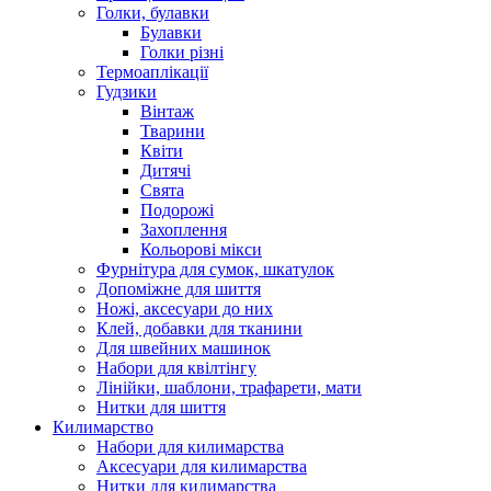
Голки, булавки
Булавки
Голки різні
Термоаплікації
Гудзики
Вінтаж
Тварини
Квіти
Дитячі
Свята
Подорожі
Захоплення
Кольорові мікси
Фурнітура для сумок, шкатулок
Допоміжне для шиття
Ножі, аксесуари до них
Клей, добавки для тканини
Для швейних машинок
Набори для квілтінгу
Лінійки, шаблони, трафарети, мати
Нитки для шиття
Килимарство
Набори для килимарства
Аксесуари для килимарства
Нитки для килимарства