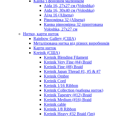
Канва з фоновим малюнком
Aida 16, 27х27 см (Voloshka)
Aida 16, 30х40 см (Voloshka)
Аїда 16 (Alisena)
Рівномірка 32 (Alisena)
Канва рівномірна 32 принтована
Voloshka, 27х27 см
Нитки, карти ниток
Rainbow Gallery (США)
Металізована нитка від різних виробників
Карти ниток
Kreinik (США)
Kreinik Blending Filament
Kreinik Very Fine (#4) Braid
Kreinik Fine (#8) Braid
Kreinik Japan Thread #1, #5 & #7
Kreinik Ombre
Kreinik Cord
Kreinik 1/16 Ribbon
Kreinik Collection (наборы ниток)
Kreinik Tapestry (#12) Braid
Kreinik Medium (#16) Braid
Kreinik cable
Kreinik 1/8 Ribbon
Kreinik Heavy #32 Braid (5m)