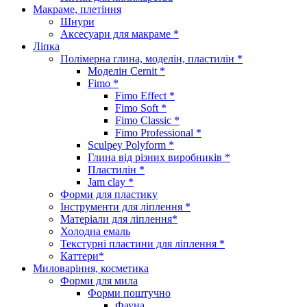
Макраме, плетіння
Шнури
Аксесуари для макраме *
Ліпка
Полімерна глина, моделін, пластилін *
Моделін Cernit *
Fimo *
Fimo Effect *
Fimo Soft *
Fimo Classic *
Fimo Professional *
Sculpey Polyform *
Глина від різних виробників *
Пластилін *
Jam clay *
Форми для пластику
Інструменти для ліплення *
Матеріали для ліплення*
Холодна емаль
Текстурні пластини для ліплення *
Каттери*
Миловаріння, косметика
Форми для мила
Форми поштучно
Фауна