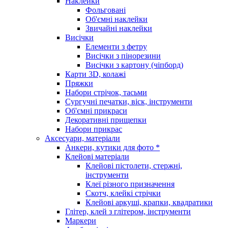
Наклейки
Фольговані
Об'ємні наклейки
Звичайні наклейки
Висічки
Елементи з фетру
Висічки з пінорезини
Висічки з картону (чіпборд)
Карти 3D, колажі
Пряжки
Набори стрічок, тасьми
Сургучні печатки, віск, інструменти
Об'ємні прикраси
Декоративні прищепки
Набори прикрас
Аксесуари, матеріали
Анкери, кутики для фото *
Клейові матеріали
Клейові пістолети, стержні,
інструменти
Клеї різного призначення
Скотч, клейкі стрічки
Клейові аркуші, крапки, квадратики
Глітер, клей з глітером, інструменти
Маркери