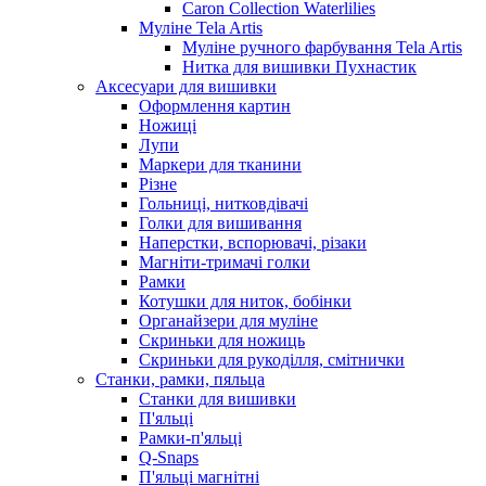
Caron Collection Waterlilies
Муліне Tela Artis
Муліне ручного фарбування Tela Artis
Нитка для вишивки Пухнастик
Аксесуари для вишивки
Оформлення картин
Ножиці
Лупи
Маркери для тканини
Різне
Гольниці, нитковдівачі
Голки для вишивання
Наперстки, вспорювачі, різаки
Магніти-тримачі голки
Рамки
Котушки для ниток, бобінки
Органайзери для муліне
Скриньки для ножиць
Скриньки для рукоділля, смітнички
Станки, рамки, пяльца
Станки для вишивки
П'яльці
Рамки-п'яльці
Q-Snaps
П'яльці магнітні