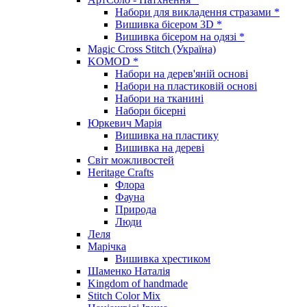
Набори для викладення стразами *
Вишивка бісером 3D *
Вишивка бісером на одязі *
Magic Cross Stitch (Україна)
KOMOD *
Набори на дерев'яній основі
Набори на пластиковій основі
Набори на тканині
Набори бісерні
Юркевич Марія
Вишивка на пластику
Вишивка на дереві
Світ можливостей
Heritage Crafts
Флора
Фауна
Природа
Люди
Леля
Марічка
Вишивка хрестиком
Шаменко Наталія
Kingdom of handmade
Stitch Color Mix