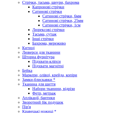
Стрічки, тасьма, шнури, бахрома
Капронові стрічки
Сатинові стрічки
Сатинові стрічки, 6мм
Сатинові стрічки, 25мм
Сатинові стрічки, 1см
Люрексові стрічки
Тасьма, сутаж
Інші стрічки
Бахрома, мереживо
Китиці
Люверси для тканини
Шторна фурнітура
Підхвати-кліпси
Підхвати магнітні
Бейка
Маркери, олівці, крейда, копіри
Замки-блискавки *
Тканина для шиття
Набори тканини, відрізи
Фетр, метраж
Аплікації, бантики
Зворотний бік подушок
Пір'я
Кравецькі ножиці *