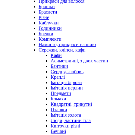
Прикраси для волосся
Брошки
Браслети
Різне
Каблучки
Годинники
Брелки
Комплекти
Намисто, прикраси на шию
Сережки, кліпси, кафи
Кафи
Асиметричні, з двох частин
Бантики
Сердця, любовь
Краплі
Імітація бірюзи
Імітація перлин
Предмети
Комахи
Квадратні, трикутні
Пташки
Імітація золота
Люди, частини тіла
Квіточки різні
Вечірні