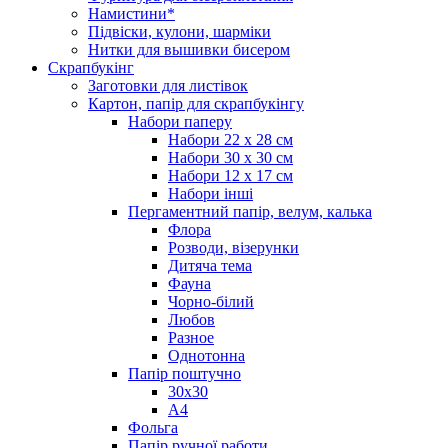
Намистини*
Підвіски, кулони, шарміки
Нитки для вышивки бисером
Скрапбукінг
Заготовки для листівок
Картон, папір для скрапбукінгу
Набори паперу
Набори 22 х 28 см
Набори 30 х 30 см
Набори 12 х 17 см
Набори інші
Пергаментний папір, велум, калька
Флора
Розводи, візерунки
Дитяча тема
Фауна
Чорно-білий
Любов
Разное
Однотонна
Папір поштучно
30х30
А4
Фольга
Папір ручної работи