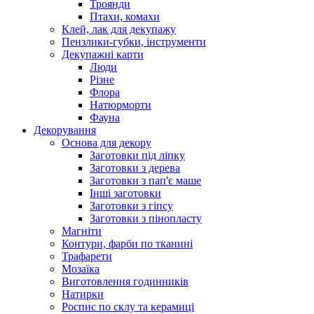
Троянди
Птахи, комахи
Клей, лак для декупажу
Пензлики-губки, інструменти
Декупажні карти
Люди
Різне
Флора
Натюрморти
Фауна
Декорування
Основа для декору
Заготовки під ліпку
Заготовки з дерева
Заготовки з пап'є маше
Інші заготовки
Заготовки з гіпсу
Заготовки з пінопласту
Магніти
Контури, фарби по тканині
Трафарети
Мозаїка
Виготовлення годинників
Натирки
Роспис по склу та керамиці