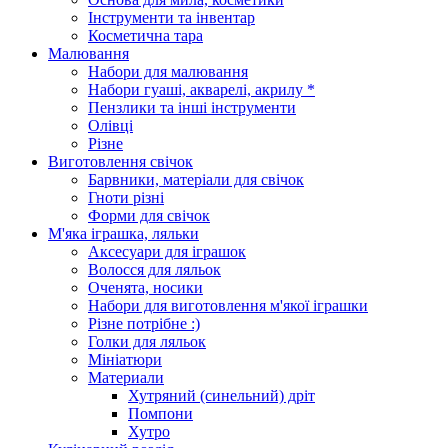
Інструменти та інвентар
Косметична тара
Малювання
Набори для малювання
Набори гуаші, акварелі, акрилу *
Пензлики та інші інструменти
Олівці
Різне
Виготовлення свічок
Барвники, матеріали для свічок
Гноти різні
Форми для свічок
М'яка іграшка, ляльки
Аксесуари для іграшок
Волосся для ляльок
Оченята, носики
Набори для виготовлення м'якої іграшки
Різне потрібне :)
Голки для ляльок
Мініатюри
Материали
Хутряний (синельний) дріт
Помпони
Хутро