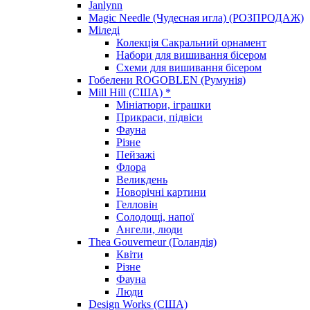
Janlynn
Magic Needle (Чудесная игла) (РОЗПРОДАЖ)
Міледі
Колекція Сакральний орнамент
Набори для вишивання бісером
Схеми для вишивання бісером
Гобелени ROGOBLEN (Румунія)
Mill Hill (США) *
Мініатюри, іграшки
Прикраси, підвіси
Фауна
Різне
Пейзажі
Флора
Великдень
Новорічні картини
Гелловін
Солодощі, напої
Ангели, люди
Thea Gouverneur (Голандія)
Квіти
Різне
Фауна
Люди
Design Works (США)