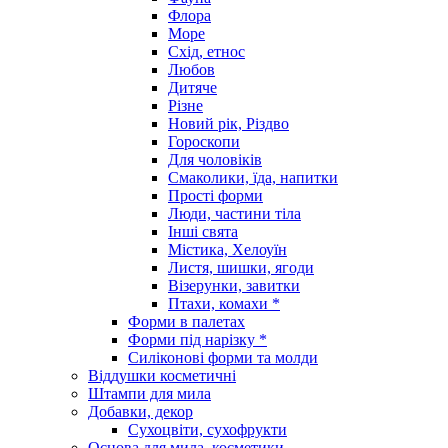
Флора
Море
Схід, етнос
Любов
Дитяче
Різне
Новий рік, Різдво
Гороскопи
Для чоловіків
Смаколики, їда, напитки
Прості форми
Люди, частини тіла
Інші свята
Містика, Хелоуїн
Листя, шишки, ягоди
Візерунки, завитки
Птахи, комахи *
Форми в палетах
Форми під нарізку *
Силіконові форми та молди
Віддушки косметичні
Штампи для мила
Добавки, декор
Сухоцвіти, сухофрукти
Основа для мила, косметики