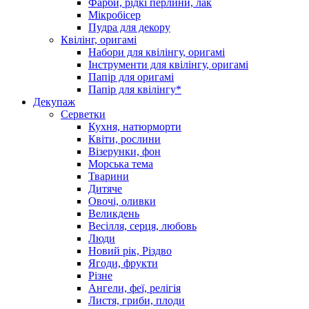
Фарби, рідкі перлини, лак
Мікробісер
Пудра для декору
Квілінг, оригамі
Набори для квілінгу, оригамі
Інструменти для квілінгу, оригамі
Папір для оригамі
Папір для квілінгу*
Декупаж
Серветки
Кухня, натюрморти
Квіти, рослини
Візерунки, фон
Морська тема
Тварини
Дитяче
Овочі, оливки
Великдень
Весілля, серця, любовь
Люди
Новий рік, Різдво
Ягоди, фрукти
Різне
Ангели, феї, релігія
Листя, гриби, плоди