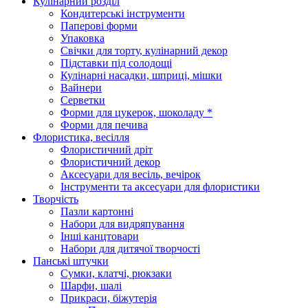
Кулінарний розділ
Кондитерські інструменти
Паперові форми
Упаковка
Свічки для торту, кулінарний декор
Підставки під солодощі
Кулінарні насадки, шприці, мішки
Вайнери
Серветки
Форми для цукерок, шоколаду *
Форми для печива
Флористика, весілля
Флористичний дріт
Флористичний декор
Аксесуари для весіль, вечірок
Інструменти та аксесуари для флористики
Творчість
Пазли картонні
Набори для видряпування
Інші канцтовари
Набори для дитячої творчості
Панські штучки
Сумки, клатчі, рюкзаки
Шарфи, шалі
Прикраси, біжутерія