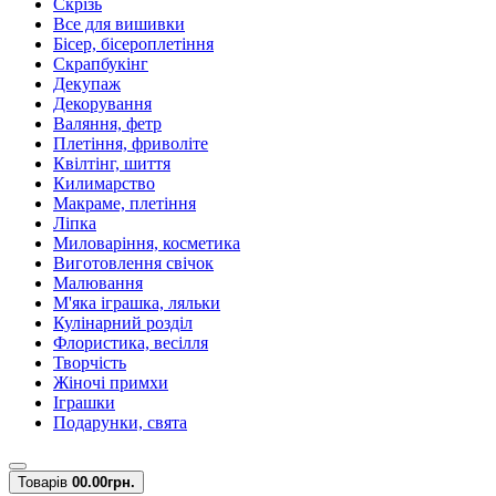
Скрізь
Все для вишивки
Бісер, бісероплетіння
Скрапбукінг
Декупаж
Декорування
Валяння, фетр
Плетіння, фриволіте
Квілтінг, шиття
Килимарство
Макраме, плетіння
Ліпка
Миловаріння, косметика
Виготовлення свічок
Малювання
М'яка іграшка, ляльки
Кулінарний розділ
Флористика, весілля
Творчість
Жіночі примхи
Іграшки
Подарунки, свята
Товарів
0
0.00грн.