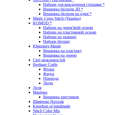
Набори для викладення стразами *
Вишивка бісером 3D *
Вишивка бісером на одязі *
Magic Cross Stitch (Україна)
KOMOD *
Набори на дерев'яній основі
Набори на пластиковій основі
Набори на тканині
Набори бісерні
Юркевич Марія
Вишивка на пластику
Вишивка на дереві
Світ можливостей
Heritage Crafts
Флора
Фауна
Природа
Люди
Леля
Марічка
Вишивка хрестиком
Шаменко Наталія
Kingdom of handmade
Stitch Color Mix