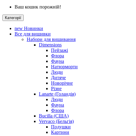
Ваш кошик порожній!
Категорії
new
Новинки
Все для вишивки
Набори для вишивання
Dimensions
Пейзажі
Флора
Фауна
Натюрморти
Люди
Дитяче
Новорічне
Різне
Lanarte (Голандія)
Люди
Фауна
Флора
Bucilla (США)
Vervaco (Бельгія)
Подушки
Картини