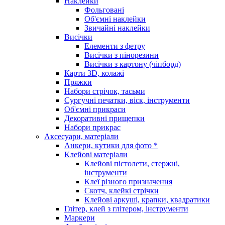
Наклейки
Фольговані
Об'ємні наклейки
Звичайні наклейки
Висічки
Елементи з фетру
Висічки з пінорезини
Висічки з картону (чіпборд)
Карти 3D, колажі
Пряжки
Набори стрічок, тасьми
Сургучні печатки, віск, інструменти
Об'ємні прикраси
Декоративні прищепки
Набори прикрас
Аксесуари, матеріали
Анкери, кутики для фото *
Клейові матеріали
Клейові пістолети, стержні,
інструменти
Клеї різного призначення
Скотч, клейкі стрічки
Клейові аркуші, крапки, квадратики
Глітер, клей з глітером, інструменти
Маркери