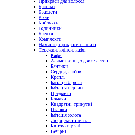
Прикраси для волосся
Брошки
Браслети
Різне
Каблучки
Годинники
Брелки
Комплекти
Намисто, прикраси на шию
Сережки, кліпси, кафи
Кафи
Асиметричні, з двох частин
Бантики
Сердця, любовь
Краплі
Імітація бірюзи
Імітація перлин
Предмети
Комахи
Квадратні, трикутні
Пташки
Імітація золота
Люди, частини тіла
Квіточки різні
Вечірні