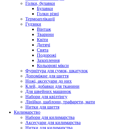
Голки, булавки
Булавки
Голки різні
Термоаплікації
Гудзики
Вінтаж
Тварини
Квіти
Дитячі
Свята
Подорожі
Захоплення
Кольорові мікси
Фурнітура для сумок, шкатулок
Допоміжне для шиття
Ножі, аксесуари до них
Клей, добавки для тканини
Для швейних машинок
Набори для квілтінгу
Лінійки, шаблони, трафарети, мати
Нитки для шиття
Килимарство
Набори для килимарства
Аксесуари для килимарства
Нитки для килимарства