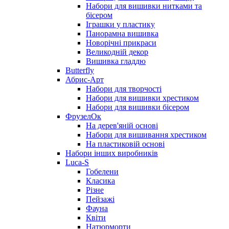
Набори для вишивки нитками та
бісером
Іграшки у пластику
Панорамна вишивка
Новорічні прикраси
Великодній декор
Вишивка гладдю
Butterfly
Абрис-Арт
Набори для творчості
Набори для вишивки хрестиком
Набори для вишивки бісером
ФрузелОк
На дерев'яній основі
Набори для вишивання хрестиком
На пластиковій основі
Набори інших виробників
Luca-S
Гобелени
Класика
Різне
Пейзажі
Фауна
Квіти
Натюрморти