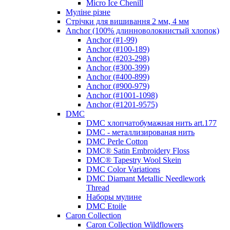
Micro Ice Chenill
Муліне різне
Стрічки для вишивання 2 мм, 4 мм
Anchor (100% длинноволокнистый хлопок)
Anchor (#1-99)
Anchor (#100-189)
Anchor (#203-298)
Anchor (#300-399)
Anchor (#400-899)
Anchor (#900-979)
Anchor (#1001-1098)
Anchor (#1201-9575)
DMC
DMC хлопчатобумажная нить art.177
DMC - металлизированая нить
DMC Perle Cotton
DMC® Satin Embroidery Floss
DMC® Tapestry Wool Skein
DMC Color Variations
DMC Diamant Metallic Needlework
Thread
Наборы мулине
DMC Etoile
Caron Collection
Caron Collection Wildflowers