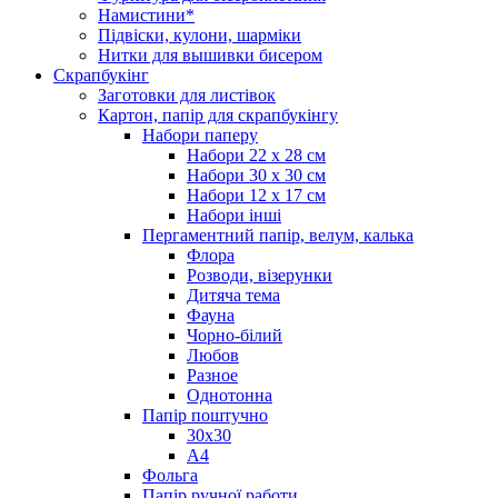
Намистини*
Підвіски, кулони, шарміки
Нитки для вышивки бисером
Скрапбукінг
Заготовки для листівок
Картон, папір для скрапбукінгу
Набори паперу
Набори 22 х 28 см
Набори 30 х 30 см
Набори 12 х 17 см
Набори інші
Пергаментний папір, велум, калька
Флора
Розводи, візерунки
Дитяча тема
Фауна
Чорно-білий
Любов
Разное
Однотонна
Папір поштучно
30х30
А4
Фольга
Папір ручної работи