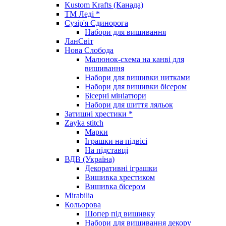
Kustom Krafts (Канада)
ТМ Леді *
Сузір'я Єдинорога
Набори для вишивання
ЛанСвіт
Нова Слобода
Малюнок-схема на канві для
вишивання
Набори для вишивки нитками
Набори для вишивки бісером
Бісерні мініатюри
Набори для шиття ляльок
Затишні хрестики *
Zayka stitch
Марки
Іграшки на підвісі
На підставці
ВДВ (Україна)
Декоративні іграшки
Вишивка хрестиком
Вишивка бісером
Mirabilia
Кольорова
Шопер під вишивку
Набори для вишивання декору