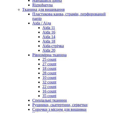
Наніашвілі Ірина
Riznobarvna
Тканина для вишивання
Пластикова канва, страмін, перфорований
папір
Aida / Аіда
Aida 11
Aida 16
Aida 14
Aida 18
Aida-стрічка
Aida 20
Рівномірна тканина
25 count
27 count
18 count
28 count
10 count
32 count
22 count
16 count
35 count
Спеціальні тканини
Рушники, скатертини, серветки
Сорочки з місцем для вишивки