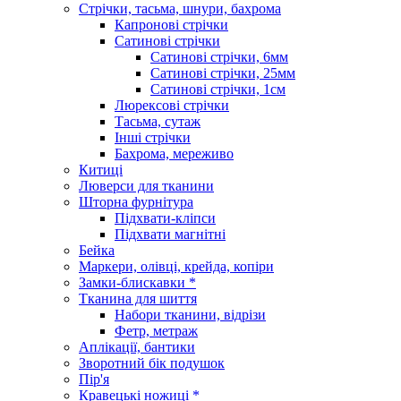
Стрічки, тасьма, шнури, бахрома
Капронові стрічки
Сатинові стрічки
Сатинові стрічки, 6мм
Сатинові стрічки, 25мм
Сатинові стрічки, 1см
Люрексові стрічки
Тасьма, сутаж
Інші стрічки
Бахрома, мереживо
Китиці
Люверси для тканини
Шторна фурнітура
Підхвати-кліпси
Підхвати магнітні
Бейка
Маркери, олівці, крейда, копіри
Замки-блискавки *
Тканина для шиття
Набори тканини, відрізи
Фетр, метраж
Аплікації, бантики
Зворотний бік подушок
Пір'я
Кравецькі ножиці *