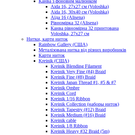
Канва з фоновим малюнком
Aida 16, 27х27 см (Voloshka)
Aida 16, 30х40 см (Voloshka)
Аїда 16 (Alisena)
Рівномірка 32 (Alisena)
Канва рівномірна 32 принтована
Voloshka, 27х27 см
Нитки, карти ниток
Rainbow Gallery (США)
Металізована нитка від різних виробників
Карти ниток
Kreinik (США)
Kreinik Blending Filament
Kreinik Very Fine (#4) Braid
Kreinik Fine (#8) Braid
Kreinik Japan Thread #1, #5 & #7
Kreinik Ombre
Kreinik Cord
Kreinik 1/16 Ribbon
Kreinik Collection (наборы ниток)
Kreinik Tapestry (#12) Braid
Kreinik Medium (#16) Braid
Kreinik cable
Kreinik 1/8 Ribbon
Kreinik Heavy #32 Braid (5m)