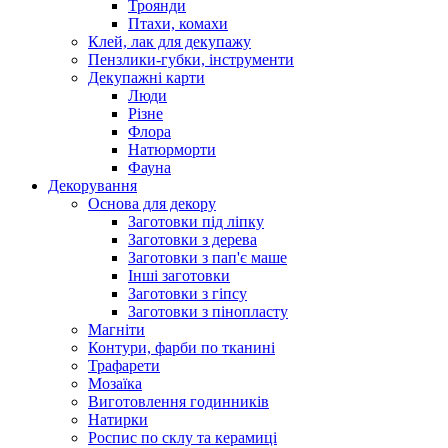
Троянди
Птахи, комахи
Клей, лак для декупажу
Пензлики-губки, інструменти
Декупажні карти
Люди
Різне
Флора
Натюрморти
Фауна
Декорування
Основа для декору
Заготовки під ліпку
Заготовки з дерева
Заготовки з пап'є маше
Інші заготовки
Заготовки з гіпсу
Заготовки з пінопласту
Магніти
Контури, фарби по тканині
Трафарети
Мозаїка
Виготовлення годинників
Натирки
Роспис по склу та керамиці