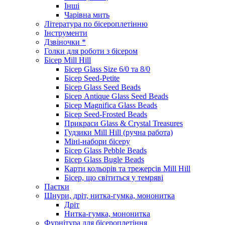
Інші
Чарівна мить
Література по бісероплетінню
Інструменти
Дзвіночки *
Голки для роботи з бісером
Бісер Mill Hill
Бісер Glass Size 6/0 та 8/0
Бісер Seed-Petite
Бісер Glass Seed Beads
Бісер Antique Glass Seed Beads
Бісер Magnifica Glass Beads
Бісер Seed-Frosted Beads
Прикраси Glass & Crystal Treasures
Гудзики Mill Hill (ручна работа)
Міні-набори бісеру
Бісер Glass Pebble Beads
Бісер Glass Bugle Beads
Карти кольорів та трежерсів Mill Hill
Бісер, що світиться у темряві
Паєтки
Шнури, дріт, нитка-гумка, мононитка
Дріт
Нитка-гумка, мононитка
Фурнітура для бісероплетіння