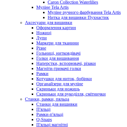
Caron Collection Waterlilies
Муліне Tela Artis
Муліне ручного фарбування Tela Artis
Нитка для вишивки Пухнастик
Аксесуари для вишивки
Оформлення картин
Ножиці
Лупи
Маркери для тканини
Різне
Гольниці, нитковдівачі
Голки для вишивання
Наперстки, вспорювачі, різаки
Магніти-тримачі голки
Рамки
Котушки для ниток, бобінки
Органайзери для муліне
Скриньки для ножиць
Скриньки для рукоділля, смітнички
Станки, рамки, пяльца
Станки для вишивки
П'яльці
Рамки-п'яльці
Q-Snaps
П'яльці магнітні