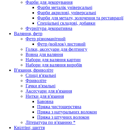
Фарби для декорування
Фарби металік універсальні
Фарби акрилові, універсальні
Фарби для металу, золочення та реставрації
Спеціальні складові, добавки
Фурнітура декоративна
Валяння, фетр
Фетр різноманітний
Фетр (войлок) листовий
Голки, аксесуари для фелтингу
Вовна для валяння
Набори для валяння картин
Набори для валяння виробів
В'язання, фриволіте
Спиці в'язальні
Фриволіте
Гачки в'язальні
Аксесуари для в'язання
Нитки для в'язання
Бавовна
Пряжа чистошерстяна
Пряжа з натуральних волокон
Пряжа з штучних волокон
Література по в'язанню *
Квілтінг, шиття