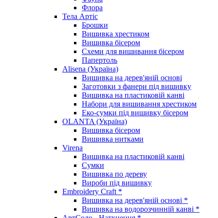
Флора
Тела Артіс
Брошки
Вишивка хрестиком
Вишивка бісером
Схеми для вишивання бісером
Папертоль
Alisena (Україна)
Вишивка на дерев'яній основі
Заготовки з фанери під вишивку
Вишивка на пластиковій канві
Набори для вишивання хрестиком
Еко-сумки під вишивку бісером
OLANTA (Україна)
Вишивка бісером
Вишивка нитками
Virena
Вишивка на пластиковій канві
Сумки
Вишивка по дереву
Вироби під вишивку
Embroidery Craft *
Вишивка на дерев'яній основі *
Вишивка на водорозчинній канві *
АртСоло - Натхнення *