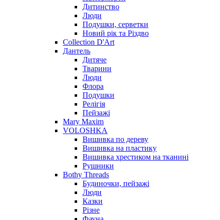
Дитинство
Люди
Подушки, серветки
Новий рік та Різдво
Collection D'Art
Дантель
Дитяче
Тварини
Люди
Флора
Подушки
Релігія
Пейзажі
Mary Maxim
VOLOSHKA
Вишивка по дереву
Вишивка на пластику
Вишивка хрестиком на тканині
Рушники
Bothy Threads
Будиночки, пейзажі
Люди
Казки
Різне
Фауна