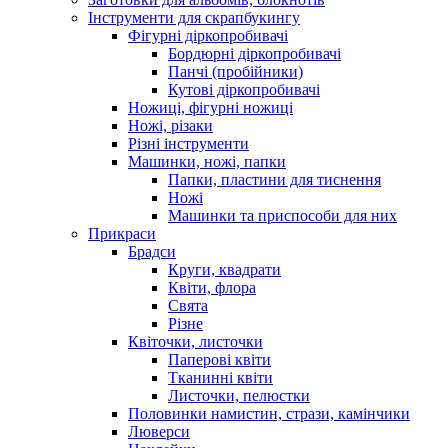
Інструменти для скрапбукингу
Фігурні діркопробивачі
Бордюрні діркопробивачі
Панчі (пробійники)
Кутові діркопробивачі
Ножиці, фігурні ножиці
Ножі, різаки
Різні інструменти
Машинки, ножі, папки
Папки, пластини для тиснення
Ножі
Машинки та приспособи для них
Прикраси
Брадси
Круги, квадрати
Квіти, флора
Свята
Різне
Квіточки, листочки
Паперові квіти
Тканинні квіти
Листочки, пелюстки
Половинки намистин, стрази, камінчики
Люверси