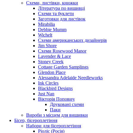
Схеми, листівки, книжки
Література по вишивці
Схеми та буклети
Заготовки для листівок
Mirabilia
Debbie Mumm
Wichelt
Схеми американських дизайнерів
Jim Shore
Cхеми Rosewood Manor
Lavender & Lace
Stoney Creek
Cottage Garden Samplings
Glendon Place
Alessandra Adelaide Needleworks
Ink Circles
Blackbird Designs
Just Nan
Вікторія Попович
Друковані схеми
Паки
Вироби з місцем для вишивки
Бісер, бісероплетіння
Набори для бісероплетіння
Ріоліс (Росія)