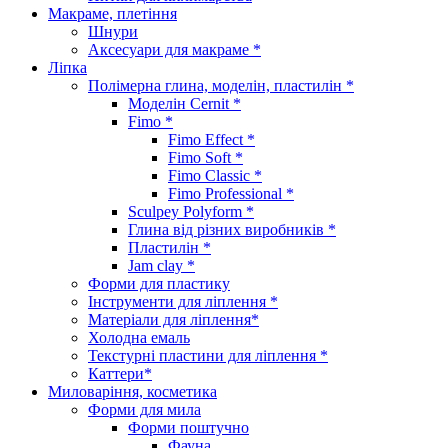
Макраме, плетіння
Шнури
Аксесуари для макраме *
Ліпка
Полімерна глина, моделін, пластилін *
Моделін Cernit *
Fimo *
Fimo Effect *
Fimo Soft *
Fimo Classic *
Fimo Professional *
Sculpey Polyform *
Глина від різних виробників *
Пластилін *
Jam clay *
Форми для пластику
Інструменти для ліплення *
Матеріали для ліплення*
Холодна емаль
Текстурні пластини для ліплення *
Каттери*
Миловаріння, косметика
Форми для мила
Форми поштучно
Фауна