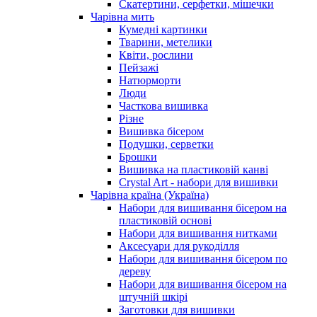
Скатертини, серфетки, мішечки
Чарiвна мить
Кумедні картинки
Тварини, метелики
Квіти, рослини
Пейзажі
Натюрморти
Люди
Часткова вишивка
Різне
Вишивка бісером
Подушки, серветки
Брошки
Вишивка на пластиковій канві
Crystal Art - набори для вишивки
Чарівна країна (Україна)
Набори для вишивання бісером на
пластиковій основі
Набори для вишивання нитками
Аксесуари для рукоділля
Набори для вишивання бісером по
дереву
Набори для вишивання бісером на
штучній шкірі
Заготовки для вишивки