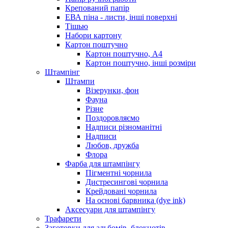
Крепований папір
ЕВА піна - листи, інші поверхні
Тішью
Набори картону
Картон поштучно
Картон поштучно, А4
Картон поштучно, інші розміри
Штампінг
Штампи
Візерунки, фон
Фауна
Різне
Поздоровляємо
Надписи різноманітні
Надписи
Любов, дружба
Флора
Фарба для штампінгу
Пігментні чорнила
Дистресингові чорнила
Крейдовані чорнила
На основі барвника (dye ink)
Аксесуари для штампінгу
Трафарети
Заготовки для альбомів, блокнотів