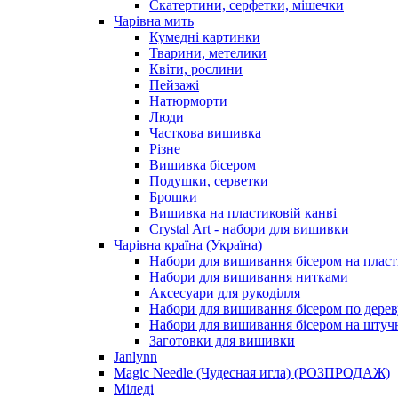
Скатертини, серфетки, мішечки
Чарiвна мить
Кумедні картинки
Тварини, метелики
Квіти, рослини
Пейзажі
Натюрморти
Люди
Часткова вишивка
Різне
Вишивка бісером
Подушки, серветки
Брошки
Вишивка на пластиковій канві
Crystal Art - набори для вишивки
Чарівна країна (Україна)
Набори для вишивання бісером на пласт
Набори для вишивання нитками
Аксесуари для рукоділля
Набори для вишивання бісером по дерев
Набори для вишивання бісером на штучн
Заготовки для вишивки
Janlynn
Magic Needle (Чудесная игла) (РОЗПРОДАЖ)
Міледі