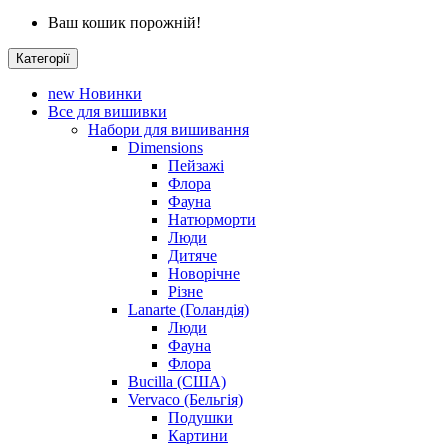
Ваш кошик порожній!
Категорії
new
Новинки
Все для вишивки
Набори для вишивання
Dimensions
Пейзажі
Флора
Фауна
Натюрморти
Люди
Дитяче
Новорічне
Різне
Lanarte (Голандія)
Люди
Фауна
Флора
Bucilla (США)
Vervaco (Бельгія)
Подушки
Картини