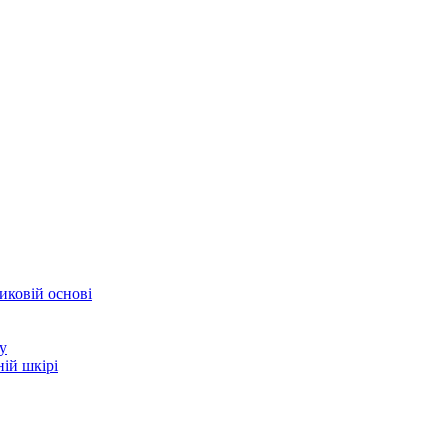
иковій основі
у
ій шкірі