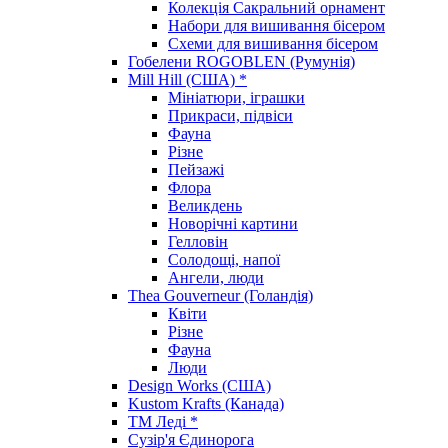
Колекція Сакральний орнамент
Набори для вишивання бісером
Схеми для вишивання бісером
Гобелени ROGOBLEN (Румунія)
Mill Hill (США) *
Мініатюри, іграшки
Прикраси, підвіси
Фауна
Різне
Пейзажі
Флора
Великдень
Новорічні картини
Гелловін
Солодощі, напої
Ангели, люди
Thea Gouverneur (Голандія)
Квіти
Різне
Фауна
Люди
Design Works (США)
Kustom Krafts (Канада)
ТМ Леді *
Сузір'я Єдинорога