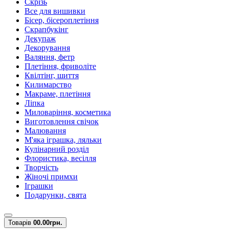
Скрізь
Все для вишивки
Бісер, бісероплетіння
Скрапбукінг
Декупаж
Декорування
Валяння, фетр
Плетіння, фриволіте
Квілтінг, шиття
Килимарство
Макраме, плетіння
Ліпка
Миловаріння, косметика
Виготовлення свічок
Малювання
М'яка іграшка, ляльки
Кулінарний розділ
Флористика, весілля
Творчість
Жіночі примхи
Іграшки
Подарунки, свята
Товарів
0
0.00грн.