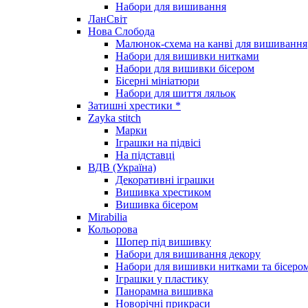
Набори для вишивання
ЛанСвіт
Нова Слобода
Малюнок-схема на канві для вишивання
Набори для вишивки нитками
Набори для вишивки бісером
Бісерні мініатюри
Набори для шиття ляльок
Затишні хрестики *
Zayka stitch
Марки
Іграшки на підвісі
На підставці
ВДВ (Україна)
Декоративні іграшки
Вишивка хрестиком
Вишивка бісером
Mirabilia
Кольорова
Шопер під вишивку
Набори для вишивання декору
Набори для вишивки нитками та бісеро
Іграшки у пластику
Панорамна вишивка
Новорічні прикраси