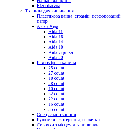
Наніашвілі Ірина
Riznobarvna
Тканина для вишивання
Пластикова канва, страмін, перфорований
папір
Aida / Аіда
Aida 11
Aida 16
Aida 14
Aida 18
Aida-стрічка
Aida 20
Рівномірна тканина
25 count
27 count
18 count
28 count
10 count
32 count
22 count
16 count
35 count
Спеціальні тканини
Рушники, скатертини, серветки
Сорочки з місцем для вишивки