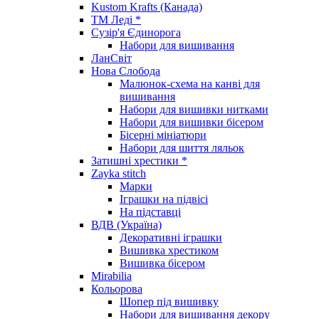
Kustom Krafts (Канада)
ТМ Леді *
Сузір'я Єдинорога
Набори для вишивання
ЛанСвіт
Нова Слобода
Малюнок-схема на канві для
вишивання
Набори для вишивки нитками
Набори для вишивки бісером
Бісерні мініатюри
Набори для шиття ляльок
Затишні хрестики *
Zayka stitch
Марки
Іграшки на підвісі
На підставці
ВДВ (Україна)
Декоративні іграшки
Вишивка хрестиком
Вишивка бісером
Mirabilia
Кольорова
Шопер під вишивку
Набори для вишивання декору