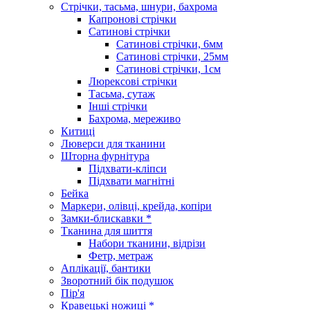
Стрічки, тасьма, шнури, бахрома
Капронові стрічки
Сатинові стрічки
Сатинові стрічки, 6мм
Сатинові стрічки, 25мм
Сатинові стрічки, 1см
Люрексові стрічки
Тасьма, сутаж
Інші стрічки
Бахрома, мереживо
Китиці
Люверси для тканини
Шторна фурнітура
Підхвати-кліпси
Підхвати магнітні
Бейка
Маркери, олівці, крейда, копіри
Замки-блискавки *
Тканина для шиття
Набори тканини, відрізи
Фетр, метраж
Аплікації, бантики
Зворотний бік подушок
Пір'я
Кравецькі ножиці *