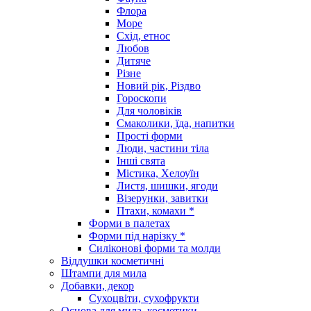
Флора
Море
Схід, етнос
Любов
Дитяче
Різне
Новий рік, Різдво
Гороскопи
Для чоловіків
Смаколики, їда, напитки
Прості форми
Люди, частини тіла
Інші свята
Містика, Хелоуїн
Листя, шишки, ягоди
Візерунки, завитки
Птахи, комахи *
Форми в палетах
Форми під нарізку *
Силіконові форми та молди
Віддушки косметичні
Штампи для мила
Добавки, декор
Сухоцвіти, сухофрукти
Основа для мила, косметики