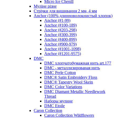
Micro Ice Chenill
Муліне різне
Стрічки для вишивання 2 мм, 4 мм
Anchor (100% длинноволокнистый хлопок)
Anchor (#1-99)
Anchor (#100-189)
Anchor (#203-298)
Anchor (#300-399)
Anchor (#400-899)
Anchor (#900-979)
Anchor (#1001-1098)
Anchor (#1201-9575)
DMC
DMC хлопчатобумажная нить art.177
DMC - металлизированая нить
DMC Perle Cotton
DMC® Satin Embroidery Floss
DMC® Tapestry Wool Skein
DMC Color Variations
DMC Diamant Metallic Needlework
Thread
Наборы мулине
DMC Etoile
Caron Collection
Caron Collection Wildflowers