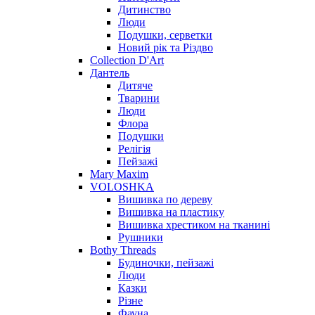
Дитинство
Люди
Подушки, серветки
Новий рік та Різдво
Collection D'Art
Дантель
Дитяче
Тварини
Люди
Флора
Подушки
Релігія
Пейзажі
Mary Maxim
VOLOSHKA
Вишивка по дереву
Вишивка на пластику
Вишивка хрестиком на тканині
Рушники
Bothy Threads
Будиночки, пейзажі
Люди
Казки
Різне
Фауна