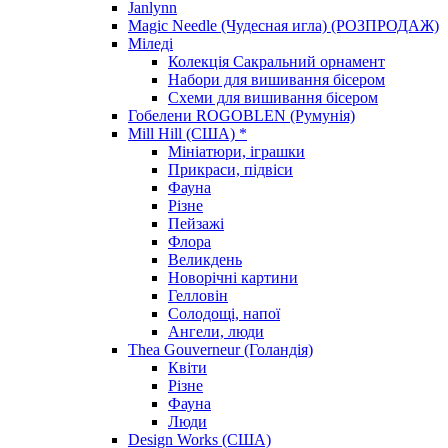
Janlynn
Magic Needle (Чудесная игла) (РОЗПРОДАЖ)
Міледі
Колекція Сакральний орнамент
Набори для вишивання бісером
Схеми для вишивання бісером
Гобелени ROGOBLEN (Румунія)
Mill Hill (США) *
Мініатюри, іграшки
Прикраси, підвіси
Фауна
Різне
Пейзажі
Флора
Великдень
Новорічні картини
Гелловін
Солодощі, напої
Ангели, люди
Thea Gouverneur (Голандія)
Квіти
Різне
Фауна
Люди
Design Works (США)