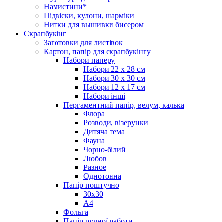
Намистини*
Підвіски, кулони, шарміки
Нитки для вышивки бисером
Скрапбукінг
Заготовки для листівок
Картон, папір для скрапбукінгу
Набори паперу
Набори 22 х 28 см
Набори 30 х 30 см
Набори 12 х 17 см
Набори інші
Пергаментний папір, велум, калька
Флора
Розводи, візерунки
Дитяча тема
Фауна
Чорно-білий
Любов
Разное
Однотонна
Папір поштучно
30х30
А4
Фольга
Папір ручної работи