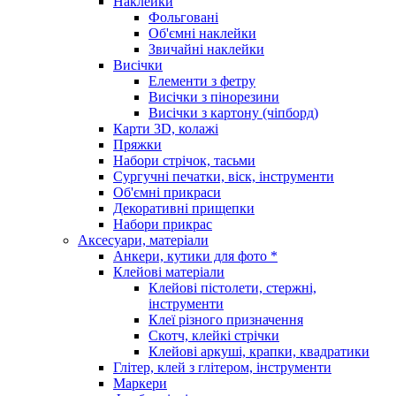
Наклейки
Фольговані
Об'ємні наклейки
Звичайні наклейки
Висічки
Елементи з фетру
Висічки з пінорезини
Висічки з картону (чіпборд)
Карти 3D, колажі
Пряжки
Набори стрічок, тасьми
Сургучні печатки, віск, інструменти
Об'ємні прикраси
Декоративні прищепки
Набори прикрас
Аксесуари, матеріали
Анкери, кутики для фото *
Клейові матеріали
Клейові пістолети, стержні,
інструменти
Клеї різного призначення
Скотч, клейкі стрічки
Клейові аркуші, крапки, квадратики
Глітер, клей з глітером, інструменти
Маркери