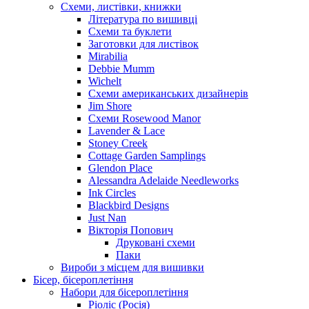
Схеми, листівки, книжки
Література по вишивці
Схеми та буклети
Заготовки для листівок
Mirabilia
Debbie Mumm
Wichelt
Схеми американських дизайнерів
Jim Shore
Cхеми Rosewood Manor
Lavender & Lace
Stoney Creek
Cottage Garden Samplings
Glendon Place
Alessandra Adelaide Needleworks
Ink Circles
Blackbird Designs
Just Nan
Вікторія Попович
Друковані схеми
Паки
Вироби з місцем для вишивки
Бісер, бісероплетіння
Набори для бісероплетіння
Ріоліс (Росія)