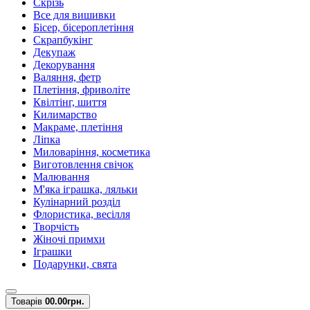
Скрізь
Все для вишивки
Бісер, бісероплетіння
Скрапбукінг
Декупаж
Декорування
Валяння, фетр
Плетіння, фриволіте
Квілтінг, шиття
Килимарство
Макраме, плетіння
Ліпка
Миловаріння, косметика
Виготовлення свічок
Малювання
М'яка іграшка, ляльки
Кулінарний розділ
Флористика, весілля
Творчість
Жіночі примхи
Іграшки
Подарунки, свята
Товарів
0
0.00грн.