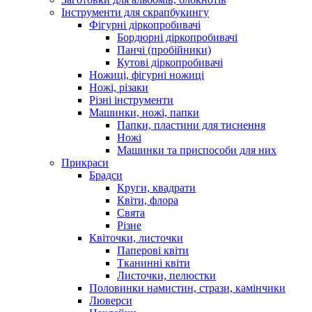
Інструменти для скрапбукингу
Фігурні діркопробивачі
Бордюрні діркопробивачі
Панчі (пробійники)
Кутові діркопробивачі
Ножиці, фігурні ножиці
Ножі, різаки
Різні інструменти
Машинки, ножі, папки
Папки, пластини для тиснення
Ножі
Машинки та приспособи для них
Прикраси
Брадси
Круги, квадрати
Квіти, флора
Свята
Різне
Квіточки, листочки
Паперові квіти
Тканинні квіти
Листочки, пелюстки
Половинки намистин, стрази, камінчики
Люверси