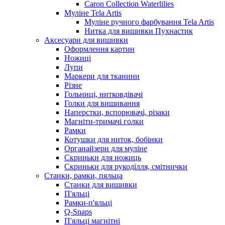
Caron Collection Waterlilies
Муліне Tela Artis
Муліне ручного фарбування Tela Artis
Нитка для вишивки Пухнастик
Аксесуари для вишивки
Оформлення картин
Ножиці
Лупи
Маркери для тканини
Різне
Гольниці, нитковдівачі
Голки для вишивання
Наперстки, вспорювачі, різаки
Магніти-тримачі голки
Рамки
Котушки для ниток, бобінки
Органайзери для муліне
Скриньки для ножиць
Скриньки для рукоділля, смітнички
Станки, рамки, пяльца
Станки для вишивки
П'яльці
Рамки-п'яльці
Q-Snaps
П'яльці магнітні