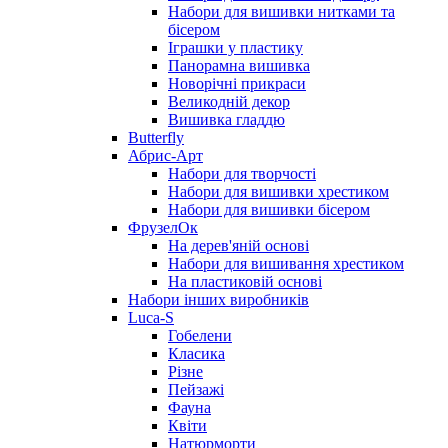
Набори для вишивки нитками та
бісером
Іграшки у пластику
Панорамна вишивка
Новорічні прикраси
Великодній декор
Вишивка гладдю
Butterfly
Абрис-Арт
Набори для творчості
Набори для вишивки хрестиком
Набори для вишивки бісером
ФрузелОк
На дерев'яній основі
Набори для вишивання хрестиком
На пластиковій основі
Набори інших виробників
Luca-S
Гобелени
Класика
Різне
Пейзажі
Фауна
Квіти
Натюрморти