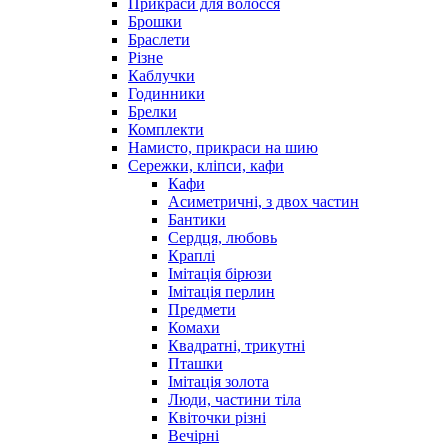
Прикраси для волосся
Брошки
Браслети
Різне
Каблучки
Годинники
Брелки
Комплекти
Намисто, прикраси на шию
Сережки, кліпси, кафи
Кафи
Асиметричні, з двох частин
Бантики
Сердця, любовь
Краплі
Імітація бірюзи
Імітація перлин
Предмети
Комахи
Квадратні, трикутні
Пташки
Імітація золота
Люди, частини тіла
Квіточки різні
Вечірні