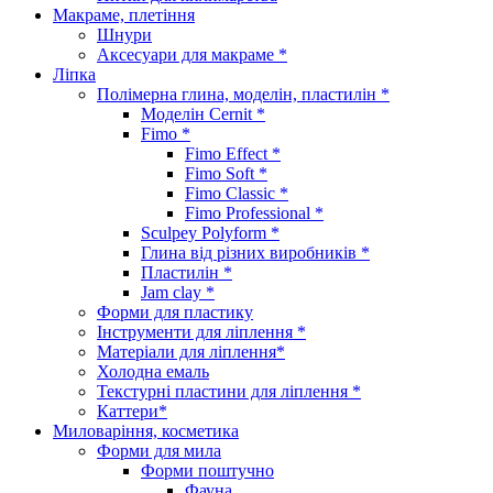
Макраме, плетіння
Шнури
Аксесуари для макраме *
Ліпка
Полімерна глина, моделін, пластилін *
Моделін Cernit *
Fimo *
Fimo Effect *
Fimo Soft *
Fimo Classic *
Fimo Professional *
Sculpey Polyform *
Глина від різних виробників *
Пластилін *
Jam clay *
Форми для пластику
Інструменти для ліплення *
Матеріали для ліплення*
Холодна емаль
Текстурні пластини для ліплення *
Каттери*
Миловаріння, косметика
Форми для мила
Форми поштучно
Фауна