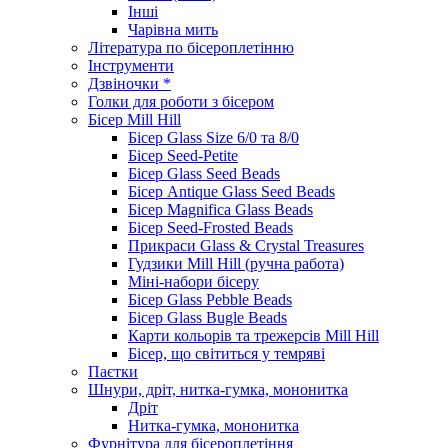
Інші
Чарівна мить
Література по бісероплетінню
Інструменти
Дзвіночки *
Голки для роботи з бісером
Бісер Mill Hill
Бісер Glass Size 6/0 та 8/0
Бісер Seed-Petite
Бісер Glass Seed Beads
Бісер Antique Glass Seed Beads
Бісер Magnifica Glass Beads
Бісер Seed-Frosted Beads
Прикраси Glass & Crystal Treasures
Гудзики Mill Hill (ручна работа)
Міні-набори бісеру
Бісер Glass Pebble Beads
Бісер Glass Bugle Beads
Карти кольорів та трежерсів Mill Hill
Бісер, що світиться у темряві
Паєтки
Шнури, дріт, нитка-гумка, мононитка
Дріт
Нитка-гумка, мононитка
Фурнітура для бісероплетіння