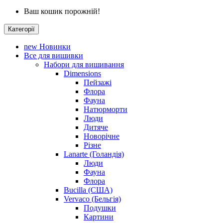
Ваш кошик порожній!
Категорії
new
Новинки
Все для вишивки
Набори для вишивання
Dimensions
Пейзажі
Флора
Фауна
Натюрморти
Люди
Дитяче
Новорічне
Різне
Lanarte (Голандія)
Люди
Фауна
Флора
Bucilla (США)
Vervaco (Бельгія)
Подушки
Картини