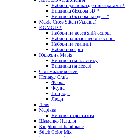
Набори для викладення стразами *
Вишивка бісером 3D *
Вишивка бісером на одязі *
Magic Cross Stitch (Україна)
KOMOD *
Набори на дерев'яній основі
Набори на пластиковій основі
Набори на тканині
Набори бісерні
Юркевич Марія
Вишивка на пластику
Вишивка на дереві
Світ можливостей
Heritage Crafts
Флора
Фауна
Природа
Люди
Леля
Марічка
Вишивка хрестиком
Шаменко Наталія
Kingdom of handmade
Stitch Color Mix