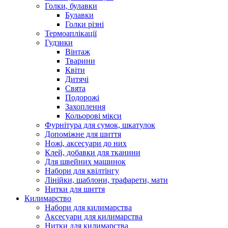
Голки, булавки
Булавки
Голки різні
Термоаплікації
Гудзики
Вінтаж
Тварини
Квіти
Дитячі
Свята
Подорожі
Захоплення
Кольорові мікси
Фурнітура для сумок, шкатулок
Допоміжне для шиття
Ножі, аксесуари до них
Клей, добавки для тканини
Для швейних машинок
Набори для квілтінгу
Лінійки, шаблони, трафарети, мати
Нитки для шиття
Килимарство
Набори для килимарства
Аксесуари для килимарства
Нитки для килимарства