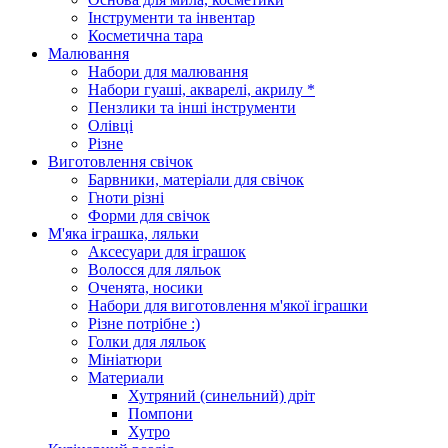
Інструменти та інвентар
Косметична тара
Малювання
Набори для малювання
Набори гуаші, акварелі, акрилу *
Пензлики та інші інструменти
Олівці
Різне
Виготовлення свічок
Барвники, матеріали для свічок
Гноти різні
Форми для свічок
М'яка іграшка, ляльки
Аксесуари для іграшок
Волосся для ляльок
Оченята, носики
Набори для виготовлення м'якої іграшки
Різне потрібне :)
Голки для ляльок
Мініатюри
Материали
Хутряний (синельний) дріт
Помпони
Хутро