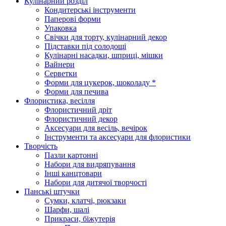
Кулінарний розділ
Кондитерські інструменти
Паперові форми
Упаковка
Свічки для торту, кулінарний декор
Підставки під солодощі
Кулінарні насадки, шприці, мішки
Вайнери
Серветки
Форми для цукерок, шоколаду *
Форми для печива
Флористика, весілля
Флористичний дріт
Флористичний декор
Аксесуари для весіль, вечірок
Інструменти та аксесуари для флористики
Творчість
Пазли картонні
Набори для видряпування
Інші канцтовари
Набори для дитячої творчості
Панські штучки
Сумки, клатчі, рюкзаки
Шарфи, шалі
Прикраси, біжутерія