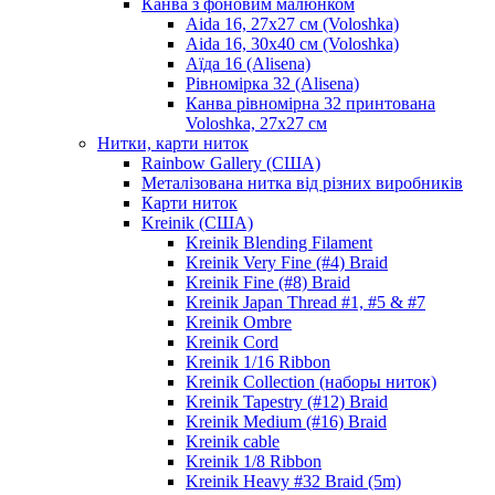
Канва з фоновим малюнком
Aida 16, 27х27 см (Voloshka)
Aida 16, 30х40 см (Voloshka)
Аїда 16 (Alisena)
Рівномірка 32 (Alisena)
Канва рівномірна 32 принтована
Voloshka, 27х27 см
Нитки, карти ниток
Rainbow Gallery (США)
Металізована нитка від різних виробників
Карти ниток
Kreinik (США)
Kreinik Blending Filament
Kreinik Very Fine (#4) Braid
Kreinik Fine (#8) Braid
Kreinik Japan Thread #1, #5 & #7
Kreinik Ombre
Kreinik Cord
Kreinik 1/16 Ribbon
Kreinik Collection (наборы ниток)
Kreinik Tapestry (#12) Braid
Kreinik Medium (#16) Braid
Kreinik cable
Kreinik 1/8 Ribbon
Kreinik Heavy #32 Braid (5m)