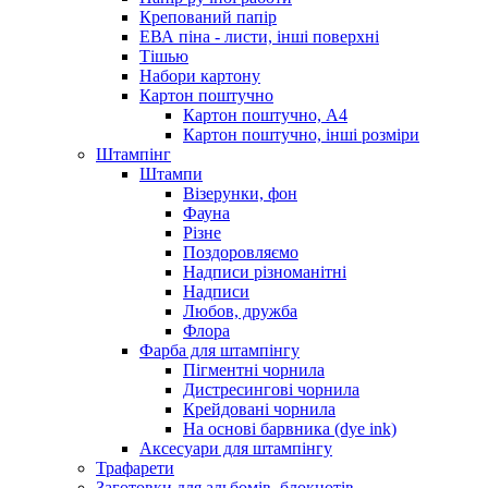
Крепований папір
ЕВА піна - листи, інші поверхні
Тішью
Набори картону
Картон поштучно
Картон поштучно, А4
Картон поштучно, інші розміри
Штампінг
Штампи
Візерунки, фон
Фауна
Різне
Поздоровляємо
Надписи різноманітні
Надписи
Любов, дружба
Флора
Фарба для штампінгу
Пігментні чорнила
Дистресингові чорнила
Крейдовані чорнила
На основі барвника (dye ink)
Аксесуари для штампінгу
Трафарети
Заготовки для альбомів, блокнотів