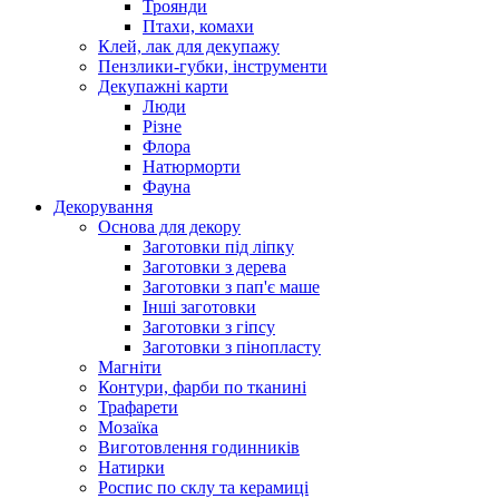
Троянди
Птахи, комахи
Клей, лак для декупажу
Пензлики-губки, інструменти
Декупажні карти
Люди
Різне
Флора
Натюрморти
Фауна
Декорування
Основа для декору
Заготовки під ліпку
Заготовки з дерева
Заготовки з пап'є маше
Інші заготовки
Заготовки з гіпсу
Заготовки з пінопласту
Магніти
Контури, фарби по тканині
Трафарети
Мозаїка
Виготовлення годинників
Натирки
Роспис по склу та керамиці