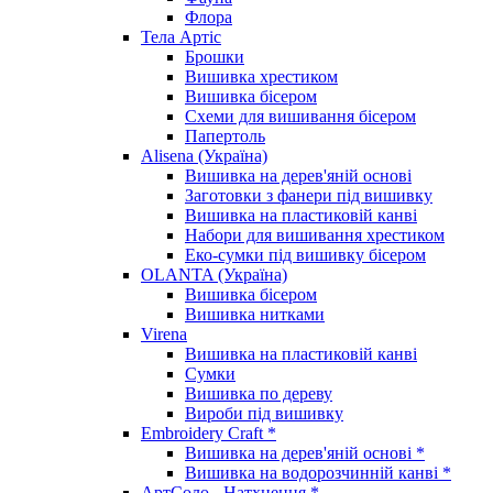
Флора
Тела Артіс
Брошки
Вишивка хрестиком
Вишивка бісером
Схеми для вишивання бісером
Папертоль
Alisena (Україна)
Вишивка на дерев'яній основі
Заготовки з фанери під вишивку
Вишивка на пластиковій канві
Набори для вишивання хрестиком
Еко-сумки під вишивку бісером
OLANTA (Україна)
Вишивка бісером
Вишивка нитками
Virena
Вишивка на пластиковій канві
Сумки
Вишивка по дереву
Вироби під вишивку
Embroidery Craft *
Вишивка на дерев'яній основі *
Вишивка на водорозчинній канві *
АртСоло - Натхнення *