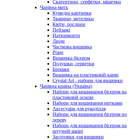
Скатертини, серфетки, мішечки
Чарiвна мить
Кумедні картинки
Тварини, метелики
Квіти, рослини
Пейзажі
Натюрморти
Люди
Часткова вишивка
Різне
Вишивка бісером
Подушки, серветки
Брошки
Вишивка на пластиковій канві
Crystal Art - набори для вишивки
Чарівна країна (Україна)
Набори для вишивання бісером на
пластиковій основі
Набори для вишивання нитками
Аксесуари для рукоділля
Набори для вишивання бісером по
дереву
Набори для вишивання бісером на
штучній шкірі
Заготовки для вишивки