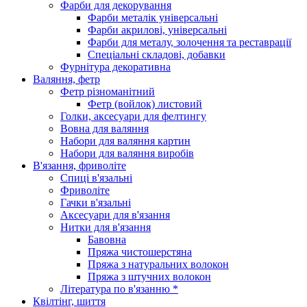
Фарби для декорування
Фарби металік універсальні
Фарби акрилові, універсальні
Фарби для металу, золочення та реставрації
Спеціальні складові, добавки
Фурнітура декоративна
Валяння, фетр
Фетр різноманітний
Фетр (войлок) листовий
Голки, аксесуари для фелтингу
Вовна для валяння
Набори для валяння картин
Набори для валяння виробів
В'язання, фриволіте
Спиці в'язальні
Фриволіте
Гачки в'язальні
Аксесуари для в'язання
Нитки для в'язання
Бавовна
Пряжа чистошерстяна
Пряжа з натуральних волокон
Пряжа з штучних волокон
Література по в'язанню *
Квілтінг, шиття