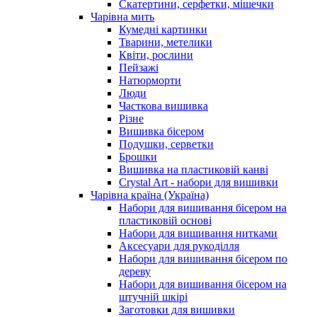
Скатертини, серфетки, мішечки
Чарiвна мить
Кумедні картинки
Тварини, метелики
Квіти, рослини
Пейзажі
Натюрморти
Люди
Часткова вишивка
Різне
Вишивка бісером
Подушки, серветки
Брошки
Вишивка на пластиковій канві
Crystal Art - набори для вишивки
Чарівна країна (Україна)
Набори для вишивання бісером на
пластиковій основі
Набори для вишивання нитками
Аксесуари для рукоділля
Набори для вишивання бісером по
дереву
Набори для вишивання бісером на
штучній шкірі
Заготовки для вишивки