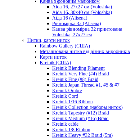
Канва з фоновим малюнком
Aida 16, 27х27 см (Voloshka)
Aida 16, 30х40 см (Voloshka)
Аїда 16 (Alisena)
Рівномірка 32 (Alisena)
Канва рівномірна 32 принтована
Voloshka, 27х27 см
Нитки, карти ниток
Rainbow Gallery (США)
Металізована нитка від різних виробників
Карти ниток
Kreinik (США)
Kreinik Blending Filament
Kreinik Very Fine (#4) Braid
Kreinik Fine (#8) Braid
Kreinik Japan Thread #1, #5 & #7
Kreinik Ombre
Kreinik Cord
Kreinik 1/16 Ribbon
Kreinik Collection (наборы ниток)
Kreinik Tapestry (#12) Braid
Kreinik Medium (#16) Braid
Kreinik cable
Kreinik 1/8 Ribbon
Kreinik Heavy #32 Braid (5m)