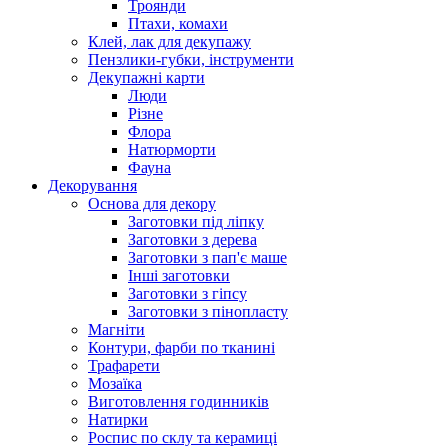
Троянди
Птахи, комахи
Клей, лак для декупажу
Пензлики-губки, інструменти
Декупажні карти
Люди
Різне
Флора
Натюрморти
Фауна
Декорування
Основа для декору
Заготовки під ліпку
Заготовки з дерева
Заготовки з пап'є маше
Інші заготовки
Заготовки з гіпсу
Заготовки з пінопласту
Магніти
Контури, фарби по тканині
Трафарети
Мозаїка
Виготовлення годинників
Натирки
Роспис по склу та керамиці