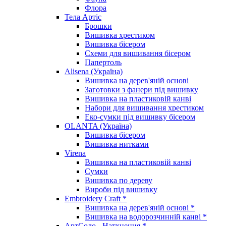
Флора
Тела Артіс
Брошки
Вишивка хрестиком
Вишивка бісером
Схеми для вишивання бісером
Папертоль
Alisena (Україна)
Вишивка на дерев'яній основі
Заготовки з фанери під вишивку
Вишивка на пластиковій канві
Набори для вишивання хрестиком
Еко-сумки під вишивку бісером
OLANTA (Україна)
Вишивка бісером
Вишивка нитками
Virena
Вишивка на пластиковій канві
Сумки
Вишивка по дереву
Вироби під вишивку
Embroidery Craft *
Вишивка на дерев'яній основі *
Вишивка на водорозчинній канві *
АртСоло - Натхнення *