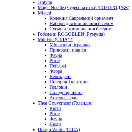
Janlynn
Magic Needle (Чудесная игла) (РОЗПРОДАЖ)
Міледі
Колекція Сакральний орнамент
Набори для вишивання бісером
Схеми для вишивання бісером
Гобелени ROGOBLEN (Румунія)
Mill Hill (США) *
Мініатюри, іграшки
Прикраси, підвіси
Фауна
Різне
Пейзажі
Флора
Великдень
Новорічні картини
Гелловін
Солодощі, напої
Ангели, люди
Thea Gouverneur (Голандія)
Квіти
Різне
Фауна
Люди
Design Works (США)