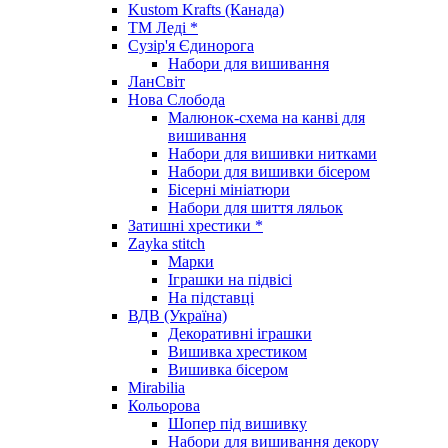
Kustom Krafts (Канада)
ТМ Леді *
Сузір'я Єдинорога
Набори для вишивання
ЛанСвіт
Нова Слобода
Малюнок-схема на канві для
вишивання
Набори для вишивки нитками
Набори для вишивки бісером
Бісерні мініатюри
Набори для шиття ляльок
Затишні хрестики *
Zayka stitch
Марки
Іграшки на підвісі
На підставці
ВДВ (Україна)
Декоративні іграшки
Вишивка хрестиком
Вишивка бісером
Mirabilia
Кольорова
Шопер під вишивку
Набори для вишивання декору