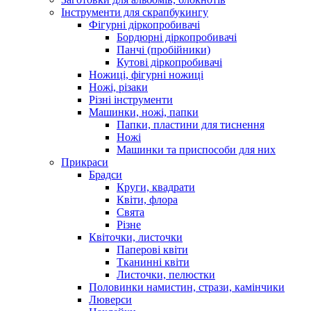
Інструменти для скрапбукингу
Фігурні діркопробивачі
Бордюрні діркопробивачі
Панчі (пробійники)
Кутові діркопробивачі
Ножиці, фігурні ножиці
Ножі, різаки
Різні інструменти
Машинки, ножі, папки
Папки, пластини для тиснення
Ножі
Машинки та приспособи для них
Прикраси
Брадси
Круги, квадрати
Квіти, флора
Свята
Різне
Квіточки, листочки
Паперові квіти
Тканинні квіти
Листочки, пелюстки
Половинки намистин, стрази, камінчики
Люверси