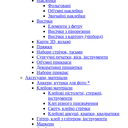
Наклейки
Фольговані
Об'ємні наклейки
Звичайні наклейки
Висічки
Елементи з фетру
Висічки з пінорезини
Висічки з картону (чіпборд)
Карти 3D, колажі
Пряжки
Набори стрічок, тасьми
Сургучні печатки, віск, інструменти
Об'ємні прикраси
Декоративні прищепки
Набори прикрас
Аксесуари, матеріали
Анкери, кутики для фото *
Клейові матеріали
Клейові пістолети, стержні,
інструменти
Клеї різного призначення
Скотч, клейкі стрічки
Клейові аркуші, крапки, квадратики
Глітер, клей з глітером, інструменти
Маркери