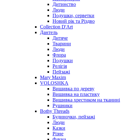
Дитинство
Люди
Подушки, серветки
Новий рік та Різдво
Collection D'Art
Дантель
Дитяче
Тварини
Люди
Флора
Подушки
Релігія
Пейзажі
Mary Maxim
VOLOSHKA
Вишивка по дереву
Вишивка на пластику
Вишивка хрестиком на тканині
Рушники
Bothy Threads
Будиночки, пейзажі
Люди
Казки
Різне
Фауна