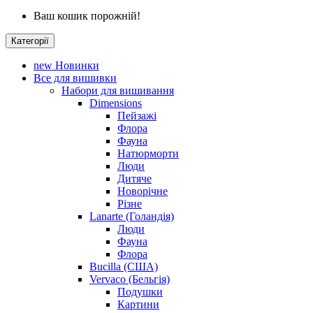
Ваш кошик порожній!
Категорії
new
Новинки
Все для вишивки
Набори для вишивання
Dimensions
Пейзажі
Флора
Фауна
Натюрморти
Люди
Дитяче
Новорічне
Різне
Lanarte (Голандія)
Люди
Фауна
Флора
Bucilla (США)
Vervaco (Бельгія)
Подушки
Картини