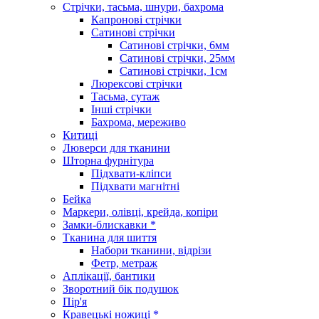
Стрічки, тасьма, шнури, бахрома
Капронові стрічки
Сатинові стрічки
Сатинові стрічки, 6мм
Сатинові стрічки, 25мм
Сатинові стрічки, 1см
Люрексові стрічки
Тасьма, сутаж
Інші стрічки
Бахрома, мереживо
Китиці
Люверси для тканини
Шторна фурнітура
Підхвати-кліпси
Підхвати магнітні
Бейка
Маркери, олівці, крейда, копіри
Замки-блискавки *
Тканина для шиття
Набори тканини, відрізи
Фетр, метраж
Аплікації, бантики
Зворотний бік подушок
Пір'я
Кравецькі ножиці *