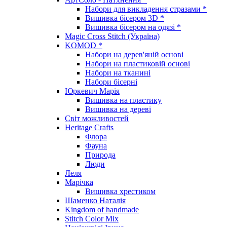
Набори для викладення стразами *
Вишивка бісером 3D *
Вишивка бісером на одязі *
Magic Cross Stitch (Україна)
KOMOD *
Набори на дерев'яній основі
Набори на пластиковій основі
Набори на тканині
Набори бісерні
Юркевич Марія
Вишивка на пластику
Вишивка на дереві
Світ можливостей
Heritage Crafts
Флора
Фауна
Природа
Люди
Леля
Марічка
Вишивка хрестиком
Шаменко Наталія
Kingdom of handmade
Stitch Color Mix