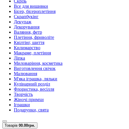
Скрізь
Все для вишивки
Бісер, бісероплетіння
Скрапбукінг
Декупаж
Декорування
Валяння, фетр
Плетіння, фриволіте
Квілтінг, шиття
Килимарство
Макраме, плетіння
Ліпка
Миловаріння, косметика
Виготовлення свічок
Малювання
М'яка іграшка, ляльки
Кулінарний розділ
Флористика, весілля
Творчість
Жіночі примхи
Іграшки
Подарунки, свята
Товарів
0
0.00грн.