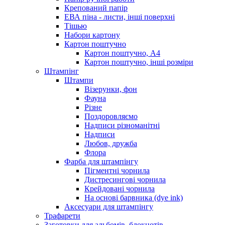
Крепований папір
ЕВА піна - листи, інші поверхні
Тішью
Набори картону
Картон поштучно
Картон поштучно, А4
Картон поштучно, інші розміри
Штампінг
Штампи
Візерунки, фон
Фауна
Різне
Поздоровляємо
Надписи різноманітні
Надписи
Любов, дружба
Флора
Фарба для штампінгу
Пігментні чорнила
Дистресингові чорнила
Крейдовані чорнила
На основі барвника (dye ink)
Аксесуари для штампінгу
Трафарети
Заготовки для альбомів, блокнотів