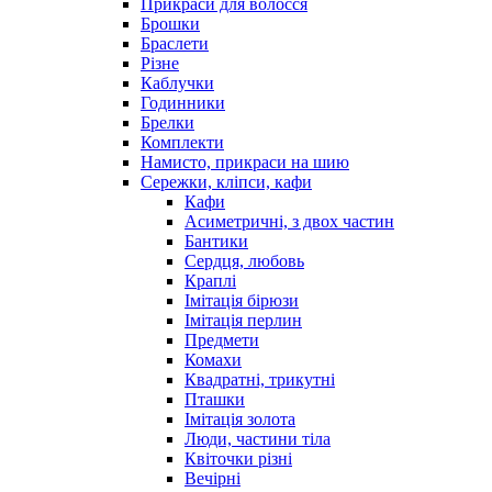
Прикраси для волосся
Брошки
Браслети
Різне
Каблучки
Годинники
Брелки
Комплекти
Намисто, прикраси на шию
Сережки, кліпси, кафи
Кафи
Асиметричні, з двох частин
Бантики
Сердця, любовь
Краплі
Імітація бірюзи
Імітація перлин
Предмети
Комахи
Квадратні, трикутні
Пташки
Імітація золота
Люди, частини тіла
Квіточки різні
Вечірні