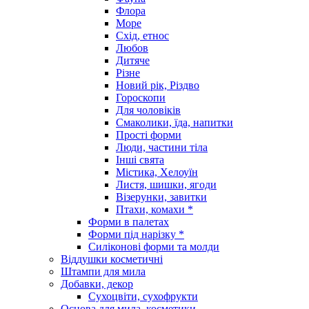
Флора
Море
Схід, етнос
Любов
Дитяче
Різне
Новий рік, Різдво
Гороскопи
Для чоловіків
Смаколики, їда, напитки
Прості форми
Люди, частини тіла
Інші свята
Містика, Хелоуїн
Листя, шишки, ягоди
Візерунки, завитки
Птахи, комахи *
Форми в палетах
Форми під нарізку *
Силіконові форми та молди
Віддушки косметичні
Штампи для мила
Добавки, декор
Сухоцвіти, сухофрукти
Основа для мила, косметики