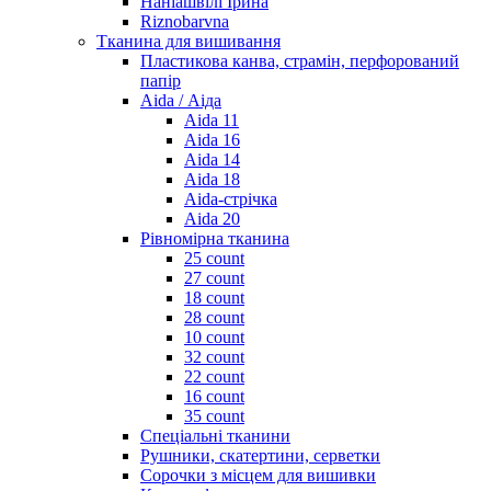
Наніашвілі Ірина
Riznobarvna
Тканина для вишивання
Пластикова канва, страмін, перфорований
папір
Aida / Аіда
Aida 11
Aida 16
Aida 14
Aida 18
Aida-стрічка
Aida 20
Рівномірна тканина
25 count
27 count
18 count
28 count
10 count
32 count
22 count
16 count
35 count
Спеціальні тканини
Рушники, скатертини, серветки
Сорочки з місцем для вишивки