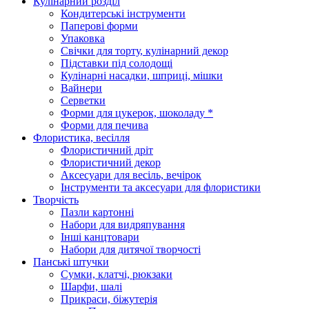
Кулінарний розділ
Кондитерські інструменти
Паперові форми
Упаковка
Свічки для торту, кулінарний декор
Підставки під солодощі
Кулінарні насадки, шприці, мішки
Вайнери
Серветки
Форми для цукерок, шоколаду *
Форми для печива
Флористика, весілля
Флористичний дріт
Флористичний декор
Аксесуари для весіль, вечірок
Інструменти та аксесуари для флористики
Творчість
Пазли картонні
Набори для видряпування
Інші канцтовари
Набори для дитячої творчості
Панські штучки
Сумки, клатчі, рюкзаки
Шарфи, шалі
Прикраси, біжутерія