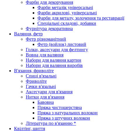
Фарби для декорування
Фарби металік універсальні
Фарби акрилові, універсальні
Фарби для металу, золочення та реставрації
Спеціальні складові, добавки
Фурнітура декоративна
Валяння, фетр
Фетр різноманітний
Фетр (войлок) листовий
Голки, аксесуари для фелтингу
Вовна для валяння
Набори для валяння картин
Набори для валяння виробів
В'язання, фриволіте
Спиці в'язальні
Фриволіте
Гачки в'язальні
Аксесуари для в'язання
Нитки для в'язання
Бавовна
Пряжа чистошерстяна
Пряжа з натуральних волокон
Пряжа з штучних волокон
Література по в'язанню *
Квілтінг, шиття