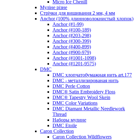
Micro Ice Chenill
Муліне різне
Стрічки для вишивання 2 мм, 4 мм
Anchor (100% длинноволокнистый хлопок)
Anchor (#1-99)
Anchor (#100-189)
Anchor (#203-298)
Anchor (#300-399)
Anchor (#400-899)
Anchor (#900-979)
Anchor (#1001-1098)
Anchor (#1201-9575)
DMC
DMC хлопчатобумажная нить art.177
DMC - металлизированая нить
DMC Perle Cotton
DMC® Satin Embroidery Floss
DMC® Tapestry Wool Skein
DMC Color Variations
DMC Diamant Metallic Needlework
Thread
Наборы мулине
DMC Etoile
Caron Collection
Caron Collection Wildflowers