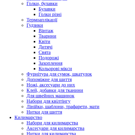
Голки, булавки
Булавки
Голки різні
Термоаплікації
Гудзики
Вінтаж
Тварини
Квіти
Дитячі
Свята
Подорожі
Захоплення
Кольорові мікси
Фурнітура для сумок, шкатулок
Допоміжне для шиття
Ножі, аксесуари до них
Клей, добавки для тканини
Для швейних машинок
Набори для квілтінгу
Лінійки, шаблони, трафарети, мати
Нитки для шиття
Килимарство
Набори для килимарства
Аксесуари для килимарства
Нитки для килимарства