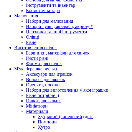
Інструменти та інвентар
Косметична тара
Малювання
Набори для малювання
Набори гуаші, акварелі, акрилу *
Пензлики та інші інструменти
Олівці
Різне
Виготовлення свічок
Барвники, матеріали для свічок
Гноти різні
Форми для свічок
М'яка іграшка, ляльки
Аксесуари для іграшок
Волосся для ляльок
Оченята, носики
Набори для виготовлення м'якої іграшки
Різне потрібне :)
Голки для ляльок
Мініатюри
Материали
Хутряний (синельний) дріт
Помпони
Хутро