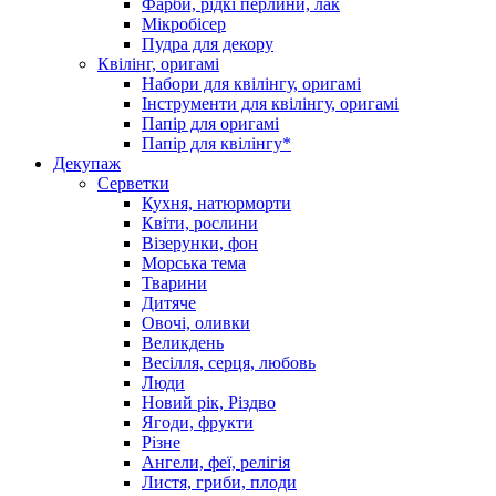
Фарби, рідкі перлини, лак
Мікробісер
Пудра для декору
Квілінг, оригамі
Набори для квілінгу, оригамі
Інструменти для квілінгу, оригамі
Папір для оригамі
Папір для квілінгу*
Декупаж
Серветки
Кухня, натюрморти
Квіти, рослини
Візерунки, фон
Морська тема
Тварини
Дитяче
Овочі, оливки
Великдень
Весілля, серця, любовь
Люди
Новий рік, Різдво
Ягоди, фрукти
Різне
Ангели, феї, релігія
Листя, гриби, плоди