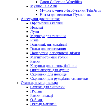
Caron Collection Waterlilies
Муліне Tela Artis
Муліне ручного фарбування Tela Artis
Нитка для вишивки Пухнастик
Аксесуари для вишивки
Оформлення картин
Ножиці
Лупи
Маркери для тканини
Різне
Гольниці, нитковдівачі
Голки для вишивання
Наперстки, вспорювачі, різаки
Магніти-тримачі голки
Рамки
Котушки для ниток, бобінки
Органайзери для муліне
Скриньки для ножиць
Скриньки для рукоділля, смітнички
Станки, рамки, пяльца
Станки для вишивки
П'яльці
Рамки-п'яльці
Q-Snaps
П'яльці магнітні