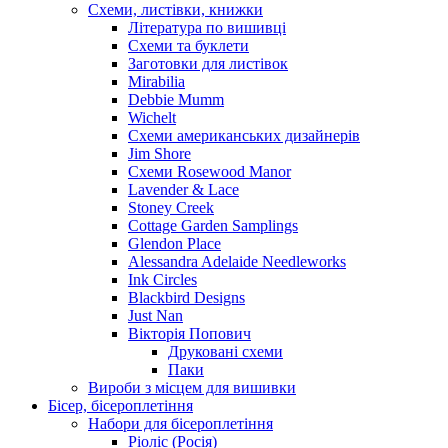
Схеми, листівки, книжки
Література по вишивці
Схеми та буклети
Заготовки для листівок
Mirabilia
Debbie Mumm
Wichelt
Схеми американських дизайнерів
Jim Shore
Cхеми Rosewood Manor
Lavender & Lace
Stoney Creek
Cottage Garden Samplings
Glendon Place
Alessandra Adelaide Needleworks
Ink Circles
Blackbird Designs
Just Nan
Вікторія Попович
Друковані схеми
Паки
Вироби з місцем для вишивки
Бісер, бісероплетіння
Набори для бісероплетіння
Ріоліс (Росія)