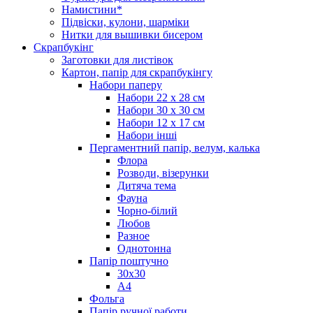
Намистини*
Підвіски, кулони, шарміки
Нитки для вышивки бисером
Скрапбукінг
Заготовки для листівок
Картон, папір для скрапбукінгу
Набори паперу
Набори 22 х 28 см
Набори 30 х 30 см
Набори 12 х 17 см
Набори інші
Пергаментний папір, велум, калька
Флора
Розводи, візерунки
Дитяча тема
Фауна
Чорно-білий
Любов
Разное
Однотонна
Папір поштучно
30х30
А4
Фольга
Папір ручної работи