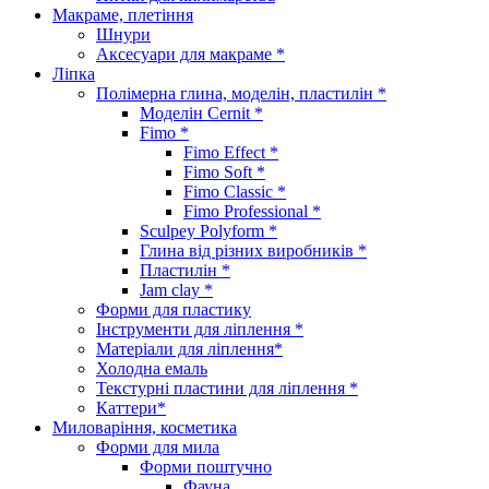
Макраме, плетіння
Шнури
Аксесуари для макраме *
Ліпка
Полімерна глина, моделін, пластилін *
Моделін Cernit *
Fimo *
Fimo Effect *
Fimo Soft *
Fimo Classic *
Fimo Professional *
Sculpey Polyform *
Глина від різних виробників *
Пластилін *
Jam clay *
Форми для пластику
Інструменти для ліплення *
Матеріали для ліплення*
Холодна емаль
Текстурні пластини для ліплення *
Каттери*
Миловаріння, косметика
Форми для мила
Форми поштучно
Фауна