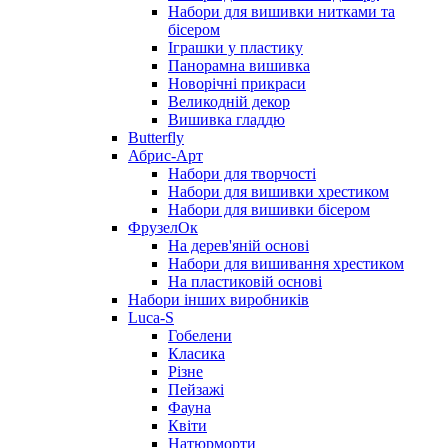
Набори для вишивки нитками та
бісером
Іграшки у пластику
Панорамна вишивка
Новорічні прикраси
Великодній декор
Вишивка гладдю
Butterfly
Абрис-Арт
Набори для творчості
Набори для вишивки хрестиком
Набори для вишивки бісером
ФрузелОк
На дерев'яній основі
Набори для вишивання хрестиком
На пластиковій основі
Набори інших виробників
Luca-S
Гобелени
Класика
Різне
Пейзажі
Фауна
Квіти
Натюрморти