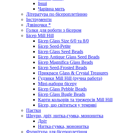
Інші
Чарівна мить
Література по бісероплетінню
Інструменти
Дзвіночки *
Голки для роботи з бісером
Бісер Mill Hill
Бісер Glass Size 6/0 та 8/0
Бісер Seed-Petite
Бісер Glass Seed Beads
Бісер Antique Glass Seed Beads
Бісер Magnifica Glass Beads
Бісер Seed-Frosted Beads
Прикраси Glass & Crystal Treasures
Гудзики Mill Hill (ручна работа)
Міні-набори бісеру
Бісер Glass Pebble Beads
Бісер Glass Bugle Beads
Карти кольорів та трежерсів Mill Hill
Бісер, що світиться у темряві
Паєтки
Шнури, дріт, нитка-гумка, мононитка
Дріт
Нитка-гумка, мононитка
Фурнітура для бісероплетіння