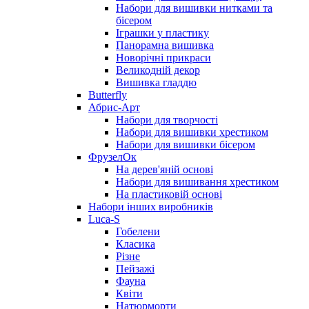
Набори для вишивки нитками та
бісером
Іграшки у пластику
Панорамна вишивка
Новорічні прикраси
Великодній декор
Вишивка гладдю
Butterfly
Абрис-Арт
Набори для творчості
Набори для вишивки хрестиком
Набори для вишивки бісером
ФрузелОк
На дерев'яній основі
Набори для вишивання хрестиком
На пластиковій основі
Набори інших виробників
Luca-S
Гобелени
Класика
Різне
Пейзажі
Фауна
Квіти
Натюрморти