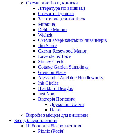
Схеми, листівки, книжки
Література по вишивці
Схеми та буклети
Заготовки для листівок
Mirabilia
Debbie Mumm
Wichelt
Схеми американських дизайнерів
Jim Shore
Cхеми Rosewood Manor
Lavender & Lace
Stoney Creek
Cottage Garden Samplings
Glendon Place
Alessandra Adelaide Needleworks
Ink Circles
Blackbird Designs
Just Nan
Вікторія Попович
Друковані схеми
Паки
Вироби з місцем для вишивки
Бісер, бісероплетіння
Набори для бісероплетіння
Ріоліс (Росія)