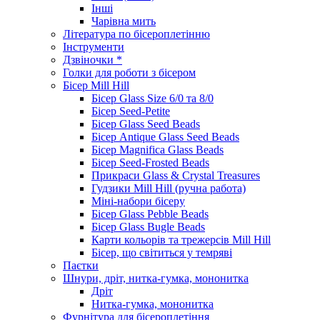
Інші
Чарівна мить
Література по бісероплетінню
Інструменти
Дзвіночки *
Голки для роботи з бісером
Бісер Mill Hill
Бісер Glass Size 6/0 та 8/0
Бісер Seed-Petite
Бісер Glass Seed Beads
Бісер Antique Glass Seed Beads
Бісер Magnifica Glass Beads
Бісер Seed-Frosted Beads
Прикраси Glass & Crystal Treasures
Гудзики Mill Hill (ручна работа)
Міні-набори бісеру
Бісер Glass Pebble Beads
Бісер Glass Bugle Beads
Карти кольорів та трежерсів Mill Hill
Бісер, що світиться у темряві
Паєтки
Шнури, дріт, нитка-гумка, мононитка
Дріт
Нитка-гумка, мононитка
Фурнітура для бісероплетіння