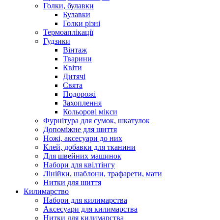
Голки, булавки
Булавки
Голки різні
Термоаплікації
Гудзики
Вінтаж
Тварини
Квіти
Дитячі
Свята
Подорожі
Захоплення
Кольорові мікси
Фурнітура для сумок, шкатулок
Допоміжне для шиття
Ножі, аксесуари до них
Клей, добавки для тканини
Для швейних машинок
Набори для квілтінгу
Лінійки, шаблони, трафарети, мати
Нитки для шиття
Килимарство
Набори для килимарства
Аксесуари для килимарства
Нитки для килимарства