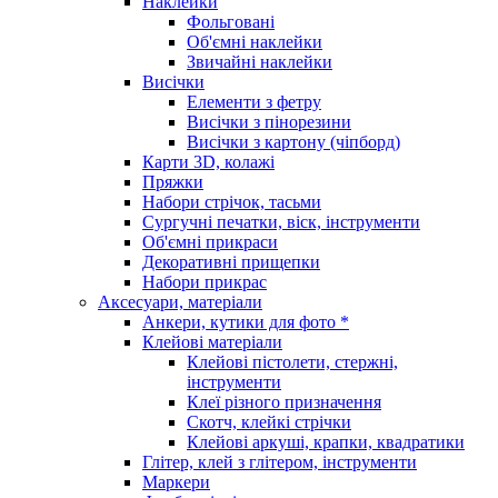
Наклейки
Фольговані
Об'ємні наклейки
Звичайні наклейки
Висічки
Елементи з фетру
Висічки з пінорезини
Висічки з картону (чіпборд)
Карти 3D, колажі
Пряжки
Набори стрічок, тасьми
Сургучні печатки, віск, інструменти
Об'ємні прикраси
Декоративні прищепки
Набори прикрас
Аксесуари, матеріали
Анкери, кутики для фото *
Клейові матеріали
Клейові пістолети, стержні,
інструменти
Клеї різного призначення
Скотч, клейкі стрічки
Клейові аркуші, крапки, квадратики
Глітер, клей з глітером, інструменти
Маркери