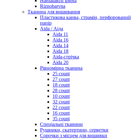
Наніашвілі Ірина
Riznobarvna
Тканина для вишивання
Пластикова канва, страмін, перфорований
папір
Aida / Аіда
Aida 11
Aida 16
Aida 14
Aida 18
Aida-стрічка
Aida 20
Рівномірна тканина
25 count
27 count
18 count
28 count
10 count
32 count
22 count
16 count
35 count
Спеціальні тканини
Рушники, скатертини, серветки
Сорочки з місцем для вишивки