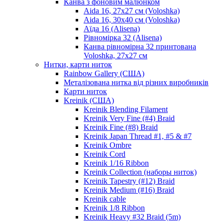
Канва з фоновим малюнком
Aida 16, 27х27 см (Voloshka)
Aida 16, 30х40 см (Voloshka)
Аїда 16 (Alisena)
Рівномірка 32 (Alisena)
Канва рівномірна 32 принтована
Voloshka, 27х27 см
Нитки, карти ниток
Rainbow Gallery (США)
Металізована нитка від різних виробників
Карти ниток
Kreinik (США)
Kreinik Blending Filament
Kreinik Very Fine (#4) Braid
Kreinik Fine (#8) Braid
Kreinik Japan Thread #1, #5 & #7
Kreinik Ombre
Kreinik Cord
Kreinik 1/16 Ribbon
Kreinik Collection (наборы ниток)
Kreinik Tapestry (#12) Braid
Kreinik Medium (#16) Braid
Kreinik cable
Kreinik 1/8 Ribbon
Kreinik Heavy #32 Braid (5m)