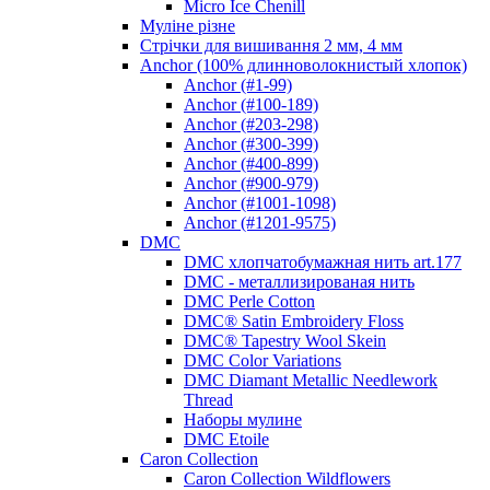
Micro Ice Chenill
Муліне різне
Стрічки для вишивання 2 мм, 4 мм
Anchor (100% длинноволокнистый хлопок)
Anchor (#1-99)
Anchor (#100-189)
Anchor (#203-298)
Anchor (#300-399)
Anchor (#400-899)
Anchor (#900-979)
Anchor (#1001-1098)
Anchor (#1201-9575)
DMC
DMC хлопчатобумажная нить art.177
DMC - металлизированая нить
DMC Perle Cotton
DMC® Satin Embroidery Floss
DMC® Tapestry Wool Skein
DMC Color Variations
DMC Diamant Metallic Needlework
Thread
Наборы мулине
DMC Etoile
Caron Collection
Caron Collection Wildflowers