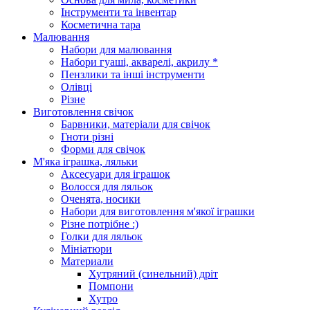
Інструменти та інвентар
Косметична тара
Малювання
Набори для малювання
Набори гуаші, акварелі, акрилу *
Пензлики та інші інструменти
Олівці
Різне
Виготовлення свічок
Барвники, матеріали для свічок
Гноти різні
Форми для свічок
М'яка іграшка, ляльки
Аксесуари для іграшок
Волосся для ляльок
Оченята, носики
Набори для виготовлення м'якої іграшки
Різне потрібне :)
Голки для ляльок
Мініатюри
Материали
Хутряний (синельний) дріт
Помпони
Хутро