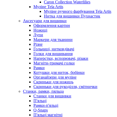
Caron Collection Waterlilies
Муліне Tela Artis
Муліне ручного фарбування Tela Artis
Нитка для вишивки Пухнастик
Аксесуари для вишивки
Оформлення картин
Ножиці
Лупи
Маркери для тканини
Різне
Гольниці, нитковдівачі
Голки для вишивання
Наперстки, вспорювачі, різаки
Магніти-тримачі голки
Рамки
Котушки для ниток, бобінки
Органайзери для муліне
Скриньки для ножиць
Скриньки для рукоділля, смітнички
Станки, рамки, пяльца
Станки для вишивки
П'яльці
Рамки-п'яльці
Q-Snaps
П'яльці магнітні