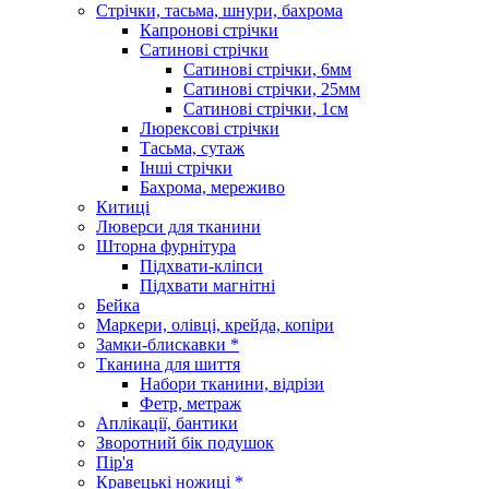
Стрічки, тасьма, шнури, бахрома
Капронові стрічки
Сатинові стрічки
Сатинові стрічки, 6мм
Сатинові стрічки, 25мм
Сатинові стрічки, 1см
Люрексові стрічки
Тасьма, сутаж
Інші стрічки
Бахрома, мереживо
Китиці
Люверси для тканини
Шторна фурнітура
Підхвати-кліпси
Підхвати магнітні
Бейка
Маркери, олівці, крейда, копіри
Замки-блискавки *
Тканина для шиття
Набори тканини, відрізи
Фетр, метраж
Аплікації, бантики
Зворотний бік подушок
Пір'я
Кравецькі ножиці *