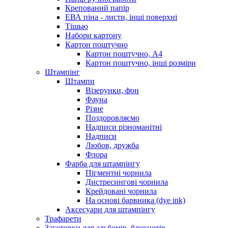
Крепований папір
ЕВА піна - листи, інші поверхні
Тішью
Набори картону
Картон поштучно
Картон поштучно, А4
Картон поштучно, інші розміри
Штампінг
Штампи
Візерунки, фон
Фауна
Різне
Поздоровляємо
Надписи різноманітні
Надписи
Любов, дружба
Флора
Фарба для штампінгу
Пігментні чорнила
Дистресингові чорнила
Крейдовані чорнила
На основі барвника (dye ink)
Аксесуари для штампінгу
Трафарети
Заготовки для альбомів, блокнотів