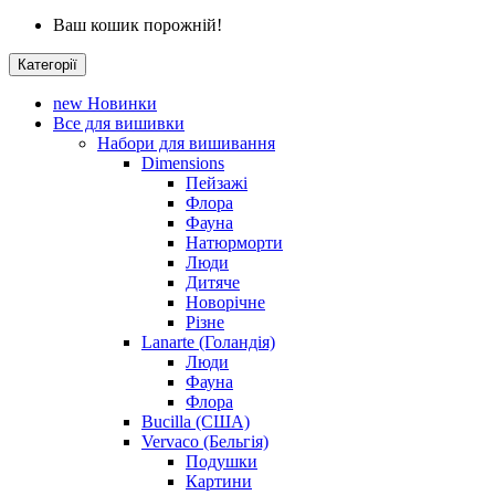
Ваш кошик порожній!
Категорії
new
Новинки
Все для вишивки
Набори для вишивання
Dimensions
Пейзажі
Флора
Фауна
Натюрморти
Люди
Дитяче
Новорічне
Різне
Lanarte (Голандія)
Люди
Фауна
Флора
Bucilla (США)
Vervaco (Бельгія)
Подушки
Картини