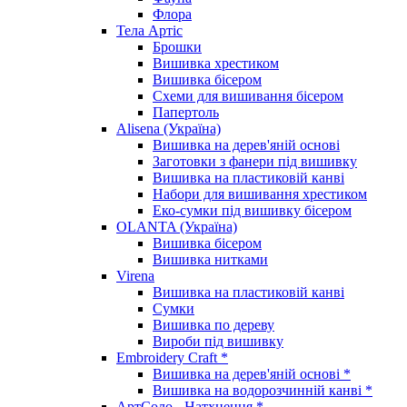
Флора
Тела Артіс
Брошки
Вишивка хрестиком
Вишивка бісером
Схеми для вишивання бісером
Папертоль
Alisena (Україна)
Вишивка на дерев'яній основі
Заготовки з фанери під вишивку
Вишивка на пластиковій канві
Набори для вишивання хрестиком
Еко-сумки під вишивку бісером
OLANTA (Україна)
Вишивка бісером
Вишивка нитками
Virena
Вишивка на пластиковій канві
Сумки
Вишивка по дереву
Вироби під вишивку
Embroidery Craft *
Вишивка на дерев'яній основі *
Вишивка на водорозчинній канві *
АртСоло - Натхнення *