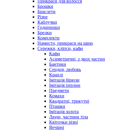
Прикраси для волосся
Брошки
Браслети
Різне
Каблучки
Годинники
Брелки
Комплекти
Намисто, прикраси на шию
Сережки, кліпси, кафи
Кафи
Асиметричні, з двох частин
Бантики
Сердця, любовь
Краплі
Імітація бірюзи
Імітація перлин
Предмети
Комахи
Квадратні, трикутні
Пташки
Імітація золота
Люди, частини тіла
Квіточки різні
Вечірні