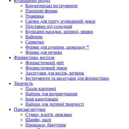
Кулінарний розділ
Кондитерські інструменти
Паперові форми
Упаковка
Свічки для торту, кулінарний декор
Підставки під солодощі
Кулінарні насадки, шприці, мішки
Вайнери
Серветки
Форми для цукерок, шоколаду *
Форми для печива
Флористика, весілля
Флористичний дріт
Флористичний декор
Аксесуари для весіль, вечірок
Інструменти та аксесуари для флористики
Творчість
Пазли картонні
Набори для видряпування
Інші канцтовари
Набори для дитячої творчості
Панські штучки
Сумки, клатчі, рюкзаки
Шарфи, шалі
Прикраси, біжутерія