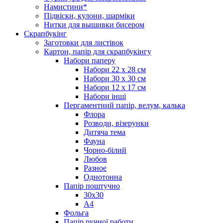
Намистини*
Підвіски, кулони, шарміки
Нитки для вышивки бисером
Скрапбукінг
Заготовки для листівок
Картон, папір для скрапбукінгу
Набори паперу
Набори 22 х 28 см
Набори 30 х 30 см
Набори 12 х 17 см
Набори інші
Пергаментний папір, велум, калька
Флора
Розводи, візерунки
Дитяча тема
Фауна
Чорно-білий
Любов
Разное
Однотонна
Папір поштучно
30х30
А4
Фольга
Папір ручної работи