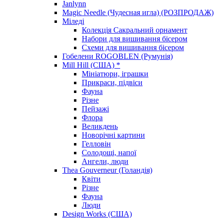
Janlynn
Magic Needle (Чудесная игла) (РОЗПРОДАЖ)
Міледі
Колекція Сакральний орнамент
Набори для вишивання бісером
Схеми для вишивання бісером
Гобелени ROGOBLEN (Румунія)
Mill Hill (США) *
Мініатюри, іграшки
Прикраси, підвіси
Фауна
Різне
Пейзажі
Флора
Великдень
Новорічні картини
Гелловін
Солодощі, напої
Ангели, люди
Thea Gouverneur (Голандія)
Квіти
Різне
Фауна
Люди
Design Works (США)