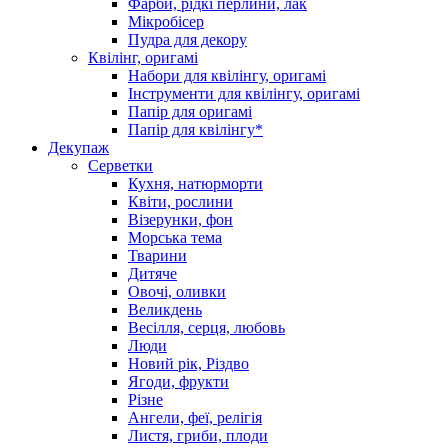
Фарби, рідкі перлини, лак
Мікробісер
Пудра для декору
Квілінг, оригамі
Набори для квілінгу, оригамі
Інструменти для квілінгу, оригамі
Папір для оригамі
Папір для квілінгу*
Декупаж
Серветки
Кухня, натюрморти
Квіти, рослини
Візерунки, фон
Морська тема
Тварини
Дитяче
Овочі, оливки
Великдень
Весілля, серця, любовь
Люди
Новий рік, Різдво
Ягоди, фрукти
Різне
Ангели, феї, релігія
Листя, гриби, плоди