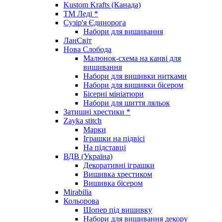
Kustom Krafts (Канада)
ТМ Леді *
Сузір'я Єдинорога
Набори для вишивання
ЛанСвіт
Нова Слобода
Малюнок-схема на канві для
вишивання
Набори для вишивки нитками
Набори для вишивки бісером
Бісерні мініатюри
Набори для шиття ляльок
Затишні хрестики *
Zayka stitch
Марки
Іграшки на підвісі
На підставці
ВДВ (Україна)
Декоративні іграшки
Вишивка хрестиком
Вишивка бісером
Mirabilia
Кольорова
Шопер під вишивку
Набори для вишивання декору