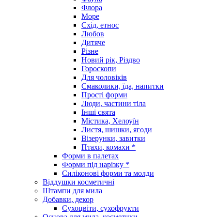
Флора
Море
Схід, етнос
Любов
Дитяче
Різне
Новий рік, Різдво
Гороскопи
Для чоловіків
Смаколики, їда, напитки
Прості форми
Люди, частини тіла
Інші свята
Містика, Хелоуїн
Листя, шишки, ягоди
Візерунки, завитки
Птахи, комахи *
Форми в палетах
Форми під нарізку *
Силіконові форми та молди
Віддушки косметичні
Штампи для мила
Добавки, декор
Сухоцвіти, сухофрукти
Основа для мила, косметики