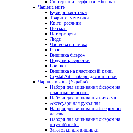
Скатертини, серфетки, мішечки
Чарiвна мить
Кумедні картинки
Тварини, метелики
Квіти, рослини
Пейзажі
Натюрморти
Люди
Часткова вишивка
Різне
Вишивка бісером
Подушки, серветки
Брошки
Вишивка на пластиковій канві
Crystal Art - набори для вишивки
Чарівна країна (Україна)
Набори для вишивання бісером на
пластиковій основі
Набори для вишивання нитками
Аксесуари для рукоділля
Набори для вишивання бісером по
дереву
Набори для вишивання бісером на
штучній шкірі
Заготовки для вишивки