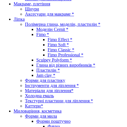
Макраме, плетіння
Шнури
Аксесуари для макраме *
Ліпка
Полімерна глина, моделін, пластилін *
Моделін Cernit *
Fimo *
Fimo Effect *
Fimo Soft *
Fimo Classic *
Fimo Professional *
Sculpey Polyform *
Глина від різних виробників *
Пластилін *
Jam clay *
Форми для пластику
Інструменти для ліплення *
Матеріали для ліплення*
Холодна емаль
Текстурні пластини для ліплення *
Каттери*
Миловаріння, косметика
Форми для мила
Форми поштучно
Фауна