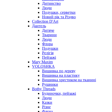
Дитинство
Люди
Подушки, серветки
Новий рік та Різдво
Collection D'Art
Дантель
Дитяче
Тварини
Люди
Флора
Подушки
Релігія
Пейзажі
Mary Maxim
VOLOSHKA
Вишивка по дереву
Вишивка на пластику
Вишивка хрестиком на тканині
Рушники
Bothy Threads
Будиночки, пейзажі
Люди
Казки
Різне
Фауна