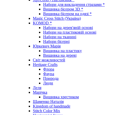
Набори для викладення стразами *
Вишивка бісером 3D *
Вишивка бісером на одязі *
Magic Cross Stitch (Україна)
KOMOD *
Набори на дерев'яній основі
Набори на пластиковій основі
Набори на тканині
Набори бісерні
Юркевич Марія
Вишивка на пластику
Вишивка на дереві
Світ можливостей
Heritage Crafts
Флора
Фауна
Природа
Люди
Леля
Марічка
Вишивка хрестиком
Шаменко Наталія
Kingdom of handmade
Stitch Color Mix