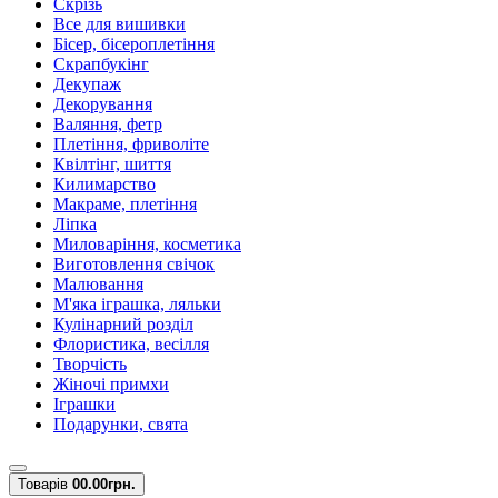
Скрізь
Все для вишивки
Бісер, бісероплетіння
Скрапбукінг
Декупаж
Декорування
Валяння, фетр
Плетіння, фриволіте
Квілтінг, шиття
Килимарство
Макраме, плетіння
Ліпка
Миловаріння, косметика
Виготовлення свічок
Малювання
М'яка іграшка, ляльки
Кулінарний розділ
Флористика, весілля
Творчість
Жіночі примхи
Іграшки
Подарунки, свята
Товарів
0
0.00грн.