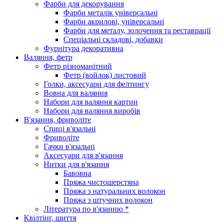
Фарби для декорування
Фарби металік універсальні
Фарби акрилові, універсальні
Фарби для металу, золочення та реставрації
Спеціальні складові, добавки
Фурнітура декоративна
Валяння, фетр
Фетр різноманітний
Фетр (войлок) листовий
Голки, аксесуари для фелтингу
Вовна для валяння
Набори для валяння картин
Набори для валяння виробів
В'язання, фриволіте
Спиці в'язальні
Фриволіте
Гачки в'язальні
Аксесуари для в'язання
Нитки для в'язання
Бавовна
Пряжа чистошерстяна
Пряжа з натуральних волокон
Пряжа з штучних волокон
Література по в'язанню *
Квілтінг, шиття