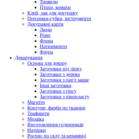
Троянди
Птахи, комахи
Клей, лак для декупажу
Пензлики-губки, інструменти
Декупажні карти
Люди
Різне
Флора
Натюрморти
Фауна
Декорування
Основа для декору
Заготовки під ліпку
Заготовки з дерева
Заготовки з пап'є маше
Інші заготовки
Заготовки з гіпсу
Заготовки з пінопласту
Магніти
Контури, фарби по тканині
Трафарети
Мозаїка
Виготовлення годинників
Натирки
Роспис по склу та керамиці