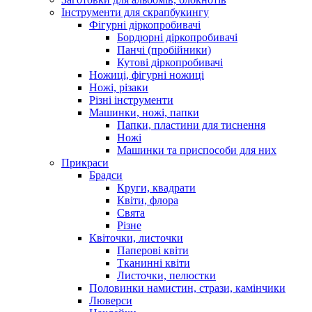
Інструменти для скрапбукингу
Фігурні діркопробивачі
Бордюрні діркопробивачі
Панчі (пробійники)
Кутові діркопробивачі
Ножиці, фігурні ножиці
Ножі, різаки
Різні інструменти
Машинки, ножі, папки
Папки, пластини для тиснення
Ножі
Машинки та приспособи для них
Прикраси
Брадси
Круги, квадрати
Квіти, флора
Свята
Різне
Квіточки, листочки
Паперові квіти
Тканинні квіти
Листочки, пелюстки
Половинки намистин, стрази, камінчики
Люверси