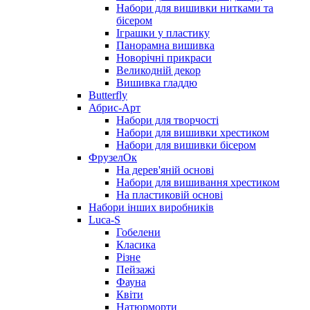
Набори для вишивки нитками та
бісером
Іграшки у пластику
Панорамна вишивка
Новорічні прикраси
Великодній декор
Вишивка гладдю
Butterfly
Абрис-Арт
Набори для творчості
Набори для вишивки хрестиком
Набори для вишивки бісером
ФрузелОк
На дерев'яній основі
Набори для вишивання хрестиком
На пластиковій основі
Набори інших виробників
Luca-S
Гобелени
Класика
Різне
Пейзажі
Фауна
Квіти
Натюрморти