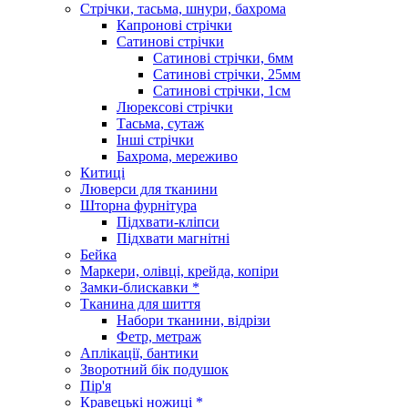
Стрічки, тасьма, шнури, бахрома
Капронові стрічки
Сатинові стрічки
Сатинові стрічки, 6мм
Сатинові стрічки, 25мм
Сатинові стрічки, 1см
Люрексові стрічки
Тасьма, сутаж
Інші стрічки
Бахрома, мереживо
Китиці
Люверси для тканини
Шторна фурнітура
Підхвати-кліпси
Підхвати магнітні
Бейка
Маркери, олівці, крейда, копіри
Замки-блискавки *
Тканина для шиття
Набори тканини, відрізи
Фетр, метраж
Аплікації, бантики
Зворотний бік подушок
Пір'я
Кравецькі ножиці *