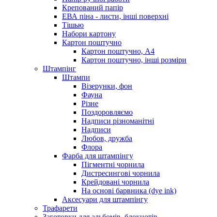
Крепований папір
ЕВА піна - листи, інші поверхні
Тішью
Набори картону
Картон поштучно
Картон поштучно, А4
Картон поштучно, інші розміри
Штампінг
Штампи
Візерунки, фон
Фауна
Різне
Поздоровляємо
Надписи різноманітні
Надписи
Любов, дружба
Флора
Фарба для штампінгу
Пігментні чорнила
Дистресингові чорнила
Крейдовані чорнила
На основі барвника (dye ink)
Аксесуари для штампінгу
Трафарети
Заготовки для альбомів, блокнотів