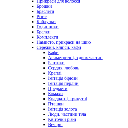
Прикраси для волосся
Брошки
Браслети
Різне
Каблучки
Годинники
Брелки
Комплекти
Намисто, прикраси на шию
Сережки, кліпси, кафи
Кафи
Асиметричні, з двох частин
Бантики
Сердця, любовь
Краплі
Імітація бірюзи
Імітація перлин
Предмети
Комахи
Квадратні, трикутні
Пташки
Імітація золота
Люди, частини тіла
Квіточки різні
Вечірні