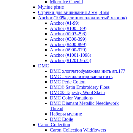
Micro Ice Chenill
Муліне різне
Стрічки для вишивання 2 мм, 4 мм
Anchor (100% длинноволокнистый хлопок)
Anchor (#1-99)
Anchor (#100-189)
Anchor (#203-298)
Anchor (#300-399)
Anchor (#400-899)
Anchor (#900-979)
Anchor (#1001-1098)
Anchor (#1201-9575)
DMC
DMC хлопчатобумажная нить art.177
DMC - металлизированая нить
DMC Perle Cotton
DMC® Satin Embroidery Floss
DMC® Tapestry Wool Skein
DMC Color Variations
DMC Diamant Metallic Needlework
Thread
Наборы мулине
DMC Etoile
Caron Collection
Caron Collection Wildflowers