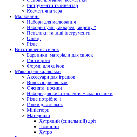
Інструменти та інвентар
Косметична тара
Малювання
Набори для малювання
Набори гуаші, акварелі, акрилу *
Пензлики та інші інструменти
Олівці
Різне
Виготовлення свічок
Барвники, матеріали для свічок
Гноти різні
Форми для свічок
М'яка іграшка, ляльки
Аксесуари для іграшок
Волосся для ляльок
Оченята, носики
Набори для виготовлення м'якої іграшки
Різне потрібне :)
Голки для ляльок
Мініатюри
Материали
Хутряний (синельний) дріт
Помпони
Хутро