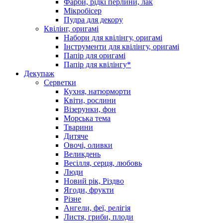
Фарби, рідкі перлини, лак
Мікробісер
Пудра для декору
Квілінг, оригамі
Набори для квілінгу, оригамі
Інструменти для квілінгу, оригамі
Папір для оригамі
Папір для квілінгу*
Декупаж
Серветки
Кухня, натюрморти
Квіти, рослини
Візерунки, фон
Морська тема
Тварини
Дитяче
Овочі, оливки
Великдень
Весілля, серця, любовь
Люди
Новий рік, Різдво
Ягоди, фрукти
Різне
Ангели, феї, релігія
Листя, гриби, плоди