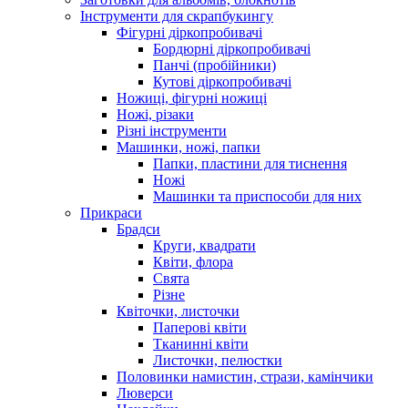
Інструменти для скрапбукингу
Фігурні діркопробивачі
Бордюрні діркопробивачі
Панчі (пробійники)
Кутові діркопробивачі
Ножиці, фігурні ножиці
Ножі, різаки
Різні інструменти
Машинки, ножі, папки
Папки, пластини для тиснення
Ножі
Машинки та приспособи для них
Прикраси
Брадси
Круги, квадрати
Квіти, флора
Свята
Різне
Квіточки, листочки
Паперові квіти
Тканинні квіти
Листочки, пелюстки
Половинки намистин, стрази, камінчики
Люверси