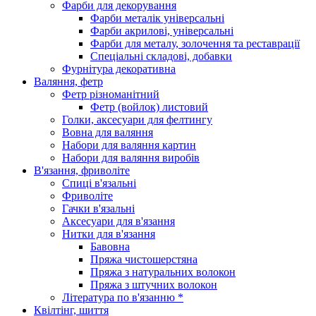
Фарби для декорування
Фарби металік універсальні
Фарби акрилові, універсальні
Фарби для металу, золочення та реставрації
Спеціальні складові, добавки
Фурнітура декоративна
Валяння, фетр
Фетр різноманітний
Фетр (войлок) листовий
Голки, аксесуари для фелтингу
Вовна для валяння
Набори для валяння картин
Набори для валяння виробів
В'язання, фриволіте
Спиці в'язальні
Фриволіте
Гачки в'язальні
Аксесуари для в'язання
Нитки для в'язання
Бавовна
Пряжа чистошерстяна
Пряжа з натуральних волокон
Пряжа з штучних волокон
Література по в'язанню *
Квілтінг, шиття