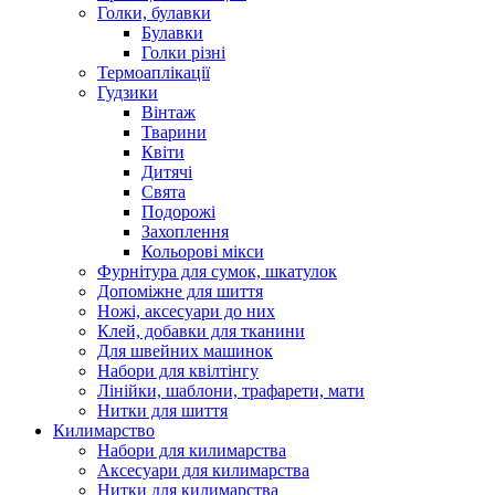
Голки, булавки
Булавки
Голки різні
Термоаплікації
Гудзики
Вінтаж
Тварини
Квіти
Дитячі
Свята
Подорожі
Захоплення
Кольорові мікси
Фурнітура для сумок, шкатулок
Допоміжне для шиття
Ножі, аксесуари до них
Клей, добавки для тканини
Для швейних машинок
Набори для квілтінгу
Лінійки, шаблони, трафарети, мати
Нитки для шиття
Килимарство
Набори для килимарства
Аксесуари для килимарства
Нитки для килимарства