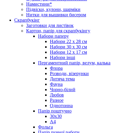
Намистини*
Підвіски, кулони, шарміки
Нитки для вышивки бисером
Скрапбукінг
Заготовки для листівок
Картон, папір для скрапбукінгу
Набори паперу
Набори 22 х 28 см
Набори 30 х 30 см
Набори 12 х 17 см
Набори інші
Пергаментний папір, велум, калька
Флора
Розводи, візерунки
Дитяча тема
Фауна
Чорно-білий
Любов
Разное
Однотонна
Папір поштучно
30х30
А4
Фольга
Папір ручної работи