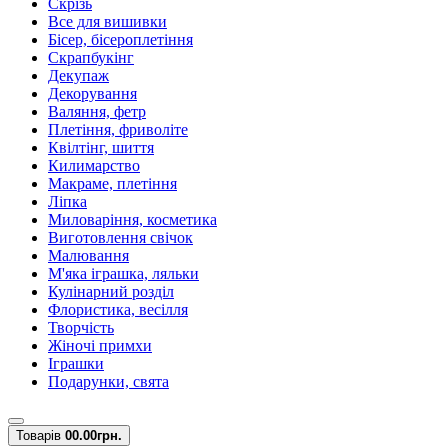
Скрізь
Все для вишивки
Бісер, бісероплетіння
Скрапбукінг
Декупаж
Декорування
Валяння, фетр
Плетіння, фриволіте
Квілтінг, шиття
Килимарство
Макраме, плетіння
Ліпка
Миловаріння, косметика
Виготовлення свічок
Малювання
М'яка іграшка, ляльки
Кулінарний розділ
Флористика, весілля
Творчість
Жіночі примхи
Іграшки
Подарунки, свята
Товарів
0
0.00грн.