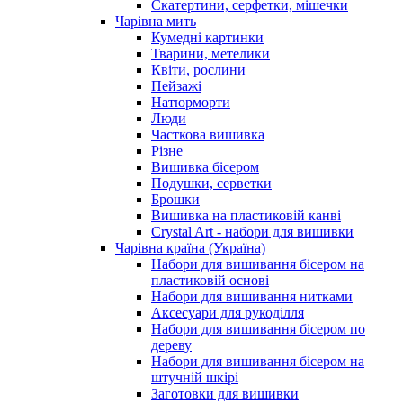
Скатертини, серфетки, мішечки
Чарiвна мить
Кумедні картинки
Тварини, метелики
Квіти, рослини
Пейзажі
Натюрморти
Люди
Часткова вишивка
Різне
Вишивка бісером
Подушки, серветки
Брошки
Вишивка на пластиковій канві
Crystal Art - набори для вишивки
Чарівна країна (Україна)
Набори для вишивання бісером на
пластиковій основі
Набори для вишивання нитками
Аксесуари для рукоділля
Набори для вишивання бісером по
дереву
Набори для вишивання бісером на
штучній шкірі
Заготовки для вишивки