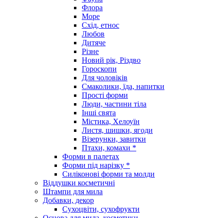
Флора
Море
Схід, етнос
Любов
Дитяче
Різне
Новий рік, Різдво
Гороскопи
Для чоловіків
Смаколики, їда, напитки
Прості форми
Люди, частини тіла
Інші свята
Містика, Хелоуїн
Листя, шишки, ягоди
Візерунки, завитки
Птахи, комахи *
Форми в палетах
Форми під нарізку *
Силіконові форми та молди
Віддушки косметичні
Штампи для мила
Добавки, декор
Сухоцвіти, сухофрукти
Основа для мила, косметики