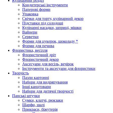
Кулінарний розділ
Кондитерські інструменти
Паперові форми
Упаковка
Свічки для торту, кулінарний декор
Підставки під солодощі
Кулінарні насадки, шприці, мішки
Вайнери
Серветки
Форми для цукерок, шоколаду *
Форми для печива
Флористика, весілля
Флористичний дріт
Флористичний декор
Аксесуари для весіль, вечірок
Інструменти та аксесуари для флористики
Творчість
Пазли картонні
Набори для видряпування
Інші канцтовари
Набори для дитячої творчості
Панські штучки
Сумки, клатчі, рюкзаки
Шарфи, шалі
Прикраси, біжутерія