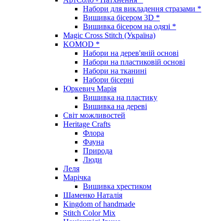
Набори для викладення стразами *
Вишивка бісером 3D *
Вишивка бісером на одязі *
Magic Cross Stitch (Україна)
KOMOD *
Набори на дерев'яній основі
Набори на пластиковій основі
Набори на тканині
Набори бісерні
Юркевич Марія
Вишивка на пластику
Вишивка на дереві
Світ можливостей
Heritage Crafts
Флора
Фауна
Природа
Люди
Леля
Марічка
Вишивка хрестиком
Шаменко Наталія
Kingdom of handmade
Stitch Color Mix