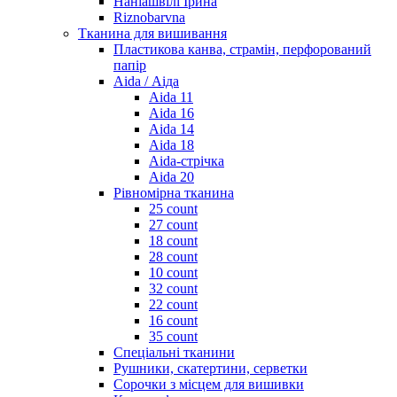
Наніашвілі Ірина
Riznobarvna
Тканина для вишивання
Пластикова канва, страмін, перфорований
папір
Aida / Аіда
Aida 11
Aida 16
Aida 14
Aida 18
Aida-стрічка
Aida 20
Рівномірна тканина
25 count
27 count
18 count
28 count
10 count
32 count
22 count
16 count
35 count
Спеціальні тканини
Рушники, скатертини, серветки
Сорочки з місцем для вишивки