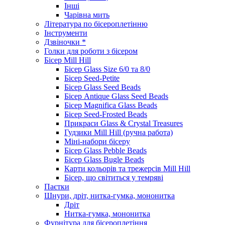
Інші
Чарівна мить
Література по бісероплетінню
Інструменти
Дзвіночки *
Голки для роботи з бісером
Бісер Mill Hill
Бісер Glass Size 6/0 та 8/0
Бісер Seed-Petite
Бісер Glass Seed Beads
Бісер Antique Glass Seed Beads
Бісер Magnifica Glass Beads
Бісер Seed-Frosted Beads
Прикраси Glass & Crystal Treasures
Гудзики Mill Hill (ручна работа)
Міні-набори бісеру
Бісер Glass Pebble Beads
Бісер Glass Bugle Beads
Карти кольорів та трежерсів Mill Hill
Бісер, що світиться у темряві
Паєтки
Шнури, дріт, нитка-гумка, мононитка
Дріт
Нитка-гумка, мононитка
Фурнітура для бісероплетіння