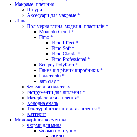
Макраме, плетіння
Шнури
Аксесуари для макраме *
Ліпка
Полімерна глина, моделін, пластилін *
Моделін Cernit *
Fimo *
Fimo Effect *
Fimo Soft *
Fimo Classic *
Fimo Professional *
Sculpey Polyform *
Глина від різних виробників *
Пластилін *
Jam clay *
Форми для пластику
Інструменти для ліплення *
Матеріали для ліплення*
Холодна емаль
Текстурні пластини для ліплення *
Каттери*
Миловаріння, косметика
Форми для мила
Форми поштучно
Фауна