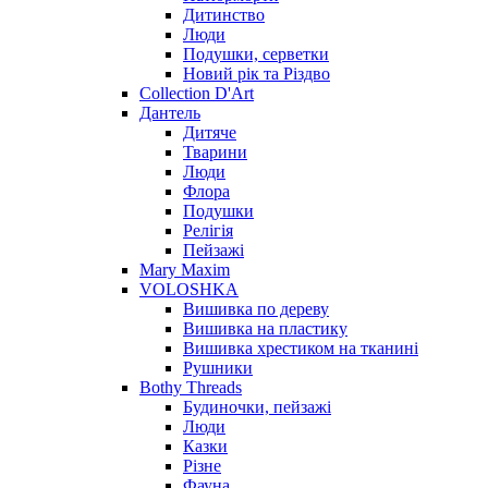
Дитинство
Люди
Подушки, серветки
Новий рік та Різдво
Collection D'Art
Дантель
Дитяче
Тварини
Люди
Флора
Подушки
Релігія
Пейзажі
Mary Maxim
VOLOSHKA
Вишивка по дереву
Вишивка на пластику
Вишивка хрестиком на тканині
Рушники
Bothy Threads
Будиночки, пейзажі
Люди
Казки
Різне
Фауна