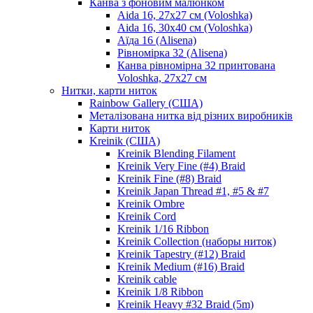
Канва з фоновим малюнком
Aida 16, 27х27 см (Voloshka)
Aida 16, 30х40 см (Voloshka)
Аїда 16 (Alisena)
Рівномірка 32 (Alisena)
Канва рівномірна 32 принтована
Voloshka, 27х27 см
Нитки, карти ниток
Rainbow Gallery (США)
Металізована нитка від різних виробників
Карти ниток
Kreinik (США)
Kreinik Blending Filament
Kreinik Very Fine (#4) Braid
Kreinik Fine (#8) Braid
Kreinik Japan Thread #1, #5 & #7
Kreinik Ombre
Kreinik Cord
Kreinik 1/16 Ribbon
Kreinik Collection (наборы ниток)
Kreinik Tapestry (#12) Braid
Kreinik Medium (#16) Braid
Kreinik cable
Kreinik 1/8 Ribbon
Kreinik Heavy #32 Braid (5m)