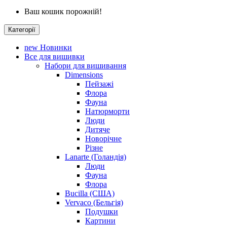
Ваш кошик порожній!
Категорії
new
Новинки
Все для вишивки
Набори для вишивання
Dimensions
Пейзажі
Флора
Фауна
Натюрморти
Люди
Дитяче
Новорічне
Різне
Lanarte (Голандія)
Люди
Фауна
Флора
Bucilla (США)
Vervaco (Бельгія)
Подушки
Картини