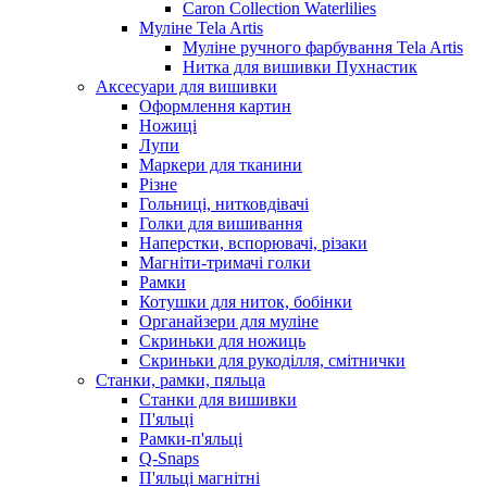
Caron Collection Waterlilies
Муліне Tela Artis
Муліне ручного фарбування Tela Artis
Нитка для вишивки Пухнастик
Аксесуари для вишивки
Оформлення картин
Ножиці
Лупи
Маркери для тканини
Різне
Гольниці, нитковдівачі
Голки для вишивання
Наперстки, вспорювачі, різаки
Магніти-тримачі голки
Рамки
Котушки для ниток, бобінки
Органайзери для муліне
Скриньки для ножиць
Скриньки для рукоділля, смітнички
Станки, рамки, пяльца
Станки для вишивки
П'яльці
Рамки-п'яльці
Q-Snaps
П'яльці магнітні