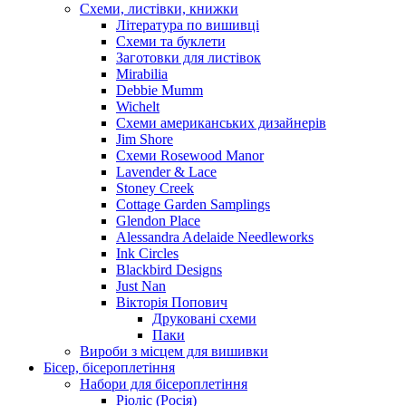
Схеми, листівки, книжки
Література по вишивці
Схеми та буклети
Заготовки для листівок
Mirabilia
Debbie Mumm
Wichelt
Схеми американських дизайнерів
Jim Shore
Cхеми Rosewood Manor
Lavender & Lace
Stoney Creek
Cottage Garden Samplings
Glendon Place
Alessandra Adelaide Needleworks
Ink Circles
Blackbird Designs
Just Nan
Вікторія Попович
Друковані схеми
Паки
Вироби з місцем для вишивки
Бісер, бісероплетіння
Набори для бісероплетіння
Ріоліс (Росія)