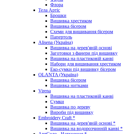
Флора
Тела Артіс
Брошки
Вишивка хрестиком
Вишивка бісером
Схеми для вишивання бісером
Папертоль
Alisena (Україна)
Вишивка на дерев'яній основі
Заготовки з фанери під вишивку
Вишивка на пластиковій канві
Набори для вишивання хрестиком
Еко-сумки під вишивку бісером
OLANTA (Україна)
Вишивка бісером
Вишивка нитками
Virena
Вишивка на пластиковій канві
Сумки
Вишивка по дереву
Вироби під вишивку
Embroidery Craft *
Вишивка на дерев'яній основі *
Вишивка на водорозчинній канві *
АртСоло - Натхнення *