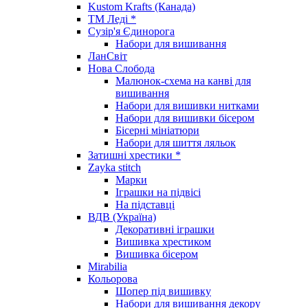
Kustom Krafts (Канада)
ТМ Леді *
Сузір'я Єдинорога
Набори для вишивання
ЛанСвіт
Нова Слобода
Малюнок-схема на канві для
вишивання
Набори для вишивки нитками
Набори для вишивки бісером
Бісерні мініатюри
Набори для шиття ляльок
Затишні хрестики *
Zayka stitch
Марки
Іграшки на підвісі
На підставці
ВДВ (Україна)
Декоративні іграшки
Вишивка хрестиком
Вишивка бісером
Mirabilia
Кольорова
Шопер під вишивку
Набори для вишивання декору