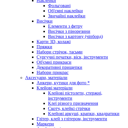
Наклейки
Фольговані
Об'ємні наклейки
Звичайні наклейки
Висічки
Елементи з фетру
Висічки з пінорезини
Висічки з картону (чіпборд)
Карти 3D, колажі
Пряжки
Набори стрічок, тасьми
Сургучні печатки, віск, інструменти
Об'ємні прикраси
Декоративні прищепки
Набори прикрас
Аксесуари, матеріали
Анкери, кутики для фото *
Клейові матеріали
Клейові пістолети, стержні,
інструменти
Клеї різного призначення
Скотч, клейкі стрічки
Клейові аркуші, крапки, квадратики
Глітер, клей з глітером, інструменти
Маркери