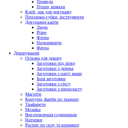
Троянди
Птахи, комахи
Клей, лак для декупажу
Пензлики-губки, інструменти
Декупажні карти
Люди
Різне
Флора
Натюрморти
Фауна
Декорування
Основа для декору
Заготовки під ліпку
Заготовки з дерева
Заготовки з пап'є маше
Інші заготовки
Заготовки з гіпсу
Заготовки з пінопласту
Магніти
Контури, фарби по тканині
Трафарети
Мозаїка
Виготовлення годинників
Натирки
Роспис по склу та керамиці