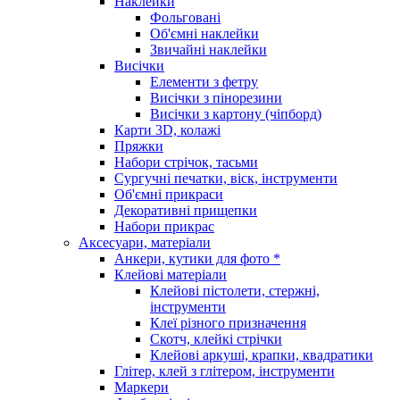
Наклейки
Фольговані
Об'ємні наклейки
Звичайні наклейки
Висічки
Елементи з фетру
Висічки з пінорезини
Висічки з картону (чіпборд)
Карти 3D, колажі
Пряжки
Набори стрічок, тасьми
Сургучні печатки, віск, інструменти
Об'ємні прикраси
Декоративні прищепки
Набори прикрас
Аксесуари, матеріали
Анкери, кутики для фото *
Клейові матеріали
Клейові пістолети, стержні,
інструменти
Клеї різного призначення
Скотч, клейкі стрічки
Клейові аркуші, крапки, квадратики
Глітер, клей з глітером, інструменти
Маркери