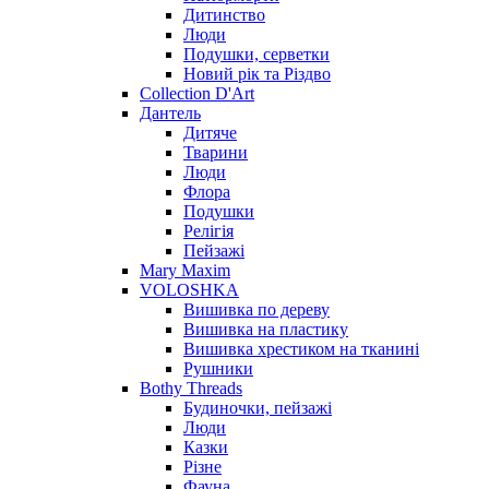
Дитинство
Люди
Подушки, серветки
Новий рік та Різдво
Collection D'Art
Дантель
Дитяче
Тварини
Люди
Флора
Подушки
Релігія
Пейзажі
Mary Maxim
VOLOSHKA
Вишивка по дереву
Вишивка на пластику
Вишивка хрестиком на тканині
Рушники
Bothy Threads
Будиночки, пейзажі
Люди
Казки
Різне
Фауна