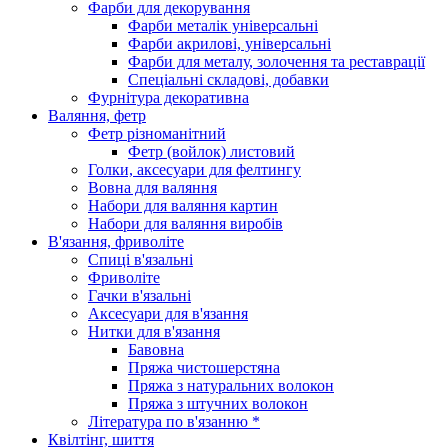
Фарби для декорування
Фарби металік універсальні
Фарби акрилові, універсальні
Фарби для металу, золочення та реставрації
Спеціальні складові, добавки
Фурнітура декоративна
Валяння, фетр
Фетр різноманітний
Фетр (войлок) листовий
Голки, аксесуари для фелтингу
Вовна для валяння
Набори для валяння картин
Набори для валяння виробів
В'язання, фриволіте
Спиці в'язальні
Фриволіте
Гачки в'язальні
Аксесуари для в'язання
Нитки для в'язання
Бавовна
Пряжа чистошерстяна
Пряжа з натуральних волокон
Пряжа з штучних волокон
Література по в'язанню *
Квілтінг, шиття