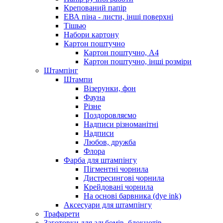
Крепований папір
ЕВА піна - листи, інші поверхні
Тішью
Набори картону
Картон поштучно
Картон поштучно, А4
Картон поштучно, інші розміри
Штампінг
Штампи
Візерунки, фон
Фауна
Різне
Поздоровляємо
Надписи різноманітні
Надписи
Любов, дружба
Флора
Фарба для штампінгу
Пігментні чорнила
Дистресингові чорнила
Крейдовані чорнила
На основі барвника (dye ink)
Аксесуари для штампінгу
Трафарети
Заготовки для альбомів, блокнотів