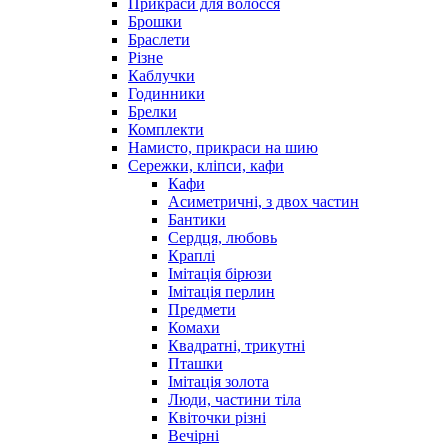
Прикраси для волосся
Брошки
Браслети
Різне
Каблучки
Годинники
Брелки
Комплекти
Намисто, прикраси на шию
Сережки, кліпси, кафи
Кафи
Асиметричні, з двох частин
Бантики
Сердця, любовь
Краплі
Імітація бірюзи
Імітація перлин
Предмети
Комахи
Квадратні, трикутні
Пташки
Імітація золота
Люди, частини тіла
Квіточки різні
Вечірні