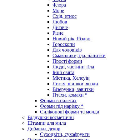
Флора
Море
Схід, етнос
Любов
Дитяче
Різне
Новий рік, Різдво
Гороскопи
Для чоловіків
Смаколики, їда, напитки
Прості форми
Люди, частини тіла
Інші свята
Містика, Хелоуїн
Листя, шишки, ягоди
Візерунки, завитки
Птахи, комахи *
Форми в палетах
Форми під нарізку *
Силіконові форми та молди
Віддушки косметичні
Штампи для мила
Добавки, декор
Сухоцвіти, сухофрукти
Основа для мила, косметики