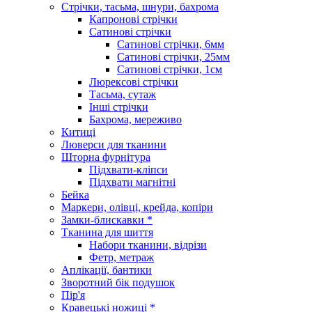
Стрічки, тасьма, шнури, бахрома
Капронові стрічки
Сатинові стрічки
Сатинові стрічки, 6мм
Сатинові стрічки, 25мм
Сатинові стрічки, 1см
Люрексові стрічки
Тасьма, сутаж
Інші стрічки
Бахрома, мереживо
Китиці
Люверси для тканини
Шторна фурнітура
Підхвати-кліпси
Підхвати магнітні
Бейка
Маркери, олівці, крейда, копіри
Замки-блискавки *
Тканина для шиття
Набори тканини, відрізи
Фетр, метраж
Аплікації, бантики
Зворотний бік подушок
Пір'я
Кравецькі ножиці *