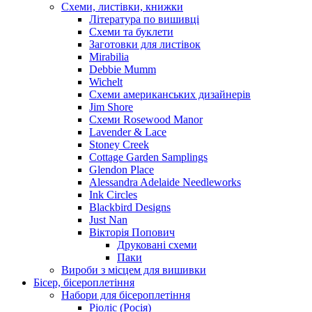
Схеми, листівки, книжки
Література по вишивці
Схеми та буклети
Заготовки для листівок
Mirabilia
Debbie Mumm
Wichelt
Схеми американських дизайнерів
Jim Shore
Cхеми Rosewood Manor
Lavender & Lace
Stoney Creek
Cottage Garden Samplings
Glendon Place
Alessandra Adelaide Needleworks
Ink Circles
Blackbird Designs
Just Nan
Вікторія Попович
Друковані схеми
Паки
Вироби з місцем для вишивки
Бісер, бісероплетіння
Набори для бісероплетіння
Ріоліс (Росія)