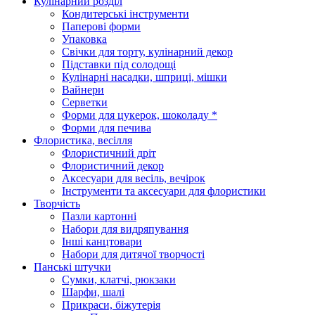
Кулінарний розділ
Кондитерські інструменти
Паперові форми
Упаковка
Свічки для торту, кулінарний декор
Підставки під солодощі
Кулінарні насадки, шприці, мішки
Вайнери
Серветки
Форми для цукерок, шоколаду *
Форми для печива
Флористика, весілля
Флористичний дріт
Флористичний декор
Аксесуари для весіль, вечірок
Інструменти та аксесуари для флористики
Творчість
Пазли картонні
Набори для видряпування
Інші канцтовари
Набори для дитячої творчості
Панські штучки
Сумки, клатчі, рюкзаки
Шарфи, шалі
Прикраси, біжутерія