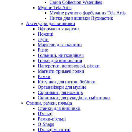
Caron Collection Waterlilies
Муліне Tela Artis
Муліне ручного фарбування Tela Artis
Нитка для вишивки Пухнастик
Аксесуари для вишивки
Оформлення картин
Ножиці
Лупи
Маркери для тканини
Різне
Гольниці, нитковдівачі
Голки для вишивання
Наперстки, вспорювачі, різаки
Магніти-тримачі голки
Рамки
Котушки для ниток, бобінки
Органайзери для муліне
Скриньки для ножиць
Скриньки для рукоділля, смітнички
Станки, рамки, пяльца
Станки для вишивки
П'яльці
Рамки-п'яльці
Q-Snaps
П'яльці магнітні