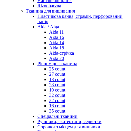
Наніашвілі Ірина
Riznobarvna
Тканина для вишивання
Пластикова канва, страмін, перфорований
папір
Aida / Аіда
Aida 11
Aida 16
Aida 14
Aida 18
Aida-стрічка
Aida 20
Рівномірна тканина
25 count
27 count
18 count
28 count
10 count
32 count
22 count
16 count
35 count
Спеціальні тканини
Рушники, скатертини, серветки
Сорочки з місцем для вишивки