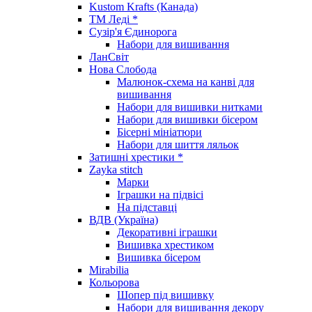
Kustom Krafts (Канада)
ТМ Леді *
Сузір'я Єдинорога
Набори для вишивання
ЛанСвіт
Нова Слобода
Малюнок-схема на канві для
вишивання
Набори для вишивки нитками
Набори для вишивки бісером
Бісерні мініатюри
Набори для шиття ляльок
Затишні хрестики *
Zayka stitch
Марки
Іграшки на підвісі
На підставці
ВДВ (Україна)
Декоративні іграшки
Вишивка хрестиком
Вишивка бісером
Mirabilia
Кольорова
Шопер під вишивку
Набори для вишивання декору