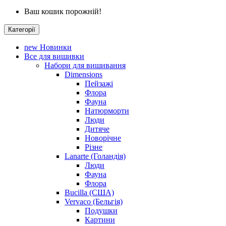
Ваш кошик порожній!
Категорії
new
Новинки
Все для вишивки
Набори для вишивання
Dimensions
Пейзажі
Флора
Фауна
Натюрморти
Люди
Дитяче
Новорічне
Різне
Lanarte (Голандія)
Люди
Фауна
Флора
Bucilla (США)
Vervaco (Бельгія)
Подушки
Картини