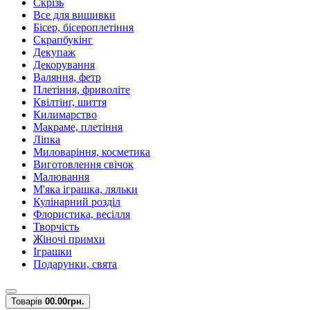
Скрізь
Все для вишивки
Бісер, бісероплетіння
Скрапбукінг
Декупаж
Декорування
Валяння, фетр
Плетіння, фриволіте
Квілтінг, шиття
Килимарство
Макраме, плетіння
Ліпка
Миловаріння, косметика
Виготовлення свічок
Малювання
М'яка іграшка, ляльки
Кулінарний розділ
Флористика, весілля
Творчість
Жіночі примхи
Іграшки
Подарунки, свята
Товарів
0
0.00грн.