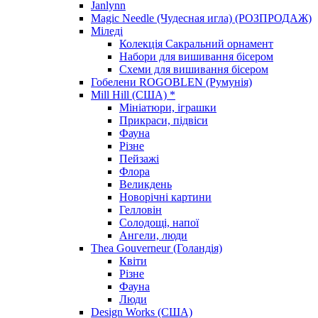
Janlynn
Magic Needle (Чудесная игла) (РОЗПРОДАЖ)
Міледі
Колекція Сакральний орнамент
Набори для вишивання бісером
Схеми для вишивання бісером
Гобелени ROGOBLEN (Румунія)
Mill Hill (США) *
Мініатюри, іграшки
Прикраси, підвіси
Фауна
Різне
Пейзажі
Флора
Великдень
Новорічні картини
Гелловін
Солодощі, напої
Ангели, люди
Thea Gouverneur (Голандія)
Квіти
Різне
Фауна
Люди
Design Works (США)