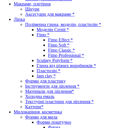
Макраме, плетіння
Шнури
Аксесуари для макраме *
Ліпка
Полімерна глина, моделін, пластилін *
Моделін Cernit *
Fimo *
Fimo Effect *
Fimo Soft *
Fimo Classic *
Fimo Professional *
Sculpey Polyform *
Глина від різних виробників *
Пластилін *
Jam clay *
Форми для пластику
Інструменти для ліплення *
Матеріали для ліплення*
Холодна емаль
Текстурні пластини для ліплення *
Каттери*
Миловаріння, косметика
Форми для мила
Форми поштучно
Фауна