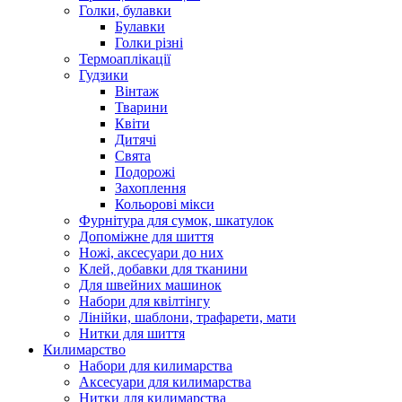
Голки, булавки
Булавки
Голки різні
Термоаплікації
Гудзики
Вінтаж
Тварини
Квіти
Дитячі
Свята
Подорожі
Захоплення
Кольорові мікси
Фурнітура для сумок, шкатулок
Допоміжне для шиття
Ножі, аксесуари до них
Клей, добавки для тканини
Для швейних машинок
Набори для квілтінгу
Лінійки, шаблони, трафарети, мати
Нитки для шиття
Килимарство
Набори для килимарства
Аксесуари для килимарства
Нитки для килимарства