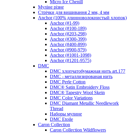
Micro Ice Chenill
Муліне різне
Стрічки для вишивання 2 мм, 4 мм
Anchor (100% длинноволокнистый хлопок)
Anchor (#1-99)
Anchor (#100-189)
Anchor (#203-298)
Anchor (#300-399)
Anchor (#400-899)
Anchor (#900-979)
Anchor (#1001-1098)
Anchor (#1201-9575)
DMC
DMC хлопчатобумажная нить art.177
DMC - металлизированая нить
DMC Perle Cotton
DMC® Satin Embroidery Floss
DMC® Tapestry Wool Skein
DMC Color Variations
DMC Diamant Metallic Needlework
Thread
Наборы мулине
DMC Etoile
Caron Collection
Caron Collection Wildflowers