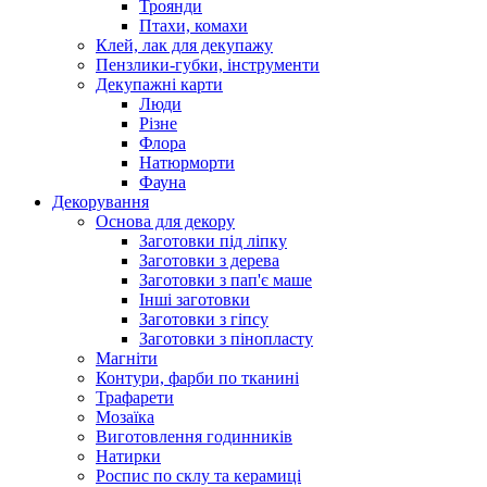
Троянди
Птахи, комахи
Клей, лак для декупажу
Пензлики-губки, інструменти
Декупажні карти
Люди
Різне
Флора
Натюрморти
Фауна
Декорування
Основа для декору
Заготовки під ліпку
Заготовки з дерева
Заготовки з пап'є маше
Інші заготовки
Заготовки з гіпсу
Заготовки з пінопласту
Магніти
Контури, фарби по тканині
Трафарети
Мозаїка
Виготовлення годинників
Натирки
Роспис по склу та керамиці