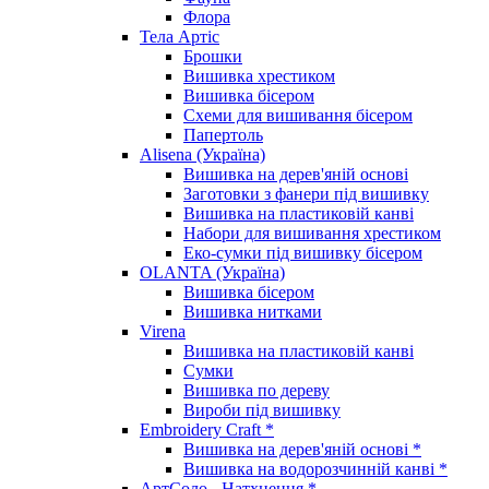
Флора
Тела Артіс
Брошки
Вишивка хрестиком
Вишивка бісером
Схеми для вишивання бісером
Папертоль
Alisena (Україна)
Вишивка на дерев'яній основі
Заготовки з фанери під вишивку
Вишивка на пластиковій канві
Набори для вишивання хрестиком
Еко-сумки під вишивку бісером
OLANTA (Україна)
Вишивка бісером
Вишивка нитками
Virena
Вишивка на пластиковій канві
Сумки
Вишивка по дереву
Вироби під вишивку
Embroidery Craft *
Вишивка на дерев'яній основі *
Вишивка на водорозчинній канві *
АртСоло - Натхнення *