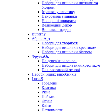
Набори для вишивки нитками та
бісером
Іграшки у пластику
Панорамна вишивка
Новорічні прикраси
Великодній декор
Вишивка гладдю
Butterfly
Абрис-Арт
Набори для творчості
Набори для вишивки хрестиком
Набори для вишивки бісером
ФрузелОк
На дерев'яній основі
Набори для вишивання хрестиком
На пластиковій основі
Набори інших виробників
Luca-S
Гобелени
Класика
Різне
Пейзажі
Фауна
Квіти
Натюрморти