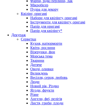
Фарби, рідкі перлини, лак
Мікробісер
Пудра для декору
Квілінг, оригамі
Набори для квілінгу, оригамі
Інструменти для квілінгу, оригамі
Папір для оригамі
Папір для квілінгу*
Декупаж
Серветки
Кухня, натюрморти
Квіти, рослини
Візерунки, фон
Морська тема
Тварини
Дитяче
Овочі, оливки
Великдень
Весілля, серця, любовь
Люди
Новий рік, Різдво
Ягоди, фрукти
Різне
Ангели, феї, релігія
Листя, гриби, плоди