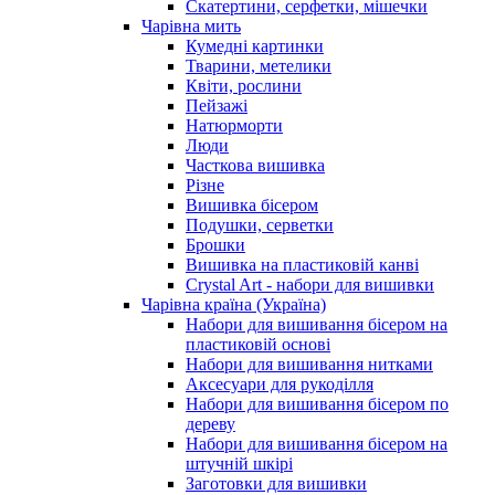
Скатертини, серфетки, мішечки
Чарiвна мить
Кумедні картинки
Тварини, метелики
Квіти, рослини
Пейзажі
Натюрморти
Люди
Часткова вишивка
Різне
Вишивка бісером
Подушки, серветки
Брошки
Вишивка на пластиковій канві
Crystal Art - набори для вишивки
Чарівна країна (Україна)
Набори для вишивання бісером на
пластиковій основі
Набори для вишивання нитками
Аксесуари для рукоділля
Набори для вишивання бісером по
дереву
Набори для вишивання бісером на
штучній шкірі
Заготовки для вишивки