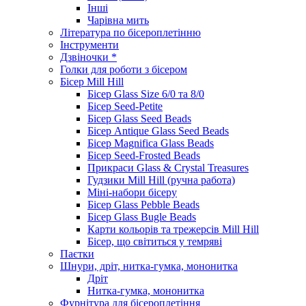
Інші
Чарівна мить
Література по бісероплетінню
Інструменти
Дзвіночки *
Голки для роботи з бісером
Бісер Mill Hill
Бісер Glass Size 6/0 та 8/0
Бісер Seed-Petite
Бісер Glass Seed Beads
Бісер Antique Glass Seed Beads
Бісер Magnifica Glass Beads
Бісер Seed-Frosted Beads
Прикраси Glass & Crystal Treasures
Гудзики Mill Hill (ручна работа)
Міні-набори бісеру
Бісер Glass Pebble Beads
Бісер Glass Bugle Beads
Карти кольорів та трежерсів Mill Hill
Бісер, що світиться у темряві
Паєтки
Шнури, дріт, нитка-гумка, мононитка
Дріт
Нитка-гумка, мононитка
Фурнітура для бісероплетіння