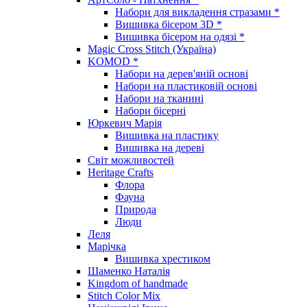
Набори для викладення стразами *
Вишивка бісером 3D *
Вишивка бісером на одязі *
Magic Cross Stitch (Україна)
KOMOD *
Набори на дерев'яній основі
Набори на пластиковій основі
Набори на тканині
Набори бісерні
Юркевич Марія
Вишивка на пластику
Вишивка на дереві
Світ можливостей
Heritage Crafts
Флора
Фауна
Природа
Люди
Леля
Марічка
Вишивка хрестиком
Шаменко Наталія
Kingdom of handmade
Stitch Color Mix