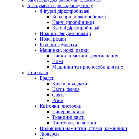
Інструменти для скрапбукингу
Фігурні діркопробивачі
Бордюрні діркопробивачі
Панчі (пробійники)
Кутові діркопробивачі
Ножиці, фігурні ножиці
Ножі, різаки
Різні інструменти
Машинки, ножі, папки
Папки, пластини для тиснення
Ножі
Машинки та приспособи для них
Прикраси
Брадси
Круги, квадрати
Квіти, флора
Свята
Різне
Квіточки, листочки
Паперові квіти
Тканинні квіти
Листочки, пелюстки
Половинки намистин, стрази, камінчики
Люверси