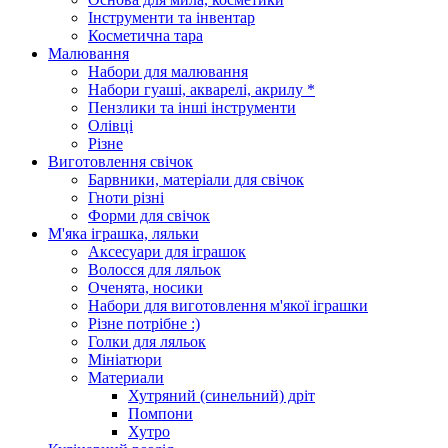
Інструменти та інвентар
Косметична тара
Малювання
Набори для малювання
Набори гуаші, акварелі, акрилу *
Пензлики та інші інструменти
Олівці
Різне
Виготовлення свічок
Барвники, матеріали для свічок
Гноти різні
Форми для свічок
М'яка іграшка, ляльки
Аксесуари для іграшок
Волосся для ляльок
Оченята, носики
Набори для виготовлення м'якої іграшки
Різне потрібне :)
Голки для ляльок
Мініатюри
Материали
Хутряний (синельний) дріт
Помпони
Хутро