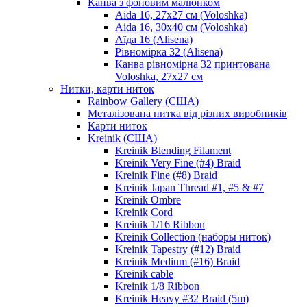
Канва з фоновим малюнком
Aida 16, 27х27 см (Voloshka)
Aida 16, 30х40 см (Voloshka)
Аїда 16 (Alisena)
Рівномірка 32 (Alisena)
Канва рівномірна 32 принтована
Voloshka, 27х27 см
Нитки, карти ниток
Rainbow Gallery (США)
Металізована нитка від різних виробників
Карти ниток
Kreinik (США)
Kreinik Blending Filament
Kreinik Very Fine (#4) Braid
Kreinik Fine (#8) Braid
Kreinik Japan Thread #1, #5 & #7
Kreinik Ombre
Kreinik Cord
Kreinik 1/16 Ribbon
Kreinik Collection (наборы ниток)
Kreinik Tapestry (#12) Braid
Kreinik Medium (#16) Braid
Kreinik cable
Kreinik 1/8 Ribbon
Kreinik Heavy #32 Braid (5m)