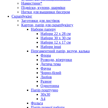
Намистини*
Підвіски, кулони, шарміки
Нитки для вышивки бисером
Скрапбукінг
Заготовки для листівок
Картон, папір для скрапбукінгу
Набори паперу
Набори 22 х 28 см
Набори 30 х 30 см
Набори 12 х 17 см
Набори інші
Пергаментний папір, велум, калька
Флора
Розводи, візерунки
Дитяча тема
Фауна
Чорно-білий
Любов
Разное
Однотонна
Папір поштучно
30х30
А4
Фольга
Папір ручної работи