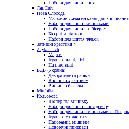
Набори для вишивання
ЛанСвіт
Нова Слобода
Малюнок-схема на канві для вишивання
Набори для вишивки нитками
Набори для вишивки бісером
Бісерні мініатюри
Набори для шиття ляльок
Затишні хрестики *
Zayka stitch
Марки
Іграшки на підвісі
На підставці
ВДВ (Україна)
Декоративні іграшки
Вишивка хрестиком
Вишивка бісером
Mirabilia
Кольорова
Шопер під вишивку
Набори для вишивання декору
Набори для вишивки нитками та бісеро
Іграшки у пластику
Панорамна вишивка
Новорічні прикраси