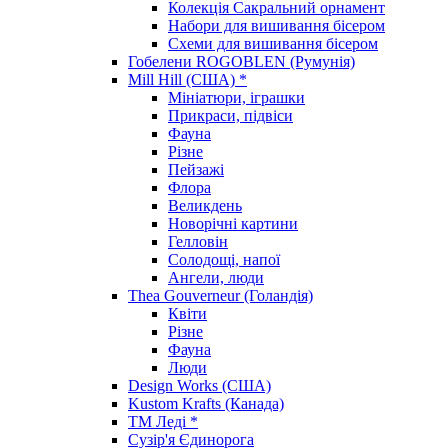
Колекція Сакральний орнамент
Набори для вишивання бісером
Схеми для вишивання бісером
Гобелени ROGOBLEN (Румунія)
Mill Hill (США) *
Мініатюри, іграшки
Прикраси, підвіси
Фауна
Різне
Пейзажі
Флора
Великдень
Новорічні картини
Гелловін
Солодощі, напої
Ангели, люди
Thea Gouverneur (Голандія)
Квіти
Різне
Фауна
Люди
Design Works (США)
Kustom Krafts (Канада)
ТМ Леді *
Сузір'я Єдинорога