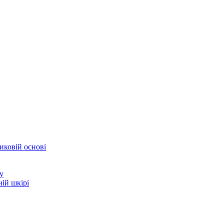
иковій основі
у
ій шкірі