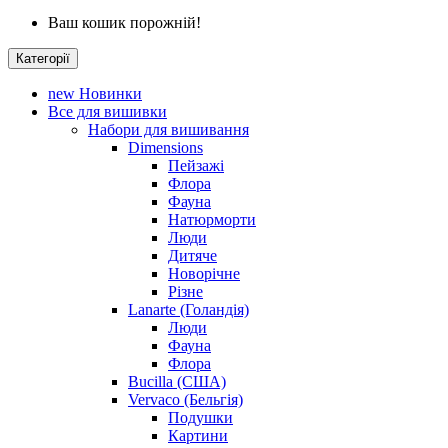
Ваш кошик порожній!
Категорії
new
Новинки
Все для вишивки
Набори для вишивання
Dimensions
Пейзажі
Флора
Фауна
Натюрморти
Люди
Дитяче
Новорічне
Різне
Lanarte (Голандія)
Люди
Фауна
Флора
Bucilla (США)
Vervaco (Бельгія)
Подушки
Картини