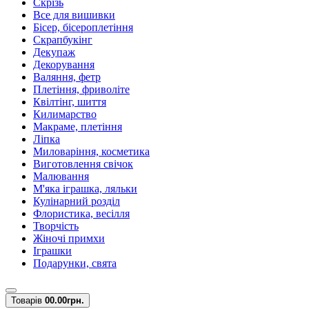
Скрізь
Все для вишивки
Бісер, бісероплетіння
Скрапбукінг
Декупаж
Декорування
Валяння, фетр
Плетіння, фриволіте
Квілтінг, шиття
Килимарство
Макраме, плетіння
Ліпка
Миловаріння, косметика
Виготовлення свічок
Малювання
М'яка іграшка, ляльки
Кулінарний розділ
Флористика, весілля
Творчість
Жіночі примхи
Іграшки
Подарунки, свята
Товарів
0
0.00грн.