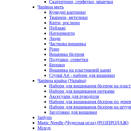
Скатертини, серфетки, мішечки
Чарiвна мить
Кумедні картинки
Тварини, метелики
Квіти, рослини
Пейзажі
Натюрморти
Люди
Часткова вишивка
Різне
Вишивка бісером
Подушки, серветки
Брошки
Вишивка на пластиковій канві
Crystal Art - набори для вишивки
Чарівна країна (Україна)
Набори для вишивання бісером на пласт
Набори для вишивання нитками
Аксесуари для рукоділля
Набори для вишивання бісером по дерев
Набори для вишивання бісером на штучн
Заготовки для вишивки
Janlynn
Magic Needle (Чудесная игла) (РОЗПРОДАЖ)
Міледі