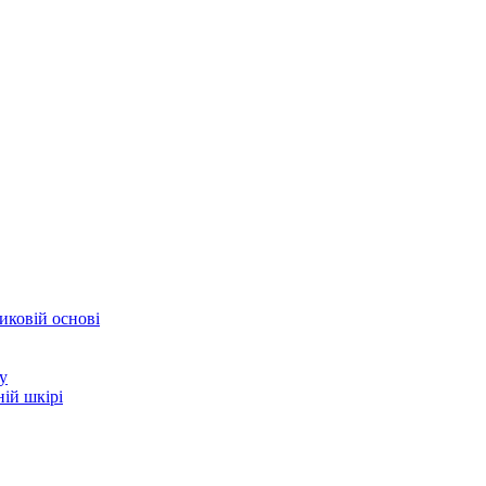
иковій основі
у
ій шкірі