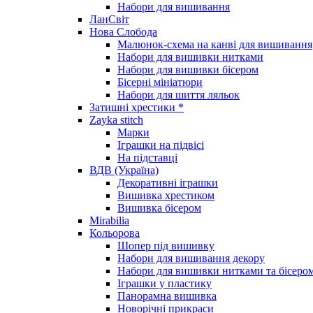
Набори для вишивання
ЛанСвіт
Нова Слобода
Малюнок-схема на канві для вишивання
Набори для вишивки нитками
Набори для вишивки бісером
Бісерні мініатюри
Набори для шиття ляльок
Затишні хрестики *
Zayka stitch
Марки
Іграшки на підвісі
На підставці
ВДВ (Україна)
Декоративні іграшки
Вишивка хрестиком
Вишивка бісером
Mirabilia
Кольорова
Шопер під вишивку
Набори для вишивання декору
Набори для вишивки нитками та бісеро
Іграшки у пластику
Панорамна вишивка
Новорічні прикраси