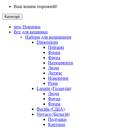
Ваш кошик порожній!
Категорії
new
Новинки
Все для вишивки
Набори для вишивання
Dimensions
Пейзажі
Флора
Фауна
Натюрморти
Люди
Дитяче
Новорічне
Різне
Lanarte (Голандія)
Люди
Фауна
Флора
Bucilla (США)
Vervaco (Бельгія)
Подушки
Картини