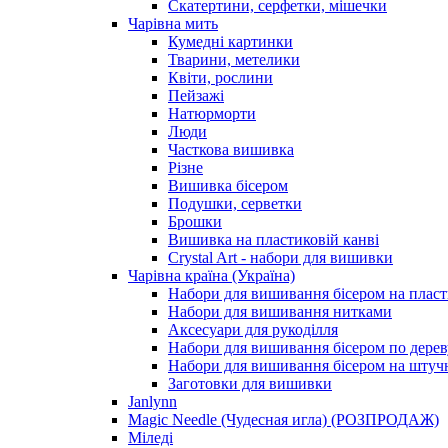
Скатертини, серфетки, мішечки
Чарiвна мить
Кумедні картинки
Тварини, метелики
Квіти, рослини
Пейзажі
Натюрморти
Люди
Часткова вишивка
Різне
Вишивка бісером
Подушки, серветки
Брошки
Вишивка на пластиковій канві
Crystal Art - набори для вишивки
Чарівна країна (Україна)
Набори для вишивання бісером на пласт
Набори для вишивання нитками
Аксесуари для рукоділля
Набори для вишивання бісером по дерев
Набори для вишивання бісером на штучн
Заготовки для вишивки
Janlynn
Magic Needle (Чудесная игла) (РОЗПРОДАЖ)
Міледі