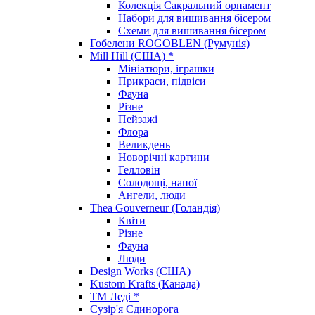
Колекція Сакральний орнамент
Набори для вишивання бісером
Схеми для вишивання бісером
Гобелени ROGOBLEN (Румунія)
Mill Hill (США) *
Мініатюри, іграшки
Прикраси, підвіси
Фауна
Різне
Пейзажі
Флора
Великдень
Новорічні картини
Гелловін
Солодощі, напої
Ангели, люди
Thea Gouverneur (Голандія)
Квіти
Різне
Фауна
Люди
Design Works (США)
Kustom Krafts (Канада)
ТМ Леді *
Сузір'я Єдинорога