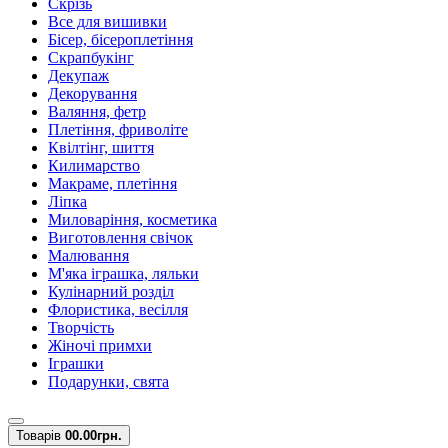
Скрізь
Все для вишивки
Бісер, бісероплетіння
Скрапбукінг
Декупаж
Декорування
Валяння, фетр
Плетіння, фриволіте
Квілтінг, шиття
Килимарство
Макраме, плетіння
Ліпка
Миловаріння, косметика
Виготовлення свічок
Малювання
М'яка іграшка, ляльки
Кулінарний розділ
Флористика, весілля
Творчість
Жіночі примхи
Іграшки
Подарунки, свята
Товарів
0
0.00грн.