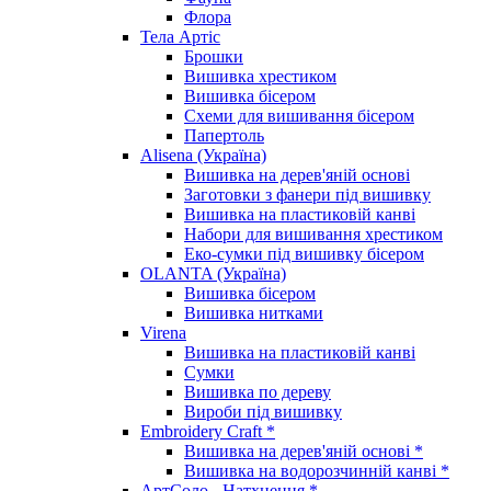
Флора
Тела Артіс
Брошки
Вишивка хрестиком
Вишивка бісером
Схеми для вишивання бісером
Папертоль
Alisena (Україна)
Вишивка на дерев'яній основі
Заготовки з фанери під вишивку
Вишивка на пластиковій канві
Набори для вишивання хрестиком
Еко-сумки під вишивку бісером
OLANTA (Україна)
Вишивка бісером
Вишивка нитками
Virena
Вишивка на пластиковій канві
Сумки
Вишивка по дереву
Вироби під вишивку
Embroidery Craft *
Вишивка на дерев'яній основі *
Вишивка на водорозчинній канві *
АртСоло - Натхнення *