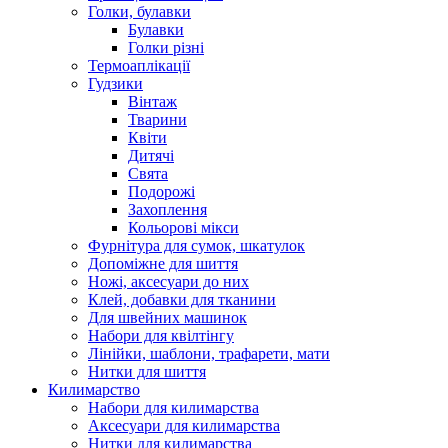
Голки, булавки
Булавки
Голки різні
Термоаплікації
Гудзики
Вінтаж
Тварини
Квіти
Дитячі
Свята
Подорожі
Захоплення
Кольорові мікси
Фурнітура для сумок, шкатулок
Допоміжне для шиття
Ножі, аксесуари до них
Клей, добавки для тканини
Для швейних машинок
Набори для квілтінгу
Лінійки, шаблони, трафарети, мати
Нитки для шиття
Килимарство
Набори для килимарства
Аксесуари для килимарства
Нитки для килимарства