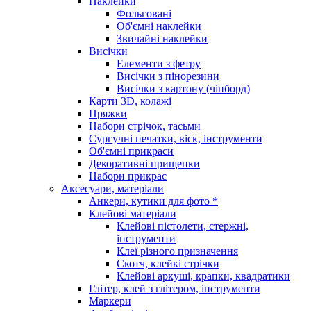
Наклейки
Фольговані
Об'ємні наклейки
Звичайні наклейки
Висічки
Елементи з фетру
Висічки з пінорезини
Висічки з картону (чіпборд)
Карти 3D, колажі
Пряжки
Набори стрічок, тасьми
Сургучні печатки, віск, інструменти
Об'ємні прикраси
Декоративні прищепки
Набори прикрас
Аксесуари, матеріали
Анкери, кутики для фото *
Клейові матеріали
Клейові пістолети, стержні,
інструменти
Клеї різного призначення
Скотч, клейкі стрічки
Клейові аркуші, крапки, квадратики
Глітер, клей з глітером, інструменти
Маркери