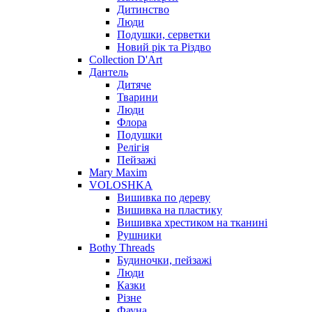
Дитинство
Люди
Подушки, серветки
Новий рік та Різдво
Collection D'Art
Дантель
Дитяче
Тварини
Люди
Флора
Подушки
Релігія
Пейзажі
Mary Maxim
VOLOSHKA
Вишивка по дереву
Вишивка на пластику
Вишивка хрестиком на тканині
Рушники
Bothy Threads
Будиночки, пейзажі
Люди
Казки
Різне
Фауна