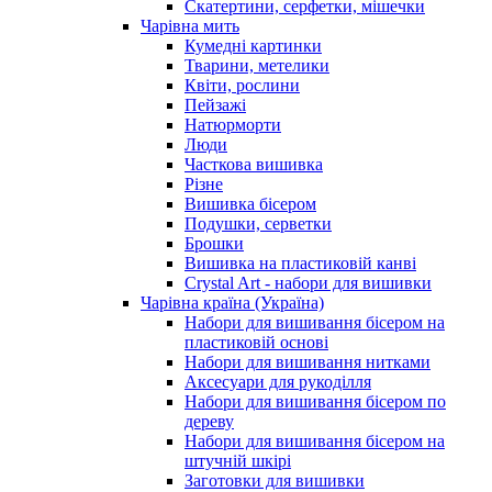
Скатертини, серфетки, мішечки
Чарiвна мить
Кумедні картинки
Тварини, метелики
Квіти, рослини
Пейзажі
Натюрморти
Люди
Часткова вишивка
Різне
Вишивка бісером
Подушки, серветки
Брошки
Вишивка на пластиковій канві
Crystal Art - набори для вишивки
Чарівна країна (Україна)
Набори для вишивання бісером на
пластиковій основі
Набори для вишивання нитками
Аксесуари для рукоділля
Набори для вишивання бісером по
дереву
Набори для вишивання бісером на
штучній шкірі
Заготовки для вишивки