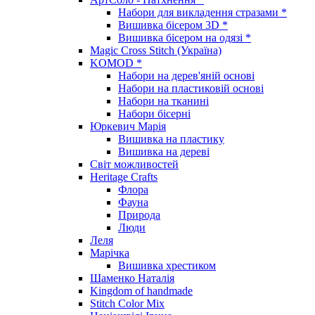
Набори для викладення стразами *
Вишивка бісером 3D *
Вишивка бісером на одязі *
Magic Cross Stitch (Україна)
KOMOD *
Набори на дерев'яній основі
Набори на пластиковій основі
Набори на тканині
Набори бісерні
Юркевич Марія
Вишивка на пластику
Вишивка на дереві
Світ можливостей
Heritage Crafts
Флора
Фауна
Природа
Люди
Леля
Марічка
Вишивка хрестиком
Шаменко Наталія
Kingdom of handmade
Stitch Color Mix