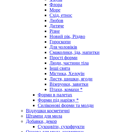
Флора
Море
Схід, етнос
Любов
Дитяче
Різне
Новий рік, Різдво
Гороскопи
Для чоловіків
Смаколики, їда, напитки
Прості форми
Люди, частини тіла
Інші свята
Містика, Хелоуїн
Листя, шишки, ягоди
Візерунки, завитки
Птахи, комахи *
Форми в палетах
Форми під нарізку *
Силіконові форми та молди
Віддушки косметичні
Штампи для мила
Добавки, декор
Сухоцвіти, сухофрукти
Основа для мила, косметики