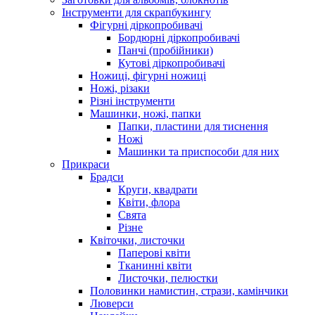
Інструменти для скрапбукингу
Фігурні діркопробивачі
Бордюрні діркопробивачі
Панчі (пробійники)
Кутові діркопробивачі
Ножиці, фігурні ножиці
Ножі, різаки
Різні інструменти
Машинки, ножі, папки
Папки, пластини для тиснення
Ножі
Машинки та приспособи для них
Прикраси
Брадси
Круги, квадрати
Квіти, флора
Свята
Різне
Квіточки, листочки
Паперові квіти
Тканинні квіти
Листочки, пелюстки
Половинки намистин, стрази, камінчики
Люверси