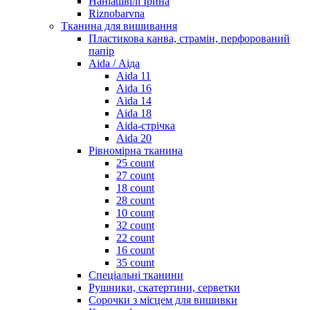
Наніашвілі Ірина
Riznobarvna
Тканина для вишивання
Пластикова канва, страмін, перфорований
папір
Aida / Аіда
Aida 11
Aida 16
Aida 14
Aida 18
Aida-стрічка
Aida 20
Рівномірна тканина
25 count
27 count
18 count
28 count
10 count
32 count
22 count
16 count
35 count
Спеціальні тканини
Рушники, скатертини, серветки
Сорочки з місцем для вишивки