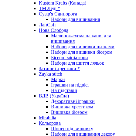
Kustom Krafts (Канада)
ТМ Леді *
Сузір'я Єдинорога
Набори для вишивання
ЛанСвіт
Нова Слобода
Малюнок-схема на канві для
вишивання
Набори для вишивки нитками
Набори для вишивки бісером
Бісерні мініатюри
Набори для шиття ляльок
Затишні хрестики *
Zayka stitch
Марки
Іграшки на підвісі
На підставці
ВДВ (Україна)
Декоративні іграшки
Вишивка хрестиком
Вишивка бісером
Mirabilia
Кольорова
Шопер під вишивку
Набори для вишивання декору