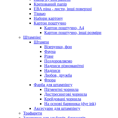
Крепований папір
ЕВА піна - листи, інші поверхні
Тішью
Набори картону
Картон поштучно
Картон поштучно, А4
Картон поштучно, інші розміри
Штампінг
Штампи
Візерунки, фон
Фауна
Різне
Поздоровляємо
Надписи різноманітні
Надписи
Любов, дружба
Флора
Фарба для штампінгу
Пігментні чорнила
Дистресингові чорнила
Крейдовані чорнила
На основі барвника (dye ink)
Аксесуари для штампінгу
Трафарети
Заготовки для альбомів, блокнотів