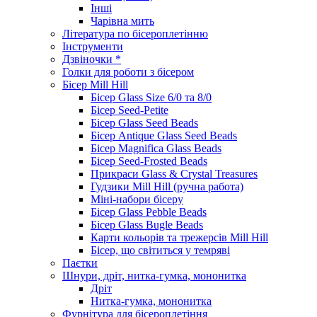
Інші
Чарівна мить
Література по бісероплетінню
Інструменти
Дзвіночки *
Голки для роботи з бісером
Бісер Mill Hill
Бісер Glass Size 6/0 та 8/0
Бісер Seed-Petite
Бісер Glass Seed Beads
Бісер Antique Glass Seed Beads
Бісер Magnifica Glass Beads
Бісер Seed-Frosted Beads
Прикраси Glass & Crystal Treasures
Гудзики Mill Hill (ручна работа)
Міні-набори бісеру
Бісер Glass Pebble Beads
Бісер Glass Bugle Beads
Карти кольорів та трежерсів Mill Hill
Бісер, що світиться у темряві
Паєтки
Шнури, дріт, нитка-гумка, мононитка
Дріт
Нитка-гумка, мононитка
Фурнітура для бісероплетіння