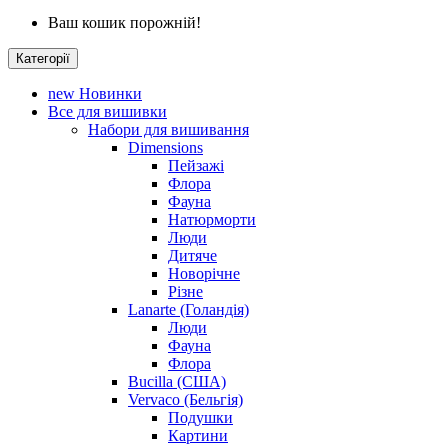
Ваш кошик порожній!
Категорії
new
Новинки
Все для вишивки
Набори для вишивання
Dimensions
Пейзажі
Флора
Фауна
Натюрморти
Люди
Дитяче
Новорічне
Різне
Lanarte (Голандія)
Люди
Фауна
Флора
Bucilla (США)
Vervaco (Бельгія)
Подушки
Картини