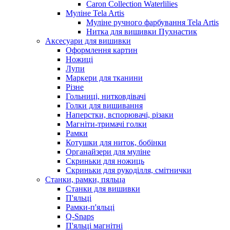
Caron Collection Waterlilies
Муліне Tela Artis
Муліне ручного фарбування Tela Artis
Нитка для вишивки Пухнастик
Аксесуари для вишивки
Оформлення картин
Ножиці
Лупи
Маркери для тканини
Різне
Гольниці, нитковдівачі
Голки для вишивання
Наперстки, вспорювачі, різаки
Магніти-тримачі голки
Рамки
Котушки для ниток, бобінки
Органайзери для муліне
Скриньки для ножиць
Скриньки для рукоділля, смітнички
Станки, рамки, пяльца
Станки для вишивки
П'яльці
Рамки-п'яльці
Q-Snaps
П'яльці магнітні