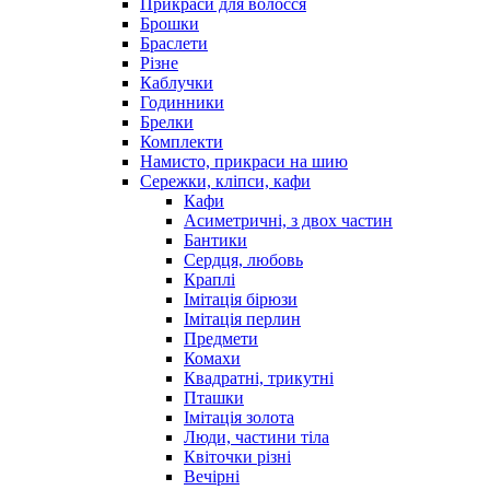
Прикраси для волосся
Брошки
Браслети
Різне
Каблучки
Годинники
Брелки
Комплекти
Намисто, прикраси на шию
Сережки, кліпси, кафи
Кафи
Асиметричні, з двох частин
Бантики
Сердця, любовь
Краплі
Імітація бірюзи
Імітація перлин
Предмети
Комахи
Квадратні, трикутні
Пташки
Імітація золота
Люди, частини тіла
Квіточки різні
Вечірні