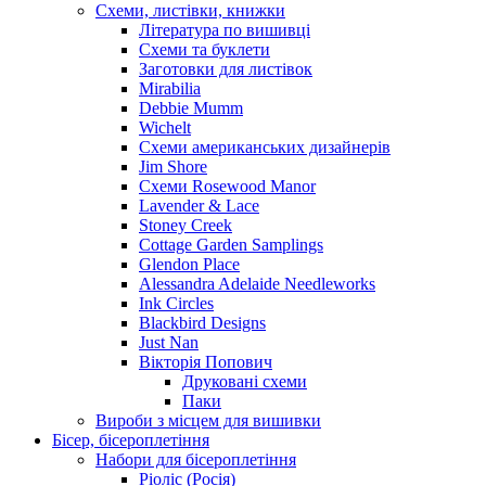
Схеми, листівки, книжки
Література по вишивці
Схеми та буклети
Заготовки для листівок
Mirabilia
Debbie Mumm
Wichelt
Схеми американських дизайнерів
Jim Shore
Cхеми Rosewood Manor
Lavender & Lace
Stoney Creek
Cottage Garden Samplings
Glendon Place
Alessandra Adelaide Needleworks
Ink Circles
Blackbird Designs
Just Nan
Вікторія Попович
Друковані схеми
Паки
Вироби з місцем для вишивки
Бісер, бісероплетіння
Набори для бісероплетіння
Ріоліс (Росія)