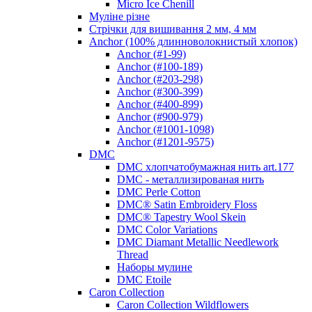
Micro Ice Chenill
Муліне різне
Стрічки для вишивання 2 мм, 4 мм
Anchor (100% длинноволокнистый хлопок)
Anchor (#1-99)
Anchor (#100-189)
Anchor (#203-298)
Anchor (#300-399)
Anchor (#400-899)
Anchor (#900-979)
Anchor (#1001-1098)
Anchor (#1201-9575)
DMC
DMC хлопчатобумажная нить art.177
DMC - металлизированая нить
DMC Perle Cotton
DMC® Satin Embroidery Floss
DMC® Tapestry Wool Skein
DMC Color Variations
DMC Diamant Metallic Needlework
Thread
Наборы мулине
DMC Etoile
Caron Collection
Caron Collection Wildflowers