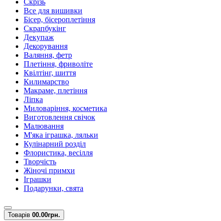
Скрізь
Все для вишивки
Бісер, бісероплетіння
Скрапбукінг
Декупаж
Декорування
Валяння, фетр
Плетіння, фриволіте
Квілтінг, шиття
Килимарство
Макраме, плетіння
Ліпка
Миловаріння, косметика
Виготовлення свічок
Малювання
М'яка іграшка, ляльки
Кулінарний розділ
Флористика, весілля
Творчість
Жіночі примхи
Іграшки
Подарунки, свята
Товарів
0
0.00грн.