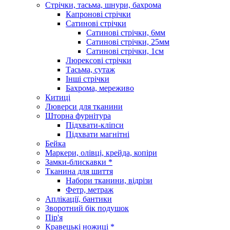
Стрічки, тасьма, шнури, бахрома
Капронові стрічки
Сатинові стрічки
Сатинові стрічки, 6мм
Сатинові стрічки, 25мм
Сатинові стрічки, 1см
Люрексові стрічки
Тасьма, сутаж
Інші стрічки
Бахрома, мереживо
Китиці
Люверси для тканини
Шторна фурнітура
Підхвати-кліпси
Підхвати магнітні
Бейка
Маркери, олівці, крейда, копіри
Замки-блискавки *
Тканина для шиття
Набори тканини, відрізи
Фетр, метраж
Аплікації, бантики
Зворотний бік подушок
Пір'я
Кравецькі ножиці *