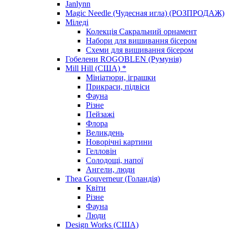
Janlynn
Magic Needle (Чудесная игла) (РОЗПРОДАЖ)
Міледі
Колекція Сакральний орнамент
Набори для вишивання бісером
Схеми для вишивання бісером
Гобелени ROGOBLEN (Румунія)
Mill Hill (США) *
Мініатюри, іграшки
Прикраси, підвіси
Фауна
Різне
Пейзажі
Флора
Великдень
Новорічні картини
Гелловін
Солодощі, напої
Ангели, люди
Thea Gouverneur (Голандія)
Квіти
Різне
Фауна
Люди
Design Works (США)