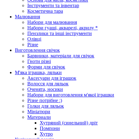
Інструменти та інвентар
Косметична тара
Малювання
Набори для малювання
Набори гуаші, акварелі, акрилу *
Пензлики та інші інструменти
Олівці
Різне
Виготовлення свічок
Барвники, матеріали для свічок
Гноти різні
Форми для свічок
М'яка іграшка, ляльки
Аксесуари для іграшок
Волосся для ляльок
Оченята, носики
Набори для виготовлення м'якої іграшки
Різне потрібне :)
Голки для ляльок
Мініатюри
Материали
Хутряний (синельний) дріт
Помпони
Хутро