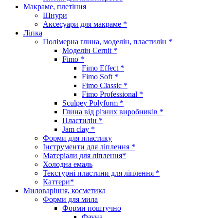
Макраме, плетіння
Шнури
Аксесуари для макраме *
Ліпка
Полімерна глина, моделін, пластилін *
Моделін Cernit *
Fimo *
Fimo Effect *
Fimo Soft *
Fimo Classic *
Fimo Professional *
Sculpey Polyform *
Глина від різних виробників *
Пластилін *
Jam clay *
Форми для пластику
Інструменти для ліплення *
Матеріали для ліплення*
Холодна емаль
Текстурні пластини для ліплення *
Каттери*
Миловаріння, косметика
Форми для мила
Форми поштучно
Фауна