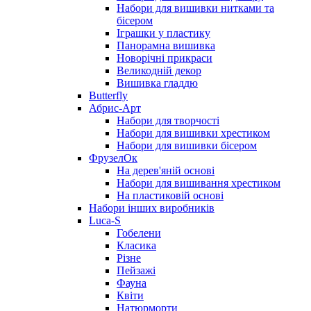
Набори для вишивки нитками та
бісером
Іграшки у пластику
Панорамна вишивка
Новорічні прикраси
Великодній декор
Вишивка гладдю
Butterfly
Абрис-Арт
Набори для творчості
Набори для вишивки хрестиком
Набори для вишивки бісером
ФрузелОк
На дерев'яній основі
Набори для вишивання хрестиком
На пластиковій основі
Набори інших виробників
Luca-S
Гобелени
Класика
Різне
Пейзажі
Фауна
Квіти
Натюрморти