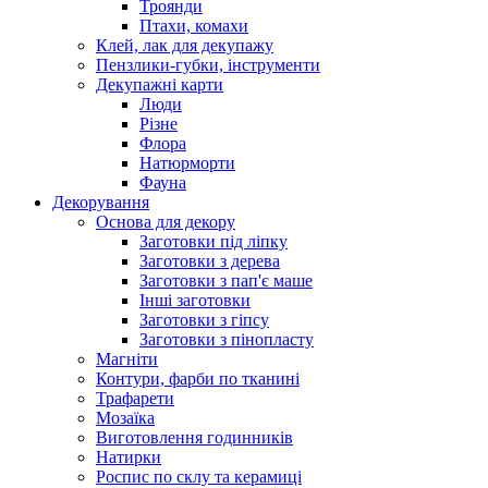
Троянди
Птахи, комахи
Клей, лак для декупажу
Пензлики-губки, інструменти
Декупажні карти
Люди
Різне
Флора
Натюрморти
Фауна
Декорування
Основа для декору
Заготовки під ліпку
Заготовки з дерева
Заготовки з пап'є маше
Інші заготовки
Заготовки з гіпсу
Заготовки з пінопласту
Магніти
Контури, фарби по тканині
Трафарети
Мозаїка
Виготовлення годинників
Натирки
Роспис по склу та керамиці