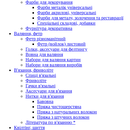
Фарби для декорування
Фарби металік універсальні
Фарби акрилові, універсальні
Фарби для металу, золочення та реставрації
Спеціальні складові, добавки
Фурнітура декоративна
Валяння, фетр
Фетр різноманітний
Фетр (войлок) листовий
Голки, аксесуари для фелтингу
Вовна для валяння
Набори для валяння картин
Набори для валяння виробів
В'язання, фриволіте
Спиці в'язальні
Фриволіте
Гачки в'язальні
Аксесуари для в'язання
Нитки для в'язання
Бавовна
Пряжа чистошерстяна
Пряжа з натуральних волокон
Пряжа з штучних волокон
Література по в'язанню *
Квілтінг, шиття