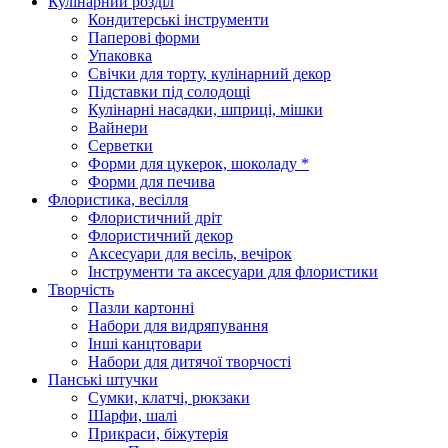
Кулінарний розділ
Кондитерські інструменти
Паперові форми
Упаковка
Свічки для торту, кулінарний декор
Підставки під солодощі
Кулінарні насадки, шприці, мішки
Вайнери
Серветки
Форми для цукерок, шоколаду *
Форми для печива
Флористика, весілля
Флористичний дріт
Флористичний декор
Аксесуари для весіль, вечірок
Інструменти та аксесуари для флористики
Творчість
Пазли картонні
Набори для видряпування
Інші канцтовари
Набори для дитячої творчості
Панські штучки
Сумки, клатчі, рюкзаки
Шарфи, шалі
Прикраси, біжутерія