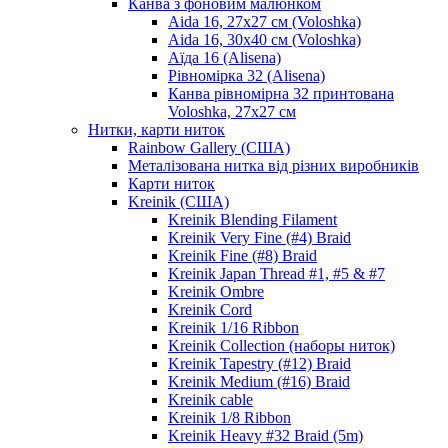
Канва з фоновим малюнком
Aida 16, 27х27 см (Voloshka)
Aida 16, 30х40 см (Voloshka)
Аїда 16 (Alisena)
Рівномірка 32 (Alisena)
Канва рівномірна 32 принтована
Voloshka, 27х27 см
Нитки, карти ниток
Rainbow Gallery (США)
Металізована нитка від різних виробників
Карти ниток
Kreinik (США)
Kreinik Blending Filament
Kreinik Very Fine (#4) Braid
Kreinik Fine (#8) Braid
Kreinik Japan Thread #1, #5 & #7
Kreinik Ombre
Kreinik Cord
Kreinik 1/16 Ribbon
Kreinik Collection (наборы ниток)
Kreinik Tapestry (#12) Braid
Kreinik Medium (#16) Braid
Kreinik cable
Kreinik 1/8 Ribbon
Kreinik Heavy #32 Braid (5m)