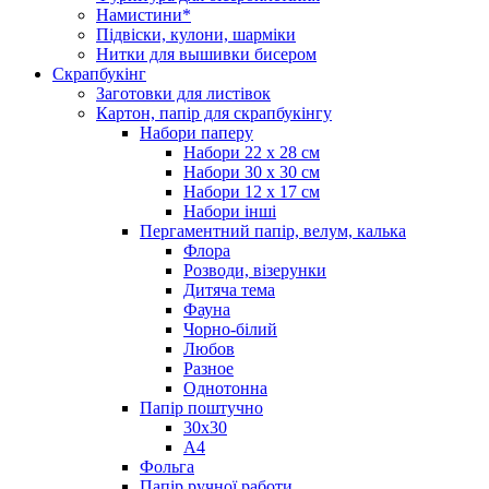
Намистини*
Підвіски, кулони, шарміки
Нитки для вышивки бисером
Скрапбукінг
Заготовки для листівок
Картон, папір для скрапбукінгу
Набори паперу
Набори 22 х 28 см
Набори 30 х 30 см
Набори 12 х 17 см
Набори інші
Пергаментний папір, велум, калька
Флора
Розводи, візерунки
Дитяча тема
Фауна
Чорно-білий
Любов
Разное
Однотонна
Папір поштучно
30х30
А4
Фольга
Папір ручної работи