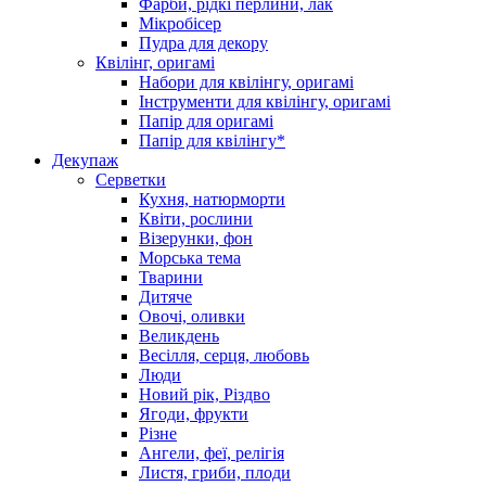
Фарби, рідкі перлини, лак
Мікробісер
Пудра для декору
Квілінг, оригамі
Набори для квілінгу, оригамі
Інструменти для квілінгу, оригамі
Папір для оригамі
Папір для квілінгу*
Декупаж
Серветки
Кухня, натюрморти
Квіти, рослини
Візерунки, фон
Морська тема
Тварини
Дитяче
Овочі, оливки
Великдень
Весілля, серця, любовь
Люди
Новий рік, Різдво
Ягоди, фрукти
Різне
Ангели, феї, релігія
Листя, гриби, плоди