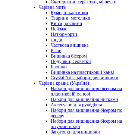
Скатертини, серфетки, мішечки
Чарiвна мить
Кумедні картинки
Тварини, метелики
Квіти, рослини
Пейзажі
Натюрморти
Люди
Часткова вишивка
Різне
Вишивка бісером
Подушки, серветки
Брошки
Вишивка на пластиковій канві
Crystal Art - набори для вишивки
Чарівна країна (Україна)
Набори для вишивання бісером на
пластиковій основі
Набори для вишивання нитками
Аксесуари для рукоділля
Набори для вишивання бісером по
дереву
Набори для вишивання бісером на
штучній шкірі
Заготовки для вишивки