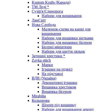
Kustom Krafts (Канада)
ТМ Леді *
Сузір'я Єдинорога
Набори для вишивання
ЛанСвіт
Нова Слобода
Малюнок-схема на канві для
вишивання
Набори для вишивки нитками
Набори для вишивки бісером
Бісерні мініатюри
Набори для шиття ляльок
Затишні хрестики *
Zayka stitch
Марки
Іграшки на підвісі
На підставці
ВДВ (Україна)
Декоративні іграшки
Вишивка хрестиком
Вишивка бісером
Mirabilia
Кольорова
Шопер під вишивку
Набори для вишивання декору