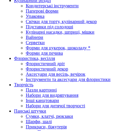
Кулінарний розділ
Кондитерські інструменти
Паперові форми
Упаковка
Свічки для торту, кулінарний декор
Підставки під солодощі
Кулінарні насадки, шприці, мішки
Вайнери
Серветки
Форми для цукерок, шоколаду *
Форми для печива
Флористика, весілля
Флористичний дріт
Флористичний декор
Аксесуари для весіль, вечірок
Інструменти та аксесуари для флористики
Творчість
Пазли картонні
Набори для видряпування
Інші канцтовари
Набори для дитячої творчості
Панські штучки
Сумки, клатчі, рюкзаки
Шарфи, шалі
Прикраси, біжутерія