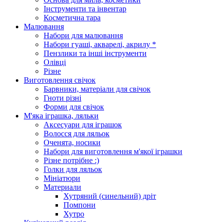
Інструменти та інвентар
Косметична тара
Малювання
Набори для малювання
Набори гуаші, акварелі, акрилу *
Пензлики та інші інструменти
Олівці
Різне
Виготовлення свічок
Барвники, матеріали для свічок
Гноти різні
Форми для свічок
М'яка іграшка, ляльки
Аксесуари для іграшок
Волосся для ляльок
Оченята, носики
Набори для виготовлення м'якої іграшки
Різне потрібне :)
Голки для ляльок
Мініатюри
Материали
Хутряний (синельний) дріт
Помпони
Хутро