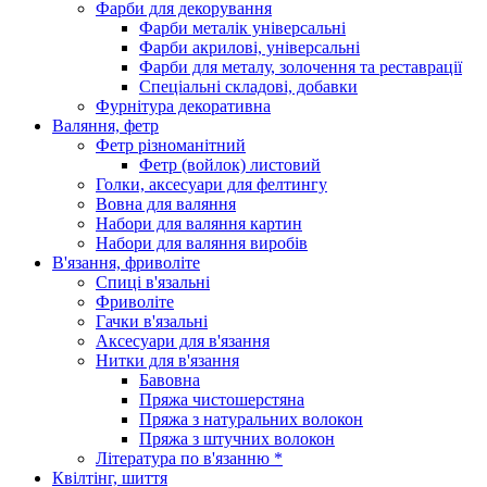
Фарби для декорування
Фарби металік універсальні
Фарби акрилові, універсальні
Фарби для металу, золочення та реставрації
Спеціальні складові, добавки
Фурнітура декоративна
Валяння, фетр
Фетр різноманітний
Фетр (войлок) листовий
Голки, аксесуари для фелтингу
Вовна для валяння
Набори для валяння картин
Набори для валяння виробів
В'язання, фриволіте
Спиці в'язальні
Фриволіте
Гачки в'язальні
Аксесуари для в'язання
Нитки для в'язання
Бавовна
Пряжа чистошерстяна
Пряжа з натуральних волокон
Пряжа з штучних волокон
Література по в'язанню *
Квілтінг, шиття