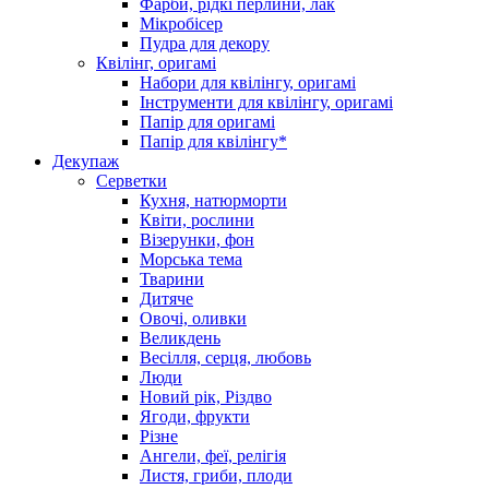
Фарби, рідкі перлини, лак
Мікробісер
Пудра для декору
Квілінг, оригамі
Набори для квілінгу, оригамі
Інструменти для квілінгу, оригамі
Папір для оригамі
Папір для квілінгу*
Декупаж
Серветки
Кухня, натюрморти
Квіти, рослини
Візерунки, фон
Морська тема
Тварини
Дитяче
Овочі, оливки
Великдень
Весілля, серця, любовь
Люди
Новий рік, Різдво
Ягоди, фрукти
Різне
Ангели, феї, релігія
Листя, гриби, плоди