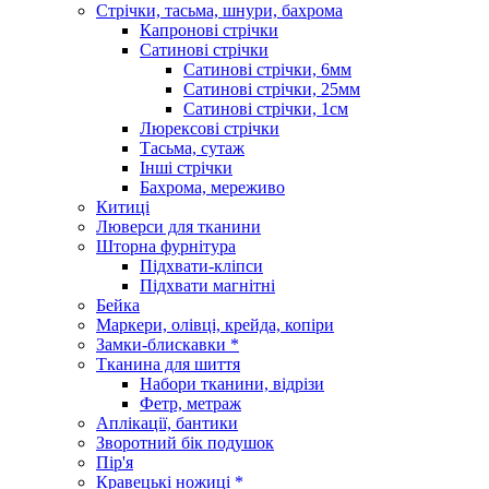
Стрічки, тасьма, шнури, бахрома
Капронові стрічки
Сатинові стрічки
Сатинові стрічки, 6мм
Сатинові стрічки, 25мм
Сатинові стрічки, 1см
Люрексові стрічки
Тасьма, сутаж
Інші стрічки
Бахрома, мереживо
Китиці
Люверси для тканини
Шторна фурнітура
Підхвати-кліпси
Підхвати магнітні
Бейка
Маркери, олівці, крейда, копіри
Замки-блискавки *
Тканина для шиття
Набори тканини, відрізи
Фетр, метраж
Аплікації, бантики
Зворотний бік подушок
Пір'я
Кравецькі ножиці *