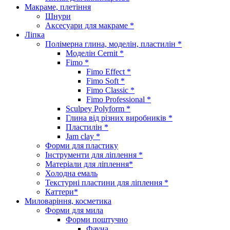
Макраме, плетіння
Шнури
Аксесуари для макраме *
Ліпка
Полімерна глина, моделін, пластилін *
Моделін Cernit *
Fimo *
Fimo Effect *
Fimo Soft *
Fimo Classic *
Fimo Professional *
Sculpey Polyform *
Глина від різних виробників *
Пластилін *
Jam clay *
Форми для пластику
Інструменти для ліплення *
Матеріали для ліплення*
Холодна емаль
Текстурні пластини для ліплення *
Каттери*
Миловаріння, косметика
Форми для мила
Форми поштучно
Фауна