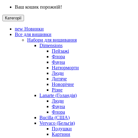
Ваш кошик порожній!
Категорії
new
Новинки
Все для вишивки
Набори для вишивання
Dimensions
Пейзажі
Флора
Фауна
Натюрморти
Люди
Дитяче
Новорічне
Різне
Lanarte (Голандія)
Люди
Фауна
Флора
Bucilla (США)
Vervaco (Бельгія)
Подушки
Картини