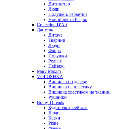
Дитинство
Люди
Подушки, серветки
Новий рік та Різдво
Collection D'Art
Дантель
Дитяче
Тварини
Люди
Флора
Подушки
Релігія
Пейзажі
Mary Maxim
VOLOSHKA
Вишивка по дереву
Вишивка на пластику
Вишивка хрестиком на тканині
Рушники
Bothy Threads
Будиночки, пейзажі
Люди
Казки
Різне
Фауна