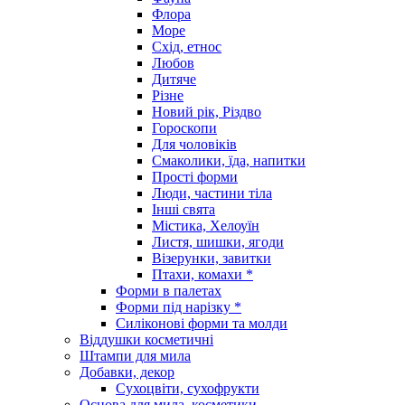
Флора
Море
Схід, етнос
Любов
Дитяче
Різне
Новий рік, Різдво
Гороскопи
Для чоловіків
Смаколики, їда, напитки
Прості форми
Люди, частини тіла
Інші свята
Містика, Хелоуїн
Листя, шишки, ягоди
Візерунки, завитки
Птахи, комахи *
Форми в палетах
Форми під нарізку *
Силіконові форми та молди
Віддушки косметичні
Штампи для мила
Добавки, декор
Сухоцвіти, сухофрукти
Основа для мила, косметики