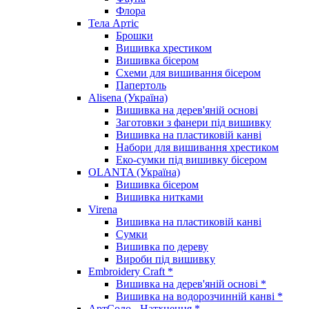
Флора
Тела Артіс
Брошки
Вишивка хрестиком
Вишивка бісером
Схеми для вишивання бісером
Папертоль
Alisena (Україна)
Вишивка на дерев'яній основі
Заготовки з фанери під вишивку
Вишивка на пластиковій канві
Набори для вишивання хрестиком
Еко-сумки під вишивку бісером
OLANTA (Україна)
Вишивка бісером
Вишивка нитками
Virena
Вишивка на пластиковій канві
Сумки
Вишивка по дереву
Вироби під вишивку
Embroidery Craft *
Вишивка на дерев'яній основі *
Вишивка на водорозчинній канві *
АртСоло - Натхнення *