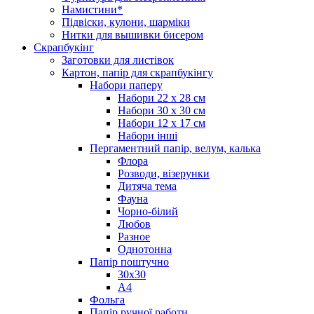
Намистини*
Підвіски, кулони, шарміки
Нитки для вышивки бисером
Скрапбукінг
Заготовки для листівок
Картон, папір для скрапбукінгу
Набори паперу
Набори 22 х 28 см
Набори 30 х 30 см
Набори 12 х 17 см
Набори інші
Пергаментний папір, велум, калька
Флора
Розводи, візерунки
Дитяча тема
Фауна
Чорно-білий
Любов
Разное
Однотонна
Папір поштучно
30х30
А4
Фольга
Папір ручної работи