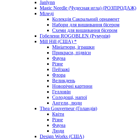
Janlynn
Magic Needle (Чудесная игла) (РОЗПРОДАЖ)
Міледі
Колекція Сакральний орнамент
Набори для вишивання бісером
Схеми для вишивання бісером
Гобелени ROGOBLEN (Румунія)
Mill Hill (США) *
Мініатюри, іграшки
Прикраси, підвіси
Фауна
Різне
Пейзажі
Флора
Великдень
Новорічні картини
Гелловін
Солодощі, напої
Ангели, люди
Thea Gouverneur (Голандія)
Квіти
Різне
Фауна
Люди
Design Works (США)