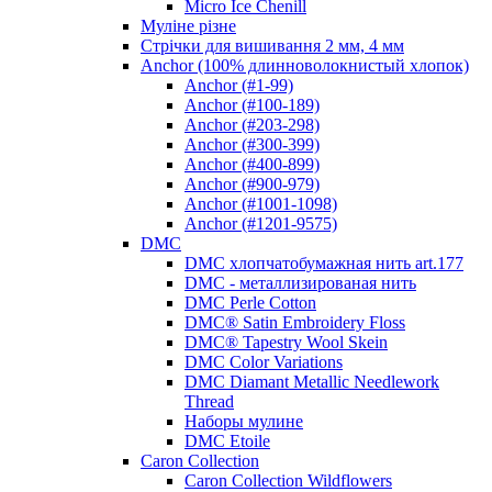
Micro Ice Chenill
Муліне різне
Стрічки для вишивання 2 мм, 4 мм
Anchor (100% длинноволокнистый хлопок)
Anchor (#1-99)
Anchor (#100-189)
Anchor (#203-298)
Anchor (#300-399)
Anchor (#400-899)
Anchor (#900-979)
Anchor (#1001-1098)
Anchor (#1201-9575)
DMC
DMC хлопчатобумажная нить art.177
DMC - металлизированая нить
DMC Perle Cotton
DMC® Satin Embroidery Floss
DMC® Tapestry Wool Skein
DMC Color Variations
DMC Diamant Metallic Needlework
Thread
Наборы мулине
DMC Etoile
Caron Collection
Caron Collection Wildflowers