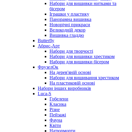
Набори для вишивки нитками та
бісером
Іграшки у пластику
Панорамна вишивка
Новорічні прикраси
Великодній декор
Вишивка гладдю
Butterfly
Абрис-Арт
Набори для творчості
Набори для вишивки хрестиком
Набори для вишивки бісером
ФрузелОк
На дерев'яній основі
Набори для вишивання хрестиком
На пластиковій основі
Набори інших виробників
Luca-S
Гобелени
Класика
Різне
Пейзажі
Фауна
Квіти
Натюрморти