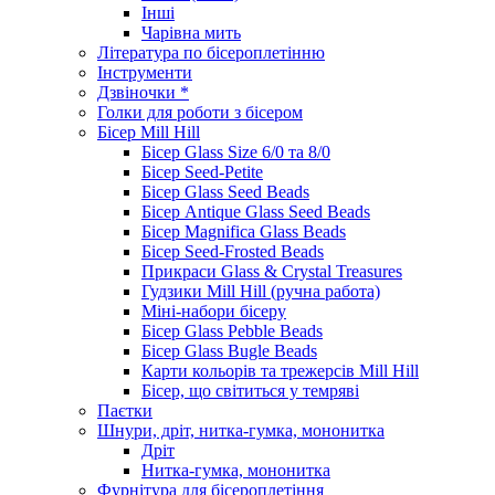
Інші
Чарівна мить
Література по бісероплетінню
Інструменти
Дзвіночки *
Голки для роботи з бісером
Бісер Mill Hill
Бісер Glass Size 6/0 та 8/0
Бісер Seed-Petite
Бісер Glass Seed Beads
Бісер Antique Glass Seed Beads
Бісер Magnifica Glass Beads
Бісер Seed-Frosted Beads
Прикраси Glass & Crystal Treasures
Гудзики Mill Hill (ручна работа)
Міні-набори бісеру
Бісер Glass Pebble Beads
Бісер Glass Bugle Beads
Карти кольорів та трежерсів Mill Hill
Бісер, що світиться у темряві
Паєтки
Шнури, дріт, нитка-гумка, мононитка
Дріт
Нитка-гумка, мононитка
Фурнітура для бісероплетіння