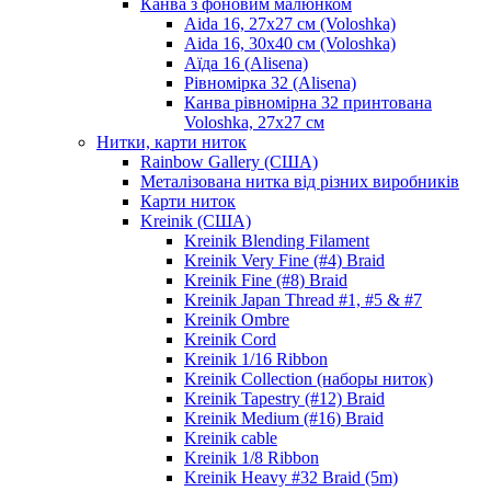
Канва з фоновим малюнком
Aida 16, 27х27 см (Voloshka)
Aida 16, 30х40 см (Voloshka)
Аїда 16 (Alisena)
Рівномірка 32 (Alisena)
Канва рівномірна 32 принтована
Voloshka, 27х27 см
Нитки, карти ниток
Rainbow Gallery (США)
Металізована нитка від різних виробників
Карти ниток
Kreinik (США)
Kreinik Blending Filament
Kreinik Very Fine (#4) Braid
Kreinik Fine (#8) Braid
Kreinik Japan Thread #1, #5 & #7
Kreinik Ombre
Kreinik Cord
Kreinik 1/16 Ribbon
Kreinik Collection (наборы ниток)
Kreinik Tapestry (#12) Braid
Kreinik Medium (#16) Braid
Kreinik cable
Kreinik 1/8 Ribbon
Kreinik Heavy #32 Braid (5m)