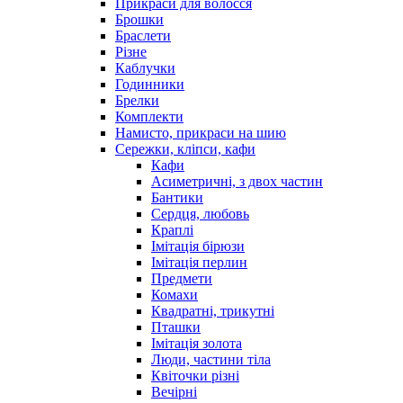
Прикраси для волосся
Брошки
Браслети
Різне
Каблучки
Годинники
Брелки
Комплекти
Намисто, прикраси на шию
Сережки, кліпси, кафи
Кафи
Асиметричні, з двох частин
Бантики
Сердця, любовь
Краплі
Імітація бірюзи
Імітація перлин
Предмети
Комахи
Квадратні, трикутні
Пташки
Імітація золота
Люди, частини тіла
Квіточки різні
Вечірні