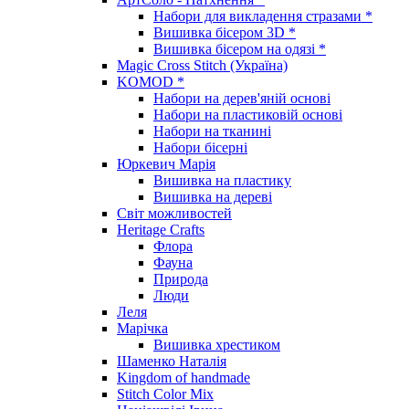
Набори для викладення стразами *
Вишивка бісером 3D *
Вишивка бісером на одязі *
Magic Cross Stitch (Україна)
KOMOD *
Набори на дерев'яній основі
Набори на пластиковій основі
Набори на тканині
Набори бісерні
Юркевич Марія
Вишивка на пластику
Вишивка на дереві
Світ можливостей
Heritage Crafts
Флора
Фауна
Природа
Люди
Леля
Марічка
Вишивка хрестиком
Шаменко Наталія
Kingdom of handmade
Stitch Color Mix