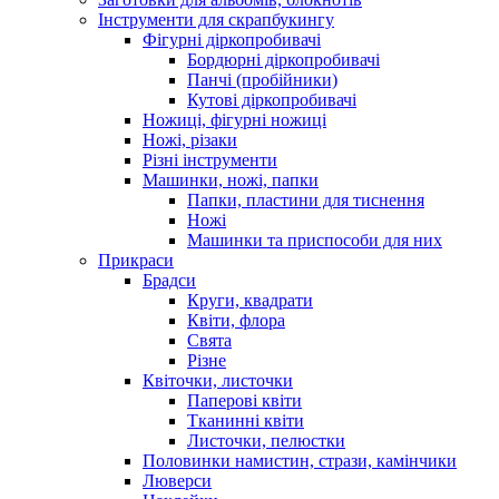
Інструменти для скрапбукингу
Фігурні діркопробивачі
Бордюрні діркопробивачі
Панчі (пробійники)
Кутові діркопробивачі
Ножиці, фігурні ножиці
Ножі, різаки
Різні інструменти
Машинки, ножі, папки
Папки, пластини для тиснення
Ножі
Машинки та приспособи для них
Прикраси
Брадси
Круги, квадрати
Квіти, флора
Свята
Різне
Квіточки, листочки
Паперові квіти
Тканинні квіти
Листочки, пелюстки
Половинки намистин, стрази, камінчики
Люверси