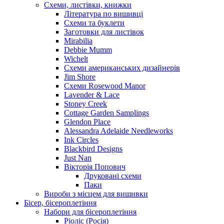
Схеми, листівки, книжки
Література по вишивці
Схеми та буклети
Заготовки для листівок
Mirabilia
Debbie Mumm
Wichelt
Схеми американських дизайнерів
Jim Shore
Cхеми Rosewood Manor
Lavender & Lace
Stoney Creek
Cottage Garden Samplings
Glendon Place
Alessandra Adelaide Needleworks
Ink Circles
Blackbird Designs
Just Nan
Вікторія Попович
Друковані схеми
Паки
Вироби з місцем для вишивки
Бісер, бісероплетіння
Набори для бісероплетіння
Ріоліс (Росія)