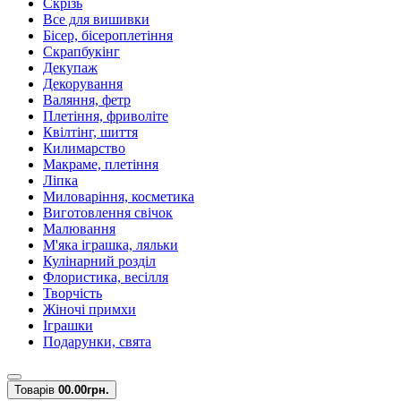
Скрізь
Все для вишивки
Бісер, бісероплетіння
Скрапбукінг
Декупаж
Декорування
Валяння, фетр
Плетіння, фриволіте
Квілтінг, шиття
Килимарство
Макраме, плетіння
Ліпка
Миловаріння, косметика
Виготовлення свічок
Малювання
М'яка іграшка, ляльки
Кулінарний розділ
Флористика, весілля
Творчість
Жіночі примхи
Іграшки
Подарунки, свята
Товарів
0
0.00грн.