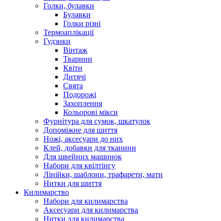
Голки, булавки
Булавки
Голки різні
Термоаплікації
Гудзики
Вінтаж
Тварини
Квіти
Дитячі
Свята
Подорожі
Захоплення
Кольорові мікси
Фурнітура для сумок, шкатулок
Допоміжне для шиття
Ножі, аксесуари до них
Клей, добавки для тканини
Для швейних машинок
Набори для квілтінгу
Лінійки, шаблони, трафарети, мати
Нитки для шиття
Килимарство
Набори для килимарства
Аксесуари для килимарства
Нитки для килимарства