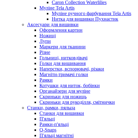
Caron Collection Waterlilies
Муліне Tela Artis
Муліне ручного фарбування Tela Artis
Нитка для вишивки Пухнастик
Аксесуари для вишивки
Оформлення картин
Ножиці
Лупи
Маркери для тканини
Різне
Гольниці, нитковдівачі
Голки для вишивання
Наперстки, вспорювачі, різаки
Магніти-тримачі голки
Рамки
Котушки для ниток, бобінки
Органайзери для муліне
Скриньки для ножиць
Скриньки для рукоділля, смітнички
Станки, рамки, пяльца
Станки для вишивки
П'яльці
Рамки-п'яльці
Q-Snaps
П'яльці магнітні