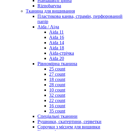
Наніашвілі Ірина
Riznobarvna
Тканина для вишивання
Пластикова канва, страмін, перфорований
папір
Aida / Аіда
Aida 11
Aida 16
Aida 14
Aida 18
Aida-стрічка
Aida 20
Рівномірна тканина
25 count
27 count
18 count
28 count
10 count
32 count
22 count
16 count
35 count
Спеціальні тканини
Рушники, скатертини, серветки
Сорочки з місцем для вишивки