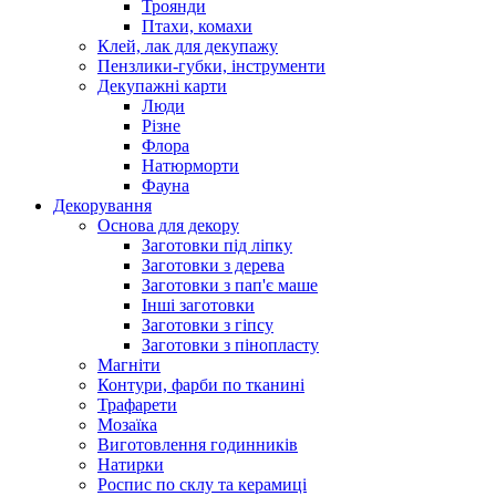
Троянди
Птахи, комахи
Клей, лак для декупажу
Пензлики-губки, інструменти
Декупажні карти
Люди
Різне
Флора
Натюрморти
Фауна
Декорування
Основа для декору
Заготовки під ліпку
Заготовки з дерева
Заготовки з пап'є маше
Інші заготовки
Заготовки з гіпсу
Заготовки з пінопласту
Магніти
Контури, фарби по тканині
Трафарети
Мозаїка
Виготовлення годинників
Натирки
Роспис по склу та керамиці