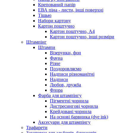
Крепований папір
ЕВА піна - листи, інші поверхні
Тішью
Набори картону
Картон поштучно
Картон поштучно, А4
Картон поштучно, інші розміри
Штампінг
Штампи
Візерунки, фон
Фауна
Різне
Поздоровляємо
Надписи різноманітні
Надписи
Любов, дружба
Флора
Фарба для штампінгу
Пігментні чорнила
Дистресингові чорнила
Крейдовані чорнила
На основі барвника (dye ink)
Аксесуари для штампінгу
Трафарети
Заготовки для альбомів, блокнотів