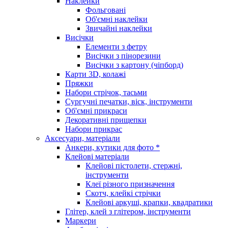
Наклейки
Фольговані
Об'ємні наклейки
Звичайні наклейки
Висічки
Елементи з фетру
Висічки з пінорезини
Висічки з картону (чіпборд)
Карти 3D, колажі
Пряжки
Набори стрічок, тасьми
Сургучні печатки, віск, інструменти
Об'ємні прикраси
Декоративні прищепки
Набори прикрас
Аксесуари, матеріали
Анкери, кутики для фото *
Клейові матеріали
Клейові пістолети, стержні,
інструменти
Клеї різного призначення
Скотч, клейкі стрічки
Клейові аркуші, крапки, квадратики
Глітер, клей з глітером, інструменти
Маркери