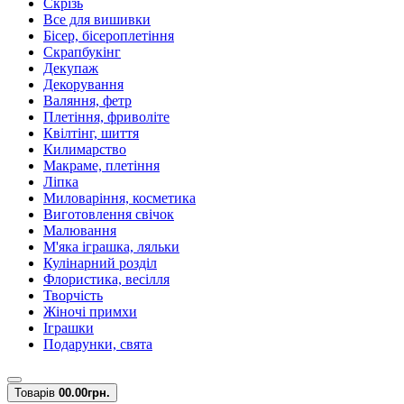
Скрізь
Все для вишивки
Бісер, бісероплетіння
Скрапбукінг
Декупаж
Декорування
Валяння, фетр
Плетіння, фриволіте
Квілтінг, шиття
Килимарство
Макраме, плетіння
Ліпка
Миловаріння, косметика
Виготовлення свічок
Малювання
М'яка іграшка, ляльки
Кулінарний розділ
Флористика, весілля
Творчість
Жіночі примхи
Іграшки
Подарунки, свята
Товарів
0
0.00грн.