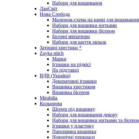
Набори для вишивання
ЛанСвіт
Нова Слобода
Малюнок-схема на канві для вишивання
Набори для вишивки нитками
Набори для вишивки бісером
Бісерні мініатюри
Набори для шиття ляльок
Затишні хрестики *
Zayka stitch
Марки
Іграшки на підвісі
На підставці
ВДВ (Україна)
Декоративні іграшки
Вишивка хрестиком
Вишивка бісером
Mirabilia
Кольорова
Шопер під вишивку
Набори для вишивання декору
Набори для вишивки нитками та бісеро
Іграшки у пластику
Панорамна вишивка
Новорічні прикраси