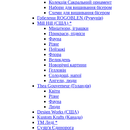
Колекція Сакральний орнамент
Набори для вишивання бісером
Схеми для вишивання бісером
Гобелени ROGOBLEN (Румунія)
Mill Hill (США) *
Мініатюри, іграшки
Прикраси, підвіси
Фауна
Різне
Пейзажі
Флора
Великдень
Новорічні картини
Гелловін
Солодощі, напої
Ангели, люди
Thea Gouverneur (Голандія)
Квіти
Різне
Фауна
Люди
Design Works (США)
Kustom Krafts (Канада)
ТМ Леді *
Сузір'я Єдинорога