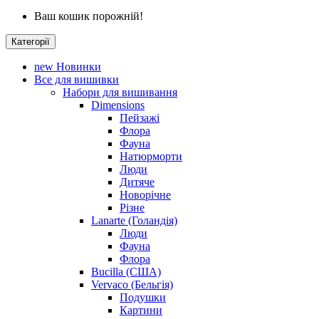
Ваш кошик порожній!
Категорії
new
Новинки
Все для вишивки
Набори для вишивання
Dimensions
Пейзажі
Флора
Фауна
Натюрморти
Люди
Дитяче
Новорічне
Різне
Lanarte (Голандія)
Люди
Фауна
Флора
Bucilla (США)
Vervaco (Бельгія)
Подушки
Картини