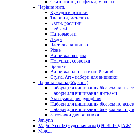
Скатертини, серфетки, мішечки
Чарiвна мить
Кумедні картинки
Тварини, метелики
Квіти, рослини
Пейзажі
Натюрморти
Люди
Часткова вишивка
Різне
Вишивка бісером
Подушки, серветки
Брошки
Вишивка на пластиковій канві
Crystal Art - набори для вишивки
Чарівна країна (Україна)
Набори для вишивання бісером на пласт
Набори для вишивання нитками
Аксесуари для рукоділля
Набори для вишивання бісером по дерев
Набори для вишивання бісером на штучн
Заготовки для вишивки
Janlynn
Magic Needle (Чудесная игла) (РОЗПРОДАЖ)
Міледі