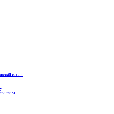
иковій основі
у
ій шкірі