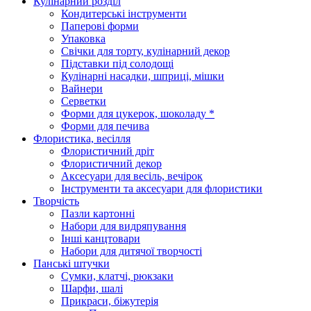
Кулінарний розділ
Кондитерські інструменти
Паперові форми
Упаковка
Свічки для торту, кулінарний декор
Підставки під солодощі
Кулінарні насадки, шприці, мішки
Вайнери
Серветки
Форми для цукерок, шоколаду *
Форми для печива
Флористика, весілля
Флористичний дріт
Флористичний декор
Аксесуари для весіль, вечірок
Інструменти та аксесуари для флористики
Творчість
Пазли картонні
Набори для видряпування
Інші канцтовари
Набори для дитячої творчості
Панські штучки
Сумки, клатчі, рюкзаки
Шарфи, шалі
Прикраси, біжутерія