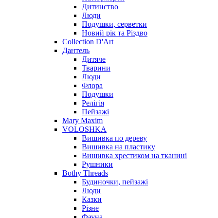
Дитинство
Люди
Подушки, серветки
Новий рік та Різдво
Collection D'Art
Дантель
Дитяче
Тварини
Люди
Флора
Подушки
Релігія
Пейзажі
Mary Maxim
VOLOSHKA
Вишивка по дереву
Вишивка на пластику
Вишивка хрестиком на тканині
Рушники
Bothy Threads
Будиночки, пейзажі
Люди
Казки
Різне
Фауна