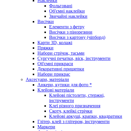
Наклейки
Фольговані
Об'ємні наклейки
Звичайні наклейки
Висічки
Елементи з фетру
Висічки з пінорезини
Висічки з картону (чіпборд)
Карти 3D, колажі
Пряжки
Набори стрічок, тасьми
Сургучні печатки, віск, інструменти
Об'ємні прикраси
Декоративні прищепки
Набори прикрас
Аксесуари, матеріали
Анкери, кутики для фото *
Клейові матеріали
Клейові пістолети, стержні,
інструменти
Клеї різного призначення
Скотч, клейкі стрічки
Клейові аркуші, крапки, квадратики
Глітер, клей з глітером, інструменти
Маркери