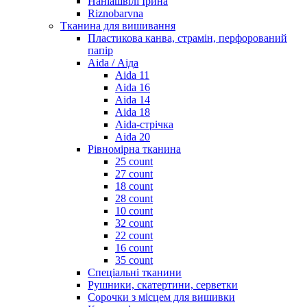
Наніашвілі Ірина
Riznobarvna
Тканина для вишивання
Пластикова канва, страмін, перфорований
папір
Aida / Аіда
Aida 11
Aida 16
Aida 14
Aida 18
Aida-стрічка
Aida 20
Рівномірна тканина
25 count
27 count
18 count
28 count
10 count
32 count
22 count
16 count
35 count
Спеціальні тканини
Рушники, скатертини, серветки
Сорочки з місцем для вишивки