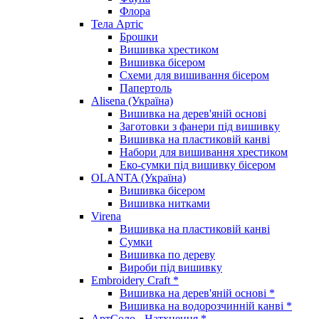
Флора
Тела Артіс
Брошки
Вишивка хрестиком
Вишивка бісером
Схеми для вишивання бісером
Папертоль
Alisena (Україна)
Вишивка на дерев'яній основі
Заготовки з фанери під вишивку
Вишивка на пластиковій канві
Набори для вишивання хрестиком
Еко-сумки під вишивку бісером
OLANTA (Україна)
Вишивка бісером
Вишивка нитками
Virena
Вишивка на пластиковій канві
Сумки
Вишивка по дереву
Вироби під вишивку
Embroidery Craft *
Вишивка на дерев'яній основі *
Вишивка на водорозчинній канві *
АртСоло - Натхнення *