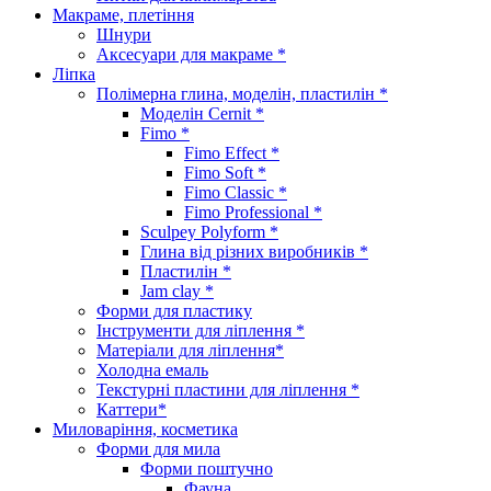
Макраме, плетіння
Шнури
Аксесуари для макраме *
Ліпка
Полімерна глина, моделін, пластилін *
Моделін Cernit *
Fimo *
Fimo Effect *
Fimo Soft *
Fimo Classic *
Fimo Professional *
Sculpey Polyform *
Глина від різних виробників *
Пластилін *
Jam clay *
Форми для пластику
Інструменти для ліплення *
Матеріали для ліплення*
Холодна емаль
Текстурні пластини для ліплення *
Каттери*
Миловаріння, косметика
Форми для мила
Форми поштучно
Фауна