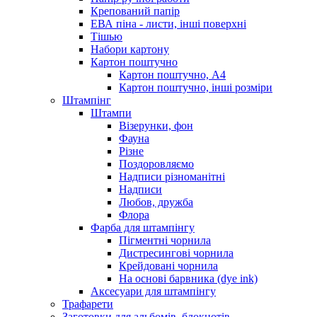
Крепований папір
ЕВА піна - листи, інші поверхні
Тішью
Набори картону
Картон поштучно
Картон поштучно, А4
Картон поштучно, інші розміри
Штампінг
Штампи
Візерунки, фон
Фауна
Різне
Поздоровляємо
Надписи різноманітні
Надписи
Любов, дружба
Флора
Фарба для штампінгу
Пігментні чорнила
Дистресингові чорнила
Крейдовані чорнила
На основі барвника (dye ink)
Аксесуари для штампінгу
Трафарети
Заготовки для альбомів, блокнотів