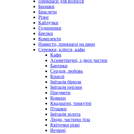
Прикраси для волосся
Брошки
Браслети
Різне
Каблучки
Годинники
Брелки
Комплекти
Намисто, прикраси на шию
Сережки, кліпси, кафи
Кафи
Асиметричні, з двох частин
Бантики
Сердця, любовь
Краплі
Імітація бірюзи
Імітація перлин
Предмети
Комахи
Квадратні, трикутні
Пташки
Імітація золота
Люди, частини тіла
Квіточки різні
Вечірні