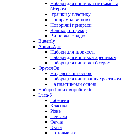
Набори для вишивки нитками та
бісером
Іграшки у пластику
Панорамна вишивка
Новорічні прикраси
Великодній декор
Вишивка гладдю
Butterfly
Абрис-Арт
Набори для творчості
Набори для вишивки хрестиком
Набори для вишивки бісером
ФрузелОк
На дерев'яній основі
Набори для вишивання хрестиком
На пластиковій основі
Набори інших виробників
Luca-S
Гобелени
Класика
Різне
Пейзажі
Фауна
Квіти
Натюрморти