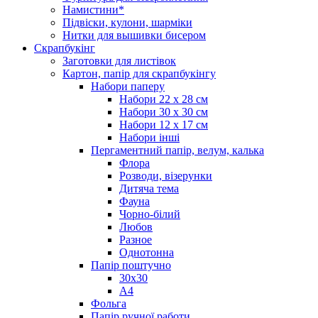
Намистини*
Підвіски, кулони, шарміки
Нитки для вышивки бисером
Скрапбукінг
Заготовки для листівок
Картон, папір для скрапбукінгу
Набори паперу
Набори 22 х 28 см
Набори 30 х 30 см
Набори 12 х 17 см
Набори інші
Пергаментний папір, велум, калька
Флора
Розводи, візерунки
Дитяча тема
Фауна
Чорно-білий
Любов
Разное
Однотонна
Папір поштучно
30х30
А4
Фольга
Папір ручної работи