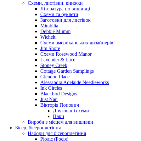
Схеми, листівки, книжки
Література по вишивці
Схеми та буклети
Заготовки для листівок
Mirabilia
Debbie Mumm
Wichelt
Схеми американських дизайнерів
Jim Shore
Cхеми Rosewood Manor
Lavender & Lace
Stoney Creek
Cottage Garden Samplings
Glendon Place
Alessandra Adelaide Needleworks
Ink Circles
Blackbird Designs
Just Nan
Вікторія Попович
Друковані схеми
Паки
Вироби з місцем для вишивки
Бісер, бісероплетіння
Набори для бісероплетіння
Ріоліс (Росія)