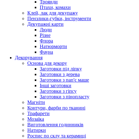
Троянди
Птахи, комахи
Клей, лак для декупажу
Пензлики-губки, інструменти
Декупажні карти
Люди
Різне
Флора
Натюрморти
Фауна
Декорування
Основа для декору
Заготовки під ліпку
Заготовки з дерева
Заготовки з пап'є маше
Інші заготовки
Заготовки з гіпсу
Заготовки з пінопласту
Магніти
Контури, фарби по тканині
Трафарети
Мозаїка
Виготовлення годинників
Натирки
Роспис по склу та керамиці