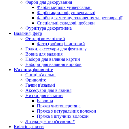
Фарби для декорування
Фарби металік універсальні
Фарби акрилові, універсальні
Фарби для металу, золочення та реставрації
Спеціальні складові, добавки
Фурнітура декоративна
Валяння, фетр
Фетр різноманітний
Фетр (войлок) листовий
Голки, аксесуари для фелтингу
Вовна для валяння
Набори для валяння картин
Набори для валяння виробів
В'язання, фриволіте
Спиці в'язальні
Фриволіте
Гачки в'язальні
Аксесуари для в'язання
Нитки для в'язання
Бавовна
Пряжа чистошерстяна
Пряжа з натуральних волокон
Пряжа з штучних волокон
Література по в'язанню *
Квілтінг, шиття