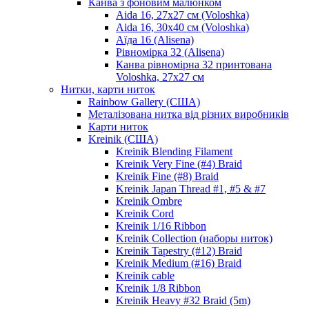
Канва з фоновим малюнком
Aida 16, 27х27 см (Voloshka)
Aida 16, 30х40 см (Voloshka)
Аїда 16 (Alisena)
Рівномірка 32 (Alisena)
Канва рівномірна 32 принтована
Voloshka, 27х27 см
Нитки, карти ниток
Rainbow Gallery (США)
Металізована нитка від різних виробників
Карти ниток
Kreinik (США)
Kreinik Blending Filament
Kreinik Very Fine (#4) Braid
Kreinik Fine (#8) Braid
Kreinik Japan Thread #1, #5 & #7
Kreinik Ombre
Kreinik Cord
Kreinik 1/16 Ribbon
Kreinik Collection (наборы ниток)
Kreinik Tapestry (#12) Braid
Kreinik Medium (#16) Braid
Kreinik cable
Kreinik 1/8 Ribbon
Kreinik Heavy #32 Braid (5m)