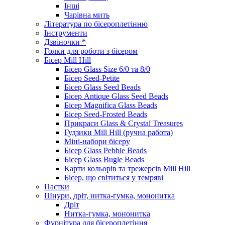
Інші
Чарівна мить
Література по бісероплетінню
Інструменти
Дзвіночки *
Голки для роботи з бісером
Бісер Mill Hill
Бісер Glass Size 6/0 та 8/0
Бісер Seed-Petite
Бісер Glass Seed Beads
Бісер Antique Glass Seed Beads
Бісер Magnifica Glass Beads
Бісер Seed-Frosted Beads
Прикраси Glass & Crystal Treasures
Гудзики Mill Hill (ручна работа)
Міні-набори бісеру
Бісер Glass Pebble Beads
Бісер Glass Bugle Beads
Карти кольорів та трежерсів Mill Hill
Бісер, що світиться у темряві
Паєтки
Шнури, дріт, нитка-гумка, мононитка
Дріт
Нитка-гумка, мононитка
Фурнітура для бісероплетіння