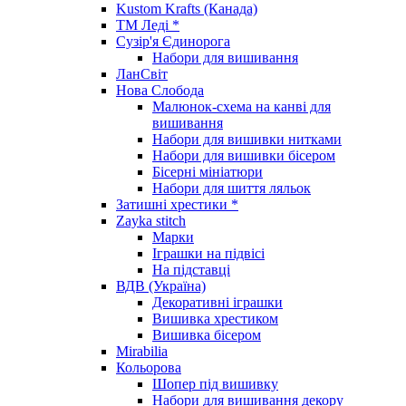
Kustom Krafts (Канада)
ТМ Леді *
Сузір'я Єдинорога
Набори для вишивання
ЛанСвіт
Нова Слобода
Малюнок-схема на канві для
вишивання
Набори для вишивки нитками
Набори для вишивки бісером
Бісерні мініатюри
Набори для шиття ляльок
Затишні хрестики *
Zayka stitch
Марки
Іграшки на підвісі
На підставці
ВДВ (Україна)
Декоративні іграшки
Вишивка хрестиком
Вишивка бісером
Mirabilia
Кольорова
Шопер під вишивку
Набори для вишивання декору