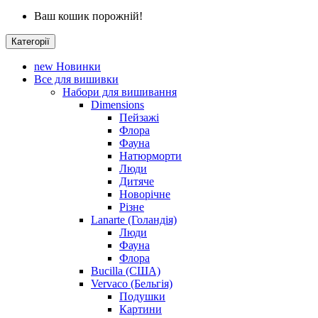
Ваш кошик порожній!
Категорії
new
Новинки
Все для вишивки
Набори для вишивання
Dimensions
Пейзажі
Флора
Фауна
Натюрморти
Люди
Дитяче
Новорічне
Різне
Lanarte (Голандія)
Люди
Фауна
Флора
Bucilla (США)
Vervaco (Бельгія)
Подушки
Картини