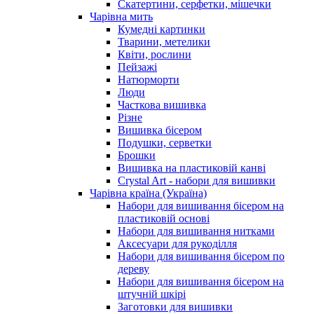
Скатертини, серфетки, мішечки
Чарiвна мить
Кумедні картинки
Тварини, метелики
Квіти, рослини
Пейзажі
Натюрморти
Люди
Часткова вишивка
Різне
Вишивка бісером
Подушки, серветки
Брошки
Вишивка на пластиковій канві
Crystal Art - набори для вишивки
Чарівна країна (Україна)
Набори для вишивання бісером на
пластиковій основі
Набори для вишивання нитками
Аксесуари для рукоділля
Набори для вишивання бісером по
дереву
Набори для вишивання бісером на
штучній шкірі
Заготовки для вишивки