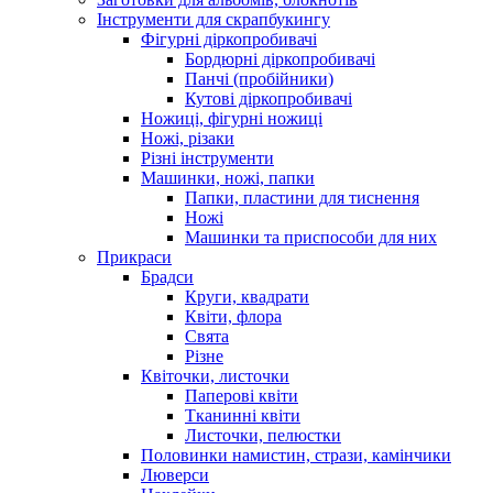
Інструменти для скрапбукингу
Фігурні діркопробивачі
Бордюрні діркопробивачі
Панчі (пробійники)
Кутові діркопробивачі
Ножиці, фігурні ножиці
Ножі, різаки
Різні інструменти
Машинки, ножі, папки
Папки, пластини для тиснення
Ножі
Машинки та приспособи для них
Прикраси
Брадси
Круги, квадрати
Квіти, флора
Свята
Різне
Квіточки, листочки
Паперові квіти
Тканинні квіти
Листочки, пелюстки
Половинки намистин, стрази, камінчики
Люверси