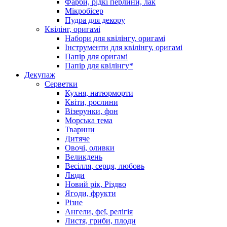
Фарби, рідкі перлини, лак
Мікробісер
Пудра для декору
Квілінг, оригамі
Набори для квілінгу, оригамі
Інструменти для квілінгу, оригамі
Папір для оригамі
Папір для квілінгу*
Декупаж
Серветки
Кухня, натюрморти
Квіти, рослини
Візерунки, фон
Морська тема
Тварини
Дитяче
Овочі, оливки
Великдень
Весілля, серця, любовь
Люди
Новий рік, Різдво
Ягоди, фрукти
Різне
Ангели, феї, релігія
Листя, гриби, плоди