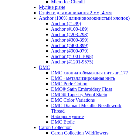
Micro Ice Chenill
Муліне різне
Стрічки для вишивання 2 мм, 4 мм
Anchor (100% длинноволокнистый хлопок)
Anchor (#1-99)
Anchor (#100-189)
Anchor (#203-298)
Anchor (#300-399)
Anchor (#400-899)
Anchor (#900-979)
Anchor (#1001-1098)
Anchor (#1201-9575)
DMC
DMC хлопчатобумажная нить art.177
DMC - металлизированая нить
DMC Perle Cotton
DMC® Satin Embroidery Floss
DMC® Tapestry Wool Skein
DMC Color Variations
DMC Diamant Metallic Needlework
Thread
Наборы мулине
DMC Etoile
Caron Collection
Caron Collection Wildflowers