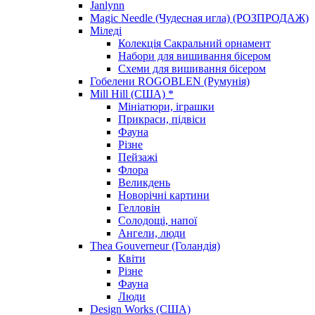
Janlynn
Magic Needle (Чудесная игла) (РОЗПРОДАЖ)
Міледі
Колекція Сакральний орнамент
Набори для вишивання бісером
Схеми для вишивання бісером
Гобелени ROGOBLEN (Румунія)
Mill Hill (США) *
Мініатюри, іграшки
Прикраси, підвіси
Фауна
Різне
Пейзажі
Флора
Великдень
Новорічні картини
Гелловін
Солодощі, напої
Ангели, люди
Thea Gouverneur (Голандія)
Квіти
Різне
Фауна
Люди
Design Works (США)