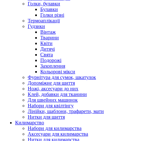
Голки, булавки
Булавки
Голки різні
Термоаплікації
Гудзики
Вінтаж
Тварини
Квіти
Дитячі
Свята
Подорожі
Захоплення
Кольорові мікси
Фурнітура для сумок, шкатулок
Допоміжне для шиття
Ножі, аксесуари до них
Клей, добавки для тканини
Для швейних машинок
Набори для квілтінгу
Лінійки, шаблони, трафарети, мати
Нитки для шиття
Килимарство
Набори для килимарства
Аксесуари для килимарства
Нитки для килимарства