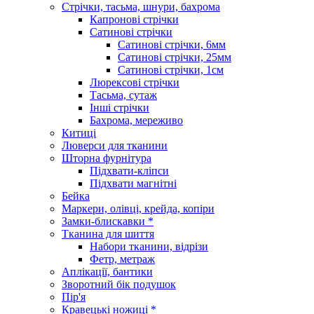
Стрічки, тасьма, шнури, бахрома
Капронові стрічки
Сатинові стрічки
Сатинові стрічки, 6мм
Сатинові стрічки, 25мм
Сатинові стрічки, 1см
Люрексові стрічки
Тасьма, сутаж
Інші стрічки
Бахрома, мереживо
Китиці
Люверси для тканини
Шторна фурнітура
Підхвати-кліпси
Підхвати магнітні
Бейка
Маркери, олівці, крейда, копіри
Замки-блискавки *
Тканина для шиття
Набори тканини, відрізи
Фетр, метраж
Аплікації, бантики
Зворотний бік подушок
Пір'я
Кравецькі ножиці *