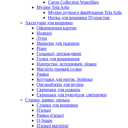
Caron Collection Waterlilies
Муліне Tela Artis
Муліне ручного фарбування Tela Artis
Нитка для вишивки Пухнастик
Аксесуари для вишивки
Оформлення картин
Ножиці
Лупи
Маркери для тканини
Різне
Гольниці, нитковдівачі
Голки для вишивання
Наперстки, вспорювачі, різаки
Магніти-тримачі голки
Рамки
Котушки для ниток, бобінки
Органайзери для муліне
Скриньки для ножиць
Скриньки для рукоділля, смітнички
Станки, рамки, пяльца
Станки для вишивки
П'яльці
Рамки-п'яльці
Q-Snaps
П'яльці магнітні