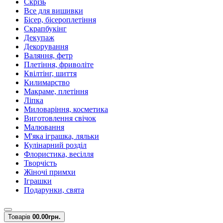
Скрізь
Все для вишивки
Бісер, бісероплетіння
Скрапбукінг
Декупаж
Декорування
Валяння, фетр
Плетіння, фриволіте
Квілтінг, шиття
Килимарство
Макраме, плетіння
Ліпка
Миловаріння, косметика
Виготовлення свічок
Малювання
М'яка іграшка, ляльки
Кулінарний розділ
Флористика, весілля
Творчість
Жіночі примхи
Іграшки
Подарунки, свята
Товарів
0
0.00грн.