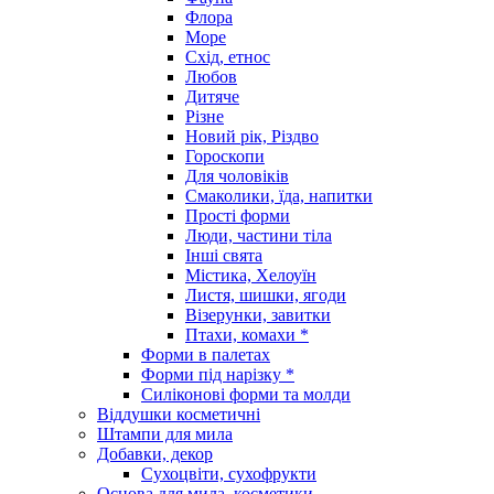
Флора
Море
Схід, етнос
Любов
Дитяче
Різне
Новий рік, Різдво
Гороскопи
Для чоловіків
Смаколики, їда, напитки
Прості форми
Люди, частини тіла
Інші свята
Містика, Хелоуїн
Листя, шишки, ягоди
Візерунки, завитки
Птахи, комахи *
Форми в палетах
Форми під нарізку *
Силіконові форми та молди
Віддушки косметичні
Штампи для мила
Добавки, декор
Сухоцвіти, сухофрукти
Основа для мила, косметики