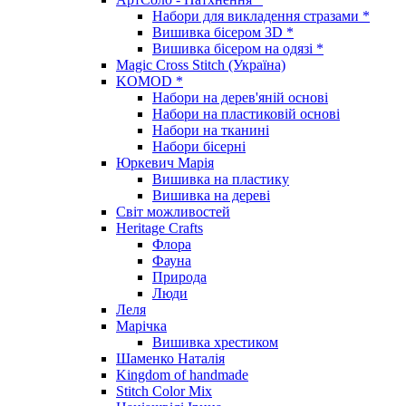
Набори для викладення стразами *
Вишивка бісером 3D *
Вишивка бісером на одязі *
Magic Cross Stitch (Україна)
KOMOD *
Набори на дерев'яній основі
Набори на пластиковій основі
Набори на тканині
Набори бісерні
Юркевич Марія
Вишивка на пластику
Вишивка на дереві
Світ можливостей
Heritage Crafts
Флора
Фауна
Природа
Люди
Леля
Марічка
Вишивка хрестиком
Шаменко Наталія
Kingdom of handmade
Stitch Color Mix