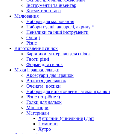
Інструменти та інвентар
Косметична тара
Малювання
Набори для малювання
Набори гуаші, акварелі, акрилу *
Пензлики та інші інструменти
Олівці
Різне
Виготовлення свічок
Барвники, матеріали для свічок
Гноти різні
Форми для свічок
М'яка іграшка, ляльки
Аксесуари для іграшок
Волосся для ляльок
Оченята, носики
Набори для виготовлення м'якої іграшки
Різне потрібне :)
Голки для ляльок
Мініатюри
Материали
Хутряний (синельний) дріт
Помпони
Хутро