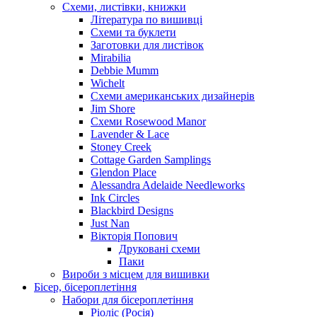
Схеми, листівки, книжки
Література по вишивці
Схеми та буклети
Заготовки для листівок
Mirabilia
Debbie Mumm
Wichelt
Схеми американських дизайнерів
Jim Shore
Cхеми Rosewood Manor
Lavender & Lace
Stoney Creek
Cottage Garden Samplings
Glendon Place
Alessandra Adelaide Needleworks
Ink Circles
Blackbird Designs
Just Nan
Вікторія Попович
Друковані схеми
Паки
Вироби з місцем для вишивки
Бісер, бісероплетіння
Набори для бісероплетіння
Ріоліс (Росія)