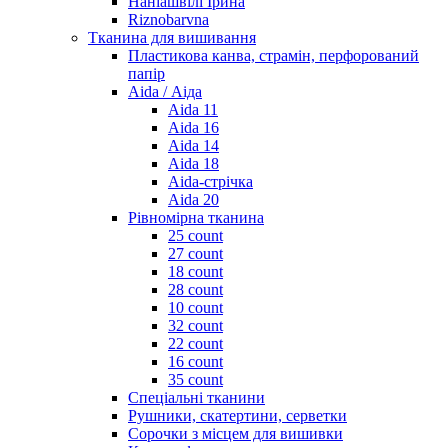
Наніашвілі Ірина
Riznobarvna
Тканина для вишивання
Пластикова канва, страмін, перфорований
папір
Aida / Аіда
Aida 11
Aida 16
Aida 14
Aida 18
Aida-стрічка
Aida 20
Рівномірна тканина
25 count
27 count
18 count
28 count
10 count
32 count
22 count
16 count
35 count
Спеціальні тканини
Рушники, скатертини, серветки
Сорочки з місцем для вишивки