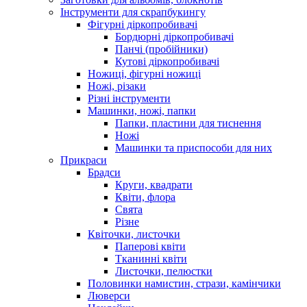
Інструменти для скрапбукингу
Фігурні діркопробивачі
Бордюрні діркопробивачі
Панчі (пробійники)
Кутові діркопробивачі
Ножиці, фігурні ножиці
Ножі, різаки
Різні інструменти
Машинки, ножі, папки
Папки, пластини для тиснення
Ножі
Машинки та приспособи для них
Прикраси
Брадси
Круги, квадрати
Квіти, флора
Свята
Різне
Квіточки, листочки
Паперові квіти
Тканинні квіти
Листочки, пелюстки
Половинки намистин, стрази, камінчики
Люверси