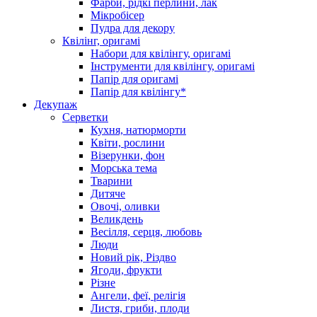
Фарби, рідкі перлини, лак
Мікробісер
Пудра для декору
Квілінг, оригамі
Набори для квілінгу, оригамі
Інструменти для квілінгу, оригамі
Папір для оригамі
Папір для квілінгу*
Декупаж
Серветки
Кухня, натюрморти
Квіти, рослини
Візерунки, фон
Морська тема
Тварини
Дитяче
Овочі, оливки
Великдень
Весілля, серця, любовь
Люди
Новий рік, Різдво
Ягоди, фрукти
Різне
Ангели, феї, релігія
Листя, гриби, плоди