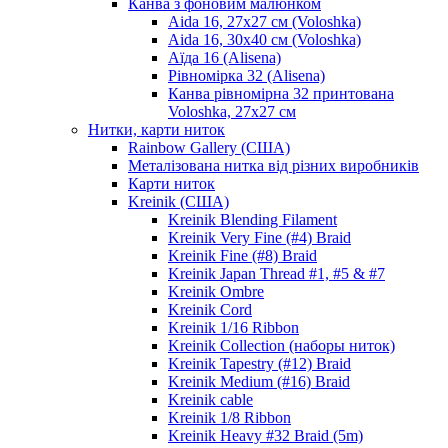
Канва з фоновим малюнком
Aida 16, 27х27 см (Voloshka)
Aida 16, 30х40 см (Voloshka)
Аїда 16 (Alisena)
Рівномірка 32 (Alisena)
Канва рівномірна 32 принтована
Voloshka, 27х27 см
Нитки, карти ниток
Rainbow Gallery (США)
Металізована нитка від різних виробників
Карти ниток
Kreinik (США)
Kreinik Blending Filament
Kreinik Very Fine (#4) Braid
Kreinik Fine (#8) Braid
Kreinik Japan Thread #1, #5 & #7
Kreinik Ombre
Kreinik Cord
Kreinik 1/16 Ribbon
Kreinik Collection (наборы ниток)
Kreinik Tapestry (#12) Braid
Kreinik Medium (#16) Braid
Kreinik cable
Kreinik 1/8 Ribbon
Kreinik Heavy #32 Braid (5m)