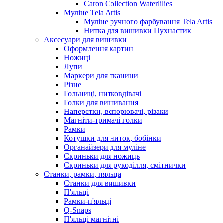
Caron Collection Waterlilies
Муліне Tela Artis
Муліне ручного фарбування Tela Artis
Нитка для вишивки Пухнастик
Аксесуари для вишивки
Оформлення картин
Ножиці
Лупи
Маркери для тканини
Різне
Гольниці, нитковдівачі
Голки для вишивання
Наперстки, вспорювачі, різаки
Магніти-тримачі голки
Рамки
Котушки для ниток, бобінки
Органайзери для муліне
Скриньки для ножиць
Скриньки для рукоділля, смітнички
Станки, рамки, пяльца
Станки для вишивки
П'яльці
Рамки-п'яльці
Q-Snaps
П'яльці магнітні