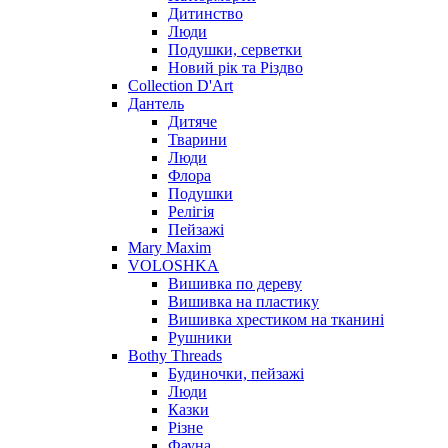
Дитинство
Люди
Подушки, серветки
Новий рік та Різдво
Collection D'Art
Дантель
Дитяче
Тварини
Люди
Флора
Подушки
Релігія
Пейзажі
Mary Maxim
VOLOSHKA
Вишивка по дереву
Вишивка на пластику
Вишивка хрестиком на тканині
Рушники
Bothy Threads
Будиночки, пейзажі
Люди
Казки
Різне
Фауна