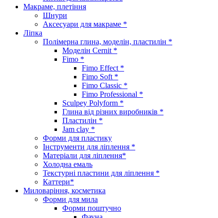
Макраме, плетіння
Шнури
Аксесуари для макраме *
Ліпка
Полімерна глина, моделін, пластилін *
Моделін Cernit *
Fimo *
Fimo Effect *
Fimo Soft *
Fimo Classic *
Fimo Professional *
Sculpey Polyform *
Глина від різних виробників *
Пластилін *
Jam clay *
Форми для пластику
Інструменти для ліплення *
Матеріали для ліплення*
Холодна емаль
Текстурні пластини для ліплення *
Каттери*
Миловаріння, косметика
Форми для мила
Форми поштучно
Фауна