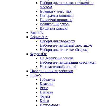
Набори для вишивки нитками та
бісером
Іграшки у пластику
Панорамна вишивка
Новорічні прикраси
Великодній декор
Вишивка гладдю
Butterfly
Абрис-Арт
Набори для творчості
Набори для вишивки хрестиком
Набори для вишивки бісером
ФрузелОк
На дерев'яній основі
Набори для вишивання хрестиком
На пластиковій основі
Набори інших виробників
Luca-S
Гобелени
Класика
Різне
Пейзажі
Фауна
Квіти
Натюрморти