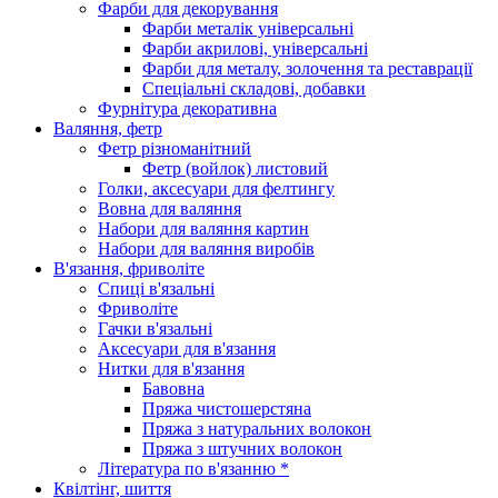
Фарби для декорування
Фарби металік універсальні
Фарби акрилові, універсальні
Фарби для металу, золочення та реставрації
Спеціальні складові, добавки
Фурнітура декоративна
Валяння, фетр
Фетр різноманітний
Фетр (войлок) листовий
Голки, аксесуари для фелтингу
Вовна для валяння
Набори для валяння картин
Набори для валяння виробів
В'язання, фриволіте
Спиці в'язальні
Фриволіте
Гачки в'язальні
Аксесуари для в'язання
Нитки для в'язання
Бавовна
Пряжа чистошерстяна
Пряжа з натуральних волокон
Пряжа з штучних волокон
Література по в'язанню *
Квілтінг, шиття