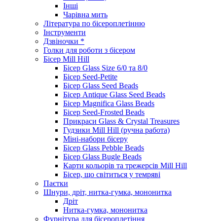
Інші
Чарівна мить
Література по бісероплетінню
Інструменти
Дзвіночки *
Голки для роботи з бісером
Бісер Mill Hill
Бісер Glass Size 6/0 та 8/0
Бісер Seed-Petite
Бісер Glass Seed Beads
Бісер Antique Glass Seed Beads
Бісер Magnifica Glass Beads
Бісер Seed-Frosted Beads
Прикраси Glass & Crystal Treasures
Гудзики Mill Hill (ручна работа)
Міні-набори бісеру
Бісер Glass Pebble Beads
Бісер Glass Bugle Beads
Карти кольорів та трежерсів Mill Hill
Бісер, що світиться у темряві
Паєтки
Шнури, дріт, нитка-гумка, мононитка
Дріт
Нитка-гумка, мононитка
Фурнітура для бісероплетіння