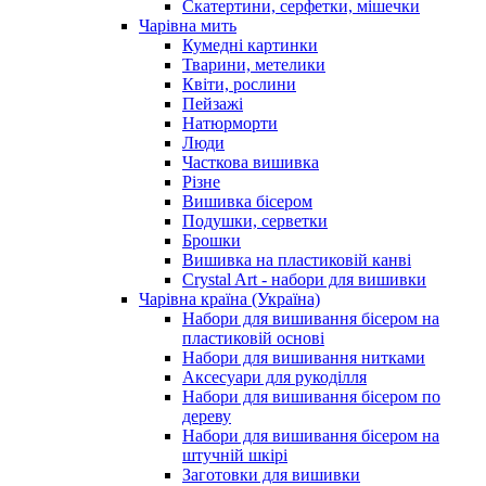
Скатертини, серфетки, мішечки
Чарiвна мить
Кумедні картинки
Тварини, метелики
Квіти, рослини
Пейзажі
Натюрморти
Люди
Часткова вишивка
Різне
Вишивка бісером
Подушки, серветки
Брошки
Вишивка на пластиковій канві
Crystal Art - набори для вишивки
Чарівна країна (Україна)
Набори для вишивання бісером на
пластиковій основі
Набори для вишивання нитками
Аксесуари для рукоділля
Набори для вишивання бісером по
дереву
Набори для вишивання бісером на
штучній шкірі
Заготовки для вишивки