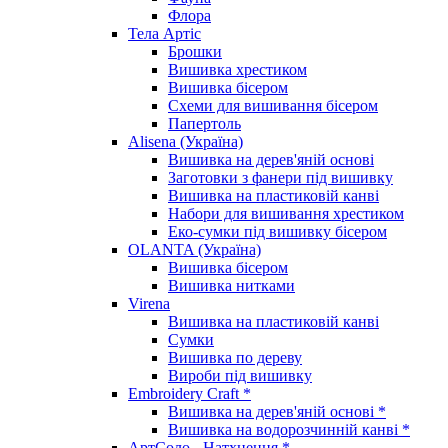
Флора
Тела Артіс
Брошки
Вишивка хрестиком
Вишивка бісером
Схеми для вишивання бісером
Папертоль
Alisena (Україна)
Вишивка на дерев'яній основі
Заготовки з фанери під вишивку
Вишивка на пластиковій канві
Набори для вишивання хрестиком
Еко-сумки під вишивку бісером
OLANTA (Україна)
Вишивка бісером
Вишивка нитками
Virena
Вишивка на пластиковій канві
Сумки
Вишивка по дереву
Вироби під вишивку
Embroidery Craft *
Вишивка на дерев'яній основі *
Вишивка на водорозчинній канві *
АртСоло - Натхнення *