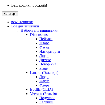
Ваш кошик порожній!
Категорії
new
Новинки
Все для вишивки
Набори для вишивання
Dimensions
Пейзажі
Флора
Фауна
Натюрморти
Люди
Дитяче
Новорічне
Різне
Lanarte (Голандія)
Люди
Фауна
Флора
Bucilla (США)
Vervaco (Бельгія)
Подушки
Картини