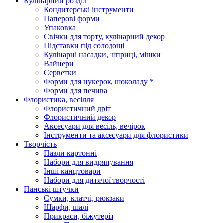
Кулінарний розділ
Кондитерські інструменти
Паперові форми
Упаковка
Свічки для торту, кулінарний декор
Підставки під солодощі
Кулінарні насадки, шприці, мішки
Вайнери
Серветки
Форми для цукерок, шоколаду *
Форми для печива
Флористика, весілля
Флористичний дріт
Флористичний декор
Аксесуари для весіль, вечірок
Інструменти та аксесуари для флористики
Творчість
Пазли картонні
Набори для видряпування
Інші канцтовари
Набори для дитячої творчості
Панські штучки
Сумки, клатчі, рюкзаки
Шарфи, шалі
Прикраси, біжутерія