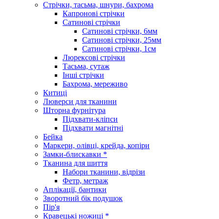
Стрічки, тасьма, шнури, бахрома
Капронові стрічки
Сатинові стрічки
Сатинові стрічки, 6мм
Сатинові стрічки, 25мм
Сатинові стрічки, 1см
Люрексові стрічки
Тасьма, сутаж
Інші стрічки
Бахрома, мереживо
Китиці
Люверси для тканини
Шторна фурнітура
Підхвати-кліпси
Підхвати магнітні
Бейка
Маркери, олівці, крейда, копіри
Замки-блискавки *
Тканина для шиття
Набори тканини, відрізи
Фетр, метраж
Аплікації, бантики
Зворотний бік подушок
Пір'я
Кравецькі ножиці *