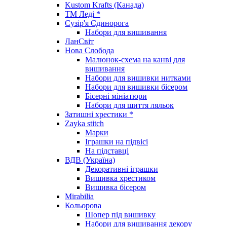
Kustom Krafts (Канада)
ТМ Леді *
Сузір'я Єдинорога
Набори для вишивання
ЛанСвіт
Нова Слобода
Малюнок-схема на канві для
вишивання
Набори для вишивки нитками
Набори для вишивки бісером
Бісерні мініатюри
Набори для шиття ляльок
Затишні хрестики *
Zayka stitch
Марки
Іграшки на підвісі
На підставці
ВДВ (Україна)
Декоративні іграшки
Вишивка хрестиком
Вишивка бісером
Mirabilia
Кольорова
Шопер під вишивку
Набори для вишивання декору