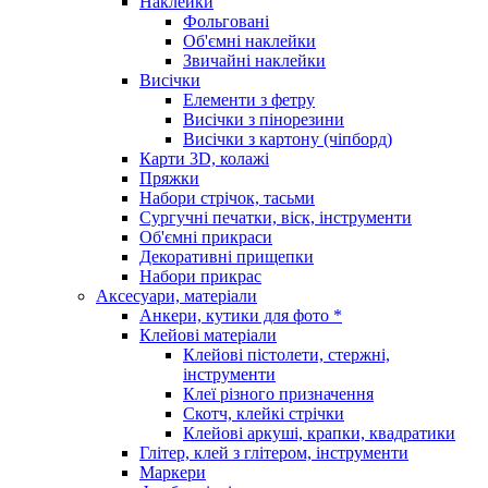
Наклейки
Фольговані
Об'ємні наклейки
Звичайні наклейки
Висічки
Елементи з фетру
Висічки з пінорезини
Висічки з картону (чіпборд)
Карти 3D, колажі
Пряжки
Набори стрічок, тасьми
Сургучні печатки, віск, інструменти
Об'ємні прикраси
Декоративні прищепки
Набори прикрас
Аксесуари, матеріали
Анкери, кутики для фото *
Клейові матеріали
Клейові пістолети, стержні,
інструменти
Клеї різного призначення
Скотч, клейкі стрічки
Клейові аркуші, крапки, квадратики
Глітер, клей з глітером, інструменти
Маркери