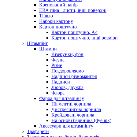
Крепований папір
ЕВА піна - листи, інші поверхні
Тішью
Набори картону
Картон поштучно
Картон поштучно, А4
Картон поштучно, інші розміри
Штампінг
Штампи
Візерунки, фон
Фауна
Різне
Поздоровляємо
Надписи різноманітні
Надписи
Любов, дружба
Флора
Фарба для штампінгу
Пігментні чорнила
Дистресингові чорнила
Крейдовані чорнила
На основі барвника (dye ink)
Аксесуари для штампінгу
Трафарети
Заготовки для альбомів, блокнотів