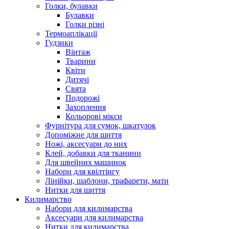
Голки, булавки
Булавки
Голки різні
Термоаплікації
Гудзики
Вінтаж
Тварини
Квіти
Дитячі
Свята
Подорожі
Захоплення
Кольорові мікси
Фурнітура для сумок, шкатулок
Допоміжне для шиття
Ножі, аксесуари до них
Клей, добавки для тканини
Для швейних машинок
Набори для квілтінгу
Лінійки, шаблони, трафарети, мати
Нитки для шиття
Килимарство
Набори для килимарства
Аксесуари для килимарства
Нитки для килимарства