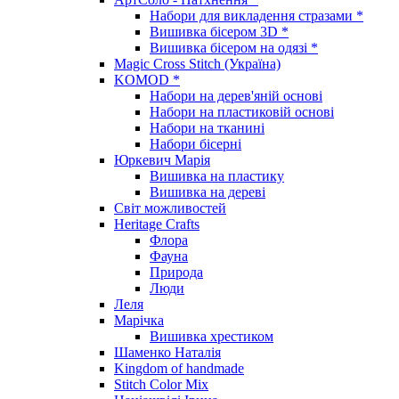
Набори для викладення стразами *
Вишивка бісером 3D *
Вишивка бісером на одязі *
Magic Cross Stitch (Україна)
KOMOD *
Набори на дерев'яній основі
Набори на пластиковій основі
Набори на тканині
Набори бісерні
Юркевич Марія
Вишивка на пластику
Вишивка на дереві
Світ можливостей
Heritage Crafts
Флора
Фауна
Природа
Люди
Леля
Марічка
Вишивка хрестиком
Шаменко Наталія
Kingdom of handmade
Stitch Color Mix