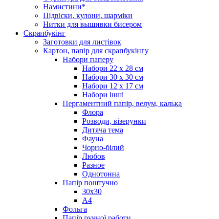
Намистини*
Підвіски, кулони, шарміки
Нитки для вышивки бисером
Скрапбукінг
Заготовки для листівок
Картон, папір для скрапбукінгу
Набори паперу
Набори 22 х 28 см
Набори 30 х 30 см
Набори 12 х 17 см
Набори інші
Пергаментний папір, велум, калька
Флора
Розводи, візерунки
Дитяча тема
Фауна
Чорно-білий
Любов
Разное
Однотонна
Папір поштучно
30х30
А4
Фольга
Папір ручної работи