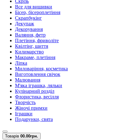
Скрізь
Все для вишивки
Бісер, бісероплетіння
Скрапбукінг
Декупаж
Декорування
Валяння, фетр
Плетіння, фриволіте
Квілтінг, шиття
Килимарство
Макраме, плетіння
Ліпка
Миловаріння, косметика
Виготовлення свічок
Малювання
М'яка іграшка, ляльки
Кулінарний розділ
Флористика, весілля
Творчість
Жіночі примхи
Іграшки
Подарунки, свята
Товарів
0
0.00грн.