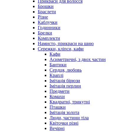
Прикраси для волосся
Брошки
Браслети
Різне
Каблучки
Годинники
Брелки
Комплекти
Намисто, прикраси на шию
Сережки, кліпси, кафи
Кафи
Асиметричні, з двох частин
Бантики
Сердця, любовь
Краплі
Імітація бірюзи
Імітація перлин
Предмети
Комахи
Квадратні, трикутні
Пташки
Імітація золота
Люди, частини тіла
Квіточки різні
Вечірні