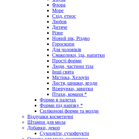
Флора
Море
Схід, етнос
Любов
Дитяче
Різне
Новий рік, Різдво
Гороскопи
Для чоловіків
Смаколики, їда, напитки
Прості форми
Люди, частини тіла
Інші свята
Містика, Хелоуїн
Листя, шишки, ягоди
Візерунки, завитки
Птахи, комахи *
Форми в палетах
Форми під нарізку *
Силіконові форми та молди
Віддушки косметичні
Штампи для мила
Добавки, декор
Сухоцвіти, сухофрукти
Основа для мила, косметики