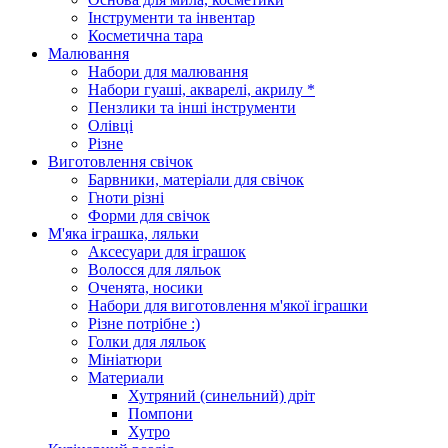
Інструменти та інвентар
Косметична тара
Малювання
Набори для малювання
Набори гуаші, акварелі, акрилу *
Пензлики та інші інструменти
Олівці
Різне
Виготовлення свічок
Барвники, матеріали для свічок
Гноти різні
Форми для свічок
М'яка іграшка, ляльки
Аксесуари для іграшок
Волосся для ляльок
Оченята, носики
Набори для виготовлення м'якої іграшки
Різне потрібне :)
Голки для ляльок
Мініатюри
Материали
Хутряний (синельний) дріт
Помпони
Хутро