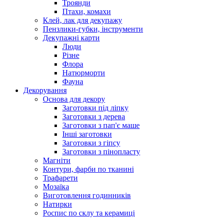
Троянди
Птахи, комахи
Клей, лак для декупажу
Пензлики-губки, інструменти
Декупажні карти
Люди
Різне
Флора
Натюрморти
Фауна
Декорування
Основа для декору
Заготовки під ліпку
Заготовки з дерева
Заготовки з пап'є маше
Інші заготовки
Заготовки з гіпсу
Заготовки з пінопласту
Магніти
Контури, фарби по тканині
Трафарети
Мозаїка
Виготовлення годинників
Натирки
Роспис по склу та керамиці