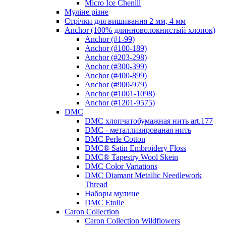
Micro Ice Chenill
Муліне різне
Стрічки для вишивання 2 мм, 4 мм
Anchor (100% длинноволокнистый хлопок)
Anchor (#1-99)
Anchor (#100-189)
Anchor (#203-298)
Anchor (#300-399)
Anchor (#400-899)
Anchor (#900-979)
Anchor (#1001-1098)
Anchor (#1201-9575)
DMC
DMC хлопчатобумажная нить art.177
DMC - металлизированая нить
DMC Perle Cotton
DMC® Satin Embroidery Floss
DMC® Tapestry Wool Skein
DMC Color Variations
DMC Diamant Metallic Needlework
Thread
Наборы мулине
DMC Etoile
Caron Collection
Caron Collection Wildflowers