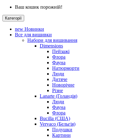
Ваш кошик порожній!
Категорії
new
Новинки
Все для вишивки
Набори для вишивання
Dimensions
Пейзажі
Флора
Фауна
Натюрморти
Люди
Дитяче
Новорічне
Різне
Lanarte (Голандія)
Люди
Фауна
Флора
Bucilla (США)
Vervaco (Бельгія)
Подушки
Картини