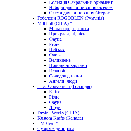
Колекція Сакральний орнамент
Набори для вишивання бісером
Схеми для вишивання бісером
Гобелени ROGOBLEN (Румунія)
Mill Hill (США) *
Мініатюри, іграшки
Прикраси, підвіси
Фауна
Різне
Пейзажі
Флора
Великдень
Новорічні картини
Гелловін
Солодощі, напої
Ангели, люди
Thea Gouverneur (Голандія)
Квіти
Різне
Фауна
Люди
Design Works (США)
Kustom Krafts (Канада)
ТМ Леді *
Сузір'я Єдинорога