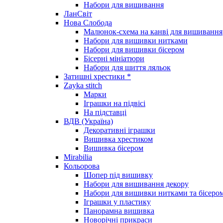
Набори для вишивання
ЛанСвіт
Нова Слобода
Малюнок-схема на канві для вишивання
Набори для вишивки нитками
Набори для вишивки бісером
Бісерні мініатюри
Набори для шиття ляльок
Затишні хрестики *
Zayka stitch
Марки
Іграшки на підвісі
На підставці
ВДВ (Україна)
Декоративні іграшки
Вишивка хрестиком
Вишивка бісером
Mirabilia
Кольорова
Шопер під вишивку
Набори для вишивання декору
Набори для вишивки нитками та бісеро
Іграшки у пластику
Панорамна вишивка
Новорічні прикраси