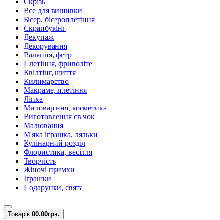
Скрізь
Все для вишивки
Бісер, бісероплетіння
Скрапбукінг
Декупаж
Декорування
Валяння, фетр
Плетіння, фриволіте
Квілтінг, шиття
Килимарство
Макраме, плетіння
Ліпка
Миловаріння, косметика
Виготовлення свічок
Малювання
М'яка іграшка, ляльки
Кулінарний розділ
Флористика, весілля
Творчість
Жіночі примхи
Іграшки
Подарунки, свята
Товарів
0
0.00грн.