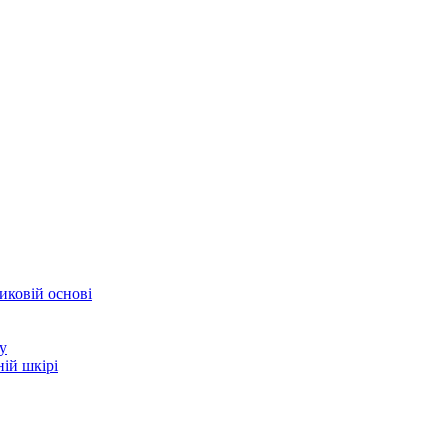
иковій основі
у
ій шкірі