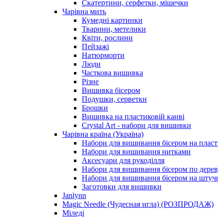
Скатертини, серфетки, мішечки
Чарiвна мить
Кумедні картинки
Тварини, метелики
Квіти, рослини
Пейзажі
Натюрморти
Люди
Часткова вишивка
Різне
Вишивка бісером
Подушки, серветки
Брошки
Вишивка на пластиковій канві
Crystal Art - набори для вишивки
Чарівна країна (Україна)
Набори для вишивання бісером на пласт
Набори для вишивання нитками
Аксесуари для рукоділля
Набори для вишивання бісером по дерев
Набори для вишивання бісером на штучн
Заготовки для вишивки
Janlynn
Magic Needle (Чудесная игла) (РОЗПРОДАЖ)
Міледі