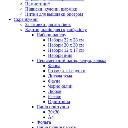
Намистини*
Підвіски, кулони, шарміки
Нитки для вышивки бисером
Скрапбукінг
Заготовки для листівок
Картон, папір для скрапбукінгу
Набори паперу
Набори 22 х 28 см
Набори 30 х 30 см
Набори 12 х 17 см
Набори інші
Пергаментний папір, велум, калька
Флора
Розводи, візерунки
Дитяча тема
Фауна
Чорно-білий
Любов
Разное
Однотонна
Папір поштучно
30х30
А4
Фольга
Папір ручної работи