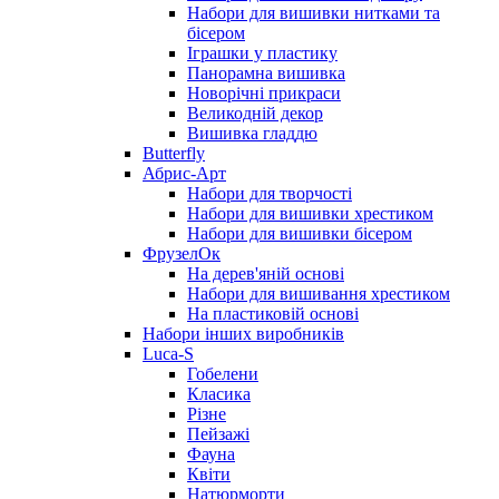
Набори для вишивки нитками та
бісером
Іграшки у пластику
Панорамна вишивка
Новорічні прикраси
Великодній декор
Вишивка гладдю
Butterfly
Абрис-Арт
Набори для творчості
Набори для вишивки хрестиком
Набори для вишивки бісером
ФрузелОк
На дерев'яній основі
Набори для вишивання хрестиком
На пластиковій основі
Набори інших виробників
Luca-S
Гобелени
Класика
Різне
Пейзажі
Фауна
Квіти
Натюрморти