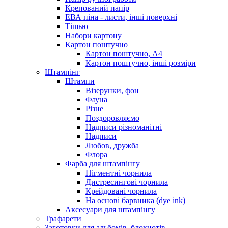
Крепований папір
ЕВА піна - листи, інші поверхні
Тішью
Набори картону
Картон поштучно
Картон поштучно, А4
Картон поштучно, інші розміри
Штампінг
Штампи
Візерунки, фон
Фауна
Різне
Поздоровляємо
Надписи різноманітні
Надписи
Любов, дружба
Флора
Фарба для штампінгу
Пігментні чорнила
Дистресингові чорнила
Крейдовані чорнила
На основі барвника (dye ink)
Аксесуари для штампінгу
Трафарети
Заготовки для альбомів, блокнотів