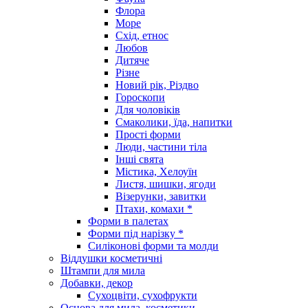
Флора
Море
Схід, етнос
Любов
Дитяче
Різне
Новий рік, Різдво
Гороскопи
Для чоловіків
Смаколики, їда, напитки
Прості форми
Люди, частини тіла
Інші свята
Містика, Хелоуїн
Листя, шишки, ягоди
Візерунки, завитки
Птахи, комахи *
Форми в палетах
Форми під нарізку *
Силіконові форми та молди
Віддушки косметичні
Штампи для мила
Добавки, декор
Сухоцвіти, сухофрукти
Основа для мила, косметики