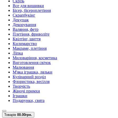
Скрізь
Все для вишивки
Бісер, бісероплетіння
Скрапбукінг
Декупаж
Декорування
Валяння, фетр
Плетіння, фриволіте
Квілтінг, шиття
Килимарство
Макраме, плетіння
Ліпка
Миловаріння, косметика
Виготовлення свічок
Малювання
М'яка іграшка, ляльки
Кулінарний розділ
Флористика, весілля
Творчість
Жіночі примхи
Іграшки
Подарунки, свята
Товарів
0
0.00грн.