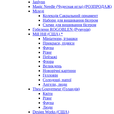
Janlynn
Magic Needle (Чудесная игла) (РОЗПРОДАЖ)
Міледі
Колекція Сакральний орнамент
Набори для вишивання бісером
Схеми для вишивання бісером
Гобелени ROGOBLEN (Румунія)
Mill Hill (США) *
Мініатюри, іграшки
Прикраси, підвіси
Фауна
Різне
Пейзажі
Флора
Великдень
Новорічні картини
Гелловін
Солодощі, напої
Ангели, люди
Thea Gouverneur (Голандія)
Квіти
Різне
Фауна
Люди
Design Works (США)