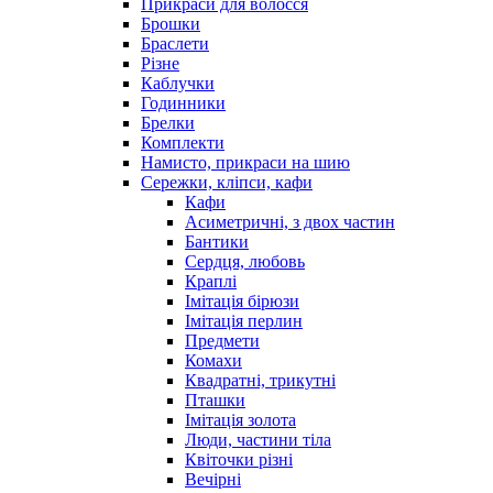
Прикраси для волосся
Брошки
Браслети
Різне
Каблучки
Годинники
Брелки
Комплекти
Намисто, прикраси на шию
Сережки, кліпси, кафи
Кафи
Асиметричні, з двох частин
Бантики
Сердця, любовь
Краплі
Імітація бірюзи
Імітація перлин
Предмети
Комахи
Квадратні, трикутні
Пташки
Імітація золота
Люди, частини тіла
Квіточки різні
Вечірні