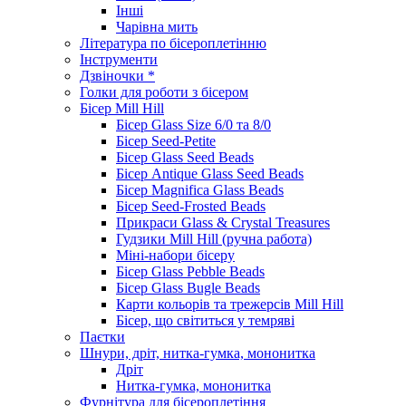
Інші
Чарівна мить
Література по бісероплетінню
Інструменти
Дзвіночки *
Голки для роботи з бісером
Бісер Mill Hill
Бісер Glass Size 6/0 та 8/0
Бісер Seed-Petite
Бісер Glass Seed Beads
Бісер Antique Glass Seed Beads
Бісер Magnifica Glass Beads
Бісер Seed-Frosted Beads
Прикраси Glass & Crystal Treasures
Гудзики Mill Hill (ручна работа)
Міні-набори бісеру
Бісер Glass Pebble Beads
Бісер Glass Bugle Beads
Карти кольорів та трежерсів Mill Hill
Бісер, що світиться у темряві
Паєтки
Шнури, дріт, нитка-гумка, мононитка
Дріт
Нитка-гумка, мононитка
Фурнітура для бісероплетіння