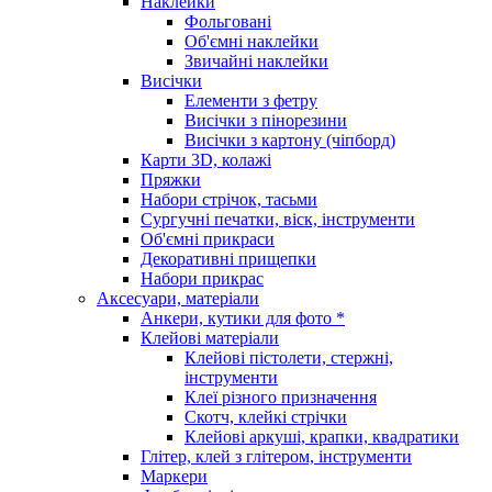
Наклейки
Фольговані
Об'ємні наклейки
Звичайні наклейки
Висічки
Елементи з фетру
Висічки з пінорезини
Висічки з картону (чіпборд)
Карти 3D, колажі
Пряжки
Набори стрічок, тасьми
Сургучні печатки, віск, інструменти
Об'ємні прикраси
Декоративні прищепки
Набори прикрас
Аксесуари, матеріали
Анкери, кутики для фото *
Клейові матеріали
Клейові пістолети, стержні,
інструменти
Клеї різного призначення
Скотч, клейкі стрічки
Клейові аркуші, крапки, квадратики
Глітер, клей з глітером, інструменти
Маркери