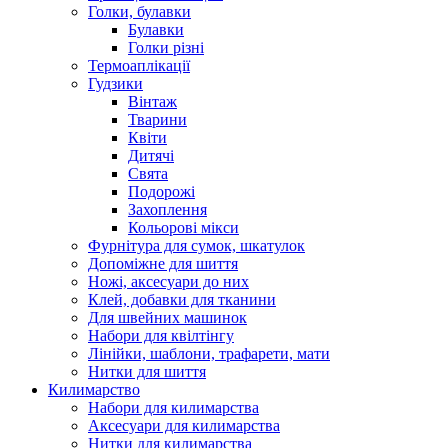
Голки, булавки
Булавки
Голки різні
Термоаплікації
Гудзики
Вінтаж
Тварини
Квіти
Дитячі
Свята
Подорожі
Захоплення
Кольорові мікси
Фурнітура для сумок, шкатулок
Допоміжне для шиття
Ножі, аксесуари до них
Клей, добавки для тканини
Для швейних машинок
Набори для квілтінгу
Лінійки, шаблони, трафарети, мати
Нитки для шиття
Килимарство
Набори для килимарства
Аксесуари для килимарства
Нитки для килимарства