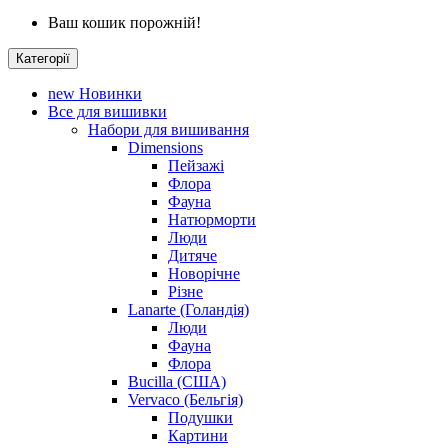
Ваш кошик порожній!
Категорії
new
Новинки
Все для вишивки
Набори для вишивання
Dimensions
Пейзажі
Флора
Фауна
Натюрморти
Люди
Дитяче
Новорічне
Різне
Lanarte (Голандія)
Люди
Фауна
Флора
Bucilla (США)
Vervaco (Бельгія)
Подушки
Картини