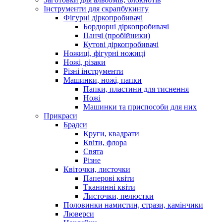
Інструменти для скрапбукингу
Фігурні діркопробивачі
Бордюрні діркопробивачі
Панчі (пробійники)
Кутові діркопробивачі
Ножиці, фігурні ножиці
Ножі, різаки
Різні інструменти
Машинки, ножі, папки
Папки, пластини для тиснення
Ножі
Машинки та приспособи для них
Прикраси
Брадси
Круги, квадрати
Квіти, флора
Свята
Різне
Квіточки, листочки
Паперові квіти
Тканинні квіти
Листочки, пелюстки
Половинки намистин, стрази, камінчики
Люверси