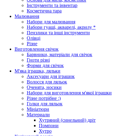
Інструменти та інвентар
Косметична тара
Малювання
Набори для малювання
Набори гуаші, акварелі, акрилу *
Пензлики та інші інструменти
Олівці
Різне
Виготовлення свічок
Барвники, матеріали для свічок
Гноти різні
Форми для свічок
М'яка іграшка, ляльки
Аксесуари для іграшок
Волосся для ляльок
Оченята, носики
Набори для виготовлення м'якої іграшки
Різне потрібне :)
Голки для ляльок
Мініатюри
Материали
Хутряний (синельний) дріт
Помпони
Хутро