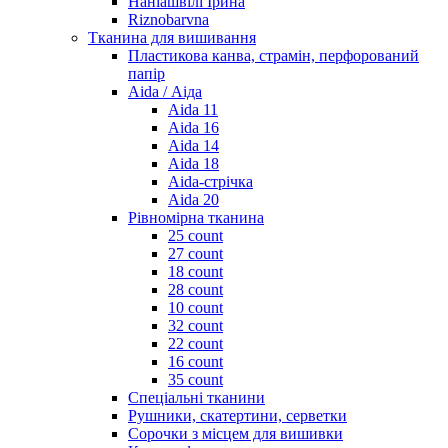
Наніашвілі Ірина
Riznobarvna
Тканина для вишивання
Пластикова канва, страмін, перфорований
папір
Aida / Аіда
Aida 11
Aida 16
Aida 14
Aida 18
Aida-стрічка
Aida 20
Рівномірна тканина
25 count
27 count
18 count
28 count
10 count
32 count
22 count
16 count
35 count
Спеціальні тканини
Рушники, скатертини, серветки
Сорочки з місцем для вишивки