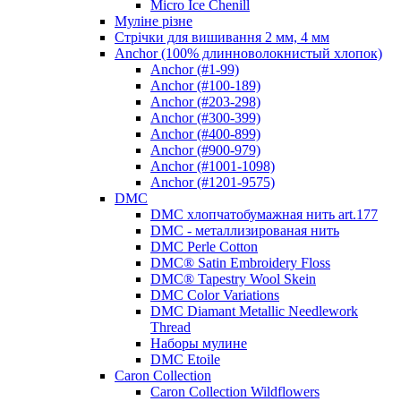
Micro Ice Chenill
Муліне різне
Стрічки для вишивання 2 мм, 4 мм
Anchor (100% длинноволокнистый хлопок)
Anchor (#1-99)
Anchor (#100-189)
Anchor (#203-298)
Anchor (#300-399)
Anchor (#400-899)
Anchor (#900-979)
Anchor (#1001-1098)
Anchor (#1201-9575)
DMC
DMC хлопчатобумажная нить art.177
DMC - металлизированая нить
DMC Perle Cotton
DMC® Satin Embroidery Floss
DMC® Tapestry Wool Skein
DMC Color Variations
DMC Diamant Metallic Needlework
Thread
Наборы мулине
DMC Etoile
Caron Collection
Caron Collection Wildflowers