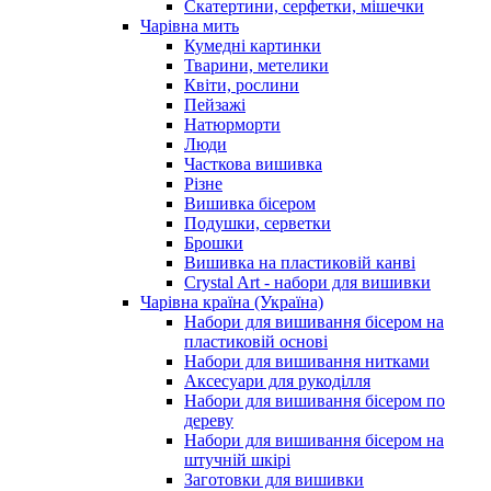
Скатертини, серфетки, мішечки
Чарiвна мить
Кумедні картинки
Тварини, метелики
Квіти, рослини
Пейзажі
Натюрморти
Люди
Часткова вишивка
Різне
Вишивка бісером
Подушки, серветки
Брошки
Вишивка на пластиковій канві
Crystal Art - набори для вишивки
Чарівна країна (Україна)
Набори для вишивання бісером на
пластиковій основі
Набори для вишивання нитками
Аксесуари для рукоділля
Набори для вишивання бісером по
дереву
Набори для вишивання бісером на
штучній шкірі
Заготовки для вишивки