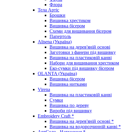
Флора
Тела Артіс
Брошки
Вишивка хрестиком
Вишивка бісером
Схеми для вишивання бісером
Папертоль
Alisena (Україна)
Вишивка на дерев'яній основі
Заготовки з фанери під вишивку
Вишивка на пластиковій канві
Набори для вишивання хрестиком
Еко-сумки під вишивку бісером
OLANTA (Україна)
Вишивка бісером
Вишивка нитками
Virena
Вишивка на пластиковій канві
Сумки
Вишивка по дереву
Вироби під вишивку
Embroidery Craft *
Вишивка на дерев'яній основі *
Вишивка на водорозчинній канві *
АртСоло - Натхнення *