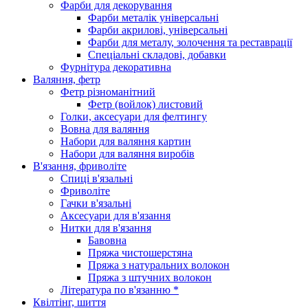
Фарби для декорування
Фарби металік універсальні
Фарби акрилові, універсальні
Фарби для металу, золочення та реставрації
Спеціальні складові, добавки
Фурнітура декоративна
Валяння, фетр
Фетр різноманітний
Фетр (войлок) листовий
Голки, аксесуари для фелтингу
Вовна для валяння
Набори для валяння картин
Набори для валяння виробів
В'язання, фриволіте
Спиці в'язальні
Фриволіте
Гачки в'язальні
Аксесуари для в'язання
Нитки для в'язання
Бавовна
Пряжа чистошерстяна
Пряжа з натуральних волокон
Пряжа з штучних волокон
Література по в'язанню *
Квілтінг, шиття