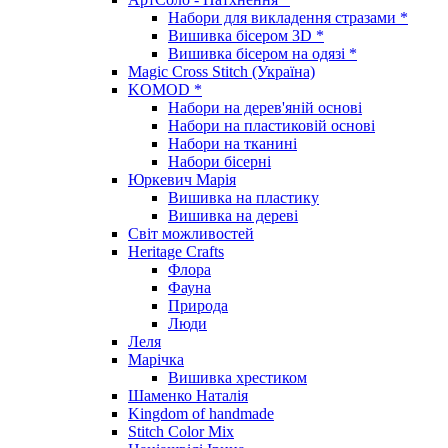
Набори для викладення стразами *
Вишивка бісером 3D *
Вишивка бісером на одязі *
Magic Cross Stitch (Україна)
KOMOD *
Набори на дерев'яній основі
Набори на пластиковій основі
Набори на тканині
Набори бісерні
Юркевич Марія
Вишивка на пластику
Вишивка на дереві
Світ можливостей
Heritage Crafts
Флора
Фауна
Природа
Люди
Леля
Марічка
Вишивка хрестиком
Шаменко Наталія
Kingdom of handmade
Stitch Color Mix