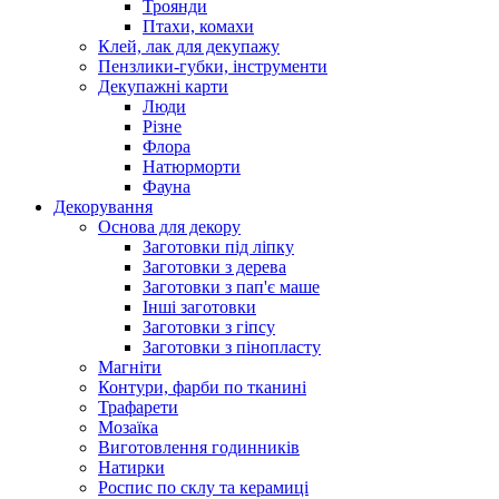
Троянди
Птахи, комахи
Клей, лак для декупажу
Пензлики-губки, інструменти
Декупажні карти
Люди
Різне
Флора
Натюрморти
Фауна
Декорування
Основа для декору
Заготовки під ліпку
Заготовки з дерева
Заготовки з пап'є маше
Інші заготовки
Заготовки з гіпсу
Заготовки з пінопласту
Магніти
Контури, фарби по тканині
Трафарети
Мозаїка
Виготовлення годинників
Натирки
Роспис по склу та керамиці