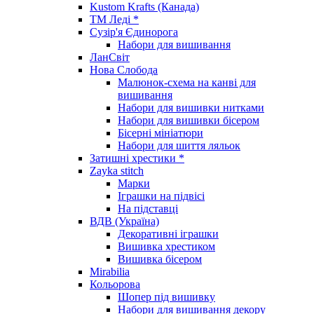
Kustom Krafts (Канада)
ТМ Леді *
Сузір'я Єдинорога
Набори для вишивання
ЛанСвіт
Нова Слобода
Малюнок-схема на канві для
вишивання
Набори для вишивки нитками
Набори для вишивки бісером
Бісерні мініатюри
Набори для шиття ляльок
Затишні хрестики *
Zayka stitch
Марки
Іграшки на підвісі
На підставці
ВДВ (Україна)
Декоративні іграшки
Вишивка хрестиком
Вишивка бісером
Mirabilia
Кольорова
Шопер під вишивку
Набори для вишивання декору