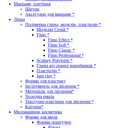
Макраме, плетіння
Шнури
Аксесуари для макраме *
Ліпка
Полімерна глина, моделін, пластилін *
Моделін Cernit *
Fimo *
Fimo Effect *
Fimo Soft *
Fimo Classic *
Fimo Professional *
Sculpey Polyform *
Глина від різних виробників *
Пластилін *
Jam clay *
Форми для пластику
Інструменти для ліплення *
Матеріали для ліплення*
Холодна емаль
Текстурні пластини для ліплення *
Каттери*
Миловаріння, косметика
Форми для мила
Форми поштучно
Фауна