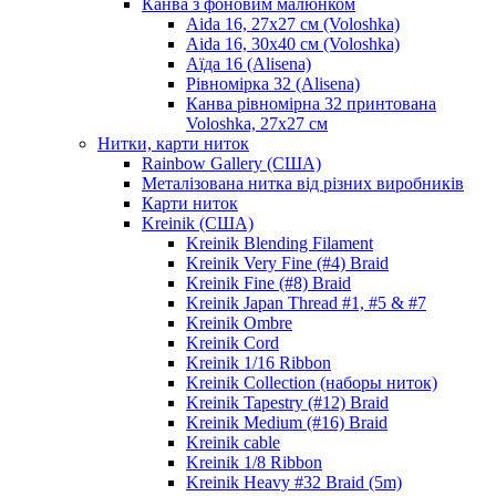
Канва з фоновим малюнком
Aida 16, 27х27 см (Voloshka)
Aida 16, 30х40 см (Voloshka)
Аїда 16 (Alisena)
Рівномірка 32 (Alisena)
Канва рівномірна 32 принтована
Voloshka, 27х27 см
Нитки, карти ниток
Rainbow Gallery (США)
Металізована нитка від різних виробників
Карти ниток
Kreinik (США)
Kreinik Blending Filament
Kreinik Very Fine (#4) Braid
Kreinik Fine (#8) Braid
Kreinik Japan Thread #1, #5 & #7
Kreinik Ombre
Kreinik Cord
Kreinik 1/16 Ribbon
Kreinik Collection (наборы ниток)
Kreinik Tapestry (#12) Braid
Kreinik Medium (#16) Braid
Kreinik cable
Kreinik 1/8 Ribbon
Kreinik Heavy #32 Braid (5m)