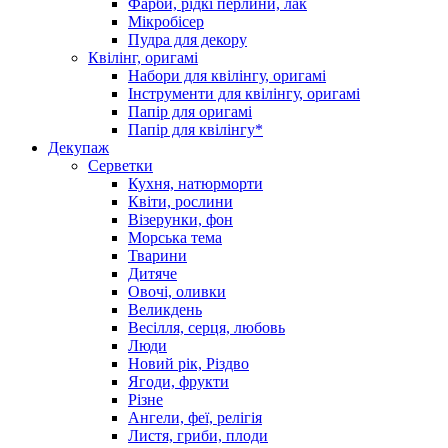
Фарби, рідкі перлини, лак
Мікробісер
Пудра для декору
Квілінг, оригамі
Набори для квілінгу, оригамі
Інструменти для квілінгу, оригамі
Папір для оригамі
Папір для квілінгу*
Декупаж
Серветки
Кухня, натюрморти
Квіти, рослини
Візерунки, фон
Морська тема
Тварини
Дитяче
Овочі, оливки
Великдень
Весілля, серця, любовь
Люди
Новий рік, Різдво
Ягоди, фрукти
Різне
Ангели, феї, релігія
Листя, гриби, плоди