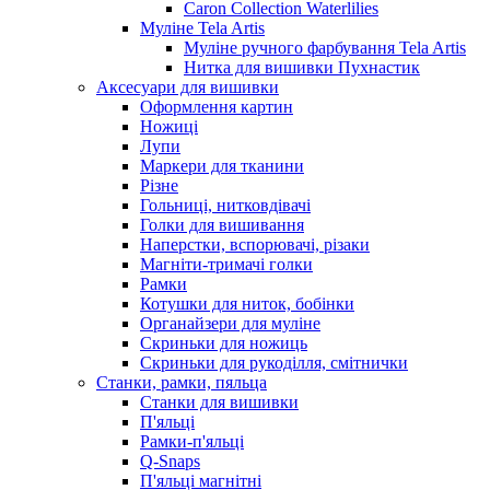
Caron Collection Waterlilies
Муліне Tela Artis
Муліне ручного фарбування Tela Artis
Нитка для вишивки Пухнастик
Аксесуари для вишивки
Оформлення картин
Ножиці
Лупи
Маркери для тканини
Різне
Гольниці, нитковдівачі
Голки для вишивання
Наперстки, вспорювачі, різаки
Магніти-тримачі голки
Рамки
Котушки для ниток, бобінки
Органайзери для муліне
Скриньки для ножиць
Скриньки для рукоділля, смітнички
Станки, рамки, пяльца
Станки для вишивки
П'яльці
Рамки-п'яльці
Q-Snaps
П'яльці магнітні