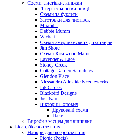
Схеми, листівки, книжки
Література по вишивці
Схеми та буклети
Заготовки для листівок
Mirabilia
Debbie Mumm
Wichelt
Схеми американських дизайнерів
Jim Shore
Cхеми Rosewood Manor
Lavender & Lace
Stoney Creek
Cottage Garden Samplings
Glendon Place
Alessandra Adelaide Needleworks
Ink Circles
Blackbird Designs
Just Nan
Вікторія Попович
Друковані схеми
Паки
Вироби з місцем для вишивки
Бісер, бісероплетіння
Набори для бісероплетіння
Ріоліс (Росія)