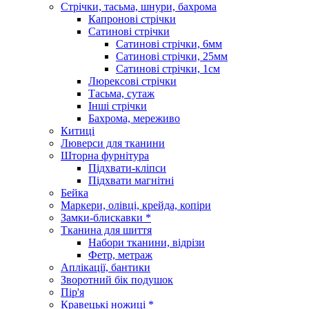
Стрічки, тасьма, шнури, бахрома
Капронові стрічки
Сатинові стрічки
Сатинові стрічки, 6мм
Сатинові стрічки, 25мм
Сатинові стрічки, 1см
Люрексові стрічки
Тасьма, сутаж
Інші стрічки
Бахрома, мереживо
Китиці
Люверси для тканини
Шторна фурнітура
Підхвати-кліпси
Підхвати магнітні
Бейка
Маркери, олівці, крейда, копіри
Замки-блискавки *
Тканина для шиття
Набори тканини, відрізи
Фетр, метраж
Аплікації, бантики
Зворотний бік подушок
Пір'я
Кравецькі ножиці *