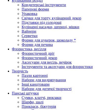
Кулінарний розділ
Кондитерські інструменти
Паперові форми
Упаковка
Свічки для торту, кулінарний декор
Підставки під солодощі
Кулінарні насадки, шприці, мішки
Вайнери
Серветки
Форми для цукерок, шоколаду *
Форми для печива
Флористика, весілля
Флористичний дріт
Флористичний декор
Аксесуари для весіль, вечірок
Інструменти та аксесуари для флористики
Творчість
Пазли картонні
Набори для видряпування
Інші канцтовари
Набори для дитячої творчості
Панські штучки
Сумки, клатчі, рюкзаки
Шарфи, шалі
Прикраси, біжутерія