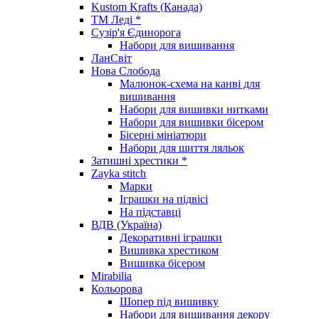
Kustom Krafts (Канада)
ТМ Леді *
Сузір'я Єдинорога
Набори для вишивання
ЛанСвіт
Нова Слобода
Малюнок-схема на канві для
вишивання
Набори для вишивки нитками
Набори для вишивки бісером
Бісерні мініатюри
Набори для шиття ляльок
Затишні хрестики *
Zayka stitch
Марки
Іграшки на підвісі
На підставці
ВДВ (Україна)
Декоративні іграшки
Вишивка хрестиком
Вишивка бісером
Mirabilia
Кольорова
Шопер під вишивку
Набори для вишивання декору