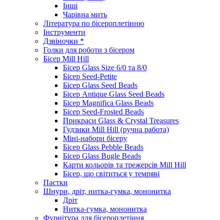
Інші
Чарівна мить
Література по бісероплетінню
Інструменти
Дзвіночки *
Голки для роботи з бісером
Бісер Mill Hill
Бісер Glass Size 6/0 та 8/0
Бісер Seed-Petite
Бісер Glass Seed Beads
Бісер Antique Glass Seed Beads
Бісер Magnifica Glass Beads
Бісер Seed-Frosted Beads
Прикраси Glass & Crystal Treasures
Гудзики Mill Hill (ручна работа)
Міні-набори бісеру
Бісер Glass Pebble Beads
Бісер Glass Bugle Beads
Карти кольорів та трежерсів Mill Hill
Бісер, що світиться у темряві
Паєтки
Шнури, дріт, нитка-гумка, мононитка
Дріт
Нитка-гумка, мононитка
Фурнітура для бісероплетіння