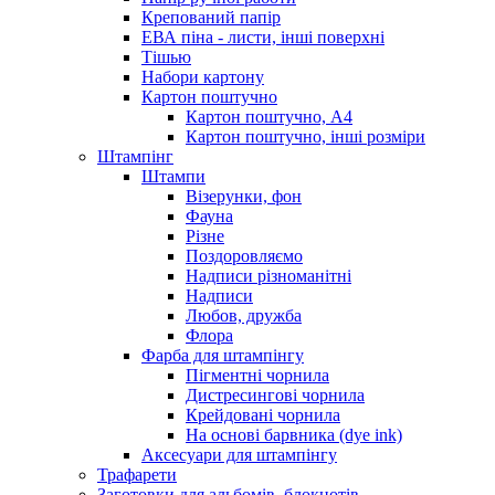
Крепований папір
ЕВА піна - листи, інші поверхні
Тішью
Набори картону
Картон поштучно
Картон поштучно, А4
Картон поштучно, інші розміри
Штампінг
Штампи
Візерунки, фон
Фауна
Різне
Поздоровляємо
Надписи різноманітні
Надписи
Любов, дружба
Флора
Фарба для штампінгу
Пігментні чорнила
Дистресингові чорнила
Крейдовані чорнила
На основі барвника (dye ink)
Аксесуари для штампінгу
Трафарети
Заготовки для альбомів, блокнотів