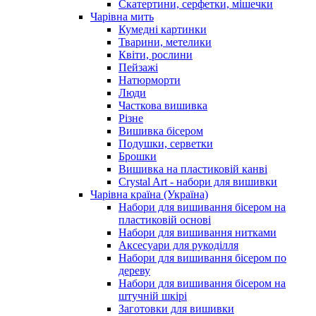
Скатертини, серфетки, мішечки
Чарiвна мить
Кумедні картинки
Тварини, метелики
Квіти, рослини
Пейзажі
Натюрморти
Люди
Часткова вишивка
Різне
Вишивка бісером
Подушки, серветки
Брошки
Вишивка на пластиковій канві
Crystal Art - набори для вишивки
Чарівна країна (Україна)
Набори для вишивання бісером на
пластиковій основі
Набори для вишивання нитками
Аксесуари для рукоділля
Набори для вишивання бісером по
дереву
Набори для вишивання бісером на
штучній шкірі
Заготовки для вишивки