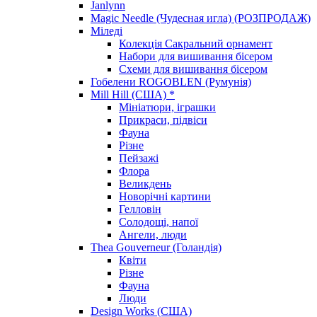
Janlynn
Magic Needle (Чудесная игла) (РОЗПРОДАЖ)
Міледі
Колекція Сакральний орнамент
Набори для вишивання бісером
Схеми для вишивання бісером
Гобелени ROGOBLEN (Румунія)
Mill Hill (США) *
Мініатюри, іграшки
Прикраси, підвіси
Фауна
Різне
Пейзажі
Флора
Великдень
Новорічні картини
Гелловін
Солодощі, напої
Ангели, люди
Thea Gouverneur (Голандія)
Квіти
Різне
Фауна
Люди
Design Works (США)