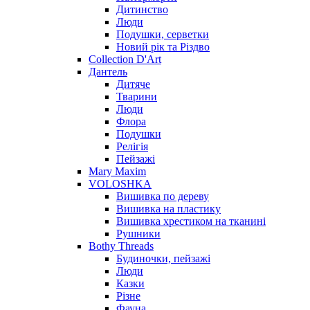
Дитинство
Люди
Подушки, серветки
Новий рік та Різдво
Collection D'Art
Дантель
Дитяче
Тварини
Люди
Флора
Подушки
Релігія
Пейзажі
Mary Maxim
VOLOSHKA
Вишивка по дереву
Вишивка на пластику
Вишивка хрестиком на тканині
Рушники
Bothy Threads
Будиночки, пейзажі
Люди
Казки
Різне
Фауна