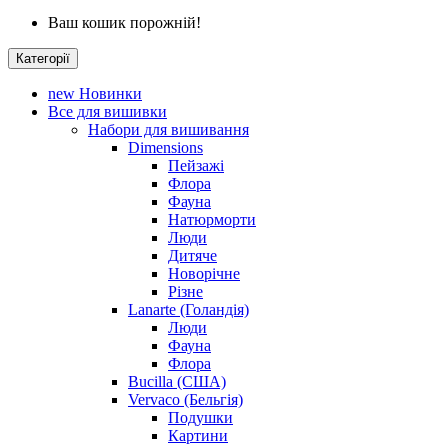
Ваш кошик порожній!
Категорії
new
Новинки
Все для вишивки
Набори для вишивання
Dimensions
Пейзажі
Флора
Фауна
Натюрморти
Люди
Дитяче
Новорічне
Різне
Lanarte (Голандія)
Люди
Фауна
Флора
Bucilla (США)
Vervaco (Бельгія)
Подушки
Картини