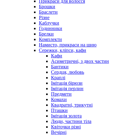
Прикраси для волосся
Брошки
Браслети
Різне
Каблучки
Годинники
Брелки
Комплекти
Намисто, прикраси на шию
Сережки, кліпси, кафи
Кафи
Асиметричні, з двох частин
Бантики
Сердця, любовь
Краплі
Імітація бірюзи
Імітація перлин
Предмети
Комахи
Квадратні, трикутні
Пташки
Імітація золота
Люди, частини тіла
Квіточки різні
Вечірні