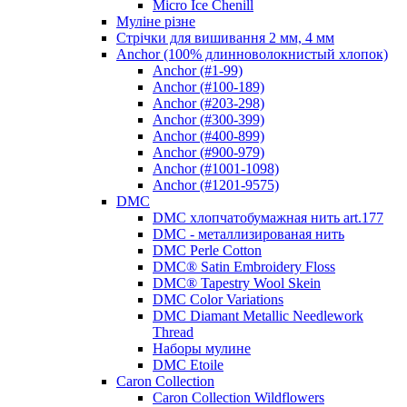
Micro Ice Chenill
Муліне різне
Стрічки для вишивання 2 мм, 4 мм
Anchor (100% длинноволокнистый хлопок)
Anchor (#1-99)
Anchor (#100-189)
Anchor (#203-298)
Anchor (#300-399)
Anchor (#400-899)
Anchor (#900-979)
Anchor (#1001-1098)
Anchor (#1201-9575)
DMC
DMC хлопчатобумажная нить art.177
DMC - металлизированая нить
DMC Perle Cotton
DMC® Satin Embroidery Floss
DMC® Tapestry Wool Skein
DMC Color Variations
DMC Diamant Metallic Needlework
Thread
Наборы мулине
DMC Etoile
Caron Collection
Caron Collection Wildflowers