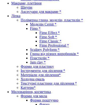
Макраме, плетіння
Шнури
Аксесуари для макраме *
Ліпка
Полімерна глина, моделін, пластилін *
Моделін Cernit *
Fimo *
Fimo Effect *
Fimo Soft *
Fimo Classic *
Fimo Professional *
Sculpey Polyform *
Глина від різних виробників *
Пластилін *
Jam clay *
Форми для пластику
Інструменти для ліплення *
Матеріали для ліплення*
Холодна емаль
Текстурні пластини для ліплення *
Каттери*
Миловаріння, косметика
Форми для мила
Форми поштучно
Фауна