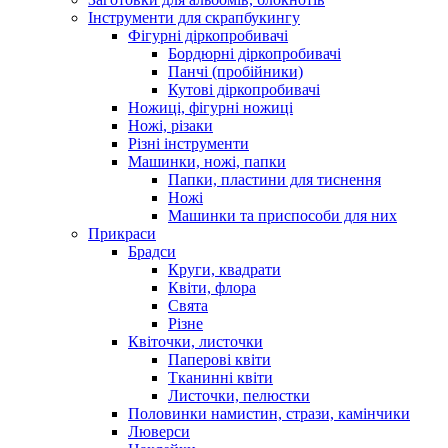
Інструменти для скрапбукингу
Фігурні діркопробивачі
Бордюрні діркопробивачі
Панчі (пробійники)
Кутові діркопробивачі
Ножиці, фігурні ножиці
Ножі, різаки
Різні інструменти
Машинки, ножі, папки
Папки, пластини для тиснення
Ножі
Машинки та приспособи для них
Прикраси
Брадси
Круги, квадрати
Квіти, флора
Свята
Різне
Квіточки, листочки
Паперові квіти
Тканинні квіти
Листочки, пелюстки
Половинки намистин, стрази, камінчики
Люверси