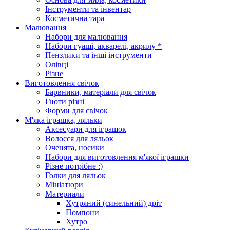
Інструменти та інвентар
Косметична тара
Малювання
Набори для малювання
Набори гуаші, акварелі, акрилу *
Пензлики та інші інструменти
Олівці
Різне
Виготовлення свічок
Барвники, матеріали для свічок
Гноти різні
Форми для свічок
М'яка іграшка, ляльки
Аксесуари для іграшок
Волосся для ляльок
Оченята, носики
Набори для виготовлення м'якої іграшки
Різне потрібне :)
Голки для ляльок
Мініатюри
Материали
Хутряний (синельний) дріт
Помпони
Хутро