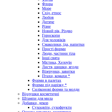
Флора
Море
Схід, етнос
Любов
Дитяче
Різне
Новий рік, Різдво
Гороскопи
Для чоловіків
Смаколики, їда, напитки
Прості форми
Люди, частини тіла
Інші свята
Містика, Хелоуїн
Листя, шишки, ягоди
Візерунки, завитки
Птахи, комахи *
Форми в палетах
Форми під нарізку *
Силіконові форми та молди
Віддушки косметичні
Штампи для мила
Добавки, декор
Сухоцвіти, сухофрукти
Основа для мила, косметики