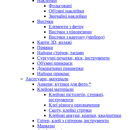
Наклейки
Фольговані
Об'ємні наклейки
Звичайні наклейки
Висічки
Елементи з фетру
Висічки з пінорезини
Висічки з картону (чіпборд)
Карти 3D, колажі
Пряжки
Набори стрічок, тасьми
Сургучні печатки, віск, інструменти
Об'ємні прикраси
Декоративні прищепки
Набори прикрас
Аксесуари, матеріали
Анкери, кутики для фото *
Клейові матеріали
Клейові пістолети, стержні,
інструменти
Клеї різного призначення
Скотч, клейкі стрічки
Клейові аркуші, крапки, квадратики
Глітер, клей з глітером, інструменти
Маркери