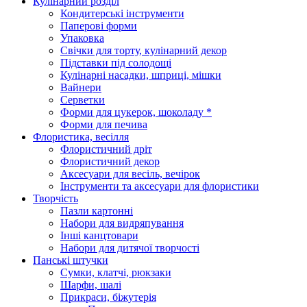
Кулінарний розділ
Кондитерські інструменти
Паперові форми
Упаковка
Свічки для торту, кулінарний декор
Підставки під солодощі
Кулінарні насадки, шприці, мішки
Вайнери
Серветки
Форми для цукерок, шоколаду *
Форми для печива
Флористика, весілля
Флористичний дріт
Флористичний декор
Аксесуари для весіль, вечірок
Інструменти та аксесуари для флористики
Творчість
Пазли картонні
Набори для видряпування
Інші канцтовари
Набори для дитячої творчості
Панські штучки
Сумки, клатчі, рюкзаки
Шарфи, шалі
Прикраси, біжутерія