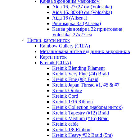
Канва з фоновим малюнком
Aida 16, 27х27 см (Voloshka)
Aida 16, 30х40 см (Voloshka)
Аїда 16 (Alisena)
Рівномірка 32 (Alisena)
Канва рівномірна 32 принтована
Voloshka, 27х27 см
Нитки, карти ниток
Rainbow Gallery (США)
Металізована нитка від різних виробників
Карти ниток
Kreinik (США)
Kreinik Blending Filament
Kreinik Very Fine (#4) Braid
Kreinik Fine (#8) Braid
Kreinik Japan Thread #1, #5 & #7
Kreinik Ombre
Kreinik Cord
Kreinik 1/16 Ribbon
Kreinik Collection (наборы ниток)
Kreinik Tapestry (#12) Braid
Kreinik Medium (#16) Braid
Kreinik cable
Kreinik 1/8 Ribbon
Kreinik Heavy #32 Braid (5m)