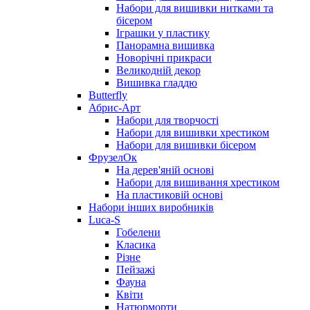
Набори для вишивки нитками та
бісером
Іграшки у пластику
Панорамна вишивка
Новорічні прикраси
Великодній декор
Вишивка гладдю
Butterfly
Абрис-Арт
Набори для творчості
Набори для вишивки хрестиком
Набори для вишивки бісером
ФрузелОк
На дерев'яній основі
Набори для вишивання хрестиком
На пластиковій основі
Набори інших виробників
Luca-S
Гобелени
Класика
Різне
Пейзажі
Фауна
Квіти
Натюрморти