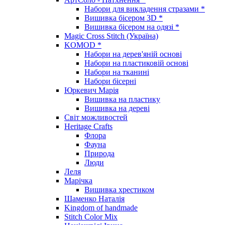
Набори для викладення стразами *
Вишивка бісером 3D *
Вишивка бісером на одязі *
Magic Cross Stitch (Україна)
KOMOD *
Набори на дерев'яній основі
Набори на пластиковій основі
Набори на тканині
Набори бісерні
Юркевич Марія
Вишивка на пластику
Вишивка на дереві
Світ можливостей
Heritage Crafts
Флора
Фауна
Природа
Люди
Леля
Марічка
Вишивка хрестиком
Шаменко Наталія
Kingdom of handmade
Stitch Color Mix