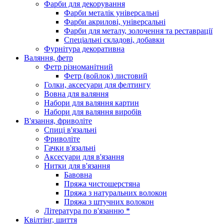
Фарби для декорування
Фарби металік універсальні
Фарби акрилові, універсальні
Фарби для металу, золочення та реставрації
Спеціальні складові, добавки
Фурнітура декоративна
Валяння, фетр
Фетр різноманітний
Фетр (войлок) листовий
Голки, аксесуари для фелтингу
Вовна для валяння
Набори для валяння картин
Набори для валяння виробів
В'язання, фриволіте
Спиці в'язальні
Фриволіте
Гачки в'язальні
Аксесуари для в'язання
Нитки для в'язання
Бавовна
Пряжа чистошерстяна
Пряжа з натуральних волокон
Пряжа з штучних волокон
Література по в'язанню *
Квілтінг, шиття