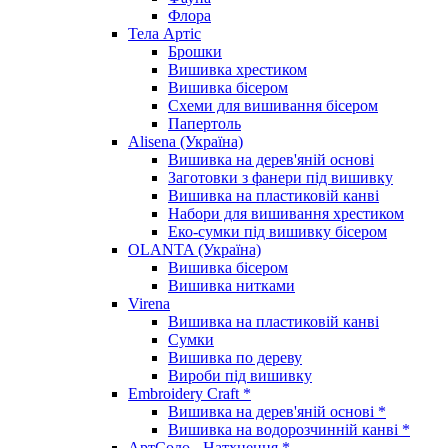
Флора
Тела Артіс
Брошки
Вишивка хрестиком
Вишивка бісером
Схеми для вишивання бісером
Папертоль
Alisena (Україна)
Вишивка на дерев'яній основі
Заготовки з фанери під вишивку
Вишивка на пластиковій канві
Набори для вишивання хрестиком
Еко-сумки під вишивку бісером
OLANTA (Україна)
Вишивка бісером
Вишивка нитками
Virena
Вишивка на пластиковій канві
Сумки
Вишивка по дереву
Вироби під вишивку
Embroidery Craft *
Вишивка на дерев'яній основі *
Вишивка на водорозчинній канві *
АртСоло - Натхнення *