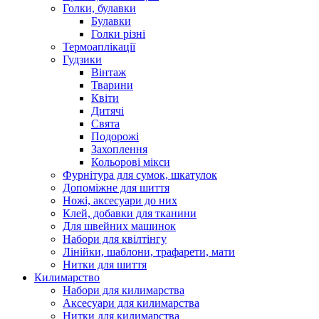
Голки, булавки
Булавки
Голки різні
Термоаплікації
Гудзики
Вінтаж
Тварини
Квіти
Дитячі
Свята
Подорожі
Захоплення
Кольорові мікси
Фурнітура для сумок, шкатулок
Допоміжне для шиття
Ножі, аксесуари до них
Клей, добавки для тканини
Для швейних машинок
Набори для квілтінгу
Лінійки, шаблони, трафарети, мати
Нитки для шиття
Килимарство
Набори для килимарства
Аксесуари для килимарства
Нитки для килимарства