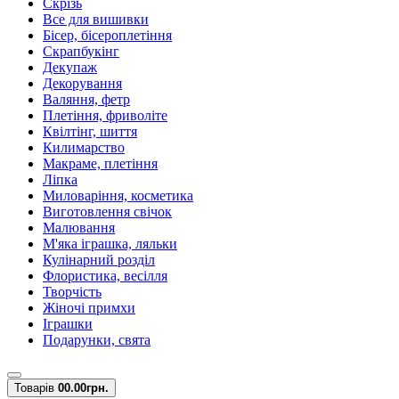
Скрізь
Все для вишивки
Бісер, бісероплетіння
Скрапбукінг
Декупаж
Декорування
Валяння, фетр
Плетіння, фриволіте
Квілтінг, шиття
Килимарство
Макраме, плетіння
Ліпка
Миловаріння, косметика
Виготовлення свічок
Малювання
М'яка іграшка, ляльки
Кулінарний розділ
Флористика, весілля
Творчість
Жіночі примхи
Іграшки
Подарунки, свята
Товарів
0
0.00грн.