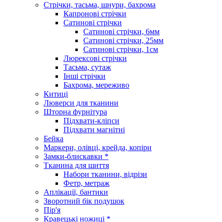
Стрічки, тасьма, шнури, бахрома
Капронові стрічки
Сатинові стрічки
Сатинові стрічки, 6мм
Сатинові стрічки, 25мм
Сатинові стрічки, 1см
Люрексові стрічки
Тасьма, сутаж
Інші стрічки
Бахрома, мереживо
Китиці
Люверси для тканини
Шторна фурнітура
Підхвати-кліпси
Підхвати магнітні
Бейка
Маркери, олівці, крейда, копіри
Замки-блискавки *
Тканина для шиття
Набори тканини, відрізи
Фетр, метраж
Аплікації, бантики
Зворотний бік подушок
Пір'я
Кравецькі ножиці *