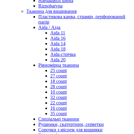
Наніашвілі Ірина
Riznobarvna
Тканина для вишивання
Пластикова канва, страмін, перфорований
папір
Aida / Аіда
Aida 11
Aida 16
Aida 14
Aida 18
Aida-стрічка
Aida 20
Рівномірна тканина
25 count
27 count
18 count
28 count
10 count
32 count
22 count
16 count
35 count
Спеціальні тканини
Рушники, скатертини, серветки
Сорочки з місцем для вишивки