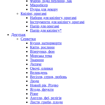
Фарби, рідкі перлини, лак
Мікробісер
Пудра для декору
Квілінг, оригамі
Набори для квілінгу, оригамі
Інструменти для квілінгу, оригамі
Папір для оригамі
Папір для квілінгу*
Декупаж
Серветки
Кухня, натюрморти
Квіти, рослини
Візерунки, фон
Морська тема
Тварини
Дитяче
Овочі, оливки
Великдень
Весілля, серця, любовь
Люди
Новий рік, Різдво
Ягоди, фрукти
Різне
Ангели, феї, релігія
Листя, гриби, плоди