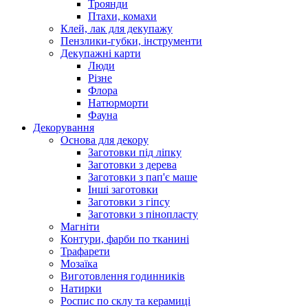
Троянди
Птахи, комахи
Клей, лак для декупажу
Пензлики-губки, інструменти
Декупажні карти
Люди
Різне
Флора
Натюрморти
Фауна
Декорування
Основа для декору
Заготовки під ліпку
Заготовки з дерева
Заготовки з пап'є маше
Інші заготовки
Заготовки з гіпсу
Заготовки з пінопласту
Магніти
Контури, фарби по тканині
Трафарети
Мозаїка
Виготовлення годинників
Натирки
Роспис по склу та керамиці