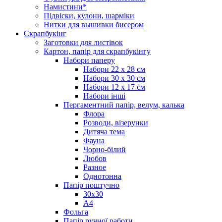
Намистини*
Підвіски, кулони, шарміки
Нитки для вышивки бисером
Скрапбукінг
Заготовки для листівок
Картон, папір для скрапбукінгу
Набори паперу
Набори 22 х 28 см
Набори 30 х 30 см
Набори 12 х 17 см
Набори інші
Пергаментний папір, велум, калька
Флора
Розводи, візерунки
Дитяча тема
Фауна
Чорно-білий
Любов
Разное
Однотонна
Папір поштучно
30х30
А4
Фольга
Папір ручної работи