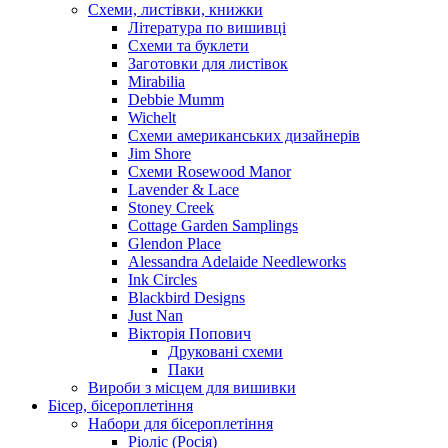
Схеми, листівки, книжки
Література по вишивці
Схеми та буклети
Заготовки для листівок
Mirabilia
Debbie Mumm
Wichelt
Схеми американських дизайнерів
Jim Shore
Cхеми Rosewood Manor
Lavender & Lace
Stoney Creek
Cottage Garden Samplings
Glendon Place
Alessandra Adelaide Needleworks
Ink Circles
Blackbird Designs
Just Nan
Вікторія Попович
Друковані схеми
Паки
Вироби з місцем для вишивки
Бісер, бісероплетіння
Набори для бісероплетіння
Ріоліс (Росія)