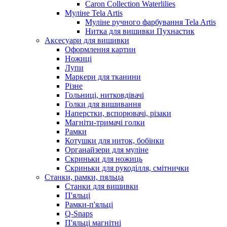
Caron Collection Waterlilies
Муліне Tela Artis
Муліне ручного фарбування Tela Artis
Нитка для вишивки Пухнастик
Аксесуари для вишивки
Оформлення картин
Ножиці
Лупи
Маркери для тканини
Різне
Гольниці, нитковдівачі
Голки для вишивання
Наперстки, вспорювачі, різаки
Магніти-тримачі голки
Рамки
Котушки для ниток, бобінки
Органайзери для муліне
Скриньки для ножиць
Скриньки для рукоділля, смітнички
Станки, рамки, пяльца
Станки для вишивки
П'яльці
Рамки-п'яльці
Q-Snaps
П'яльці магнітні