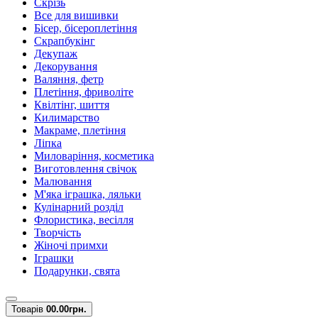
Скрізь
Все для вишивки
Бісер, бісероплетіння
Скрапбукінг
Декупаж
Декорування
Валяння, фетр
Плетіння, фриволіте
Квілтінг, шиття
Килимарство
Макраме, плетіння
Ліпка
Миловаріння, косметика
Виготовлення свічок
Малювання
М'яка іграшка, ляльки
Кулінарний розділ
Флористика, весілля
Творчість
Жіночі примхи
Іграшки
Подарунки, свята
Товарів
0
0.00грн.