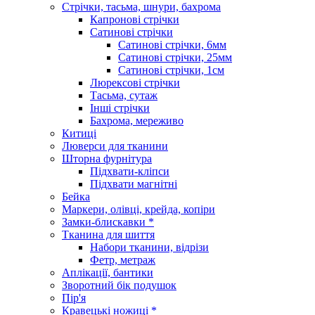
Стрічки, тасьма, шнури, бахрома
Капронові стрічки
Сатинові стрічки
Сатинові стрічки, 6мм
Сатинові стрічки, 25мм
Сатинові стрічки, 1см
Люрексові стрічки
Тасьма, сутаж
Інші стрічки
Бахрома, мереживо
Китиці
Люверси для тканини
Шторна фурнітура
Підхвати-кліпси
Підхвати магнітні
Бейка
Маркери, олівці, крейда, копіри
Замки-блискавки *
Тканина для шиття
Набори тканини, відрізи
Фетр, метраж
Аплікації, бантики
Зворотний бік подушок
Пір'я
Кравецькі ножиці *