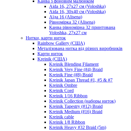
Канва з фоновим малюнком
Aida 16, 27х27 см (Voloshka)
Aida 16, 30х40 см (Voloshka)
Аїда 16 (Alisena)
Рівномірка 32 (Alisena)
Канва рівномірна 32 принтована
Voloshka, 27х27 см
Нитки, карти ниток
Rainbow Gallery (США)
Металізована нитка від різних виробників
Карти ниток
Kreinik (США)
Kreinik Blending Filament
Kreinik Very Fine (#4) Braid
Kreinik Fine (#8) Braid
Kreinik Japan Thread #1, #5 & #7
Kreinik Ombre
Kreinik Cord
Kreinik 1/16 Ribbon
Kreinik Collection (наборы ниток)
Kreinik Tapestry (#12) Braid
Kreinik Medium (#16) Braid
Kreinik cable
Kreinik 1/8 Ribbon
Kreinik Heavy #32 Braid (5m)