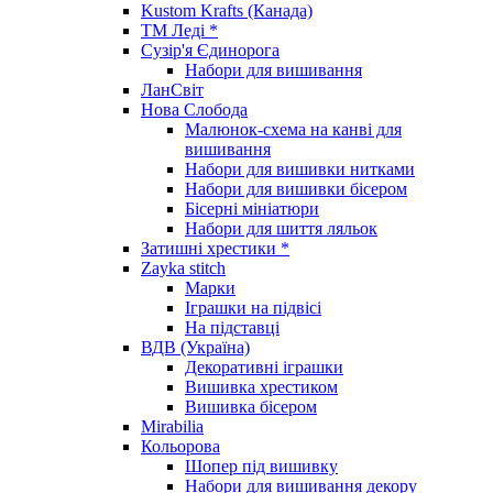
Kustom Krafts (Канада)
ТМ Леді *
Сузір'я Єдинорога
Набори для вишивання
ЛанСвіт
Нова Слобода
Малюнок-схема на канві для
вишивання
Набори для вишивки нитками
Набори для вишивки бісером
Бісерні мініатюри
Набори для шиття ляльок
Затишні хрестики *
Zayka stitch
Марки
Іграшки на підвісі
На підставці
ВДВ (Україна)
Декоративні іграшки
Вишивка хрестиком
Вишивка бісером
Mirabilia
Кольорова
Шопер під вишивку
Набори для вишивання декору