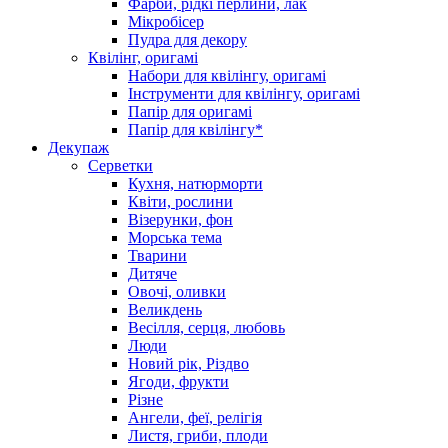
Фарби, рідкі перлини, лак
Мікробісер
Пудра для декору
Квілінг, оригамі
Набори для квілінгу, оригамі
Інструменти для квілінгу, оригамі
Папір для оригамі
Папір для квілінгу*
Декупаж
Серветки
Кухня, натюрморти
Квіти, рослини
Візерунки, фон
Морська тема
Тварини
Дитяче
Овочі, оливки
Великдень
Весілля, серця, любовь
Люди
Новий рік, Різдво
Ягоди, фрукти
Різне
Ангели, феї, релігія
Листя, гриби, плоди