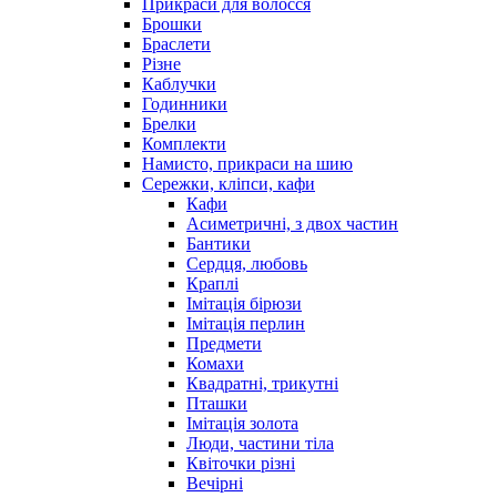
Прикраси для волосся
Брошки
Браслети
Різне
Каблучки
Годинники
Брелки
Комплекти
Намисто, прикраси на шию
Сережки, кліпси, кафи
Кафи
Асиметричні, з двох частин
Бантики
Сердця, любовь
Краплі
Імітація бірюзи
Імітація перлин
Предмети
Комахи
Квадратні, трикутні
Пташки
Імітація золота
Люди, частини тіла
Квіточки різні
Вечірні