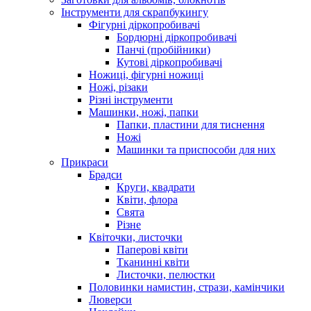
Інструменти для скрапбукингу
Фігурні діркопробивачі
Бордюрні діркопробивачі
Панчі (пробійники)
Кутові діркопробивачі
Ножиці, фігурні ножиці
Ножі, різаки
Різні інструменти
Машинки, ножі, папки
Папки, пластини для тиснення
Ножі
Машинки та приспособи для них
Прикраси
Брадси
Круги, квадрати
Квіти, флора
Свята
Різне
Квіточки, листочки
Паперові квіти
Тканинні квіти
Листочки, пелюстки
Половинки намистин, стрази, камінчики
Люверси