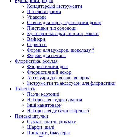
Кулінарний розділ
Кондитерські інструменти
Паперові форми
Упаковка
Свічки для торту, кулінарний декор
Підставки під солодощі
Кулінарні насадки, шприці, мішки
Вайнери
Серветки
Форми для цукерок, шоколаду *
Форми для печива
Флористика, весілля
Флористичний дріт
Флористичний декор
Аксесуари для весіль, вечірок
Інструменти та аксесуари для флористики
Творчість
Пазли картонні
Набори для видряпування
Інші канцтовари
Набори для дитячої творчості
Панські штучки
Сумки, клатчі, рюкзаки
Шарфи, шалі
Прикраси, біжутерія