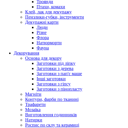
Троянди
Птахи, комахи
Клей, лак для декупажу
Пензлики-губки, інструменти
Декупажні карти
Люди
Різне
Флора
Натюрморти
Фауна
Декорування
Основа для декору
Заготовки під ліпку
Заготовки з дерева
Заготовки з пап'є маше
Інші заготовки
Заготовки з гіпсу
Заготовки з пінопласту
Магніти
Контури, фарби по тканині
Трафарети
Мозаїка
Виготовлення годинників
Натирки
Роспис по склу та керамиці