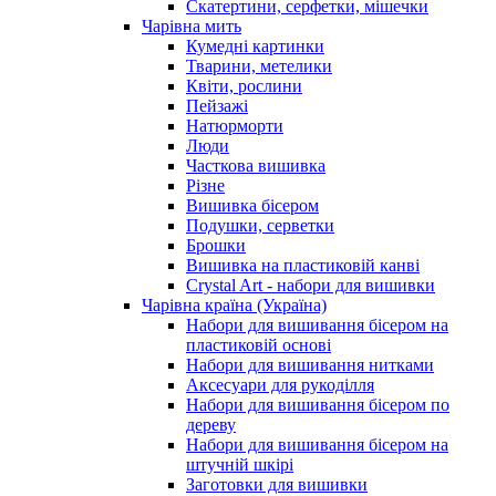
Скатертини, серфетки, мішечки
Чарiвна мить
Кумедні картинки
Тварини, метелики
Квіти, рослини
Пейзажі
Натюрморти
Люди
Часткова вишивка
Різне
Вишивка бісером
Подушки, серветки
Брошки
Вишивка на пластиковій канві
Crystal Art - набори для вишивки
Чарівна країна (Україна)
Набори для вишивання бісером на
пластиковій основі
Набори для вишивання нитками
Аксесуари для рукоділля
Набори для вишивання бісером по
дереву
Набори для вишивання бісером на
штучній шкірі
Заготовки для вишивки