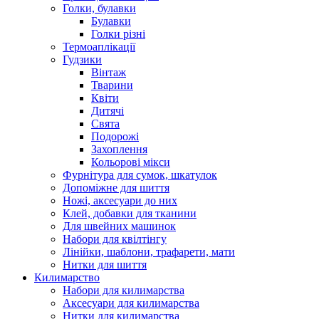
Голки, булавки
Булавки
Голки різні
Термоаплікації
Гудзики
Вінтаж
Тварини
Квіти
Дитячі
Свята
Подорожі
Захоплення
Кольорові мікси
Фурнітура для сумок, шкатулок
Допоміжне для шиття
Ножі, аксесуари до них
Клей, добавки для тканини
Для швейних машинок
Набори для квілтінгу
Лінійки, шаблони, трафарети, мати
Нитки для шиття
Килимарство
Набори для килимарства
Аксесуари для килимарства
Нитки для килимарства