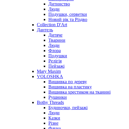
Дитинство
Люди
Подушки, серветки
Новий рік та Різдво
Collection D'Art
Дантель
Дитяче
Тварини
Люди
Флора
Подушки
Релігія
Пейзажі
Mary Maxim
VOLOSHKA
Вишивка по дереву
Вишивка на пластику
Вишивка хрестиком на тканині
Рушники
Bothy Threads
Будиночки, пейзажі
Люди
Казки
Різне
Фауна