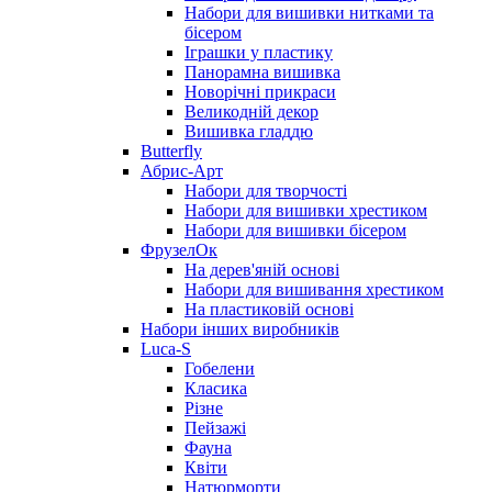
Набори для вишивки нитками та
бісером
Іграшки у пластику
Панорамна вишивка
Новорічні прикраси
Великодній декор
Вишивка гладдю
Butterfly
Абрис-Арт
Набори для творчості
Набори для вишивки хрестиком
Набори для вишивки бісером
ФрузелОк
На дерев'яній основі
Набори для вишивання хрестиком
На пластиковій основі
Набори інших виробників
Luca-S
Гобелени
Класика
Різне
Пейзажі
Фауна
Квіти
Натюрморти