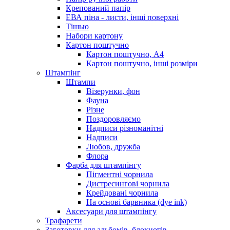
Крепований папір
ЕВА піна - листи, інші поверхні
Тішью
Набори картону
Картон поштучно
Картон поштучно, А4
Картон поштучно, інші розміри
Штампінг
Штампи
Візерунки, фон
Фауна
Різне
Поздоровляємо
Надписи різноманітні
Надписи
Любов, дружба
Флора
Фарба для штампінгу
Пігментні чорнила
Дистресингові чорнила
Крейдовані чорнила
На основі барвника (dye ink)
Аксесуари для штампінгу
Трафарети
Заготовки для альбомів, блокнотів