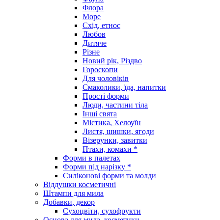
Флора
Море
Схід, етнос
Любов
Дитяче
Різне
Новий рік, Різдво
Гороскопи
Для чоловіків
Смаколики, їда, напитки
Прості форми
Люди, частини тіла
Інші свята
Містика, Хелоуїн
Листя, шишки, ягоди
Візерунки, завитки
Птахи, комахи *
Форми в палетах
Форми під нарізку *
Силіконові форми та молди
Віддушки косметичні
Штампи для мила
Добавки, декор
Сухоцвіти, сухофрукти
Основа для мила, косметики