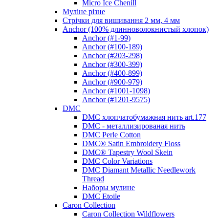
Micro Ice Chenill
Муліне різне
Стрічки для вишивання 2 мм, 4 мм
Anchor (100% длинноволокнистый хлопок)
Anchor (#1-99)
Anchor (#100-189)
Anchor (#203-298)
Anchor (#300-399)
Anchor (#400-899)
Anchor (#900-979)
Anchor (#1001-1098)
Anchor (#1201-9575)
DMC
DMC хлопчатобумажная нить art.177
DMC - металлизированая нить
DMC Perle Cotton
DMC® Satin Embroidery Floss
DMC® Tapestry Wool Skein
DMC Color Variations
DMC Diamant Metallic Needlework
Thread
Наборы мулине
DMC Etoile
Caron Collection
Caron Collection Wildflowers