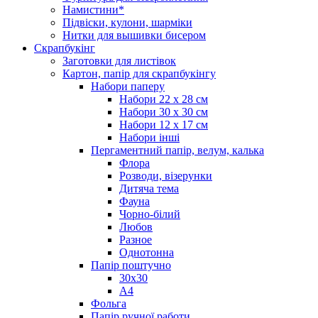
Намистини*
Підвіски, кулони, шарміки
Нитки для вышивки бисером
Скрапбукінг
Заготовки для листівок
Картон, папір для скрапбукінгу
Набори паперу
Набори 22 х 28 см
Набори 30 х 30 см
Набори 12 х 17 см
Набори інші
Пергаментний папір, велум, калька
Флора
Розводи, візерунки
Дитяча тема
Фауна
Чорно-білий
Любов
Разное
Однотонна
Папір поштучно
30х30
А4
Фольга
Папір ручної работи