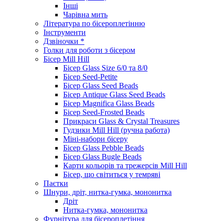
Інші
Чарівна мить
Література по бісероплетінню
Інструменти
Дзвіночки *
Голки для роботи з бісером
Бісер Mill Hill
Бісер Glass Size 6/0 та 8/0
Бісер Seed-Petite
Бісер Glass Seed Beads
Бісер Antique Glass Seed Beads
Бісер Magnifica Glass Beads
Бісер Seed-Frosted Beads
Прикраси Glass & Crystal Treasures
Гудзики Mill Hill (ручна работа)
Міні-набори бісеру
Бісер Glass Pebble Beads
Бісер Glass Bugle Beads
Карти кольорів та трежерсів Mill Hill
Бісер, що світиться у темряві
Паєтки
Шнури, дріт, нитка-гумка, мононитка
Дріт
Нитка-гумка, мононитка
Фурнітура для бісероплетіння