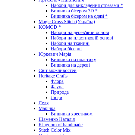
Набори для викладення стразами *
Вишивка бісером 3D *
Вишивка бісером на одязі *
Magic Cross Stitch (Україна)
KOMOD *
Набори на дерев'яній основі
Набори на пластиковій основі
Набори на тканині
Набори бісерні
Юркевич Марія
Вишивка на пластику
Вишивка на дереві
Світ можливостей
Heritage Crafts
Флора
Фауна
Природа
Люди
Леля
Марічка
Вишивка хрестиком
Шаменко Наталія
Kingdom of handmade
Stitch Color Mix