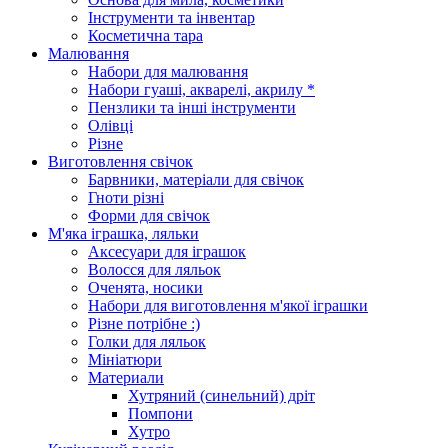
Інструменти та інвентар
Косметична тара
Малювання
Набори для малювання
Набори гуаші, акварелі, акрилу *
Пензлики та інші інструменти
Олівці
Різне
Виготовлення свічок
Барвники, матеріали для свічок
Гноти різні
Форми для свічок
М'яка іграшка, ляльки
Аксесуари для іграшок
Волосся для ляльок
Оченята, носики
Набори для виготовлення м'якої іграшки
Різне потрібне :)
Голки для ляльок
Мініатюри
Материали
Хутряний (синельний) дріт
Помпони
Хутро