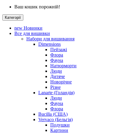
Ваш кошик порожній!
Категорії
new
Новинки
Все для вишивки
Набори для вишивання
Dimensions
Пейзажі
Флора
Фауна
Натюрморти
Люди
Дитяче
Новорічне
Різне
Lanarte (Голандія)
Люди
Фауна
Флора
Bucilla (США)
Vervaco (Бельгія)
Подушки
Картини