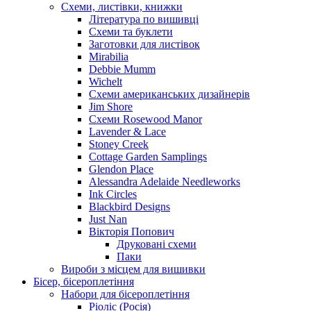
Схеми, листівки, книжки
Література по вишивці
Схеми та буклети
Заготовки для листівок
Mirabilia
Debbie Mumm
Wichelt
Схеми американських дизайнерів
Jim Shore
Cхеми Rosewood Manor
Lavender & Lace
Stoney Creek
Cottage Garden Samplings
Glendon Place
Alessandra Adelaide Needleworks
Ink Circles
Blackbird Designs
Just Nan
Вікторія Попович
Друковані схеми
Паки
Вироби з місцем для вишивки
Бісер, бісероплетіння
Набори для бісероплетіння
Ріоліс (Росія)