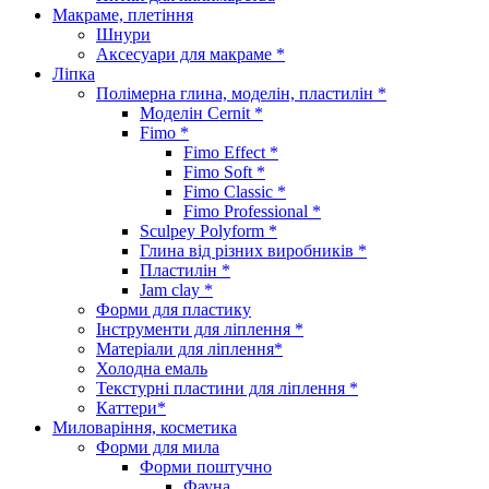
Макраме, плетіння
Шнури
Аксесуари для макраме *
Ліпка
Полімерна глина, моделін, пластилін *
Моделін Cernit *
Fimo *
Fimo Effect *
Fimo Soft *
Fimo Classic *
Fimo Professional *
Sculpey Polyform *
Глина від різних виробників *
Пластилін *
Jam clay *
Форми для пластику
Інструменти для ліплення *
Матеріали для ліплення*
Холодна емаль
Текстурні пластини для ліплення *
Каттери*
Миловаріння, косметика
Форми для мила
Форми поштучно
Фауна