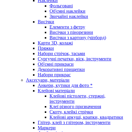
Наклейки
Фольговані
Об'ємні наклейки
Звичайні наклейки
Висічки
Елементи з фетру
Висічки з пінорезини
Висічки з картону (чіпборд)
Карти 3D, колажі
Пряжки
Набори стрічок, тасьми
Сургучні печатки, віск, інструменти
Об'ємні прикраси
Декоративні прищепки
Набори прикрас
Аксесуари, матеріали
Анкери, кутики для фото *
Клейові матеріали
Клейові пістолети, стержні,
інструменти
Клеї різного призначення
Скотч, клейкі стрічки
Клейові аркуші, крапки, квадратики
Глітер, клей з глітером, інструменти
Маркери