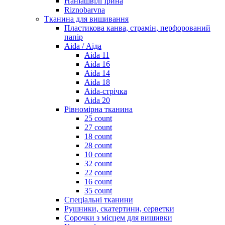
Наніашвілі Ірина
Riznobarvna
Тканина для вишивання
Пластикова канва, страмін, перфорований
папір
Aida / Аіда
Aida 11
Aida 16
Aida 14
Aida 18
Aida-стрічка
Aida 20
Рівномірна тканина
25 count
27 count
18 count
28 count
10 count
32 count
22 count
16 count
35 count
Спеціальні тканини
Рушники, скатертини, серветки
Сорочки з місцем для вишивки