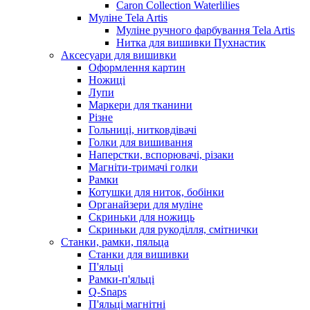
Caron Collection Waterlilies
Муліне Tela Artis
Муліне ручного фарбування Tela Artis
Нитка для вишивки Пухнастик
Аксесуари для вишивки
Оформлення картин
Ножиці
Лупи
Маркери для тканини
Різне
Гольниці, нитковдівачі
Голки для вишивання
Наперстки, вспорювачі, різаки
Магніти-тримачі голки
Рамки
Котушки для ниток, бобінки
Органайзери для муліне
Скриньки для ножиць
Скриньки для рукоділля, смітнички
Станки, рамки, пяльца
Станки для вишивки
П'яльці
Рамки-п'яльці
Q-Snaps
П'яльці магнітні