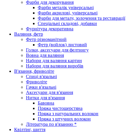
Фарби для декорування
Фарби металік універсальні
Фарби акрилові, універсальні
Фарби для металу, золочення та реставрації
Спеціальні складові, добавки
Фурнітура декоративна
Валяння, фетр
Фетр різноманітний
Фетр (войлок) листовий
Голки, аксесуари для фелтингу
Вовна для валяння
Набори для валяння картин
Набори для валяння виробів
В'язання, фриволіте
Спиці в'язальні
Фриволіте
Гачки в'язальні
Аксесуари для в'язання
Нитки для в'язання
Бавовна
Пряжа чистошерстяна
Пряжа з натуральних волокон
Пряжа з штучних волокон
Література по в'язанню *
Квілтінг, шиття