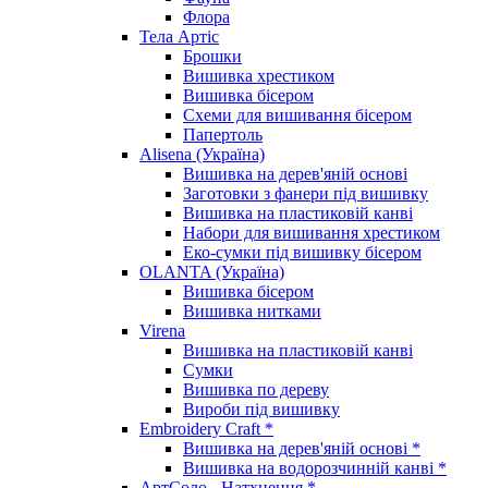
Флора
Тела Артіс
Брошки
Вишивка хрестиком
Вишивка бісером
Схеми для вишивання бісером
Папертоль
Alisena (Україна)
Вишивка на дерев'яній основі
Заготовки з фанери під вишивку
Вишивка на пластиковій канві
Набори для вишивання хрестиком
Еко-сумки під вишивку бісером
OLANTA (Україна)
Вишивка бісером
Вишивка нитками
Virena
Вишивка на пластиковій канві
Сумки
Вишивка по дереву
Вироби під вишивку
Embroidery Craft *
Вишивка на дерев'яній основі *
Вишивка на водорозчинній канві *
АртСоло - Натхнення *