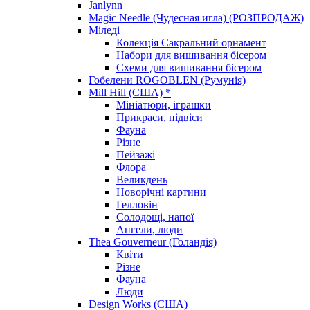
Janlynn
Magic Needle (Чудесная игла) (РОЗПРОДАЖ)
Міледі
Колекція Сакральний орнамент
Набори для вишивання бісером
Схеми для вишивання бісером
Гобелени ROGOBLEN (Румунія)
Mill Hill (США) *
Мініатюри, іграшки
Прикраси, підвіси
Фауна
Різне
Пейзажі
Флора
Великдень
Новорічні картини
Гелловін
Солодощі, напої
Ангели, люди
Thea Gouverneur (Голандія)
Квіти
Різне
Фауна
Люди
Design Works (США)