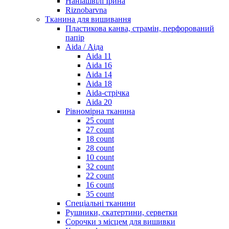
Наніашвілі Ірина
Riznobarvna
Тканина для вишивання
Пластикова канва, страмін, перфорований
папір
Aida / Аіда
Aida 11
Aida 16
Aida 14
Aida 18
Aida-стрічка
Aida 20
Рівномірна тканина
25 count
27 count
18 count
28 count
10 count
32 count
22 count
16 count
35 count
Спеціальні тканини
Рушники, скатертини, серветки
Сорочки з місцем для вишивки