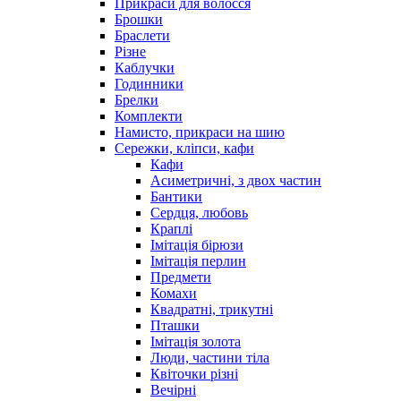
Прикраси для волосся
Брошки
Браслети
Різне
Каблучки
Годинники
Брелки
Комплекти
Намисто, прикраси на шию
Сережки, кліпси, кафи
Кафи
Асиметричні, з двох частин
Бантики
Сердця, любовь
Краплі
Імітація бірюзи
Імітація перлин
Предмети
Комахи
Квадратні, трикутні
Пташки
Імітація золота
Люди, частини тіла
Квіточки різні
Вечірні