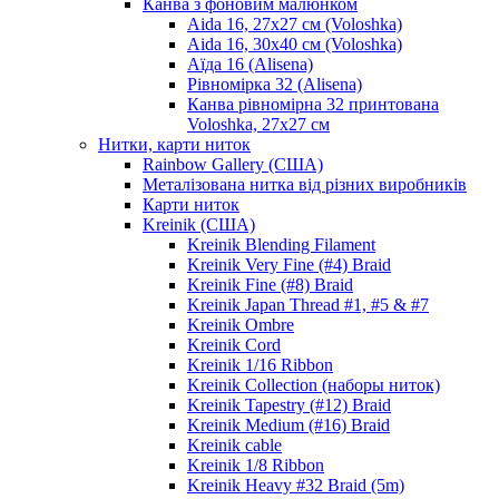
Канва з фоновим малюнком
Aida 16, 27х27 см (Voloshka)
Aida 16, 30х40 см (Voloshka)
Аїда 16 (Alisena)
Рівномірка 32 (Alisena)
Канва рівномірна 32 принтована
Voloshka, 27х27 см
Нитки, карти ниток
Rainbow Gallery (США)
Металізована нитка від різних виробників
Карти ниток
Kreinik (США)
Kreinik Blending Filament
Kreinik Very Fine (#4) Braid
Kreinik Fine (#8) Braid
Kreinik Japan Thread #1, #5 & #7
Kreinik Ombre
Kreinik Cord
Kreinik 1/16 Ribbon
Kreinik Collection (наборы ниток)
Kreinik Tapestry (#12) Braid
Kreinik Medium (#16) Braid
Kreinik cable
Kreinik 1/8 Ribbon
Kreinik Heavy #32 Braid (5m)