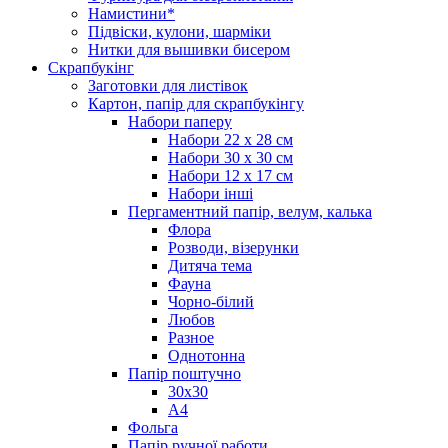
Намистини*
Підвіски, кулони, шарміки
Нитки для вышивки бисером
Скрапбукінг
Заготовки для листівок
Картон, папір для скрапбукінгу
Набори паперу
Набори 22 х 28 см
Набори 30 х 30 см
Набори 12 х 17 см
Набори інші
Пергаментний папір, велум, калька
Флора
Розводи, візерунки
Дитяча тема
Фауна
Чорно-білий
Любов
Разное
Однотонна
Папір поштучно
30х30
А4
Фольга
Папір ручної работи