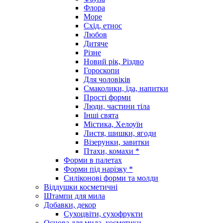
Флора
Море
Схід, етнос
Любов
Дитяче
Різне
Новий рік, Різдво
Гороскопи
Для чоловіків
Смаколики, їда, напитки
Прості форми
Люди, частини тіла
Інші свята
Містика, Хелоуїн
Листя, шишки, ягоди
Візерунки, завитки
Птахи, комахи *
Форми в палетах
Форми під нарізку *
Силіконові форми та молди
Віддушки косметичні
Штампи для мила
Добавки, декор
Сухоцвіти, сухофрукти
Основа для мила, косметики