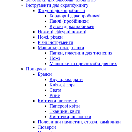
Інструменти для скрапбукингу
Фігурні діркопробивачі
Бордюрні діркопробивачі
Панчі (пробійники)
Кутові діркопробивачі
Ножиці, фігурні ножиці
Ножі, різаки
Різні інструменти
Машинки, ножі, папки
Папки, пластини для тиснення
Ножі
Машинки та приспособи для них
Прикраси
Брадси
Круги, квадрати
Квіти, флора
Свята
Різне
Квіточки, листочки
Паперові квіти
Тканинні квіти
Листочки, пелюстки
Половинки намистин, стрази, камінчики
Люверси