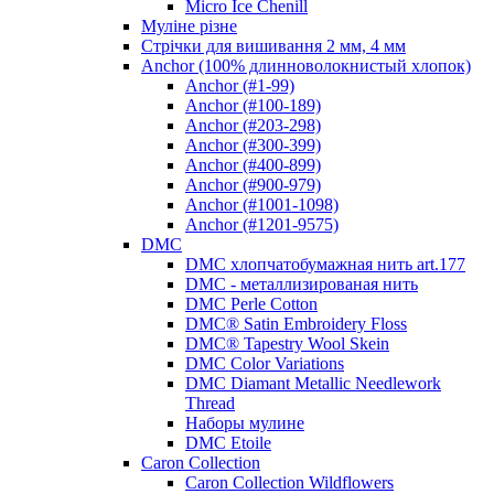
Micro Ice Chenill
Муліне різне
Стрічки для вишивання 2 мм, 4 мм
Anchor (100% длинноволокнистый хлопок)
Anchor (#1-99)
Anchor (#100-189)
Anchor (#203-298)
Anchor (#300-399)
Anchor (#400-899)
Anchor (#900-979)
Anchor (#1001-1098)
Anchor (#1201-9575)
DMC
DMC хлопчатобумажная нить art.177
DMC - металлизированая нить
DMC Perle Cotton
DMC® Satin Embroidery Floss
DMC® Tapestry Wool Skein
DMC Color Variations
DMC Diamant Metallic Needlework
Thread
Наборы мулине
DMC Etoile
Caron Collection
Caron Collection Wildflowers