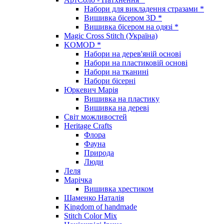
Набори для викладення стразами *
Вишивка бісером 3D *
Вишивка бісером на одязі *
Magic Cross Stitch (Україна)
KOMOD *
Набори на дерев'яній основі
Набори на пластиковій основі
Набори на тканині
Набори бісерні
Юркевич Марія
Вишивка на пластику
Вишивка на дереві
Світ можливостей
Heritage Crafts
Флора
Фауна
Природа
Люди
Леля
Марічка
Вишивка хрестиком
Шаменко Наталія
Kingdom of handmade
Stitch Color Mix