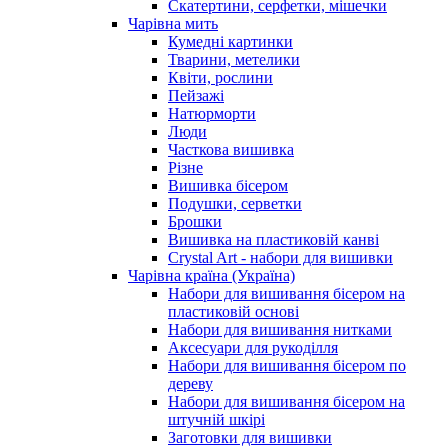
Скатертини, серфетки, мішечки
Чарiвна мить
Кумедні картинки
Тварини, метелики
Квіти, рослини
Пейзажі
Натюрморти
Люди
Часткова вишивка
Різне
Вишивка бісером
Подушки, серветки
Брошки
Вишивка на пластиковій канві
Crystal Art - набори для вишивки
Чарівна країна (Україна)
Набори для вишивання бісером на
пластиковій основі
Набори для вишивання нитками
Аксесуари для рукоділля
Набори для вишивання бісером по
дереву
Набори для вишивання бісером на
штучній шкірі
Заготовки для вишивки