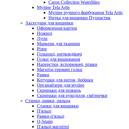
Caron Collection Waterlilies
Муліне Tela Artis
Муліне ручного фарбування Tela Artis
Нитка для вишивки Пухнастик
Аксесуари для вишивки
Оформлення картин
Ножиці
Лупи
Маркери для тканини
Різне
Гольниці, нитковдівачі
Голки для вишивання
Наперстки, вспорювачі, різаки
Магніти-тримачі голки
Рамки
Котушки для ниток, бобінки
Органайзери для муліне
Скриньки для ножиць
Скриньки для рукоділля, смітнички
Станки, рамки, пяльца
Станки для вишивки
П'яльці
Рамки-п'яльці
Q-Snaps
П'яльці магнітні