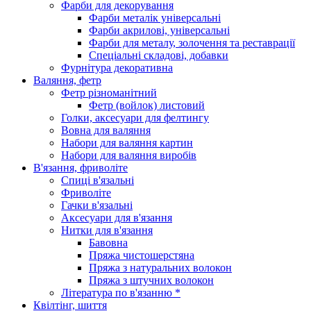
Фарби для декорування
Фарби металік універсальні
Фарби акрилові, універсальні
Фарби для металу, золочення та реставрації
Спеціальні складові, добавки
Фурнітура декоративна
Валяння, фетр
Фетр різноманітний
Фетр (войлок) листовий
Голки, аксесуари для фелтингу
Вовна для валяння
Набори для валяння картин
Набори для валяння виробів
В'язання, фриволіте
Спиці в'язальні
Фриволіте
Гачки в'язальні
Аксесуари для в'язання
Нитки для в'язання
Бавовна
Пряжа чистошерстяна
Пряжа з натуральних волокон
Пряжа з штучних волокон
Література по в'язанню *
Квілтінг, шиття