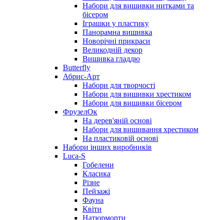
Набори для вишивки нитками та
бісером
Іграшки у пластику
Панорамна вишивка
Новорічні прикраси
Великодній декор
Вишивка гладдю
Butterfly
Абрис-Арт
Набори для творчості
Набори для вишивки хрестиком
Набори для вишивки бісером
ФрузелОк
На дерев'яній основі
Набори для вишивання хрестиком
На пластиковій основі
Набори інших виробників
Luca-S
Гобелени
Класика
Різне
Пейзажі
Фауна
Квіти
Натюрморти