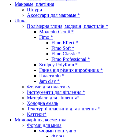
Макраме, плетіння
Шнури
Аксесуари для макраме *
Ліпка
Полімерна глина, моделін, пластилін *
Моделін Cernit *
Fimo *
Fimo Effect *
Fimo Soft *
Fimo Classic *
Fimo Professional *
Sculpey Polyform *
Глина від різних виробників *
Пластилін *
Jam clay *
Форми для пластику
Інструменти для ліплення *
Матеріали для ліплення*
Холодна емаль
Текстурні пластини для ліплення *
Каттери*
Миловаріння, косметика
Форми для мила
Форми поштучно
Фауна