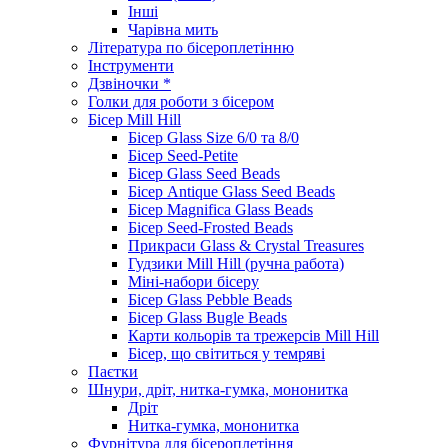
Інші
Чарівна мить
Література по бісероплетінню
Інструменти
Дзвіночки *
Голки для роботи з бісером
Бісер Mill Hill
Бісер Glass Size 6/0 та 8/0
Бісер Seed-Petite
Бісер Glass Seed Beads
Бісер Antique Glass Seed Beads
Бісер Magnifica Glass Beads
Бісер Seed-Frosted Beads
Прикраси Glass & Crystal Treasures
Гудзики Mill Hill (ручна работа)
Міні-набори бісеру
Бісер Glass Pebble Beads
Бісер Glass Bugle Beads
Карти кольорів та трежерсів Mill Hill
Бісер, що світиться у темряві
Паєтки
Шнури, дріт, нитка-гумка, мононитка
Дріт
Нитка-гумка, мононитка
Фурнітура для бісероплетіння