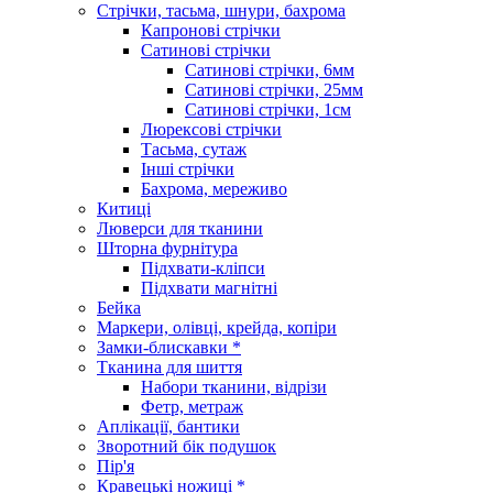
Стрічки, тасьма, шнури, бахрома
Капронові стрічки
Сатинові стрічки
Сатинові стрічки, 6мм
Сатинові стрічки, 25мм
Сатинові стрічки, 1см
Люрексові стрічки
Тасьма, сутаж
Інші стрічки
Бахрома, мереживо
Китиці
Люверси для тканини
Шторна фурнітура
Підхвати-кліпси
Підхвати магнітні
Бейка
Маркери, олівці, крейда, копіри
Замки-блискавки *
Тканина для шиття
Набори тканини, відрізи
Фетр, метраж
Аплікації, бантики
Зворотний бік подушок
Пір'я
Кравецькі ножиці *