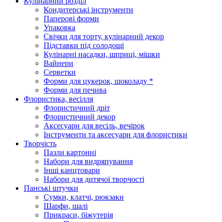
Кулінарний розділ
Кондитерські інструменти
Паперові форми
Упаковка
Свічки для торту, кулінарний декор
Підставки під солодощі
Кулінарні насадки, шприці, мішки
Вайнери
Серветки
Форми для цукерок, шоколаду *
Форми для печива
Флористика, весілля
Флористичний дріт
Флористичний декор
Аксесуари для весіль, вечірок
Інструменти та аксесуари для флористики
Творчість
Пазли картонні
Набори для видряпування
Інші канцтовари
Набори для дитячої творчості
Панські штучки
Сумки, клатчі, рюкзаки
Шарфи, шалі
Прикраси, біжутерія