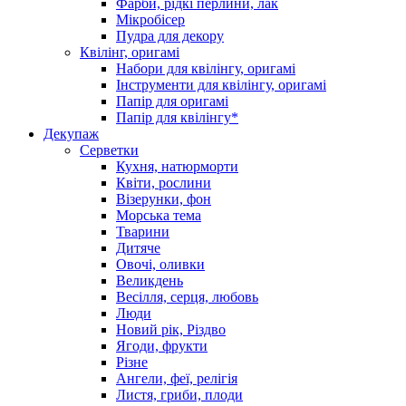
Фарби, рідкі перлини, лак
Мікробісер
Пудра для декору
Квілінг, оригамі
Набори для квілінгу, оригамі
Інструменти для квілінгу, оригамі
Папір для оригамі
Папір для квілінгу*
Декупаж
Серветки
Кухня, натюрморти
Квіти, рослини
Візерунки, фон
Морська тема
Тварини
Дитяче
Овочі, оливки
Великдень
Весілля, серця, любовь
Люди
Новий рік, Різдво
Ягоди, фрукти
Різне
Ангели, феї, релігія
Листя, гриби, плоди