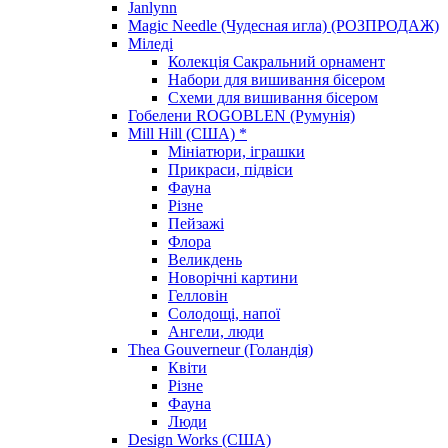
Janlynn
Magic Needle (Чудесная игла) (РОЗПРОДАЖ)
Міледі
Колекція Сакральний орнамент
Набори для вишивання бісером
Схеми для вишивання бісером
Гобелени ROGOBLEN (Румунія)
Mill Hill (США) *
Мініатюри, іграшки
Прикраси, підвіси
Фауна
Різне
Пейзажі
Флора
Великдень
Новорічні картини
Гелловін
Солодощі, напої
Ангели, люди
Thea Gouverneur (Голандія)
Квіти
Різне
Фауна
Люди
Design Works (США)