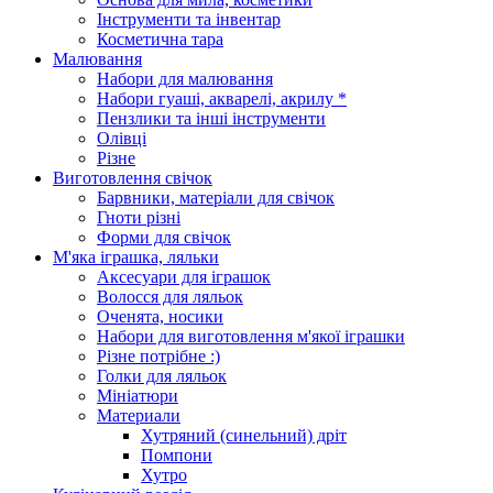
Інструменти та інвентар
Косметична тара
Малювання
Набори для малювання
Набори гуаші, акварелі, акрилу *
Пензлики та інші інструменти
Олівці
Різне
Виготовлення свічок
Барвники, матеріали для свічок
Гноти різні
Форми для свічок
М'яка іграшка, ляльки
Аксесуари для іграшок
Волосся для ляльок
Оченята, носики
Набори для виготовлення м'якої іграшки
Різне потрібне :)
Голки для ляльок
Мініатюри
Материали
Хутряний (синельний) дріт
Помпони
Хутро