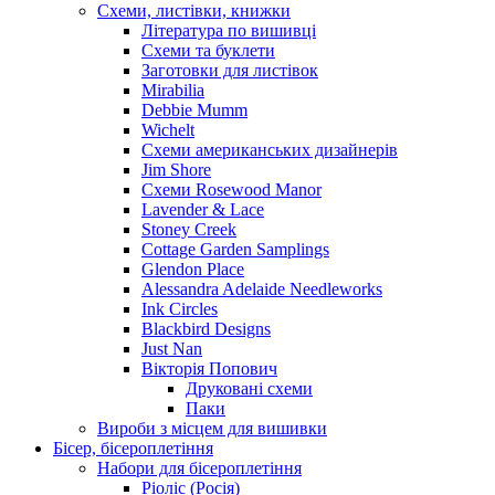
Схеми, листівки, книжки
Література по вишивці
Схеми та буклети
Заготовки для листівок
Mirabilia
Debbie Mumm
Wichelt
Схеми американських дизайнерів
Jim Shore
Cхеми Rosewood Manor
Lavender & Lace
Stoney Creek
Cottage Garden Samplings
Glendon Place
Alessandra Adelaide Needleworks
Ink Circles
Blackbird Designs
Just Nan
Вікторія Попович
Друковані схеми
Паки
Вироби з місцем для вишивки
Бісер, бісероплетіння
Набори для бісероплетіння
Ріоліс (Росія)