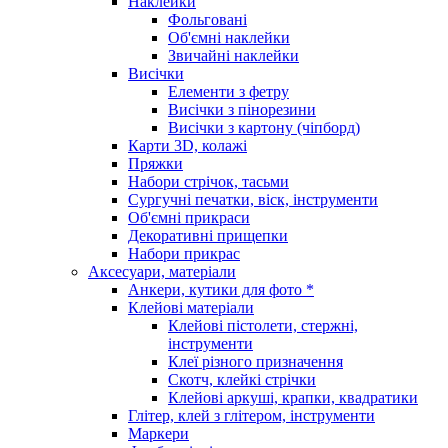
Наклейки
Фольговані
Об'ємні наклейки
Звичайні наклейки
Висічки
Елементи з фетру
Висічки з пінорезини
Висічки з картону (чіпборд)
Карти 3D, колажі
Пряжки
Набори стрічок, тасьми
Сургучні печатки, віск, інструменти
Об'ємні прикраси
Декоративні прищепки
Набори прикрас
Аксесуари, матеріали
Анкери, кутики для фото *
Клейові матеріали
Клейові пістолети, стержні,
інструменти
Клеї різного призначення
Скотч, клейкі стрічки
Клейові аркуші, крапки, квадратики
Глітер, клей з глітером, інструменти
Маркери