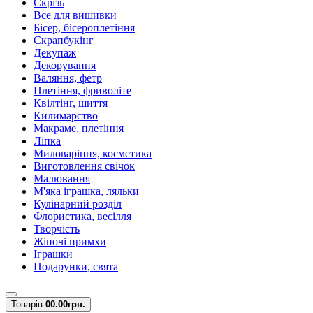
Скрізь
Все для вишивки
Бісер, бісероплетіння
Скрапбукінг
Декупаж
Декорування
Валяння, фетр
Плетіння, фриволіте
Квілтінг, шиття
Килимарство
Макраме, плетіння
Ліпка
Миловаріння, косметика
Виготовлення свічок
Малювання
М'яка іграшка, ляльки
Кулінарний розділ
Флористика, весілля
Творчість
Жіночі примхи
Іграшки
Подарунки, свята
Товарів
0
0.00грн.