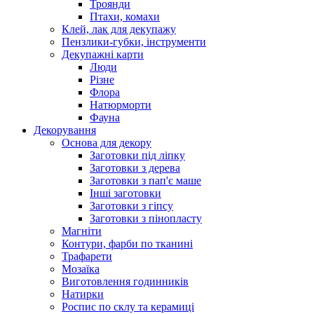
Троянди
Птахи, комахи
Клей, лак для декупажу
Пензлики-губки, інструменти
Декупажні карти
Люди
Різне
Флора
Натюрморти
Фауна
Декорування
Основа для декору
Заготовки під ліпку
Заготовки з дерева
Заготовки з пап'є маше
Інші заготовки
Заготовки з гіпсу
Заготовки з пінопласту
Магніти
Контури, фарби по тканині
Трафарети
Мозаїка
Виготовлення годинників
Натирки
Роспис по склу та керамиці