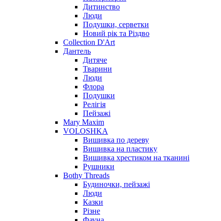
Дитинство
Люди
Подушки, серветки
Новий рік та Різдво
Collection D'Art
Дантель
Дитяче
Тварини
Люди
Флора
Подушки
Релігія
Пейзажі
Mary Maxim
VOLOSHKA
Вишивка по дереву
Вишивка на пластику
Вишивка хрестиком на тканині
Рушники
Bothy Threads
Будиночки, пейзажі
Люди
Казки
Різне
Фауна