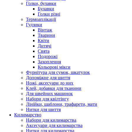
Голки, булавки
Булавки
Голки різні
Термоаплікації
Гудзики
Вінтаж
Тварини
Квіти
Дитячі
Свята
Подорожі
Захоплення
Кольорові мікси
Фурнітура для сумок, шкатулок
Допоміжне для шиття
Ножі, аксесуари до них
Клей, добавки для тканини
Для швейних машинок
Набори для квілтінгу
Лінійки, шаблони, трафарети, мати
Нитки для шиття
Килимарство
Набори для килимарства
Аксесуари для килимарства
Нитки для килимарства