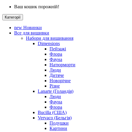
Ваш кошик порожній!
Категорії
new
Новинки
Все для вишивки
Набори для вишивання
Dimensions
Пейзажі
Флора
Фауна
Натюрморти
Люди
Дитяче
Новорічне
Різне
Lanarte (Голандія)
Люди
Фауна
Флора
Bucilla (США)
Vervaco (Бельгія)
Подушки
Картини