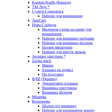
Kustom Krafts (Канада)
ТМ Леді *
Сузір'я Єдинорога
Набори для вишивання
ЛанСвіт
Нова Слобода
Малюнок-схема на канві для
вишивання
Набори для вишивки нитками
Набори для вишивки бісером
Бісерні мініатюри
Набори для шиття ляльок
Затишні хрестики *
Zayka stitch
Марки
Іграшки на підвісі
На підставці
ВДВ (Україна)
Декоративні іграшки
Вишивка хрестиком
Вишивка бісером
Mirabilia
Кольорова
Шопер під вишивку
Набори для вишивання декору