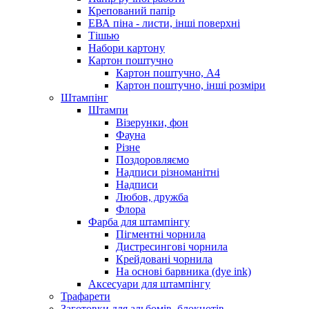
Крепований папір
ЕВА піна - листи, інші поверхні
Тішью
Набори картону
Картон поштучно
Картон поштучно, А4
Картон поштучно, інші розміри
Штампінг
Штампи
Візерунки, фон
Фауна
Різне
Поздоровляємо
Надписи різноманітні
Надписи
Любов, дружба
Флора
Фарба для штампінгу
Пігментні чорнила
Дистресингові чорнила
Крейдовані чорнила
На основі барвника (dye ink)
Аксесуари для штампінгу
Трафарети
Заготовки для альбомів, блокнотів