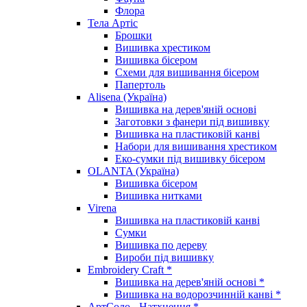
Флора
Тела Артіс
Брошки
Вишивка хрестиком
Вишивка бісером
Схеми для вишивання бісером
Папертоль
Alisena (Україна)
Вишивка на дерев'яній основі
Заготовки з фанери під вишивку
Вишивка на пластиковій канві
Набори для вишивання хрестиком
Еко-сумки під вишивку бісером
OLANTA (Україна)
Вишивка бісером
Вишивка нитками
Virena
Вишивка на пластиковій канві
Сумки
Вишивка по дереву
Вироби під вишивку
Embroidery Craft *
Вишивка на дерев'яній основі *
Вишивка на водорозчинній канві *
АртСоло - Натхнення *