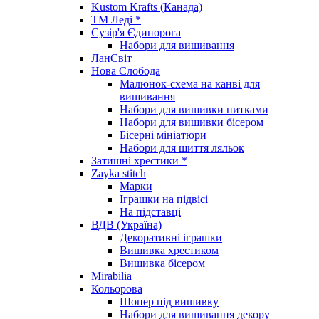
Kustom Krafts (Канада)
ТМ Леді *
Сузір'я Єдинорога
Набори для вишивання
ЛанСвіт
Нова Слобода
Малюнок-схема на канві для
вишивання
Набори для вишивки нитками
Набори для вишивки бісером
Бісерні мініатюри
Набори для шиття ляльок
Затишні хрестики *
Zayka stitch
Марки
Іграшки на підвісі
На підставці
ВДВ (Україна)
Декоративні іграшки
Вишивка хрестиком
Вишивка бісером
Mirabilia
Кольорова
Шопер під вишивку
Набори для вишивання декору