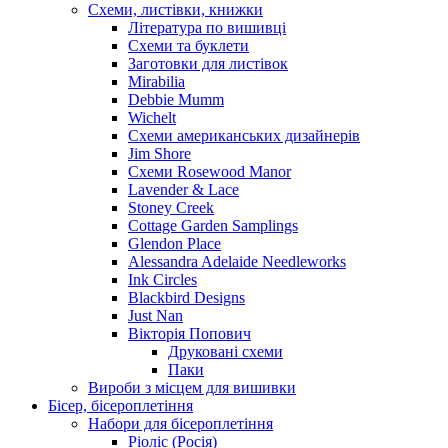
Схеми, листівки, книжки
Література по вишивці
Схеми та буклети
Заготовки для листівок
Mirabilia
Debbie Mumm
Wichelt
Схеми американських дизайнерів
Jim Shore
Cхеми Rosewood Manor
Lavender & Lace
Stoney Creek
Cottage Garden Samplings
Glendon Place
Alessandra Adelaide Needleworks
Ink Circles
Blackbird Designs
Just Nan
Вікторія Попович
Друковані схеми
Паки
Вироби з місцем для вишивки
Бісер, бісероплетіння
Набори для бісероплетіння
Ріоліс (Росія)