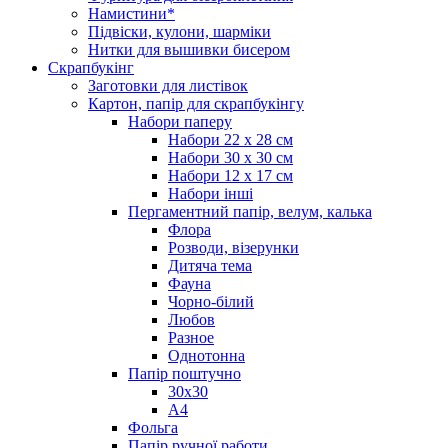
Намистини*
Підвіски, кулони, шарміки
Нитки для вышивки бисером
Скрапбукінг
Заготовки для листівок
Картон, папір для скрапбукінгу
Набори паперу
Набори 22 х 28 см
Набори 30 х 30 см
Набори 12 х 17 см
Набори інші
Пергаментний папір, велум, калька
Флора
Розводи, візерунки
Дитяча тема
Фауна
Чорно-білий
Любов
Разное
Однотонна
Папір поштучно
30х30
А4
Фольга
Папір ручної работи