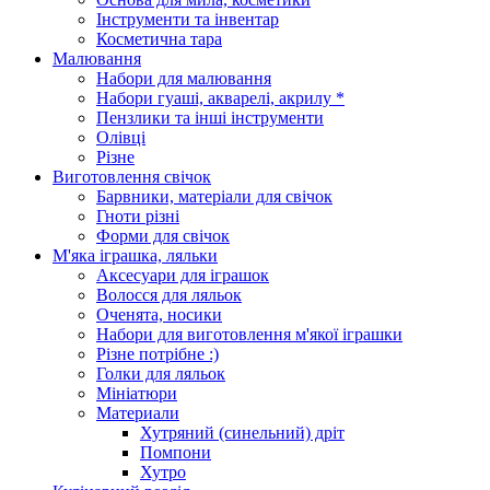
Інструменти та інвентар
Косметична тара
Малювання
Набори для малювання
Набори гуаші, акварелі, акрилу *
Пензлики та інші інструменти
Олівці
Різне
Виготовлення свічок
Барвники, матеріали для свічок
Гноти різні
Форми для свічок
М'яка іграшка, ляльки
Аксесуари для іграшок
Волосся для ляльок
Оченята, носики
Набори для виготовлення м'якої іграшки
Різне потрібне :)
Голки для ляльок
Мініатюри
Материали
Хутряний (синельний) дріт
Помпони
Хутро