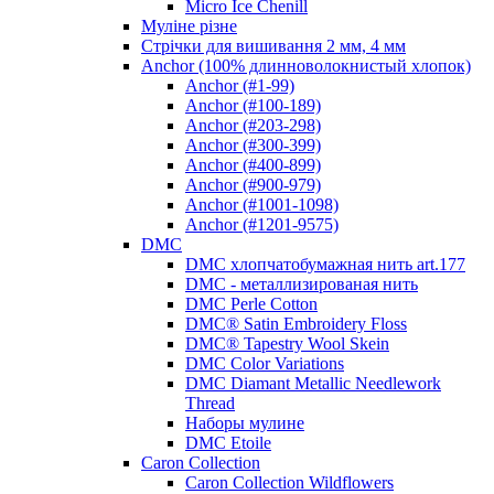
Micro Ice Chenill
Муліне різне
Стрічки для вишивання 2 мм, 4 мм
Anchor (100% длинноволокнистый хлопок)
Anchor (#1-99)
Anchor (#100-189)
Anchor (#203-298)
Anchor (#300-399)
Anchor (#400-899)
Anchor (#900-979)
Anchor (#1001-1098)
Anchor (#1201-9575)
DMC
DMC хлопчатобумажная нить art.177
DMC - металлизированая нить
DMC Perle Cotton
DMC® Satin Embroidery Floss
DMC® Tapestry Wool Skein
DMC Color Variations
DMC Diamant Metallic Needlework
Thread
Наборы мулине
DMC Etoile
Caron Collection
Caron Collection Wildflowers