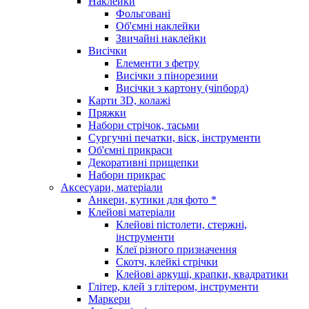
Наклейки
Фольговані
Об'ємні наклейки
Звичайні наклейки
Висічки
Елементи з фетру
Висічки з пінорезини
Висічки з картону (чіпборд)
Карти 3D, колажі
Пряжки
Набори стрічок, тасьми
Сургучні печатки, віск, інструменти
Об'ємні прикраси
Декоративні прищепки
Набори прикрас
Аксесуари, матеріали
Анкери, кутики для фото *
Клейові матеріали
Клейові пістолети, стержні,
інструменти
Клеї різного призначення
Скотч, клейкі стрічки
Клейові аркуші, крапки, квадратики
Глітер, клей з глітером, інструменти
Маркери