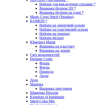
Набори для викладення стразами *
Вишивка бісером 3D *
Вишивка бісером на одязі *
Magic Cross Stitch (Україна)
KOMOD *
Набори на дерев'яній основі
Набори на пластиковій основі
Набори на тканині
Набори бісерні
Юркевич Марія
Вишивка на пластику
Вишивка на дереві
Світ можливостей
Heritage Crafts
Флора
Фауна
Природа
Люди
Леля
Марічка
Вишивка хрестиком
Шаменко Наталія
Kingdom of handmade
Stitch Color Mix