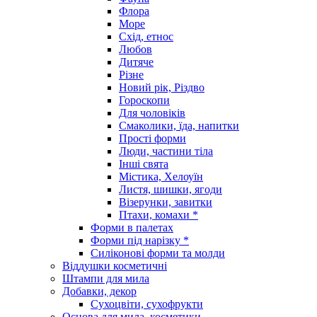
Флора
Море
Схід, етнос
Любов
Дитяче
Різне
Новий рік, Різдво
Гороскопи
Для чоловіків
Смаколики, їда, напитки
Прості форми
Люди, частини тіла
Інші свята
Містика, Хелоуїн
Листя, шишки, ягоди
Візерунки, завитки
Птахи, комахи *
Форми в палетах
Форми під нарізку *
Силіконові форми та молди
Віддушки косметичні
Штампи для мила
Добавки, декор
Сухоцвіти, сухофрукти
Основа для мила, косметики