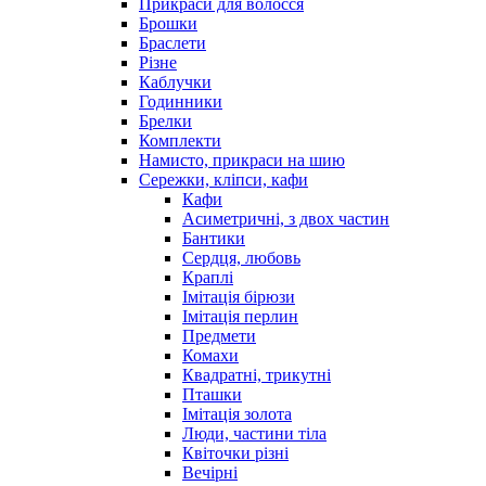
Прикраси для волосся
Брошки
Браслети
Різне
Каблучки
Годинники
Брелки
Комплекти
Намисто, прикраси на шию
Сережки, кліпси, кафи
Кафи
Асиметричні, з двох частин
Бантики
Сердця, любовь
Краплі
Імітація бірюзи
Імітація перлин
Предмети
Комахи
Квадратні, трикутні
Пташки
Імітація золота
Люди, частини тіла
Квіточки різні
Вечірні