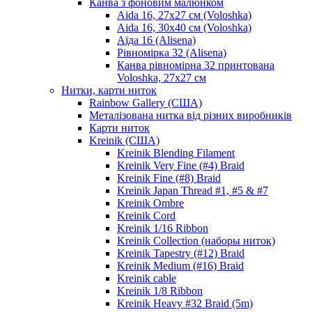
Канва з фоновим малюнком
Aida 16, 27х27 см (Voloshka)
Aida 16, 30х40 см (Voloshka)
Аїда 16 (Alisena)
Рівномірка 32 (Alisena)
Канва рівномірна 32 принтована
Voloshka, 27х27 см
Нитки, карти ниток
Rainbow Gallery (США)
Металізована нитка від різних виробників
Карти ниток
Kreinik (США)
Kreinik Blending Filament
Kreinik Very Fine (#4) Braid
Kreinik Fine (#8) Braid
Kreinik Japan Thread #1, #5 & #7
Kreinik Ombre
Kreinik Cord
Kreinik 1/16 Ribbon
Kreinik Collection (наборы ниток)
Kreinik Tapestry (#12) Braid
Kreinik Medium (#16) Braid
Kreinik cable
Kreinik 1/8 Ribbon
Kreinik Heavy #32 Braid (5m)