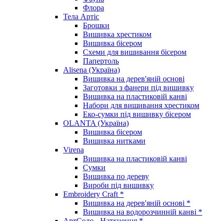
Флора
Тела Артіс
Брошки
Вишивка хрестиком
Вишивка бісером
Схеми для вишивання бісером
Папертоль
Alisena (Україна)
Вишивка на дерев'яній основі
Заготовки з фанери під вишивку
Вишивка на пластиковій канві
Набори для вишивання хрестиком
Еко-сумки під вишивку бісером
OLANTA (Україна)
Вишивка бісером
Вишивка нитками
Virena
Вишивка на пластиковій канві
Сумки
Вишивка по дереву
Вироби під вишивку
Embroidery Craft *
Вишивка на дерев'яній основі *
Вишивка на водорозчинній канві *
АртСоло - Натхнення *