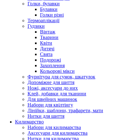
Голки, булавки
Булавки
Голки різні
Термоаплікації
Гудзики
Вінтаж
Тварини
Квіти
Дитячі
Свята
Подорожі
Захоплення
Кольорові мікси
Фурнітура для сумок, шкатулок
Допоміжне для шиття
Ножі, аксесуари до них
Клей, добавки для тканини
Для швейних машинок
Набори для квілтінгу
Лінійки, шаблони, трафарети, мати
Нитки для шиття
Килимарство
Набори для килимарства
Аксесуари для килимарства
Нитки для килимарства