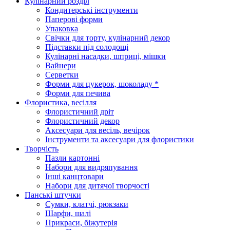
Кулінарний розділ
Кондитерські інструменти
Паперові форми
Упаковка
Свічки для торту, кулінарний декор
Підставки під солодощі
Кулінарні насадки, шприці, мішки
Вайнери
Серветки
Форми для цукерок, шоколаду *
Форми для печива
Флористика, весілля
Флористичний дріт
Флористичний декор
Аксесуари для весіль, вечірок
Інструменти та аксесуари для флористики
Творчість
Пазли картонні
Набори для видряпування
Інші канцтовари
Набори для дитячої творчості
Панські штучки
Сумки, клатчі, рюкзаки
Шарфи, шалі
Прикраси, біжутерія