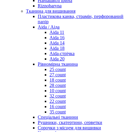
Наніашвілі Ірина
Riznobarvna
Тканина для вишивання
Пластикова канва, страмін, перфорований
папір
Aida / Аіда
Aida 11
Aida 16
Aida 14
Aida 18
Aida-стрічка
Aida 20
Рівномірна тканина
25 count
27 count
18 count
28 count
10 count
32 count
22 count
16 count
35 count
Спеціальні тканини
Рушники, скатертини, серветки
Сорочки з місцем для вишивки