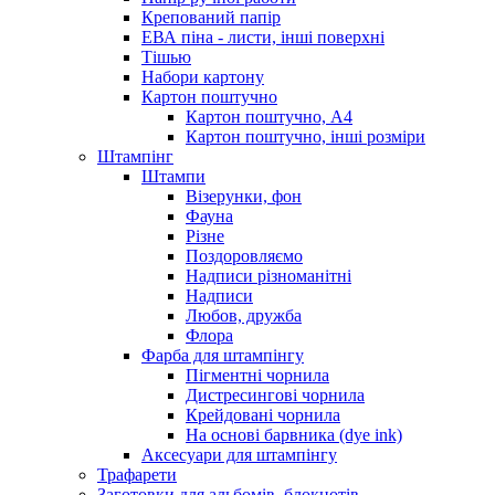
Крепований папір
ЕВА піна - листи, інші поверхні
Тішью
Набори картону
Картон поштучно
Картон поштучно, А4
Картон поштучно, інші розміри
Штампінг
Штампи
Візерунки, фон
Фауна
Різне
Поздоровляємо
Надписи різноманітні
Надписи
Любов, дружба
Флора
Фарба для штампінгу
Пігментні чорнила
Дистресингові чорнила
Крейдовані чорнила
На основі барвника (dye ink)
Аксесуари для штампінгу
Трафарети
Заготовки для альбомів, блокнотів