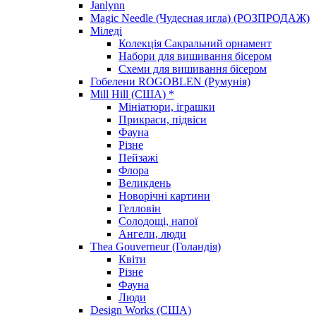
Janlynn
Magic Needle (Чудесная игла) (РОЗПРОДАЖ)
Міледі
Колекція Сакральний орнамент
Набори для вишивання бісером
Схеми для вишивання бісером
Гобелени ROGOBLEN (Румунія)
Mill Hill (США) *
Мініатюри, іграшки
Прикраси, підвіси
Фауна
Різне
Пейзажі
Флора
Великдень
Новорічні картини
Гелловін
Солодощі, напої
Ангели, люди
Thea Gouverneur (Голандія)
Квіти
Різне
Фауна
Люди
Design Works (США)