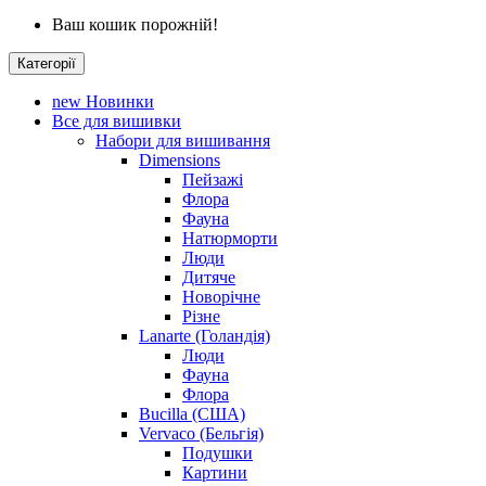
Ваш кошик порожній!
Категорії
new
Новинки
Все для вишивки
Набори для вишивання
Dimensions
Пейзажі
Флора
Фауна
Натюрморти
Люди
Дитяче
Новорічне
Різне
Lanarte (Голандія)
Люди
Фауна
Флора
Bucilla (США)
Vervaco (Бельгія)
Подушки
Картини