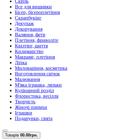
Скрізь
Все для вишивки
Бісер, бісероплетіння
Скрапбукінг
Декупаж
Декорування
Валяння, фетр
Плетіння, фриволіте
Квілтінг, шиття
Килимарство
Макраме, плетіння
Ліпка
Миловаріння, косметика
Виготовлення свічок
Малювання
М'яка іграшка, ляльки
Кулінарний розділ
Флористика, весілля
Творчість
Жіночі примхи
Іграшки
Подарунки, свята
Товарів
0
0.00грн.