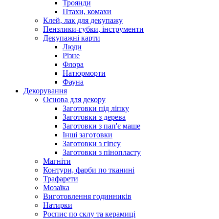
Троянди
Птахи, комахи
Клей, лак для декупажу
Пензлики-губки, інструменти
Декупажні карти
Люди
Різне
Флора
Натюрморти
Фауна
Декорування
Основа для декору
Заготовки під ліпку
Заготовки з дерева
Заготовки з пап'є маше
Інші заготовки
Заготовки з гіпсу
Заготовки з пінопласту
Магніти
Контури, фарби по тканині
Трафарети
Мозаїка
Виготовлення годинників
Натирки
Роспис по склу та керамиці