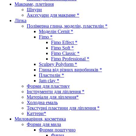
Макраме, плетіння
Шнури
Аксесуари для макраме *
Ліпка
Полімерна глина, моделін, пластилін *
Моделін Cernit *
Fimo *
Fimo Effect *
Fimo Soft *
Fimo Classic *
Fimo Professional *
Sculpey Polyform *
Глина від різних виробників *
Пластилін *
Jam clay *
Форми для пластику
Інструменти для ліплення *
Матеріали для ліплення*
Холодна емаль
Текстурні пластини для ліплення *
Каттери*
Миловаріння, косметика
Форми для мила
Форми поштучно
Фауна