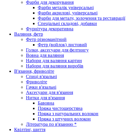
Фарби для декорування
Фарби металік універсальні
Фарби акрилові, універсальні
Фарби для металу, золочення та реставрації
Спеціальні складові, добавки
Фурнітура декоративна
Валяння, фетр
Фетр різноманітний
Фетр (войлок) листовий
Голки, аксесуари для фелтингу
Вовна для валяння
Набори для валяння картин
Набори для валяння виробів
В'язання, фриволіте
Спиці в'язальні
Фриволіте
Гачки в'язальні
Аксесуари для в'язання
Нитки для в'язання
Бавовна
Пряжа чистошерстяна
Пряжа з натуральних волокон
Пряжа з штучних волокон
Література по в'язанню *
Квілтінг, шиття