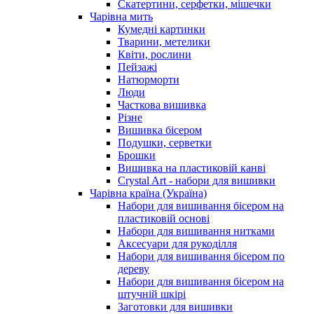
Скатертини, серфетки, мішечки
Чарiвна мить
Кумедні картинки
Тварини, метелики
Квіти, рослини
Пейзажі
Натюрморти
Люди
Часткова вишивка
Різне
Вишивка бісером
Подушки, серветки
Брошки
Вишивка на пластиковій канві
Crystal Art - набори для вишивки
Чарівна країна (Україна)
Набори для вишивання бісером на
пластиковій основі
Набори для вишивання нитками
Аксесуари для рукоділля
Набори для вишивання бісером по
дереву
Набори для вишивання бісером на
штучній шкірі
Заготовки для вишивки