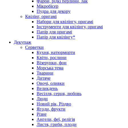
Фарби, рідкі перлини, лак
Мікробісер
Пудра для декору
Квілінг, оригамі
Набори для квілінгу, оригамі
Інструменти для квілінгу, оригамі
Папір для оригамі
Папір для квілінгу*
Декупаж
Серветки
Кухня, натюрморти
Квіти, рослини
Візерунки, фон
Морська тема
Тварини
Дитяче
Овочі, оливки
Великдень
Весілля, серця, любовь
Люди
Новий рік, Різдво
Ягоди, фрукти
Різне
Ангели, феї, релігія
Листя, гриби, плоди