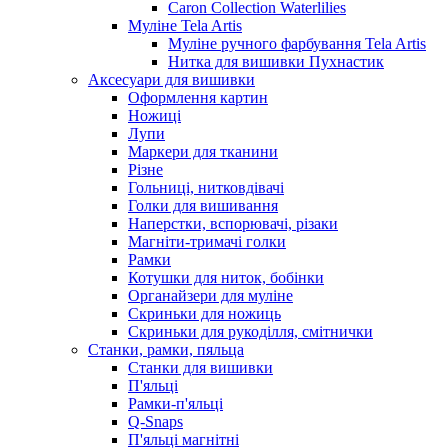
Caron Collection Waterlilies
Муліне Tela Artis
Муліне ручного фарбування Tela Artis
Нитка для вишивки Пухнастик
Аксесуари для вишивки
Оформлення картин
Ножиці
Лупи
Маркери для тканини
Різне
Гольниці, нитковдівачі
Голки для вишивання
Наперстки, вспорювачі, різаки
Магніти-тримачі голки
Рамки
Котушки для ниток, бобінки
Органайзери для муліне
Скриньки для ножиць
Скриньки для рукоділля, смітнички
Станки, рамки, пяльца
Станки для вишивки
П'яльці
Рамки-п'яльці
Q-Snaps
П'яльці магнітні