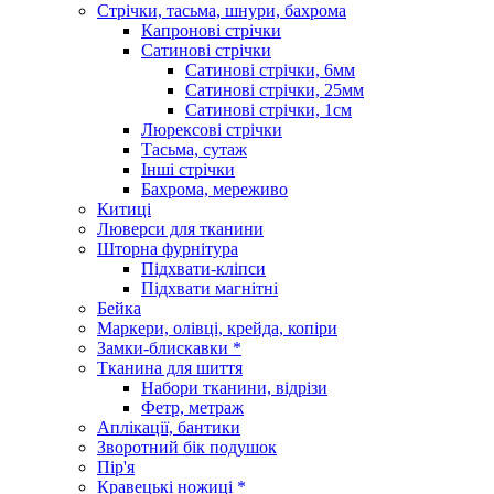
Стрічки, тасьма, шнури, бахрома
Капронові стрічки
Сатинові стрічки
Сатинові стрічки, 6мм
Сатинові стрічки, 25мм
Сатинові стрічки, 1см
Люрексові стрічки
Тасьма, сутаж
Інші стрічки
Бахрома, мереживо
Китиці
Люверси для тканини
Шторна фурнітура
Підхвати-кліпси
Підхвати магнітні
Бейка
Маркери, олівці, крейда, копіри
Замки-блискавки *
Тканина для шиття
Набори тканини, відрізи
Фетр, метраж
Аплікації, бантики
Зворотний бік подушок
Пір'я
Кравецькі ножиці *