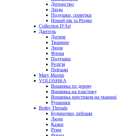
Дитинство
Люди
Подушки, серветки
Новий рік та Різдво
Collection D'Art
Дантель
Дитяче
Тварини
Люди
Флора
Подушки
Релігія
Пейзажі
Mary Maxim
VOLOSHKA
Вишивка по дереву
Вишивка на пластику
Вишивка хрестиком на тканині
Рушники
Bothy Threads
Будиночки, пейзажі
Люди
Казки
Різне
Фауна