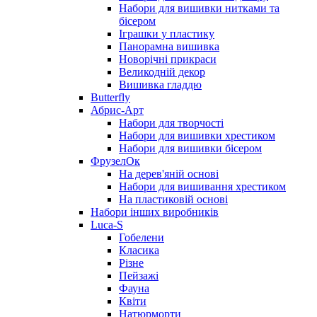
Набори для вишивки нитками та
бісером
Іграшки у пластику
Панорамна вишивка
Новорічні прикраси
Великодній декор
Вишивка гладдю
Butterfly
Абрис-Арт
Набори для творчості
Набори для вишивки хрестиком
Набори для вишивки бісером
ФрузелОк
На дерев'яній основі
Набори для вишивання хрестиком
На пластиковій основі
Набори інших виробників
Luca-S
Гобелени
Класика
Різне
Пейзажі
Фауна
Квіти
Натюрморти