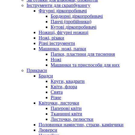
Інструменти для скрапбукингу
Фігурні діркопробивачі
Бордюрні діркопробивачі
Панчі (пробійники)
Кутові діркопробивачі
Ножиці, фігурні ножиці
Ножі, різаки
Різні інструменти
Машинки, ножі, папки
Папки, пластини для тиснення
Ножі
Машинки та приспособи для них
Прикраси
Брадси
Круги, квадрати
Квіти, флора
Свята
Різне
Квіточки, листочки
Паперові квіти
Тканинні квіти
Листочки, пелюстки
Половинки намистин, стрази, камінчики
Люверси