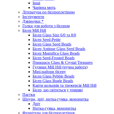
Інші
Чарівна мить
Література по бісероплетінню
Інструменти
Дзвіночки *
Голки для роботи з бісером
Бісер Mill Hill
Бісер Glass Size 6/0 та 8/0
Бісер Seed-Petite
Бісер Glass Seed Beads
Бісер Antique Glass Seed Beads
Бісер Magnifica Glass Beads
Бісер Seed-Frosted Beads
Прикраси Glass & Crystal Treasures
Гудзики Mill Hill (ручна работа)
Міні-набори бісеру
Бісер Glass Pebble Beads
Бісер Glass Bugle Beads
Карти кольорів та трежерсів Mill Hill
Бісер, що світиться у темряві
Паєтки
Шнури, дріт, нитка-гумка, мононитка
Дріт
Нитка-гумка, мононитка
Фурнітура для бісероплетіння