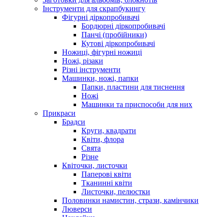
Інструменти для скрапбукингу
Фігурні діркопробивачі
Бордюрні діркопробивачі
Панчі (пробійники)
Кутові діркопробивачі
Ножиці, фігурні ножиці
Ножі, різаки
Різні інструменти
Машинки, ножі, папки
Папки, пластини для тиснення
Ножі
Машинки та приспособи для них
Прикраси
Брадси
Круги, квадрати
Квіти, флора
Свята
Різне
Квіточки, листочки
Паперові квіти
Тканинні квіти
Листочки, пелюстки
Половинки намистин, стрази, камінчики
Люверси