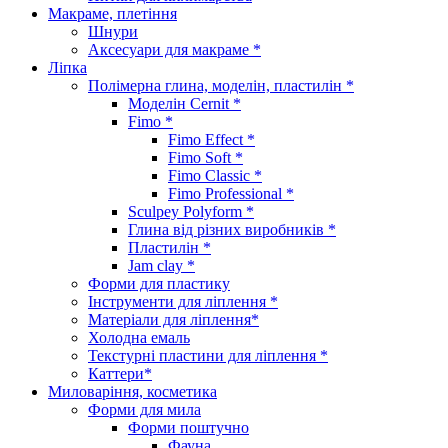
Макраме, плетіння
Шнури
Аксесуари для макраме *
Ліпка
Полімерна глина, моделін, пластилін *
Моделін Cernit *
Fimo *
Fimo Effect *
Fimo Soft *
Fimo Classic *
Fimo Professional *
Sculpey Polyform *
Глина від різних виробників *
Пластилін *
Jam clay *
Форми для пластику
Інструменти для ліплення *
Матеріали для ліплення*
Холодна емаль
Текстурні пластини для ліплення *
Каттери*
Миловаріння, косметика
Форми для мила
Форми поштучно
Фауна