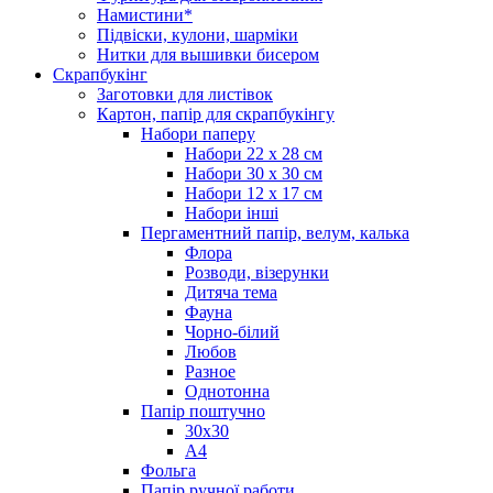
Намистини*
Підвіски, кулони, шарміки
Нитки для вышивки бисером
Скрапбукінг
Заготовки для листівок
Картон, папір для скрапбукінгу
Набори паперу
Набори 22 х 28 см
Набори 30 х 30 см
Набори 12 х 17 см
Набори інші
Пергаментний папір, велум, калька
Флора
Розводи, візерунки
Дитяча тема
Фауна
Чорно-білий
Любов
Разное
Однотонна
Папір поштучно
30х30
А4
Фольга
Папір ручної работи