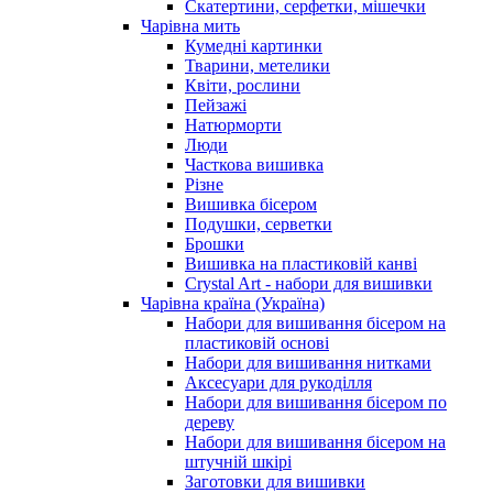
Скатертини, серфетки, мішечки
Чарiвна мить
Кумедні картинки
Тварини, метелики
Квіти, рослини
Пейзажі
Натюрморти
Люди
Часткова вишивка
Різне
Вишивка бісером
Подушки, серветки
Брошки
Вишивка на пластиковій канві
Crystal Art - набори для вишивки
Чарівна країна (Україна)
Набори для вишивання бісером на
пластиковій основі
Набори для вишивання нитками
Аксесуари для рукоділля
Набори для вишивання бісером по
дереву
Набори для вишивання бісером на
штучній шкірі
Заготовки для вишивки