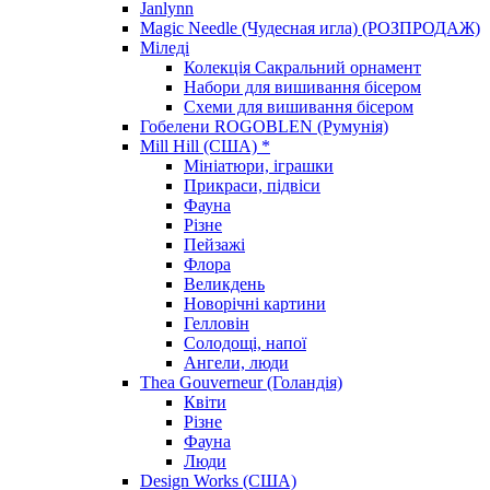
Janlynn
Magic Needle (Чудесная игла) (РОЗПРОДАЖ)
Міледі
Колекція Сакральний орнамент
Набори для вишивання бісером
Схеми для вишивання бісером
Гобелени ROGOBLEN (Румунія)
Mill Hill (США) *
Мініатюри, іграшки
Прикраси, підвіси
Фауна
Різне
Пейзажі
Флора
Великдень
Новорічні картини
Гелловін
Солодощі, напої
Ангели, люди
Thea Gouverneur (Голандія)
Квіти
Різне
Фауна
Люди
Design Works (США)