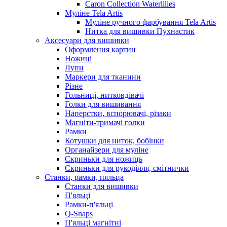
Caron Collection Waterlilies
Муліне Tela Artis
Муліне ручного фарбування Tela Artis
Нитка для вишивки Пухнастик
Аксесуари для вишивки
Оформлення картин
Ножиці
Лупи
Маркери для тканини
Різне
Гольниці, нитковдівачі
Голки для вишивання
Наперстки, вспорювачі, різаки
Магніти-тримачі голки
Рамки
Котушки для ниток, бобінки
Органайзери для муліне
Скриньки для ножиць
Скриньки для рукоділля, смітнички
Станки, рамки, пяльца
Станки для вишивки
П'яльці
Рамки-п'яльці
Q-Snaps
П'яльці магнітні