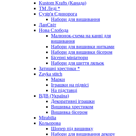
Kustom Krafts (Канада)
ТМ Леді *
Сузір'я Єдинорога
Набори для вишивання
ЛанСвіт
Нова Слобода
Малюнок-схема на канві для
вишивання
Набори для вишивки нитками
Набори для вишивки бісером
Бісерні мініатюри
Набори для шиття ляльок
Затишні хрестики *
Zayka stitch
Марки
Іграшки на підвісі
На підставці
ВДВ (Україна)
Декоративні іграшки
Вишивка хрестиком
Вишивка бісером
Mirabilia
Кольорова
Шопер під вишивку
Набори для вишивання декору