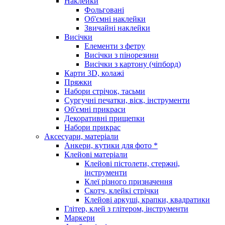
Наклейки
Фольговані
Об'ємні наклейки
Звичайні наклейки
Висічки
Елементи з фетру
Висічки з пінорезини
Висічки з картону (чіпборд)
Карти 3D, колажі
Пряжки
Набори стрічок, тасьми
Сургучні печатки, віск, інструменти
Об'ємні прикраси
Декоративні прищепки
Набори прикрас
Аксесуари, матеріали
Анкери, кутики для фото *
Клейові матеріали
Клейові пістолети, стержні,
інструменти
Клеї різного призначення
Скотч, клейкі стрічки
Клейові аркуші, крапки, квадратики
Глітер, клей з глітером, інструменти
Маркери