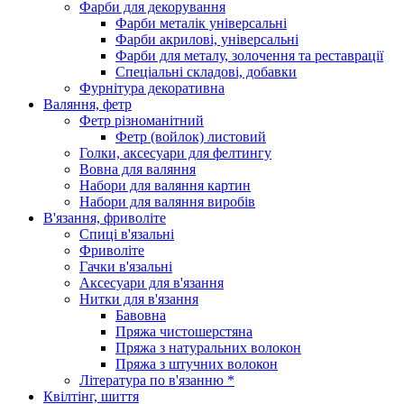
Фарби для декорування
Фарби металік універсальні
Фарби акрилові, універсальні
Фарби для металу, золочення та реставрації
Спеціальні складові, добавки
Фурнітура декоративна
Валяння, фетр
Фетр різноманітний
Фетр (войлок) листовий
Голки, аксесуари для фелтингу
Вовна для валяння
Набори для валяння картин
Набори для валяння виробів
В'язання, фриволіте
Спиці в'язальні
Фриволіте
Гачки в'язальні
Аксесуари для в'язання
Нитки для в'язання
Бавовна
Пряжа чистошерстяна
Пряжа з натуральних волокон
Пряжа з штучних волокон
Література по в'язанню *
Квілтінг, шиття