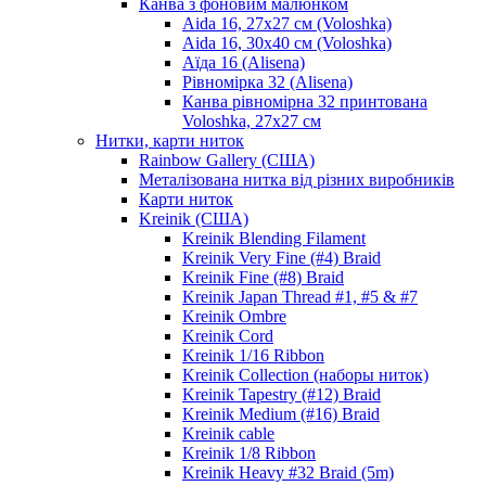
Канва з фоновим малюнком
Aida 16, 27х27 см (Voloshka)
Aida 16, 30х40 см (Voloshka)
Аїда 16 (Alisena)
Рівномірка 32 (Alisena)
Канва рівномірна 32 принтована
Voloshka, 27х27 см
Нитки, карти ниток
Rainbow Gallery (США)
Металізована нитка від різних виробників
Карти ниток
Kreinik (США)
Kreinik Blending Filament
Kreinik Very Fine (#4) Braid
Kreinik Fine (#8) Braid
Kreinik Japan Thread #1, #5 & #7
Kreinik Ombre
Kreinik Cord
Kreinik 1/16 Ribbon
Kreinik Collection (наборы ниток)
Kreinik Tapestry (#12) Braid
Kreinik Medium (#16) Braid
Kreinik cable
Kreinik 1/8 Ribbon
Kreinik Heavy #32 Braid (5m)