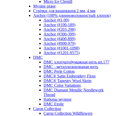
Micro Ice Chenill
Муліне різне
Стрічки для вишивання 2 мм, 4 мм
Anchor (100% длинноволокнистый хлопок)
Anchor (#1-99)
Anchor (#100-189)
Anchor (#203-298)
Anchor (#300-399)
Anchor (#400-899)
Anchor (#900-979)
Anchor (#1001-1098)
Anchor (#1201-9575)
DMC
DMC хлопчатобумажная нить art.177
DMC - металлизированая нить
DMC Perle Cotton
DMC® Satin Embroidery Floss
DMC® Tapestry Wool Skein
DMC Color Variations
DMC Diamant Metallic Needlework
Thread
Наборы мулине
DMC Etoile
Caron Collection
Caron Collection Wildflowers