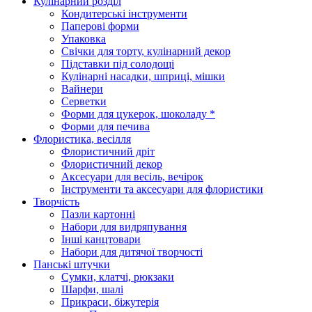
Кулінарний розділ
Кондитерські інструменти
Паперові форми
Упаковка
Свічки для торту, кулінарний декор
Підставки під солодощі
Кулінарні насадки, шприці, мішки
Вайнери
Серветки
Форми для цукерок, шоколаду *
Форми для печива
Флористика, весілля
Флористичний дріт
Флористичний декор
Аксесуари для весіль, вечірок
Інструменти та аксесуари для флористики
Творчість
Пазли картонні
Набори для видряпування
Інші канцтовари
Набори для дитячої творчості
Панські штучки
Сумки, клатчі, рюкзаки
Шарфи, шалі
Прикраси, біжутерія