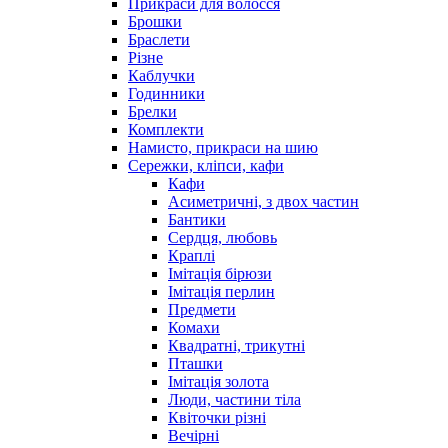
Прикраси для волосся
Брошки
Браслети
Різне
Каблучки
Годинники
Брелки
Комплекти
Намисто, прикраси на шию
Сережки, кліпси, кафи
Кафи
Асиметричні, з двох частин
Бантики
Сердця, любовь
Краплі
Імітація бірюзи
Імітація перлин
Предмети
Комахи
Квадратні, трикутні
Пташки
Імітація золота
Люди, частини тіла
Квіточки різні
Вечірні