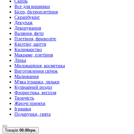
Скрізь
Все для вишивки
Бісер, бісероплетіння
Скрапбукінг
Декупаж
Декорування
Валяння, фетр
Плетіння, фриволіте
Квілтінг, шиття
Килимарство
Макраме, плетіння
Ліпка
Миловаріння, косметика
Виготовлення свічок
Малювання
М'яка іграшка, ляльки
Кулінарний розділ
Флористика, весілля
Творчість
Жіночі примхи
Іграшки
Подарунки, свята
Товарів
0
0.00грн.