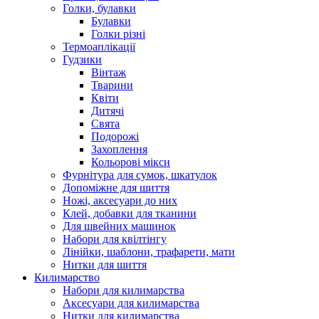
Голки, булавки
Булавки
Голки різні
Термоаплікації
Гудзики
Вінтаж
Тварини
Квіти
Дитячі
Свята
Подорожі
Захоплення
Кольорові мікси
Фурнітура для сумок, шкатулок
Допоміжне для шиття
Ножі, аксесуари до них
Клей, добавки для тканини
Для швейних машинок
Набори для квілтінгу
Лінійки, шаблони, трафарети, мати
Нитки для шиття
Килимарство
Набори для килимарства
Аксесуари для килимарства
Нитки для килимарства