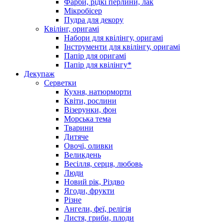
Фарби, рідкі перлини, лак
Мікробісер
Пудра для декору
Квілінг, оригамі
Набори для квілінгу, оригамі
Інструменти для квілінгу, оригамі
Папір для оригамі
Папір для квілінгу*
Декупаж
Серветки
Кухня, натюрморти
Квіти, рослини
Візерунки, фон
Морська тема
Тварини
Дитяче
Овочі, оливки
Великдень
Весілля, серця, любовь
Люди
Новий рік, Різдво
Ягоди, фрукти
Різне
Ангели, феї, релігія
Листя, гриби, плоди