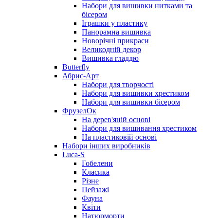
Набори для вишивки нитками та
бісером
Іграшки у пластику
Панорамна вишивка
Новорічні прикраси
Великодній декор
Вишивка гладдю
Butterfly
Абрис-Арт
Набори для творчості
Набори для вишивки хрестиком
Набори для вишивки бісером
ФрузелОк
На дерев'яній основі
Набори для вишивання хрестиком
На пластиковій основі
Набори інших виробників
Luca-S
Гобелени
Класика
Різне
Пейзажі
Фауна
Квіти
Натюрморти