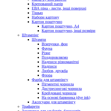
Крепований папір
ЕВА піна - листи, інші поверхні
Тішью
Набори картону
Картон поштучно
Картон поштучно, А4
Картон поштучно, інші розміри
Штампінг
Штампи
Візерунки, фон
Фауна
Різне
Поздоровляємо
Надписи різноманітні
Надписи
Любов, дружба
Флора
Фарба для штампінгу
Пігментні чорнила
Дистресингові чорнила
Крейдовані чорнила
На основі барвника (dye ink)
Аксесуари для штампінгу
Трафарети
Заготовки для альбомів, блокнотів