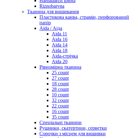
Наніашвілі Ірина
Riznobarvna
Тканина для вишивання
Пластикова канва, страмін, перфорований
папір
Aida / Аіда
Aida 11
Aida 16
Aida 14
Aida 18
Aida-стрічка
Aida 20
Рівномірна тканина
25 count
27 count
18 count
28 count
10 count
32 count
22 count
16 count
35 count
Спеціальні тканини
Рушники, скатертини, серветки
Сорочки з місцем для вишивки