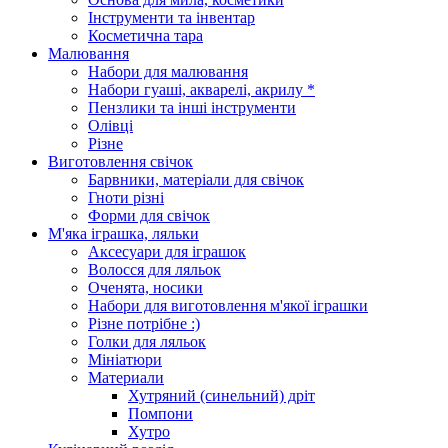
Інструменти та інвентар
Косметична тара
Малювання
Набори для малювання
Набори гуаші, акварелі, акрилу *
Пензлики та інші інструменти
Олівці
Різне
Виготовлення свічок
Барвники, матеріали для свічок
Гноти різні
Форми для свічок
М'яка іграшка, ляльки
Аксесуари для іграшок
Волосся для ляльок
Оченята, носики
Набори для виготовлення м'якої іграшки
Різне потрібне :)
Голки для ляльок
Мініатюри
Материали
Хутряний (синельний) дріт
Помпони
Хутро