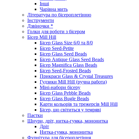
Інші
Чарівна мить
Література по бісероплетінню
Інструменти
Дзвіночки *
Голки для роботи з бісером
Бісер Mill Hill
Бісер Glass Size 6/0 та 8/0
Бісер Seed-Petite
Бісер Glass Seed Beads
Бісер Antique Glass Seed Beads
Бісер Magnifica Glass Beads
Бісер Seed-Frosted Beads
Прикраси Glass & Crystal Treasures
Гудзики Mill Hill (ручна работа)
Міні-набори бісеру
Бісер Glass Pebble Beads
Бісер Glass Bugle Beads
Карти кольорів та трежерсів Mill Hill
Бісер, що світиться у темряві
Паєтки
Шнури, дріт, нитка-гумка, мононитка
Дріт
Нитка-гумка, мононитка
Фурнітура для бісероплетіння