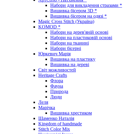
Набори для викладення стразами *
Вишивка бісером 3D *
Вишивка бісером на одязі *
Magic Cross Stitch (Україна)
KOMOD *
Набори на дерев'яній основі
Набори на пластиковій основі
Набори на тканині
Набори бісерні
Юркевич Марія
Вишивка на пластику
Вишивка на дереві
Світ можливостей
Heritage Crafts
Флора
Фауна
Природа
Люди
Леля
Марічка
Вишивка хрестиком
Шаменко Наталія
Kingdom of handmade
Stitch Color Mix