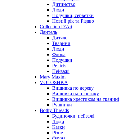
Дитинство
Люди
Подушки, серветки
Новий рік та Різдво
Collection D'Art
Дантель
Дитяче
Тварини
Люди
Флора
Подушки
Релігія
Пейзажі
Mary Maxim
VOLOSHKA
Вишивка по дереву
Вишивка на пластику
Вишивка хрестиком на тканині
Рушники
Bothy Threads
Будиночки, пейзажі
Люди
Казки
Різне
Фауна