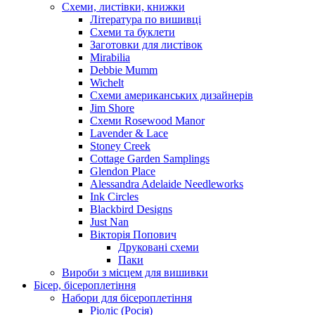
Схеми, листівки, книжки
Література по вишивці
Схеми та буклети
Заготовки для листівок
Mirabilia
Debbie Mumm
Wichelt
Схеми американських дизайнерів
Jim Shore
Cхеми Rosewood Manor
Lavender & Lace
Stoney Creek
Cottage Garden Samplings
Glendon Place
Alessandra Adelaide Needleworks
Ink Circles
Blackbird Designs
Just Nan
Вікторія Попович
Друковані схеми
Паки
Вироби з місцем для вишивки
Бісер, бісероплетіння
Набори для бісероплетіння
Ріоліс (Росія)