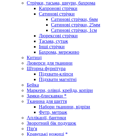
Стрічки, тасьма, шнури, бахрома
Капронові стрічки
Сатинові стрічки
Сатинові стрічки, 6мм
Сатинові стрічки, 25мм
Сатинові стрічки, 1см
Люрексові стрічки
Тасьма, сутаж
Інші стрічки
Бахрома, мереживо
Китиці
Люверси для тканини
Шторна фурнітура
Підхвати-кліпси
Підхвати магнітні
Бейка
Маркери, олівці, крейда, копіри
Замки-блискавки *
Тканина для шиття
Набори тканини, відрізи
Фетр, метраж
Аплікації, бантики
Зворотний бік подушок
Пір'я
Кравецькі ножиці *