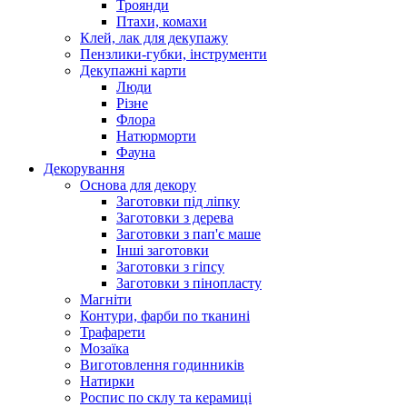
Троянди
Птахи, комахи
Клей, лак для декупажу
Пензлики-губки, інструменти
Декупажні карти
Люди
Різне
Флора
Натюрморти
Фауна
Декорування
Основа для декору
Заготовки під ліпку
Заготовки з дерева
Заготовки з пап'є маше
Інші заготовки
Заготовки з гіпсу
Заготовки з пінопласту
Магніти
Контури, фарби по тканині
Трафарети
Мозаїка
Виготовлення годинників
Натирки
Роспис по склу та керамиці