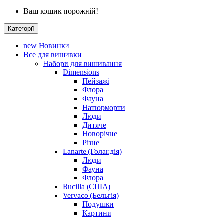
Ваш кошик порожній!
Категорії
new
Новинки
Все для вишивки
Набори для вишивання
Dimensions
Пейзажі
Флора
Фауна
Натюрморти
Люди
Дитяче
Новорічне
Різне
Lanarte (Голандія)
Люди
Фауна
Флора
Bucilla (США)
Vervaco (Бельгія)
Подушки
Картини