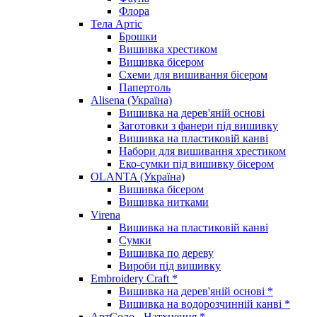
Флора
Тела Артіс
Брошки
Вишивка хрестиком
Вишивка бісером
Схеми для вишивання бісером
Папертоль
Alisena (Україна)
Вишивка на дерев'яній основі
Заготовки з фанери під вишивку
Вишивка на пластиковій канві
Набори для вишивання хрестиком
Еко-сумки під вишивку бісером
OLANTA (Україна)
Вишивка бісером
Вишивка нитками
Virena
Вишивка на пластиковій канві
Сумки
Вишивка по дереву
Вироби під вишивку
Embroidery Craft *
Вишивка на дерев'яній основі *
Вишивка на водорозчинній канві *
АртСоло - Натхнення *