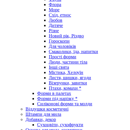
Флора
Море
Схід, етнос
Любов
Дитяче
Різне
Новий рік, Різдво
Гороскопи
Для чоловіків
Смаколики, їда, напитки
Прості форми
Люди, частини тіла
Інші свята
Містика, Хелоуїн
Листя, шишки, ягоди
Візерунки, завитки
Птахи, комахи *
Форми в палетах
Форми під нарізку *
Силіконові форми та молди
Віддушки косметичні
Штампи для мила
Добавки, декор
Сухоцвіти, сухофрукти
Основа для мила, косметики