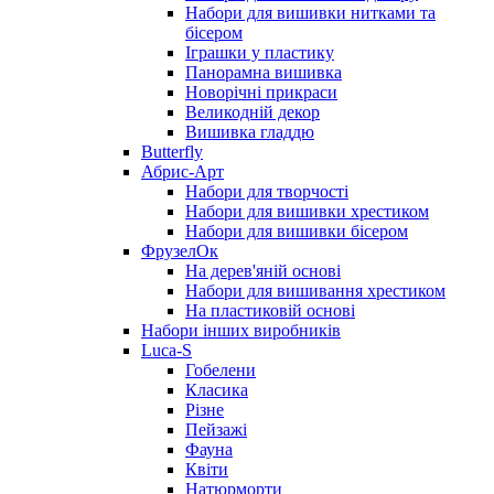
Набори для вишивки нитками та
бісером
Іграшки у пластику
Панорамна вишивка
Новорічні прикраси
Великодній декор
Вишивка гладдю
Butterfly
Абрис-Арт
Набори для творчості
Набори для вишивки хрестиком
Набори для вишивки бісером
ФрузелОк
На дерев'яній основі
Набори для вишивання хрестиком
На пластиковій основі
Набори інших виробників
Luca-S
Гобелени
Класика
Різне
Пейзажі
Фауна
Квіти
Натюрморти