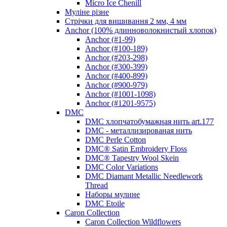
Micro Ice Chenill
Муліне різне
Стрічки для вишивання 2 мм, 4 мм
Anchor (100% длинноволокнистый хлопок)
Anchor (#1-99)
Anchor (#100-189)
Anchor (#203-298)
Anchor (#300-399)
Anchor (#400-899)
Anchor (#900-979)
Anchor (#1001-1098)
Anchor (#1201-9575)
DMC
DMC хлопчатобумажная нить art.177
DMC - металлизированая нить
DMC Perle Cotton
DMC® Satin Embroidery Floss
DMC® Tapestry Wool Skein
DMC Color Variations
DMC Diamant Metallic Needlework
Thread
Наборы мулине
DMC Etoile
Caron Collection
Caron Collection Wildflowers