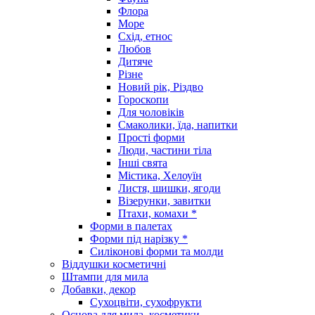
Флора
Море
Схід, етнос
Любов
Дитяче
Різне
Новий рік, Різдво
Гороскопи
Для чоловіків
Смаколики, їда, напитки
Прості форми
Люди, частини тіла
Інші свята
Містика, Хелоуїн
Листя, шишки, ягоди
Візерунки, завитки
Птахи, комахи *
Форми в палетах
Форми під нарізку *
Силіконові форми та молди
Віддушки косметичні
Штампи для мила
Добавки, декор
Сухоцвіти, сухофрукти
Основа для мила, косметики