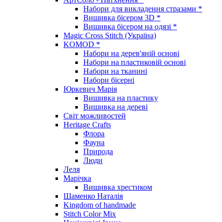
Набори для викладення стразами *
Вишивка бісером 3D *
Вишивка бісером на одязі *
Magic Cross Stitch (Україна)
KOMOD *
Набори на дерев'яній основі
Набори на пластиковій основі
Набори на тканині
Набори бісерні
Юркевич Марія
Вишивка на пластику
Вишивка на дереві
Світ можливостей
Heritage Crafts
Флора
Фауна
Природа
Люди
Леля
Марічка
Вишивка хрестиком
Шаменко Наталія
Kingdom of handmade
Stitch Color Mix