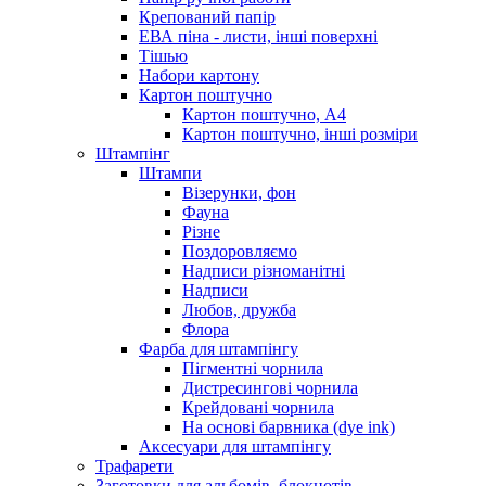
Крепований папір
ЕВА піна - листи, інші поверхні
Тішью
Набори картону
Картон поштучно
Картон поштучно, А4
Картон поштучно, інші розміри
Штампінг
Штампи
Візерунки, фон
Фауна
Різне
Поздоровляємо
Надписи різноманітні
Надписи
Любов, дружба
Флора
Фарба для штампінгу
Пігментні чорнила
Дистресингові чорнила
Крейдовані чорнила
На основі барвника (dye ink)
Аксесуари для штампінгу
Трафарети
Заготовки для альбомів, блокнотів