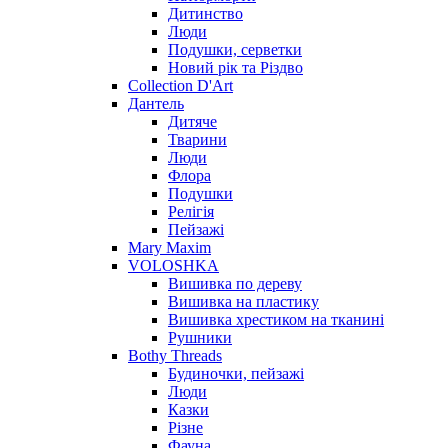
Дитинство
Люди
Подушки, серветки
Новий рік та Різдво
Collection D'Art
Дантель
Дитяче
Тварини
Люди
Флора
Подушки
Релігія
Пейзажі
Mary Maxim
VOLOSHKA
Вишивка по дереву
Вишивка на пластику
Вишивка хрестиком на тканині
Рушники
Bothy Threads
Будиночки, пейзажі
Люди
Казки
Різне
Фауна