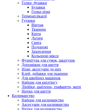
Голки, булавки
Булавки
Голки різні
Термоаплікації
Гудзики
Вінтаж
Тварини
Квіти
Дитячі
Свята
Подорожі
Захоплення
Кольорові мікси
Фурнітура для сумок, шкатулок
Допоміжне для шиття
Ножі, аксесуари до них
Клей, добавки для тканини
Для швейних машинок
Набори для квілтінгу
Лінійки, шаблони, трафарети, мати
Нитки для шиття
Килимарство
Набори для килимарства
Аксесуари для килимарства
Нитки для килимарства