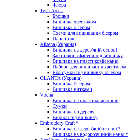
Флора
Тела Артіс
Брошки
Вишивка хрестиком
Вишивка бісером
Схеми для вишивання бісером
Папертоль
Alisena (Україна)
Вишивка на дерев'яній основі
Заготовки з фанери під вишивку
Вишивка на пластиковій канві
Набори для вишивання хрестиком
Еко-сумки під вишивку бісером
OLANTA (Україна)
Вишивка бісером
Вишивка нитками
Virena
Вишивка на пластиковій канві
Сумки
Вишивка по дереву
Вироби під вишивку
Embroidery Craft *
Вишивка на дерев'яній основі *
Вишивка на водорозчинній канві *
АртСоло - Натхнення *