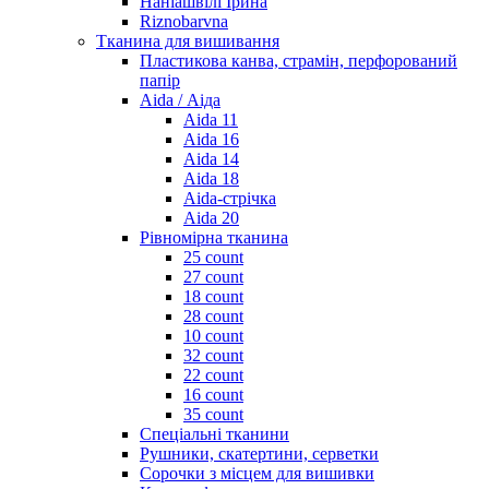
Наніашвілі Ірина
Riznobarvna
Тканина для вишивання
Пластикова канва, страмін, перфорований
папір
Aida / Аіда
Aida 11
Aida 16
Aida 14
Aida 18
Aida-стрічка
Aida 20
Рівномірна тканина
25 count
27 count
18 count
28 count
10 count
32 count
22 count
16 count
35 count
Спеціальні тканини
Рушники, скатертини, серветки
Сорочки з місцем для вишивки