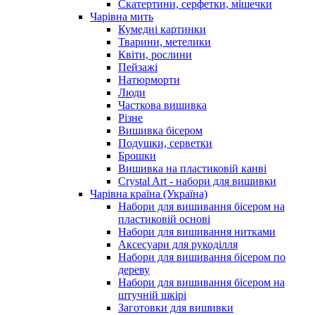
Скатертини, серфетки, мішечки
Чарiвна мить
Кумедні картинки
Тварини, метелики
Квіти, рослини
Пейзажі
Натюрморти
Люди
Часткова вишивка
Різне
Вишивка бісером
Подушки, серветки
Брошки
Вишивка на пластиковій канві
Crystal Art - набори для вишивки
Чарівна країна (Україна)
Набори для вишивання бісером на
пластиковій основі
Набори для вишивання нитками
Аксесуари для рукоділля
Набори для вишивання бісером по
дереву
Набори для вишивання бісером на
штучній шкірі
Заготовки для вишивки