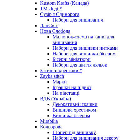
Kustom Krafts (Канада)
ТМ Леді *
Сузір'я Єдинорога
Набори для вишивання
ЛанСвіт
Нова Слобода
Малюнок-схема на канві для
вишивання
Набори для вишивки нитками
Набори для вишивки бісером
Бісерні мініатюри
Набори для шиття ляльок
Затишні хрестики *
Zayka stitch
Марки
Іграшки на підвісі
На підставці
ВДВ (Україна)
Декоративні іграшки
Вишивка хрестиком
Вишивка бісером
Mirabilia
Кольорова
Шопер під вишивку
Набори для вишивання декору