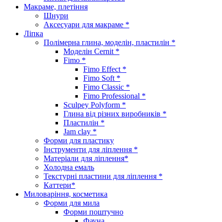
Макраме, плетіння
Шнури
Аксесуари для макраме *
Ліпка
Полімерна глина, моделін, пластилін *
Моделін Cernit *
Fimo *
Fimo Effect *
Fimo Soft *
Fimo Classic *
Fimo Professional *
Sculpey Polyform *
Глина від різних виробників *
Пластилін *
Jam clay *
Форми для пластику
Інструменти для ліплення *
Матеріали для ліплення*
Холодна емаль
Текстурні пластини для ліплення *
Каттери*
Миловаріння, косметика
Форми для мила
Форми поштучно
Фауна