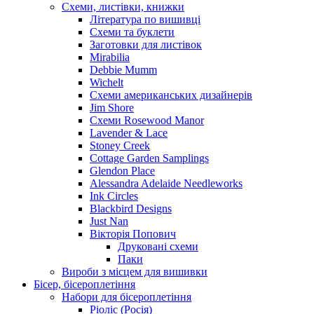
Схеми, листівки, книжки
Література по вишивці
Схеми та буклети
Заготовки для листівок
Mirabilia
Debbie Mumm
Wichelt
Схеми американських дизайнерів
Jim Shore
Cхеми Rosewood Manor
Lavender & Lace
Stoney Creek
Cottage Garden Samplings
Glendon Place
Alessandra Adelaide Needleworks
Ink Circles
Blackbird Designs
Just Nan
Вікторія Попович
Друковані схеми
Паки
Вироби з місцем для вишивки
Бісер, бісероплетіння
Набори для бісероплетіння
Ріоліс (Росія)