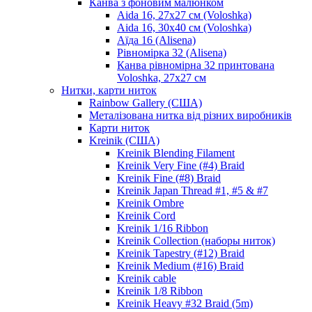
Канва з фоновим малюнком
Aida 16, 27х27 см (Voloshka)
Aida 16, 30х40 см (Voloshka)
Аїда 16 (Alisena)
Рівномірка 32 (Alisena)
Канва рівномірна 32 принтована
Voloshka, 27х27 см
Нитки, карти ниток
Rainbow Gallery (США)
Металізована нитка від різних виробників
Карти ниток
Kreinik (США)
Kreinik Blending Filament
Kreinik Very Fine (#4) Braid
Kreinik Fine (#8) Braid
Kreinik Japan Thread #1, #5 & #7
Kreinik Ombre
Kreinik Cord
Kreinik 1/16 Ribbon
Kreinik Collection (наборы ниток)
Kreinik Tapestry (#12) Braid
Kreinik Medium (#16) Braid
Kreinik cable
Kreinik 1/8 Ribbon
Kreinik Heavy #32 Braid (5m)