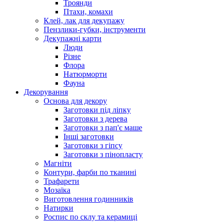
Троянди
Птахи, комахи
Клей, лак для декупажу
Пензлики-губки, інструменти
Декупажні карти
Люди
Різне
Флора
Натюрморти
Фауна
Декорування
Основа для декору
Заготовки під ліпку
Заготовки з дерева
Заготовки з пап'є маше
Інші заготовки
Заготовки з гіпсу
Заготовки з пінопласту
Магніти
Контури, фарби по тканині
Трафарети
Мозаїка
Виготовлення годинників
Натирки
Роспис по склу та керамиці