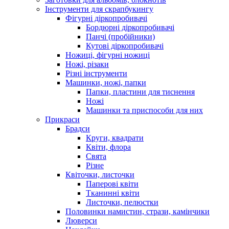
Інструменти для скрапбукингу
Фігурні діркопробивачі
Бордюрні діркопробивачі
Панчі (пробійники)
Кутові діркопробивачі
Ножиці, фігурні ножиці
Ножі, різаки
Різні інструменти
Машинки, ножі, папки
Папки, пластини для тиснення
Ножі
Машинки та приспособи для них
Прикраси
Брадси
Круги, квадрати
Квіти, флора
Свята
Різне
Квіточки, листочки
Паперові квіти
Тканинні квіти
Листочки, пелюстки
Половинки намистин, стрази, камінчики
Люверси