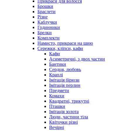
Прикраси для волосся
Брошки
Браслети
Різне
Каблучки
Годинники
Брелки
Комплекти
Намисто, прикраси на шию
Сережки, кліпси, кафи
Кафи
Асиметричні, з двох частин
Бантики
Сердця, любовь
Краплі
Імітація бірюзи
Імітація перлин
Предмети
Комахи
Квадратні, трикутні
Пташки
Імітація золота
Люди, частини тіла
Квіточки різні
Вечірні