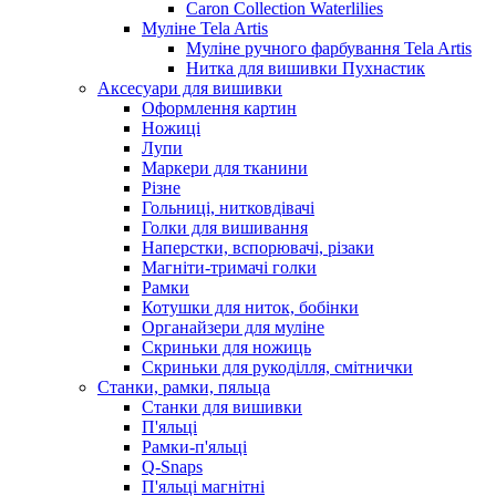
Caron Collection Waterlilies
Муліне Tela Artis
Муліне ручного фарбування Tela Artis
Нитка для вишивки Пухнастик
Аксесуари для вишивки
Оформлення картин
Ножиці
Лупи
Маркери для тканини
Різне
Гольниці, нитковдівачі
Голки для вишивання
Наперстки, вспорювачі, різаки
Магніти-тримачі голки
Рамки
Котушки для ниток, бобінки
Органайзери для муліне
Скриньки для ножиць
Скриньки для рукоділля, смітнички
Станки, рамки, пяльца
Станки для вишивки
П'яльці
Рамки-п'яльці
Q-Snaps
П'яльці магнітні