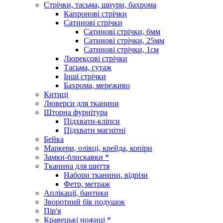
Стрічки, тасьма, шнури, бахрома
Капронові стрічки
Сатинові стрічки
Сатинові стрічки, 6мм
Сатинові стрічки, 25мм
Сатинові стрічки, 1см
Люрексові стрічки
Тасьма, сутаж
Інші стрічки
Бахрома, мереживо
Китиці
Люверси для тканини
Шторна фурнітура
Підхвати-кліпси
Підхвати магнітні
Бейка
Маркери, олівці, крейда, копіри
Замки-блискавки *
Тканина для шиття
Набори тканини, відрізи
Фетр, метраж
Аплікації, бантики
Зворотний бік подушок
Пір'я
Кравецькі ножиці *