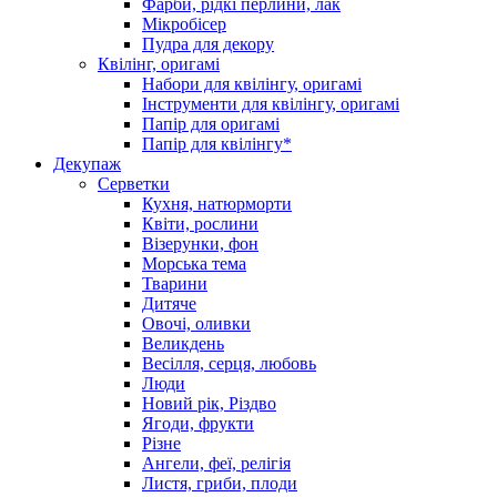
Фарби, рідкі перлини, лак
Мікробісер
Пудра для декору
Квілінг, оригамі
Набори для квілінгу, оригамі
Інструменти для квілінгу, оригамі
Папір для оригамі
Папір для квілінгу*
Декупаж
Серветки
Кухня, натюрморти
Квіти, рослини
Візерунки, фон
Морська тема
Тварини
Дитяче
Овочі, оливки
Великдень
Весілля, серця, любовь
Люди
Новий рік, Різдво
Ягоди, фрукти
Різне
Ангели, феї, релігія
Листя, гриби, плоди