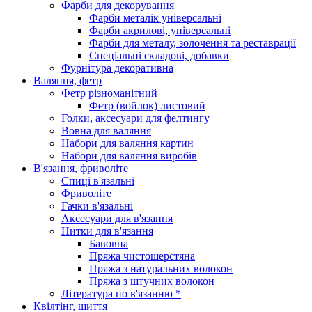
Фарби для декорування
Фарби металік універсальні
Фарби акрилові, універсальні
Фарби для металу, золочення та реставрації
Спеціальні складові, добавки
Фурнітура декоративна
Валяння, фетр
Фетр різноманітний
Фетр (войлок) листовий
Голки, аксесуари для фелтингу
Вовна для валяння
Набори для валяння картин
Набори для валяння виробів
В'язання, фриволіте
Спиці в'язальні
Фриволіте
Гачки в'язальні
Аксесуари для в'язання
Нитки для в'язання
Бавовна
Пряжа чистошерстяна
Пряжа з натуральних волокон
Пряжа з штучних волокон
Література по в'язанню *
Квілтінг, шиття