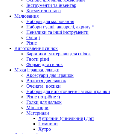
Інструменти та інвентар
Косметична тара
Малювання
Набори для малювання
Набори гуаші, акварелі, акрилу *
Пензлики та інші інструменти
Олівці
Різне
Виготовлення свічок
Барвники, матеріали для свічок
Гноти різні
Форми для свічок
М'яка іграшка, ляльки
Аксесуари для іграшок
Волосся для ляльок
Оченята, носики
Набори для виготовлення м'якої іграшки
Різне потрібне :)
Голки для ляльок
Мініатюри
Материали
Хутряний (синельний) дріт
Помпони
Хутро