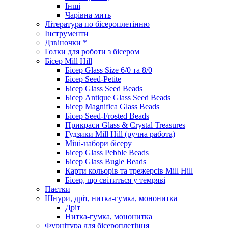
Інші
Чарівна мить
Література по бісероплетінню
Інструменти
Дзвіночки *
Голки для роботи з бісером
Бісер Mill Hill
Бісер Glass Size 6/0 та 8/0
Бісер Seed-Petite
Бісер Glass Seed Beads
Бісер Antique Glass Seed Beads
Бісер Magnifica Glass Beads
Бісер Seed-Frosted Beads
Прикраси Glass & Crystal Treasures
Гудзики Mill Hill (ручна работа)
Міні-набори бісеру
Бісер Glass Pebble Beads
Бісер Glass Bugle Beads
Карти кольорів та трежерсів Mill Hill
Бісер, що світиться у темряві
Паєтки
Шнури, дріт, нитка-гумка, мононитка
Дріт
Нитка-гумка, мононитка
Фурнітура для бісероплетіння