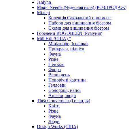
Janlynn
Magic Needle (Чудесная игла) (РОЗПРОДАЖ)
Міледі
Колекція Сакральний орнамент
Набори для вишивання бісером
Схеми для вишивання бісером
Гобелени ROGOBLEN (Румунія)
Mill Hill (США) *
Мініатюри, іграшки
Прикраси, підвіси
Фауна
Різне
Пейзажі
Флора
Великдень
Новорічні картини
Гелловін
Солодощі, напої
Ангели, люди
Thea Gouverneur (Голандія)
Квіти
Різне
Фауна
Люди
Design Works (США)