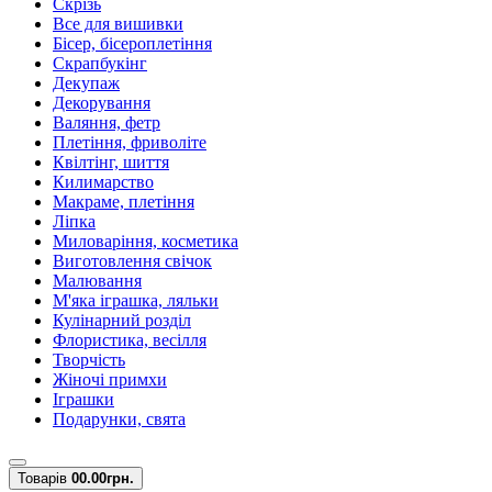
Скрізь
Все для вишивки
Бісер, бісероплетіння
Скрапбукінг
Декупаж
Декорування
Валяння, фетр
Плетіння, фриволіте
Квілтінг, шиття
Килимарство
Макраме, плетіння
Ліпка
Миловаріння, косметика
Виготовлення свічок
Малювання
М'яка іграшка, ляльки
Кулінарний розділ
Флористика, весілля
Творчість
Жіночі примхи
Іграшки
Подарунки, свята
Товарів
0
0.00грн.