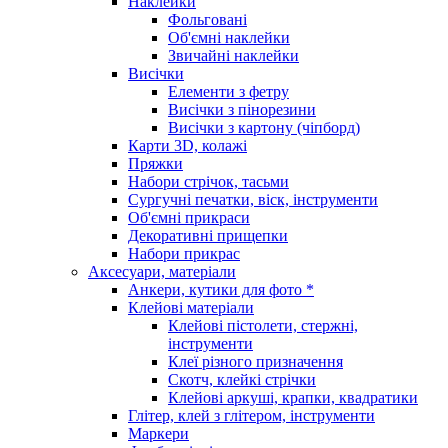
Наклейки
Фольговані
Об'ємні наклейки
Звичайні наклейки
Висічки
Елементи з фетру
Висічки з пінорезини
Висічки з картону (чіпборд)
Карти 3D, колажі
Пряжки
Набори стрічок, тасьми
Сургучні печатки, віск, інструменти
Об'ємні прикраси
Декоративні прищепки
Набори прикрас
Аксесуари, матеріали
Анкери, кутики для фото *
Клейові матеріали
Клейові пістолети, стержні,
інструменти
Клеї різного призначення
Скотч, клейкі стрічки
Клейові аркуші, крапки, квадратики
Глітер, клей з глітером, інструменти
Маркери