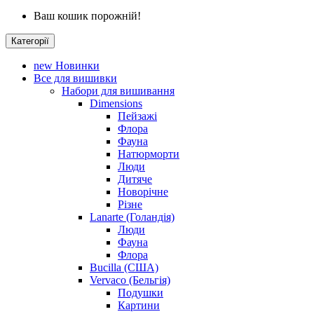
Ваш кошик порожній!
Категорії
new
Новинки
Все для вишивки
Набори для вишивання
Dimensions
Пейзажі
Флора
Фауна
Натюрморти
Люди
Дитяче
Новорічне
Різне
Lanarte (Голандія)
Люди
Фауна
Флора
Bucilla (США)
Vervaco (Бельгія)
Подушки
Картини