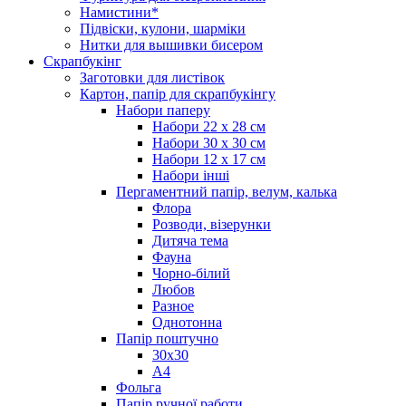
Намистини*
Підвіски, кулони, шарміки
Нитки для вышивки бисером
Скрапбукінг
Заготовки для листівок
Картон, папір для скрапбукінгу
Набори паперу
Набори 22 х 28 см
Набори 30 х 30 см
Набори 12 х 17 см
Набори інші
Пергаментний папір, велум, калька
Флора
Розводи, візерунки
Дитяча тема
Фауна
Чорно-білий
Любов
Разное
Однотонна
Папір поштучно
30х30
А4
Фольга
Папір ручної работи