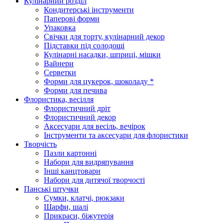
Кулінарний розділ
Кондитерські інструменти
Паперові форми
Упаковка
Свічки для торту, кулінарний декор
Підставки під солодощі
Кулінарні насадки, шприці, мішки
Вайнери
Серветки
Форми для цукерок, шоколаду *
Форми для печива
Флористика, весілля
Флористичний дріт
Флористичний декор
Аксесуари для весіль, вечірок
Інструменти та аксесуари для флористики
Творчість
Пазли картонні
Набори для видряпування
Інші канцтовари
Набори для дитячої творчості
Панські штучки
Сумки, клатчі, рюкзаки
Шарфи, шалі
Прикраси, біжутерія