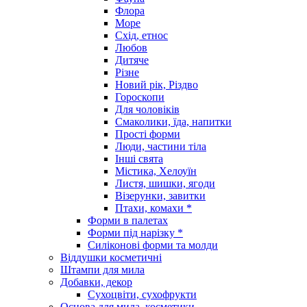
Флора
Море
Схід, етнос
Любов
Дитяче
Різне
Новий рік, Різдво
Гороскопи
Для чоловіків
Смаколики, їда, напитки
Прості форми
Люди, частини тіла
Інші свята
Містика, Хелоуїн
Листя, шишки, ягоди
Візерунки, завитки
Птахи, комахи *
Форми в палетах
Форми під нарізку *
Силіконові форми та молди
Віддушки косметичні
Штампи для мила
Добавки, декор
Сухоцвіти, сухофрукти
Основа для мила, косметики