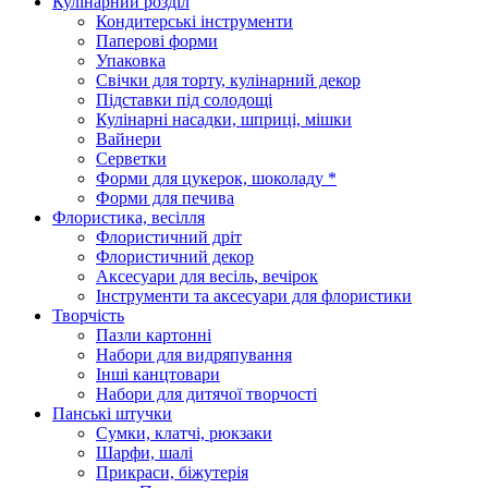
Кулінарний розділ
Кондитерські інструменти
Паперові форми
Упаковка
Свічки для торту, кулінарний декор
Підставки під солодощі
Кулінарні насадки, шприці, мішки
Вайнери
Серветки
Форми для цукерок, шоколаду *
Форми для печива
Флористика, весілля
Флористичний дріт
Флористичний декор
Аксесуари для весіль, вечірок
Інструменти та аксесуари для флористики
Творчість
Пазли картонні
Набори для видряпування
Інші канцтовари
Набори для дитячої творчості
Панські штучки
Сумки, клатчі, рюкзаки
Шарфи, шалі
Прикраси, біжутерія