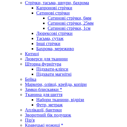
Стрічки, тасьма, шнури, бахрома
Капронові стрічки
Сатинові стрічки
Сатинові стрічки, 6мм
Сатинові стрічки, 25мм
Сатинові стрічки, 1см
Люрексові стрічки
Тасьма, сутаж
Інші стрічки
Бахрома, мереживо
Китиці
Люверси для тканини
Шторна фурнітура
Підхвати-кліпси
Підхвати магнітні
Бейка
Маркери, олівці, крейда, копіри
Замки-блискавки *
Тканина для шиття
Набори тканини, відрізи
Фетр, метраж
Аплікації, бантики
Зворотний бік подушок
Пір'я
Кравецькі ножиці *