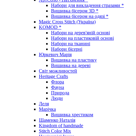
Набори для викладення стразами *
Вишивка бісером 3D *
Вишивка бісером на одязі *
Magic Cross Stitch (Україна)
KOMOD *
Набори на дерев'яній основі
Набори на пластиковій основі
Набори на тканині
Набори бісерні
Юркевич Марія
Вишивка на пластику
Вишивка на дереві
Світ можливостей
Heritage Crafts
Флора
Фауна
Природа
Люди
Леля
Марічка
Вишивка хрестиком
Шаменко Наталія
Kingdom of handmade
Stitch Color Mix