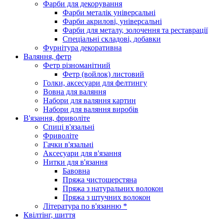
Фарби для декорування
Фарби металік універсальні
Фарби акрилові, універсальні
Фарби для металу, золочення та реставрації
Спеціальні складові, добавки
Фурнітура декоративна
Валяння, фетр
Фетр різноманітний
Фетр (войлок) листовий
Голки, аксесуари для фелтингу
Вовна для валяння
Набори для валяння картин
Набори для валяння виробів
В'язання, фриволіте
Спиці в'язальні
Фриволіте
Гачки в'язальні
Аксесуари для в'язання
Нитки для в'язання
Бавовна
Пряжа чистошерстяна
Пряжа з натуральних волокон
Пряжа з штучних волокон
Література по в'язанню *
Квілтінг, шиття