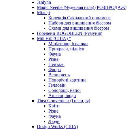
Janlynn
Magic Needle (Чудесная игла) (РОЗПРОДАЖ)
Міледі
Колекція Сакральний орнамент
Набори для вишивання бісером
Схеми для вишивання бісером
Гобелени ROGOBLEN (Румунія)
Mill Hill (США) *
Мініатюри, іграшки
Прикраси, підвіси
Фауна
Різне
Пейзажі
Флора
Великдень
Новорічні картини
Гелловін
Солодощі, напої
Ангели, люди
Thea Gouverneur (Голандія)
Квіти
Різне
Фауна
Люди
Design Works (США)