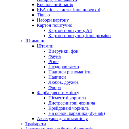
Крепований папір
ЕВА піна - листи, інші поверхні
Тішью
Набори картону
Картон поштучно
Картон поштучно, А4
Картон поштучно, інші розміри
Штампінг
Штампи
Візерунки, фон
Фауна
Різне
Поздоровляємо
Надписи різноманітні
Надписи
Любов, дружба
Флора
Фарба для штампінгу
Пігментні чорнила
Дистресингові чорнила
Крейдовані чорнила
На основі барвника (dye ink)
Аксесуари для штампінгу
Трафарети
Заготовки для альбомів, блокнотів