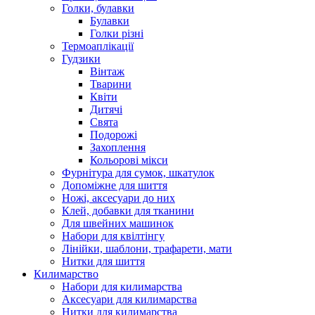
Голки, булавки
Булавки
Голки різні
Термоаплікації
Гудзики
Вінтаж
Тварини
Квіти
Дитячі
Свята
Подорожі
Захоплення
Кольорові мікси
Фурнітура для сумок, шкатулок
Допоміжне для шиття
Ножі, аксесуари до них
Клей, добавки для тканини
Для швейних машинок
Набори для квілтінгу
Лінійки, шаблони, трафарети, мати
Нитки для шиття
Килимарство
Набори для килимарства
Аксесуари для килимарства
Нитки для килимарства