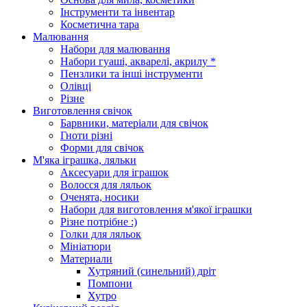
Інструменти та інвентар
Косметична тара
Малювання
Набори для малювання
Набори гуаші, акварелі, акрилу *
Пензлики та інші інструменти
Олівці
Різне
Виготовлення свічок
Барвники, матеріали для свічок
Гноти різні
Форми для свічок
М'яка іграшка, ляльки
Аксесуари для іграшок
Волосся для ляльок
Оченята, носики
Набори для виготовлення м'якої іграшки
Різне потрібне :)
Голки для ляльок
Мініатюри
Материали
Хутряний (синельний) дріт
Помпони
Хутро