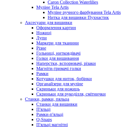
Caron Collection Waterlilies
Муліне Tela Artis
Муліне ручного фарбування Tela Artis
Нитка для вишивки Пухнастик
Аксесуари для вишивки
Оформлення картин
Ножиці
Лупи
Маркери для тканини
Різне
Гольниці, нитковдівачі
Голки для вишивання
Наперстки, вспорювачі, різаки
Магніти-тримачі голки
Рамки
Котушки для ниток, бобінки
Органайзери для муліне
Скриньки для ножиць
Скриньки для рукоділля, смітнички
Станки, рамки, пяльца
Станки для вишивки
П'яльці
Рамки-п'яльці
Q-Snaps
П'яльці магнітні