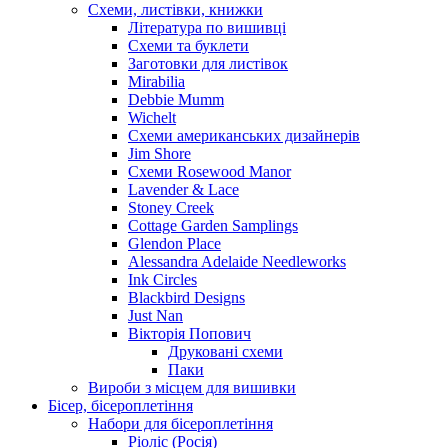
Схеми, листівки, книжки
Література по вишивці
Схеми та буклети
Заготовки для листівок
Mirabilia
Debbie Mumm
Wichelt
Схеми американських дизайнерів
Jim Shore
Cхеми Rosewood Manor
Lavender & Lace
Stoney Creek
Cottage Garden Samplings
Glendon Place
Alessandra Adelaide Needleworks
Ink Circles
Blackbird Designs
Just Nan
Вікторія Попович
Друковані схеми
Паки
Вироби з місцем для вишивки
Бісер, бісероплетіння
Набори для бісероплетіння
Ріоліс (Росія)