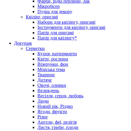
Фарби, рідкі перлини, лак
Мікробісер
Пудра для декору
Квілінг, оригамі
Набори для квілінгу, оригамі
Інструменти для квілінгу, оригамі
Папір для оригамі
Папір для квілінгу*
Декупаж
Серветки
Кухня, натюрморти
Квіти, рослини
Візерунки, фон
Морська тема
Тварини
Дитяче
Овочі, оливки
Великдень
Весілля, серця, любовь
Люди
Новий рік, Різдво
Ягоди, фрукти
Різне
Ангели, феї, релігія
Листя, гриби, плоди