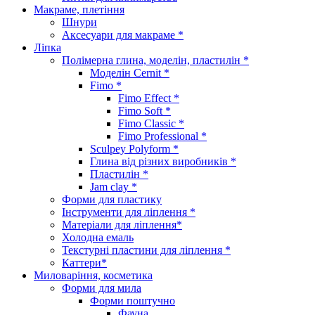
Макраме, плетіння
Шнури
Аксесуари для макраме *
Ліпка
Полімерна глина, моделін, пластилін *
Моделін Cernit *
Fimo *
Fimo Effect *
Fimo Soft *
Fimo Classic *
Fimo Professional *
Sculpey Polyform *
Глина від різних виробників *
Пластилін *
Jam clay *
Форми для пластику
Інструменти для ліплення *
Матеріали для ліплення*
Холодна емаль
Текстурні пластини для ліплення *
Каттери*
Миловаріння, косметика
Форми для мила
Форми поштучно
Фауна