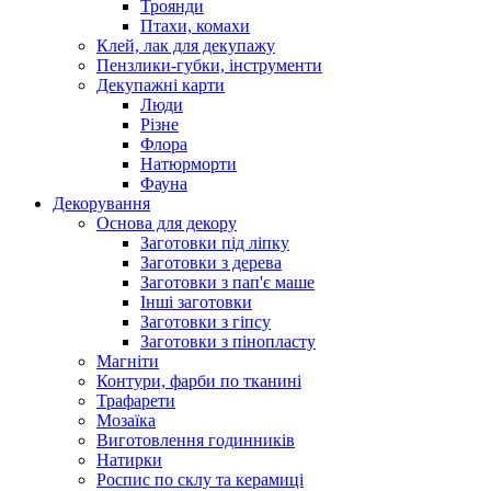
Троянди
Птахи, комахи
Клей, лак для декупажу
Пензлики-губки, інструменти
Декупажні карти
Люди
Різне
Флора
Натюрморти
Фауна
Декорування
Основа для декору
Заготовки під ліпку
Заготовки з дерева
Заготовки з пап'є маше
Інші заготовки
Заготовки з гіпсу
Заготовки з пінопласту
Магніти
Контури, фарби по тканині
Трафарети
Мозаїка
Виготовлення годинників
Натирки
Роспис по склу та керамиці