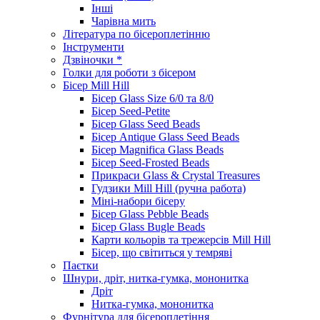
Інші
Чарівна мить
Література по бісероплетінню
Інструменти
Дзвіночки *
Голки для роботи з бісером
Бісер Mill Hill
Бісер Glass Size 6/0 та 8/0
Бісер Seed-Petite
Бісер Glass Seed Beads
Бісер Antique Glass Seed Beads
Бісер Magnifica Glass Beads
Бісер Seed-Frosted Beads
Прикраси Glass & Crystal Treasures
Гудзики Mill Hill (ручна работа)
Міні-набори бісеру
Бісер Glass Pebble Beads
Бісер Glass Bugle Beads
Карти кольорів та трежерсів Mill Hill
Бісер, що світиться у темряві
Паєтки
Шнури, дріт, нитка-гумка, мононитка
Дріт
Нитка-гумка, мононитка
Фурнітура для бісероплетіння