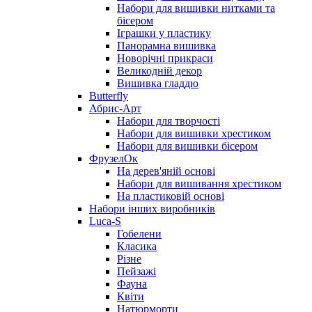
Набори для вишивки нитками та
бісером
Іграшки у пластику
Панорамна вишивка
Новорічні прикраси
Великодній декор
Вишивка гладдю
Butterfly
Абрис-Арт
Набори для творчості
Набори для вишивки хрестиком
Набори для вишивки бісером
ФрузелОк
На дерев'яній основі
Набори для вишивання хрестиком
На пластиковій основі
Набори інших виробників
Luca-S
Гобелени
Класика
Різне
Пейзажі
Фауна
Квіти
Натюрморти