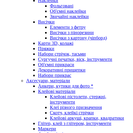
Наклейки
Фольговані
Об'ємні наклейки
Звичайні наклейки
Висічки
Елементи з фетру
Висічки з пінорезини
Висічки з картону (чіпборд)
Карти 3D, колажі
Пряжки
Набори стрічок, тасьми
Сургучні печатки, віск, інструменти
Об'ємні прикраси
Декоративні прищепки
Набори прикрас
Аксесуари, матеріали
Анкери, кутики для фото *
Клейові матеріали
Клейові пістолети, стержні,
інструменти
Клеї різного призначення
Скотч, клейкі стрічки
Клейові аркуші, крапки, квадратики
Глітер, клей з глітером, інструменти
Маркери