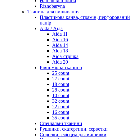
Наніашвілі Ірина
Riznobarvna
Тканина для вишивання
Пластикова канва, страмін, перфорований
папір
Aida / Аіда
Aida 11
Aida 16
Aida 14
Aida 18
Aida-стрічка
Aida 20
Рівномірна тканина
25 count
27 count
18 count
28 count
10 count
32 count
22 count
16 count
35 count
Спеціальні тканини
Рушники, скатертини, серветки
Сорочки з місцем для вишивки