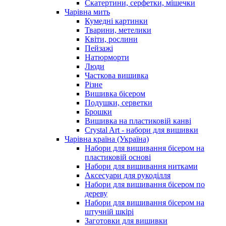
Скатертини, серфетки, мішечки
Чарiвна мить
Кумедні картинки
Тварини, метелики
Квіти, рослини
Пейзажі
Натюрморти
Люди
Часткова вишивка
Різне
Вишивка бісером
Подушки, серветки
Брошки
Вишивка на пластиковій канві
Crystal Art - набори для вишивки
Чарівна країна (Україна)
Набори для вишивання бісером на
пластиковій основі
Набори для вишивання нитками
Аксесуари для рукоділля
Набори для вишивання бісером по
дереву
Набори для вишивання бісером на
штучній шкірі
Заготовки для вишивки