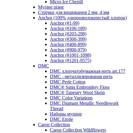
Micro Ice Chenill
Муліне різне
Стрічки для вишивання 2 мм, 4 мм
Anchor (100% длинноволокнистый хлопок)
Anchor (#1-99)
Anchor (#100-189)
Anchor (#203-298)
Anchor (#300-399)
Anchor (#400-899)
Anchor (#900-979)
Anchor (#1001-1098)
Anchor (#1201-9575)
DMC
DMC хлопчатобумажная нить art.177
DMC - металлизированая нить
DMC Perle Cotton
DMC® Satin Embroidery Floss
DMC® Tapestry Wool Skein
DMC Color Variations
DMC Diamant Metallic Needlework
Thread
Наборы мулине
DMC Etoile
Caron Collection
Caron Collection Wildflowers