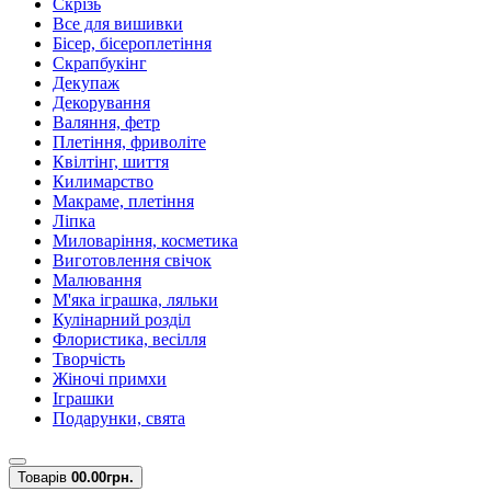
Скрізь
Все для вишивки
Бісер, бісероплетіння
Скрапбукінг
Декупаж
Декорування
Валяння, фетр
Плетіння, фриволіте
Квілтінг, шиття
Килимарство
Макраме, плетіння
Ліпка
Миловаріння, косметика
Виготовлення свічок
Малювання
М'яка іграшка, ляльки
Кулінарний розділ
Флористика, весілля
Творчість
Жіночі примхи
Іграшки
Подарунки, свята
Товарів
0
0.00грн.