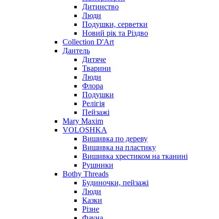
Дитинство
Люди
Подушки, серветки
Новий рік та Різдво
Collection D'Art
Дантель
Дитяче
Тварини
Люди
Флора
Подушки
Релігія
Пейзажі
Mary Maxim
VOLOSHKA
Вишивка по дереву
Вишивка на пластику
Вишивка хрестиком на тканині
Рушники
Bothy Threads
Будиночки, пейзажі
Люди
Казки
Різне
Фауна