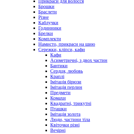
Прикраси для волосся
Брошки
Браслети
Різне
Каблучки
Годинники
Брелки
Комплекти
Намисто, прикраси на шию
Сережки, кліпси, кафи
Кафи
Асиметричні, з двох частин
Бантики
Сердця, любовь
Краплі
Імітація бірюзи
Імітація перлин
Предмети
Комахи
Квадратні, трикутні
Пташки
Імітація золота
Люди, частини тіла
Квіточки різні
Вечірні