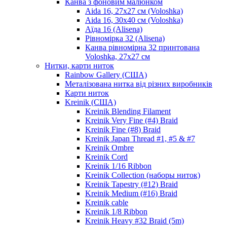
Канва з фоновим малюнком
Aida 16, 27х27 см (Voloshka)
Aida 16, 30х40 см (Voloshka)
Аїда 16 (Alisena)
Рівномірка 32 (Alisena)
Канва рівномірна 32 принтована
Voloshka, 27х27 см
Нитки, карти ниток
Rainbow Gallery (США)
Металізована нитка від різних виробників
Карти ниток
Kreinik (США)
Kreinik Blending Filament
Kreinik Very Fine (#4) Braid
Kreinik Fine (#8) Braid
Kreinik Japan Thread #1, #5 & #7
Kreinik Ombre
Kreinik Cord
Kreinik 1/16 Ribbon
Kreinik Collection (наборы ниток)
Kreinik Tapestry (#12) Braid
Kreinik Medium (#16) Braid
Kreinik cable
Kreinik 1/8 Ribbon
Kreinik Heavy #32 Braid (5m)