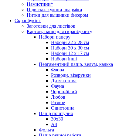
Намистини*
Підвіски, кулони, шарміки
Нитки для вышивки бисером
Скрапбукінг
Заготовки для листівок
Картон, папір для скрапбукінгу
Набори паперу
Набори 22 х 28 см
Набори 30 х 30 см
Набори 12 х 17 см
Набори інші
Пергаментний папір, велум, калька
Флора
Розводи, візерунки
Дитяча тема
Фауна
Чорно-білий
Любов
Разное
Однотонна
Папір поштучно
30х30
А4
Фольга
Папір ручної работи