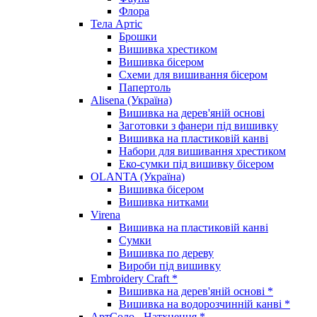
Флора
Тела Артіс
Брошки
Вишивка хрестиком
Вишивка бісером
Схеми для вишивання бісером
Папертоль
Alisena (Україна)
Вишивка на дерев'яній основі
Заготовки з фанери під вишивку
Вишивка на пластиковій канві
Набори для вишивання хрестиком
Еко-сумки під вишивку бісером
OLANTA (Україна)
Вишивка бісером
Вишивка нитками
Virena
Вишивка на пластиковій канві
Сумки
Вишивка по дереву
Вироби під вишивку
Embroidery Craft *
Вишивка на дерев'яній основі *
Вишивка на водорозчинній канві *
АртСоло - Натхнення *