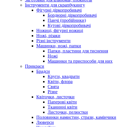
Інструменти для скрапбукингу
Фігурні діркопробивачі
Бордюрні діркопробивачі
Панчі (пробійники)
Кутові діркопробивачі
Ножиці, фігурні ножиці
Ножі, різаки
Різні інструменти
Машинки, ножі, папки
Папки, пластини для тиснення
Ножі
Машинки та приспособи для них
Прикраси
Брадси
Круги, квадрати
Квіти, флора
Свята
Різне
Квіточки, листочки
Паперові квіти
Тканинні квіти
Листочки, пелюстки
Половинки намистин, стрази, камінчики
Люверси