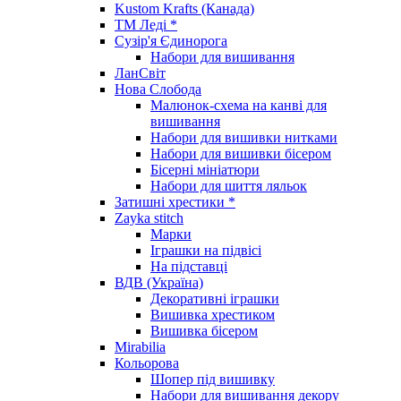
Kustom Krafts (Канада)
ТМ Леді *
Сузір'я Єдинорога
Набори для вишивання
ЛанСвіт
Нова Слобода
Малюнок-схема на канві для
вишивання
Набори для вишивки нитками
Набори для вишивки бісером
Бісерні мініатюри
Набори для шиття ляльок
Затишні хрестики *
Zayka stitch
Марки
Іграшки на підвісі
На підставці
ВДВ (Україна)
Декоративні іграшки
Вишивка хрестиком
Вишивка бісером
Mirabilia
Кольорова
Шопер під вишивку
Набори для вишивання декору