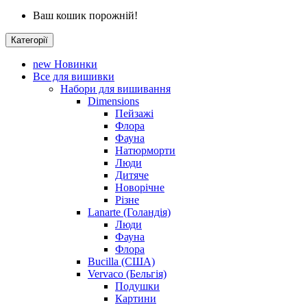
Ваш кошик порожній!
Категорії
new
Новинки
Все для вишивки
Набори для вишивання
Dimensions
Пейзажі
Флора
Фауна
Натюрморти
Люди
Дитяче
Новорічне
Різне
Lanarte (Голандія)
Люди
Фауна
Флора
Bucilla (США)
Vervaco (Бельгія)
Подушки
Картини