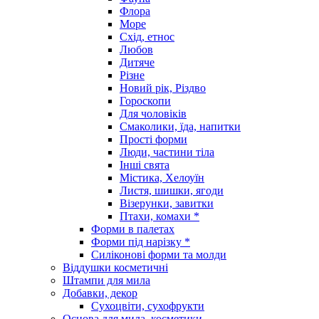
Флора
Море
Схід, етнос
Любов
Дитяче
Різне
Новий рік, Різдво
Гороскопи
Для чоловіків
Смаколики, їда, напитки
Прості форми
Люди, частини тіла
Інші свята
Містика, Хелоуїн
Листя, шишки, ягоди
Візерунки, завитки
Птахи, комахи *
Форми в палетах
Форми під нарізку *
Силіконові форми та молди
Віддушки косметичні
Штампи для мила
Добавки, декор
Сухоцвіти, сухофрукти
Основа для мила, косметики