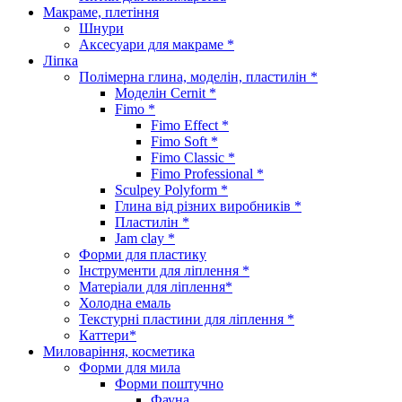
Макраме, плетіння
Шнури
Аксесуари для макраме *
Ліпка
Полімерна глина, моделін, пластилін *
Моделін Cernit *
Fimo *
Fimo Effect *
Fimo Soft *
Fimo Classic *
Fimo Professional *
Sculpey Polyform *
Глина від різних виробників *
Пластилін *
Jam clay *
Форми для пластику
Інструменти для ліплення *
Матеріали для ліплення*
Холодна емаль
Текстурні пластини для ліплення *
Каттери*
Миловаріння, косметика
Форми для мила
Форми поштучно
Фауна