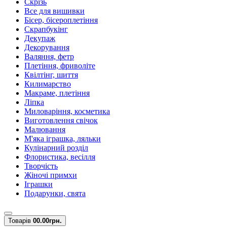
Скрізь
Все для вишивки
Бісер, бісероплетіння
Скрапбукінг
Декупаж
Декорування
Валяння, фетр
Плетіння, фриволіте
Квілтінг, шиття
Килимарство
Макраме, плетіння
Ліпка
Миловаріння, косметика
Виготовлення свічок
Малювання
М'яка іграшка, ляльки
Кулінарний розділ
Флористика, весілля
Творчість
Жіночі примхи
Іграшки
Подарунки, свята
Товарів
0
0.00грн.