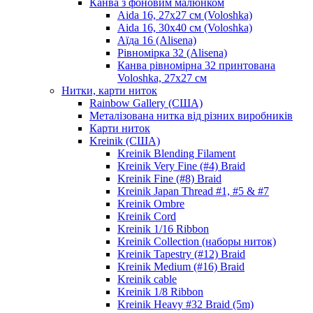
Канва з фоновим малюнком
Aida 16, 27х27 см (Voloshka)
Aida 16, 30х40 см (Voloshka)
Аїда 16 (Alisena)
Рівномірка 32 (Alisena)
Канва рівномірна 32 принтована
Voloshka, 27х27 см
Нитки, карти ниток
Rainbow Gallery (США)
Металізована нитка від різних виробників
Карти ниток
Kreinik (США)
Kreinik Blending Filament
Kreinik Very Fine (#4) Braid
Kreinik Fine (#8) Braid
Kreinik Japan Thread #1, #5 & #7
Kreinik Ombre
Kreinik Cord
Kreinik 1/16 Ribbon
Kreinik Collection (наборы ниток)
Kreinik Tapestry (#12) Braid
Kreinik Medium (#16) Braid
Kreinik cable
Kreinik 1/8 Ribbon
Kreinik Heavy #32 Braid (5m)