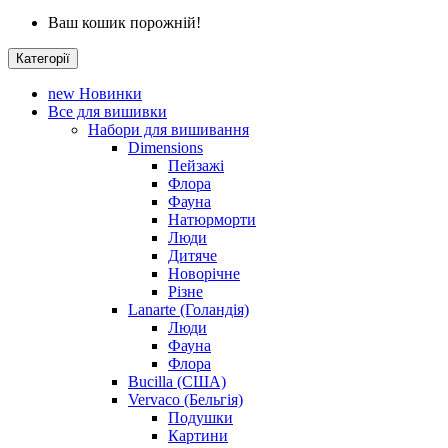
Ваш кошик порожній!
Категорії
new
Новинки
Все для вишивки
Набори для вишивання
Dimensions
Пейзажі
Флора
Фауна
Натюрморти
Люди
Дитяче
Новорічне
Різне
Lanarte (Голандія)
Люди
Фауна
Флора
Bucilla (США)
Vervaco (Бельгія)
Подушки
Картини