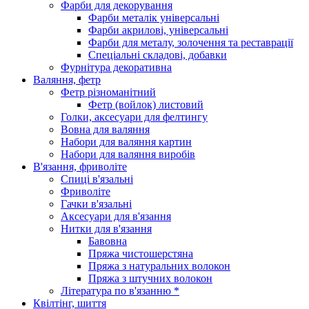
Фарби для декорування
Фарби металік універсальні
Фарби акрилові, універсальні
Фарби для металу, золочення та реставрації
Спеціальні складові, добавки
Фурнітура декоративна
Валяння, фетр
Фетр різноманітний
Фетр (войлок) листовий
Голки, аксесуари для фелтингу
Вовна для валяння
Набори для валяння картин
Набори для валяння виробів
В'язання, фриволіте
Спиці в'язальні
Фриволіте
Гачки в'язальні
Аксесуари для в'язання
Нитки для в'язання
Бавовна
Пряжа чистошерстяна
Пряжа з натуральних волокон
Пряжа з штучних волокон
Література по в'язанню *
Квілтінг, шиття