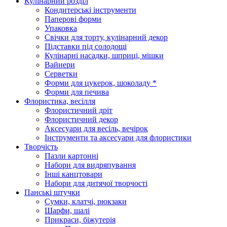
Кулінарний розділ
Кондитерські інструменти
Паперові форми
Упаковка
Свічки для торту, кулінарний декор
Підставки під солодощі
Кулінарні насадки, шприці, мішки
Вайнери
Серветки
Форми для цукерок, шоколаду *
Форми для печива
Флористика, весілля
Флористичний дріт
Флористичний декор
Аксесуари для весіль, вечірок
Інструменти та аксесуари для флористики
Творчість
Пазли картонні
Набори для видряпування
Інші канцтовари
Набори для дитячої творчості
Панські штучки
Сумки, клатчі, рюкзаки
Шарфи, шалі
Прикраси, біжутерія