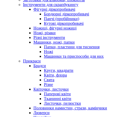
Інструменти для скрапбукингу
Фігурні діркопробивачі
Бордюрні діркопробивачі
Панчі (пробійники)
Кутові діркопробивачі
Ножиці, фігурні ножиці
Ножі, різаки
Різні інструменти
Машинки, ножі, папки
Папки, пластини для тиснення
Ножі
Машинки та приспособи для них
Прикраси
Брадси
Круги, квадрати
Квіти, флора
Свята
Різне
Квіточки, листочки
Паперові квіти
Тканинні квіти
Листочки, пелюстки
Половинки намистин, стрази, камінчики
Люверси