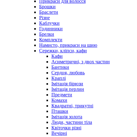
Прикраси для волосся
Брошки
Браслети
Різне
Каблучки
Годинники
Брелки
Комплекти
Намисто, прикраси на шию
Сережки, кліпси, кафи
Кафи
Асиметричні, з двох частин
Бантики
Сердця, любовь
Краплі
Імітація бірюзи
Імітація перлин
Предмети
Комахи
Квадратні, трикутні
Пташки
Імітація золота
Люди, частини тіла
Квіточки різні
Вечірні