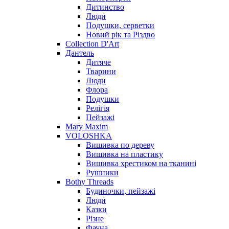
Дитинство
Люди
Подушки, серветки
Новий рік та Різдво
Collection D'Art
Дантель
Дитяче
Тварини
Люди
Флора
Подушки
Релігія
Пейзажі
Mary Maxim
VOLOSHKA
Вишивка по дереву
Вишивка на пластику
Вишивка хрестиком на тканині
Рушники
Bothy Threads
Будиночки, пейзажі
Люди
Казки
Різне
Фауна