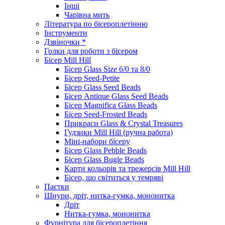
Інші
Чарівна мить
Література по бісероплетінню
Інструменти
Дзвіночки *
Голки для роботи з бісером
Бісер Mill Hill
Бісер Glass Size 6/0 та 8/0
Бісер Seed-Petite
Бісер Glass Seed Beads
Бісер Antique Glass Seed Beads
Бісер Magnifica Glass Beads
Бісер Seed-Frosted Beads
Прикраси Glass & Crystal Treasures
Гудзики Mill Hill (ручна работа)
Міні-набори бісеру
Бісер Glass Pebble Beads
Бісер Glass Bugle Beads
Карти кольорів та трежерсів Mill Hill
Бісер, що світиться у темряві
Паєтки
Шнури, дріт, нитка-гумка, мононитка
Дріт
Нитка-гумка, мононитка
Фурнітура для бісероплетіння