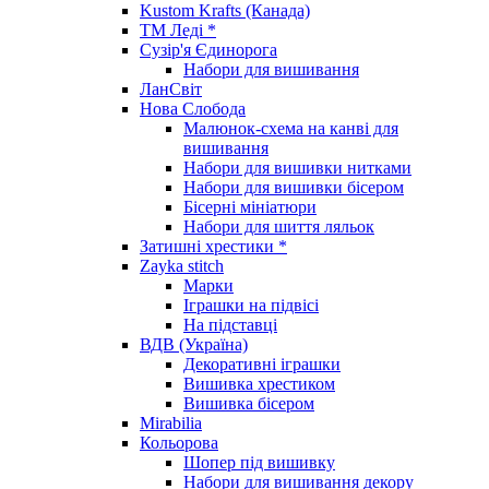
Kustom Krafts (Канада)
ТМ Леді *
Сузір'я Єдинорога
Набори для вишивання
ЛанСвіт
Нова Слобода
Малюнок-схема на канві для
вишивання
Набори для вишивки нитками
Набори для вишивки бісером
Бісерні мініатюри
Набори для шиття ляльок
Затишні хрестики *
Zayka stitch
Марки
Іграшки на підвісі
На підставці
ВДВ (Україна)
Декоративні іграшки
Вишивка хрестиком
Вишивка бісером
Mirabilia
Кольорова
Шопер під вишивку
Набори для вишивання декору