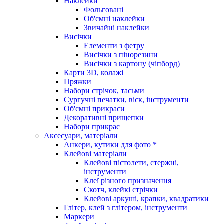
Наклейки
Фольговані
Об'ємні наклейки
Звичайні наклейки
Висічки
Елементи з фетру
Висічки з пінорезини
Висічки з картону (чіпборд)
Карти 3D, колажі
Пряжки
Набори стрічок, тасьми
Сургучні печатки, віск, інструменти
Об'ємні прикраси
Декоративні прищепки
Набори прикрас
Аксесуари, матеріали
Анкери, кутики для фото *
Клейові матеріали
Клейові пістолети, стержні,
інструменти
Клеї різного призначення
Скотч, клейкі стрічки
Клейові аркуші, крапки, квадратики
Глітер, клей з глітером, інструменти
Маркери