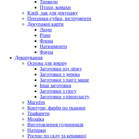
Троянди
Птахи, комахи
Клей, лак для декупажу
Пензлики-губки, інструменти
Декупажні карти
Люди
Різне
Флора
Натюрморти
Фауна
Декорування
Основа для декору
Заготовки під ліпку
Заготовки з дерева
Заготовки з пап'є маше
Інші заготовки
Заготовки з гіпсу
Заготовки з пінопласту
Магніти
Контури, фарби по тканині
Трафарети
Мозаїка
Виготовлення годинників
Натирки
Роспис по склу та керамиці