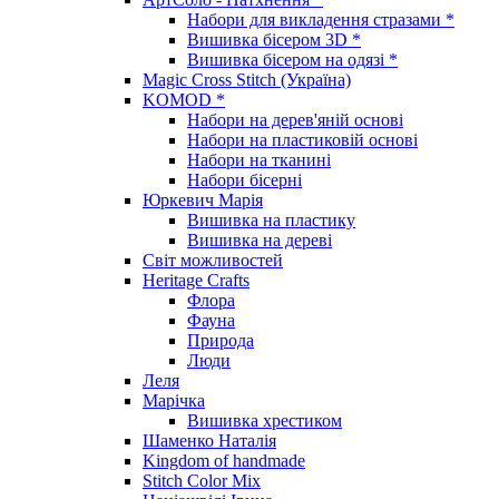
Набори для викладення стразами *
Вишивка бісером 3D *
Вишивка бісером на одязі *
Magic Cross Stitch (Україна)
KOMOD *
Набори на дерев'яній основі
Набори на пластиковій основі
Набори на тканині
Набори бісерні
Юркевич Марія
Вишивка на пластику
Вишивка на дереві
Світ можливостей
Heritage Crafts
Флора
Фауна
Природа
Люди
Леля
Марічка
Вишивка хрестиком
Шаменко Наталія
Kingdom of handmade
Stitch Color Mix