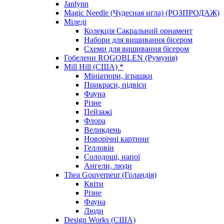
Janlynn
Magic Needle (Чудесная игла) (РОЗПРОДАЖ)
Міледі
Колекція Сакральний орнамент
Набори для вишивання бісером
Схеми для вишивання бісером
Гобелени ROGOBLEN (Румунія)
Mill Hill (США) *
Мініатюри, іграшки
Прикраси, підвіси
Фауна
Різне
Пейзажі
Флора
Великдень
Новорічні картини
Гелловін
Солодощі, напої
Ангели, люди
Thea Gouverneur (Голандія)
Квіти
Різне
Фауна
Люди
Design Works (США)