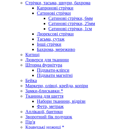
Стрічки, тасьма, шнури, бахрома
Капронові стрічки
Сатинові стрічки
Сатинові стрічки, 6мм
Сатинові стрічки, 25мм
Сатинові стрічки, 1см
Люрексові стрічки
Тасьма, сутаж
Інші стрічки
Бахрома, мереживо
Китиці
Люверси для тканини
Шторна фурнітура
Підхвати-кліпси
Підхвати магнітні
Бейка
Маркери, олівці, крейда, копіри
Замки-блискавки *
Тканина для шиття
Набори тканини, відрізи
Фетр, метраж
Аплікації, бантики
Зворотний бік подушок
Пір'я
Кравецькі ножиці *