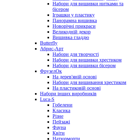
Набори для вишивки нитками та
бісером
Іграшки у пластику
Панорамна вишивка
Новорічні прикраси
Великодній декор
Вишивка гладдю
Butterfly
Абрис-Арт
Набори для творчості
Набори для вишивки хрестиком
Набори для вишивки бісером
ФрузелОк
На дерев'яній основі
Набори для вишивання хрестиком
На пластиковій основі
Набори інших виробників
Luca-S
Гобелени
Класика
Різне
Пейзажі
Фауна
Квіти
Натюрморти