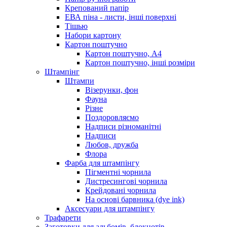
Крепований папір
ЕВА піна - листи, інші поверхні
Тішью
Набори картону
Картон поштучно
Картон поштучно, А4
Картон поштучно, інші розміри
Штампінг
Штампи
Візерунки, фон
Фауна
Різне
Поздоровляємо
Надписи різноманітні
Надписи
Любов, дружба
Флора
Фарба для штампінгу
Пігментні чорнила
Дистресингові чорнила
Крейдовані чорнила
На основі барвника (dye ink)
Аксесуари для штампінгу
Трафарети
Заготовки для альбомів, блокнотів