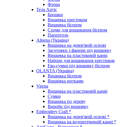
Флора
Тела Артіс
Брошки
Вишивка хрестиком
Вишивка бісером
Схеми для вишивання бісером
Папертоль
Alisena (Україна)
Вишивка на дерев'яній основі
Заготовки з фанери під вишивку
Вишивка на пластиковій канві
Набори для вишивання хрестиком
Еко-сумки під вишивку бісером
OLANTA (Україна)
Вишивка бісером
Вишивка нитками
Virena
Вишивка на пластиковій канві
Сумки
Вишивка по дереву
Вироби під вишивку
Embroidery Craft *
Вишивка на дерев'яній основі *
Вишивка на водорозчинній канві *
АртСоло - Натхнення *