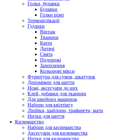
Голки, булавки
Булавки
Голки різні
Термоаплікації
Гудзики
Вінтаж
Тварини
Квіти
Дитячі
Свята
Подорожі
Захоплення
Кольорові мікси
Фурнітура для сумок, шкатулок
Допоміжне для шиття
Ножі, аксесуари до них
Клей, добавки для тканини
Для швейних машинок
Набори для квілтінгу
Лінійки, шаблони, трафарети, мати
Нитки для шиття
Килимарство
Набори для килимарства
Аксесуари для килимарства
Нитки для килимарства