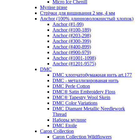
Micro Ice Chenill
Муліне різне
Стрічки для вишивання 2 мм, 4 мм
Anchor (100% длинноволокнистый хлопок)
Anchor (#1-99)
Anchor (#100-189)
Anchor (#203-298)
Anchor (#300-399)
Anchor (#400-899)
Anchor (#900-979)
Anchor (#1001-1098)
Anchor (#1201-9575)
DMC
DMC хлопчатобумажная нить art.177
DMC - металлизированая нить
DMC Perle Cotton
DMC® Satin Embroidery Floss
DMC® Tapestry Wool Skein
DMC Color Variations
DMC Diamant Metallic Needlework
Thread
Наборы мулине
DMC Etoile
Caron Collection
Caron Collection Wildflowers