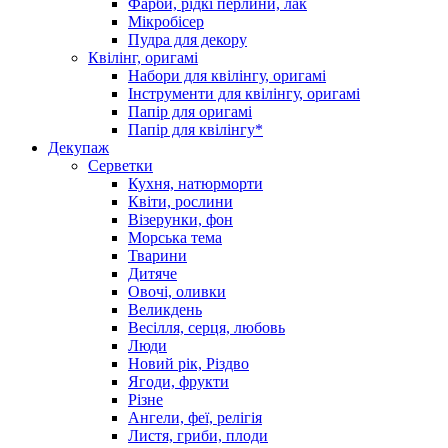
Фарби, рідкі перлини, лак
Мікробісер
Пудра для декору
Квілінг, оригамі
Набори для квілінгу, оригамі
Інструменти для квілінгу, оригамі
Папір для оригамі
Папір для квілінгу*
Декупаж
Серветки
Кухня, натюрморти
Квіти, рослини
Візерунки, фон
Морська тема
Тварини
Дитяче
Овочі, оливки
Великдень
Весілля, серця, любовь
Люди
Новий рік, Різдво
Ягоди, фрукти
Різне
Ангели, феї, релігія
Листя, гриби, плоди