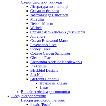
Схеми, листівки, книжки
Література по вишивці
Схеми та буклети
Заготовки для листівок
Mirabilia
Debbie Mumm
Wichelt
Схеми американських дизайнерів
Jim Shore
Cхеми Rosewood Manor
Lavender & Lace
Stoney Creek
Cottage Garden Samplings
Glendon Place
Alessandra Adelaide Needleworks
Ink Circles
Blackbird Designs
Just Nan
Вікторія Попович
Друковані схеми
Паки
Вироби з місцем для вишивки
Бісер, бісероплетіння
Набори для бісероплетіння
Ріоліс (Росія)