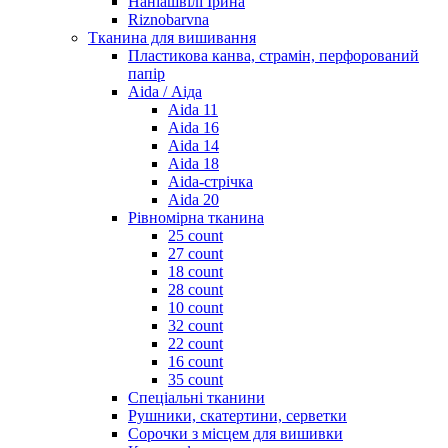
Наніашвілі Ірина
Riznobarvna
Тканина для вишивання
Пластикова канва, страмін, перфорований
папір
Aida / Аіда
Aida 11
Aida 16
Aida 14
Aida 18
Aida-стрічка
Aida 20
Рівномірна тканина
25 count
27 count
18 count
28 count
10 count
32 count
22 count
16 count
35 count
Спеціальні тканини
Рушники, скатертини, серветки
Сорочки з місцем для вишивки