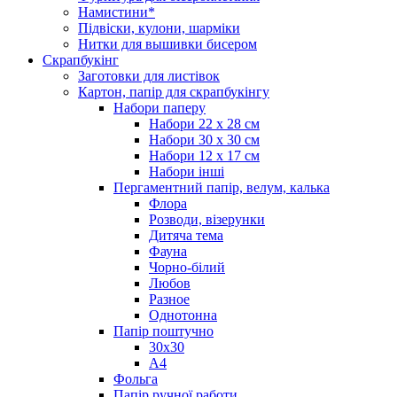
Намистини*
Підвіски, кулони, шарміки
Нитки для вышивки бисером
Скрапбукінг
Заготовки для листівок
Картон, папір для скрапбукінгу
Набори паперу
Набори 22 х 28 см
Набори 30 х 30 см
Набори 12 х 17 см
Набори інші
Пергаментний папір, велум, калька
Флора
Розводи, візерунки
Дитяча тема
Фауна
Чорно-білий
Любов
Разное
Однотонна
Папір поштучно
30х30
А4
Фольга
Папір ручної работи