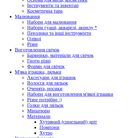
Інструменти та інвентар
Косметична тара
Малювання
Набори для малювання
Набори гуаші, акварелі, акрилу *
Пензлики та інші інструменти
Олівці
Різне
Виготовлення свічок
Барвники, матеріали для свічок
Гноти різні
Форми для свічок
М'яка іграшка, ляльки
Аксесуари для іграшок
Волосся для ляльок
Оченята, носики
Набори для виготовлення м'якої іграшки
Різне потрібне :)
Голки для ляльок
Мініатюри
Материали
Хутряний (синельний) дріт
Помпони
Хутро