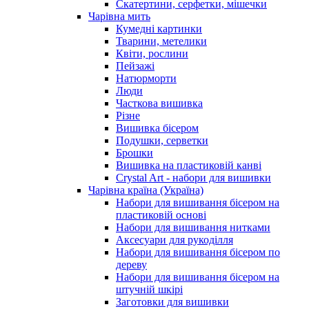
Скатертини, серфетки, мішечки
Чарiвна мить
Кумедні картинки
Тварини, метелики
Квіти, рослини
Пейзажі
Натюрморти
Люди
Часткова вишивка
Різне
Вишивка бісером
Подушки, серветки
Брошки
Вишивка на пластиковій канві
Crystal Art - набори для вишивки
Чарівна країна (Україна)
Набори для вишивання бісером на
пластиковій основі
Набори для вишивання нитками
Аксесуари для рукоділля
Набори для вишивання бісером по
дереву
Набори для вишивання бісером на
штучній шкірі
Заготовки для вишивки