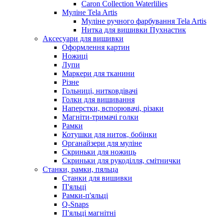
Caron Collection Waterlilies
Муліне Tela Artis
Муліне ручного фарбування Tela Artis
Нитка для вишивки Пухнастик
Аксесуари для вишивки
Оформлення картин
Ножиці
Лупи
Маркери для тканини
Різне
Гольниці, нитковдівачі
Голки для вишивання
Наперстки, вспорювачі, різаки
Магніти-тримачі голки
Рамки
Котушки для ниток, бобінки
Органайзери для муліне
Скриньки для ножиць
Скриньки для рукоділля, смітнички
Станки, рамки, пяльца
Станки для вишивки
П'яльці
Рамки-п'яльці
Q-Snaps
П'яльці магнітні