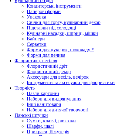
Кулінарний розділ
Кондитерські інструменти
Паперові форми
Упаковка
Свічки для торту, кулінарний декор
Підставки під солодощі
Кулінарні насадки, шприці, мішки
Вайнери
Серветки
Форми для цукерок, шоколаду *
Форми для печива
Флористика, весілля
Флористичний дріт
Флористичний декор
Аксесуари для весіль, вечірок
Інструменти та аксесуари для флористики
Творчість
Пазли картонні
Набори для видряпування
Інші канцтовари
Набори для дитячої творчості
Панські штучки
Сумки, клатчі, рюкзаки
Шарфи, шалі
Прикраси, біжутерія