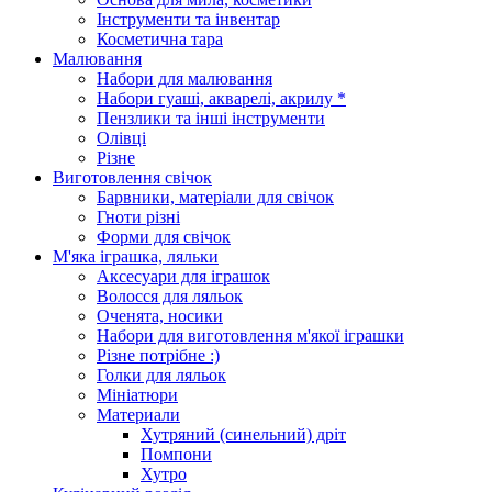
Інструменти та інвентар
Косметична тара
Малювання
Набори для малювання
Набори гуаші, акварелі, акрилу *
Пензлики та інші інструменти
Олівці
Різне
Виготовлення свічок
Барвники, матеріали для свічок
Гноти різні
Форми для свічок
М'яка іграшка, ляльки
Аксесуари для іграшок
Волосся для ляльок
Оченята, носики
Набори для виготовлення м'якої іграшки
Різне потрібне :)
Голки для ляльок
Мініатюри
Материали
Хутряний (синельний) дріт
Помпони
Хутро