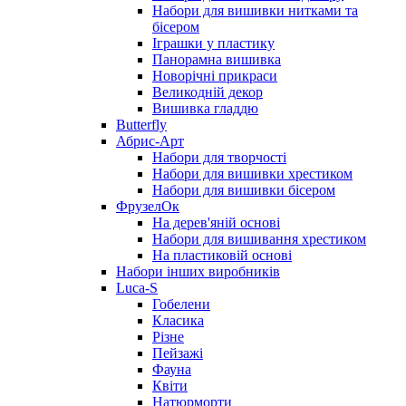
Набори для вишивки нитками та
бісером
Іграшки у пластику
Панорамна вишивка
Новорічні прикраси
Великодній декор
Вишивка гладдю
Butterfly
Абрис-Арт
Набори для творчості
Набори для вишивки хрестиком
Набори для вишивки бісером
ФрузелОк
На дерев'яній основі
Набори для вишивання хрестиком
На пластиковій основі
Набори інших виробників
Luca-S
Гобелени
Класика
Різне
Пейзажі
Фауна
Квіти
Натюрморти