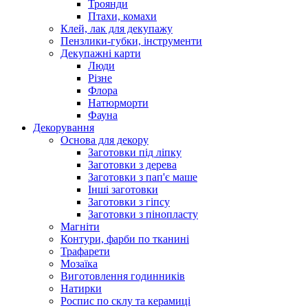
Троянди
Птахи, комахи
Клей, лак для декупажу
Пензлики-губки, інструменти
Декупажні карти
Люди
Різне
Флора
Натюрморти
Фауна
Декорування
Основа для декору
Заготовки під ліпку
Заготовки з дерева
Заготовки з пап'є маше
Інші заготовки
Заготовки з гіпсу
Заготовки з пінопласту
Магніти
Контури, фарби по тканині
Трафарети
Мозаїка
Виготовлення годинників
Натирки
Роспис по склу та керамиці