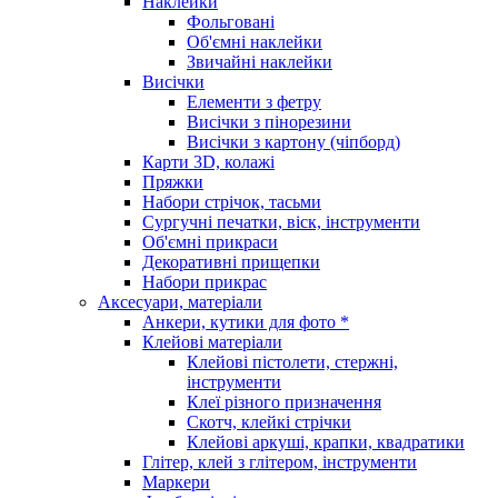
Наклейки
Фольговані
Об'ємні наклейки
Звичайні наклейки
Висічки
Елементи з фетру
Висічки з пінорезини
Висічки з картону (чіпборд)
Карти 3D, колажі
Пряжки
Набори стрічок, тасьми
Сургучні печатки, віск, інструменти
Об'ємні прикраси
Декоративні прищепки
Набори прикрас
Аксесуари, матеріали
Анкери, кутики для фото *
Клейові матеріали
Клейові пістолети, стержні,
інструменти
Клеї різного призначення
Скотч, клейкі стрічки
Клейові аркуші, крапки, квадратики
Глітер, клей з глітером, інструменти
Маркери