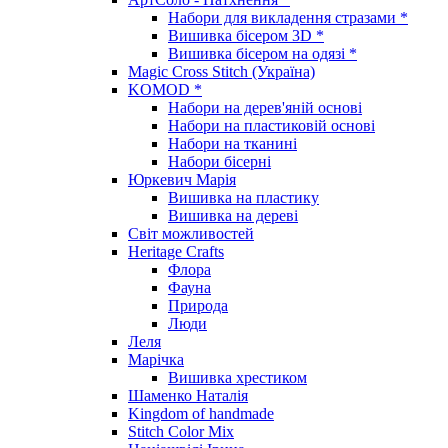
Набори для викладення стразами *
Вишивка бісером 3D *
Вишивка бісером на одязі *
Magic Cross Stitch (Україна)
KOMOD *
Набори на дерев'яній основі
Набори на пластиковій основі
Набори на тканині
Набори бісерні
Юркевич Марія
Вишивка на пластику
Вишивка на дереві
Світ можливостей
Heritage Crafts
Флора
Фауна
Природа
Люди
Леля
Марічка
Вишивка хрестиком
Шаменко Наталія
Kingdom of handmade
Stitch Color Mix