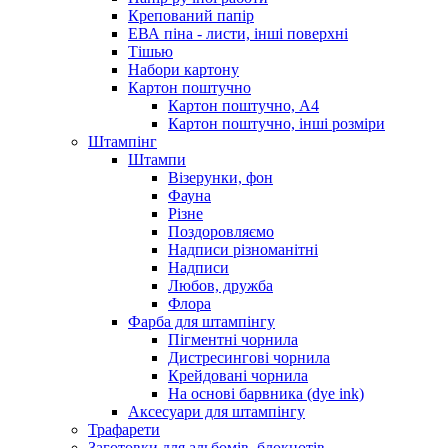
Крепований папір
ЕВА піна - листи, інші поверхні
Тішью
Набори картону
Картон поштучно
Картон поштучно, А4
Картон поштучно, інші розміри
Штампінг
Штампи
Візерунки, фон
Фауна
Різне
Поздоровляємо
Надписи різноманітні
Надписи
Любов, дружба
Флора
Фарба для штампінгу
Пігментні чорнила
Дистресингові чорнила
Крейдовані чорнила
На основі барвника (dye ink)
Аксесуари для штампінгу
Трафарети
Заготовки для альбомів, блокнотів