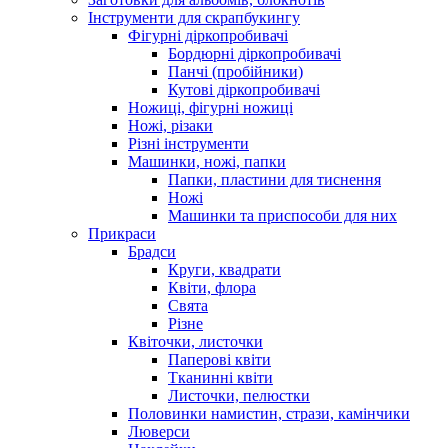
Інструменти для скрапбукингу
Фігурні діркопробивачі
Бордюрні діркопробивачі
Панчі (пробійники)
Кутові діркопробивачі
Ножиці, фігурні ножиці
Ножі, різаки
Різні інструменти
Машинки, ножі, папки
Папки, пластини для тиснення
Ножі
Машинки та приспособи для них
Прикраси
Брадси
Круги, квадрати
Квіти, флора
Свята
Різне
Квіточки, листочки
Паперові квіти
Тканинні квіти
Листочки, пелюстки
Половинки намистин, стрази, камінчики
Люверси