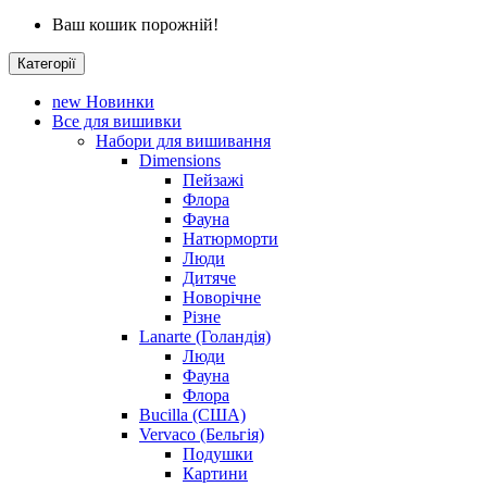
Ваш кошик порожній!
Категорії
new
Новинки
Все для вишивки
Набори для вишивання
Dimensions
Пейзажі
Флора
Фауна
Натюрморти
Люди
Дитяче
Новорічне
Різне
Lanarte (Голандія)
Люди
Фауна
Флора
Bucilla (США)
Vervaco (Бельгія)
Подушки
Картини