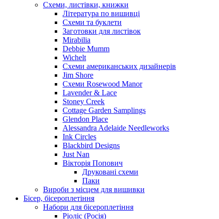
Схеми, листівки, книжки
Література по вишивці
Схеми та буклети
Заготовки для листівок
Mirabilia
Debbie Mumm
Wichelt
Схеми американських дизайнерів
Jim Shore
Cхеми Rosewood Manor
Lavender & Lace
Stoney Creek
Cottage Garden Samplings
Glendon Place
Alessandra Adelaide Needleworks
Ink Circles
Blackbird Designs
Just Nan
Вікторія Попович
Друковані схеми
Паки
Вироби з місцем для вишивки
Бісер, бісероплетіння
Набори для бісероплетіння
Ріоліс (Росія)