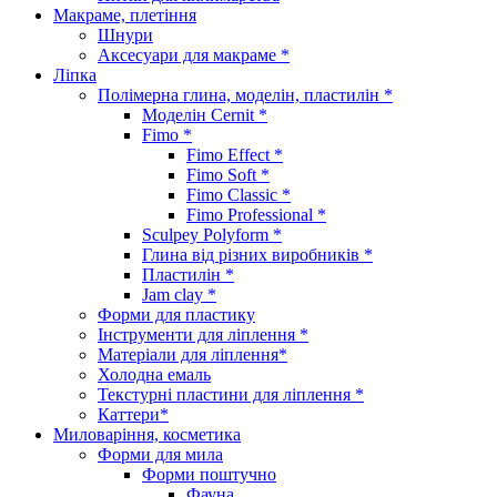
Макраме, плетіння
Шнури
Аксесуари для макраме *
Ліпка
Полімерна глина, моделін, пластилін *
Моделін Cernit *
Fimo *
Fimo Effect *
Fimo Soft *
Fimo Classic *
Fimo Professional *
Sculpey Polyform *
Глина від різних виробників *
Пластилін *
Jam clay *
Форми для пластику
Інструменти для ліплення *
Матеріали для ліплення*
Холодна емаль
Текстурні пластини для ліплення *
Каттери*
Миловаріння, косметика
Форми для мила
Форми поштучно
Фауна