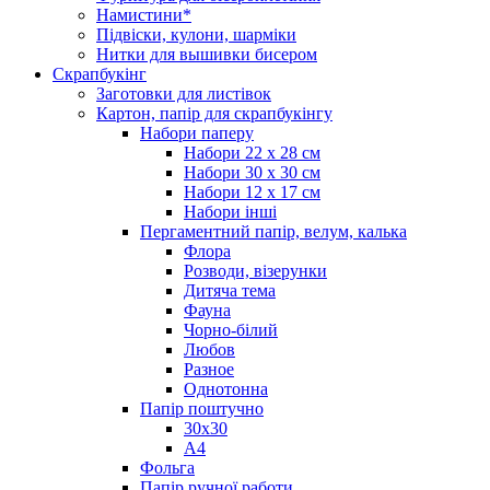
Намистини*
Підвіски, кулони, шарміки
Нитки для вышивки бисером
Скрапбукінг
Заготовки для листівок
Картон, папір для скрапбукінгу
Набори паперу
Набори 22 х 28 см
Набори 30 х 30 см
Набори 12 х 17 см
Набори інші
Пергаментний папір, велум, калька
Флора
Розводи, візерунки
Дитяча тема
Фауна
Чорно-білий
Любов
Разное
Однотонна
Папір поштучно
30х30
А4
Фольга
Папір ручної работи