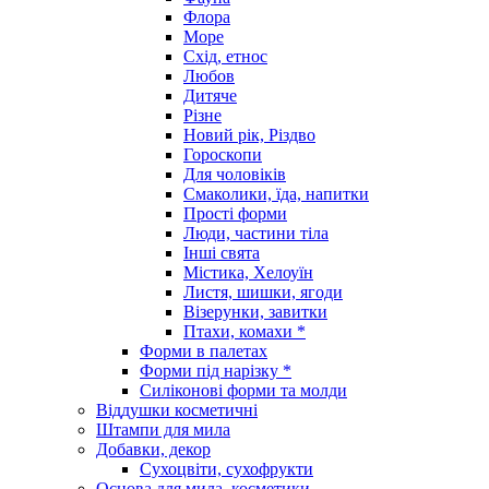
Флора
Море
Схід, етнос
Любов
Дитяче
Різне
Новий рік, Різдво
Гороскопи
Для чоловіків
Смаколики, їда, напитки
Прості форми
Люди, частини тіла
Інші свята
Містика, Хелоуїн
Листя, шишки, ягоди
Візерунки, завитки
Птахи, комахи *
Форми в палетах
Форми під нарізку *
Силіконові форми та молди
Віддушки косметичні
Штампи для мила
Добавки, декор
Сухоцвіти, сухофрукти
Основа для мила, косметики