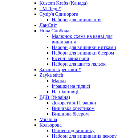
Kustom Krafts (Канада)
ТМ Леді *
Сузір'я Єдинорога
Набори для вишивання
ЛанСвіт
Нова Слобода
Малюнок-схема на канві для
вишивання
Набори для вишивки нитками
Набори для вишивки бісером
Бісерні мініатюри
Набори для шиття ляльок
Затишні хрестики *
Zayka stitch
Марки
Іграшки на підвісі
На підставці
ВДВ (Україна)
Декоративні іграшки
Вишивка хрестиком
Вишивка бісером
Mirabilia
Кольорова
Шопер під вишивку
Набори для вишивання декору