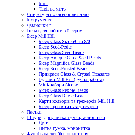
Інші
Чарівна мить
Література по бісероплетінню
Інструменти
Дзвіночки *
Голки для роботи з бісером
Бісер Mill Hill
Бісер Glass Size 6/0 та 8/0
Бісер Seed-Petite
Бісер Glass Seed Beads
Бісер Antique Glass Seed Beads
Бісер Magnifica Glass Beads
Бісер Seed-Frosted Beads
Прикраси Glass & Crystal Treasures
Гудзики Mill Hill (ручна работа)
Міні-набори бісеру
Бісер Glass Pebble Beads
Бісер Glass Bugle Beads
Карти кольорів та трежерсів Mill Hill
Бісер, що світиться у темряві
Паєтки
Шнури, дріт, нитка-гумка, мононитка
Дріт
Нитка-гумка, мононитка
Фурнітура для бісероплетіння