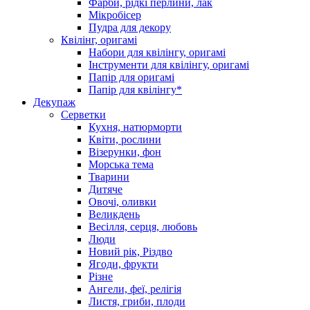
Фарби, рідкі перлини, лак
Мікробісер
Пудра для декору
Квілінг, оригамі
Набори для квілінгу, оригамі
Інструменти для квілінгу, оригамі
Папір для оригамі
Папір для квілінгу*
Декупаж
Серветки
Кухня, натюрморти
Квіти, рослини
Візерунки, фон
Морська тема
Тварини
Дитяче
Овочі, оливки
Великдень
Весілля, серця, любовь
Люди
Новий рік, Різдво
Ягоди, фрукти
Різне
Ангели, феї, релігія
Листя, гриби, плоди