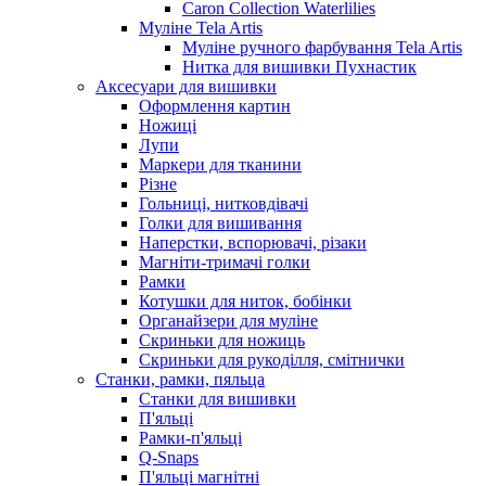
Caron Collection Waterlilies
Муліне Tela Artis
Муліне ручного фарбування Tela Artis
Нитка для вишивки Пухнастик
Аксесуари для вишивки
Оформлення картин
Ножиці
Лупи
Маркери для тканини
Різне
Гольниці, нитковдівачі
Голки для вишивання
Наперстки, вспорювачі, різаки
Магніти-тримачі голки
Рамки
Котушки для ниток, бобінки
Органайзери для муліне
Скриньки для ножиць
Скриньки для рукоділля, смітнички
Станки, рамки, пяльца
Станки для вишивки
П'яльці
Рамки-п'яльці
Q-Snaps
П'яльці магнітні