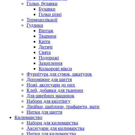
Голки, булавки
Булавки
Голки різні
Термоаплікації
Гудзики
Вінтаж
Тварини
Квіти
Дитячі
Свята
Подорожі
Захоплення
Кольорові мікси
Фурнітура для сумок, шкатулок
Допоміжне для шиття
Ножі, аксесуари до них
Клей, добавки для тканини
Для швейних машинок
Набори для квілтінгу
Лінійки, шаблони, трафарети, мати
Нитки для шиття
Килимарство
Набори для килимарства
Аксесуари для килимарства
Нитки для килимарства