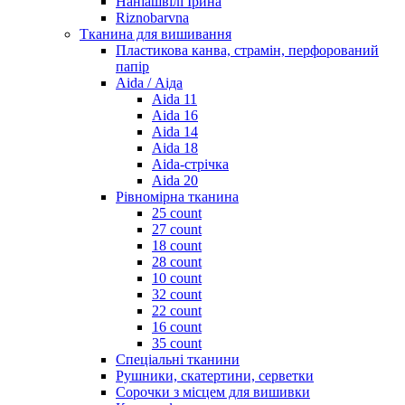
Наніашвілі Ірина
Riznobarvna
Тканина для вишивання
Пластикова канва, страмін, перфорований
папір
Aida / Аіда
Aida 11
Aida 16
Aida 14
Aida 18
Aida-стрічка
Aida 20
Рівномірна тканина
25 count
27 count
18 count
28 count
10 count
32 count
22 count
16 count
35 count
Спеціальні тканини
Рушники, скатертини, серветки
Сорочки з місцем для вишивки