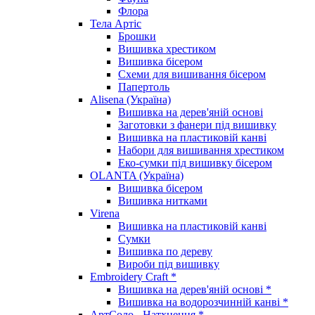
Флора
Тела Артіс
Брошки
Вишивка хрестиком
Вишивка бісером
Схеми для вишивання бісером
Папертоль
Alisena (Україна)
Вишивка на дерев'яній основі
Заготовки з фанери під вишивку
Вишивка на пластиковій канві
Набори для вишивання хрестиком
Еко-сумки під вишивку бісером
OLANTA (Україна)
Вишивка бісером
Вишивка нитками
Virena
Вишивка на пластиковій канві
Сумки
Вишивка по дереву
Вироби під вишивку
Embroidery Craft *
Вишивка на дерев'яній основі *
Вишивка на водорозчинній канві *
АртСоло - Натхнення *