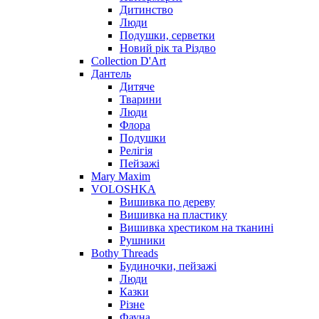
Дитинство
Люди
Подушки, серветки
Новий рік та Різдво
Collection D'Art
Дантель
Дитяче
Тварини
Люди
Флора
Подушки
Релігія
Пейзажі
Mary Maxim
VOLOSHKA
Вишивка по дереву
Вишивка на пластику
Вишивка хрестиком на тканині
Рушники
Bothy Threads
Будиночки, пейзажі
Люди
Казки
Різне
Фауна