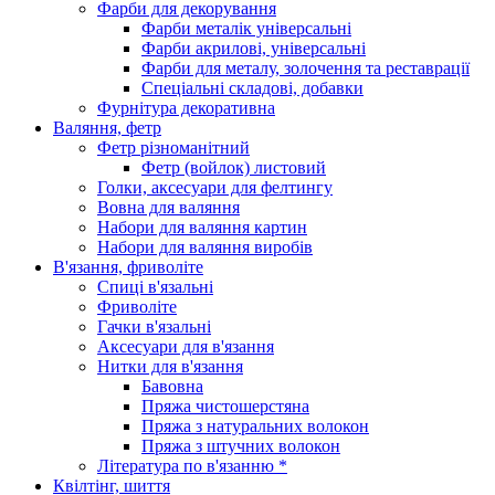
Фарби для декорування
Фарби металік універсальні
Фарби акрилові, універсальні
Фарби для металу, золочення та реставрації
Спеціальні складові, добавки
Фурнітура декоративна
Валяння, фетр
Фетр різноманітний
Фетр (войлок) листовий
Голки, аксесуари для фелтингу
Вовна для валяння
Набори для валяння картин
Набори для валяння виробів
В'язання, фриволіте
Спиці в'язальні
Фриволіте
Гачки в'язальні
Аксесуари для в'язання
Нитки для в'язання
Бавовна
Пряжа чистошерстяна
Пряжа з натуральних волокон
Пряжа з штучних волокон
Література по в'язанню *
Квілтінг, шиття