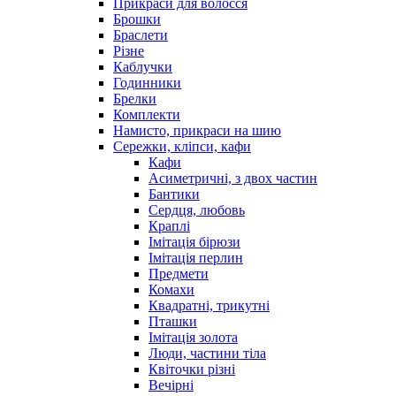
Прикраси для волосся
Брошки
Браслети
Різне
Каблучки
Годинники
Брелки
Комплекти
Намисто, прикраси на шию
Сережки, кліпси, кафи
Кафи
Асиметричні, з двох частин
Бантики
Сердця, любовь
Краплі
Імітація бірюзи
Імітація перлин
Предмети
Комахи
Квадратні, трикутні
Пташки
Імітація золота
Люди, частини тіла
Квіточки різні
Вечірні