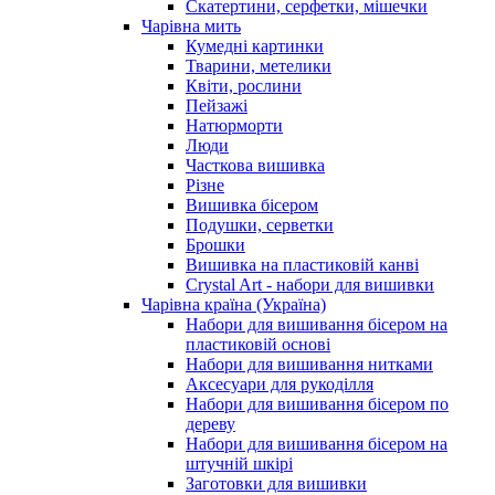
Скатертини, серфетки, мішечки
Чарiвна мить
Кумедні картинки
Тварини, метелики
Квіти, рослини
Пейзажі
Натюрморти
Люди
Часткова вишивка
Різне
Вишивка бісером
Подушки, серветки
Брошки
Вишивка на пластиковій канві
Crystal Art - набори для вишивки
Чарівна країна (Україна)
Набори для вишивання бісером на
пластиковій основі
Набори для вишивання нитками
Аксесуари для рукоділля
Набори для вишивання бісером по
дереву
Набори для вишивання бісером на
штучній шкірі
Заготовки для вишивки