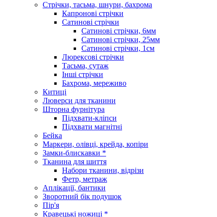
Стрічки, тасьма, шнури, бахрома
Капронові стрічки
Сатинові стрічки
Сатинові стрічки, 6мм
Сатинові стрічки, 25мм
Сатинові стрічки, 1см
Люрексові стрічки
Тасьма, сутаж
Інші стрічки
Бахрома, мереживо
Китиці
Люверси для тканини
Шторна фурнітура
Підхвати-кліпси
Підхвати магнітні
Бейка
Маркери, олівці, крейда, копіри
Замки-блискавки *
Тканина для шиття
Набори тканини, відрізи
Фетр, метраж
Аплікації, бантики
Зворотний бік подушок
Пір'я
Кравецькі ножиці *