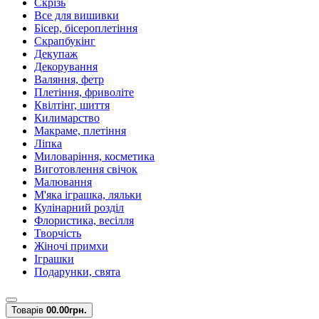
Скрізь
Все для вишивки
Бісер, бісероплетіння
Скрапбукінг
Декупаж
Декорування
Валяння, фетр
Плетіння, фриволіте
Квілтінг, шиття
Килимарство
Макраме, плетіння
Ліпка
Миловаріння, косметика
Виготовлення свічок
Малювання
М'яка іграшка, ляльки
Кулінарний розділ
Флористика, весілля
Творчість
Жіночі примхи
Іграшки
Подарунки, свята
Товарів
0
0.00грн.