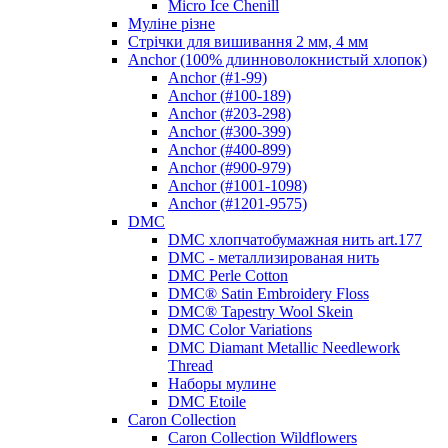
Micro Ice Chenill
Муліне різне
Стрічки для вишивання 2 мм, 4 мм
Anchor (100% длинноволокнистый хлопок)
Anchor (#1-99)
Anchor (#100-189)
Anchor (#203-298)
Anchor (#300-399)
Anchor (#400-899)
Anchor (#900-979)
Anchor (#1001-1098)
Anchor (#1201-9575)
DMC
DMC хлопчатобумажная нить art.177
DMC - металлизированая нить
DMC Perle Cotton
DMC® Satin Embroidery Floss
DMC® Tapestry Wool Skein
DMC Color Variations
DMC Diamant Metallic Needlework
Thread
Наборы мулине
DMC Etoile
Caron Collection
Caron Collection Wildflowers