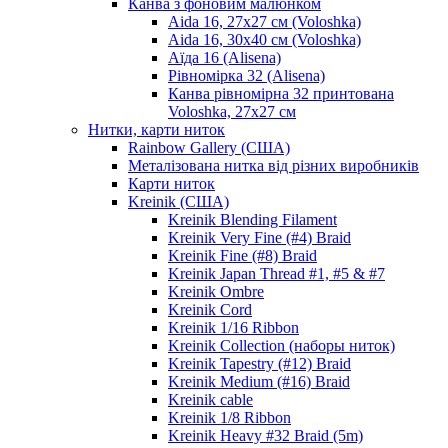
Канва з фоновим малюнком
Aida 16, 27х27 см (Voloshka)
Aida 16, 30х40 см (Voloshka)
Аїда 16 (Alisena)
Рівномірка 32 (Alisena)
Канва рівномірна 32 принтована
Voloshka, 27х27 см
Нитки, карти ниток
Rainbow Gallery (США)
Металізована нитка від різних виробників
Карти ниток
Kreinik (США)
Kreinik Blending Filament
Kreinik Very Fine (#4) Braid
Kreinik Fine (#8) Braid
Kreinik Japan Thread #1, #5 & #7
Kreinik Ombre
Kreinik Cord
Kreinik 1/16 Ribbon
Kreinik Collection (наборы ниток)
Kreinik Tapestry (#12) Braid
Kreinik Medium (#16) Braid
Kreinik cable
Kreinik 1/8 Ribbon
Kreinik Heavy #32 Braid (5m)