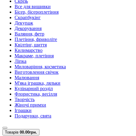
Скрізь
Все для вишивки
Бісер, бісероплетіння
Скрапбукінг
Декупаж
Декорування
Валяння, фетр
Плетіння, фриволіте
Квілтінг, шиття
Килимарство
Макраме, плетіння
Ліпка
Миловаріння, косметика
Виготовлення свічок
Малювання
М'яка іграшка, ляльки
Кулінарний розділ
Флористика, весілля
Творчість
Жіночі примхи
Іграшки
Подарунки, свята
Товарів
0
0.00грн.