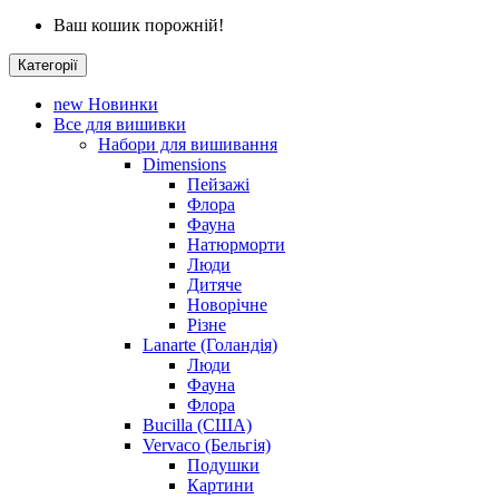
Ваш кошик порожній!
Категорії
new
Новинки
Все для вишивки
Набори для вишивання
Dimensions
Пейзажі
Флора
Фауна
Натюрморти
Люди
Дитяче
Новорічне
Різне
Lanarte (Голандія)
Люди
Фауна
Флора
Bucilla (США)
Vervaco (Бельгія)
Подушки
Картини