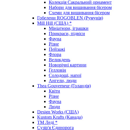
Колекція Сакральний орнамент
Набори для вишивання бісером
Схеми для вишивання бісером
Гобелени ROGOBLEN (Румунія)
Mill Hill (США) *
Мініатюри, іграшки
Прикраси, підвіси
Фауна
Різне
Пейзажі
Флора
Великдень
Новорічні картини
Гелловін
Солодощі, напої
Ангели, люди
Thea Gouverneur (Голандія)
Квіти
Різне
Фауна
Люди
Design Works (США)
Kustom Krafts (Канада)
ТМ Леді *
Сузір'я Єдинорога