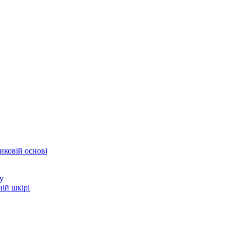
иковій основі
у
ій шкірі