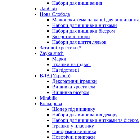
Набори для вишивання
ЛанСвіт
Нова Слобода
Малюнок-схема на канві для вишивання
Набори для вишивки нитками
Набори для вишивки бісером
Бісерні мініатюри
Набори для шиття ляльок
Затишні хрестики *
Zayka stitch
Марки
Іграшки на підвісі
На підставці
ВДВ (Україна)
Декоративні іграшки
Вишивка хрестиком
Вишивка бісером
Mirabilia
Кольорова
Шопер під вишивку
Набори для вишивання декору
Набори для вишивки нитками та бісеро
Іграшки у пластику
Панорамна вишивка
Новорічні прикраси