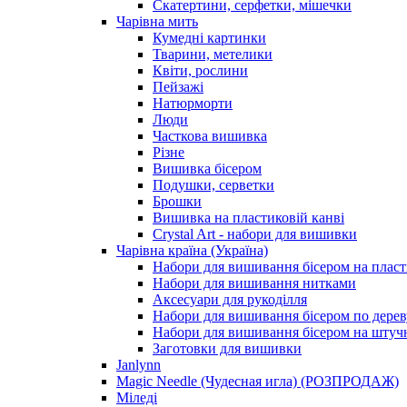
Скатертини, серфетки, мішечки
Чарiвна мить
Кумедні картинки
Тварини, метелики
Квіти, рослини
Пейзажі
Натюрморти
Люди
Часткова вишивка
Різне
Вишивка бісером
Подушки, серветки
Брошки
Вишивка на пластиковій канві
Crystal Art - набори для вишивки
Чарівна країна (Україна)
Набори для вишивання бісером на пласт
Набори для вишивання нитками
Аксесуари для рукоділля
Набори для вишивання бісером по дерев
Набори для вишивання бісером на штучн
Заготовки для вишивки
Janlynn
Magic Needle (Чудесная игла) (РОЗПРОДАЖ)
Міледі