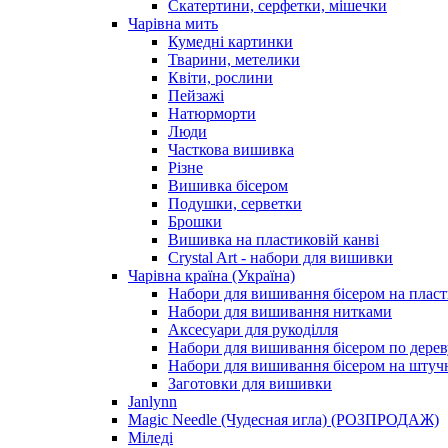
Скатертини, серфетки, мішечки
Чарiвна мить
Кумедні картинки
Тварини, метелики
Квіти, рослини
Пейзажі
Натюрморти
Люди
Часткова вишивка
Різне
Вишивка бісером
Подушки, серветки
Брошки
Вишивка на пластиковій канві
Crystal Art - набори для вишивки
Чарівна країна (Україна)
Набори для вишивання бісером на пласт
Набори для вишивання нитками
Аксесуари для рукоділля
Набори для вишивання бісером по дерев
Набори для вишивання бісером на штучн
Заготовки для вишивки
Janlynn
Magic Needle (Чудесная игла) (РОЗПРОДАЖ)
Міледі