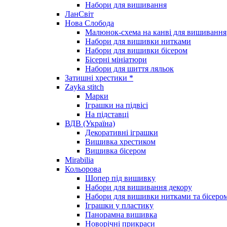
Набори для вишивання
ЛанСвіт
Нова Слобода
Малюнок-схема на канві для вишивання
Набори для вишивки нитками
Набори для вишивки бісером
Бісерні мініатюри
Набори для шиття ляльок
Затишні хрестики *
Zayka stitch
Марки
Іграшки на підвісі
На підставці
ВДВ (Україна)
Декоративні іграшки
Вишивка хрестиком
Вишивка бісером
Mirabilia
Кольорова
Шопер під вишивку
Набори для вишивання декору
Набори для вишивки нитками та бісеро
Іграшки у пластику
Панорамна вишивка
Новорічні прикраси