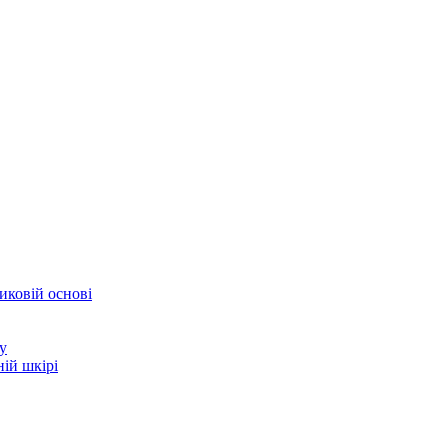
иковій основі
у
ій шкірі