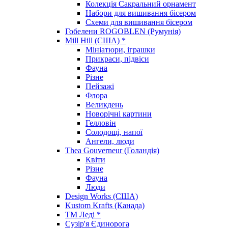
Колекція Сакральний орнамент
Набори для вишивання бісером
Схеми для вишивання бісером
Гобелени ROGOBLEN (Румунія)
Mill Hill (США) *
Мініатюри, іграшки
Прикраси, підвіси
Фауна
Різне
Пейзажі
Флора
Великдень
Новорічні картини
Гелловін
Солодощі, напої
Ангели, люди
Thea Gouverneur (Голандія)
Квіти
Різне
Фауна
Люди
Design Works (США)
Kustom Krafts (Канада)
ТМ Леді *
Сузір'я Єдинорога