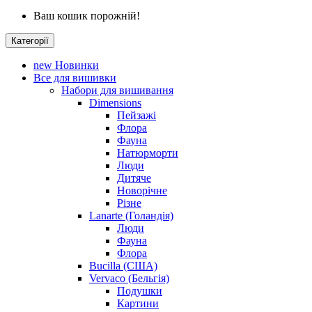
Ваш кошик порожній!
Категорії
new
Новинки
Все для вишивки
Набори для вишивання
Dimensions
Пейзажі
Флора
Фауна
Натюрморти
Люди
Дитяче
Новорічне
Різне
Lanarte (Голандія)
Люди
Фауна
Флора
Bucilla (США)
Vervaco (Бельгія)
Подушки
Картини