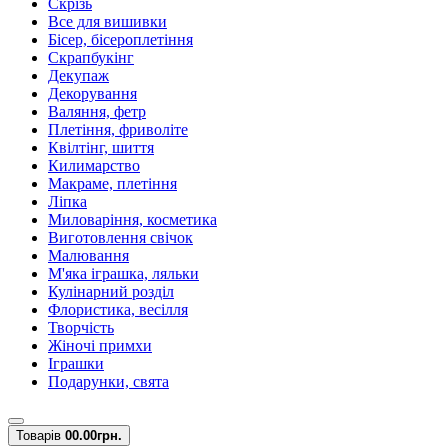
Скрізь
Все для вишивки
Бісер, бісероплетіння
Скрапбукінг
Декупаж
Декорування
Валяння, фетр
Плетіння, фриволіте
Квілтінг, шиття
Килимарство
Макраме, плетіння
Ліпка
Миловаріння, косметика
Виготовлення свічок
Малювання
М'яка іграшка, ляльки
Кулінарний розділ
Флористика, весілля
Творчість
Жіночі примхи
Іграшки
Подарунки, свята
Товарів
0
0.00грн.