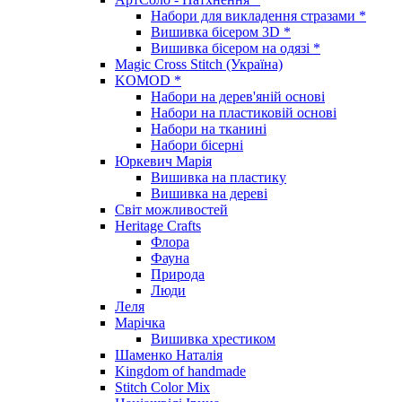
Набори для викладення стразами *
Вишивка бісером 3D *
Вишивка бісером на одязі *
Magic Cross Stitch (Україна)
KOMOD *
Набори на дерев'яній основі
Набори на пластиковій основі
Набори на тканині
Набори бісерні
Юркевич Марія
Вишивка на пластику
Вишивка на дереві
Світ можливостей
Heritage Crafts
Флора
Фауна
Природа
Люди
Леля
Марічка
Вишивка хрестиком
Шаменко Наталія
Kingdom of handmade
Stitch Color Mix