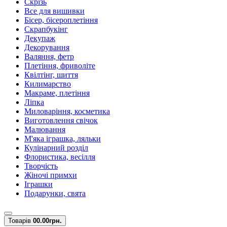
Скрізь
Все для вишивки
Бісер, бісероплетіння
Скрапбукінг
Декупаж
Декорування
Валяння, фетр
Плетіння, фриволіте
Квілтінг, шиття
Килимарство
Макраме, плетіння
Ліпка
Миловаріння, косметика
Виготовлення свічок
Малювання
М'яка іграшка, ляльки
Кулінарний розділ
Флористика, весілля
Творчість
Жіночі примхи
Іграшки
Подарунки, свята
Товарів
0
0.00грн.