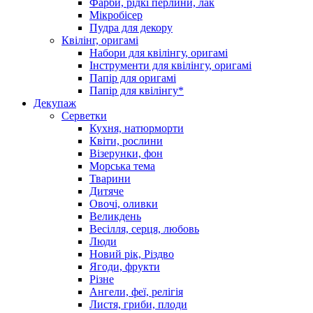
Фарби, рідкі перлини, лак
Мікробісер
Пудра для декору
Квілінг, оригамі
Набори для квілінгу, оригамі
Інструменти для квілінгу, оригамі
Папір для оригамі
Папір для квілінгу*
Декупаж
Серветки
Кухня, натюрморти
Квіти, рослини
Візерунки, фон
Морська тема
Тварини
Дитяче
Овочі, оливки
Великдень
Весілля, серця, любовь
Люди
Новий рік, Різдво
Ягоди, фрукти
Різне
Ангели, феї, релігія
Листя, гриби, плоди