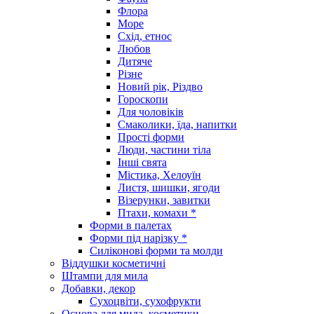
Флора
Море
Схід, етнос
Любов
Дитяче
Різне
Новий рік, Різдво
Гороскопи
Для чоловіків
Смаколики, їда, напитки
Прості форми
Люди, частини тіла
Інші свята
Містика, Хелоуїн
Листя, шишки, ягоди
Візерунки, завитки
Птахи, комахи *
Форми в палетах
Форми під нарізку *
Силіконові форми та молди
Віддушки косметичні
Штампи для мила
Добавки, декор
Сухоцвіти, сухофрукти
Основа для мила, косметики