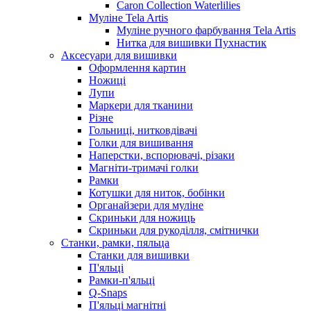
Caron Collection Waterlilies
Муліне Tela Artis
Муліне ручного фарбування Tela Artis
Нитка для вишивки Пухнастик
Аксесуари для вишивки
Оформлення картин
Ножиці
Лупи
Маркери для тканини
Різне
Гольниці, нитковдівачі
Голки для вишивання
Наперстки, вспорювачі, різаки
Магніти-тримачі голки
Рамки
Котушки для ниток, бобінки
Органайзери для муліне
Скриньки для ножиць
Скриньки для рукоділля, смітнички
Станки, рамки, пяльца
Станки для вишивки
П'яльці
Рамки-п'яльці
Q-Snaps
П'яльці магнітні