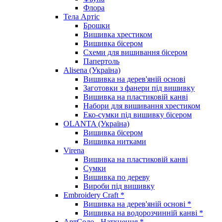
Флора
Тела Артіс
Брошки
Вишивка хрестиком
Вишивка бісером
Схеми для вишивання бісером
Папертоль
Alisena (Україна)
Вишивка на дерев'яній основі
Заготовки з фанери під вишивку
Вишивка на пластиковій канві
Набори для вишивання хрестиком
Еко-сумки під вишивку бісером
OLANTA (Україна)
Вишивка бісером
Вишивка нитками
Virena
Вишивка на пластиковій канві
Сумки
Вишивка по дереву
Вироби під вишивку
Embroidery Craft *
Вишивка на дерев'яній основі *
Вишивка на водорозчинній канві *
АртСоло - Натхнення *