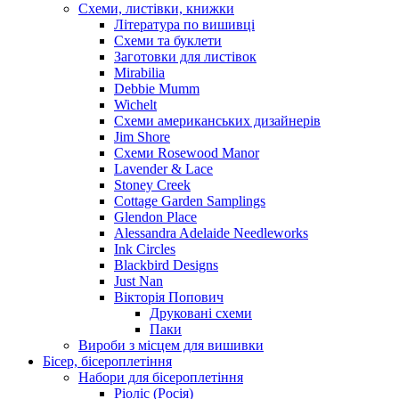
Схеми, листівки, книжки
Література по вишивці
Схеми та буклети
Заготовки для листівок
Mirabilia
Debbie Mumm
Wichelt
Схеми американських дизайнерів
Jim Shore
Cхеми Rosewood Manor
Lavender & Lace
Stoney Creek
Cottage Garden Samplings
Glendon Place
Alessandra Adelaide Needleworks
Ink Circles
Blackbird Designs
Just Nan
Вікторія Попович
Друковані схеми
Паки
Вироби з місцем для вишивки
Бісер, бісероплетіння
Набори для бісероплетіння
Ріоліс (Росія)