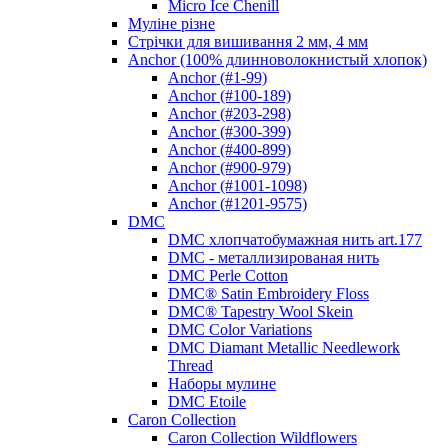
Micro Ice Chenill
Муліне різне
Стрічки для вишивання 2 мм, 4 мм
Anchor (100% длинноволокнистый хлопок)
Anchor (#1-99)
Anchor (#100-189)
Anchor (#203-298)
Anchor (#300-399)
Anchor (#400-899)
Anchor (#900-979)
Anchor (#1001-1098)
Anchor (#1201-9575)
DMC
DMC хлопчатобумажная нить art.177
DMC - металлизированая нить
DMC Perle Cotton
DMC® Satin Embroidery Floss
DMC® Tapestry Wool Skein
DMC Color Variations
DMC Diamant Metallic Needlework
Thread
Наборы мулине
DMC Etoile
Caron Collection
Caron Collection Wildflowers