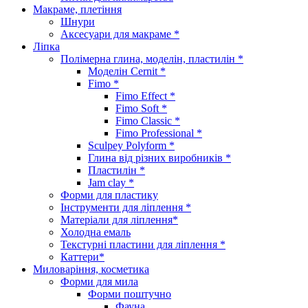
Макраме, плетіння
Шнури
Аксесуари для макраме *
Ліпка
Полімерна глина, моделін, пластилін *
Моделін Cernit *
Fimo *
Fimo Effect *
Fimo Soft *
Fimo Classic *
Fimo Professional *
Sculpey Polyform *
Глина від різних виробників *
Пластилін *
Jam clay *
Форми для пластику
Інструменти для ліплення *
Матеріали для ліплення*
Холодна емаль
Текстурні пластини для ліплення *
Каттери*
Миловаріння, косметика
Форми для мила
Форми поштучно
Фауна