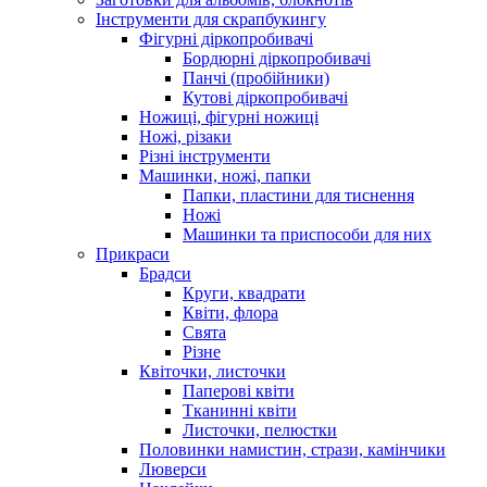
Інструменти для скрапбукингу
Фігурні діркопробивачі
Бордюрні діркопробивачі
Панчі (пробійники)
Кутові діркопробивачі
Ножиці, фігурні ножиці
Ножі, різаки
Різні інструменти
Машинки, ножі, папки
Папки, пластини для тиснення
Ножі
Машинки та приспособи для них
Прикраси
Брадси
Круги, квадрати
Квіти, флора
Свята
Різне
Квіточки, листочки
Паперові квіти
Тканинні квіти
Листочки, пелюстки
Половинки намистин, стрази, камінчики
Люверси