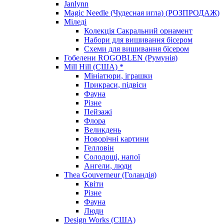
Janlynn
Magic Needle (Чудесная игла) (РОЗПРОДАЖ)
Міледі
Колекція Сакральний орнамент
Набори для вишивання бісером
Схеми для вишивання бісером
Гобелени ROGOBLEN (Румунія)
Mill Hill (США) *
Мініатюри, іграшки
Прикраси, підвіси
Фауна
Різне
Пейзажі
Флора
Великдень
Новорічні картини
Гелловін
Солодощі, напої
Ангели, люди
Thea Gouverneur (Голандія)
Квіти
Різне
Фауна
Люди
Design Works (США)