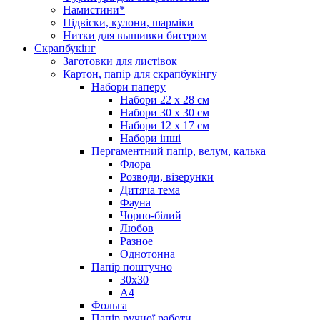
Намистини*
Підвіски, кулони, шарміки
Нитки для вышивки бисером
Скрапбукінг
Заготовки для листівок
Картон, папір для скрапбукінгу
Набори паперу
Набори 22 х 28 см
Набори 30 х 30 см
Набори 12 х 17 см
Набори інші
Пергаментний папір, велум, калька
Флора
Розводи, візерунки
Дитяча тема
Фауна
Чорно-білий
Любов
Разное
Однотонна
Папір поштучно
30х30
А4
Фольга
Папір ручної работи