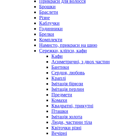
Прикраси для волосся
Брошки
Браслети
Різне
Каблучки
Годинники
Брелки
Комплекти
Намисто, прикраси на шию
Сережки, кліпси, кафи
Кафи
Асиметричні, з двох частин
Бантики
Сердця, любовь
Краплі
Імітація бірюзи
Імітація перлин
Предмети
Комахи
Квадратні, трикутні
Пташки
Імітація золота
Люди, частини тіла
Квіточки різні
Вечірні