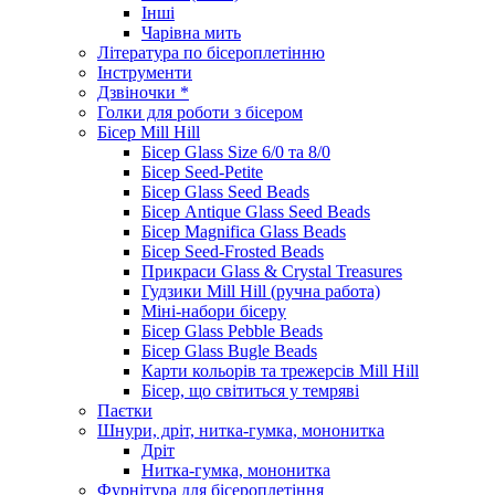
Інші
Чарівна мить
Література по бісероплетінню
Інструменти
Дзвіночки *
Голки для роботи з бісером
Бісер Mill Hill
Бісер Glass Size 6/0 та 8/0
Бісер Seed-Petite
Бісер Glass Seed Beads
Бісер Antique Glass Seed Beads
Бісер Magnifica Glass Beads
Бісер Seed-Frosted Beads
Прикраси Glass & Crystal Treasures
Гудзики Mill Hill (ручна работа)
Міні-набори бісеру
Бісер Glass Pebble Beads
Бісер Glass Bugle Beads
Карти кольорів та трежерсів Mill Hill
Бісер, що світиться у темряві
Паєтки
Шнури, дріт, нитка-гумка, мононитка
Дріт
Нитка-гумка, мононитка
Фурнітура для бісероплетіння