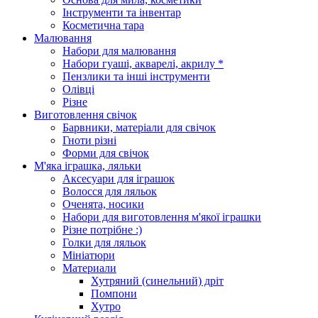
Інструменти та інвентар
Косметична тара
Малювання
Набори для малювання
Набори гуаші, акварелі, акрилу *
Пензлики та інші інструменти
Олівці
Різне
Виготовлення свічок
Барвники, матеріали для свічок
Гноти різні
Форми для свічок
М'яка іграшка, ляльки
Аксесуари для іграшок
Волосся для ляльок
Оченята, носики
Набори для виготовлення м'якої іграшки
Різне потрібне :)
Голки для ляльок
Мініатюри
Материали
Хутряний (синельний) дріт
Помпони
Хутро