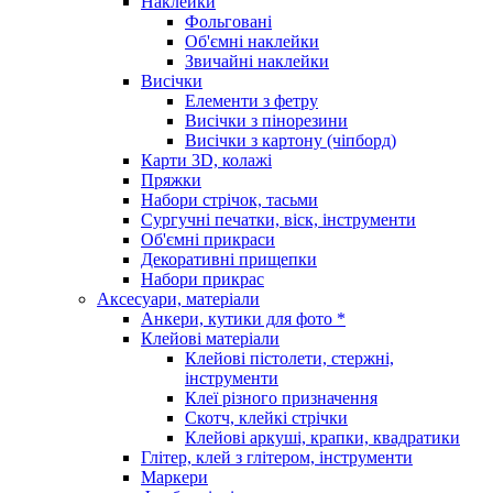
Наклейки
Фольговані
Об'ємні наклейки
Звичайні наклейки
Висічки
Елементи з фетру
Висічки з пінорезини
Висічки з картону (чіпборд)
Карти 3D, колажі
Пряжки
Набори стрічок, тасьми
Сургучні печатки, віск, інструменти
Об'ємні прикраси
Декоративні прищепки
Набори прикрас
Аксесуари, матеріали
Анкери, кутики для фото *
Клейові матеріали
Клейові пістолети, стержні,
інструменти
Клеї різного призначення
Скотч, клейкі стрічки
Клейові аркуші, крапки, квадратики
Глітер, клей з глітером, інструменти
Маркери