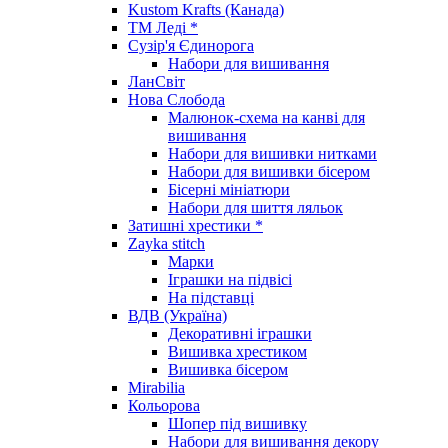
Kustom Krafts (Канада)
ТМ Леді *
Сузір'я Єдинорога
Набори для вишивання
ЛанСвіт
Нова Слобода
Малюнок-схема на канві для
вишивання
Набори для вишивки нитками
Набори для вишивки бісером
Бісерні мініатюри
Набори для шиття ляльок
Затишні хрестики *
Zayka stitch
Марки
Іграшки на підвісі
На підставці
ВДВ (Україна)
Декоративні іграшки
Вишивка хрестиком
Вишивка бісером
Mirabilia
Кольорова
Шопер під вишивку
Набори для вишивання декору