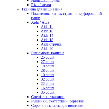
Наніашвілі Ірина
Riznobarvna
Тканина для вишивання
Пластикова канва, страмін, перфорований
папір
Aida / Аіда
Aida 11
Aida 16
Aida 14
Aida 18
Aida-стрічка
Aida 20
Рівномірна тканина
25 count
27 count
18 count
28 count
10 count
32 count
22 count
16 count
35 count
Спеціальні тканини
Рушники, скатертини, серветки
Сорочки з місцем для вишивки