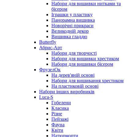
Набори для вишивки нитками та
бісером
Іграшки у пластику
Панорамна вишивка
Новорічні прикраси
Великодній декор
Вишивка гладдю
Butterfly
Абрис-Арт
Набори для творчості
Набори для вишивки хрестиком
Набори для вишивки бісером
ФрузелОк
На дерев'яній основі
Набори для вишивання хрестиком
На пластиковій основі
Набори інших виробників
Luca-S
Гобелени
Класика
Різне
Пейзажі
Фауна
Квіти
Натюрморти