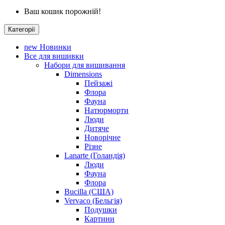
Ваш кошик порожній!
Категорії
new
Новинки
Все для вишивки
Набори для вишивання
Dimensions
Пейзажі
Флора
Фауна
Натюрморти
Люди
Дитяче
Новорічне
Різне
Lanarte (Голандія)
Люди
Фауна
Флора
Bucilla (США)
Vervaco (Бельгія)
Подушки
Картини