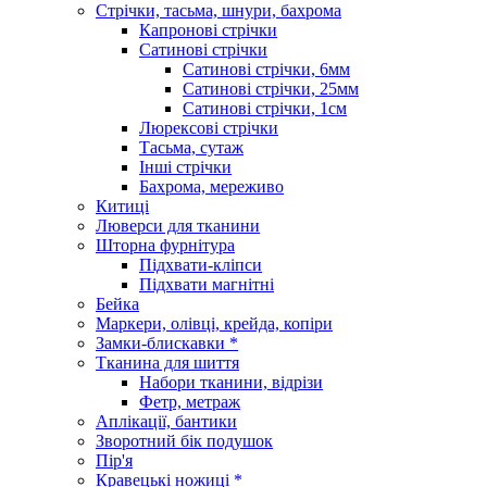
Стрічки, тасьма, шнури, бахрома
Капронові стрічки
Сатинові стрічки
Сатинові стрічки, 6мм
Сатинові стрічки, 25мм
Сатинові стрічки, 1см
Люрексові стрічки
Тасьма, сутаж
Інші стрічки
Бахрома, мереживо
Китиці
Люверси для тканини
Шторна фурнітура
Підхвати-кліпси
Підхвати магнітні
Бейка
Маркери, олівці, крейда, копіри
Замки-блискавки *
Тканина для шиття
Набори тканини, відрізи
Фетр, метраж
Аплікації, бантики
Зворотний бік подушок
Пір'я
Кравецькі ножиці *