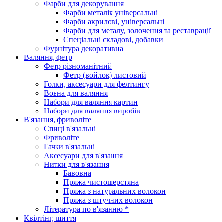
Фарби для декорування
Фарби металік універсальні
Фарби акрилові, універсальні
Фарби для металу, золочення та реставрації
Спеціальні складові, добавки
Фурнітура декоративна
Валяння, фетр
Фетр різноманітний
Фетр (войлок) листовий
Голки, аксесуари для фелтингу
Вовна для валяння
Набори для валяння картин
Набори для валяння виробів
В'язання, фриволіте
Спиці в'язальні
Фриволіте
Гачки в'язальні
Аксесуари для в'язання
Нитки для в'язання
Бавовна
Пряжа чистошерстяна
Пряжа з натуральних волокон
Пряжа з штучних волокон
Література по в'язанню *
Квілтінг, шиття