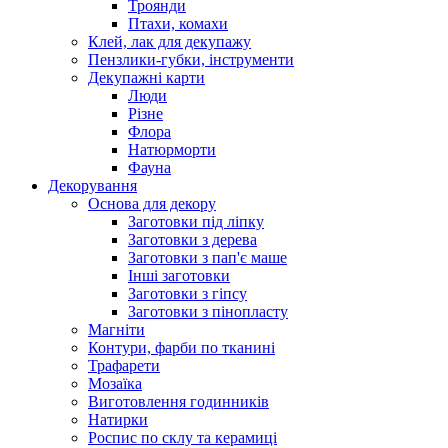
Троянди
Птахи, комахи
Клей, лак для декупажу
Пензлики-губки, інструменти
Декупажні карти
Люди
Різне
Флора
Натюрморти
Фауна
Декорування
Основа для декору
Заготовки під ліпку
Заготовки з дерева
Заготовки з пап'є маше
Інші заготовки
Заготовки з гіпсу
Заготовки з пінопласту
Магніти
Контури, фарби по тканині
Трафарети
Мозаїка
Виготовлення годинників
Натирки
Роспис по склу та керамиці