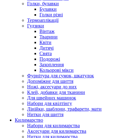
Голки, булавки
Булавки
Голки різні
Термоаплікації
Гудзики
Вінтаж
Тварини
Квіти
Дитячі
Свята
Подорожі
Захоплення
Кольорові мікси
Фурнітура для сумок, шкатулок
Допоміжне для шиття
Ножі, аксесуари до них
Клей, добавки для тканини
Для швейних машинок
Набори для квілтінгу
Лінійки, шаблони, трафарети, мати
Нитки для шиття
Килимарство
Набори для килимарства
Аксесуари для килимарства
Нитки для килимарства