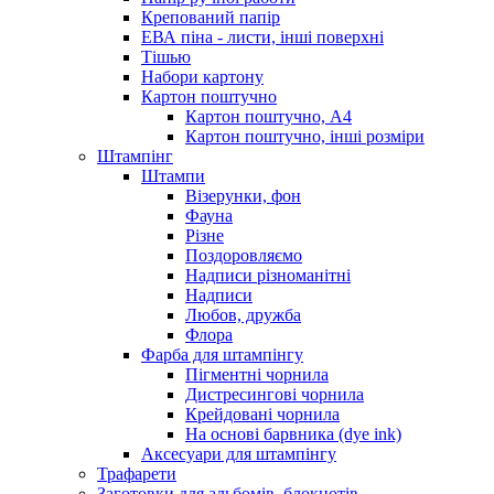
Крепований папір
ЕВА піна - листи, інші поверхні
Тішью
Набори картону
Картон поштучно
Картон поштучно, А4
Картон поштучно, інші розміри
Штампінг
Штампи
Візерунки, фон
Фауна
Різне
Поздоровляємо
Надписи різноманітні
Надписи
Любов, дружба
Флора
Фарба для штампінгу
Пігментні чорнила
Дистресингові чорнила
Крейдовані чорнила
На основі барвника (dye ink)
Аксесуари для штампінгу
Трафарети
Заготовки для альбомів, блокнотів