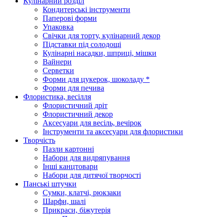
Кулінарний розділ
Кондитерські інструменти
Паперові форми
Упаковка
Свічки для торту, кулінарний декор
Підставки під солодощі
Кулінарні насадки, шприці, мішки
Вайнери
Серветки
Форми для цукерок, шоколаду *
Форми для печива
Флористика, весілля
Флористичний дріт
Флористичний декор
Аксесуари для весіль, вечірок
Інструменти та аксесуари для флористики
Творчість
Пазли картонні
Набори для видряпування
Інші канцтовари
Набори для дитячої творчості
Панські штучки
Сумки, клатчі, рюкзаки
Шарфи, шалі
Прикраси, біжутерія