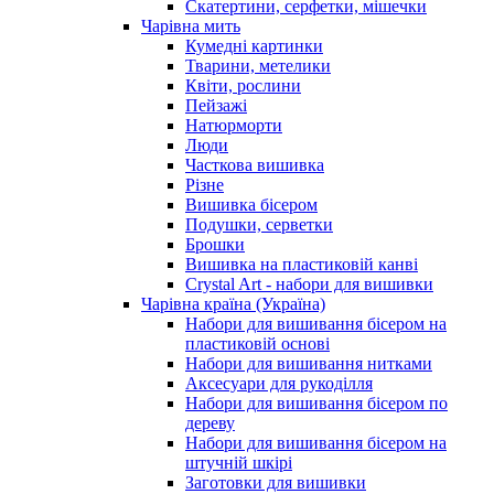
Скатертини, серфетки, мішечки
Чарiвна мить
Кумедні картинки
Тварини, метелики
Квіти, рослини
Пейзажі
Натюрморти
Люди
Часткова вишивка
Різне
Вишивка бісером
Подушки, серветки
Брошки
Вишивка на пластиковій канві
Crystal Art - набори для вишивки
Чарівна країна (Україна)
Набори для вишивання бісером на
пластиковій основі
Набори для вишивання нитками
Аксесуари для рукоділля
Набори для вишивання бісером по
дереву
Набори для вишивання бісером на
штучній шкірі
Заготовки для вишивки