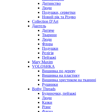
Дитинство
Люди
Подушки, серветки
Новий рік та Різдво
Collection D'Art
Дантель
Дитяче
Тварини
Люди
Флора
Подушки
Релігія
Пейзажі
Mary Maxim
VOLOSHKA
Вишивка по дереву
Вишивка на пластику
Вишивка хрестиком на тканині
Рушники
Bothy Threads
Будиночки, пейзажі
Люди
Казки
Різне
Фауна