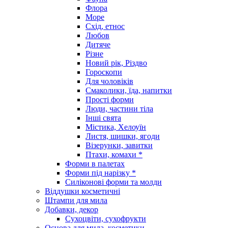
Флора
Море
Схід, етнос
Любов
Дитяче
Різне
Новий рік, Різдво
Гороскопи
Для чоловіків
Смаколики, їда, напитки
Прості форми
Люди, частини тіла
Інші свята
Містика, Хелоуїн
Листя, шишки, ягоди
Візерунки, завитки
Птахи, комахи *
Форми в палетах
Форми під нарізку *
Силіконові форми та молди
Віддушки косметичні
Штампи для мила
Добавки, декор
Сухоцвіти, сухофрукти
Основа для мила, косметики