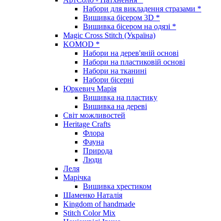
Набори для викладення стразами *
Вишивка бісером 3D *
Вишивка бісером на одязі *
Magic Cross Stitch (Україна)
KOMOD *
Набори на дерев'яній основі
Набори на пластиковій основі
Набори на тканині
Набори бісерні
Юркевич Марія
Вишивка на пластику
Вишивка на дереві
Світ можливостей
Heritage Crafts
Флора
Фауна
Природа
Люди
Леля
Марічка
Вишивка хрестиком
Шаменко Наталія
Kingdom of handmade
Stitch Color Mix