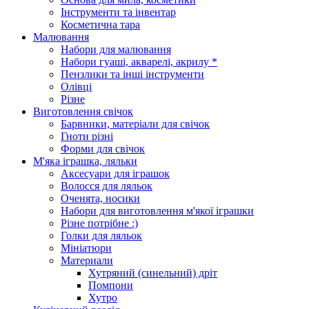
Інструменти та інвентар
Косметична тара
Малювання
Набори для малювання
Набори гуаші, акварелі, акрилу *
Пензлики та інші інструменти
Олівці
Різне
Виготовлення свічок
Барвники, матеріали для свічок
Гноти різні
Форми для свічок
М'яка іграшка, ляльки
Аксесуари для іграшок
Волосся для ляльок
Оченята, носики
Набори для виготовлення м'якої іграшки
Різне потрібне :)
Голки для ляльок
Мініатюри
Материали
Хутряний (синельний) дріт
Помпони
Хутро