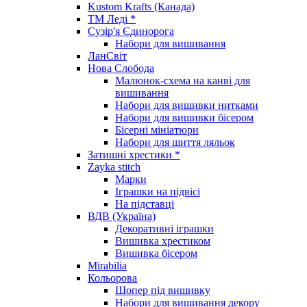
Kustom Krafts (Канада)
ТМ Леді *
Сузір'я Єдинорога
Набори для вишивання
ЛанСвіт
Нова Слобода
Малюнок-схема на канві для
вишивання
Набори для вишивки нитками
Набори для вишивки бісером
Бісерні мініатюри
Набори для шиття ляльок
Затишні хрестики *
Zayka stitch
Марки
Іграшки на підвісі
На підставці
ВДВ (Україна)
Декоративні іграшки
Вишивка хрестиком
Вишивка бісером
Mirabilia
Кольорова
Шопер під вишивку
Набори для вишивання декору