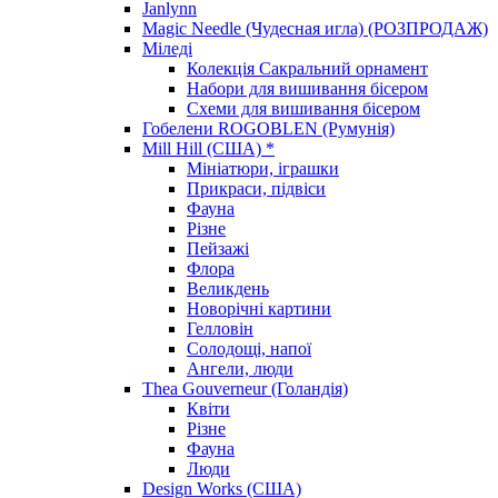
Janlynn
Magic Needle (Чудесная игла) (РОЗПРОДАЖ)
Міледі
Колекція Сакральний орнамент
Набори для вишивання бісером
Схеми для вишивання бісером
Гобелени ROGOBLEN (Румунія)
Mill Hill (США) *
Мініатюри, іграшки
Прикраси, підвіси
Фауна
Різне
Пейзажі
Флора
Великдень
Новорічні картини
Гелловін
Солодощі, напої
Ангели, люди
Thea Gouverneur (Голандія)
Квіти
Різне
Фауна
Люди
Design Works (США)