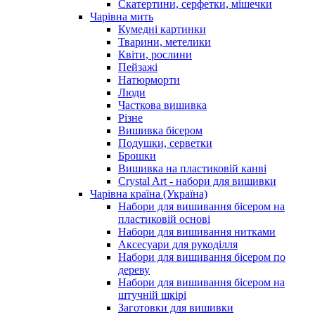
Скатертини, серфетки, мішечки
Чарiвна мить
Кумедні картинки
Тварини, метелики
Квіти, рослини
Пейзажі
Натюрморти
Люди
Часткова вишивка
Різне
Вишивка бісером
Подушки, серветки
Брошки
Вишивка на пластиковій канві
Crystal Art - набори для вишивки
Чарівна країна (Україна)
Набори для вишивання бісером на
пластиковій основі
Набори для вишивання нитками
Аксесуари для рукоділля
Набори для вишивання бісером по
дереву
Набори для вишивання бісером на
штучній шкірі
Заготовки для вишивки