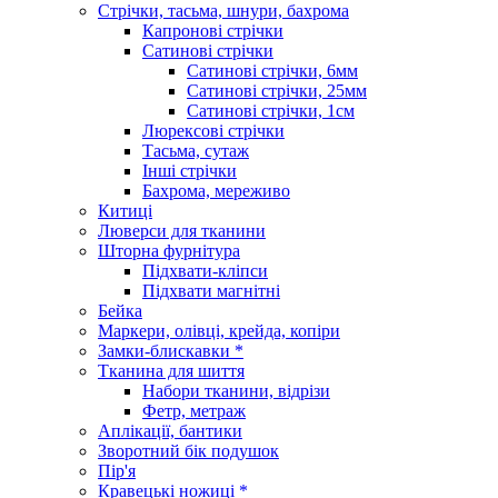
Стрічки, тасьма, шнури, бахрома
Капронові стрічки
Сатинові стрічки
Сатинові стрічки, 6мм
Сатинові стрічки, 25мм
Сатинові стрічки, 1см
Люрексові стрічки
Тасьма, сутаж
Інші стрічки
Бахрома, мереживо
Китиці
Люверси для тканини
Шторна фурнітура
Підхвати-кліпси
Підхвати магнітні
Бейка
Маркери, олівці, крейда, копіри
Замки-блискавки *
Тканина для шиття
Набори тканини, відрізи
Фетр, метраж
Аплікації, бантики
Зворотний бік подушок
Пір'я
Кравецькі ножиці *