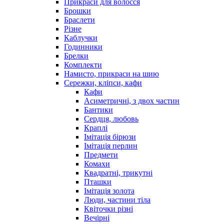
Прикраси для волосся
Брошки
Браслети
Різне
Каблучки
Годинники
Брелки
Комплекти
Намисто, прикраси на шию
Сережки, кліпси, кафи
Кафи
Асиметричні, з двох частин
Бантики
Сердця, любовь
Краплі
Імітація бірюзи
Імітація перлин
Предмети
Комахи
Квадратні, трикутні
Пташки
Імітація золота
Люди, частини тіла
Квіточки різні
Вечірні