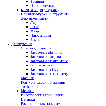
Троянди
Птахи, комахи
Клей, лак для декупажу
Пензлики-губки, інструменти
Декупажні карти
Люди
Різне
Флора
Натюрморти
Фауна
Декорування
Основа для декору
Заготовки під ліпку
Заготовки з дерева
Заготовки з пап'є маше
Інші заготовки
Заготовки з гіпсу
Заготовки з пінопласту
Магніти
Контури, фарби по тканині
Трафарети
Мозаїка
Виготовлення годинників
Натирки
Роспис по склу та керамиці