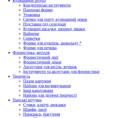
Кулінарний розділ
Кондитерські інструменти
Паперові форми
Упаковка
Свічки для торту, кулінарний декор
Підставки під солодощі
Кулінарні насадки, шприці, мішки
Вайнери
Серветки
Форми для цукерок, шоколаду *
Форми для печива
Флористика, весілля
Флористичний дріт
Флористичний декор
Аксесуари для весіль, вечірок
Інструменти та аксесуари для флористики
Творчість
Пазли картонні
Набори для видряпування
Інші канцтовари
Набори для дитячої творчості
Панські штучки
Сумки, клатчі, рюкзаки
Шарфи, шалі
Прикраси, біжутерія