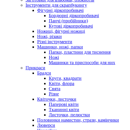
Інструменти для скрапбукингу
Фігурні діркопробивачі
Бордюрні діркопробивачі
Панчі (пробійники)
Кутові діркопробивачі
Ножиці, фігурні ножиці
Ножі, різаки
Різні інструменти
Машинки, ножі, папки
Папки, пластини для тиснення
Ножі
Машинки та приспособи для них
Прикраси
Брадси
Круги, квадрати
Квіти, флора
Свята
Різне
Квіточки, листочки
Паперові квіти
Тканинні квіти
Листочки, пелюстки
Половинки намистин, стрази, камінчики
Люверси