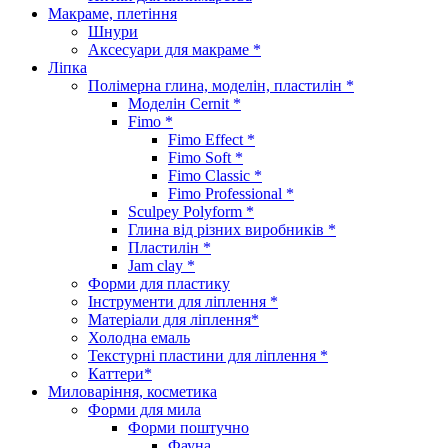
Макраме, плетіння
Шнури
Аксесуари для макраме *
Ліпка
Полімерна глина, моделін, пластилін *
Моделін Cernit *
Fimo *
Fimo Effect *
Fimo Soft *
Fimo Classic *
Fimo Professional *
Sculpey Polyform *
Глина від різних виробників *
Пластилін *
Jam clay *
Форми для пластику
Інструменти для ліплення *
Матеріали для ліплення*
Холодна емаль
Текстурні пластини для ліплення *
Каттери*
Миловаріння, косметика
Форми для мила
Форми поштучно
Фауна