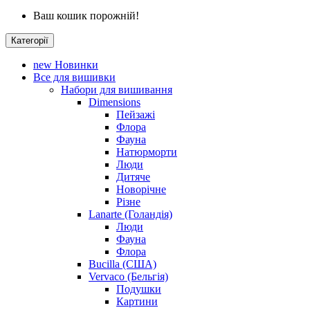
Ваш кошик порожній!
Категорії
new
Новинки
Все для вишивки
Набори для вишивання
Dimensions
Пейзажі
Флора
Фауна
Натюрморти
Люди
Дитяче
Новорічне
Різне
Lanarte (Голандія)
Люди
Фауна
Флора
Bucilla (США)
Vervaco (Бельгія)
Подушки
Картини