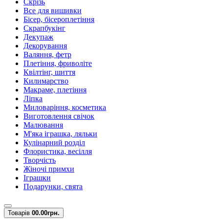
Скрізь
Все для вишивки
Бісер, бісероплетіння
Скрапбукінг
Декупаж
Декорування
Валяння, фетр
Плетіння, фриволіте
Квілтінг, шиття
Килимарство
Макраме, плетіння
Ліпка
Миловаріння, косметика
Виготовлення свічок
Малювання
М'яка іграшка, ляльки
Кулінарний розділ
Флористика, весілля
Творчість
Жіночі примхи
Іграшки
Подарунки, свята
Товарів
0
0.00грн.