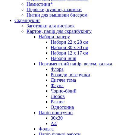
Намистини*
Підвіски, кулони, шарміки
Нитки для вышивки бисером
Скрапбукінг
Заготовки для листівок
Картон, папір для скрапбукінгу
Набори паперу
Набори 22 х 28 см
Набори 30 х 30 см
Набори 12 х 17 см
Набори інші
Пергаментний папір, велум, калька
Флора
Розводи, візерунки
Дитяча тема
Фауна
Чорно-білий
Любов
Разное
Однотонна
Папір поштучно
30х30
А4
Фольга
Папір ручної работи