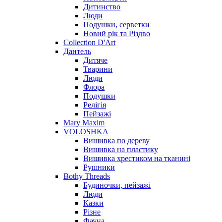
Дитинство
Люди
Подушки, серветки
Новий рік та Різдво
Collection D'Art
Дантель
Дитяче
Тварини
Люди
Флора
Подушки
Релігія
Пейзажі
Mary Maxim
VOLOSHKA
Вишивка по дереву
Вишивка на пластику
Вишивка хрестиком на тканині
Рушники
Bothy Threads
Будиночки, пейзажі
Люди
Казки
Різне
Фауна