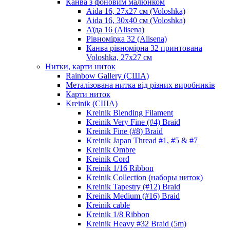
Канва з фоновим малюнком
Aida 16, 27х27 см (Voloshka)
Aida 16, 30х40 см (Voloshka)
Аїда 16 (Alisena)
Рівномірка 32 (Alisena)
Канва рівномірна 32 принтована
Voloshka, 27х27 см
Нитки, карти ниток
Rainbow Gallery (США)
Металізована нитка від різних виробників
Карти ниток
Kreinik (США)
Kreinik Blending Filament
Kreinik Very Fine (#4) Braid
Kreinik Fine (#8) Braid
Kreinik Japan Thread #1, #5 & #7
Kreinik Ombre
Kreinik Cord
Kreinik 1/16 Ribbon
Kreinik Collection (наборы ниток)
Kreinik Tapestry (#12) Braid
Kreinik Medium (#16) Braid
Kreinik cable
Kreinik 1/8 Ribbon
Kreinik Heavy #32 Braid (5m)