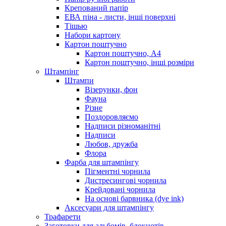
Крепований папір
ЕВА піна - листи, інші поверхні
Тішью
Набори картону
Картон поштучно
Картон поштучно, А4
Картон поштучно, інші розміри
Штампінг
Штампи
Візерунки, фон
Фауна
Різне
Поздоровляємо
Надписи різноманітні
Надписи
Любов, дружба
Флора
Фарба для штампінгу
Пігментні чорнила
Дистресингові чорнила
Крейдовані чорнила
На основі барвника (dye ink)
Аксесуари для штампінгу
Трафарети
Заготовки для альбомів, блокнотів