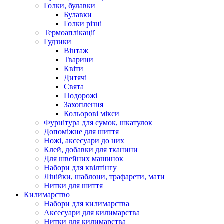
Голки, булавки
Булавки
Голки різні
Термоаплікації
Гудзики
Вінтаж
Тварини
Квіти
Дитячі
Свята
Подорожі
Захоплення
Кольорові мікси
Фурнітура для сумок, шкатулок
Допоміжне для шиття
Ножі, аксесуари до них
Клей, добавки для тканини
Для швейних машинок
Набори для квілтінгу
Лінійки, шаблони, трафарети, мати
Нитки для шиття
Килимарство
Набори для килимарства
Аксесуари для килимарства
Нитки для килимарства