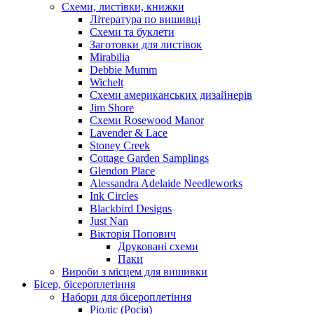
Схеми, листівки, книжки
Література по вишивці
Схеми та буклети
Заготовки для листівок
Mirabilia
Debbie Mumm
Wichelt
Схеми американських дизайнерів
Jim Shore
Cхеми Rosewood Manor
Lavender & Lace
Stoney Creek
Cottage Garden Samplings
Glendon Place
Alessandra Adelaide Needleworks
Ink Circles
Blackbird Designs
Just Nan
Вікторія Попович
Друковані схеми
Паки
Вироби з місцем для вишивки
Бісер, бісероплетіння
Набори для бісероплетіння
Ріоліс (Росія)