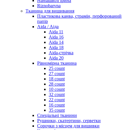
Наніашвілі Ірина
Riznobarvna
Тканина для вишивання
Пластикова канва, страмін, перфорований
папір
Aida / Аіда
Aida 11
Aida 16
Aida 14
Aida 18
Aida-стрічка
Aida 20
Рівномірна тканина
25 count
27 count
18 count
28 count
10 count
32 count
22 count
16 count
35 count
Спеціальні тканини
Рушники, скатертини, серветки
Сорочки з місцем для вишивки