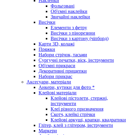
Наклейки
Фольговані
Об'ємні наклейки
Звичайні наклейки
Висічки
Елементи з фетру
Висічки з пінорезини
Висічки з картону (чіпборд)
Карти 3D, колажі
Пряжки
Набори стрічок, тасьми
Сургучні печатки, віск, інструменти
Об'ємні прикраси
Декоративні прищепки
Набори прикрас
Аксесуари, матеріали
Анкери, кутики для фото *
Клейові матеріали
Клейові пістолети, стержні,
інструменти
Клеї різного призначення
Скотч, клейкі стрічки
Клейові аркуші, крапки, квадратики
Глітер, клей з глітером, інструменти
Маркери