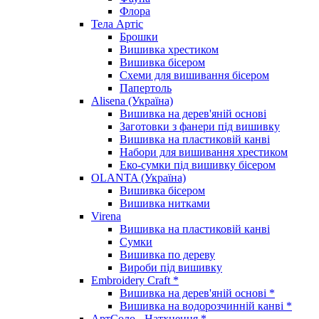
Флора
Тела Артіс
Брошки
Вишивка хрестиком
Вишивка бісером
Схеми для вишивання бісером
Папертоль
Alisena (Україна)
Вишивка на дерев'яній основі
Заготовки з фанери під вишивку
Вишивка на пластиковій канві
Набори для вишивання хрестиком
Еко-сумки під вишивку бісером
OLANTA (Україна)
Вишивка бісером
Вишивка нитками
Virena
Вишивка на пластиковій канві
Сумки
Вишивка по дереву
Вироби під вишивку
Embroidery Craft *
Вишивка на дерев'яній основі *
Вишивка на водорозчинній канві *
АртСоло - Натхнення *