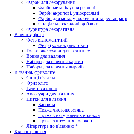
Фарби для декорування
Фарби металік універсальні
Фарби акрилові, універсальні
Фарби для металу, золочення та реставрації
Спеціальні складові, добавки
Фурнітура декоративна
Валяння, фетр
Фетр різноманітний
Фетр (войлок) листовий
Голки, аксесуари для фелтингу
Вовна для валяння
Набори для валяння картин
Набори для валяння виробів
В'язання, фриволіте
Спиці в'язальні
Фриволіте
Гачки в'язальні
Аксесуари для в'язання
Нитки для в'язання
Бавовна
Пряжа чистошерстяна
Пряжа з натуральних волокон
Пряжа з штучних волокон
Література по в'язанню *
Квілтінг, шиття