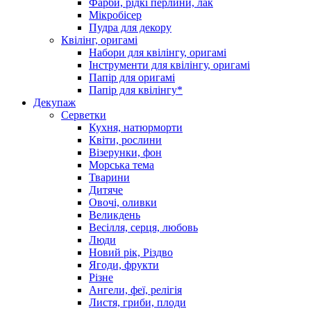
Фарби, рідкі перлини, лак
Мікробісер
Пудра для декору
Квілінг, оригамі
Набори для квілінгу, оригамі
Інструменти для квілінгу, оригамі
Папір для оригамі
Папір для квілінгу*
Декупаж
Серветки
Кухня, натюрморти
Квіти, рослини
Візерунки, фон
Морська тема
Тварини
Дитяче
Овочі, оливки
Великдень
Весілля, серця, любовь
Люди
Новий рік, Різдво
Ягоди, фрукти
Різне
Ангели, феї, релігія
Листя, гриби, плоди