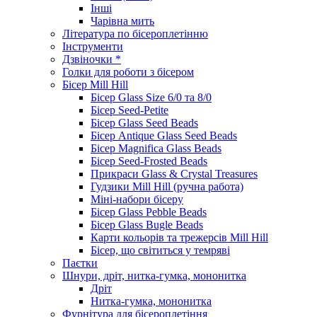
Інші
Чарівна мить
Література по бісероплетінню
Інструменти
Дзвіночки *
Голки для роботи з бісером
Бісер Mill Hill
Бісер Glass Size 6/0 та 8/0
Бісер Seed-Petite
Бісер Glass Seed Beads
Бісер Antique Glass Seed Beads
Бісер Magnifica Glass Beads
Бісер Seed-Frosted Beads
Прикраси Glass & Crystal Treasures
Гудзики Mill Hill (ручна работа)
Міні-набори бісеру
Бісер Glass Pebble Beads
Бісер Glass Bugle Beads
Карти кольорів та трежерсів Mill Hill
Бісер, що світиться у темряві
Паєтки
Шнури, дріт, нитка-гумка, мононитка
Дріт
Нитка-гумка, мононитка
Фурнітура для бісероплетіння