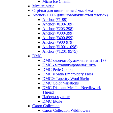
Micro Ice Chenill
Муліне різне
Стрічки для вишивання 2 мм, 4 мм
Anchor (100% длинноволокнистый хлопок)
Anchor (#1-99)
Anchor (#100-189)
Anchor (#203-298)
Anchor (#300-399)
Anchor (#400-899)
Anchor (#900-979)
Anchor (#1001-1098)
Anchor (#1201-9575)
DMC
DMC хлопчатобумажная нить art.177
DMC - металлизированая нить
DMC Perle Cotton
DMC® Satin Embroidery Floss
DMC® Tapestry Wool Skein
DMC Color Variations
DMC Diamant Metallic Needlework
Thread
Наборы мулине
DMC Etoile
Caron Collection
Caron Collection Wildflowers