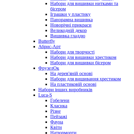
Набори для вишивки нитками та
бісером
Іграшки у пластику
Панорамна вишивка
Новорічні прикраси
Великодній декор
Вишивка гладдю
Butterfly
Абрис-Арт
Набори для творчості
Набори для вишивки хрестиком
Набори для вишивки бісером
ФрузелОк
На дерев'яній основі
Набори для вишивання хрестиком
На пластиковій основі
Набори інших виробників
Luca-S
Гобелени
Класика
Різне
Пейзажі
Фауна
Квіти
Натюрморти