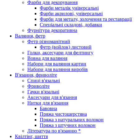
Фарби для декорування
Фарби металік універсальні
Фарби акрилові, універсальні
Фарби для металу, золочення та реставрації
Спеціальні складові, добавки
Фурнітура декоративна
Валяння, фетр
Фетр різноманітний
Фетр (войлок) листовий
Голки, аксесуари для фелтингу
Вовна для валяння
Набори для валяння картин
Набори для валяння виробів
В'язання, фриволіте
Спиці в'язальні
Фриволіте
Гачки в'язальні
Аксесуари для в'язання
Нитки для в'язання
Бавовна
Пряжа чистошерстяна
Пряжа з натуральних волокон
Пряжа з штучних волокон
Література по в'язанню *
Квілтінг, шиття