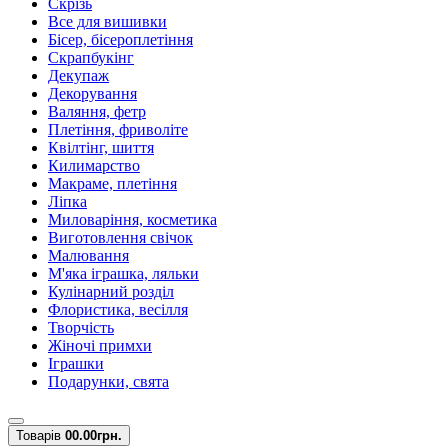
Скрізь
Все для вишивки
Бісер, бісероплетіння
Скрапбукінг
Декупаж
Декорування
Валяння, фетр
Плетіння, фриволіте
Квілтінг, шиття
Килимарство
Макраме, плетіння
Ліпка
Миловаріння, косметика
Виготовлення свічок
Малювання
М'яка іграшка, ляльки
Кулінарний розділ
Флористика, весілля
Творчість
Жіночі примхи
Іграшки
Подарунки, свята
Товарів
0
0.00грн.