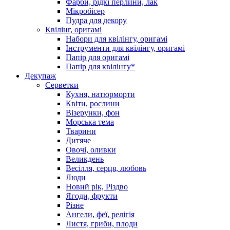
Фарби, рідкі перлини, лак
Мікробісер
Пудра для декору
Квілінг, оригамі
Набори для квілінгу, оригамі
Інструменти для квілінгу, оригамі
Папір для оригамі
Папір для квілінгу*
Декупаж
Серветки
Кухня, натюрморти
Квіти, рослини
Візерунки, фон
Морська тема
Тварини
Дитяче
Овочі, оливки
Великдень
Весілля, серця, любовь
Люди
Новий рік, Різдво
Ягоди, фрукти
Різне
Ангели, феї, релігія
Листя, гриби, плоди