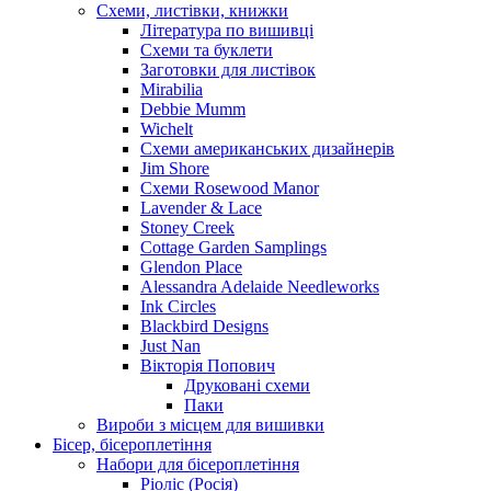
Схеми, листівки, книжки
Література по вишивці
Схеми та буклети
Заготовки для листівок
Mirabilia
Debbie Mumm
Wichelt
Схеми американських дизайнерів
Jim Shore
Cхеми Rosewood Manor
Lavender & Lace
Stoney Creek
Cottage Garden Samplings
Glendon Place
Alessandra Adelaide Needleworks
Ink Circles
Blackbird Designs
Just Nan
Вікторія Попович
Друковані схеми
Паки
Вироби з місцем для вишивки
Бісер, бісероплетіння
Набори для бісероплетіння
Ріоліс (Росія)