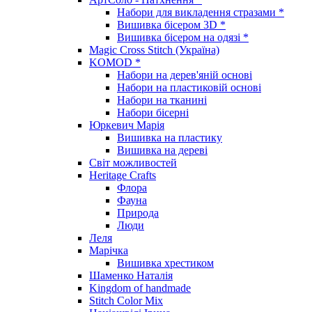
Набори для викладення стразами *
Вишивка бісером 3D *
Вишивка бісером на одязі *
Magic Cross Stitch (Україна)
KOMOD *
Набори на дерев'яній основі
Набори на пластиковій основі
Набори на тканині
Набори бісерні
Юркевич Марія
Вишивка на пластику
Вишивка на дереві
Світ можливостей
Heritage Crafts
Флора
Фауна
Природа
Люди
Леля
Марічка
Вишивка хрестиком
Шаменко Наталія
Kingdom of handmade
Stitch Color Mix