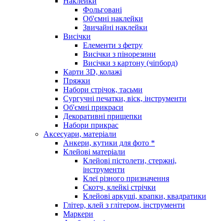
Наклейки
Фольговані
Об'ємні наклейки
Звичайні наклейки
Висічки
Елементи з фетру
Висічки з пінорезини
Висічки з картону (чіпборд)
Карти 3D, колажі
Пряжки
Набори стрічок, тасьми
Сургучні печатки, віск, інструменти
Об'ємні прикраси
Декоративні прищепки
Набори прикрас
Аксесуари, матеріали
Анкери, кутики для фото *
Клейові матеріали
Клейові пістолети, стержні,
інструменти
Клеї різного призначення
Скотч, клейкі стрічки
Клейові аркуші, крапки, квадратики
Глітер, клей з глітером, інструменти
Маркери