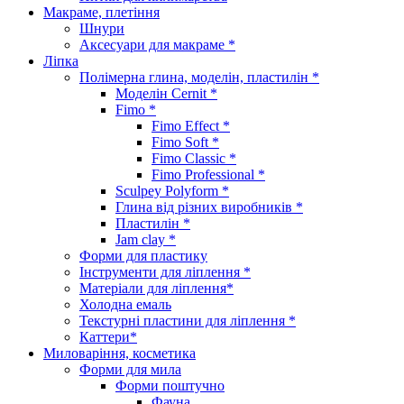
Макраме, плетіння
Шнури
Аксесуари для макраме *
Ліпка
Полімерна глина, моделін, пластилін *
Моделін Cernit *
Fimo *
Fimo Effect *
Fimo Soft *
Fimo Classic *
Fimo Professional *
Sculpey Polyform *
Глина від різних виробників *
Пластилін *
Jam clay *
Форми для пластику
Інструменти для ліплення *
Матеріали для ліплення*
Холодна емаль
Текстурні пластини для ліплення *
Каттери*
Миловаріння, косметика
Форми для мила
Форми поштучно
Фауна