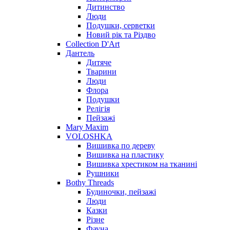
Дитинство
Люди
Подушки, серветки
Новий рік та Різдво
Collection D'Art
Дантель
Дитяче
Тварини
Люди
Флора
Подушки
Релігія
Пейзажі
Mary Maxim
VOLOSHKA
Вишивка по дереву
Вишивка на пластику
Вишивка хрестиком на тканині
Рушники
Bothy Threads
Будиночки, пейзажі
Люди
Казки
Різне
Фауна