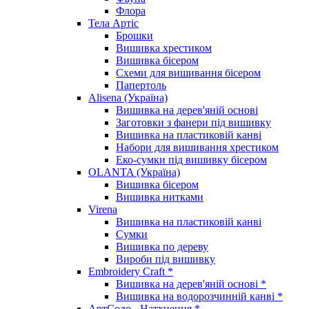
Флора
Тела Артіс
Брошки
Вишивка хрестиком
Вишивка бісером
Схеми для вишивання бісером
Папертоль
Alisena (Україна)
Вишивка на дерев'яній основі
Заготовки з фанери під вишивку
Вишивка на пластиковій канві
Набори для вишивання хрестиком
Еко-сумки під вишивку бісером
OLANTA (Україна)
Вишивка бісером
Вишивка нитками
Virena
Вишивка на пластиковій канві
Сумки
Вишивка по дереву
Вироби під вишивку
Embroidery Craft *
Вишивка на дерев'яній основі *
Вишивка на водорозчинній канві *
АртСоло - Натхнення *