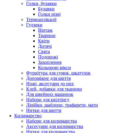
Голки, булавки
Булавки
Голки різні
Термоаплікації
Гудзики
Вінтаж
Тварини
Квіти
Дитячі
Свята
Подорожі
Захоплення
Кольорові мікси
Фурнітура для сумок, шкатулок
Допоміжне для шиття
Ножі, аксесуари до них
Клей, добавки для тканини
Для швейних машинок
Набори для квілтінгу
Лінійки, шаблони, трафарети, мати
Нитки для шиття
Килимарство
Набори для килимарства
Аксесуари для килимарства
Нитки для килимарства