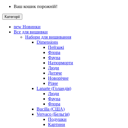
Ваш кошик порожній!
Категорії
new
Новинки
Все для вишивки
Набори для вишивання
Dimensions
Пейзажі
Флора
Фауна
Натюрморти
Люди
Дитяче
Новорічне
Різне
Lanarte (Голандія)
Люди
Фауна
Флора
Bucilla (США)
Vervaco (Бельгія)
Подушки
Картини