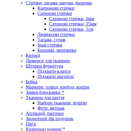
Стрічки, тасьма, шнури, бахрома
Капронові стрічки
Сатинові стрічки
Сатинові стрічки, 6мм
Сатинові стрічки, 25мм
Сатинові стрічки, 1см
Люрексові стрічки
Тасьма, сутаж
Інші стрічки
Бахрома, мереживо
Китиці
Люверси для тканини
Шторна фурнітура
Підхвати-кліпси
Підхвати магнітні
Бейка
Маркери, олівці, крейда, копіри
Замки-блискавки *
Тканина для шиття
Набори тканини, відрізи
Фетр, метраж
Аплікації, бантики
Зворотний бік подушок
Пір'я
Кравецькі ножиці *