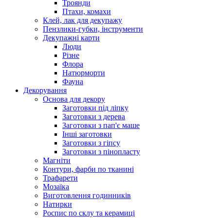
Троянди
Птахи, комахи
Клей, лак для декупажу
Пензлики-губки, інструменти
Декупажні карти
Люди
Різне
Флора
Натюрморти
Фауна
Декорування
Основа для декору
Заготовки під ліпку
Заготовки з дерева
Заготовки з пап'є маше
Інші заготовки
Заготовки з гіпсу
Заготовки з пінопласту
Магніти
Контури, фарби по тканині
Трафарети
Мозаїка
Виготовлення годинників
Натирки
Роспис по склу та керамиці