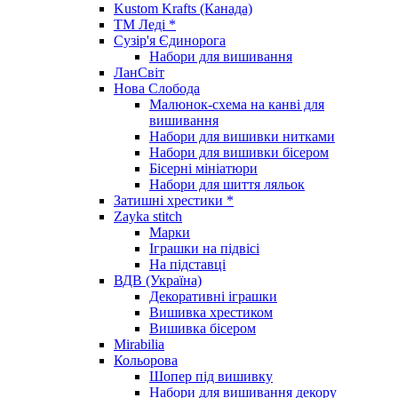
Kustom Krafts (Канада)
ТМ Леді *
Сузір'я Єдинорога
Набори для вишивання
ЛанСвіт
Нова Слобода
Малюнок-схема на канві для
вишивання
Набори для вишивки нитками
Набори для вишивки бісером
Бісерні мініатюри
Набори для шиття ляльок
Затишні хрестики *
Zayka stitch
Марки
Іграшки на підвісі
На підставці
ВДВ (Україна)
Декоративні іграшки
Вишивка хрестиком
Вишивка бісером
Mirabilia
Кольорова
Шопер під вишивку
Набори для вишивання декору