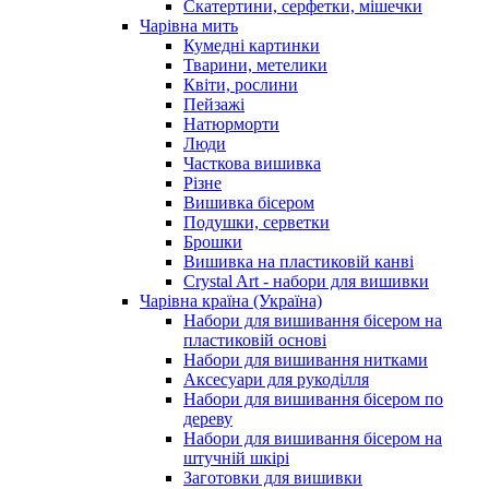
Скатертини, серфетки, мішечки
Чарiвна мить
Кумедні картинки
Тварини, метелики
Квіти, рослини
Пейзажі
Натюрморти
Люди
Часткова вишивка
Різне
Вишивка бісером
Подушки, серветки
Брошки
Вишивка на пластиковій канві
Crystal Art - набори для вишивки
Чарівна країна (Україна)
Набори для вишивання бісером на
пластиковій основі
Набори для вишивання нитками
Аксесуари для рукоділля
Набори для вишивання бісером по
дереву
Набори для вишивання бісером на
штучній шкірі
Заготовки для вишивки