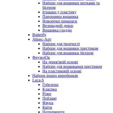
Набори для вишивки нитками та
бісером
Іграшки у пластику
Панорамна вишивка
Новорічні прикраси
Великодній декор
Вишивка гладдю
Butterfly
Абрис-Арт
Набори для творчості
Набори для вишивки хрестиком
Набори для вишивки бісером
ФрузелОк
На дерев'яній основі
Набори для вишивання хрестиком
На пластиковій основі
Набори інших виробників
Luca-S
Гобелени
Класика
Різне
Пейзажі
Фауна
Квіти
Натюрморти