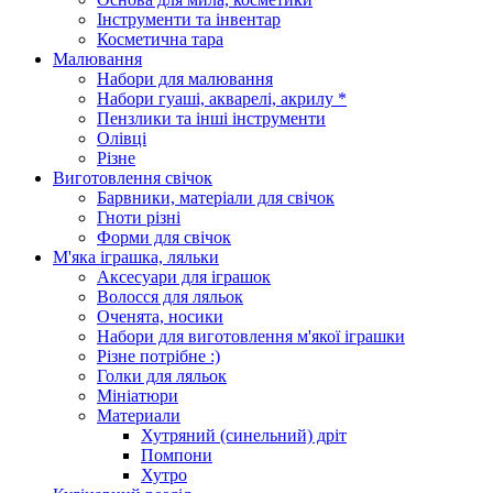
Інструменти та інвентар
Косметична тара
Малювання
Набори для малювання
Набори гуаші, акварелі, акрилу *
Пензлики та інші інструменти
Олівці
Різне
Виготовлення свічок
Барвники, матеріали для свічок
Гноти різні
Форми для свічок
М'яка іграшка, ляльки
Аксесуари для іграшок
Волосся для ляльок
Оченята, носики
Набори для виготовлення м'якої іграшки
Різне потрібне :)
Голки для ляльок
Мініатюри
Материали
Хутряний (синельний) дріт
Помпони
Хутро