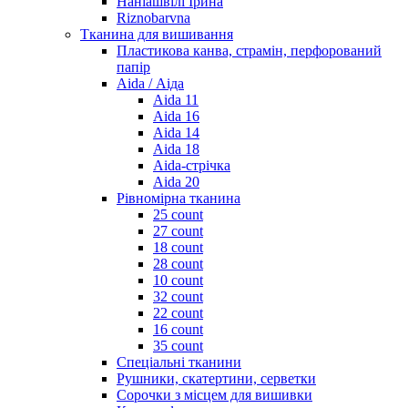
Наніашвілі Ірина
Riznobarvna
Тканина для вишивання
Пластикова канва, страмін, перфорований
папір
Aida / Аіда
Aida 11
Aida 16
Aida 14
Aida 18
Aida-стрічка
Aida 20
Рівномірна тканина
25 count
27 count
18 count
28 count
10 count
32 count
22 count
16 count
35 count
Спеціальні тканини
Рушники, скатертини, серветки
Сорочки з місцем для вишивки