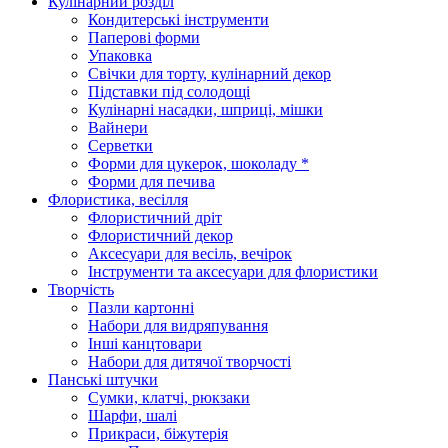
Кулінарний розділ
Кондитерські інструменти
Паперові форми
Упаковка
Свічки для торту, кулінарний декор
Підставки під солодощі
Кулінарні насадки, шприці, мішки
Вайнери
Серветки
Форми для цукерок, шоколаду *
Форми для печива
Флористика, весілля
Флористичний дріт
Флористичний декор
Аксесуари для весіль, вечірок
Інструменти та аксесуари для флористики
Творчість
Пазли картонні
Набори для видряпування
Інші канцтовари
Набори для дитячої творчості
Панські штучки
Сумки, клатчі, рюкзаки
Шарфи, шалі
Прикраси, біжутерія