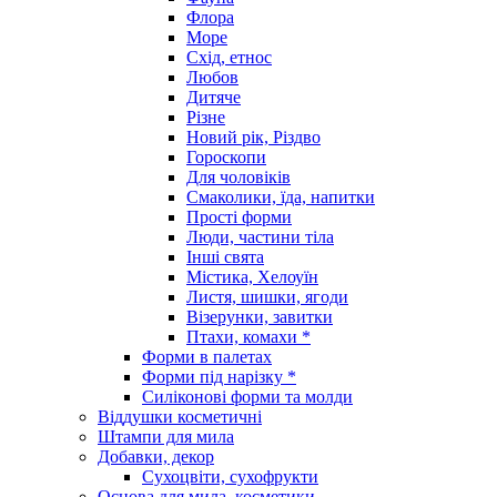
Флора
Море
Схід, етнос
Любов
Дитяче
Різне
Новий рік, Різдво
Гороскопи
Для чоловіків
Смаколики, їда, напитки
Прості форми
Люди, частини тіла
Інші свята
Містика, Хелоуїн
Листя, шишки, ягоди
Візерунки, завитки
Птахи, комахи *
Форми в палетах
Форми під нарізку *
Силіконові форми та молди
Віддушки косметичні
Штампи для мила
Добавки, декор
Сухоцвіти, сухофрукти
Основа для мила, косметики