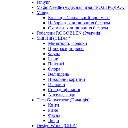
Janlynn
Magic Needle (Чудесная игла) (РОЗПРОДАЖ)
Міледі
Колекція Сакральний орнамент
Набори для вишивання бісером
Схеми для вишивання бісером
Гобелени ROGOBLEN (Румунія)
Mill Hill (США) *
Мініатюри, іграшки
Прикраси, підвіси
Фауна
Різне
Пейзажі
Флора
Великдень
Новорічні картини
Гелловін
Солодощі, напої
Ангели, люди
Thea Gouverneur (Голандія)
Квіти
Різне
Фауна
Люди
Design Works (США)