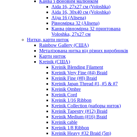
Канва з фоновим малюнком
Aida 16, 27х27 см (Voloshka)
Aida 16, 30х40 см (Voloshka)
Аїда 16 (Alisena)
Рівномірка 32 (Alisena)
Канва рівномірна 32 принтована
Voloshka, 27х27 см
Нитки, карти ниток
Rainbow Gallery (США)
Металізована нитка від різних виробників
Карти ниток
Kreinik (США)
Kreinik Blending Filament
Kreinik Very Fine (#4) Braid
Kreinik Fine (#8) Braid
Kreinik Japan Thread #1, #5 & #7
Kreinik Ombre
Kreinik Cord
Kreinik 1/16 Ribbon
Kreinik Collection (наборы ниток)
Kreinik Tapestry (#12) Braid
Kreinik Medium (#16) Braid
Kreinik cable
Kreinik 1/8 Ribbon
Kreinik Heavy #32 Braid (5m)