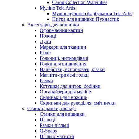
Caron Collection Waterlilies
Муліне Tela Artis
Муліне ручного фарбування Tela Artis
Нитка для вишивки Пухнастик
Аксесуари для вишивки
Оформлення картин
Ножиці
Лупи
Маркери для тканини
Різне
Гольниці, нитковдівачі
Голки для вишивання
Наперстки, вспорювачі, різаки
Магніти-тримачі голки
Рамки
Котушки для ниток, бобінки
Органайзери для муліне
Скриньки для ножиць
Скриньки для рукоділля, смітнички
Станки, рамки, пяльца
Станки для вишивки
П'яльці
Рамки-п'яльці
Q-Snaps
П'яльці магнітні