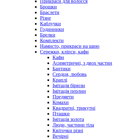
Прикраси для волосся
Брошки
Браслети
Різне
Каблучки
Годинники
Брелки
Комплекти
Намисто, прикраси на шию
Сережки, кліпси, кафи
Кафи
Асиметричні, з двох частин
Бантики
Сердця, любовь
Краплі
Імітація бірюзи
Імітація перлин
Предмети
Комахи
Квадратні, трикутні
Пташки
Імітація золота
Люди, частини тіла
Квіточки різні
Вечірні