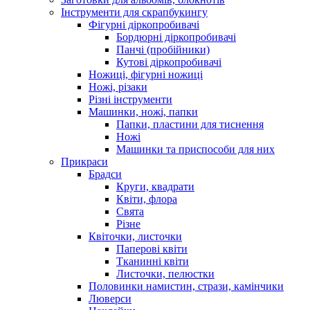
Інструменти для скрапбукингу
Фігурні діркопробивачі
Бордюрні діркопробивачі
Панчі (пробійники)
Кутові діркопробивачі
Ножиці, фігурні ножиці
Ножі, різаки
Різні інструменти
Машинки, ножі, папки
Папки, пластини для тиснення
Ножі
Машинки та приспособи для них
Прикраси
Брадси
Круги, квадрати
Квіти, флора
Свята
Різне
Квіточки, листочки
Паперові квіти
Тканинні квіти
Листочки, пелюстки
Половинки намистин, стрази, камінчики
Люверси