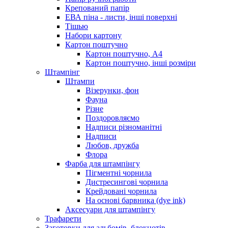
Крепований папір
ЕВА піна - листи, інші поверхні
Тішью
Набори картону
Картон поштучно
Картон поштучно, А4
Картон поштучно, інші розміри
Штампінг
Штампи
Візерунки, фон
Фауна
Різне
Поздоровляємо
Надписи різноманітні
Надписи
Любов, дружба
Флора
Фарба для штампінгу
Пігментні чорнила
Дистресингові чорнила
Крейдовані чорнила
На основі барвника (dye ink)
Аксесуари для штампінгу
Трафарети
Заготовки для альбомів, блокнотів