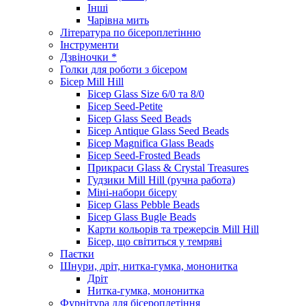
Інші
Чарівна мить
Література по бісероплетінню
Інструменти
Дзвіночки *
Голки для роботи з бісером
Бісер Mill Hill
Бісер Glass Size 6/0 та 8/0
Бісер Seed-Petite
Бісер Glass Seed Beads
Бісер Antique Glass Seed Beads
Бісер Magnifica Glass Beads
Бісер Seed-Frosted Beads
Прикраси Glass & Crystal Treasures
Гудзики Mill Hill (ручна работа)
Міні-набори бісеру
Бісер Glass Pebble Beads
Бісер Glass Bugle Beads
Карти кольорів та трежерсів Mill Hill
Бісер, що світиться у темряві
Паєтки
Шнури, дріт, нитка-гумка, мононитка
Дріт
Нитка-гумка, мононитка
Фурнітура для бісероплетіння